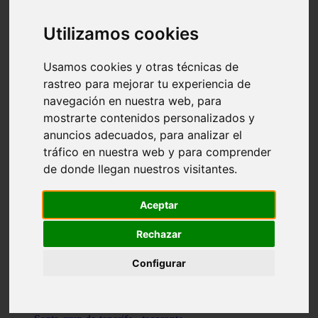
vocabulario de cocina
Madrid - pozuelo-de-alarcón
Utilizamos cookies
Teruel - sarrión
Cádiz - algodonales
Illes-balears - inca
Usamos cookies y otras técnicas de
Madrid - madrid
rastreo para mejorar tu experiencia de
Málaga - torremolinos
navegación en nuestra web, para
Asturias - oviedo
Cádiz - el-puerto-de-santa-maría
mostrarte contenidos personalizados y
Asturias - aller
anuncios adecuados, para analizar el
Toledo - illescas
tráfico en nuestra web y para comprender
álava - vitoria-gasteiz
Málaga - marbella
de donde llegan nuestros visitantes.
Zaragoza - zaragoza
Barcelona - barcelona
Valencia - valencia
Aceptar
Pontevedra - lalín
Toledo - seseña
Rechazar
Cantabria - val-de-san-vicente
Sevilla - sevilla
Configurar
Granada - granada
Cádiz - tarifa
Lugo - viveiro
Murcia - san-javier