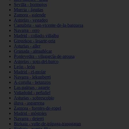
Sevilla - bormujos
Murcia - águilas
Zamora - galende
Asturias - vegadeo
Cantabria - san-vicente-de-la-barquera
Navarra - erro
Madrid - collado-villalba
Gipuzkoa - lasarte-oria
Asturias - aller
Granada - almuñécar
Pontevedra - vilagarcía-de-arousa
Asturias - soto-del-barco
León - león
Madrid - el-molar
Navarra - lekunberri
A-coruña - betanzos
Las-palmas - agaete
Valladolid - peñafiel
Asturias - sobrescobio
álava - asparrena
Zamora - fuentes-de-ropel
Madrid - móstoles
Navarra - deierri
Bizkaia - valle-de-trápaga-trapagaran
Bizkaia - gamiz-fika