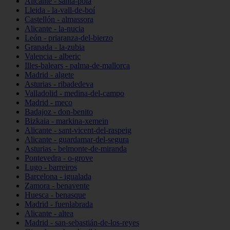
Alicante - santa-pola
Lleida - la-vall-de-boí
Castellón - almassora
Alicante - la-nucia
León - priaranza-del-bierzo
Granada - la-zubia
Valencia - alberic
Illes-balears - palma-de-mallorca
Madrid - algete
Asturias - ribadedeva
Valladolid - medina-del-campo
Madrid - meco
Badajoz - don-benito
Bizkaia - markina-xemein
Alicante - sant-vicent-del-raspeig
Alicante - guardamar-del-segura
Asturias - belmonte-de-miranda
Pontevedra - o-grove
Lugo - barreiros
Barcelona - igualada
Zamora - benavente
Huesca - benasque
Madrid - fuenlabrada
Alicante - altea
Madrid - san-sebastián-de-los-reyes