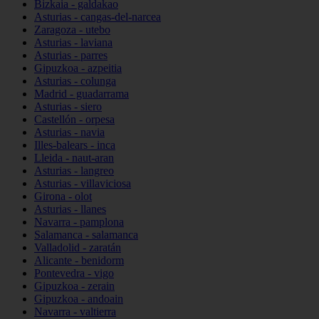
Bizkaia - galdakao
Asturias - cangas-del-narcea
Zaragoza - utebo
Asturias - laviana
Asturias - parres
Gipuzkoa - azpeitia
Asturias - colunga
Madrid - guadarrama
Asturias - siero
Castellón - orpesa
Asturias - navia
Illes-balears - inca
Lleida - naut-aran
Asturias - langreo
Asturias - villaviciosa
Girona - olot
Asturias - llanes
Navarra - pamplona
Salamanca - salamanca
Valladolid - zaratán
Alicante - benidorm
Pontevedra - vigo
Gipuzkoa - zerain
Gipuzkoa - andoain
Navarra - valtierra