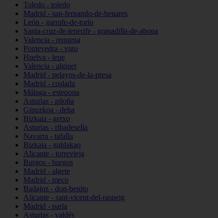
Toledo - toledo
Madrid - san-fernando-de-henares
León - garrafe-de-torío
Santa-cruz-de-tenerife - granadilla-de-abona
Valencia - requena
Pontevedra - vigo
Huelva - lepe
Valencia - alginet
Madrid - pelayos-de-la-presa
Madrid - coslada
Málaga - estepona
Asturias - piloña
Gipuzkoa - deba
Bizkaia - getxo
Asturias - ribadesella
Navarra - tafalla
Bizkaia - galdakao
Alicante - torrevieja
Burgos - burgos
Madrid - algete
Madrid - meco
Badajoz - don-benito
Alicante - sant-vicent-del-raspeig
Madrid - parla
Asturias - valdés