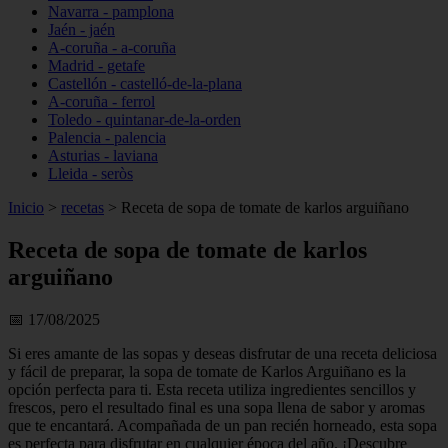
Navarra - pamplona
Jaén - jaén
A-coruña - a-coruña
Madrid - getafe
Castellón - castelló-de-la-plana
A-coruña - ferrol
Toledo - quintanar-de-la-orden
Palencia - palencia
Asturias - laviana
Lleida - seròs
Inicio
>
recetas
>
Receta de sopa de tomate de karlos arguiñano
Receta de sopa de tomate de karlos
arguiñano
📅 17/08/2025
Si eres amante de las sopas y deseas disfrutar de una receta deliciosa
y fácil de preparar, la sopa de tomate de Karlos Arguiñano es la
opción perfecta para ti. Esta receta utiliza ingredientes sencillos y
frescos, pero el resultado final es una sopa llena de sabor y aromas
que te encantará. Acompañada de un pan recién horneado, esta sopa
es perfecta para disfrutar en cualquier época del año. ¡Descubre