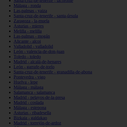
Santa-cruz-de-tenerife - tacoronte
Málaga - ronda
Las-palmas - yaiza
Santa-cruz-de-tenerife - santa-úrsula
Zaragoza - la-muela
Asturias - mieres
Melilla - melilla
Las-palmas - mogán
Alicante - alcoi
Valladolid - valladolid
León - valencia-de-don-juan
Toledo - toledo
Madrid - alcalá-de-henares
León - garrafe-de-torío
Santa-cruz-de-tenerife - granadilla-de-abona
Pontevedra - vigo
Huelva - lepe
Málaga - málaga
Salamanca - salamanca
Madrid - pelayos-de-la-presa
Madrid - coslada
Málaga - estepona
Asturias - ribadesella
Bizkaia - galdakao
Madrid - torrejón-de-ardoz