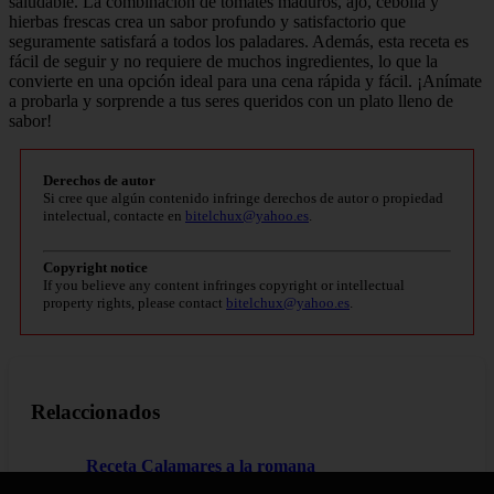
saludable. La combinación de tomates maduros, ajo, cebolla y
hierbas frescas crea un sabor profundo y satisfactorio que
seguramente satisfará a todos los paladares. Además, esta receta es
fácil de seguir y no requiere de muchos ingredientes, lo que la
convierte en una opción ideal para una cena rápida y fácil. ¡Anímate
a probarla y sorprende a tus seres queridos con un plato lleno de
sabor!
Derechos de autor
Si cree que algún contenido infringe derechos de autor o propiedad
intelectual, contacte en
bitelchux@yahoo.es
.
Copyright notice
If you believe any content infringes copyright or intellectual
property rights, please contact
bitelchux@yahoo.es
.
Relaccionados
Receta Calamares a la romana