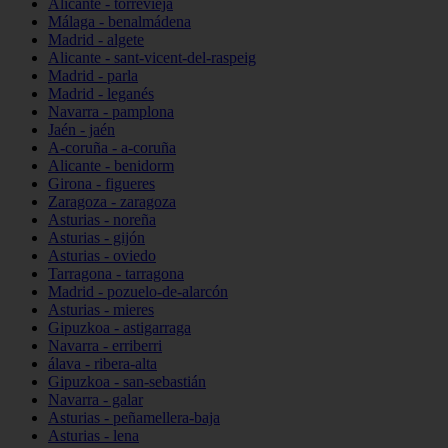
Alicante - torrevieja
Málaga - benalmádena
Madrid - algete
Alicante - sant-vicent-del-raspeig
Madrid - parla
Madrid - leganés
Navarra - pamplona
Jaén - jaén
A-coruña - a-coruña
Alicante - benidorm
Girona - figueres
Zaragoza - zaragoza
Asturias - noreña
Asturias - gijón
Asturias - oviedo
Tarragona - tarragona
Madrid - pozuelo-de-alarcón
Asturias - mieres
Gipuzkoa - astigarraga
Navarra - erriberri
álava - ribera-alta
Gipuzkoa - san-sebastián
Navarra - galar
Asturias - peñamellera-baja
Asturias - lena