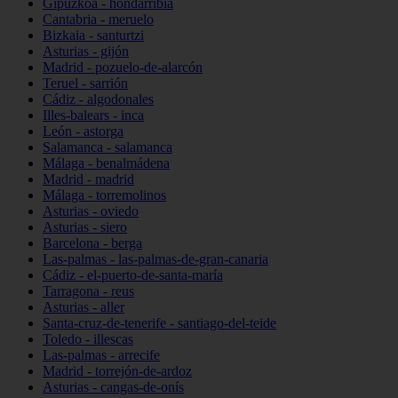
Gipuzkoa - hondarribia
Cantabria - meruelo
Bizkaia - santurtzi
Asturias - gijón
Madrid - pozuelo-de-alarcón
Teruel - sarrión
Cádiz - algodonales
Illes-balears - inca
León - astorga
Salamanca - salamanca
Málaga - benalmádena
Madrid - madrid
Málaga - torremolinos
Asturias - oviedo
Asturias - siero
Barcelona - berga
Las-palmas - las-palmas-de-gran-canaria
Cádiz - el-puerto-de-santa-maría
Tarragona - reus
Asturias - aller
Santa-cruz-de-tenerife - santiago-del-teide
Toledo - illescas
Las-palmas - arrecife
Madrid - torrejón-de-ardoz
Asturias - cangas-de-onís