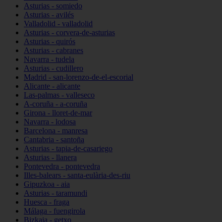
Asturias - somiedo
Asturias - avilés
Valladolid - valladolid
Asturias - corvera-de-asturias
Asturias - quirós
Asturias - cabranes
Navarra - tudela
Asturias - cudillero
Madrid - san-lorenzo-de-el-escorial
Alicante - alicante
Las-palmas - valleseco
A-coruña - a-coruña
Girona - lloret-de-mar
Navarra - lodosa
Barcelona - manresa
Cantabria - santoña
Asturias - tapia-de-casariego
Asturias - llanera
Pontevedra - pontevedra
Illes-balears - santa-eulària-des-riu
Gipuzkoa - aia
Asturias - taramundi
Huesca - fraga
Málaga - fuengirola
Bizkaia - getxo