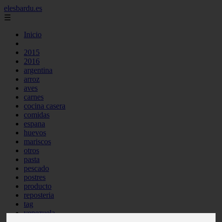
elesbardu.es
☰
Inicio
2015
2016
argentina
arroz
aves
carnes
cocina casera
comidas
espana
huevos
mariscos
otros
pasta
pescado
postres
producto
reposteria
tag
venezuela
verduras