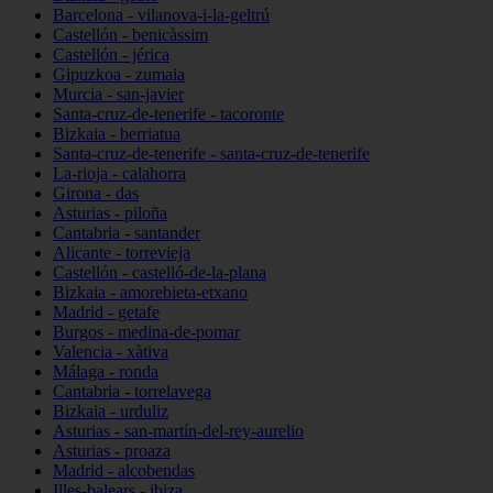
Barcelona - vilanova-i-la-geltrú
Castellón - benicàssim
Castellón - jérica
Gipuzkoa - zumaia
Murcia - san-javier
Santa-cruz-de-tenerife - tacoronte
Bizkaia - berriatua
Santa-cruz-de-tenerife - santa-cruz-de-tenerife
La-rioja - calahorra
Girona - das
Asturias - piloña
Cantabria - santander
Alicante - torrevieja
Castellón - castelló-de-la-plana
Bizkaia - amorebieta-etxano
Madrid - getafe
Burgos - medina-de-pomar
Valencia - xàtiva
Málaga - ronda
Cantabria - torrelavega
Bizkaia - urduliz
Asturias - san-martín-del-rey-aurelio
Asturias - proaza
Madrid - alcobendas
Illes-balears - ibiza