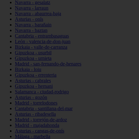
Navarra - gesalatz
Navarra - larraun
Navarra - abaurrea-baja
Asturias - onís
Navarra - barañain
Navarra - baztan
Cantabria - entrambasaguas
León - valencia-de-don-juan
Bizkaia - valle-de-carranza
Gipuzkoa - usurbil
Gipuzkoa - urnieta
Madrid - san-fernando-de-henares
Bizkaia - loiu
Gipuzkoa - errenteria
Asturias - cabrales
Gipuzkoa - hernani
Salamanca - ciudad-rodrigo
Asturias - gozón
Madrid - torrelodones
Cantabria - santillana-del-mar
Asturias - ribadesella
Madrid - torrejón-de-ardoz
Madrid - majadahonda
Asturias - cangas-de-onís
Málaga - marbella