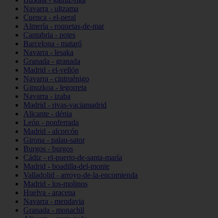
Navarra - ultzama
Cuenca - el-peral
Almería - roquetas-de-mar
Cantabria - potes
Barcelona - mataró
Navarra - lesaka
Granada - granada
Madrid - el-vellón
Navarra - cintruénigo
Gipuzkoa - legorreta
Navarra - izaba
Madrid - rivas-vaciamadrid
Alicante - dénia
León - ponferrada
Madrid - alcorcón
Girona - palau-sator
Burgos - burgos
Cádiz - el-puerto-de-santa-maría
Madrid - boadilla-del-monte
Valladolid - arroyo-de-la-encomienda
Madrid - los-molinos
Huelva - aracena
Navarra - mendavia
Granada - monachil