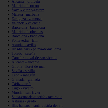
Alicante - orihuela
Madrid - alcorcón
álava - vitoria-gasteiz
Málaga - marbella
Zaragoza - zaragoza
Valencia - valencia
Barcelona - barcelona
Madrid - alcobendas
Barcelona - badalona
Pontevedra - lalín
Asturias - avilés
Illes-balears - palma-de-mallorca
Toledo - seseña
Cantabria - val-de-san-vicente
Alicante - alicante
Girona - lloret-de-mar
Sevilla - sevilla
León - sahagún
Granada - granada
Cádiz - tarifa
Lugo - viveiro
Murcia - san-javier
Santa-cruz-de-tenerife - tacoronte
Asturias - grado
Illes-balears - santa-eulària-des-riu