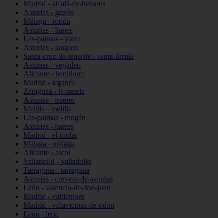
Madrid - alcalá-de-henares
Asturias - gozón
Málaga - ronda
Asturias - llanes
Las-palmas - yaiza
Asturias - langreo
Santa-cruz-de-tenerife - santa-úrsula
Asturias - vegadeo
Alicante - benidorm
Madrid - leganés
Zaragoza - la-muela
Asturias - mieres
Melilla - melilla
Las-palmas - mogán
Asturias - parres
Madrid - el-molar
Málaga - málaga
Alicante - alcoi
Valladolid - valladolid
Tarragona - tarragona
Asturias - corvera-de-asturias
León - valencia-de-don-juan
Madrid - valdemoro
Madrid - villaviciosa-de-odón
León - león