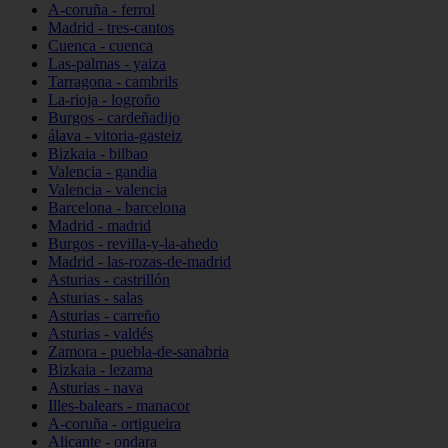
A-coruña - ferrol
Madrid - tres-cantos
Cuenca - cuenca
Las-palmas - yaiza
Tarragona - cambrils
La-rioja - logroño
Burgos - cardeñadijo
álava - vitoria-gasteiz
Bizkaia - bilbao
Valencia - gandia
Valencia - valencia
Barcelona - barcelona
Madrid - madrid
Burgos - revilla-y-la-ahedo
Madrid - las-rozas-de-madrid
Asturias - castrillón
Asturias - salas
Asturias - carreño
Asturias - valdés
Zamora - puebla-de-sanabria
Bizkaia - lezama
Asturias - nava
Illes-balears - manacor
A-coruña - ortigueira
Alicante - ondara