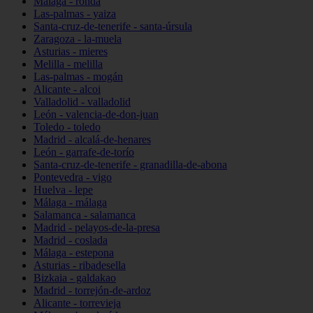
Málaga - ronda
Las-palmas - yaiza
Santa-cruz-de-tenerife - santa-úrsula
Zaragoza - la-muela
Asturias - mieres
Melilla - melilla
Las-palmas - mogán
Alicante - alcoi
Valladolid - valladolid
León - valencia-de-don-juan
Toledo - toledo
Madrid - alcalá-de-henares
León - garrafe-de-torío
Santa-cruz-de-tenerife - granadilla-de-abona
Pontevedra - vigo
Huelva - lepe
Málaga - málaga
Salamanca - salamanca
Madrid - pelayos-de-la-presa
Madrid - coslada
Málaga - estepona
Asturias - ribadesella
Bizkaia - galdakao
Madrid - torrejón-de-ardoz
Alicante - torrevieja