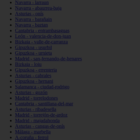
Navarra - larraun
Navarra - abaurrea-baja
Asturias - onís
Navarra - barañain
Navarra - baztan
Cantabria - entrambasaguas
León - valencia-de-don-juan
Bizkaia - valle-de-carranza
Gipuzkoa - usurbil
Gipuzkoa - urnieta
Madrid - san-fernando-de-henares
Bizkaia - loiu
Gipuzkoa - errenteria
Asturias - cabrales
Gipuzkoa - hernani
Salamanca - ciudad-rodrigo
Asturias - gozón
Madrid - torrelodones
Cantabria - santillana-del-mar
Asturias - ribadesella
Madrid - torrejón-de-ardoz
Madrid - majadahonda
Asturias - cangas-de-onís
Málaga - marbella
A-coruña - ferrol