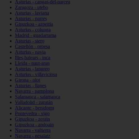
Asturias - cangas-del-narcea
Zaragoza - utebo
Asturias - laviana
Asturias - parres
Gipuzkoa - azpeitia
Asturias - colunga
Madrid - guadarrama
Asturias - siero
Castellón - orpesa
Asturias - navia
Illes-balears - inca
Lleida - naut-aran
Asturias - langreo
Asturias - villaviciosa
Girona - olot
Asturias - llanes
Navarra - pamplona
Salamanca - salamanca
Valladolid - zaratán
Alicante - benidorm
Pontevedra - vigo
Gipuzkoa - zerain
Gipuzkoa - andoain
Navarra - valtierra
Navarra - gesalatz