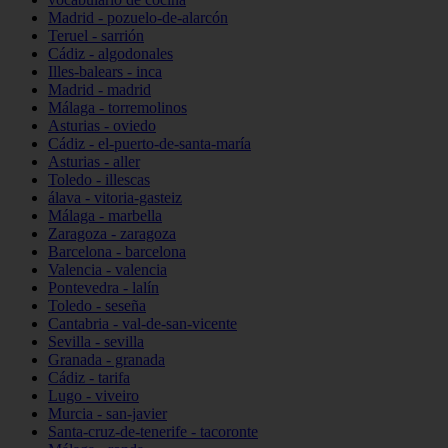
Madrid - pozuelo-de-alarcón
Teruel - sarrión
Cádiz - algodonales
Illes-balears - inca
Madrid - madrid
Málaga - torremolinos
Asturias - oviedo
Cádiz - el-puerto-de-santa-maría
Asturias - aller
Toledo - illescas
álava - vitoria-gasteiz
Málaga - marbella
Zaragoza - zaragoza
Barcelona - barcelona
Valencia - valencia
Pontevedra - lalín
Toledo - seseña
Cantabria - val-de-san-vicente
Sevilla - sevilla
Granada - granada
Cádiz - tarifa
Lugo - viveiro
Murcia - san-javier
Santa-cruz-de-tenerife - tacoronte