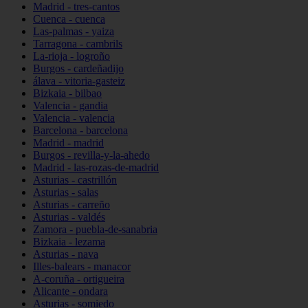
Madrid - tres-cantos
Cuenca - cuenca
Las-palmas - yaiza
Tarragona - cambrils
La-rioja - logroño
Burgos - cardeñadijo
álava - vitoria-gasteiz
Bizkaia - bilbao
Valencia - gandia
Valencia - valencia
Barcelona - barcelona
Madrid - madrid
Burgos - revilla-y-la-ahedo
Madrid - las-rozas-de-madrid
Asturias - castrillón
Asturias - salas
Asturias - carreño
Asturias - valdés
Zamora - puebla-de-sanabria
Bizkaia - lezama
Asturias - nava
Illes-balears - manacor
A-coruña - ortigueira
Alicante - ondara
Asturias - somiedo