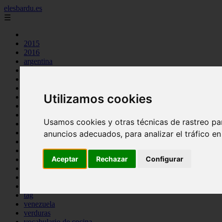
elesbardu.es
☰
2015
2016
argentina
arroz
aves
carnes
Utilizamos cookies
cocina casera
comidas
espana
Usamos cookies y otras técnicas de rastreo pa
huevos
mariscos
anuncios adecuados, para analizar el tráfico e
otros
pasta
Aceptar
Rechazar
Configurar
pescado
postres
producto
reposteria
tag
venezuela
verduras
vocabulario de cocina