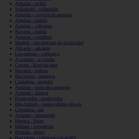
Asturias - avilés
Valladolid - valladolid
Asturias - corvera-de-asturias
Asturias - quirós
Asturias - cabranes
Navarra - tudela
Asturias - cudillero
Madrid - san-lorenzo-de-el-escorial
Alicante - alicante
Las-palmas - valleseco
A-coruña - a-coruña
Girona - lloret-de-mar
Navarra - lodosa
Barcelona - manresa
Cantabria - santoña
Asturias - tapia-de-casariego
Asturias - llanera
Pontevedra - pontevedra
Illes-balears - santa-eulària-des-riu
Gipuzkoa - aia
Asturias - taramundi
Huesca - fraga
Málaga - fuengirola
Bizkaia - getxo
Barcelona - vilanova-i-la-geltrú