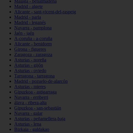
Málaga - benalmádena
Madrid - algete
Alicante - sant-vicent-del-raspeig
Madrid - parla
Madrid - leganés
Navarra - pamplona
Jaén - jaén
A-coruña - a-coruña
Alicante - benidorm
Girona - figueres
Zaragoza - zaragoza
Asturias - noreña
Asturias - gijón
Asturias - oviedo
Tarragona - tarragona
Madrid - pozuelo-de-alarcón
Asturias - mieres
Gipuzkoa - astigarraga
Navarra - erriberri
álava - ribera-alta
Gipuzkoa - san-sebastián
Navarra - galar
Asturias - peñamellera-baja
Asturias - lena
Bizkaia - galdakao