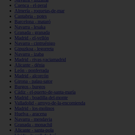
Cuenca - el-peral
Almería - roquetas-de-mar
Cantabria - potes
Barcelona - mataró
Navarra - lesaka
Granada - granada
Madrid - el-vellón
Navarra - cintruénigo
Gipuzkoa - legorreta
Navarra - izaba
Madrid - rivas-vaciamadrid
Alicante - dénia
León - ponferrada
Madrid - alcorcón
Girona - palau-sator
Burgos - burgos
Cádiz - el-puerto-de-santa-maría
Madrid - boadilla-del-monte
Valladolid - arroyo-de-la-encomienda
Madrid - los-molinos
Huelva - aracena
Navarra - mendavia
Granada - monachil
Alicante - santa-pola