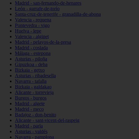
Madrid - san-fernando-de-henares
León - garrafe-de-torío
Santa-cruz-de-tenerife - granadilla-de-abona
Valencia - requena
Pontevedra - vigo
Huelva - lepe
Valencia - alginet
Madrid - pelayos-de-la-presa
Madrid - coslada
Málaga - estepona
Asturias - piloña
Gipuzkoa - deba
Bizkaia - getxo
Asturias - ribadesella
Navarra - tafalla
Bizkaia - galdakao
Alicante - torrevieja
Burgos - burgos
Madrid - algete
Madrid - meco
Badajoz - don-benito
Alicante - sant-vicent-del-raspeig
Madrid - parla
Asturias - valdés
Navarra - pamplona