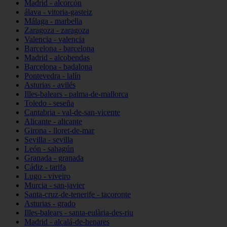
Madrid - alcorcón
álava - vitoria-gasteiz
Málaga - marbella
Zaragoza - zaragoza
Valencia - valencia
Barcelona - barcelona
Madrid - alcobendas
Barcelona - badalona
Pontevedra - lalín
Asturias - avilés
Illes-balears - palma-de-mallorca
Toledo - seseña
Cantabria - val-de-san-vicente
Alicante - alicante
Girona - lloret-de-mar
Sevilla - sevilla
León - sahagún
Granada - granada
Cádiz - tarifa
Lugo - viveiro
Murcia - san-javier
Santa-cruz-de-tenerife - tacoronte
Asturias - grado
Illes-balears - santa-eulària-des-riu
Madrid - alcalá-de-henares