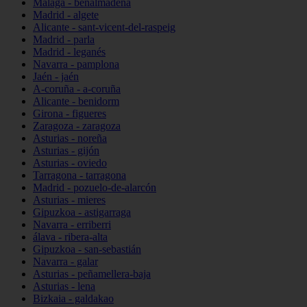
Málaga - benalmádena
Madrid - algete
Alicante - sant-vicent-del-raspeig
Madrid - parla
Madrid - leganés
Navarra - pamplona
Jaén - jaén
A-coruña - a-coruña
Alicante - benidorm
Girona - figueres
Zaragoza - zaragoza
Asturias - noreña
Asturias - gijón
Asturias - oviedo
Tarragona - tarragona
Madrid - pozuelo-de-alarcón
Asturias - mieres
Gipuzkoa - astigarraga
Navarra - erriberri
álava - ribera-alta
Gipuzkoa - san-sebastián
Navarra - galar
Asturias - peñamellera-baja
Asturias - lena
Bizkaia - galdakao