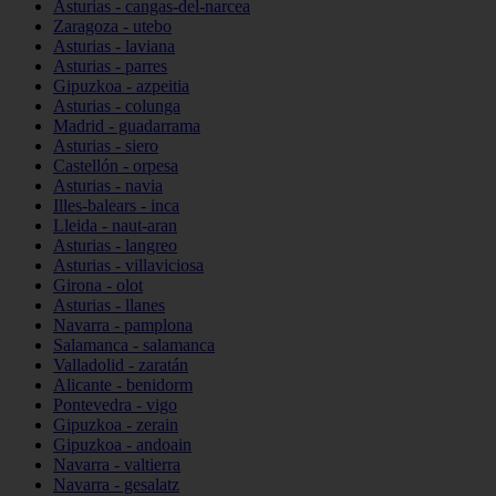
Asturias - cangas-del-narcea
Zaragoza - utebo
Asturias - laviana
Asturias - parres
Gipuzkoa - azpeitia
Asturias - colunga
Madrid - guadarrama
Asturias - siero
Castellón - orpesa
Asturias - navia
Illes-balears - inca
Lleida - naut-aran
Asturias - langreo
Asturias - villaviciosa
Girona - olot
Asturias - llanes
Navarra - pamplona
Salamanca - salamanca
Valladolid - zaratán
Alicante - benidorm
Pontevedra - vigo
Gipuzkoa - zerain
Gipuzkoa - andoain
Navarra - valtierra
Navarra - gesalatz