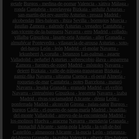
getafe
Burgos - medina-de-pomar
Valencia - xàtiva
Málaga -
ronda
Cantabria - torrelavega
Bizkaia - urduliz
Asturias -
san-martín-del-rey-aurelio
Asturias - proaza
Madrid -
alcobendas
Illes-balears - ibiza
Sevilla - bormujos
Murcia -
águilas
Zamora - galende
Asturias - vegadeo
Cantabria -
san-vicente-de-la-barquera
Navarra - erro
Madrid - collado-
villalba
Gipuzkoa - lasarte-oria
Asturias - aller
Granada -
almuñécar
Pontevedra - vilagarcía-de-arousa
Asturias - soto-
del-barco
León - león
Madrid - el-molar
Navarra -
lekunberri
A-coruña - betanzos
Las-palmas - agaete
Valladolid - peñafiel
Asturias - sobrescobio
álava - asparrena
Zamora - fuentes-de-ropel
Madrid - móstoles
Navarra -
deierri
Bizkaia - valle-de-trápaga-trapagaran
Bizkaia -
gamiz-fika
Navarra - ultzama
Cuenca - el-peral
Almería -
roquetas-de-mar
Cantabria - potes
Barcelona - mataró
Navarra - lesaka
Granada - granada
Madrid - el-vellón
Navarra - cintruénigo
Gipuzkoa - legorreta
Navarra - izaba
Madrid - rivas-vaciamadrid
Alicante - dénia
León -
ponferrada
Madrid - alcorcón
Girona - palau-sator
Burgos -
burgos
Cádiz - el-puerto-de-santa-maría
Madrid - boadilla-
del-monte
Valladolid - arroyo-de-la-encomienda
Madrid -
los-molinos
Huelva - aracena
Navarra - mendavia
Granada -
monachil
Alicante - santa-pola
Lleida - la-vall-de-boí
Castellón - almassora
Alicante - la-nucia
León - priaranza-
del-bierzo
Granada - la-zubia
Valencia - alberic
Illes-balears