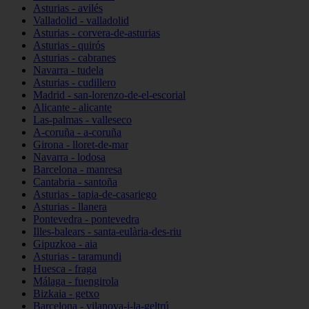
Asturias - avilés
Valladolid - valladolid
Asturias - corvera-de-asturias
Asturias - quirós
Asturias - cabranes
Navarra - tudela
Asturias - cudillero
Madrid - san-lorenzo-de-el-escorial
Alicante - alicante
Las-palmas - valleseco
A-coruña - a-coruña
Girona - lloret-de-mar
Navarra - lodosa
Barcelona - manresa
Cantabria - santoña
Asturias - tapia-de-casariego
Asturias - llanera
Pontevedra - pontevedra
Illes-balears - santa-eulària-des-riu
Gipuzkoa - aia
Asturias - taramundi
Huesca - fraga
Málaga - fuengirola
Bizkaia - getxo
Barcelona - vilanova-i-la-geltrú