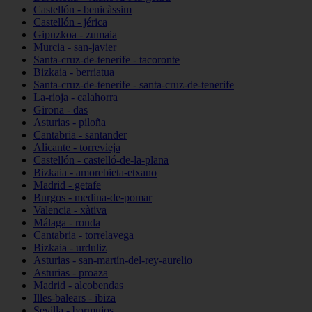
Castellón - benicàssim
Castellón - jérica
Gipuzkoa - zumaia
Murcia - san-javier
Santa-cruz-de-tenerife - tacoronte
Bizkaia - berriatua
Santa-cruz-de-tenerife - santa-cruz-de-tenerife
La-rioja - calahorra
Girona - das
Asturias - piloña
Cantabria - santander
Alicante - torrevieja
Castellón - castelló-de-la-plana
Bizkaia - amorebieta-etxano
Madrid - getafe
Burgos - medina-de-pomar
Valencia - xàtiva
Málaga - ronda
Cantabria - torrelavega
Bizkaia - urduliz
Asturias - san-martín-del-rey-aurelio
Asturias - proaza
Madrid - alcobendas
Illes-balears - ibiza
Sevilla - bormujos