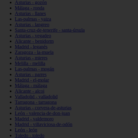
Asturias - gozón
Málaga - ronda
Asturias - llanes
Las-palmas - yaiza
Asturias - langreo
Santa-cruz-de-tenerife - santa-úrsula
Asturias - vegadeo
Alicante - benidorm
Madrid - leganés
Zaragoza - la-muela
Asturias - mieres
Melilla - melilla
Las-palmas - mogán
Asturias - parres
Madrid - el-molar
Málaga - málaga
Alicante - alcoi
Valladolid - valladolid
Tarragona - tarragona
Asturias - corvera-de-asturias
León - valencia-de-don-juan
Madrid - valdemoro
Madrid - villaviciosa-de-odón
León - león
Toledo - toledo