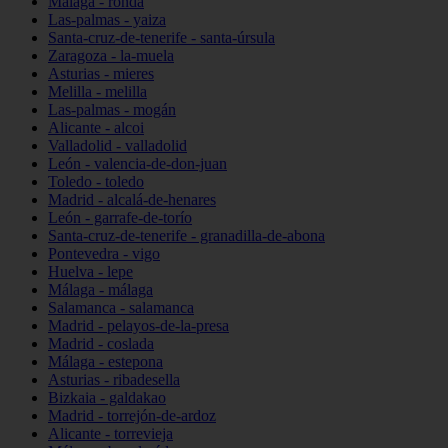
Málaga - ronda
Las-palmas - yaiza
Santa-cruz-de-tenerife - santa-úrsula
Zaragoza - la-muela
Asturias - mieres
Melilla - melilla
Las-palmas - mogán
Alicante - alcoi
Valladolid - valladolid
León - valencia-de-don-juan
Toledo - toledo
Madrid - alcalá-de-henares
León - garrafe-de-torío
Santa-cruz-de-tenerife - granadilla-de-abona
Pontevedra - vigo
Huelva - lepe
Málaga - málaga
Salamanca - salamanca
Madrid - pelayos-de-la-presa
Madrid - coslada
Málaga - estepona
Asturias - ribadesella
Bizkaia - galdakao
Madrid - torrejón-de-ardoz
Alicante - torrevieja