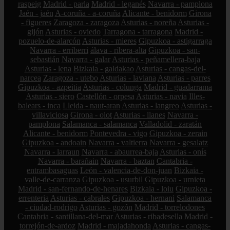
raspeig
Madrid - parla
Madrid - leganés
Navarra - pamplona
Jaén - jaén
A-coruña - a-coruña
Alicante - benidorm
Girona
- figueres
Zaragoza - zaragoza
Asturias - noreña
Asturias -
gijón
Asturias - oviedo
Tarragona - tarragona
Madrid -
pozuelo-de-alarcón
Asturias - mieres
Gipuzkoa - astigarraga
Navarra - erriberri
álava - ribera-alta
Gipuzkoa - san-
sebastián
Navarra - galar
Asturias - peñamellera-baja
Asturias - lena
Bizkaia - galdakao
Asturias - cangas-del-
narcea
Zaragoza - utebo
Asturias - laviana
Asturias - parres
Gipuzkoa - azpeitia
Asturias - colunga
Madrid - guadarrama
Asturias - siero
Castellón - orpesa
Asturias - navia
Illes-
balears - inca
Lleida - naut-aran
Asturias - langreo
Asturias -
villaviciosa
Girona - olot
Asturias - llanes
Navarra -
pamplona
Salamanca - salamanca
Valladolid - zaratán
Alicante - benidorm
Pontevedra - vigo
Gipuzkoa - zerain
Gipuzkoa - andoain
Navarra - valtierra
Navarra - gesalatz
Navarra - larraun
Navarra - abaurrea-baja
Asturias - onís
Navarra - barañain
Navarra - baztan
Cantabria -
entrambasaguas
León - valencia-de-don-juan
Bizkaia -
valle-de-carranza
Gipuzkoa - usurbil
Gipuzkoa - urnieta
Madrid - san-fernando-de-henares
Bizkaia - loiu
Gipuzkoa -
errenteria
Asturias - cabrales
Gipuzkoa - hernani
Salamanca
- ciudad-rodrigo
Asturias - gozón
Madrid - torrelodones
Cantabria - santillana-del-mar
Asturias - ribadesella
Madrid -
torrejón-de-ardoz
Madrid - majadahonda
Asturias - cangas-