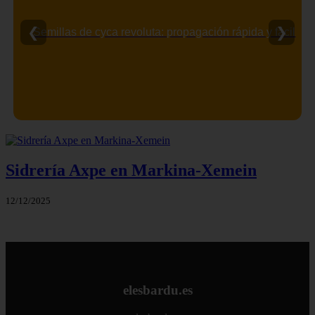
❮
❯
Semillas de cyca revoluta: propagación rápida y fácil
Sidrería Axpe en Markina-Xemein
12/12/2025
elesbardu.es