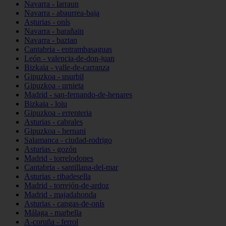
Navarra - larraun
Navarra - abaurrea-baja
Asturias - onís
Navarra - barañain
Navarra - baztan
Cantabria - entrambasaguas
León - valencia-de-don-juan
Bizkaia - valle-de-carranza
Gipuzkoa - usurbil
Gipuzkoa - urnieta
Madrid - san-fernando-de-henares
Bizkaia - loiu
Gipuzkoa - errenteria
Asturias - cabrales
Gipuzkoa - hernani
Salamanca - ciudad-rodrigo
Asturias - gozón
Madrid - torrelodones
Cantabria - santillana-del-mar
Asturias - ribadesella
Madrid - torrejón-de-ardoz
Madrid - majadahonda
Asturias - cangas-de-onís
Málaga - marbella
A-coruña - ferrol