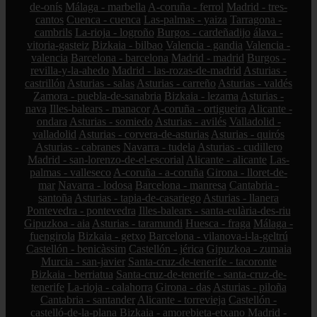
de-onís
Málaga - marbella
A-coruña - ferrol
Madrid - tres-
cantos
Cuenca - cuenca
Las-palmas - yaiza
Tarragona -
cambrils
La-rioja - logroño
Burgos - cardeñadijo
álava -
vitoria-gasteiz
Bizkaia - bilbao
Valencia - gandia
Valencia -
valencia
Barcelona - barcelona
Madrid - madrid
Burgos -
revilla-y-la-ahedo
Madrid - las-rozas-de-madrid
Asturias -
castrillón
Asturias - salas
Asturias - carreño
Asturias - valdés
Zamora - puebla-de-sanabria
Bizkaia - lezama
Asturias -
nava
Illes-balears - manacor
A-coruña - ortigueira
Alicante -
ondara
Asturias - somiedo
Asturias - avilés
Valladolid -
valladolid
Asturias - corvera-de-asturias
Asturias - quirós
Asturias - cabranes
Navarra - tudela
Asturias - cudillero
Madrid - san-lorenzo-de-el-escorial
Alicante - alicante
Las-
palmas - valleseco
A-coruña - a-coruña
Girona - lloret-de-
mar
Navarra - lodosa
Barcelona - manresa
Cantabria -
santoña
Asturias - tapia-de-casariego
Asturias - llanera
Pontevedra - pontevedra
Illes-balears - santa-eulària-des-riu
Gipuzkoa - aia
Asturias - taramundi
Huesca - fraga
Málaga -
fuengirola
Bizkaia - getxo
Barcelona - vilanova-i-la-geltrú
Castellón - benicàssim
Castellón - jérica
Gipuzkoa - zumaia
Murcia - san-javier
Santa-cruz-de-tenerife - tacoronte
Bizkaia - berriatua
Santa-cruz-de-tenerife - santa-cruz-de-
tenerife
La-rioja - calahorra
Girona - das
Asturias - piloña
Cantabria - santander
Alicante - torrevieja
Castellón -
castelló-de-la-plana
Bizkaia - amorebieta-etxano
Madrid -