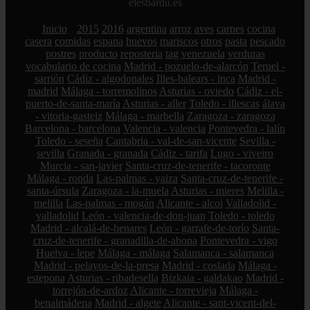
elesbardu.es
Inicio
2015
2016
argentina
arroz
aves
carnes
cocina
casera
comidas
espana
huevos
mariscos
otros
pasta
pescado
postres
producto
reposteria
tag
venezuela
verduras
vocabulario de cocina
Madrid - pozuelo-de-alarcón
Teruel -
sarrión
Cádiz - algodonales
Illes-balears - inca
Madrid -
madrid
Málaga - torremolinos
Asturias - oviedo
Cádiz - el-
puerto-de-santa-maría
Asturias - aller
Toledo - illescas
álava
- vitoria-gasteiz
Málaga - marbella
Zaragoza - zaragoza
Barcelona - barcelona
Valencia - valencia
Pontevedra - lalín
Toledo - seseña
Cantabria - val-de-san-vicente
Sevilla -
sevilla
Granada - granada
Cádiz - tarifa
Lugo - viveiro
Murcia - san-javier
Santa-cruz-de-tenerife - tacoronte
Málaga - ronda
Las-palmas - yaiza
Santa-cruz-de-tenerife -
santa-úrsula
Zaragoza - la-muela
Asturias - mieres
Melilla -
melilla
Las-palmas - mogán
Alicante - alcoi
Valladolid -
valladolid
León - valencia-de-don-juan
Toledo - toledo
Madrid - alcalá-de-henares
León - garrafe-de-torío
Santa-
cruz-de-tenerife - granadilla-de-abona
Pontevedra - vigo
Huelva - lepe
Málaga - málaga
Salamanca - salamanca
Madrid - pelayos-de-la-presa
Madrid - coslada
Málaga -
estepona
Asturias - ribadesella
Bizkaia - galdakao
Madrid -
torrejón-de-ardoz
Alicante - torrevieja
Málaga -
benalmádena
Madrid - algete
Alicante - sant-vicent-del-