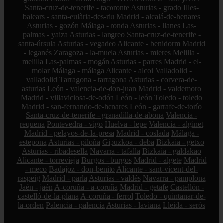
Santa-cruz-de-tenerife - tacoronte
Asturias - grado
Illes-
balears - santa-eulària-des-riu
Madrid - alcalá-de-henares
Asturias - gozón
Málaga - ronda
Asturias - llanes
Las-
palmas - yaiza
Asturias - langreo
Santa-cruz-de-tenerife -
santa-úrsula
Asturias - vegadeo
Alicante - benidorm
Madrid
- leganés
Zaragoza - la-muela
Asturias - mieres
Melilla -
melilla
Las-palmas - mogán
Asturias - parres
Madrid - el-
molar
Málaga - málaga
Alicante - alcoi
Valladolid -
valladolid
Tarragona - tarragona
Asturias - corvera-de-
asturias
León - valencia-de-don-juan
Madrid - valdemoro
Madrid - villaviciosa-de-odón
León - león
Toledo - toledo
Madrid - san-fernando-de-henares
León - garrafe-de-torío
Santa-cruz-de-tenerife - granadilla-de-abona
Valencia -
requena
Pontevedra - vigo
Huelva - lepe
Valencia - alginet
Madrid - pelayos-de-la-presa
Madrid - coslada
Málaga -
estepona
Asturias - piloña
Gipuzkoa - deba
Bizkaia - getxo
Asturias - ribadesella
Navarra - tafalla
Bizkaia - galdakao
Alicante - torrevieja
Burgos - burgos
Madrid - algete
Madrid
- meco
Badajoz - don-benito
Alicante - sant-vicent-del-
raspeig
Madrid - parla
Asturias - valdés
Navarra - pamplona
Jaén - jaén
A-coruña - a-coruña
Madrid - getafe
Castellón -
castelló-de-la-plana
A-coruña - ferrol
Toledo - quintanar-de-
la-orden
Palencia - palencia
Asturias - laviana
Lleida - seròs