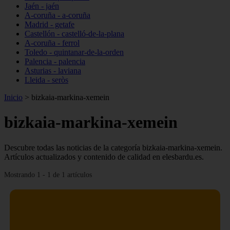
Jaén - jaén
A-coruña - a-coruña
Madrid - getafe
Castellón - castelló-de-la-plana
A-coruña - ferrol
Toledo - quintanar-de-la-orden
Palencia - palencia
Asturias - laviana
Lleida - seròs
Inicio
>
bizkaia-markina-xemein
bizkaia-markina-xemein
Descubre todas las noticias de la categoría bizkaia-markina-xemein.
Artículos actualizados y contenido de calidad en elesbardu.es.
Mostrando 1 - 1 de 1 artículos