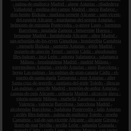
- palma-de-mallorca
Madrid - algete
Asturias - ribadedeva
Valladolid - medina-del-campo
Madrid - meco
Badajoz -
don-benito
Bizkaia - markina-xemein
Alicante - sant-vicent-
del-raspeig
Alicante - guardamar-del-segura
Asturias -
belmonte-de-miranda
Pontevedra - o-grove
Lugo - barreiros
Barcelona - igualada
Zamora - benavente
Huesca -
benasque
Madrid - fuenlabrada
Alicante - altea
Madrid -
san-sebastián-de-los-reyes
Gipuzkoa - hondarribia
Cantabria
- meruelo
Bizkaia - santurtzi
Asturias - gijón
Madrid -
pozuelo-de-alarcón
Teruel - sarrión
Cádiz - algodonales
Illes-balears - inca
León - astorga
Salamanca - salamanca
Málaga - benalmádena
Madrid - madrid
Málaga -
torremolinos
Asturias - oviedo
Asturias - siero
Barcelona -
berga
Las-palmas - las-palmas-de-gran-canaria
Cádiz - el-
puerto-de-santa-maría
Tarragona - reus
Asturias - aller
Santa-cruz-de-tenerife - santiago-del-teide
Toledo - illescas
Las-palmas - arrecife
Madrid - torrejón-de-ardoz
Asturias -
cangas-de-onís
Alicante - orihuela
Madrid - alcorcón
álava -
vitoria-gasteiz
Málaga - marbella
Zaragoza - zaragoza
Valencia - valencia
Barcelona - barcelona
Madrid -
alcobendas
Barcelona - badalona
Pontevedra - lalín
Asturias
- avilés
Illes-balears - palma-de-mallorca
Toledo - seseña
Cantabria - val-de-san-vicente
Alicante - alicante
Girona -
lloret-de-mar
Sevilla - sevilla
León - sahagún
Granada -
granada
Cádiz - tarifa
Lugo - viveiro
Murcia - san-javier