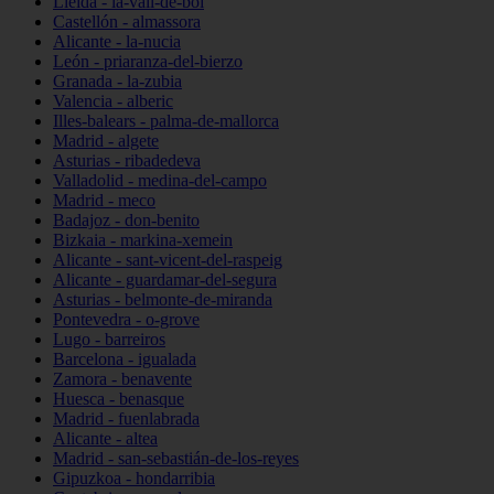
Lleida - la-vall-de-boí
Castellón - almassora
Alicante - la-nucia
León - priaranza-del-bierzo
Granada - la-zubia
Valencia - alberic
Illes-balears - palma-de-mallorca
Madrid - algete
Asturias - ribadedeva
Valladolid - medina-del-campo
Madrid - meco
Badajoz - don-benito
Bizkaia - markina-xemein
Alicante - sant-vicent-del-raspeig
Alicante - guardamar-del-segura
Asturias - belmonte-de-miranda
Pontevedra - o-grove
Lugo - barreiros
Barcelona - igualada
Zamora - benavente
Huesca - benasque
Madrid - fuenlabrada
Alicante - altea
Madrid - san-sebastián-de-los-reyes
Gipuzkoa - hondarribia