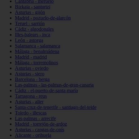
Cantabria - meruelo
Bizkaia - santurtzi
Asturias - gijón
Madrid - pozuelo-de-alarcón
Teruel - sarrión
Cádiz - algodonales
Illes-balears - inca
León - astorga
Salamanca - salamanca
Málaga - benalmádena
Madrid - madrid
Málaga - torremolinos
Asturias - oviedo
Asturias - siero
Barcelona - berga
Las-palmas - las-palmas-de-gran-canaria
Cádiz - el-puerto-de-santa-maría
Tarragona - reus
Asturias - aller
Santa-cruz-de-tenerife - santiago-del-teide
Toledo - illescas
Las-palmas - arrecife
Madrid - torrejón-de-ardoz
Asturias - cangas-de-onís
Alicante - orihuela