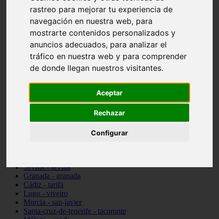
Madrid - pozuelo-de-alarcón
rastreo para mejorar tu experiencia de
Teruel - sarrión
navegación en nuestra web, para
Cádiz - algodonales
mostrarte contenidos personalizados y
Illes-balears - inca
Madrid - madrid
anuncios adecuados, para analizar el
Málaga - torremolinos
tráfico en nuestra web y para comprender
Asturias - oviedo
de donde llegan nuestros visitantes.
Cádiz - el-puerto-de-santa-maría
Asturias - aller
Toledo - illescas
Aceptar
álava - vitoria-gasteiz
Málaga - marbella
Rechazar
Zaragoza - zaragoza
Barcelona - barcelona
Valencia - valencia
Configurar
Pontevedra - lalín
Toledo - seseña
Cantabria - val-de-san-vicente
Sevilla - sevilla
Granada - granada
Cádiz - tarifa
Lugo - viveiro
Murcia - san-javier
Santa-cruz-de-tenerife - tacoronte