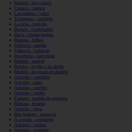
Madrid - tres-cantos
Cuenca - cuenca
Las-palmas - yaiza
Tarragona - cambrils
La-rioja - logroño
Burgos - cardeñadijo
álava - vitoria-gasteiz
Bizkaia - bilbao
Valencia - gandia
Valencia - valencia
Barcelona - barcelona
Madrid - madrid
Burgos - revilla-y-la-ahedo
Madrid - las-rozas-de-madrid
Asturias - castrillón
Asturias - salas
Asturias - carreño
Asturias - valdés
Zamora - puebla-de-sanabria
Bizkaia - lezama
Asturias - nava
Illes-balears - manacor
A-coruña - ortigueira
Alicante - ondara
Asturias - somiedo