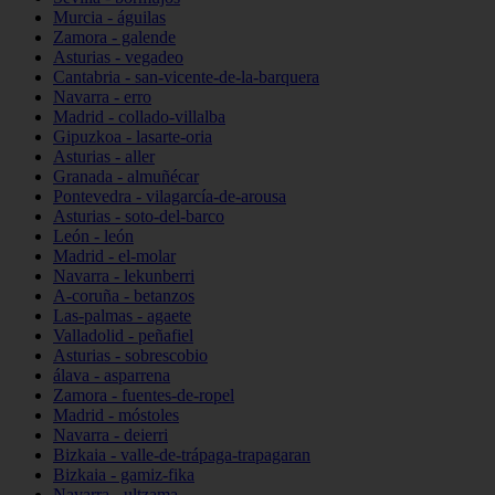
Murcia - águilas
Zamora - galende
Asturias - vegadeo
Cantabria - san-vicente-de-la-barquera
Navarra - erro
Madrid - collado-villalba
Gipuzkoa - lasarte-oria
Asturias - aller
Granada - almuñécar
Pontevedra - vilagarcía-de-arousa
Asturias - soto-del-barco
León - león
Madrid - el-molar
Navarra - lekunberri
A-coruña - betanzos
Las-palmas - agaete
Valladolid - peñafiel
Asturias - sobrescobio
álava - asparrena
Zamora - fuentes-de-ropel
Madrid - móstoles
Navarra - deierri
Bizkaia - valle-de-trápaga-trapagaran
Bizkaia - gamiz-fika
Navarra - ultzama