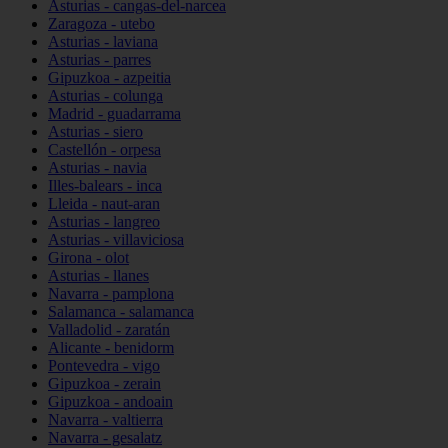
Asturias - cangas-del-narcea
Zaragoza - utebo
Asturias - laviana
Asturias - parres
Gipuzkoa - azpeitia
Asturias - colunga
Madrid - guadarrama
Asturias - siero
Castellón - orpesa
Asturias - navia
Illes-balears - inca
Lleida - naut-aran
Asturias - langreo
Asturias - villaviciosa
Girona - olot
Asturias - llanes
Navarra - pamplona
Salamanca - salamanca
Valladolid - zaratán
Alicante - benidorm
Pontevedra - vigo
Gipuzkoa - zerain
Gipuzkoa - andoain
Navarra - valtierra
Navarra - gesalatz