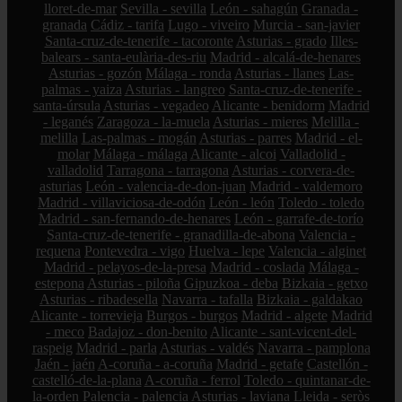
lloret-de-mar
Sevilla - sevilla
León - sahagún
Granada -
granada
Cádiz - tarifa
Lugo - viveiro
Murcia - san-javier
Santa-cruz-de-tenerife - tacoronte
Asturias - grado
Illes-
balears - santa-eulària-des-riu
Madrid - alcalá-de-henares
Asturias - gozón
Málaga - ronda
Asturias - llanes
Las-
palmas - yaiza
Asturias - langreo
Santa-cruz-de-tenerife -
santa-úrsula
Asturias - vegadeo
Alicante - benidorm
Madrid
- leganés
Zaragoza - la-muela
Asturias - mieres
Melilla -
melilla
Las-palmas - mogán
Asturias - parres
Madrid - el-
molar
Málaga - málaga
Alicante - alcoi
Valladolid -
valladolid
Tarragona - tarragona
Asturias - corvera-de-
asturias
León - valencia-de-don-juan
Madrid - valdemoro
Madrid - villaviciosa-de-odón
León - león
Toledo - toledo
Madrid - san-fernando-de-henares
León - garrafe-de-torío
Santa-cruz-de-tenerife - granadilla-de-abona
Valencia -
requena
Pontevedra - vigo
Huelva - lepe
Valencia - alginet
Madrid - pelayos-de-la-presa
Madrid - coslada
Málaga -
estepona
Asturias - piloña
Gipuzkoa - deba
Bizkaia - getxo
Asturias - ribadesella
Navarra - tafalla
Bizkaia - galdakao
Alicante - torrevieja
Burgos - burgos
Madrid - algete
Madrid
- meco
Badajoz - don-benito
Alicante - sant-vicent-del-
raspeig
Madrid - parla
Asturias - valdés
Navarra - pamplona
Jaén - jaén
A-coruña - a-coruña
Madrid - getafe
Castellón -
castelló-de-la-plana
A-coruña - ferrol
Toledo - quintanar-de-
la-orden
Palencia - palencia
Asturias - laviana
Lleida - seròs