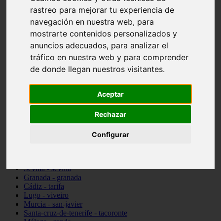
Madrid - pozuelo-de-alarcón
rastreo para mejorar tu experiencia de
Teruel - sarrión
navegación en nuestra web, para
Cádiz - algodonales
mostrarte contenidos personalizados y
Illes-balears - inca
Madrid - madrid
anuncios adecuados, para analizar el
Málaga - torremolinos
tráfico en nuestra web y para comprender
Asturias - oviedo
de donde llegan nuestros visitantes.
Cádiz - el-puerto-de-santa-maría
Asturias - aller
Toledo - illescas
Aceptar
álava - vitoria-gasteiz
Málaga - marbella
Rechazar
Zaragoza - zaragoza
Barcelona - barcelona
Valencia - valencia
Configurar
Pontevedra - lalín
Toledo - seseña
Cantabria - val-de-san-vicente
Sevilla - sevilla
Granada - granada
Cádiz - tarifa
Lugo - viveiro
Murcia - san-javier
Santa-cruz-de-tenerife - tacoronte