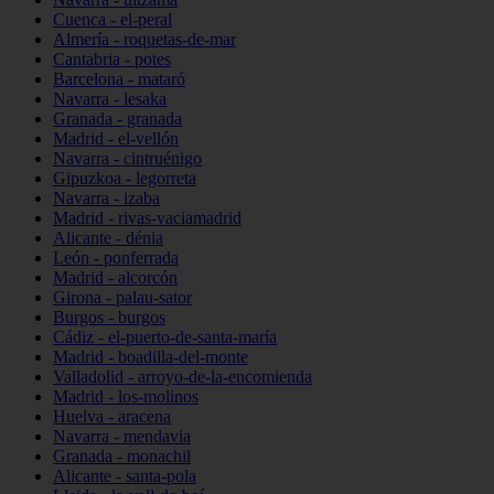
Cuenca - el-peral
Almería - roquetas-de-mar
Cantabria - potes
Barcelona - mataró
Navarra - lesaka
Granada - granada
Madrid - el-vellón
Navarra - cintruénigo
Gipuzkoa - legorreta
Navarra - izaba
Madrid - rivas-vaciamadrid
Alicante - dénia
León - ponferrada
Madrid - alcorcón
Girona - palau-sator
Burgos - burgos
Cádiz - el-puerto-de-santa-maría
Madrid - boadilla-del-monte
Valladolid - arroyo-de-la-encomienda
Madrid - los-molinos
Huelva - aracena
Navarra - mendavia
Granada - monachil
Alicante - santa-pola