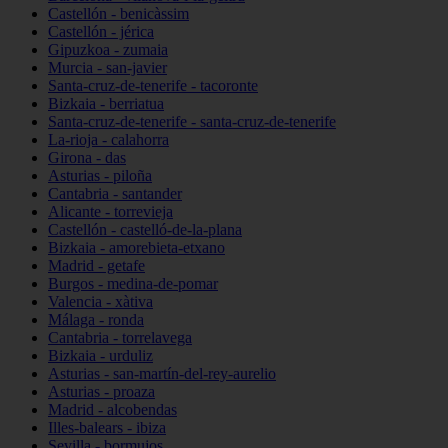
Castellón - benicàssim
Castellón - jérica
Gipuzkoa - zumaia
Murcia - san-javier
Santa-cruz-de-tenerife - tacoronte
Bizkaia - berriatua
Santa-cruz-de-tenerife - santa-cruz-de-tenerife
La-rioja - calahorra
Girona - das
Asturias - piloña
Cantabria - santander
Alicante - torrevieja
Castellón - castelló-de-la-plana
Bizkaia - amorebieta-etxano
Madrid - getafe
Burgos - medina-de-pomar
Valencia - xàtiva
Málaga - ronda
Cantabria - torrelavega
Bizkaia - urduliz
Asturias - san-martín-del-rey-aurelio
Asturias - proaza
Madrid - alcobendas
Illes-balears - ibiza
Sevilla - bormujos