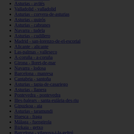
Asturias - avilés
Valladolid - valladolid
Asturias - corvera-de-asturias
Asturias - quirós
Asturias - cabranes
Navarra - tudela
Asturias - cudillero
Madrid - san-lorenzo-de-el-escorial
Alicante - alicante
Las-palmas - valleseco
A-coruña - a-coruña
Girona - lloret-de-mar
Navarra - lodosa
Barcelona - manresa
Cantabria - santoña
Asturias - tapia-de-casariego
Asturias - llanera
Pontevedra - pontevedra
Illes-balears - santa-eulària-des-riu
Gipuzkoa - aia
Asturias - taramundi
Huesca - fraga
Málaga - fuengirola
Bizkaia - getxo
Barcelona - vilanova-i-la-geltrú