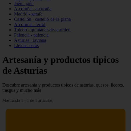
Jaén - jaén
A-coruña - a-coruña
Madrid - getafe
Castellón - castelló-de-la-plana
A-coruña - ferrol
Toledo - quintanar-de-la-orden
Palencia - palencia
Asturias - laviana
Lleida - seròs
Artesanía y productos tipicos
de Asturias
Descubre artesania y productos tipicos de asturias, quesos, licores,
trasgus y mucho más
Mostrando 1 - 1 de 1 artículos