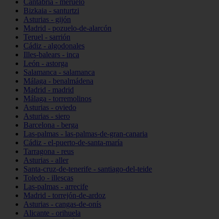
Cantabria - meruelo
Bizkaia - santurtzi
Asturias - gijón
Madrid - pozuelo-de-alarcón
Teruel - sarrión
Cádiz - algodonales
Illes-balears - inca
León - astorga
Salamanca - salamanca
Málaga - benalmádena
Madrid - madrid
Málaga - torremolinos
Asturias - oviedo
Asturias - siero
Barcelona - berga
Las-palmas - las-palmas-de-gran-canaria
Cádiz - el-puerto-de-santa-maría
Tarragona - reus
Asturias - aller
Santa-cruz-de-tenerife - santiago-del-teide
Toledo - illescas
Las-palmas - arrecife
Madrid - torrejón-de-ardoz
Asturias - cangas-de-onís
Alicante - orihuela