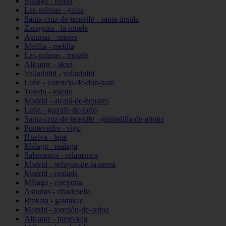
Málaga - ronda
Las-palmas - yaiza
Santa-cruz-de-tenerife - santa-úrsula
Zaragoza - la-muela
Asturias - mieres
Melilla - melilla
Las-palmas - mogán
Alicante - alcoi
Valladolid - valladolid
León - valencia-de-don-juan
Toledo - toledo
Madrid - alcalá-de-henares
León - garrafe-de-torío
Santa-cruz-de-tenerife - granadilla-de-abona
Pontevedra - vigo
Huelva - lepe
Málaga - málaga
Salamanca - salamanca
Madrid - pelayos-de-la-presa
Madrid - coslada
Málaga - estepona
Asturias - ribadesella
Bizkaia - galdakao
Madrid - torrejón-de-ardoz
Alicante - torrevieja