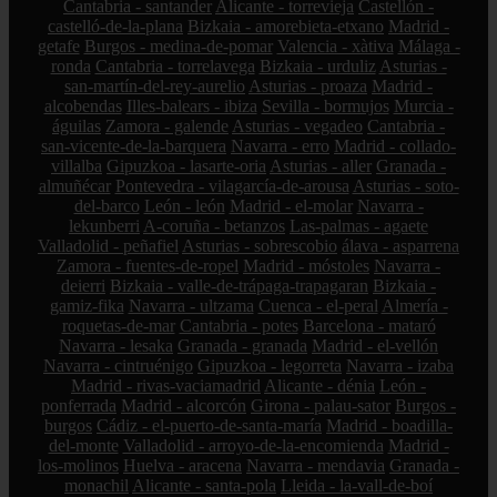
Cantabria - santander
Alicante - torrevieja
Castellón -
castelló-de-la-plana
Bizkaia - amorebieta-etxano
Madrid -
getafe
Burgos - medina-de-pomar
Valencia - xàtiva
Málaga -
ronda
Cantabria - torrelavega
Bizkaia - urduliz
Asturias -
san-martín-del-rey-aurelio
Asturias - proaza
Madrid -
alcobendas
Illes-balears - ibiza
Sevilla - bormujos
Murcia -
águilas
Zamora - galende
Asturias - vegadeo
Cantabria -
san-vicente-de-la-barquera
Navarra - erro
Madrid - collado-
villalba
Gipuzkoa - lasarte-oria
Asturias - aller
Granada -
almuñécar
Pontevedra - vilagarcía-de-arousa
Asturias - soto-
del-barco
León - león
Madrid - el-molar
Navarra -
lekunberri
A-coruña - betanzos
Las-palmas - agaete
Valladolid - peñafiel
Asturias - sobrescobio
álava - asparrena
Zamora - fuentes-de-ropel
Madrid - móstoles
Navarra -
deierri
Bizkaia - valle-de-trápaga-trapagaran
Bizkaia -
gamiz-fika
Navarra - ultzama
Cuenca - el-peral
Almería -
roquetas-de-mar
Cantabria - potes
Barcelona - mataró
Navarra - lesaka
Granada - granada
Madrid - el-vellón
Navarra - cintruénigo
Gipuzkoa - legorreta
Navarra - izaba
Madrid - rivas-vaciamadrid
Alicante - dénia
León -
ponferrada
Madrid - alcorcón
Girona - palau-sator
Burgos -
burgos
Cádiz - el-puerto-de-santa-maría
Madrid - boadilla-
del-monte
Valladolid - arroyo-de-la-encomienda
Madrid -
los-molinos
Huelva - aracena
Navarra - mendavia
Granada -
monachil
Alicante - santa-pola
Lleida - la-vall-de-boí