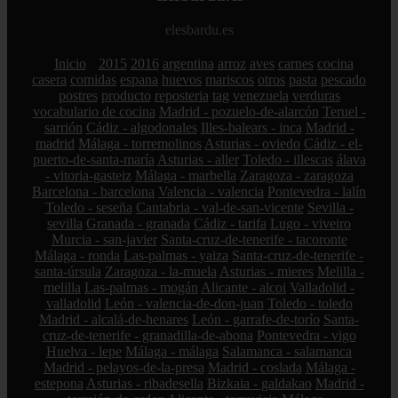
elesbardu.es
Inicio
2015
2016
argentina
arroz
aves
carnes
cocina
casera
comidas
espana
huevos
mariscos
otros
pasta
pescado
postres
producto
reposteria
tag
venezuela
verduras
vocabulario de cocina
Madrid - pozuelo-de-alarcón
Teruel -
sarrión
Cádiz - algodonales
Illes-balears - inca
Madrid -
madrid
Málaga - torremolinos
Asturias - oviedo
Cádiz - el-
puerto-de-santa-maría
Asturias - aller
Toledo - illescas
álava
- vitoria-gasteiz
Málaga - marbella
Zaragoza - zaragoza
Barcelona - barcelona
Valencia - valencia
Pontevedra - lalín
Toledo - seseña
Cantabria - val-de-san-vicente
Sevilla -
sevilla
Granada - granada
Cádiz - tarifa
Lugo - viveiro
Murcia - san-javier
Santa-cruz-de-tenerife - tacoronte
Málaga - ronda
Las-palmas - yaiza
Santa-cruz-de-tenerife -
santa-úrsula
Zaragoza - la-muela
Asturias - mieres
Melilla -
melilla
Las-palmas - mogán
Alicante - alcoi
Valladolid -
valladolid
León - valencia-de-don-juan
Toledo - toledo
Madrid - alcalá-de-henares
León - garrafe-de-torío
Santa-
cruz-de-tenerife - granadilla-de-abona
Pontevedra - vigo
Huelva - lepe
Málaga - málaga
Salamanca - salamanca
Madrid - pelayos-de-la-presa
Madrid - coslada
Málaga -
estepona
Asturias - ribadesella
Bizkaia - galdakao
Madrid -