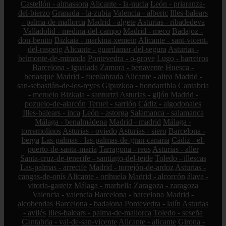
Castellón - almassora
Alicante - la-nucia
León - priaranza-
del-bierzo
Granada - la-zubia
Valencia - alberic
Illes-balears
- palma-de-mallorca
Madrid - algete
Asturias - ribadedeva
Valladolid - medina-del-campo
Madrid - meco
Badajoz -
don-benito
Bizkaia - markina-xemein
Alicante - sant-vicent-
del-raspeig
Alicante - guardamar-del-segura
Asturias -
belmonte-de-miranda
Pontevedra - o-grove
Lugo - barreiros
Barcelona - igualada
Zamora - benavente
Huesca -
benasque
Madrid - fuenlabrada
Alicante - altea
Madrid -
san-sebastián-de-los-reyes
Gipuzkoa - hondarribia
Cantabria
- meruelo
Bizkaia - santurtzi
Asturias - gijón
Madrid -
pozuelo-de-alarcón
Teruel - sarrión
Cádiz - algodonales
Illes-balears - inca
León - astorga
Salamanca - salamanca
Málaga - benalmádena
Madrid - madrid
Málaga -
torremolinos
Asturias - oviedo
Asturias - siero
Barcelona -
berga
Las-palmas - las-palmas-de-gran-canaria
Cádiz - el-
puerto-de-santa-maría
Tarragona - reus
Asturias - aller
Santa-cruz-de-tenerife - santiago-del-teide
Toledo - illescas
Las-palmas - arrecife
Madrid - torrejón-de-ardoz
Asturias -
cangas-de-onís
Alicante - orihuela
Madrid - alcorcón
álava -
vitoria-gasteiz
Málaga - marbella
Zaragoza - zaragoza
Valencia - valencia
Barcelona - barcelona
Madrid -
alcobendas
Barcelona - badalona
Pontevedra - lalín
Asturias
- avilés
Illes-balears - palma-de-mallorca
Toledo - seseña
Cantabria - val-de-san-vicente
Alicante - alicante
Girona -