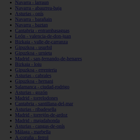
Navarra - larraun
Navarra - abaurrea-baja
Asturias - onís
Navarra - barañain
Navarra - baztan
Cantabria - entrambasaguas
León - valencia-de-don-juan
Bizkaia - valle-de-carranza
Gipuzkoa - usurbil
Gipuzkoa - urnieta
Madrid - san-fernando-de-henares
Bizkaia - loiu
Gipuzkoa - errenteria
Asturias - cabrales
Gipuzkoa - hernani
Salamanca - ciudad-rodrigo
Asturias - gozón
Madrid - torrelodones
Cantabria - santillana-del-mar
Asturias - ribadesella
Madrid - torrejón-de-ardoz
Madrid - majadahonda
Asturias - cangas-de-onís
Málaga - marbella
A-coruña - ferrol