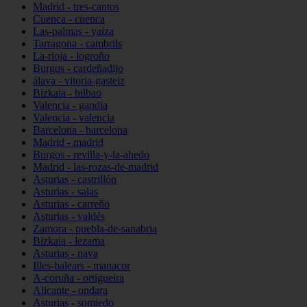
Madrid - tres-cantos
Cuenca - cuenca
Las-palmas - yaiza
Tarragona - cambrils
La-rioja - logroño
Burgos - cardeñadijo
álava - vitoria-gasteiz
Bizkaia - bilbao
Valencia - gandia
Valencia - valencia
Barcelona - barcelona
Madrid - madrid
Burgos - revilla-y-la-ahedo
Madrid - las-rozas-de-madrid
Asturias - castrillón
Asturias - salas
Asturias - carreño
Asturias - valdés
Zamora - puebla-de-sanabria
Bizkaia - lezama
Asturias - nava
Illes-balears - manacor
A-coruña - ortigueira
Alicante - ondara
Asturias - somiedo