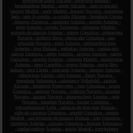
torrejón-de-ardoz
Alicante - torrevieja
Málaga -
benalmádena
Madrid - algete
Alicante - sant-vicent-del-
raspeig
Madrid - parla
Madrid - leganés
Navarra - pamplona
Jaén - jaén
A-coruña - a-coruña
Alicante - benidorm
Girona
- figueres
Zaragoza - zaragoza
Asturias - noreña
Asturias -
gijón
Asturias - oviedo
Tarragona - tarragona
Madrid -
pozuelo-de-alarcón
Asturias - mieres
Gipuzkoa - astigarraga
Navarra - erriberri
álava - ribera-alta
Gipuzkoa - san-
sebastián
Navarra - galar
Asturias - peñamellera-baja
Asturias - lena
Bizkaia - galdakao
Asturias - cangas-del-
narcea
Zaragoza - utebo
Asturias - laviana
Asturias - parres
Gipuzkoa - azpeitia
Asturias - colunga
Madrid - guadarrama
Asturias - siero
Castellón - orpesa
Asturias - navia
Illes-
balears - inca
Lleida - naut-aran
Asturias - langreo
Asturias -
villaviciosa
Girona - olot
Asturias - llanes
Navarra -
pamplona
Salamanca - salamanca
Valladolid - zaratán
Alicante - benidorm
Pontevedra - vigo
Gipuzkoa - zerain
Gipuzkoa - andoain
Navarra - valtierra
Navarra - gesalatz
Navarra - larraun
Navarra - abaurrea-baja
Asturias - onís
Navarra - barañain
Navarra - baztan
Cantabria -
entrambasaguas
León - valencia-de-don-juan
Bizkaia -
valle-de-carranza
Gipuzkoa - usurbil
Gipuzkoa - urnieta
Madrid - san-fernando-de-henares
Bizkaia - loiu
Gipuzkoa -
errenteria
Asturias - cabrales
Gipuzkoa - hernani
Salamanca
- ciudad-rodrigo
Asturias - gozón
Madrid - torrelodones