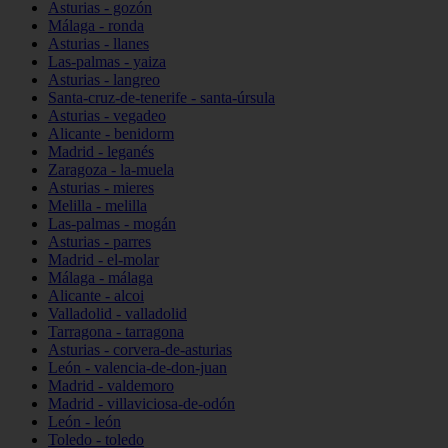
Asturias - gozón
Málaga - ronda
Asturias - llanes
Las-palmas - yaiza
Asturias - langreo
Santa-cruz-de-tenerife - santa-úrsula
Asturias - vegadeo
Alicante - benidorm
Madrid - leganés
Zaragoza - la-muela
Asturias - mieres
Melilla - melilla
Las-palmas - mogán
Asturias - parres
Madrid - el-molar
Málaga - málaga
Alicante - alcoi
Valladolid - valladolid
Tarragona - tarragona
Asturias - corvera-de-asturias
León - valencia-de-don-juan
Madrid - valdemoro
Madrid - villaviciosa-de-odón
León - león
Toledo - toledo