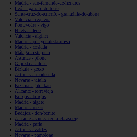
Madrid - san-fernando-de-henares
León - garrafe-de-torío
Santa-cruz-de-tenerife - granadilla-de-abona
Valencia - requena
Pontevedra - vigo
Huelva - lepe
Valencia - alginet
Madrid - pelayos-de-la-presa
Madrid - coslada
Málaga - estepona
Asturias - piloña
Gipuzkoa - deba
Bizkaia - getxo
Asturias - ribadesella
Navarra - tafalla
Bizkaia - galdakao
Alicante - torrevieja
Burgos - burgos
Madrid - algete
Madrid - meco
Badajoz - don-benito
Alicante - sant-vicent-del-raspeig
Madrid - parla
Asturias - valdés
Navarra - pamplona