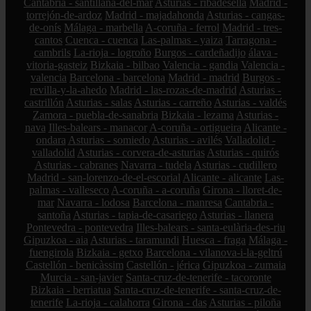
Cantabria - santillana-del-mar
Asturias - ribadesella
Madrid -
torrejón-de-ardoz
Madrid - majadahonda
Asturias - cangas-
de-onís
Málaga - marbella
A-coruña - ferrol
Madrid - tres-
cantos
Cuenca - cuenca
Las-palmas - yaiza
Tarragona -
cambrils
La-rioja - logroño
Burgos - cardeñadijo
álava -
vitoria-gasteiz
Bizkaia - bilbao
Valencia - gandia
Valencia -
valencia
Barcelona - barcelona
Madrid - madrid
Burgos -
revilla-y-la-ahedo
Madrid - las-rozas-de-madrid
Asturias -
castrillón
Asturias - salas
Asturias - carreño
Asturias - valdés
Zamora - puebla-de-sanabria
Bizkaia - lezama
Asturias -
nava
Illes-balears - manacor
A-coruña - ortigueira
Alicante -
ondara
Asturias - somiedo
Asturias - avilés
Valladolid -
valladolid
Asturias - corvera-de-asturias
Asturias - quirós
Asturias - cabranes
Navarra - tudela
Asturias - cudillero
Madrid - san-lorenzo-de-el-escorial
Alicante - alicante
Las-
palmas - valleseco
A-coruña - a-coruña
Girona - lloret-de-
mar
Navarra - lodosa
Barcelona - manresa
Cantabria -
santoña
Asturias - tapia-de-casariego
Asturias - llanera
Pontevedra - pontevedra
Illes-balears - santa-eulària-des-riu
Gipuzkoa - aia
Asturias - taramundi
Huesca - fraga
Málaga -
fuengirola
Bizkaia - getxo
Barcelona - vilanova-i-la-geltrú
Castellón - benicàssim
Castellón - jérica
Gipuzkoa - zumaia
Murcia - san-javier
Santa-cruz-de-tenerife - tacoronte
Bizkaia - berriatua
Santa-cruz-de-tenerife - santa-cruz-de-
tenerife
La-rioja - calahorra
Girona - das
Asturias - piloña