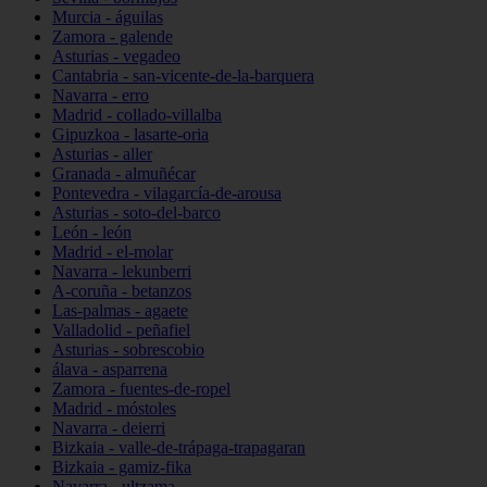
Murcia - águilas
Zamora - galende
Asturias - vegadeo
Cantabria - san-vicente-de-la-barquera
Navarra - erro
Madrid - collado-villalba
Gipuzkoa - lasarte-oria
Asturias - aller
Granada - almuñécar
Pontevedra - vilagarcía-de-arousa
Asturias - soto-del-barco
León - león
Madrid - el-molar
Navarra - lekunberri
A-coruña - betanzos
Las-palmas - agaete
Valladolid - peñafiel
Asturias - sobrescobio
álava - asparrena
Zamora - fuentes-de-ropel
Madrid - móstoles
Navarra - deierri
Bizkaia - valle-de-trápaga-trapagaran
Bizkaia - gamiz-fika
Navarra - ultzama