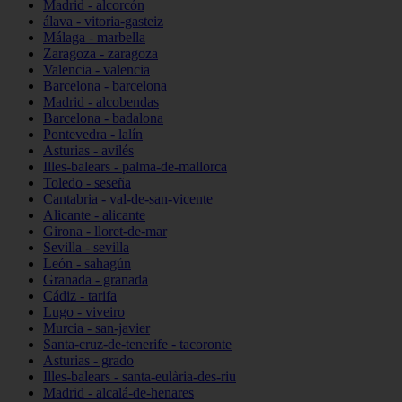
Madrid - alcorcón
álava - vitoria-gasteiz
Málaga - marbella
Zaragoza - zaragoza
Valencia - valencia
Barcelona - barcelona
Madrid - alcobendas
Barcelona - badalona
Pontevedra - lalín
Asturias - avilés
Illes-balears - palma-de-mallorca
Toledo - seseña
Cantabria - val-de-san-vicente
Alicante - alicante
Girona - lloret-de-mar
Sevilla - sevilla
León - sahagún
Granada - granada
Cádiz - tarifa
Lugo - viveiro
Murcia - san-javier
Santa-cruz-de-tenerife - tacoronte
Asturias - grado
Illes-balears - santa-eulària-des-riu
Madrid - alcalá-de-henares