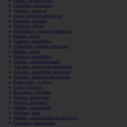
Lleida - la-vall-de-boí
Castellón - almassora
Alicante - la-nucia
León - priaranza-del-bierzo
Granada - la-zubia
Valencia - alberic
Illes-balears - palma-de-mallorca
Madrid - algete
Asturias - ribadedeva
Valladolid - medina-del-campo
Madrid - meco
Badajoz - don-benito
Bizkaia - markina-xemein
Alicante - sant-vicent-del-raspeig
Alicante - guardamar-del-segura
Asturias - belmonte-de-miranda
Pontevedra - o-grove
Lugo - barreiros
Barcelona - igualada
Zamora - benavente
Huesca - benasque
Madrid - fuenlabrada
Alicante - altea
Madrid - san-sebastián-de-los-reyes
Gipuzkoa - hondarribia