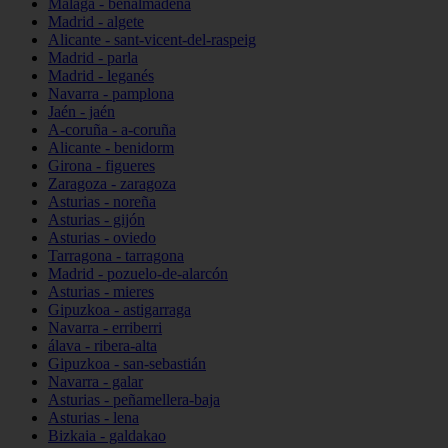
Málaga - benalmádena
Madrid - algete
Alicante - sant-vicent-del-raspeig
Madrid - parla
Madrid - leganés
Navarra - pamplona
Jaén - jaén
A-coruña - a-coruña
Alicante - benidorm
Girona - figueres
Zaragoza - zaragoza
Asturias - noreña
Asturias - gijón
Asturias - oviedo
Tarragona - tarragona
Madrid - pozuelo-de-alarcón
Asturias - mieres
Gipuzkoa - astigarraga
Navarra - erriberri
álava - ribera-alta
Gipuzkoa - san-sebastián
Navarra - galar
Asturias - peñamellera-baja
Asturias - lena
Bizkaia - galdakao