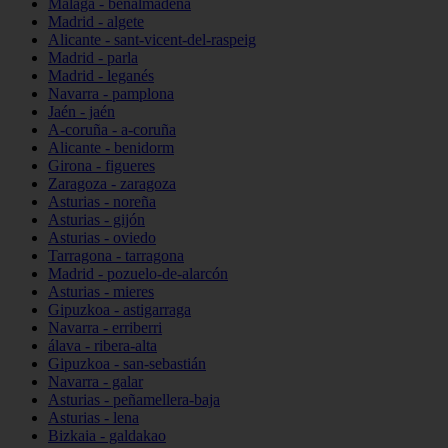
Málaga - benalmádena
Madrid - algete
Alicante - sant-vicent-del-raspeig
Madrid - parla
Madrid - leganés
Navarra - pamplona
Jaén - jaén
A-coruña - a-coruña
Alicante - benidorm
Girona - figueres
Zaragoza - zaragoza
Asturias - noreña
Asturias - gijón
Asturias - oviedo
Tarragona - tarragona
Madrid - pozuelo-de-alarcón
Asturias - mieres
Gipuzkoa - astigarraga
Navarra - erriberri
álava - ribera-alta
Gipuzkoa - san-sebastián
Navarra - galar
Asturias - peñamellera-baja
Asturias - lena
Bizkaia - galdakao