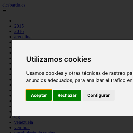
elesbardu.es
☰
2015
2016
argentina
arroz
aves
carnes
Utilizamos cookies
cocina casera
comidas
espana
Usamos cookies y otras técnicas de rastreo pa
huevos
mariscos
anuncios adecuados, para analizar el tráfico e
otros
pasta
Aceptar
Rechazar
Configurar
pescado
postres
producto
reposteria
tag
venezuela
verduras
vocabulario de cocina