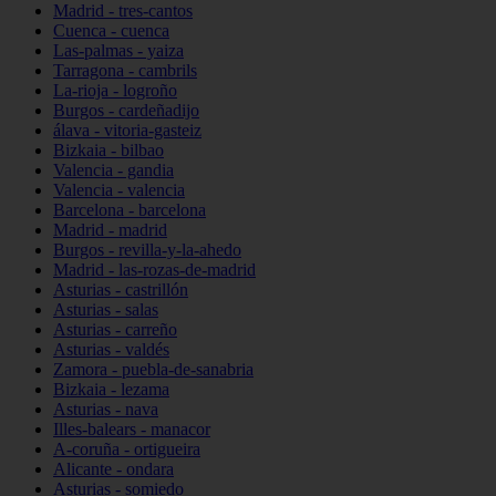
Madrid - tres-cantos
Cuenca - cuenca
Las-palmas - yaiza
Tarragona - cambrils
La-rioja - logroño
Burgos - cardeñadijo
álava - vitoria-gasteiz
Bizkaia - bilbao
Valencia - gandia
Valencia - valencia
Barcelona - barcelona
Madrid - madrid
Burgos - revilla-y-la-ahedo
Madrid - las-rozas-de-madrid
Asturias - castrillón
Asturias - salas
Asturias - carreño
Asturias - valdés
Zamora - puebla-de-sanabria
Bizkaia - lezama
Asturias - nava
Illes-balears - manacor
A-coruña - ortigueira
Alicante - ondara
Asturias - somiedo