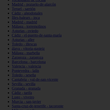
Madrid - pozuelo-de-alarcón
Teruel - sarrión
Cádiz - algodonales
Illes-balears - inca
Madrid - madrid
Málaga - torremolinos
Asturias - oviedo
Cádiz - el-puerto-de-santa-maría
Asturias - aller
Toledo - illescas
álava - vitoria-gasteiz
Málaga - marbella
Zaragoza - zaragoza
Barcelona - barcelona
Valencia - valencia
Pontevedra - lalín
Toledo - seseña
Cantabria - val-de-san-vicente
Sevilla - sevilla
Granada - granada
Cádiz - tarifa
Lugo - viveiro
Murcia - san-javier
Santa-cruz-de-tenerife - tacoronte