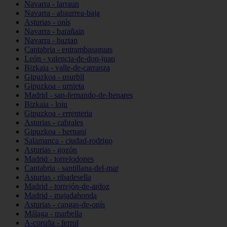
Navarra - larraun
Navarra - abaurrea-baja
Asturias - onís
Navarra - barañain
Navarra - baztan
Cantabria - entrambasaguas
León - valencia-de-don-juan
Bizkaia - valle-de-carranza
Gipuzkoa - usurbil
Gipuzkoa - urnieta
Madrid - san-fernando-de-henares
Bizkaia - loiu
Gipuzkoa - errenteria
Asturias - cabrales
Gipuzkoa - hernani
Salamanca - ciudad-rodrigo
Asturias - gozón
Madrid - torrelodones
Cantabria - santillana-del-mar
Asturias - ribadesella
Madrid - torrejón-de-ardoz
Madrid - majadahonda
Asturias - cangas-de-onís
Málaga - marbella
A-coruña - ferrol