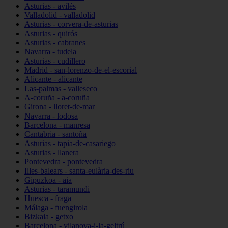
Asturias - avilés
Valladolid - valladolid
Asturias - corvera-de-asturias
Asturias - quirós
Asturias - cabranes
Navarra - tudela
Asturias - cudillero
Madrid - san-lorenzo-de-el-escorial
Alicante - alicante
Las-palmas - valleseco
A-coruña - a-coruña
Girona - lloret-de-mar
Navarra - lodosa
Barcelona - manresa
Cantabria - santoña
Asturias - tapia-de-casariego
Asturias - llanera
Pontevedra - pontevedra
Illes-balears - santa-eulària-des-riu
Gipuzkoa - aia
Asturias - taramundi
Huesca - fraga
Málaga - fuengirola
Bizkaia - getxo
Barcelona - vilanova-i-la-geltrú