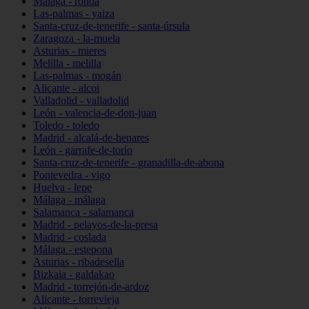
Málaga - ronda
Las-palmas - yaiza
Santa-cruz-de-tenerife - santa-úrsula
Zaragoza - la-muela
Asturias - mieres
Melilla - melilla
Las-palmas - mogán
Alicante - alcoi
Valladolid - valladolid
León - valencia-de-don-juan
Toledo - toledo
Madrid - alcalá-de-henares
León - garrafe-de-torío
Santa-cruz-de-tenerife - granadilla-de-abona
Pontevedra - vigo
Huelva - lepe
Málaga - málaga
Salamanca - salamanca
Madrid - pelayos-de-la-presa
Madrid - coslada
Málaga - estepona
Asturias - ribadesella
Bizkaia - galdakao
Madrid - torrejón-de-ardoz
Alicante - torrevieja