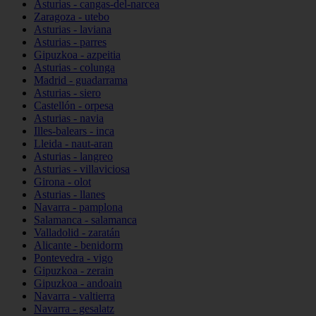
Asturias - cangas-del-narcea
Zaragoza - utebo
Asturias - laviana
Asturias - parres
Gipuzkoa - azpeitia
Asturias - colunga
Madrid - guadarrama
Asturias - siero
Castellón - orpesa
Asturias - navia
Illes-balears - inca
Lleida - naut-aran
Asturias - langreo
Asturias - villaviciosa
Girona - olot
Asturias - llanes
Navarra - pamplona
Salamanca - salamanca
Valladolid - zaratán
Alicante - benidorm
Pontevedra - vigo
Gipuzkoa - zerain
Gipuzkoa - andoain
Navarra - valtierra
Navarra - gesalatz