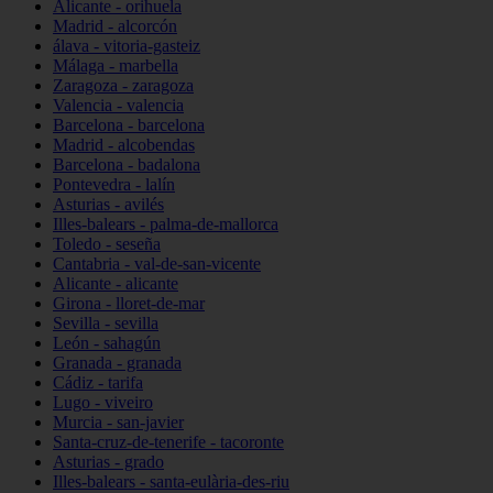
Alicante - orihuela
Madrid - alcorcón
álava - vitoria-gasteiz
Málaga - marbella
Zaragoza - zaragoza
Valencia - valencia
Barcelona - barcelona
Madrid - alcobendas
Barcelona - badalona
Pontevedra - lalín
Asturias - avilés
Illes-balears - palma-de-mallorca
Toledo - seseña
Cantabria - val-de-san-vicente
Alicante - alicante
Girona - lloret-de-mar
Sevilla - sevilla
León - sahagún
Granada - granada
Cádiz - tarifa
Lugo - viveiro
Murcia - san-javier
Santa-cruz-de-tenerife - tacoronte
Asturias - grado
Illes-balears - santa-eulària-des-riu