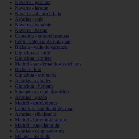
Navarra - gesalatz
Navarra - larraun
Navarra - abaurrea-baja
Asturias - onís
Navarra - barañain
Navarra - baztan
Cantabria - entrambasaguas
León - valencia-de-don-juan
Bizkaia - valle-de-carranza
Gipuzkoa - usurbil
Gipuzkoa - urnieta
Madrid - san-fernando-de-henares
Bizkaia - loiu
Gipuzkoa - errenteria
Asturias - cabrales
Gipuzkoa - hernani
Salamanca - ciudad-rodrigo
Asturias - gozón
Madrid - torrelodones
Cantabria - santillana-del-mar
Asturias - ribadesella
Madrid - torrejón-de-ardoz
Madrid - majadahonda
Asturias - cangas-de-onís
Málaga - marbella