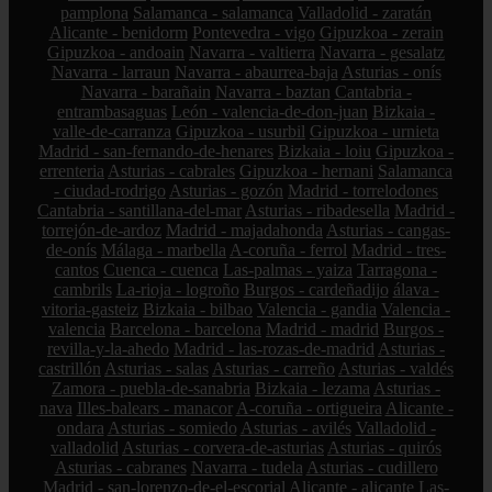
pamplona
Salamanca - salamanca
Valladolid - zaratán
Alicante - benidorm
Pontevedra - vigo
Gipuzkoa - zerain
Gipuzkoa - andoain
Navarra - valtierra
Navarra - gesalatz
Navarra - larraun
Navarra - abaurrea-baja
Asturias - onís
Navarra - barañain
Navarra - baztan
Cantabria -
entrambasaguas
León - valencia-de-don-juan
Bizkaia -
valle-de-carranza
Gipuzkoa - usurbil
Gipuzkoa - urnieta
Madrid - san-fernando-de-henares
Bizkaia - loiu
Gipuzkoa -
errenteria
Asturias - cabrales
Gipuzkoa - hernani
Salamanca
- ciudad-rodrigo
Asturias - gozón
Madrid - torrelodones
Cantabria - santillana-del-mar
Asturias - ribadesella
Madrid -
torrejón-de-ardoz
Madrid - majadahonda
Asturias - cangas-
de-onís
Málaga - marbella
A-coruña - ferrol
Madrid - tres-
cantos
Cuenca - cuenca
Las-palmas - yaiza
Tarragona -
cambrils
La-rioja - logroño
Burgos - cardeñadijo
álava -
vitoria-gasteiz
Bizkaia - bilbao
Valencia - gandia
Valencia -
valencia
Barcelona - barcelona
Madrid - madrid
Burgos -
revilla-y-la-ahedo
Madrid - las-rozas-de-madrid
Asturias -
castrillón
Asturias - salas
Asturias - carreño
Asturias - valdés
Zamora - puebla-de-sanabria
Bizkaia - lezama
Asturias -
nava
Illes-balears - manacor
A-coruña - ortigueira
Alicante -
ondara
Asturias - somiedo
Asturias - avilés
Valladolid -
valladolid
Asturias - corvera-de-asturias
Asturias - quirós
Asturias - cabranes
Navarra - tudela
Asturias - cudillero
Madrid - san-lorenzo-de-el-escorial
Alicante - alicante
Las-