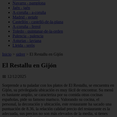
Navarra - pamplona
Jaén - jaén
A-coruña - a-coruña
Madrid - getafe
Castellón - castelló-de-la-plana
A-coruña - ferrol
Toledo - quintanar-de-la-orden
Palencia - palencia
Asturias - laviana
Lleida - seròs
Inicio
>
sidrer
>
El Restallu en Gijón
El Restallu en Gijón
📅 12/12/2025
Sorprende a tu paladar con los platos de El Restallu, se encuentra en
Gijón, su privilegiada ubicación es muy fácil de encontrar. Su menú
es bastante amplio, se caracteriza por su comida otras cocinas
españolas, pide su famoso marisco. Valorando su cocina, el
personal, la decoración y ubicación, este restaurante ha sacado una
puntuación de 8.36, la relación calidad precio del restaurante es la
adecuada, sus precios no son más elevados de la media, si tienes