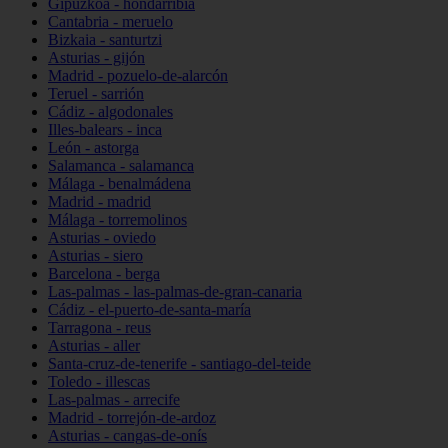
Gipuzkoa - hondarribia
Cantabria - meruelo
Bizkaia - santurtzi
Asturias - gijón
Madrid - pozuelo-de-alarcón
Teruel - sarrión
Cádiz - algodonales
Illes-balears - inca
León - astorga
Salamanca - salamanca
Málaga - benalmádena
Madrid - madrid
Málaga - torremolinos
Asturias - oviedo
Asturias - siero
Barcelona - berga
Las-palmas - las-palmas-de-gran-canaria
Cádiz - el-puerto-de-santa-maría
Tarragona - reus
Asturias - aller
Santa-cruz-de-tenerife - santiago-del-teide
Toledo - illescas
Las-palmas - arrecife
Madrid - torrejón-de-ardoz
Asturias - cangas-de-onís