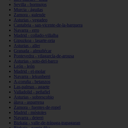
Sevilla - bormujos
Murcia - águilas
Zamora - galende
Asturias - vegadeo
Cantabria - san-vicente-de-la-barquera
Navarra - erro
Madrid - collado-villalba
Gipuzkoa - lasarte-oria
Asturias - aller
Granada - almuñécar
Pontevedra - vilagarcía-de-arousa
Asturias - soto-del-barco
León - león
Madrid - el-molar
Navarra - lekunberri
A-coruña - betanzos
Las-palmas - agaete
Valladolid - peñafiel
Asturias - sobrescobio
álava - asparrena
Zamora - fuentes-de-ropel
Madrid - móstoles
Navarra - deierri
Bizkaia - valle-de-trápaga-trapagaran
Bizkaia - gamiz-fika