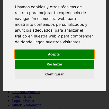
vocabulario de cocina
Usamos cookies y otras técnicas de
Madrid - pozuelo-de-alarcón
rastreo para mejorar tu experiencia de
Teruel - sarrión
Cádiz - algodonales
navegación en nuestra web, para
Illes-balears - inca
mostrarte contenidos personalizados y
Madrid - madrid
anuncios adecuados, para analizar el
Málaga - torremolinos
Asturias - oviedo
tráfico en nuestra web y para comprender
Cádiz - el-puerto-de-santa-maría
de donde llegan nuestros visitantes.
Asturias - aller
Toledo - illescas
álava - vitoria-gasteiz
Aceptar
Málaga - marbella
Zaragoza - zaragoza
Rechazar
Barcelona - barcelona
Valencia - valencia
Configurar
Pontevedra - lalín
Toledo - seseña
Cantabria - val-de-san-vicente
Sevilla - sevilla
Granada - granada
Cádiz - tarifa
Lugo - viveiro
Murcia - san-javier