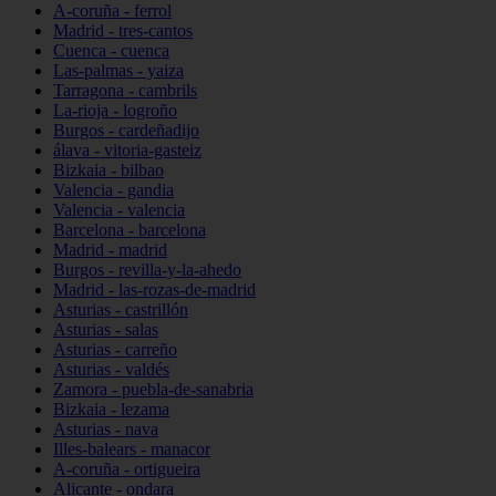
A-coruña - ferrol
Madrid - tres-cantos
Cuenca - cuenca
Las-palmas - yaiza
Tarragona - cambrils
La-rioja - logroño
Burgos - cardeñadijo
álava - vitoria-gasteiz
Bizkaia - bilbao
Valencia - gandia
Valencia - valencia
Barcelona - barcelona
Madrid - madrid
Burgos - revilla-y-la-ahedo
Madrid - las-rozas-de-madrid
Asturias - castrillón
Asturias - salas
Asturias - carreño
Asturias - valdés
Zamora - puebla-de-sanabria
Bizkaia - lezama
Asturias - nava
Illes-balears - manacor
A-coruña - ortigueira
Alicante - ondara