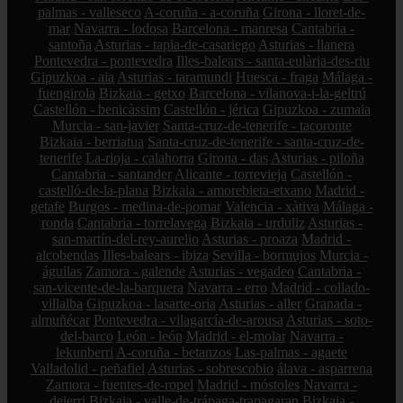
palmas - valleseco
A-coruña - a-coruña
Girona - lloret-de-
mar
Navarra - lodosa
Barcelona - manresa
Cantabria -
santoña
Asturias - tapia-de-casariego
Asturias - llanera
Pontevedra - pontevedra
Illes-balears - santa-eulària-des-riu
Gipuzkoa - aia
Asturias - taramundi
Huesca - fraga
Málaga -
fuengirola
Bizkaia - getxo
Barcelona - vilanova-i-la-geltrú
Castellón - benicàssim
Castellón - jérica
Gipuzkoa - zumaia
Murcia - san-javier
Santa-cruz-de-tenerife - tacoronte
Bizkaia - berriatua
Santa-cruz-de-tenerife - santa-cruz-de-
tenerife
La-rioja - calahorra
Girona - das
Asturias - piloña
Cantabria - santander
Alicante - torrevieja
Castellón -
castelló-de-la-plana
Bizkaia - amorebieta-etxano
Madrid -
getafe
Burgos - medina-de-pomar
Valencia - xàtiva
Málaga -
ronda
Cantabria - torrelavega
Bizkaia - urduliz
Asturias -
san-martín-del-rey-aurelio
Asturias - proaza
Madrid -
alcobendas
Illes-balears - ibiza
Sevilla - bormujos
Murcia -
águilas
Zamora - galende
Asturias - vegadeo
Cantabria -
san-vicente-de-la-barquera
Navarra - erro
Madrid - collado-
villalba
Gipuzkoa - lasarte-oria
Asturias - aller
Granada -
almuñécar
Pontevedra - vilagarcía-de-arousa
Asturias - soto-
del-barco
León - león
Madrid - el-molar
Navarra -
lekunberri
A-coruña - betanzos
Las-palmas - agaete
Valladolid - peñafiel
Asturias - sobrescobio
álava - asparrena
Zamora - fuentes-de-ropel
Madrid - móstoles
Navarra -
deierri
Bizkaia - valle-de-trápaga-trapagaran
Bizkaia -