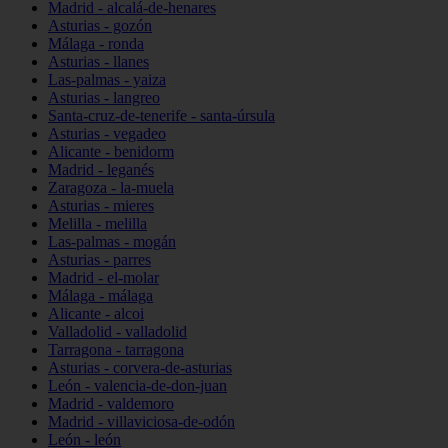
Madrid - alcalá-de-henares
Asturias - gozón
Málaga - ronda
Asturias - llanes
Las-palmas - yaiza
Asturias - langreo
Santa-cruz-de-tenerife - santa-úrsula
Asturias - vegadeo
Alicante - benidorm
Madrid - leganés
Zaragoza - la-muela
Asturias - mieres
Melilla - melilla
Las-palmas - mogán
Asturias - parres
Madrid - el-molar
Málaga - málaga
Alicante - alcoi
Valladolid - valladolid
Tarragona - tarragona
Asturias - corvera-de-asturias
León - valencia-de-don-juan
Madrid - valdemoro
Madrid - villaviciosa-de-odón
León - león