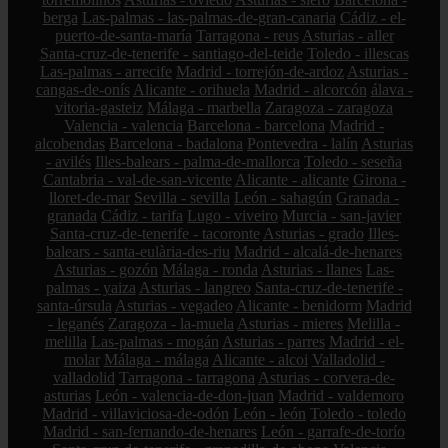
berga
Las-palmas - las-palmas-de-gran-canaria
Cádiz - el-
puerto-de-santa-maría
Tarragona - reus
Asturias - aller
Santa-cruz-de-tenerife - santiago-del-teide
Toledo - illescas
Las-palmas - arrecife
Madrid - torrejón-de-ardoz
Asturias -
cangas-de-onís
Alicante - orihuela
Madrid - alcorcón
álava -
vitoria-gasteiz
Málaga - marbella
Zaragoza - zaragoza
Valencia - valencia
Barcelona - barcelona
Madrid -
alcobendas
Barcelona - badalona
Pontevedra - lalín
Asturias
- avilés
Illes-balears - palma-de-mallorca
Toledo - seseña
Cantabria - val-de-san-vicente
Alicante - alicante
Girona -
lloret-de-mar
Sevilla - sevilla
León - sahagún
Granada -
granada
Cádiz - tarifa
Lugo - viveiro
Murcia - san-javier
Santa-cruz-de-tenerife - tacoronte
Asturias - grado
Illes-
balears - santa-eulària-des-riu
Madrid - alcalá-de-henares
Asturias - gozón
Málaga - ronda
Asturias - llanes
Las-
palmas - yaiza
Asturias - langreo
Santa-cruz-de-tenerife -
santa-úrsula
Asturias - vegadeo
Alicante - benidorm
Madrid
- leganés
Zaragoza - la-muela
Asturias - mieres
Melilla -
melilla
Las-palmas - mogán
Asturias - parres
Madrid - el-
molar
Málaga - málaga
Alicante - alcoi
Valladolid -
valladolid
Tarragona - tarragona
Asturias - corvera-de-
asturias
León - valencia-de-don-juan
Madrid - valdemoro
Madrid - villaviciosa-de-odón
León - león
Toledo - toledo
Madrid - san-fernando-de-henares
León - garrafe-de-torío