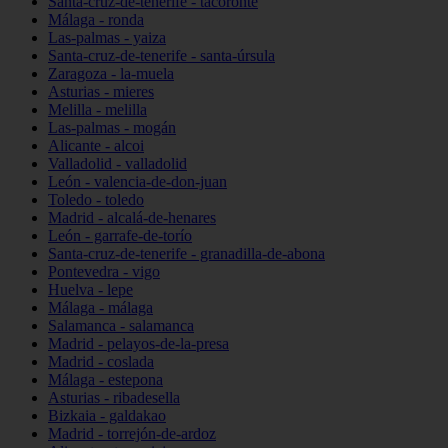
Santa-cruz-de-tenerife - tacoronte
Málaga - ronda
Las-palmas - yaiza
Santa-cruz-de-tenerife - santa-úrsula
Zaragoza - la-muela
Asturias - mieres
Melilla - melilla
Las-palmas - mogán
Alicante - alcoi
Valladolid - valladolid
León - valencia-de-don-juan
Toledo - toledo
Madrid - alcalá-de-henares
León - garrafe-de-torío
Santa-cruz-de-tenerife - granadilla-de-abona
Pontevedra - vigo
Huelva - lepe
Málaga - málaga
Salamanca - salamanca
Madrid - pelayos-de-la-presa
Madrid - coslada
Málaga - estepona
Asturias - ribadesella
Bizkaia - galdakao
Madrid - torrejón-de-ardoz