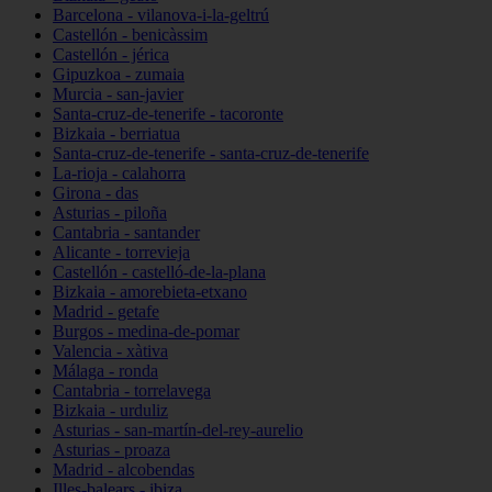
Barcelona - vilanova-i-la-geltrú
Castellón - benicàssim
Castellón - jérica
Gipuzkoa - zumaia
Murcia - san-javier
Santa-cruz-de-tenerife - tacoronte
Bizkaia - berriatua
Santa-cruz-de-tenerife - santa-cruz-de-tenerife
La-rioja - calahorra
Girona - das
Asturias - piloña
Cantabria - santander
Alicante - torrevieja
Castellón - castelló-de-la-plana
Bizkaia - amorebieta-etxano
Madrid - getafe
Burgos - medina-de-pomar
Valencia - xàtiva
Málaga - ronda
Cantabria - torrelavega
Bizkaia - urduliz
Asturias - san-martín-del-rey-aurelio
Asturias - proaza
Madrid - alcobendas
Illes-balears - ibiza