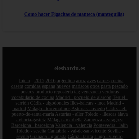
Como hacer Figacitas de manteca (mantequilla)
elesbardu.es
Inicio
2015
2016
argentina
arroz
aves
carnes
cocina
casera
comidas
espana
huevos
mariscos
otros
pasta
pescado
postres
producto
reposteria
tag
venezuela
verduras
vocabulario de cocina
Madrid - pozuelo-de-alarcón
Teruel -
sarrión
Cádiz - algodonales
Illes-balears - inca
Madrid -
madrid
Málaga - torremolinos
Asturias - oviedo
Cádiz - el-
puerto-de-santa-maría
Asturias - aller
Toledo - illescas
álava
- vitoria-gasteiz
Málaga - marbella
Zaragoza - zaragoza
Barcelona - barcelona
Valencia - valencia
Pontevedra - lalín
Toledo - seseña
Cantabria - val-de-san-vicente
Sevilla -
sevilla
Granada - granada
Cádiz - tarifa
Lugo - viveiro