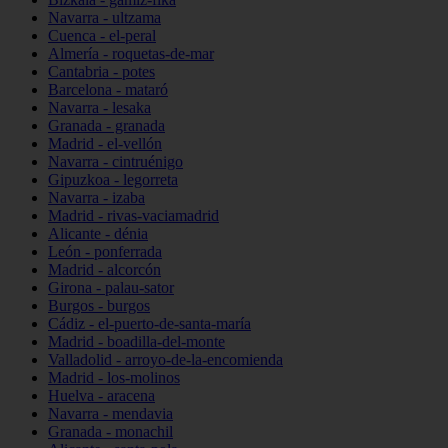
Navarra - ultzama
Cuenca - el-peral
Almería - roquetas-de-mar
Cantabria - potes
Barcelona - mataró
Navarra - lesaka
Granada - granada
Madrid - el-vellón
Navarra - cintruénigo
Gipuzkoa - legorreta
Navarra - izaba
Madrid - rivas-vaciamadrid
Alicante - dénia
León - ponferrada
Madrid - alcorcón
Girona - palau-sator
Burgos - burgos
Cádiz - el-puerto-de-santa-maría
Madrid - boadilla-del-monte
Valladolid - arroyo-de-la-encomienda
Madrid - los-molinos
Huelva - aracena
Navarra - mendavia
Granada - monachil