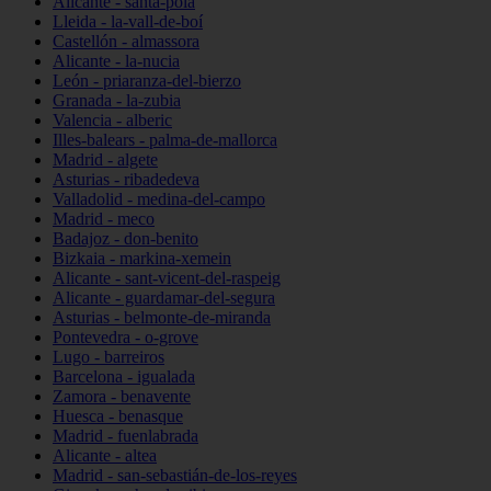
Alicante - santa-pola
Lleida - la-vall-de-boí
Castellón - almassora
Alicante - la-nucia
León - priaranza-del-bierzo
Granada - la-zubia
Valencia - alberic
Illes-balears - palma-de-mallorca
Madrid - algete
Asturias - ribadedeva
Valladolid - medina-del-campo
Madrid - meco
Badajoz - don-benito
Bizkaia - markina-xemein
Alicante - sant-vicent-del-raspeig
Alicante - guardamar-del-segura
Asturias - belmonte-de-miranda
Pontevedra - o-grove
Lugo - barreiros
Barcelona - igualada
Zamora - benavente
Huesca - benasque
Madrid - fuenlabrada
Alicante - altea
Madrid - san-sebastián-de-los-reyes