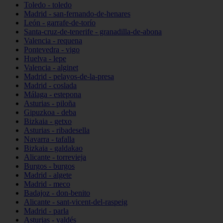
Toledo - toledo
Madrid - san-fernando-de-henares
León - garrafe-de-torío
Santa-cruz-de-tenerife - granadilla-de-abona
Valencia - requena
Pontevedra - vigo
Huelva - lepe
Valencia - alginet
Madrid - pelayos-de-la-presa
Madrid - coslada
Málaga - estepona
Asturias - piloña
Gipuzkoa - deba
Bizkaia - getxo
Asturias - ribadesella
Navarra - tafalla
Bizkaia - galdakao
Alicante - torrevieja
Burgos - burgos
Madrid - algete
Madrid - meco
Badajoz - don-benito
Alicante - sant-vicent-del-raspeig
Madrid - parla
Asturias - valdés