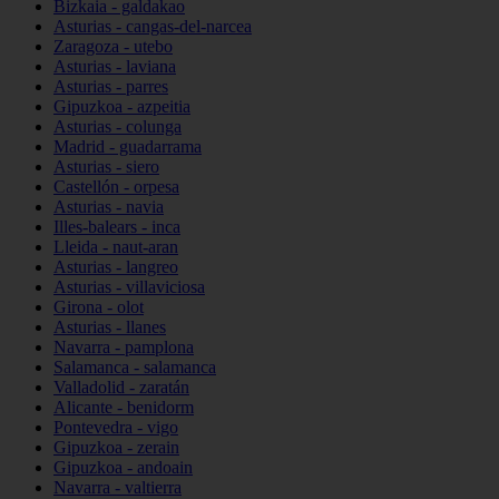
Bizkaia - galdakao
Asturias - cangas-del-narcea
Zaragoza - utebo
Asturias - laviana
Asturias - parres
Gipuzkoa - azpeitia
Asturias - colunga
Madrid - guadarrama
Asturias - siero
Castellón - orpesa
Asturias - navia
Illes-balears - inca
Lleida - naut-aran
Asturias - langreo
Asturias - villaviciosa
Girona - olot
Asturias - llanes
Navarra - pamplona
Salamanca - salamanca
Valladolid - zaratán
Alicante - benidorm
Pontevedra - vigo
Gipuzkoa - zerain
Gipuzkoa - andoain
Navarra - valtierra