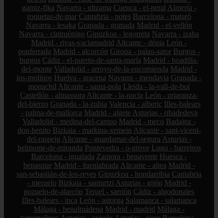
gamiz-fika
Navarra - ultzama
Cuenca - el-peral
Almería -
roquetas-de-mar
Cantabria - potes
Barcelona - mataró
Navarra - lesaka
Granada - granada
Madrid - el-vellón
Navarra - cintruénigo
Gipuzkoa - legorreta
Navarra - izaba
Madrid - rivas-vaciamadrid
Alicante - dénia
León -
ponferrada
Madrid - alcorcón
Girona - palau-sator
Burgos -
burgos
Cádiz - el-puerto-de-santa-maría
Madrid - boadilla-
del-monte
Valladolid - arroyo-de-la-encomienda
Madrid -
los-molinos
Huelva - aracena
Navarra - mendavia
Granada -
monachil
Alicante - santa-pola
Lleida - la-vall-de-boí
Castellón - almassora
Alicante - la-nucia
León - priaranza-
del-bierzo
Granada - la-zubia
Valencia - alberic
Illes-balears
- palma-de-mallorca
Madrid - algete
Asturias - ribadedeva
Valladolid - medina-del-campo
Madrid - meco
Badajoz -
don-benito
Bizkaia - markina-xemein
Alicante - sant-vicent-
del-raspeig
Alicante - guardamar-del-segura
Asturias -
belmonte-de-miranda
Pontevedra - o-grove
Lugo - barreiros
Barcelona - igualada
Zamora - benavente
Huesca -
benasque
Madrid - fuenlabrada
Alicante - altea
Madrid -
san-sebastián-de-los-reyes
Gipuzkoa - hondarribia
Cantabria
- meruelo
Bizkaia - santurtzi
Asturias - gijón
Madrid -
pozuelo-de-alarcón
Teruel - sarrión
Cádiz - algodonales
Illes-balears - inca
León - astorga
Salamanca - salamanca
Málaga - benalmádena
Madrid - madrid
Málaga -
torremolinos
Asturias - oviedo
Asturias - siero
Barcelona -