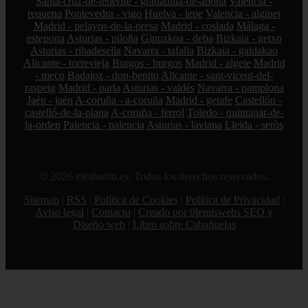
Santa-cruz-de-tenerife - granadilla-de-abona
Valencia -
requena
Pontevedra - vigo
Huelva - lepe
Valencia - alginet
Madrid - pelayos-de-la-presa
Madrid - coslada
Málaga -
estepona
Asturias - piloña
Gipuzkoa - deba
Bizkaia - getxo
Asturias - ribadesella
Navarra - tafalla
Bizkaia - galdakao
Alicante - torrevieja
Burgos - burgos
Madrid - algete
Madrid
- meco
Badajoz - don-benito
Alicante - sant-vicent-del-
raspeig
Madrid - parla
Asturias - valdés
Navarra - pamplona
Jaén - jaén
A-coruña - a-coruña
Madrid - getafe
Castellón -
castelló-de-la-plana
A-coruña - ferrol
Toledo - quintanar-de-
la-orden
Palencia - palencia
Asturias - laviana
Lleida - seròs
© 2026 elesbardu.es. Todos los derechos reservados.
Sitemap
|
RSS
|
Política de Cookies
|
Política de Privacidad
|
Aviso legal
|
Contacto
|
Creado por 0lemiswebs SEO y
Diseño web
|
Libro sobre Cabañuelas