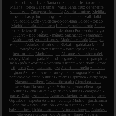
Murcia - san-javier
Santa-cruz-de-tenerife - tacoronte
Málaga - ronda
Las-palmas - yaiza
Santa-cruz-de-tenerife -
santa-úrsula
Zaragoza - la-muela
Asturias - mieres
Melilla -
melilla
Las-palmas - mogán
Alicante - alcoi
Valladolid -
valladolid
León - valencia-de-don-juan
Toledo - toledo
Madrid - alcalá-de-henares
León - garrafe-de-torío
Santa-
cruz-de-tenerife - granadilla-de-abona
Pontevedra - vigo
Huelva - lepe
Málaga - málaga
Salamanca - salamanca
Madrid - pelayos-de-la-presa
Madrid - coslada
Málaga -
estepona
Asturias - ribadesella
Bizkaia - galdakao
Madrid -
torrejón-de-ardoz
Alicante - torrevieja
Málaga -
benalmádena
Madrid - algete
Alicante - sant-vicent-del-
raspeig
Madrid - parla
Madrid - leganés
Navarra - pamplona
Jaén - jaén
A-coruña - a-coruña
Alicante - benidorm
Girona
- figueres
Zaragoza - zaragoza
Asturias - noreña
Asturias -
gijón
Asturias - oviedo
Tarragona - tarragona
Madrid -
pozuelo-de-alarcón
Asturias - mieres
Gipuzkoa - astigarraga
Navarra - erriberri
álava - ribera-alta
Gipuzkoa - san-
sebastián
Navarra - galar
Asturias - peñamellera-baja
Asturias - lena
Bizkaia - galdakao
Asturias - cangas-del-
narcea
Zaragoza - utebo
Asturias - laviana
Asturias - parres
Gipuzkoa - azpeitia
Asturias - colunga
Madrid - guadarrama
Asturias - siero
Castellón - orpesa
Asturias - navia
Illes-
balears - inca
Lleida - naut-aran
Asturias - langreo
Asturias -
villaviciosa
Girona - olot
Asturias - llanes
Navarra -