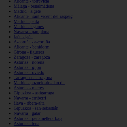
Alicante - torrevieja
Málaga - benalmádena
Madrid - algete
Alicante - sant-vicent-del-raspeig
Madrid - parla
Madrid - leganés
Navarra - pamplona
Jaén - jaén
A-coruña - a-coruña
Alicante - benidorm
Girona - figueres
Zaragoza - zaragoza
Asturias - noreña
Asturias - gijón
Asturias - oviedo
Tarragona - tarragona
Madrid - pozuelo-de-alarcón
Asturias - mieres
Gipuzkoa - astigarraga
Navarra - erriberri
álava - ribera-alta
Gipuzkoa - san-sebastián
Navarra - galar
Asturias - peñamellera-baja
Asturias - lena