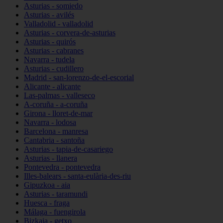
Asturias - somiedo
Asturias - avilés
Valladolid - valladolid
Asturias - corvera-de-asturias
Asturias - quirós
Asturias - cabranes
Navarra - tudela
Asturias - cudillero
Madrid - san-lorenzo-de-el-escorial
Alicante - alicante
Las-palmas - valleseco
A-coruña - a-coruña
Girona - lloret-de-mar
Navarra - lodosa
Barcelona - manresa
Cantabria - santoña
Asturias - tapia-de-casariego
Asturias - llanera
Pontevedra - pontevedra
Illes-balears - santa-eulària-des-riu
Gipuzkoa - aia
Asturias - taramundi
Huesca - fraga
Málaga - fuengirola
Bizkaia - getxo