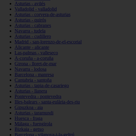
Asturias - avilés
Valladolid - valladolid
Asturias - corvera-de-asturias
Asturias - quirós
Asturias - cabranes
Navarra - tudela
Asturias - cudillero
Madrid - san-lorenzo-de-el-escorial
Alicante - alicante
Las-palmas - valleseco
A-coruña - a-coruña
Girona - lloret-de-mar
Navarra - lodosa
Barcelona - manresa
Cantabria - santoña
Asturias - tapia-de-casariego
Asturias - llanera
Pontevedra - pontevedra
Illes-balears - santa-eulària-des-riu
Gipuzkoa - aia
Asturias - taramundi
Huesca - fraga
Málaga - fuengirola
Bizkaia - getxo
Barcelona - vilanova-i-la-geltrú