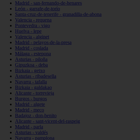
Madrid - san-fernando-de-henares
León - garrafe-de-torío
Santa-cruz-de-tenerife - granadilla-de-abona
Valencia - requena
Pontevedra - vigo
Huelva - lepe
Valencia - alginet
Madrid - pelayos-de-la-presa
Madrid - coslada
Málaga - estepona
Asturias - piloña
Gipuzkoa - deba
Bizkaia - getxo
Asturias - ribadesella
Navarra - tafalla
Bizkaia - galdakao
Alicante - torrevieja
Burgos - burgos
Madrid - algete
Madrid - meco
Badajoz - don-benito
Alicante - sant-vicent-del-raspeig
Madrid - parla
Asturias - valdés
Navarra - pamplona