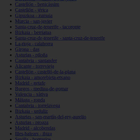
Castellón - benicàssim
Castellón - jérica
Gipuzkoa - zumaia
Murcia - san-javier
Santa-cruz-de-tenerife - tacoronte
Bizkaia - berriatua
Santa-cruz-de-tenerife - santa-cruz-de-tenerife
La-rioja - calahorra
Girona - das
Asturias - piloña
Cantabria - santander
Alicante - torrevieja
Castellón - castelló-de-la-plana
Bizkaia - amorebieta-etxano
Madrid - getafe
Burgos - medina-de-pomar
Valencia - xàtiva
Málaga - ronda
Cantabria - torrelavega
Bizkaia - urduliz
Asturias - san-martín-del-rey-aurelio
Asturias - proaza
Madrid - alcobendas
Illes-balears - ibiza
Sevilla - bormujos