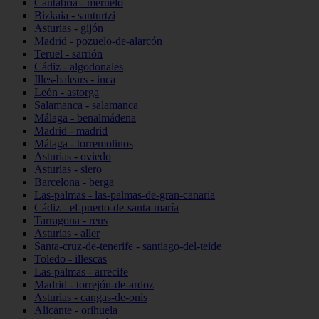
Cantabria - meruelo
Bizkaia - santurtzi
Asturias - gijón
Madrid - pozuelo-de-alarcón
Teruel - sarrión
Cádiz - algodonales
Illes-balears - inca
León - astorga
Salamanca - salamanca
Málaga - benalmádena
Madrid - madrid
Málaga - torremolinos
Asturias - oviedo
Asturias - siero
Barcelona - berga
Las-palmas - las-palmas-de-gran-canaria
Cádiz - el-puerto-de-santa-maría
Tarragona - reus
Asturias - aller
Santa-cruz-de-tenerife - santiago-del-teide
Toledo - illescas
Las-palmas - arrecife
Madrid - torrejón-de-ardoz
Asturias - cangas-de-onís
Alicante - orihuela