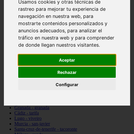
Usamos cookies y otras técnicas de
Madrid - pozuelo-de-alarcón
rastreo para mejorar tu experiencia de
Teruel - sarrión
navegación en nuestra web, para
Cádiz - algodonales
Illes-balears - inca
mostrarte contenidos personalizados y
Madrid - madrid
anuncios adecuados, para analizar el
Málaga - torremolinos
tráfico en nuestra web y para comprender
Asturias - oviedo
Cádiz - el-puerto-de-santa-maría
de donde llegan nuestros visitantes.
Asturias - aller
Toledo - illescas
álava - vitoria-gasteiz
Aceptar
Málaga - marbella
Zaragoza - zaragoza
Rechazar
Barcelona - barcelona
Valencia - valencia
Configurar
Pontevedra - lalín
Toledo - seseña
Cantabria - val-de-san-vicente
Sevilla - sevilla
Granada - granada
Cádiz - tarifa
Lugo - viveiro
Murcia - san-javier
Santa-cruz-de-tenerife - tacoronte