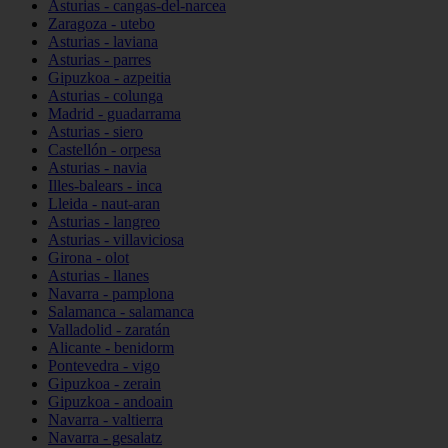
Asturias - cangas-del-narcea
Zaragoza - utebo
Asturias - laviana
Asturias - parres
Gipuzkoa - azpeitia
Asturias - colunga
Madrid - guadarrama
Asturias - siero
Castellón - orpesa
Asturias - navia
Illes-balears - inca
Lleida - naut-aran
Asturias - langreo
Asturias - villaviciosa
Girona - olot
Asturias - llanes
Navarra - pamplona
Salamanca - salamanca
Valladolid - zaratán
Alicante - benidorm
Pontevedra - vigo
Gipuzkoa - zerain
Gipuzkoa - andoain
Navarra - valtierra
Navarra - gesalatz