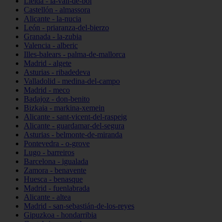
Lleida - la-vall-de-boí
Castellón - almassora
Alicante - la-nucia
León - priaranza-del-bierzo
Granada - la-zubia
Valencia - alberic
Illes-balears - palma-de-mallorca
Madrid - algete
Asturias - ribadedeva
Valladolid - medina-del-campo
Madrid - meco
Badajoz - don-benito
Bizkaia - markina-xemein
Alicante - sant-vicent-del-raspeig
Alicante - guardamar-del-segura
Asturias - belmonte-de-miranda
Pontevedra - o-grove
Lugo - barreiros
Barcelona - igualada
Zamora - benavente
Huesca - benasque
Madrid - fuenlabrada
Alicante - altea
Madrid - san-sebastián-de-los-reyes
Gipuzkoa - hondarribia