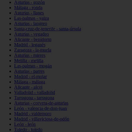
Asturias - gozón
Málaga - ronda
Asturias - llanes
Las-palmas - yaiza
Asturias - langreo
Santa-cruz-de-tenerife - santa-úrsula
Asturias - vegadeo
Alicante - benidorm
Madrid - leganés
Zaragoza - la-muela
Asturias - mieres
Melilla - melilla
Las-palmas - mogán
Asturias - parres
Madrid - el-molar
Málaga - málaga
Alicante - alcoi
Valladolid - valladolid
Tarragona - tarragona
Asturias - corvera-de-asturias
León - valencia-de-don-juan
Madrid - valdemoro
Madrid - villaviciosa-de-odón
León - león
Toledo - toledo