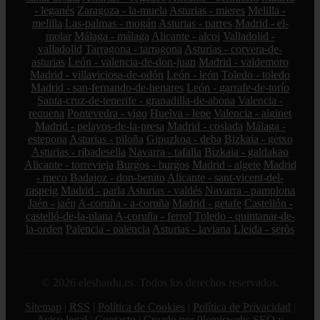
- leganés
Zaragoza - la-muela
Asturias - mieres
Melilla -
melilla
Las-palmas - mogán
Asturias - parres
Madrid - el-
molar
Málaga - málaga
Alicante - alcoi
Valladolid -
valladolid
Tarragona - tarragona
Asturias - corvera-de-
asturias
León - valencia-de-don-juan
Madrid - valdemoro
Madrid - villaviciosa-de-odón
León - león
Toledo - toledo
Madrid - san-fernando-de-henares
León - garrafe-de-torío
Santa-cruz-de-tenerife - granadilla-de-abona
Valencia -
requena
Pontevedra - vigo
Huelva - lepe
Valencia - alginet
Madrid - pelayos-de-la-presa
Madrid - coslada
Málaga -
estepona
Asturias - piloña
Gipuzkoa - deba
Bizkaia - getxo
Asturias - ribadesella
Navarra - tafalla
Bizkaia - galdakao
Alicante - torrevieja
Burgos - burgos
Madrid - algete
Madrid
- meco
Badajoz - don-benito
Alicante - sant-vicent-del-
raspeig
Madrid - parla
Asturias - valdés
Navarra - pamplona
Jaén - jaén
A-coruña - a-coruña
Madrid - getafe
Castellón -
castelló-de-la-plana
A-coruña - ferrol
Toledo - quintanar-de-
la-orden
Palencia - palencia
Asturias - laviana
Lleida - seròs
© 2026 elesbardu.es. Todos los derechos reservados.
Sitemap
|
RSS
|
Política de Cookies
|
Política de Privacidad
|
Aviso legal
|
Contacto
|
Creado por 0lemiswebs SEO y