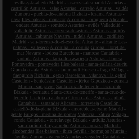
revilla-y-la-ahedo
Madrid - las-rozas-de-madrid
Asturias -
castrillón
Asturias - salas
Asturias - carreño
Asturias - valdés
Zamora - puebla-de-sanabria
Bizkaia - lezama
Asturias -
nava
Illes-balears - manacor
A-coruña - ortigueira
Alicante -
ondara
Asturias - somiedo
Asturias - avilés
Valladolid -
valladolid
Asturias - corvera-de-asturias
Asturias - quirós
Asturias - cabranes
Navarra - tudela
Asturias - cudillero
Madrid - san-lorenzo-de-el-escorial
Alicante - alicante
Las-
palmas - valleseco
A-coruña - a-coruña
Girona - lloret-de-
mar
Navarra - lodosa
Barcelona - manresa
Cantabria -
santoña
Asturias - tapia-de-casariego
Asturias - llanera
Pontevedra - pontevedra
Illes-balears - santa-eulària-des-riu
Gipuzkoa - aia
Asturias - taramundi
Huesca - fraga
Málaga -
fuengirola
Bizkaia - getxo
Barcelona - vilanova-i-la-geltrú
Castellón - benicàssim
Castellón - jérica
Gipuzkoa - zumaia
Murcia - san-javier
Santa-cruz-de-tenerife - tacoronte
Bizkaia - berriatua
Santa-cruz-de-tenerife - santa-cruz-de-
tenerife
La-rioja - calahorra
Girona - das
Asturias - piloña
Cantabria - santander
Alicante - torrevieja
Castellón -
castelló-de-la-plana
Bizkaia - amorebieta-etxano
Madrid -
getafe
Burgos - medina-de-pomar
Valencia - xàtiva
Málaga -
ronda
Cantabria - torrelavega
Bizkaia - urduliz
Asturias -
san-martín-del-rey-aurelio
Asturias - proaza
Madrid -
alcobendas
Illes-balears - ibiza
Sevilla - bormujos
Murcia -
águilas
Zamora - galende
Asturias - vegadeo
Cantabria -