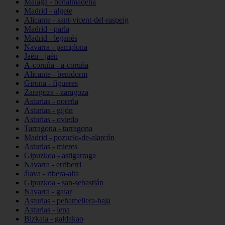
Málaga - benalmádena
Madrid - algete
Alicante - sant-vicent-del-raspeig
Madrid - parla
Madrid - leganés
Navarra - pamplona
Jaén - jaén
A-coruña - a-coruña
Alicante - benidorm
Girona - figueres
Zaragoza - zaragoza
Asturias - noreña
Asturias - gijón
Asturias - oviedo
Tarragona - tarragona
Madrid - pozuelo-de-alarcón
Asturias - mieres
Gipuzkoa - astigarraga
Navarra - erriberri
álava - ribera-alta
Gipuzkoa - san-sebastián
Navarra - galar
Asturias - peñamellera-baja
Asturias - lena
Bizkaia - galdakao