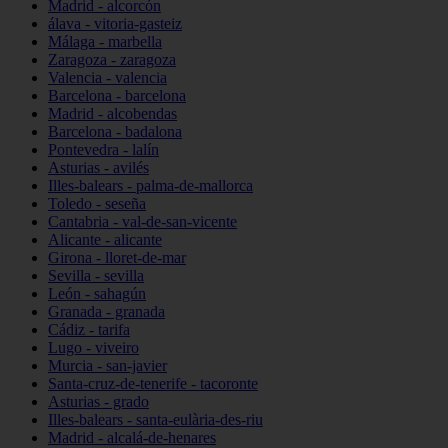
Madrid - alcorcón
álava - vitoria-gasteiz
Málaga - marbella
Zaragoza - zaragoza
Valencia - valencia
Barcelona - barcelona
Madrid - alcobendas
Barcelona - badalona
Pontevedra - lalín
Asturias - avilés
Illes-balears - palma-de-mallorca
Toledo - seseña
Cantabria - val-de-san-vicente
Alicante - alicante
Girona - lloret-de-mar
Sevilla - sevilla
León - sahagún
Granada - granada
Cádiz - tarifa
Lugo - viveiro
Murcia - san-javier
Santa-cruz-de-tenerife - tacoronte
Asturias - grado
Illes-balears - santa-eulària-des-riu
Madrid - alcalá-de-henares