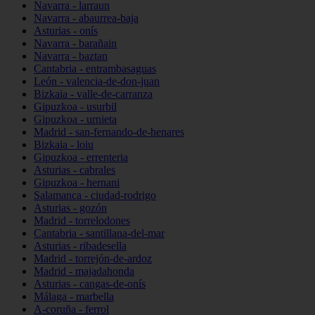
Navarra - larraun
Navarra - abaurrea-baja
Asturias - onís
Navarra - barañain
Navarra - baztan
Cantabria - entrambasaguas
León - valencia-de-don-juan
Bizkaia - valle-de-carranza
Gipuzkoa - usurbil
Gipuzkoa - urnieta
Madrid - san-fernando-de-henares
Bizkaia - loiu
Gipuzkoa - errenteria
Asturias - cabrales
Gipuzkoa - hernani
Salamanca - ciudad-rodrigo
Asturias - gozón
Madrid - torrelodones
Cantabria - santillana-del-mar
Asturias - ribadesella
Madrid - torrejón-de-ardoz
Madrid - majadahonda
Asturias - cangas-de-onís
Málaga - marbella
A-coruña - ferrol