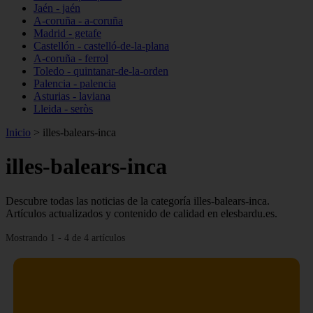
Jaén - jaén
A-coruña - a-coruña
Madrid - getafe
Castellón - castelló-de-la-plana
A-coruña - ferrol
Toledo - quintanar-de-la-orden
Palencia - palencia
Asturias - laviana
Lleida - seròs
Inicio
>
illes-balears-inca
illes-balears-inca
Descubre todas las noticias de la categoría illes-balears-inca.
Artículos actualizados y contenido de calidad en elesbardu.es.
Mostrando 1 - 4 de 4 artículos