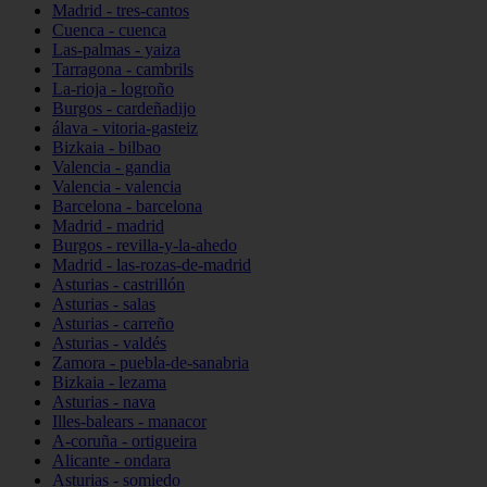
Madrid - tres-cantos
Cuenca - cuenca
Las-palmas - yaiza
Tarragona - cambrils
La-rioja - logroño
Burgos - cardeñadijo
álava - vitoria-gasteiz
Bizkaia - bilbao
Valencia - gandia
Valencia - valencia
Barcelona - barcelona
Madrid - madrid
Burgos - revilla-y-la-ahedo
Madrid - las-rozas-de-madrid
Asturias - castrillón
Asturias - salas
Asturias - carreño
Asturias - valdés
Zamora - puebla-de-sanabria
Bizkaia - lezama
Asturias - nava
Illes-balears - manacor
A-coruña - ortigueira
Alicante - ondara
Asturias - somiedo