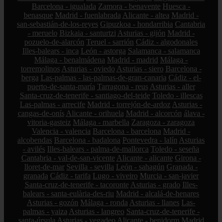
Barcelona - igualada
Zamora - benavente
Huesca -
benasque
Madrid - fuenlabrada
Alicante - altea
Madrid -
san-sebastián-de-los-reyes
Gipuzkoa - hondarribia
Cantabria
- meruelo
Bizkaia - santurtzi
Asturias - gijón
Madrid -
pozuelo-de-alarcón
Teruel - sarrión
Cádiz - algodonales
Illes-balears - inca
León - astorga
Salamanca - salamanca
Málaga - benalmádena
Madrid - madrid
Málaga -
torremolinos
Asturias - oviedo
Asturias - siero
Barcelona -
berga
Las-palmas - las-palmas-de-gran-canaria
Cádiz - el-
puerto-de-santa-maría
Tarragona - reus
Asturias - aller
Santa-cruz-de-tenerife - santiago-del-teide
Toledo - illescas
Las-palmas - arrecife
Madrid - torrejón-de-ardoz
Asturias -
cangas-de-onís
Alicante - orihuela
Madrid - alcorcón
álava -
vitoria-gasteiz
Málaga - marbella
Zaragoza - zaragoza
Valencia - valencia
Barcelona - barcelona
Madrid -
alcobendas
Barcelona - badalona
Pontevedra - lalín
Asturias
- avilés
Illes-balears - palma-de-mallorca
Toledo - seseña
Cantabria - val-de-san-vicente
Alicante - alicante
Girona -
lloret-de-mar
Sevilla - sevilla
León - sahagún
Granada -
granada
Cádiz - tarifa
Lugo - viveiro
Murcia - san-javier
Santa-cruz-de-tenerife - tacoronte
Asturias - grado
Illes-
balears - santa-eulària-des-riu
Madrid - alcalá-de-henares
Asturias - gozón
Málaga - ronda
Asturias - llanes
Las-
palmas - yaiza
Asturias - langreo
Santa-cruz-de-tenerife -
santa-úrsula
Asturias - vegadeo
Alicante - benidorm
Madrid