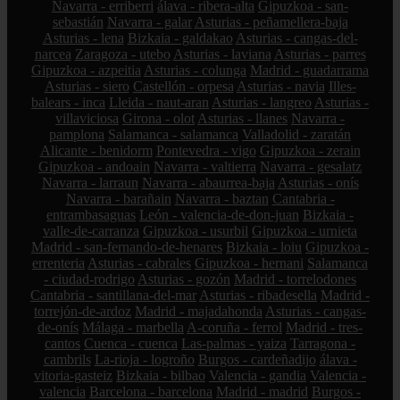
Navarra - erriberri
álava - ribera-alta
Gipuzkoa - san-
sebastián
Navarra - galar
Asturias - peñamellera-baja
Asturias - lena
Bizkaia - galdakao
Asturias - cangas-del-
narcea
Zaragoza - utebo
Asturias - laviana
Asturias - parres
Gipuzkoa - azpeitia
Asturias - colunga
Madrid - guadarrama
Asturias - siero
Castellón - orpesa
Asturias - navia
Illes-
balears - inca
Lleida - naut-aran
Asturias - langreo
Asturias -
villaviciosa
Girona - olot
Asturias - llanes
Navarra -
pamplona
Salamanca - salamanca
Valladolid - zaratán
Alicante - benidorm
Pontevedra - vigo
Gipuzkoa - zerain
Gipuzkoa - andoain
Navarra - valtierra
Navarra - gesalatz
Navarra - larraun
Navarra - abaurrea-baja
Asturias - onís
Navarra - barañain
Navarra - baztan
Cantabria -
entrambasaguas
León - valencia-de-don-juan
Bizkaia -
valle-de-carranza
Gipuzkoa - usurbil
Gipuzkoa - urnieta
Madrid - san-fernando-de-henares
Bizkaia - loiu
Gipuzkoa -
errenteria
Asturias - cabrales
Gipuzkoa - hernani
Salamanca
- ciudad-rodrigo
Asturias - gozón
Madrid - torrelodones
Cantabria - santillana-del-mar
Asturias - ribadesella
Madrid -
torrejón-de-ardoz
Madrid - majadahonda
Asturias - cangas-
de-onís
Málaga - marbella
A-coruña - ferrol
Madrid - tres-
cantos
Cuenca - cuenca
Las-palmas - yaiza
Tarragona -
cambrils
La-rioja - logroño
Burgos - cardeñadijo
álava -
vitoria-gasteiz
Bizkaia - bilbao
Valencia - gandia
Valencia -
valencia
Barcelona - barcelona
Madrid - madrid
Burgos -