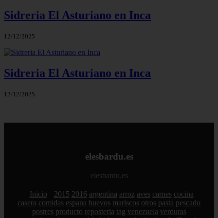
Sidreria El Asturiano en Inca
12/12/2025
Sidreria El Asturiano en Inca
12/12/2025
elesbardu.es
elesbardu.es
Inicio
2015
2016
argentina
arroz
aves
carnes
cocina
casera
comidas
espana
huevos
mariscos
otros
pasta
pescado
postres
producto
reposteria
tag
venezuela
verduras