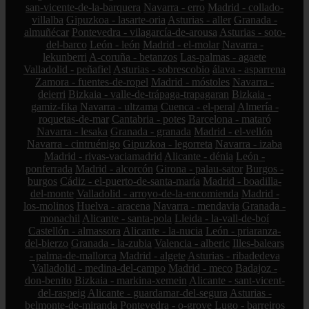
san-vicente-de-la-barquera
Navarra - erro
Madrid - collado-
villalba
Gipuzkoa - lasarte-oria
Asturias - aller
Granada -
almuñécar
Pontevedra - vilagarcía-de-arousa
Asturias - soto-
del-barco
León - león
Madrid - el-molar
Navarra -
lekunberri
A-coruña - betanzos
Las-palmas - agaete
Valladolid - peñafiel
Asturias - sobrescobio
álava - asparrena
Zamora - fuentes-de-ropel
Madrid - móstoles
Navarra -
deierri
Bizkaia - valle-de-trápaga-trapagaran
Bizkaia -
gamiz-fika
Navarra - ultzama
Cuenca - el-peral
Almería -
roquetas-de-mar
Cantabria - potes
Barcelona - mataró
Navarra - lesaka
Granada - granada
Madrid - el-vellón
Navarra - cintruénigo
Gipuzkoa - legorreta
Navarra - izaba
Madrid - rivas-vaciamadrid
Alicante - dénia
León -
ponferrada
Madrid - alcorcón
Girona - palau-sator
Burgos -
burgos
Cádiz - el-puerto-de-santa-maría
Madrid - boadilla-
del-monte
Valladolid - arroyo-de-la-encomienda
Madrid -
los-molinos
Huelva - aracena
Navarra - mendavia
Granada -
monachil
Alicante - santa-pola
Lleida - la-vall-de-boí
Castellón - almassora
Alicante - la-nucia
León - priaranza-
del-bierzo
Granada - la-zubia
Valencia - alberic
Illes-balears
- palma-de-mallorca
Madrid - algete
Asturias - ribadedeva
Valladolid - medina-del-campo
Madrid - meco
Badajoz -
don-benito
Bizkaia - markina-xemein
Alicante - sant-vicent-
del-raspeig
Alicante - guardamar-del-segura
Asturias -
belmonte-de-miranda
Pontevedra - o-grove
Lugo - barreiros