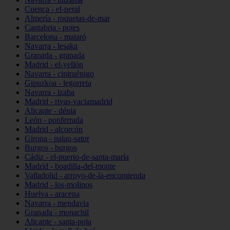
Cuenca - el-peral
Almería - roquetas-de-mar
Cantabria - potes
Barcelona - mataró
Navarra - lesaka
Granada - granada
Madrid - el-vellón
Navarra - cintruénigo
Gipuzkoa - legorreta
Navarra - izaba
Madrid - rivas-vaciamadrid
Alicante - dénia
León - ponferrada
Madrid - alcorcón
Girona - palau-sator
Burgos - burgos
Cádiz - el-puerto-de-santa-maría
Madrid - boadilla-del-monte
Valladolid - arroyo-de-la-encomienda
Madrid - los-molinos
Huelva - aracena
Navarra - mendavia
Granada - monachil
Alicante - santa-pola