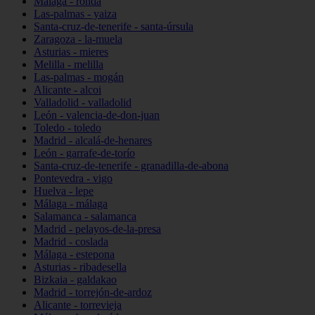
Málaga - ronda
Las-palmas - yaiza
Santa-cruz-de-tenerife - santa-úrsula
Zaragoza - la-muela
Asturias - mieres
Melilla - melilla
Las-palmas - mogán
Alicante - alcoi
Valladolid - valladolid
León - valencia-de-don-juan
Toledo - toledo
Madrid - alcalá-de-henares
León - garrafe-de-torío
Santa-cruz-de-tenerife - granadilla-de-abona
Pontevedra - vigo
Huelva - lepe
Málaga - málaga
Salamanca - salamanca
Madrid - pelayos-de-la-presa
Madrid - coslada
Málaga - estepona
Asturias - ribadesella
Bizkaia - galdakao
Madrid - torrejón-de-ardoz
Alicante - torrevieja