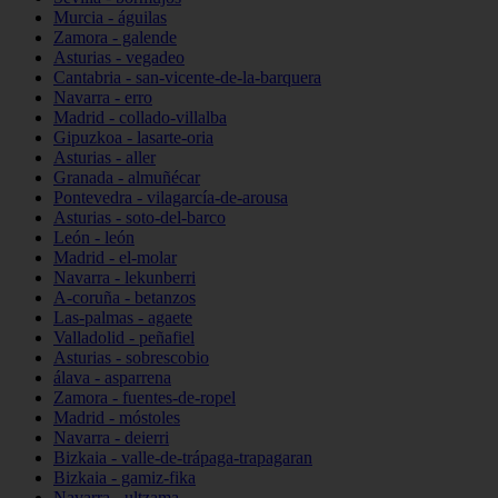
Murcia - águilas
Zamora - galende
Asturias - vegadeo
Cantabria - san-vicente-de-la-barquera
Navarra - erro
Madrid - collado-villalba
Gipuzkoa - lasarte-oria
Asturias - aller
Granada - almuñécar
Pontevedra - vilagarcía-de-arousa
Asturias - soto-del-barco
León - león
Madrid - el-molar
Navarra - lekunberri
A-coruña - betanzos
Las-palmas - agaete
Valladolid - peñafiel
Asturias - sobrescobio
álava - asparrena
Zamora - fuentes-de-ropel
Madrid - móstoles
Navarra - deierri
Bizkaia - valle-de-trápaga-trapagaran
Bizkaia - gamiz-fika
Navarra - ultzama