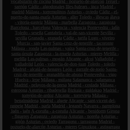
vocabulario de cocina
Madrid - pozuelo-de-alarcón
Teruel -
sarrión
Cádiz - algodonales
Illes-balears - inca
Madrid -
madrid
Málaga - torremolinos
Asturias - oviedo
Cádiz - el-
puerto-de-santa-maría
Asturias - aller
Toledo - illescas
álava
- vitoria-gasteiz
Málaga - marbella
Zaragoza - zaragoza
Barcelona - barcelona
Valencia - valencia
Pontevedra - lalín
Toledo - seseña
Cantabria - val-de-san-vicente
Sevilla -
sevilla
Granada - granada
Cádiz - tarifa
Lugo - viveiro
Murcia - san-javier
Santa-cruz-de-tenerife - tacoronte
Málaga - ronda
Las-palmas - yaiza
Santa-cruz-de-tenerife -
santa-úrsula
Zaragoza - la-muela
Asturias - mieres
Melilla -
melilla
Las-palmas - mogán
Alicante - alcoi
Valladolid -
valladolid
León - valencia-de-don-juan
Toledo - toledo
Madrid - alcalá-de-henares
León - garrafe-de-torío
Santa-
cruz-de-tenerife - granadilla-de-abona
Pontevedra - vigo
Huelva - lepe
Málaga - málaga
Salamanca - salamanca
Madrid - pelayos-de-la-presa
Madrid - coslada
Málaga -
estepona
Asturias - ribadesella
Bizkaia - galdakao
Madrid -
torrejón-de-ardoz
Alicante - torrevieja
Málaga -
benalmádena
Madrid - algete
Alicante - sant-vicent-del-
raspeig
Madrid - parla
Madrid - leganés
Navarra - pamplona
Jaén - jaén
A-coruña - a-coruña
Alicante - benidorm
Girona
- figueres
Zaragoza - zaragoza
Asturias - noreña
Asturias -
gijón
Asturias - oviedo
Tarragona - tarragona
Madrid -
pozuelo-de-alarcón
Asturias - mieres
Gipuzkoa - astigarraga