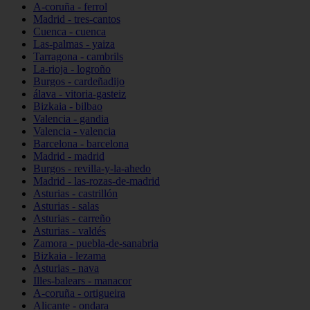
A-coruña - ferrol
Madrid - tres-cantos
Cuenca - cuenca
Las-palmas - yaiza
Tarragona - cambrils
La-rioja - logroño
Burgos - cardeñadijo
álava - vitoria-gasteiz
Bizkaia - bilbao
Valencia - gandia
Valencia - valencia
Barcelona - barcelona
Madrid - madrid
Burgos - revilla-y-la-ahedo
Madrid - las-rozas-de-madrid
Asturias - castrillón
Asturias - salas
Asturias - carreño
Asturias - valdés
Zamora - puebla-de-sanabria
Bizkaia - lezama
Asturias - nava
Illes-balears - manacor
A-coruña - ortigueira
Alicante - ondara