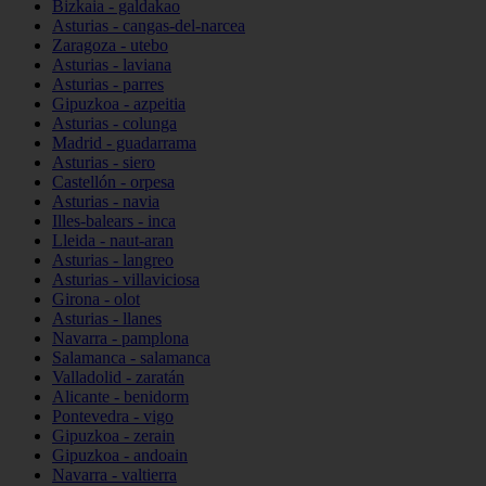
Bizkaia - galdakao
Asturias - cangas-del-narcea
Zaragoza - utebo
Asturias - laviana
Asturias - parres
Gipuzkoa - azpeitia
Asturias - colunga
Madrid - guadarrama
Asturias - siero
Castellón - orpesa
Asturias - navia
Illes-balears - inca
Lleida - naut-aran
Asturias - langreo
Asturias - villaviciosa
Girona - olot
Asturias - llanes
Navarra - pamplona
Salamanca - salamanca
Valladolid - zaratán
Alicante - benidorm
Pontevedra - vigo
Gipuzkoa - zerain
Gipuzkoa - andoain
Navarra - valtierra