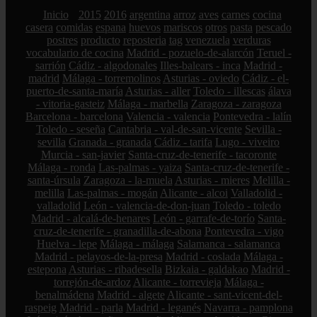
Inicio
2015
2016
argentina
arroz
aves
carnes
cocina
casera
comidas
espana
huevos
mariscos
otros
pasta
pescado
postres
producto
reposteria
tag
venezuela
verduras
vocabulario de cocina
Madrid - pozuelo-de-alarcón
Teruel -
sarrión
Cádiz - algodonales
Illes-balears - inca
Madrid -
madrid
Málaga - torremolinos
Asturias - oviedo
Cádiz - el-
puerto-de-santa-maría
Asturias - aller
Toledo - illescas
álava
- vitoria-gasteiz
Málaga - marbella
Zaragoza - zaragoza
Barcelona - barcelona
Valencia - valencia
Pontevedra - lalín
Toledo - seseña
Cantabria - val-de-san-vicente
Sevilla -
sevilla
Granada - granada
Cádiz - tarifa
Lugo - viveiro
Murcia - san-javier
Santa-cruz-de-tenerife - tacoronte
Málaga - ronda
Las-palmas - yaiza
Santa-cruz-de-tenerife -
santa-úrsula
Zaragoza - la-muela
Asturias - mieres
Melilla -
melilla
Las-palmas - mogán
Alicante - alcoi
Valladolid -
valladolid
León - valencia-de-don-juan
Toledo - toledo
Madrid - alcalá-de-henares
León - garrafe-de-torío
Santa-
cruz-de-tenerife - granadilla-de-abona
Pontevedra - vigo
Huelva - lepe
Málaga - málaga
Salamanca - salamanca
Madrid - pelayos-de-la-presa
Madrid - coslada
Málaga -
estepona
Asturias - ribadesella
Bizkaia - galdakao
Madrid -
torrejón-de-ardoz
Alicante - torrevieja
Málaga -
benalmádena
Madrid - algete
Alicante - sant-vicent-del-
raspeig
Madrid - parla
Madrid - leganés
Navarra - pamplona