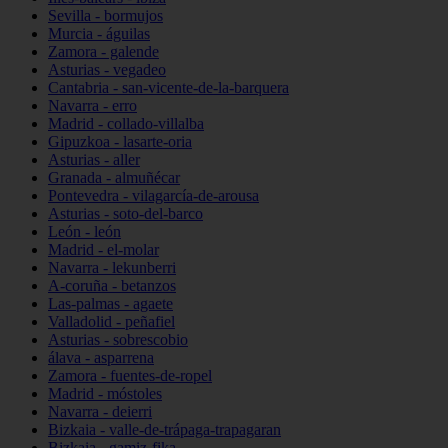
Sevilla - bormujos
Murcia - águilas
Zamora - galende
Asturias - vegadeo
Cantabria - san-vicente-de-la-barquera
Navarra - erro
Madrid - collado-villalba
Gipuzkoa - lasarte-oria
Asturias - aller
Granada - almuñécar
Pontevedra - vilagarcía-de-arousa
Asturias - soto-del-barco
León - león
Madrid - el-molar
Navarra - lekunberri
A-coruña - betanzos
Las-palmas - agaete
Valladolid - peñafiel
Asturias - sobrescobio
álava - asparrena
Zamora - fuentes-de-ropel
Madrid - móstoles
Navarra - deierri
Bizkaia - valle-de-trápaga-trapagaran
Bizkaia - gamiz-fika