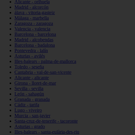
Alicante - orihuela
Madrid - alcorcón
álava - vitoria-gasteiz
Málaga - marbella
Zaragoza - zaragoza
Valencia - valencia
Barcelona - barcelona
Madrid - alcobendas
Barcelona - badalona
Pontevedra - lalín
Asturias - avilés
Illes-balears - palma-de-mallorca
Toledo - seseña
Cantabria - val-de-san-vicente
Alicante - alicante
Girona - lloret-de-mar
Sevilla - sevilla
León - sahagún
Granada - granada
Cádiz - tarifa
Lugo - viveiro
Murcia - san-javier
Santa-cruz-de-tenerife - tacoronte
Asturias - grado
Illes-balears - santa-eulària-des-riu