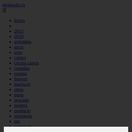
elesbardu.es
☰
Inicio
2015
2016
argentina
arroz
aves
carnes
cocina casera
comidas
espana
huevos
mariscos
otros
pasta
pescado
postres
producto
reposteria
tag
venezuela
verduras