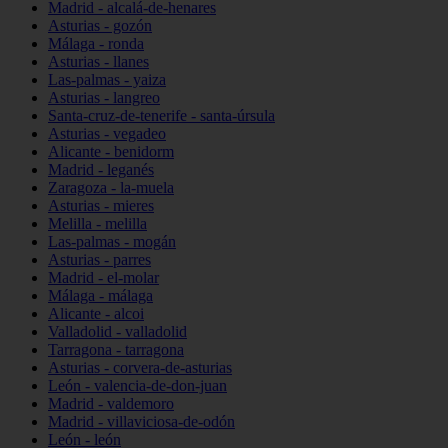
Madrid - alcalá-de-henares
Asturias - gozón
Málaga - ronda
Asturias - llanes
Las-palmas - yaiza
Asturias - langreo
Santa-cruz-de-tenerife - santa-úrsula
Asturias - vegadeo
Alicante - benidorm
Madrid - leganés
Zaragoza - la-muela
Asturias - mieres
Melilla - melilla
Las-palmas - mogán
Asturias - parres
Madrid - el-molar
Málaga - málaga
Alicante - alcoi
Valladolid - valladolid
Tarragona - tarragona
Asturias - corvera-de-asturias
León - valencia-de-don-juan
Madrid - valdemoro
Madrid - villaviciosa-de-odón
León - león