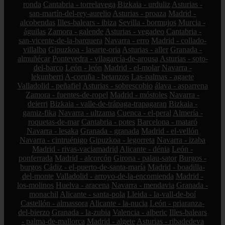
ronda
Cantabria - torrelavega
Bizkaia - urduliz
Asturias -
san-martín-del-rey-aurelio
Asturias - proaza
Madrid -
alcobendas
Illes-balears - ibiza
Sevilla - bormujos
Murcia -
águilas
Zamora - galende
Asturias - vegadeo
Cantabria -
san-vicente-de-la-barquera
Navarra - erro
Madrid - collado-
villalba
Gipuzkoa - lasarte-oria
Asturias - aller
Granada -
almuñécar
Pontevedra - vilagarcía-de-arousa
Asturias - soto-
del-barco
León - león
Madrid - el-molar
Navarra -
lekunberri
A-coruña - betanzos
Las-palmas - agaete
Valladolid - peñafiel
Asturias - sobrescobio
álava - asparrena
Zamora - fuentes-de-ropel
Madrid - móstoles
Navarra -
deierri
Bizkaia - valle-de-trápaga-trapagaran
Bizkaia -
gamiz-fika
Navarra - ultzama
Cuenca - el-peral
Almería -
roquetas-de-mar
Cantabria - potes
Barcelona - mataró
Navarra - lesaka
Granada - granada
Madrid - el-vellón
Navarra - cintruénigo
Gipuzkoa - legorreta
Navarra - izaba
Madrid - rivas-vaciamadrid
Alicante - dénia
León -
ponferrada
Madrid - alcorcón
Girona - palau-sator
Burgos -
burgos
Cádiz - el-puerto-de-santa-maría
Madrid - boadilla-
del-monte
Valladolid - arroyo-de-la-encomienda
Madrid -
los-molinos
Huelva - aracena
Navarra - mendavia
Granada -
monachil
Alicante - santa-pola
Lleida - la-vall-de-boí
Castellón - almassora
Alicante - la-nucia
León - priaranza-
del-bierzo
Granada - la-zubia
Valencia - alberic
Illes-balears
- palma-de-mallorca
Madrid - algete
Asturias - ribadedeva