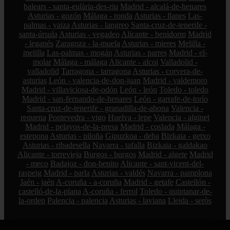
balears - santa-eulària-des-riu
Madrid - alcalá-de-henares
Asturias - gozón
Málaga - ronda
Asturias - llanes
Las-
palmas - yaiza
Asturias - langreo
Santa-cruz-de-tenerife -
santa-úrsula
Asturias - vegadeo
Alicante - benidorm
Madrid
- leganés
Zaragoza - la-muela
Asturias - mieres
Melilla -
melilla
Las-palmas - mogán
Asturias - parres
Madrid - el-
molar
Málaga - málaga
Alicante - alcoi
Valladolid -
valladolid
Tarragona - tarragona
Asturias - corvera-de-
asturias
León - valencia-de-don-juan
Madrid - valdemoro
Madrid - villaviciosa-de-odón
León - león
Toledo - toledo
Madrid - san-fernando-de-henares
León - garrafe-de-torío
Santa-cruz-de-tenerife - granadilla-de-abona
Valencia -
requena
Pontevedra - vigo
Huelva - lepe
Valencia - alginet
Madrid - pelayos-de-la-presa
Madrid - coslada
Málaga -
estepona
Asturias - piloña
Gipuzkoa - deba
Bizkaia - getxo
Asturias - ribadesella
Navarra - tafalla
Bizkaia - galdakao
Alicante - torrevieja
Burgos - burgos
Madrid - algete
Madrid
- meco
Badajoz - don-benito
Alicante - sant-vicent-del-
raspeig
Madrid - parla
Asturias - valdés
Navarra - pamplona
Jaén - jaén
A-coruña - a-coruña
Madrid - getafe
Castellón -
castelló-de-la-plana
A-coruña - ferrol
Toledo - quintanar-de-
la-orden
Palencia - palencia
Asturias - laviana
Lleida - seròs