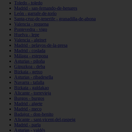
Toledo - toledo
Madrid - san-fernando-de-henares
León - garrafe-de-torío
Santa-cruz-de-tenerife - granadilla-de-abona
Valencia - requena
Pontevedra - vigo
Huelva - lepe
Valencia - alginet
Madrid - pelayos-de-la-presa
Madrid - coslada
Málaga - estepona
Asturias - piloña
Gipuzkoa - deba
Bizkaia - getxo
Asturias - ribadesella
Navarra - tafalla
Bizkaia - galdakao
Alicante - torrevieja
Burgos - burgos
Madrid - algete
Madrid - meco
Badajoz - don-benito
Alicante - sant-vicent-del-raspeig
Madrid - parla
Asturias - valdés