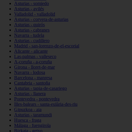
Asturias - somiedo
Asturias - avilés
Valladolid - valladolid
Asturias - corvera-de-asturias
Asturias - quirós
Asturias - cabranes
Navarra - tudela
Asturias - cudillero
Madrid - san-lorenzo-de-el-escorial
Alicante - alicante
Las-palmas - valleseco
A-coruña - a-coruña
Girona - lloret-de-mar
Navarra - lodosa
Barcelona - manresa
Cantabria - santoña
Asturias - tapia-de-casariego
Asturias - llanera
Pontevedra - pontevedra
Illes-balears - santa-eulària-des-riu
Gipuzkoa - aia
Asturias - taramundi
Huesca - fraga
Málaga - fuengirola
Bizkaia - getxo