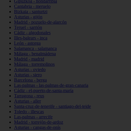
Gipuzkoa - hondarribia
Cantabria - meruelo
Bizkaia - santurtzi
Asturias - gijón
Madrid - pozuelo-de-alarcón
Teruel - sarrión
Cádiz - algodonales
Illes-balears - inca
León - astorga
Salamanca - salamanca
Málaga - benalmádena
Madrid - madrid
Málaga - torremolinos
Asturias - oviedo
Asturias - siero
Barcelona - berga
Las-palmas - las-palmas-de-gran-canaria
Cádiz - el-puerto-de-santa-maría
Tarragona - reus
Asturias - aller
Santa-cruz-de-tenerife - santiago-del-teide
Toledo - illescas
Las-palmas - arrecife
Madrid - torrejón-de-ardoz
Asturias - cangas-de-onís