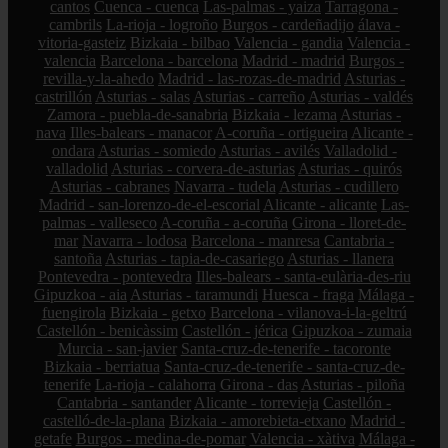
cantos
Cuenca - cuenca
Las-palmas - yaiza
Tarragona -
cambrils
La-rioja - logroño
Burgos - cardeñadijo
álava -
vitoria-gasteiz
Bizkaia - bilbao
Valencia - gandia
Valencia -
valencia
Barcelona - barcelona
Madrid - madrid
Burgos -
revilla-y-la-ahedo
Madrid - las-rozas-de-madrid
Asturias -
castrillón
Asturias - salas
Asturias - carreño
Asturias - valdés
Zamora - puebla-de-sanabria
Bizkaia - lezama
Asturias -
nava
Illes-balears - manacor
A-coruña - ortigueira
Alicante -
ondara
Asturias - somiedo
Asturias - avilés
Valladolid -
valladolid
Asturias - corvera-de-asturias
Asturias - quirós
Asturias - cabranes
Navarra - tudela
Asturias - cudillero
Madrid - san-lorenzo-de-el-escorial
Alicante - alicante
Las-
palmas - valleseco
A-coruña - a-coruña
Girona - lloret-de-
mar
Navarra - lodosa
Barcelona - manresa
Cantabria -
santoña
Asturias - tapia-de-casariego
Asturias - llanera
Pontevedra - pontevedra
Illes-balears - santa-eulària-des-riu
Gipuzkoa - aia
Asturias - taramundi
Huesca - fraga
Málaga -
fuengirola
Bizkaia - getxo
Barcelona - vilanova-i-la-geltrú
Castellón - benicàssim
Castellón - jérica
Gipuzkoa - zumaia
Murcia - san-javier
Santa-cruz-de-tenerife - tacoronte
Bizkaia - berriatua
Santa-cruz-de-tenerife - santa-cruz-de-
tenerife
La-rioja - calahorra
Girona - das
Asturias - piloña
Cantabria - santander
Alicante - torrevieja
Castellón -
castelló-de-la-plana
Bizkaia - amorebieta-etxano
Madrid -
getafe
Burgos - medina-de-pomar
Valencia - xàtiva
Málaga -