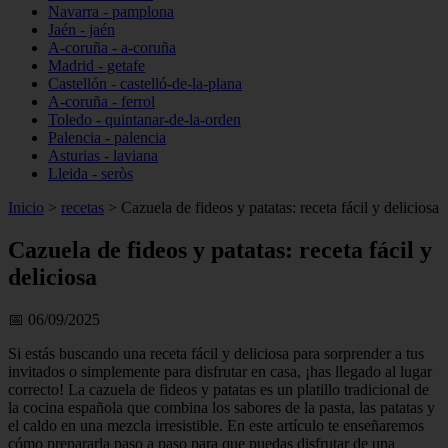
Navarra - pamplona
Jaén - jaén
A-coruña - a-coruña
Madrid - getafe
Castellón - castelló-de-la-plana
A-coruña - ferrol
Toledo - quintanar-de-la-orden
Palencia - palencia
Asturias - laviana
Lleida - seròs
Inicio
>
recetas
>
Cazuela de fideos y patatas: receta fácil y deliciosa
Cazuela de fideos y patatas: receta fácil y
deliciosa
📅 06/09/2025
Si estás buscando una receta fácil y deliciosa para sorprender a tus
invitados o simplemente para disfrutar en casa, ¡has llegado al lugar
correcto! La cazuela de fideos y patatas es un platillo tradicional de
la cocina española que combina los sabores de la pasta, las patatas y
el caldo en una mezcla irresistible. En este artículo te enseñaremos
cómo prepararla paso a paso para que puedas disfrutar de una