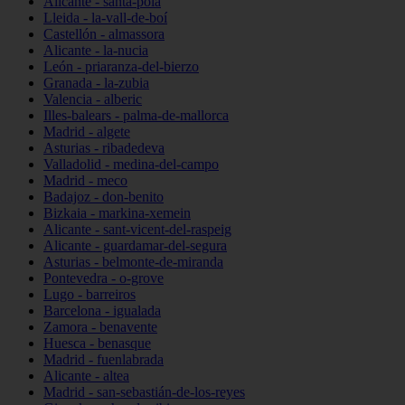
Alicante - santa-pola
Lleida - la-vall-de-boí
Castellón - almassora
Alicante - la-nucia
León - priaranza-del-bierzo
Granada - la-zubia
Valencia - alberic
Illes-balears - palma-de-mallorca
Madrid - algete
Asturias - ribadedeva
Valladolid - medina-del-campo
Madrid - meco
Badajoz - don-benito
Bizkaia - markina-xemein
Alicante - sant-vicent-del-raspeig
Alicante - guardamar-del-segura
Asturias - belmonte-de-miranda
Pontevedra - o-grove
Lugo - barreiros
Barcelona - igualada
Zamora - benavente
Huesca - benasque
Madrid - fuenlabrada
Alicante - altea
Madrid - san-sebastián-de-los-reyes