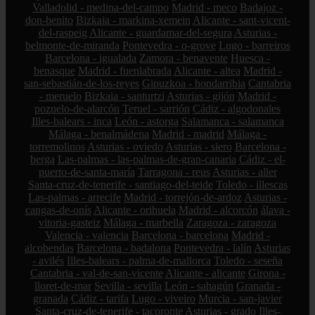
Valladolid - medina-del-campo
Madrid - meco
Badajoz -
don-benito
Bizkaia - markina-xemein
Alicante - sant-vicent-
del-raspeig
Alicante - guardamar-del-segura
Asturias -
belmonte-de-miranda
Pontevedra - o-grove
Lugo - barreiros
Barcelona - igualada
Zamora - benavente
Huesca -
benasque
Madrid - fuenlabrada
Alicante - altea
Madrid -
san-sebastián-de-los-reyes
Gipuzkoa - hondarribia
Cantabria
- meruelo
Bizkaia - santurtzi
Asturias - gijón
Madrid -
pozuelo-de-alarcón
Teruel - sarrión
Cádiz - algodonales
Illes-balears - inca
León - astorga
Salamanca - salamanca
Málaga - benalmádena
Madrid - madrid
Málaga -
torremolinos
Asturias - oviedo
Asturias - siero
Barcelona -
berga
Las-palmas - las-palmas-de-gran-canaria
Cádiz - el-
puerto-de-santa-maría
Tarragona - reus
Asturias - aller
Santa-cruz-de-tenerife - santiago-del-teide
Toledo - illescas
Las-palmas - arrecife
Madrid - torrejón-de-ardoz
Asturias -
cangas-de-onís
Alicante - orihuela
Madrid - alcorcón
álava -
vitoria-gasteiz
Málaga - marbella
Zaragoza - zaragoza
Valencia - valencia
Barcelona - barcelona
Madrid -
alcobendas
Barcelona - badalona
Pontevedra - lalín
Asturias
- avilés
Illes-balears - palma-de-mallorca
Toledo - seseña
Cantabria - val-de-san-vicente
Alicante - alicante
Girona -
lloret-de-mar
Sevilla - sevilla
León - sahagún
Granada -
granada
Cádiz - tarifa
Lugo - viveiro
Murcia - san-javier
Santa-cruz-de-tenerife - tacoronte
Asturias - grado
Illes-