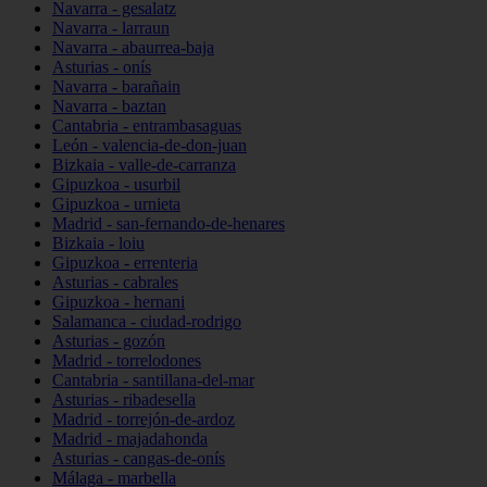
Navarra - gesalatz
Navarra - larraun
Navarra - abaurrea-baja
Asturias - onís
Navarra - barañain
Navarra - baztan
Cantabria - entrambasaguas
León - valencia-de-don-juan
Bizkaia - valle-de-carranza
Gipuzkoa - usurbil
Gipuzkoa - urnieta
Madrid - san-fernando-de-henares
Bizkaia - loiu
Gipuzkoa - errenteria
Asturias - cabrales
Gipuzkoa - hernani
Salamanca - ciudad-rodrigo
Asturias - gozón
Madrid - torrelodones
Cantabria - santillana-del-mar
Asturias - ribadesella
Madrid - torrejón-de-ardoz
Madrid - majadahonda
Asturias - cangas-de-onís
Málaga - marbella