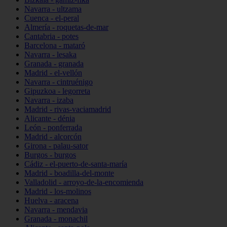
Navarra - ultzama
Cuenca - el-peral
Almería - roquetas-de-mar
Cantabria - potes
Barcelona - mataró
Navarra - lesaka
Granada - granada
Madrid - el-vellón
Navarra - cintruénigo
Gipuzkoa - legorreta
Navarra - izaba
Madrid - rivas-vaciamadrid
Alicante - dénia
León - ponferrada
Madrid - alcorcón
Girona - palau-sator
Burgos - burgos
Cádiz - el-puerto-de-santa-maría
Madrid - boadilla-del-monte
Valladolid - arroyo-de-la-encomienda
Madrid - los-molinos
Huelva - aracena
Navarra - mendavia
Granada - monachil