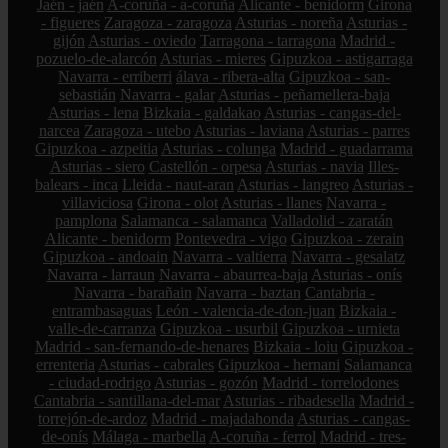
Jaén - jaén
A-coruña - a-coruña
Alicante - benidorm
Girona
- figueres
Zaragoza - zaragoza
Asturias - noreña
Asturias -
gijón
Asturias - oviedo
Tarragona - tarragona
Madrid -
pozuelo-de-alarcón
Asturias - mieres
Gipuzkoa - astigarraga
Navarra - erriberri
álava - ribera-alta
Gipuzkoa - san-
sebastián
Navarra - galar
Asturias - peñamellera-baja
Asturias - lena
Bizkaia - galdakao
Asturias - cangas-del-
narcea
Zaragoza - utebo
Asturias - laviana
Asturias - parres
Gipuzkoa - azpeitia
Asturias - colunga
Madrid - guadarrama
Asturias - siero
Castellón - orpesa
Asturias - navia
Illes-
balears - inca
Lleida - naut-aran
Asturias - langreo
Asturias -
villaviciosa
Girona - olot
Asturias - llanes
Navarra -
pamplona
Salamanca - salamanca
Valladolid - zaratán
Alicante - benidorm
Pontevedra - vigo
Gipuzkoa - zerain
Gipuzkoa - andoain
Navarra - valtierra
Navarra - gesalatz
Navarra - larraun
Navarra - abaurrea-baja
Asturias - onís
Navarra - barañain
Navarra - baztan
Cantabria -
entrambasaguas
León - valencia-de-don-juan
Bizkaia -
valle-de-carranza
Gipuzkoa - usurbil
Gipuzkoa - urnieta
Madrid - san-fernando-de-henares
Bizkaia - loiu
Gipuzkoa -
errenteria
Asturias - cabrales
Gipuzkoa - hernani
Salamanca
- ciudad-rodrigo
Asturias - gozón
Madrid - torrelodones
Cantabria - santillana-del-mar
Asturias - ribadesella
Madrid -
torrejón-de-ardoz
Madrid - majadahonda
Asturias - cangas-
de-onís
Málaga - marbella
A-coruña - ferrol
Madrid - tres-