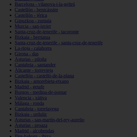
Barcelona - vilanova-i-la-geltrú
Castellón - benicàssim
Castellón - jérica
Gipuzkoa - zumaia
Murcia - san-javier
Santa-cruz-de-tenerife - tacoronte
Bizkaia - berriatua
Santa-cruz-de-tenerife - santa-cruz-de-tenerife
La-rioja - calahorra
Girona - das
Asturias - piloña
Cantabria - santander
Alicante - torrevieja
Castellón - castelló-de-la-plana
Bizkaia - amorebieta-etxano
Madrid - getafe
Burgos - medina-de-pomar
Valencia - xàtiva
Málaga - ronda
Cantabria - torrelavega
Bizkaia - urduliz
Asturias - san-martín-del-rey-aurelio
Asturias - proaza
Madrid - alcobendas
Illes-balears - ibiza