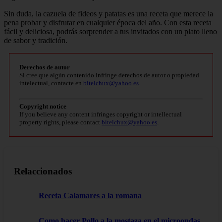
Sin duda, la cazuela de fideos y patatas es una receta que merece la
pena probar y disfrutar en cualquier época del año. Con esta receta
fácil y deliciosa, podrás sorprender a tus invitados con un plato lleno
de sabor y tradición.
Derechos de autor
Si cree que algún contenido infringe derechos de autor o propiedad
intelectual, contacte en
bitelchux@yahoo.es
.
Copyright notice
If you believe any content infringes copyright or intellectual
property rights, please contact
bitelchux@yahoo.es
.
Relaccionados
Receta Calamares a la romana
Como hacer Pollo a la mostaza en el microondas