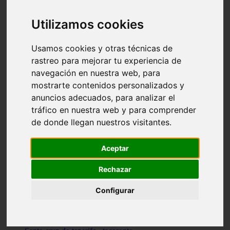
vocabulario de cocina
Madrid - pozuelo-de-alarcón
Utilizamos cookies
Teruel - sarrión
Cádiz - algodonales
Illes-balears - inca
Usamos cookies y otras técnicas de
Madrid - madrid
rastreo para mejorar tu experiencia de
Málaga - torremolinos
navegación en nuestra web, para
Asturias - oviedo
Cádiz - el-puerto-de-santa-maría
mostrarte contenidos personalizados y
Asturias - aller
anuncios adecuados, para analizar el
Toledo - illescas
tráfico en nuestra web y para comprender
álava - vitoria-gasteiz
Málaga - marbella
de donde llegan nuestros visitantes.
Zaragoza - zaragoza
Barcelona - barcelona
Valencia - valencia
Aceptar
Pontevedra - lalín
Toledo - seseña
Rechazar
Cantabria - val-de-san-vicente
Sevilla - sevilla
Configurar
Granada - granada
Cádiz - tarifa
Lugo - viveiro
Murcia - san-javier