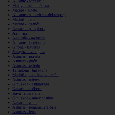
Alicante - torrevieja
Málaga - benalmádena
Madrid - algete
Alicante - sant-vicent-del-raspeig
Madrid - parla
Madrid - leganés
Navarra - pamplona
Jaén - jaén
A-coruña - a-coruña
Alicante - benidorm
Girona - figueres
Zaragoza - zaragoza
Asturias - noreña
Asturias - gijón
Asturias - oviedo
Tarragona - tarragona
Madrid - pozuelo-de-alarcón
Asturias - mieres
Gipuzkoa - astigarraga
Navarra - erriberri
álava - ribera-alta
Gipuzkoa - san-sebastián
Navarra - galar
Asturias - peñamellera-baja
Asturias - lena