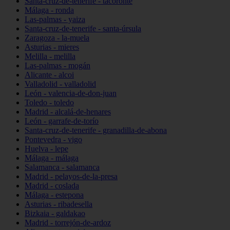
Santa-cruz-de-tenerife - tacoronte
Málaga - ronda
Las-palmas - yaiza
Santa-cruz-de-tenerife - santa-úrsula
Zaragoza - la-muela
Asturias - mieres
Melilla - melilla
Las-palmas - mogán
Alicante - alcoi
Valladolid - valladolid
León - valencia-de-don-juan
Toledo - toledo
Madrid - alcalá-de-henares
León - garrafe-de-torío
Santa-cruz-de-tenerife - granadilla-de-abona
Pontevedra - vigo
Huelva - lepe
Málaga - málaga
Salamanca - salamanca
Madrid - pelayos-de-la-presa
Madrid - coslada
Málaga - estepona
Asturias - ribadesella
Bizkaia - galdakao
Madrid - torrejón-de-ardoz