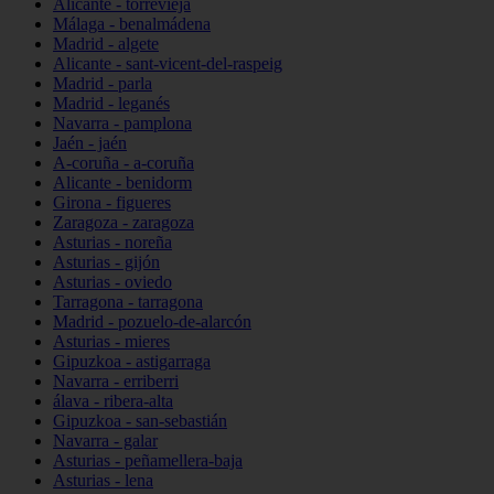
Alicante - torrevieja
Málaga - benalmádena
Madrid - algete
Alicante - sant-vicent-del-raspeig
Madrid - parla
Madrid - leganés
Navarra - pamplona
Jaén - jaén
A-coruña - a-coruña
Alicante - benidorm
Girona - figueres
Zaragoza - zaragoza
Asturias - noreña
Asturias - gijón
Asturias - oviedo
Tarragona - tarragona
Madrid - pozuelo-de-alarcón
Asturias - mieres
Gipuzkoa - astigarraga
Navarra - erriberri
álava - ribera-alta
Gipuzkoa - san-sebastián
Navarra - galar
Asturias - peñamellera-baja
Asturias - lena