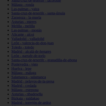
Santa-cruz-de-tenerife - tacoronte
Málaga - ronda
Las-palmas - yaiza
Santa-cruz-de-tenerife - santa-úrsula
Zaragoza - la-muela
Asturias - mieres
Melilla - melilla
Las-palmas - mogán
Alicante - alcoi
Valladolid - valladolid
León - valencia-de-don-juan
Toledo - toledo
Madrid - alcalá-de-henares
León - garrafe-de-torío
Santa-cruz-de-tenerife - granadilla-de-abona
Pontevedra - vigo
Huelva - lepe
Málaga - málaga
Salamanca - salamanca
Madrid - pelayos-de-la-presa
Madrid - coslada
Málaga - estepona
Asturias - ribadesella
Bizkaia - galdakao
Madrid - torrejón-de-ardoz