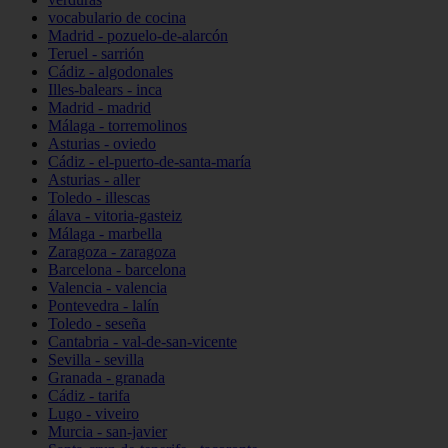
vocabulario de cocina
Madrid - pozuelo-de-alarcón
Teruel - sarrión
Cádiz - algodonales
Illes-balears - inca
Madrid - madrid
Málaga - torremolinos
Asturias - oviedo
Cádiz - el-puerto-de-santa-maría
Asturias - aller
Toledo - illescas
álava - vitoria-gasteiz
Málaga - marbella
Zaragoza - zaragoza
Barcelona - barcelona
Valencia - valencia
Pontevedra - lalín
Toledo - seseña
Cantabria - val-de-san-vicente
Sevilla - sevilla
Granada - granada
Cádiz - tarifa
Lugo - viveiro
Murcia - san-javier