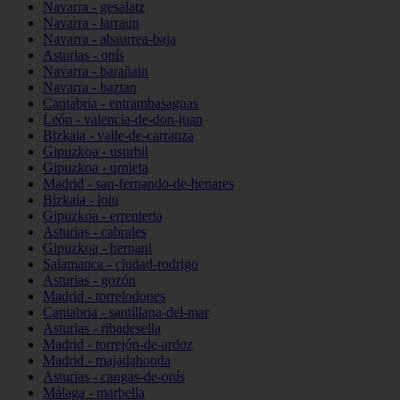
Navarra - gesalatz
Navarra - larraun
Navarra - abaurrea-baja
Asturias - onís
Navarra - barañain
Navarra - baztan
Cantabria - entrambasaguas
León - valencia-de-don-juan
Bizkaia - valle-de-carranza
Gipuzkoa - usurbil
Gipuzkoa - urnieta
Madrid - san-fernando-de-henares
Bizkaia - loiu
Gipuzkoa - errenteria
Asturias - cabrales
Gipuzkoa - hernani
Salamanca - ciudad-rodrigo
Asturias - gozón
Madrid - torrelodones
Cantabria - santillana-del-mar
Asturias - ribadesella
Madrid - torrejón-de-ardoz
Madrid - majadahonda
Asturias - cangas-de-onís
Málaga - marbella