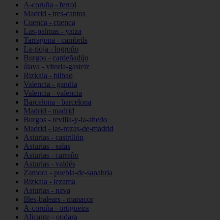
A-coruña - ferrol
Madrid - tres-cantos
Cuenca - cuenca
Las-palmas - yaiza
Tarragona - cambrils
La-rioja - logroño
Burgos - cardeñadijo
álava - vitoria-gasteiz
Bizkaia - bilbao
Valencia - gandia
Valencia - valencia
Barcelona - barcelona
Madrid - madrid
Burgos - revilla-y-la-ahedo
Madrid - las-rozas-de-madrid
Asturias - castrillón
Asturias - salas
Asturias - carreño
Asturias - valdés
Zamora - puebla-de-sanabria
Bizkaia - lezama
Asturias - nava
Illes-balears - manacor
A-coruña - ortigueira
Alicante - ondara