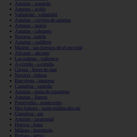
Asturias - somiedo
Asturias - avilés
Valladolid - valladolid
Asturias - corvera-de-asturias
Asturias - quirós
Asturias - cabranes
Navarra - tudela
Asturias - cudillero
Madrid - san-lorenzo-de-el-escorial
Alicante - alicante
Las-palmas - valleseco
A-coruña - a-coruña
Girona - lloret-de-mar
Navarra - lodosa
Barcelona - manresa
Cantabria - santoña
Asturias - tapia-de-casariego
Asturias - llanera
Pontevedra - pontevedra
Illes-balears - santa-eulària-des-riu
Gipuzkoa - aia
Asturias - taramundi
Huesca - fraga
Málaga - fuengirola
Bizkaia - getxo