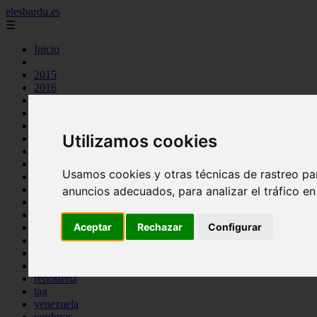
elesbardu.es
☰
Inicio
2015
2016
argentina
arroz
aves
Utilizamos cookies
carnes
cocina casera
comidas
Usamos cookies y otras técnicas de rastreo pa
espana
huevos
anuncios adecuados, para analizar el tráfico e
mariscos
otros
Aceptar
Rechazar
Configurar
pasta
pescado
postres
producto
reposteria
tag
venezuela
verduras