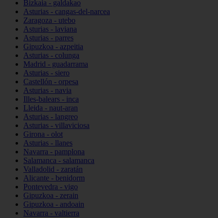
Bizkaia - galdakao
Asturias - cangas-del-narcea
Zaragoza - utebo
Asturias - laviana
Asturias - parres
Gipuzkoa - azpeitia
Asturias - colunga
Madrid - guadarrama
Asturias - siero
Castellón - orpesa
Asturias - navia
Illes-balears - inca
Lleida - naut-aran
Asturias - langreo
Asturias - villaviciosa
Girona - olot
Asturias - llanes
Navarra - pamplona
Salamanca - salamanca
Valladolid - zaratán
Alicante - benidorm
Pontevedra - vigo
Gipuzkoa - zerain
Gipuzkoa - andoain
Navarra - valtierra