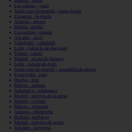
Málaga - ronda
Las-palmas - yaiza
Santa-cruz-de-tenerife - santa-úrsula
Zaragoza - la-muela
Asturias - mieres
Melilla - melilla
Las-palmas - mogán
Alicante - alcoi
Valladolid - valladolid
León - valencia-de-don-juan
Toledo - toledo
Madrid - alcalá-de-henares
León - garrafe-de-torío
Santa-cruz-de-tenerife - granadilla-de-abona
Pontevedra - vigo
Huelva - lepe
Málaga - málaga
Salamanca - salamanca
Madrid - pelayos-de-la-presa
Madrid - coslada
Málaga - estepona
Asturias - ribadesella
Bizkaia - galdakao
Madrid - torrejón-de-ardoz
Alicante - torrevieja