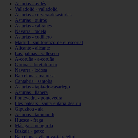
Asturias - avilés
Valladolid - valladolid
Asturias - corvera-de-asturias
Asturias - quirós
Asturias - cabranes
Navarra - tudela
Asturias - cudillero
Madrid - san-lorenzo-de-el-escorial
Alicante - alicante
Las-palmas - valleseco
A-coruña - a-coruña
Girona - lloret-de-mar
Navarra - lodosa
Barcelona - manresa
Cantabria - santoña
Asturias - tapia-de-casariego
Asturias - llanera
Pontevedra - pontevedra
Illes-balears - santa-eulària-des-riu
Gipuzkoa - aia
Asturias - taramundi
Huesca - fraga
Málaga - fuengirola
Bizkaia - getxo
Barcelona - vilanova-i-la-geltrú