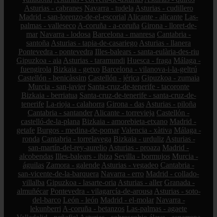
Asturias - cabranes
Navarra - tudela
Asturias - cudillero
Madrid - san-lorenzo-de-el-escorial
Alicante - alicante
Las-
palmas - valleseco
A-coruña - a-coruña
Girona - lloret-de-
mar
Navarra - lodosa
Barcelona - manresa
Cantabria -
santoña
Asturias - tapia-de-casariego
Asturias - llanera
Pontevedra - pontevedra
Illes-balears - santa-eulària-des-riu
Gipuzkoa - aia
Asturias - taramundi
Huesca - fraga
Málaga -
fuengirola
Bizkaia - getxo
Barcelona - vilanova-i-la-geltrú
Castellón - benicàssim
Castellón - jérica
Gipuzkoa - zumaia
Murcia - san-javier
Santa-cruz-de-tenerife - tacoronte
Bizkaia - berriatua
Santa-cruz-de-tenerife - santa-cruz-de-
tenerife
La-rioja - calahorra
Girona - das
Asturias - piloña
Cantabria - santander
Alicante - torrevieja
Castellón -
castelló-de-la-plana
Bizkaia - amorebieta-etxano
Madrid -
getafe
Burgos - medina-de-pomar
Valencia - xàtiva
Málaga -
ronda
Cantabria - torrelavega
Bizkaia - urduliz
Asturias -
san-martín-del-rey-aurelio
Asturias - proaza
Madrid -
alcobendas
Illes-balears - ibiza
Sevilla - bormujos
Murcia -
águilas
Zamora - galende
Asturias - vegadeo
Cantabria -
san-vicente-de-la-barquera
Navarra - erro
Madrid - collado-
villalba
Gipuzkoa - lasarte-oria
Asturias - aller
Granada -
almuñécar
Pontevedra - vilagarcía-de-arousa
Asturias - soto-
del-barco
León - león
Madrid - el-molar
Navarra -
lekunberri
A-coruña - betanzos
Las-palmas - agaete