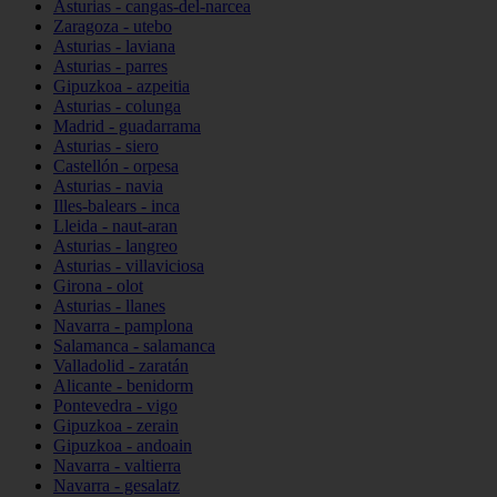
Asturias - cangas-del-narcea
Zaragoza - utebo
Asturias - laviana
Asturias - parres
Gipuzkoa - azpeitia
Asturias - colunga
Madrid - guadarrama
Asturias - siero
Castellón - orpesa
Asturias - navia
Illes-balears - inca
Lleida - naut-aran
Asturias - langreo
Asturias - villaviciosa
Girona - olot
Asturias - llanes
Navarra - pamplona
Salamanca - salamanca
Valladolid - zaratán
Alicante - benidorm
Pontevedra - vigo
Gipuzkoa - zerain
Gipuzkoa - andoain
Navarra - valtierra
Navarra - gesalatz