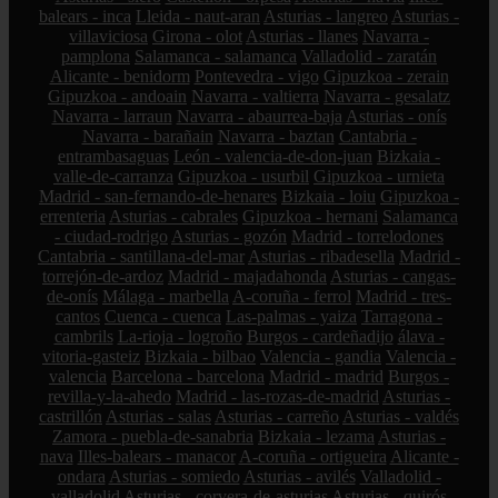
balears - inca
Lleida - naut-aran
Asturias - langreo
Asturias -
villaviciosa
Girona - olot
Asturias - llanes
Navarra -
pamplona
Salamanca - salamanca
Valladolid - zaratán
Alicante - benidorm
Pontevedra - vigo
Gipuzkoa - zerain
Gipuzkoa - andoain
Navarra - valtierra
Navarra - gesalatz
Navarra - larraun
Navarra - abaurrea-baja
Asturias - onís
Navarra - barañain
Navarra - baztan
Cantabria -
entrambasaguas
León - valencia-de-don-juan
Bizkaia -
valle-de-carranza
Gipuzkoa - usurbil
Gipuzkoa - urnieta
Madrid - san-fernando-de-henares
Bizkaia - loiu
Gipuzkoa -
errenteria
Asturias - cabrales
Gipuzkoa - hernani
Salamanca
- ciudad-rodrigo
Asturias - gozón
Madrid - torrelodones
Cantabria - santillana-del-mar
Asturias - ribadesella
Madrid -
torrejón-de-ardoz
Madrid - majadahonda
Asturias - cangas-
de-onís
Málaga - marbella
A-coruña - ferrol
Madrid - tres-
cantos
Cuenca - cuenca
Las-palmas - yaiza
Tarragona -
cambrils
La-rioja - logroño
Burgos - cardeñadijo
álava -
vitoria-gasteiz
Bizkaia - bilbao
Valencia - gandia
Valencia -
valencia
Barcelona - barcelona
Madrid - madrid
Burgos -
revilla-y-la-ahedo
Madrid - las-rozas-de-madrid
Asturias -
castrillón
Asturias - salas
Asturias - carreño
Asturias - valdés
Zamora - puebla-de-sanabria
Bizkaia - lezama
Asturias -
nava
Illes-balears - manacor
A-coruña - ortigueira
Alicante -
ondara
Asturias - somiedo
Asturias - avilés
Valladolid -
valladolid
Asturias - corvera-de-asturias
Asturias - quirós