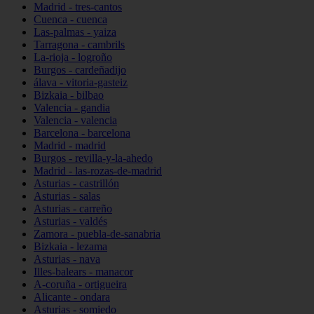
Madrid - tres-cantos
Cuenca - cuenca
Las-palmas - yaiza
Tarragona - cambrils
La-rioja - logroño
Burgos - cardeñadijo
álava - vitoria-gasteiz
Bizkaia - bilbao
Valencia - gandia
Valencia - valencia
Barcelona - barcelona
Madrid - madrid
Burgos - revilla-y-la-ahedo
Madrid - las-rozas-de-madrid
Asturias - castrillón
Asturias - salas
Asturias - carreño
Asturias - valdés
Zamora - puebla-de-sanabria
Bizkaia - lezama
Asturias - nava
Illes-balears - manacor
A-coruña - ortigueira
Alicante - ondara
Asturias - somiedo