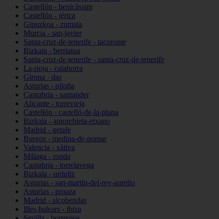
Castellón - benicàssim
Castellón - jérica
Gipuzkoa - zumaia
Murcia - san-javier
Santa-cruz-de-tenerife - tacoronte
Bizkaia - berriatua
Santa-cruz-de-tenerife - santa-cruz-de-tenerife
La-rioja - calahorra
Girona - das
Asturias - piloña
Cantabria - santander
Alicante - torrevieja
Castellón - castelló-de-la-plana
Bizkaia - amorebieta-etxano
Madrid - getafe
Burgos - medina-de-pomar
Valencia - xàtiva
Málaga - ronda
Cantabria - torrelavega
Bizkaia - urduliz
Asturias - san-martín-del-rey-aurelio
Asturias - proaza
Madrid - alcobendas
Illes-balears - ibiza
Sevilla - bormujos