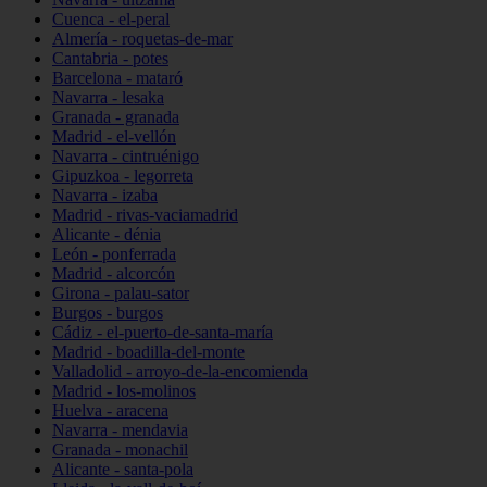
Cuenca - el-peral
Almería - roquetas-de-mar
Cantabria - potes
Barcelona - mataró
Navarra - lesaka
Granada - granada
Madrid - el-vellón
Navarra - cintruénigo
Gipuzkoa - legorreta
Navarra - izaba
Madrid - rivas-vaciamadrid
Alicante - dénia
León - ponferrada
Madrid - alcorcón
Girona - palau-sator
Burgos - burgos
Cádiz - el-puerto-de-santa-maría
Madrid - boadilla-del-monte
Valladolid - arroyo-de-la-encomienda
Madrid - los-molinos
Huelva - aracena
Navarra - mendavia
Granada - monachil
Alicante - santa-pola