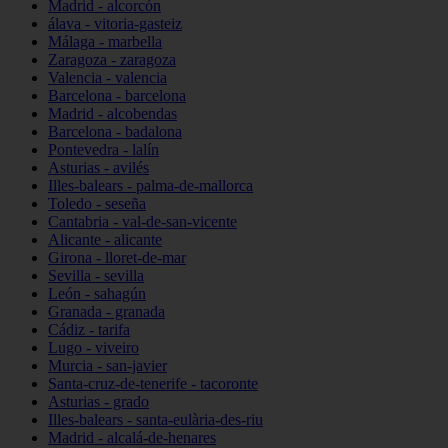
Madrid - alcorcón
álava - vitoria-gasteiz
Málaga - marbella
Zaragoza - zaragoza
Valencia - valencia
Barcelona - barcelona
Madrid - alcobendas
Barcelona - badalona
Pontevedra - lalín
Asturias - avilés
Illes-balears - palma-de-mallorca
Toledo - seseña
Cantabria - val-de-san-vicente
Alicante - alicante
Girona - lloret-de-mar
Sevilla - sevilla
León - sahagún
Granada - granada
Cádiz - tarifa
Lugo - viveiro
Murcia - san-javier
Santa-cruz-de-tenerife - tacoronte
Asturias - grado
Illes-balears - santa-eulària-des-riu
Madrid - alcalá-de-henares