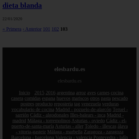
dieta blanda
22/01/2020
« Primera
‹ Anterior
101
102
103
elesbardu.es
elesbardu.es
Inicio
2015
2016
argentina
arroz
aves
carnes
cocina
casera
comidas
espana
huevos
mariscos
otros
pasta
pescado
postres
producto
reposteria
tag
venezuela
verduras
vocabulario de cocina
Madrid - pozuelo-de-alarcón
Teruel -
sarrión
Cádiz - algodonales
Illes-balears - inca
Madrid -
madrid
Málaga - torremolinos
Asturias - oviedo
Cádiz - el-
puerto-de-santa-maría
Asturias - aller
Toledo - illescas
álava
- vitoria-gasteiz
Málaga - marbella
Zaragoza - zaragoza
Barcelona - barcelona
Valencia - valencia
Pontevedra - lalín