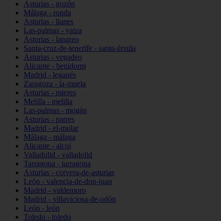
Asturias - gozón
Málaga - ronda
Asturias - llanes
Las-palmas - yaiza
Asturias - langreo
Santa-cruz-de-tenerife - santa-úrsula
Asturias - vegadeo
Alicante - benidorm
Madrid - leganés
Zaragoza - la-muela
Asturias - mieres
Melilla - melilla
Las-palmas - mogán
Asturias - parres
Madrid - el-molar
Málaga - málaga
Alicante - alcoi
Valladolid - valladolid
Tarragona - tarragona
Asturias - corvera-de-asturias
León - valencia-de-don-juan
Madrid - valdemoro
Madrid - villaviciosa-de-odón
León - león
Toledo - toledo