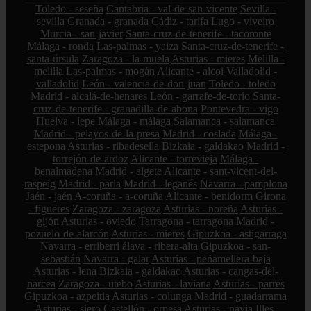
Toledo - seseña
Cantabria - val-de-san-vicente
Sevilla -
sevilla
Granada - granada
Cádiz - tarifa
Lugo - viveiro
Murcia - san-javier
Santa-cruz-de-tenerife - tacoronte
Málaga - ronda
Las-palmas - yaiza
Santa-cruz-de-tenerife -
santa-úrsula
Zaragoza - la-muela
Asturias - mieres
Melilla -
melilla
Las-palmas - mogán
Alicante - alcoi
Valladolid -
valladolid
León - valencia-de-don-juan
Toledo - toledo
Madrid - alcalá-de-henares
León - garrafe-de-torío
Santa-
cruz-de-tenerife - granadilla-de-abona
Pontevedra - vigo
Huelva - lepe
Málaga - málaga
Salamanca - salamanca
Madrid - pelayos-de-la-presa
Madrid - coslada
Málaga -
estepona
Asturias - ribadesella
Bizkaia - galdakao
Madrid -
torrejón-de-ardoz
Alicante - torrevieja
Málaga -
benalmádena
Madrid - algete
Alicante - sant-vicent-del-
raspeig
Madrid - parla
Madrid - leganés
Navarra - pamplona
Jaén - jaén
A-coruña - a-coruña
Alicante - benidorm
Girona
- figueres
Zaragoza - zaragoza
Asturias - noreña
Asturias -
gijón
Asturias - oviedo
Tarragona - tarragona
Madrid -
pozuelo-de-alarcón
Asturias - mieres
Gipuzkoa - astigarraga
Navarra - erriberri
álava - ribera-alta
Gipuzkoa - san-
sebastián
Navarra - galar
Asturias - peñamellera-baja
Asturias - lena
Bizkaia - galdakao
Asturias - cangas-del-
narcea
Zaragoza - utebo
Asturias - laviana
Asturias - parres
Gipuzkoa - azpeitia
Asturias - colunga
Madrid - guadarrama
Asturias - siero
Castellón - orpesa
Asturias - navia
Illes-