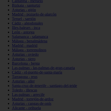
Cantabria - meruelo
Bizkaia - santurtzi
Asturias - gijón
Madrid - pozuelo-de-alarcón
Teruel - sarrión
Cádiz - algodonales
Illes-balears - inca
León - astorga
Salamanca - salamanca
Málaga - benalmádena
Madrid - madrid
Málaga - torremolinos
Asturias - oviedo
Asturias - siero
Barcelona - berga
Las-palmas - las-palmas-de-gran-canaria
Cádiz - el-puerto-de-santa-maría
Tarragona - reus
Asturias - aller
Santa-cruz-de-tenerife - santiago-del-teide
Toledo - illescas
Las-palmas - arrecife
Madrid - torrejón-de-ardoz
Asturias - cangas-de-onís
Alicante - orihuela