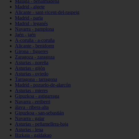
Málaga - benalmádena
Madrid - algete
Alicante - sant-vicent-del-raspeig
Madrid - parla
Madrid - leganés
Navarra - pamplona
Jaén - jaén
A-coruña - a-coruña
Alicante - benidorm
Girona - figueres
Zaragoza - zaragoza
Asturias - noreña
Asturias - gijón
Asturias - oviedo
Tarragona - tarragona
Madrid - pozuelo-de-alarcón
Asturias - mieres
Gipuzkoa - astigarraga
Navarra - erriberri
álava - ribera-alta
Gipuzkoa - san-sebastián
Navarra - galar
Asturias - peñamellera-baja
Asturias - lena
Bizkaia - galdakao