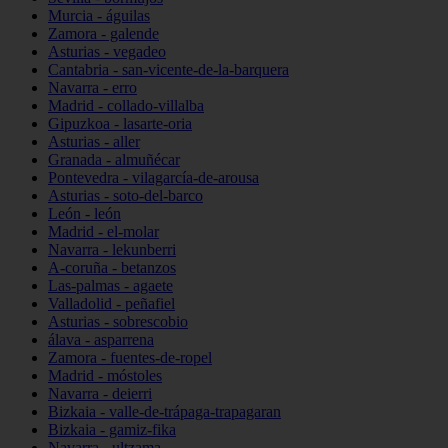
Murcia - águilas
Zamora - galende
Asturias - vegadeo
Cantabria - san-vicente-de-la-barquera
Navarra - erro
Madrid - collado-villalba
Gipuzkoa - lasarte-oria
Asturias - aller
Granada - almuñécar
Pontevedra - vilagarcía-de-arousa
Asturias - soto-del-barco
León - león
Madrid - el-molar
Navarra - lekunberri
A-coruña - betanzos
Las-palmas - agaete
Valladolid - peñafiel
Asturias - sobrescobio
álava - asparrena
Zamora - fuentes-de-ropel
Madrid - móstoles
Navarra - deierri
Bizkaia - valle-de-trápaga-trapagaran
Bizkaia - gamiz-fika
Navarra - ultzama