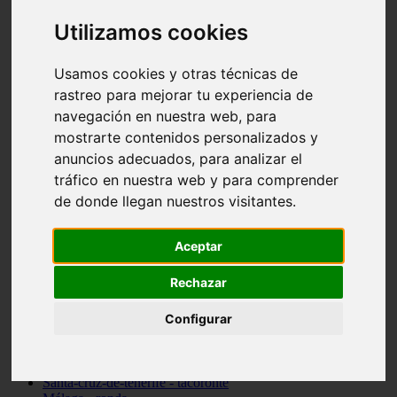
Madrid - pozuelo-de-alarcón
Utilizamos cookies
Teruel - sarrión
Cádiz - algodonales
Illes-balears - inca
Usamos cookies y otras técnicas de
Madrid - madrid
rastreo para mejorar tu experiencia de
Málaga - torremolinos
Asturias - oviedo
navegación en nuestra web, para
Cádiz - el-puerto-de-santa-maría
mostrarte contenidos personalizados y
Asturias - aller
anuncios adecuados, para analizar el
Toledo - illescas
álava - vitoria-gasteiz
tráfico en nuestra web y para comprender
Málaga - marbella
de donde llegan nuestros visitantes.
Zaragoza - zaragoza
Barcelona - barcelona
Valencia - valencia
Aceptar
Pontevedra - lalín
Toledo - seseña
Rechazar
Cantabria - val-de-san-vicente
Sevilla - sevilla
Granada - granada
Configurar
Cádiz - tarifa
Lugo - viveiro
Murcia - san-javier
Santa-cruz-de-tenerife - tacoronte