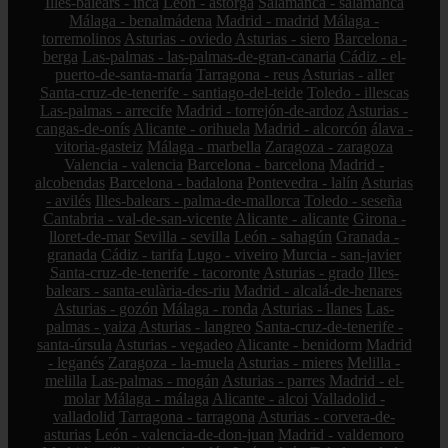
Illes-balears - inca
León - astorga
Salamanca - salamanca
Málaga - benalmádena
Madrid - madrid
Málaga -
torremolinos
Asturias - oviedo
Asturias - siero
Barcelona -
berga
Las-palmas - las-palmas-de-gran-canaria
Cádiz - el-
puerto-de-santa-maría
Tarragona - reus
Asturias - aller
Santa-cruz-de-tenerife - santiago-del-teide
Toledo - illescas
Las-palmas - arrecife
Madrid - torrejón-de-ardoz
Asturias -
cangas-de-onís
Alicante - orihuela
Madrid - alcorcón
álava -
vitoria-gasteiz
Málaga - marbella
Zaragoza - zaragoza
Valencia - valencia
Barcelona - barcelona
Madrid -
alcobendas
Barcelona - badalona
Pontevedra - lalín
Asturias
- avilés
Illes-balears - palma-de-mallorca
Toledo - seseña
Cantabria - val-de-san-vicente
Alicante - alicante
Girona -
lloret-de-mar
Sevilla - sevilla
León - sahagún
Granada -
granada
Cádiz - tarifa
Lugo - viveiro
Murcia - san-javier
Santa-cruz-de-tenerife - tacoronte
Asturias - grado
Illes-
balears - santa-eulària-des-riu
Madrid - alcalá-de-henares
Asturias - gozón
Málaga - ronda
Asturias - llanes
Las-
palmas - yaiza
Asturias - langreo
Santa-cruz-de-tenerife -
santa-úrsula
Asturias - vegadeo
Alicante - benidorm
Madrid
- leganés
Zaragoza - la-muela
Asturias - mieres
Melilla -
melilla
Las-palmas - mogán
Asturias - parres
Madrid - el-
molar
Málaga - málaga
Alicante - alcoi
Valladolid -
valladolid
Tarragona - tarragona
Asturias - corvera-de-
asturias
León - valencia-de-don-juan
Madrid - valdemoro