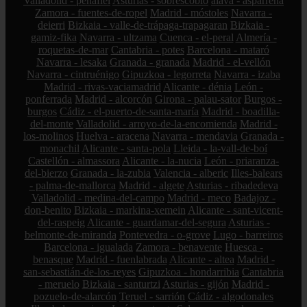
Valladolid - peñafiel
Asturias - sobrescobio
álava - asparrena
Zamora - fuentes-de-ropel
Madrid - móstoles
Navarra -
deierri
Bizkaia - valle-de-trápaga-trapagaran
Bizkaia -
gamiz-fika
Navarra - ultzama
Cuenca - el-peral
Almería -
roquetas-de-mar
Cantabria - potes
Barcelona - mataró
Navarra - lesaka
Granada - granada
Madrid - el-vellón
Navarra - cintruénigo
Gipuzkoa - legorreta
Navarra - izaba
Madrid - rivas-vaciamadrid
Alicante - dénia
León -
ponferrada
Madrid - alcorcón
Girona - palau-sator
Burgos -
burgos
Cádiz - el-puerto-de-santa-maría
Madrid - boadilla-
del-monte
Valladolid - arroyo-de-la-encomienda
Madrid -
los-molinos
Huelva - aracena
Navarra - mendavia
Granada -
monachil
Alicante - santa-pola
Lleida - la-vall-de-boí
Castellón - almassora
Alicante - la-nucia
León - priaranza-
del-bierzo
Granada - la-zubia
Valencia - alberic
Illes-balears
- palma-de-mallorca
Madrid - algete
Asturias - ribadedeva
Valladolid - medina-del-campo
Madrid - meco
Badajoz -
don-benito
Bizkaia - markina-xemein
Alicante - sant-vicent-
del-raspeig
Alicante - guardamar-del-segura
Asturias -
belmonte-de-miranda
Pontevedra - o-grove
Lugo - barreiros
Barcelona - igualada
Zamora - benavente
Huesca -
benasque
Madrid - fuenlabrada
Alicante - altea
Madrid -
san-sebastián-de-los-reyes
Gipuzkoa - hondarribia
Cantabria
- meruelo
Bizkaia - santurtzi
Asturias - gijón
Madrid -
pozuelo-de-alarcón
Teruel - sarrión
Cádiz - algodonales