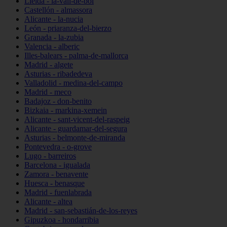
Lleida - la-vall-de-boí
Castellón - almassora
Alicante - la-nucia
León - priaranza-del-bierzo
Granada - la-zubia
Valencia - alberic
Illes-balears - palma-de-mallorca
Madrid - algete
Asturias - ribadedeva
Valladolid - medina-del-campo
Madrid - meco
Badajoz - don-benito
Bizkaia - markina-xemein
Alicante - sant-vicent-del-raspeig
Alicante - guardamar-del-segura
Asturias - belmonte-de-miranda
Pontevedra - o-grove
Lugo - barreiros
Barcelona - igualada
Zamora - benavente
Huesca - benasque
Madrid - fuenlabrada
Alicante - altea
Madrid - san-sebastián-de-los-reyes
Gipuzkoa - hondarribia