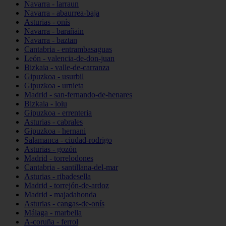
Navarra - larraun
Navarra - abaurrea-baja
Asturias - onís
Navarra - barañain
Navarra - baztan
Cantabria - entrambasaguas
León - valencia-de-don-juan
Bizkaia - valle-de-carranza
Gipuzkoa - usurbil
Gipuzkoa - urnieta
Madrid - san-fernando-de-henares
Bizkaia - loiu
Gipuzkoa - errenteria
Asturias - cabrales
Gipuzkoa - hernani
Salamanca - ciudad-rodrigo
Asturias - gozón
Madrid - torrelodones
Cantabria - santillana-del-mar
Asturias - ribadesella
Madrid - torrejón-de-ardoz
Madrid - majadahonda
Asturias - cangas-de-onís
Málaga - marbella
A-coruña - ferrol