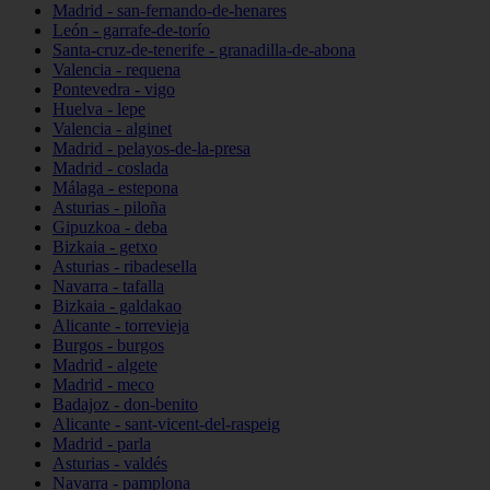
Madrid - san-fernando-de-henares
León - garrafe-de-torío
Santa-cruz-de-tenerife - granadilla-de-abona
Valencia - requena
Pontevedra - vigo
Huelva - lepe
Valencia - alginet
Madrid - pelayos-de-la-presa
Madrid - coslada
Málaga - estepona
Asturias - piloña
Gipuzkoa - deba
Bizkaia - getxo
Asturias - ribadesella
Navarra - tafalla
Bizkaia - galdakao
Alicante - torrevieja
Burgos - burgos
Madrid - algete
Madrid - meco
Badajoz - don-benito
Alicante - sant-vicent-del-raspeig
Madrid - parla
Asturias - valdés
Navarra - pamplona