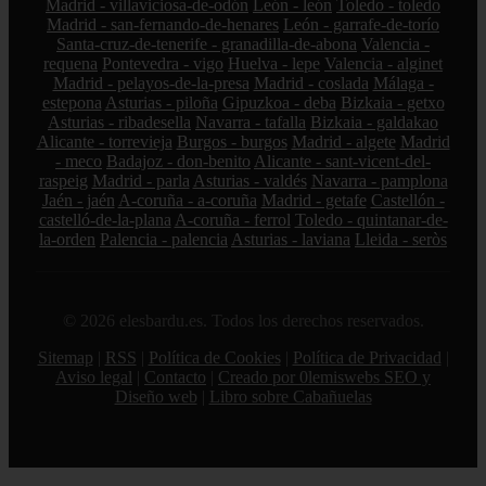
Madrid - villaviciosa-de-odón
León - león
Toledo - toledo
Madrid - san-fernando-de-henares
León - garrafe-de-torío
Santa-cruz-de-tenerife - granadilla-de-abona
Valencia -
requena
Pontevedra - vigo
Huelva - lepe
Valencia - alginet
Madrid - pelayos-de-la-presa
Madrid - coslada
Málaga -
estepona
Asturias - piloña
Gipuzkoa - deba
Bizkaia - getxo
Asturias - ribadesella
Navarra - tafalla
Bizkaia - galdakao
Alicante - torrevieja
Burgos - burgos
Madrid - algete
Madrid
- meco
Badajoz - don-benito
Alicante - sant-vicent-del-
raspeig
Madrid - parla
Asturias - valdés
Navarra - pamplona
Jaén - jaén
A-coruña - a-coruña
Madrid - getafe
Castellón -
castelló-de-la-plana
A-coruña - ferrol
Toledo - quintanar-de-
la-orden
Palencia - palencia
Asturias - laviana
Lleida - seròs
© 2026 elesbardu.es. Todos los derechos reservados.
Sitemap
|
RSS
|
Política de Cookies
|
Política de Privacidad
|
Aviso legal
|
Contacto
|
Creado por 0lemiswebs SEO y
Diseño web
|
Libro sobre Cabañuelas