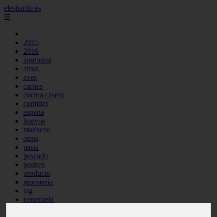
elesbardu.es
☰
2015
2016
argentina
arroz
aves
carnes
cocina casera
comidas
espana
huevos
mariscos
otros
pasta
pescado
postres
producto
reposteria
tag
venezuela
verduras
vocabulario de cocina