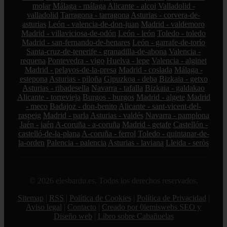
molar
Málaga - málaga
Alicante - alcoi
Valladolid -
valladolid
Tarragona - tarragona
Asturias - corvera-de-
asturias
León - valencia-de-don-juan
Madrid - valdemoro
Madrid - villaviciosa-de-odón
León - león
Toledo - toledo
Madrid - san-fernando-de-henares
León - garrafe-de-torío
Santa-cruz-de-tenerife - granadilla-de-abona
Valencia -
requena
Pontevedra - vigo
Huelva - lepe
Valencia - alginet
Madrid - pelayos-de-la-presa
Madrid - coslada
Málaga -
estepona
Asturias - piloña
Gipuzkoa - deba
Bizkaia - getxo
Asturias - ribadesella
Navarra - tafalla
Bizkaia - galdakao
Alicante - torrevieja
Burgos - burgos
Madrid - algete
Madrid
- meco
Badajoz - don-benito
Alicante - sant-vicent-del-
raspeig
Madrid - parla
Asturias - valdés
Navarra - pamplona
Jaén - jaén
A-coruña - a-coruña
Madrid - getafe
Castellón -
castelló-de-la-plana
A-coruña - ferrol
Toledo - quintanar-de-
la-orden
Palencia - palencia
Asturias - laviana
Lleida - seròs
© 2026 elesbardu.es. Todos los derechos reservados.
Sitemap
|
RSS
|
Política de Cookies
|
Política de Privacidad
|
Aviso legal
|
Contacto
|
Creado por 0lemiswebs SEO y
Diseño web
|
Libro sobre Cabañuelas