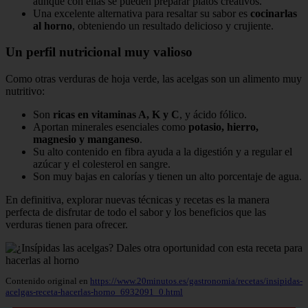
aunque con ellas se pueden preparar platos creativos.
Una excelente alternativa para resaltar su sabor es
cocinarlas
al horno
, obteniendo un resultado delicioso y crujiente.
Un perfil nutricional muy valioso
Como otras verduras de hoja verde, las acelgas son un alimento muy
nutritivo:
Son
ricas en vitaminas A, K y C
, y ácido fólico.
Aportan minerales esenciales como
potasio, hierro,
magnesio y manganeso
.
Su alto contenido en fibra ayuda a la digestión y a regular el
azúcar y el colesterol en sangre.
Son muy bajas en calorías y tienen un alto porcentaje de agua.
En definitiva, explorar nuevas técnicas y recetas es la manera
perfecta de disfrutar de todo el sabor y los beneficios que las
verduras tienen para ofrecer.
Contenido original en
https://www.20minutos.es/gastronomia/recetas/insipidas-
acelgas-receta-hacerlas-horno_6932091_0.html