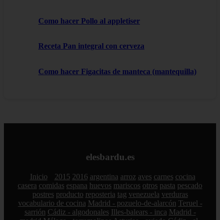
Como hacer Pollo al appletiser
Receta Pan integral con cerveza
Como hacer Figacitas de manteca (mantequilla)
elesbardu.es
Inicio
2015
2016
argentina
arroz
aves
carnes
cocina
casera
comidas
espana
huevos
mariscos
otros
pasta
pescado
postres
producto
reposteria
tag
venezuela
verduras
vocabulario de cocina
Madrid - pozuelo-de-alarcón
Teruel -
sarrión
Cádiz - algodonales
Illes-balears - inca
Madrid -