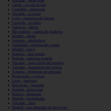
Alicante - santa-pola
Lleida - la-vall-de-boí
Castellón - almassora
Alicante - la-nucia
León - priaranza-del-bierzo
Granada - la-zubia
Valencia - alberic
Illes-balears - palma-de-mallorca
Madrid - algete
Asturias - ribadedeva
Valladolid - medina-del-campo
Madrid - meco
Badajoz - don-benito
Bizkaia - markina-xemein
Alicante - sant-vicent-del-raspeig
Alicante - guardamar-del-segura
Asturias - belmonte-de-miranda
Pontevedra - o-grove
Lugo - barreiros
Barcelona - igualada
Zamora - benavente
Huesca - benasque
Madrid - fuenlabrada
Alicante - altea
Madrid - san-sebastián-de-los-reyes