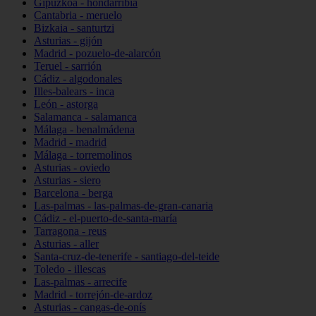
Gipuzkoa - hondarribia
Cantabria - meruelo
Bizkaia - santurtzi
Asturias - gijón
Madrid - pozuelo-de-alarcón
Teruel - sarrión
Cádiz - algodonales
Illes-balears - inca
León - astorga
Salamanca - salamanca
Málaga - benalmádena
Madrid - madrid
Málaga - torremolinos
Asturias - oviedo
Asturias - siero
Barcelona - berga
Las-palmas - las-palmas-de-gran-canaria
Cádiz - el-puerto-de-santa-maría
Tarragona - reus
Asturias - aller
Santa-cruz-de-tenerife - santiago-del-teide
Toledo - illescas
Las-palmas - arrecife
Madrid - torrejón-de-ardoz
Asturias - cangas-de-onís