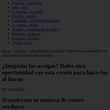
Navarra - pamplona
Jaén - jaén
A-coruña - a-coruña
Madrid - getafe
Castellón - castelló-de-la-plana
A-coruña - ferrol
Toledo - quintanar-de-la-orden
Palencia - palencia
Asturias - laviana
Lleida - seròs
Inicio
>
recetas
>
¿Insípidas las acelgas? Dales otra oportunidad con
esta receta para hacerlas al horno
¿Insípidas las acelgas? Dales otra
oportunidad con esta receta para hacerlas
al horno
📅 14/02/2026
Transforma tu manera de comer
verduras