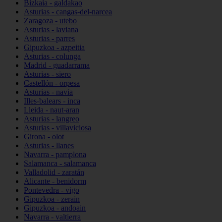
Bizkaia - galdakao
Asturias - cangas-del-narcea
Zaragoza - utebo
Asturias - laviana
Asturias - parres
Gipuzkoa - azpeitia
Asturias - colunga
Madrid - guadarrama
Asturias - siero
Castellón - orpesa
Asturias - navia
Illes-balears - inca
Lleida - naut-aran
Asturias - langreo
Asturias - villaviciosa
Girona - olot
Asturias - llanes
Navarra - pamplona
Salamanca - salamanca
Valladolid - zaratán
Alicante - benidorm
Pontevedra - vigo
Gipuzkoa - zerain
Gipuzkoa - andoain
Navarra - valtierra