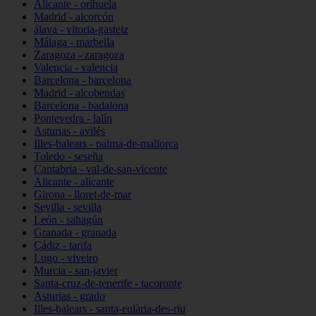
Alicante - orihuela
Madrid - alcorcón
álava - vitoria-gasteiz
Málaga - marbella
Zaragoza - zaragoza
Valencia - valencia
Barcelona - barcelona
Madrid - alcobendas
Barcelona - badalona
Pontevedra - lalín
Asturias - avilés
Illes-balears - palma-de-mallorca
Toledo - seseña
Cantabria - val-de-san-vicente
Alicante - alicante
Girona - lloret-de-mar
Sevilla - sevilla
León - sahagún
Granada - granada
Cádiz - tarifa
Lugo - viveiro
Murcia - san-javier
Santa-cruz-de-tenerife - tacoronte
Asturias - grado
Illes-balears - santa-eulària-des-riu