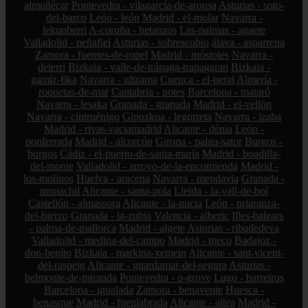
almuñécar
Pontevedra - vilagarcía-de-arousa
Asturias - soto-
del-barco
León - león
Madrid - el-molar
Navarra -
lekunberri
A-coruña - betanzos
Las-palmas - agaete
Valladolid - peñafiel
Asturias - sobrescobio
álava - asparrena
Zamora - fuentes-de-ropel
Madrid - móstoles
Navarra -
deierri
Bizkaia - valle-de-trápaga-trapagaran
Bizkaia -
gamiz-fika
Navarra - ultzama
Cuenca - el-peral
Almería -
roquetas-de-mar
Cantabria - potes
Barcelona - mataró
Navarra - lesaka
Granada - granada
Madrid - el-vellón
Navarra - cintruénigo
Gipuzkoa - legorreta
Navarra - izaba
Madrid - rivas-vaciamadrid
Alicante - dénia
León -
ponferrada
Madrid - alcorcón
Girona - palau-sator
Burgos -
burgos
Cádiz - el-puerto-de-santa-maría
Madrid - boadilla-
del-monte
Valladolid - arroyo-de-la-encomienda
Madrid -
los-molinos
Huelva - aracena
Navarra - mendavia
Granada -
monachil
Alicante - santa-pola
Lleida - la-vall-de-boí
Castellón - almassora
Alicante - la-nucia
León - priaranza-
del-bierzo
Granada - la-zubia
Valencia - alberic
Illes-balears
- palma-de-mallorca
Madrid - algete
Asturias - ribadedeva
Valladolid - medina-del-campo
Madrid - meco
Badajoz -
don-benito
Bizkaia - markina-xemein
Alicante - sant-vicent-
del-raspeig
Alicante - guardamar-del-segura
Asturias -
belmonte-de-miranda
Pontevedra - o-grove
Lugo - barreiros
Barcelona - igualada
Zamora - benavente
Huesca -
benasque
Madrid - fuenlabrada
Alicante - altea
Madrid -