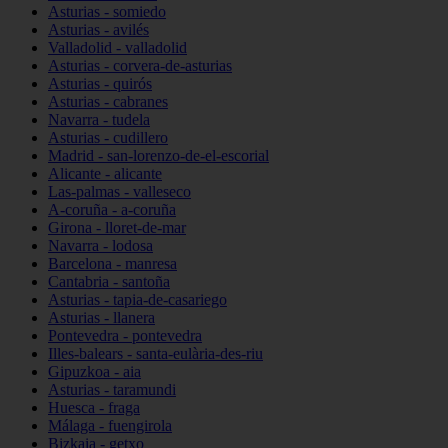
Asturias - somiedo
Asturias - avilés
Valladolid - valladolid
Asturias - corvera-de-asturias
Asturias - quirós
Asturias - cabranes
Navarra - tudela
Asturias - cudillero
Madrid - san-lorenzo-de-el-escorial
Alicante - alicante
Las-palmas - valleseco
A-coruña - a-coruña
Girona - lloret-de-mar
Navarra - lodosa
Barcelona - manresa
Cantabria - santoña
Asturias - tapia-de-casariego
Asturias - llanera
Pontevedra - pontevedra
Illes-balears - santa-eulària-des-riu
Gipuzkoa - aia
Asturias - taramundi
Huesca - fraga
Málaga - fuengirola
Bizkaia - getxo