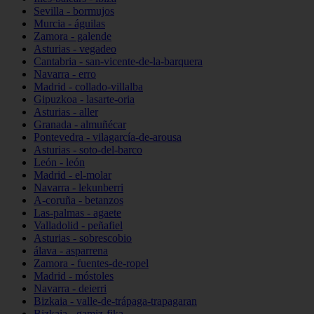
Sevilla - bormujos
Murcia - águilas
Zamora - galende
Asturias - vegadeo
Cantabria - san-vicente-de-la-barquera
Navarra - erro
Madrid - collado-villalba
Gipuzkoa - lasarte-oria
Asturias - aller
Granada - almuñécar
Pontevedra - vilagarcía-de-arousa
Asturias - soto-del-barco
León - león
Madrid - el-molar
Navarra - lekunberri
A-coruña - betanzos
Las-palmas - agaete
Valladolid - peñafiel
Asturias - sobrescobio
álava - asparrena
Zamora - fuentes-de-ropel
Madrid - móstoles
Navarra - deierri
Bizkaia - valle-de-trápaga-trapagaran
Bizkaia - gamiz-fika