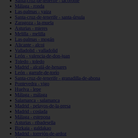
Santa-cruz-de-tenerife - tacoronte
Málaga - ronda
Las-palmas - yaiza
Santa-cruz-de-tenerife - santa-úrsula
Zaragoza - la-muela
Asturias - mieres
Melilla - melilla
Las-palmas - mogán
Alicante - alcoi
Valladolid - valladolid
León - valencia-de-don-juan
Toledo - toledo
Madrid - alcalá-de-henares
León - garrafe-de-torío
Santa-cruz-de-tenerife - granadilla-de-abona
Pontevedra - vigo
Huelva - lepe
Málaga - málaga
Salamanca - salamanca
Madrid - pelayos-de-la-presa
Madrid - coslada
Málaga - estepona
Asturias - ribadesella
Bizkaia - galdakao
Madrid - torrejón-de-ardoz