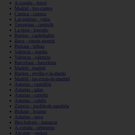
A-coruña - ferrol
Madrid - tres-cantos
Cuenca - cuenca
Las-palmas - yaiza
Tarragona - cambrils
La-rioja - logroño
Burgos - cardeñadijo
álava - vitoria-gasteiz
Bizkaia - bilbao
Valencia - gandia
Valencia - valencia
Barcelona - barcelona
Madrid - madrid
Burgos - revilla-y-la-ahedo
Madrid - las-rozas-de-madrid
Asturias - castrillón
Asturias - salas
Asturias - carreño
Asturias - valdés
Zamora - puebla-de-sanabria
Bizkaia - lezama
Asturias - nava
Illes-balears - manacor
A-coruña - ortigueira
Alicante - ondara