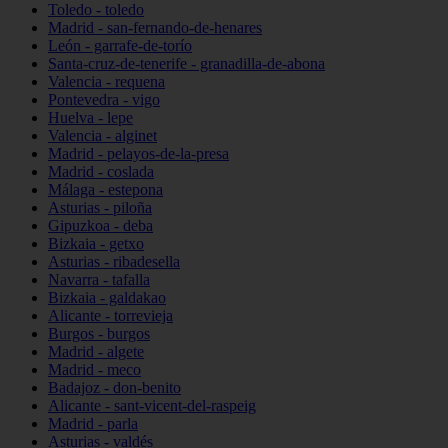
Toledo - toledo
Madrid - san-fernando-de-henares
León - garrafe-de-torío
Santa-cruz-de-tenerife - granadilla-de-abona
Valencia - requena
Pontevedra - vigo
Huelva - lepe
Valencia - alginet
Madrid - pelayos-de-la-presa
Madrid - coslada
Málaga - estepona
Asturias - piloña
Gipuzkoa - deba
Bizkaia - getxo
Asturias - ribadesella
Navarra - tafalla
Bizkaia - galdakao
Alicante - torrevieja
Burgos - burgos
Madrid - algete
Madrid - meco
Badajoz - don-benito
Alicante - sant-vicent-del-raspeig
Madrid - parla
Asturias - valdés