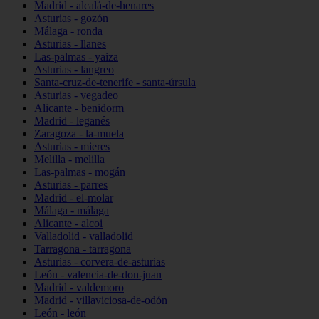
Madrid - alcalá-de-henares
Asturias - gozón
Málaga - ronda
Asturias - llanes
Las-palmas - yaiza
Asturias - langreo
Santa-cruz-de-tenerife - santa-úrsula
Asturias - vegadeo
Alicante - benidorm
Madrid - leganés
Zaragoza - la-muela
Asturias - mieres
Melilla - melilla
Las-palmas - mogán
Asturias - parres
Madrid - el-molar
Málaga - málaga
Alicante - alcoi
Valladolid - valladolid
Tarragona - tarragona
Asturias - corvera-de-asturias
León - valencia-de-don-juan
Madrid - valdemoro
Madrid - villaviciosa-de-odón
León - león