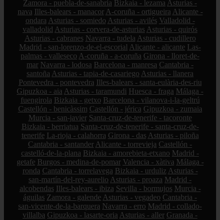
Zamora - puebla-de-sanabria
Bizkaia - lezama
Asturias -
nava
Illes-balears - manacor
A-coruña - ortigueira
Alicante -
ondara
Asturias - somiedo
Asturias - avilés
Valladolid -
valladolid
Asturias - corvera-de-asturias
Asturias - quirós
Asturias - cabranes
Navarra - tudela
Asturias - cudillero
Madrid - san-lorenzo-de-el-escorial
Alicante - alicante
Las-
palmas - valleseco
A-coruña - a-coruña
Girona - lloret-de-
mar
Navarra - lodosa
Barcelona - manresa
Cantabria -
santoña
Asturias - tapia-de-casariego
Asturias - llanera
Pontevedra - pontevedra
Illes-balears - santa-eulària-des-riu
Gipuzkoa - aia
Asturias - taramundi
Huesca - fraga
Málaga -
fuengirola
Bizkaia - getxo
Barcelona - vilanova-i-la-geltrú
Castellón - benicàssim
Castellón - jérica
Gipuzkoa - zumaia
Murcia - san-javier
Santa-cruz-de-tenerife - tacoronte
Bizkaia - berriatua
Santa-cruz-de-tenerife - santa-cruz-de-
tenerife
La-rioja - calahorra
Girona - das
Asturias - piloña
Cantabria - santander
Alicante - torrevieja
Castellón -
castelló-de-la-plana
Bizkaia - amorebieta-etxano
Madrid -
getafe
Burgos - medina-de-pomar
Valencia - xàtiva
Málaga -
ronda
Cantabria - torrelavega
Bizkaia - urduliz
Asturias -
san-martín-del-rey-aurelio
Asturias - proaza
Madrid -
alcobendas
Illes-balears - ibiza
Sevilla - bormujos
Murcia -
águilas
Zamora - galende
Asturias - vegadeo
Cantabria -
san-vicente-de-la-barquera
Navarra - erro
Madrid - collado-
villalba
Gipuzkoa - lasarte-oria
Asturias - aller
Granada -