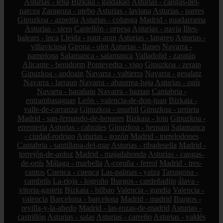
Asturias - lena
Bizkaia - galdakao
Asturias - cangas-del-
narcea
Zaragoza - utebo
Asturias - laviana
Asturias - parres
Gipuzkoa - azpeitia
Asturias - colunga
Madrid - guadarrama
Asturias - siero
Castellón - orpesa
Asturias - navia
Illes-
balears - inca
Lleida - naut-aran
Asturias - langreo
Asturias -
villaviciosa
Girona - olot
Asturias - llanes
Navarra -
pamplona
Salamanca - salamanca
Valladolid - zaratán
Alicante - benidorm
Pontevedra - vigo
Gipuzkoa - zerain
Gipuzkoa - andoain
Navarra - valtierra
Navarra - gesalatz
Navarra - larraun
Navarra - abaurrea-baja
Asturias - onís
Navarra - barañain
Navarra - baztan
Cantabria -
entrambasaguas
León - valencia-de-don-juan
Bizkaia -
valle-de-carranza
Gipuzkoa - usurbil
Gipuzkoa - urnieta
Madrid - san-fernando-de-henares
Bizkaia - loiu
Gipuzkoa -
errenteria
Asturias - cabrales
Gipuzkoa - hernani
Salamanca
- ciudad-rodrigo
Asturias - gozón
Madrid - torrelodones
Cantabria - santillana-del-mar
Asturias - ribadesella
Madrid -
torrejón-de-ardoz
Madrid - majadahonda
Asturias - cangas-
de-onís
Málaga - marbella
A-coruña - ferrol
Madrid - tres-
cantos
Cuenca - cuenca
Las-palmas - yaiza
Tarragona -
cambrils
La-rioja - logroño
Burgos - cardeñadijo
álava -
vitoria-gasteiz
Bizkaia - bilbao
Valencia - gandia
Valencia -
valencia
Barcelona - barcelona
Madrid - madrid
Burgos -
revilla-y-la-ahedo
Madrid - las-rozas-de-madrid
Asturias -
castrillón
Asturias - salas
Asturias - carreño
Asturias - valdés