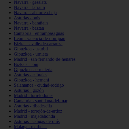
Navarra - gesalatz
Navarra - larraun
Navarra - abaurrea-baja
Asturias - onís
Navarra - barañain
Navarra - baztan
Cantabria - entrambasaguas
León - valencia-de-don-juan
Bizkaia - valle-de-carranza
Gipuzkoa - usurbil
Gipuzkoa - urnieta
Madrid - san-fernando-de-henares
Bizkaia - loiu
Gipuzkoa - errenteria
Asturias - cabrales
Gipuzkoa - hernani
Salamanca - ciudad-rodrigo
Asturias - gozón
Madrid - torrelodones
Cantabria - santillana-del-mar
Asturias - ribadesella
Madrid - torrejón-de-ardoz
Madrid - majadahonda
Asturias - cangas-de-onís
Málaga - marbella