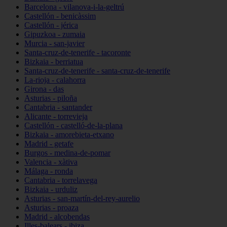
Barcelona - vilanova-i-la-geltrú
Castellón - benicàssim
Castellón - jérica
Gipuzkoa - zumaia
Murcia - san-javier
Santa-cruz-de-tenerife - tacoronte
Bizkaia - berriatua
Santa-cruz-de-tenerife - santa-cruz-de-tenerife
La-rioja - calahorra
Girona - das
Asturias - piloña
Cantabria - santander
Alicante - torrevieja
Castellón - castelló-de-la-plana
Bizkaia - amorebieta-etxano
Madrid - getafe
Burgos - medina-de-pomar
Valencia - xàtiva
Málaga - ronda
Cantabria - torrelavega
Bizkaia - urduliz
Asturias - san-martín-del-rey-aurelio
Asturias - proaza
Madrid - alcobendas
Illes-balears - ibiza