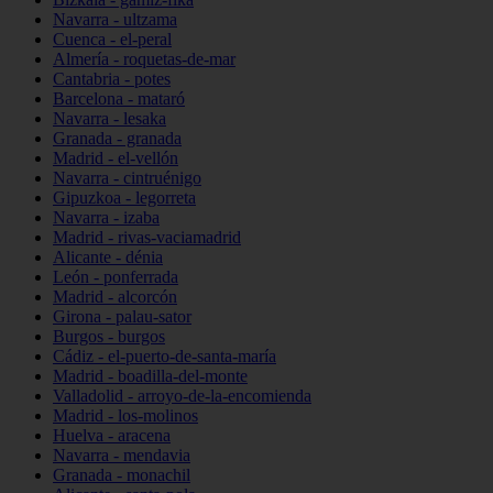
Navarra - ultzama
Cuenca - el-peral
Almería - roquetas-de-mar
Cantabria - potes
Barcelona - mataró
Navarra - lesaka
Granada - granada
Madrid - el-vellón
Navarra - cintruénigo
Gipuzkoa - legorreta
Navarra - izaba
Madrid - rivas-vaciamadrid
Alicante - dénia
León - ponferrada
Madrid - alcorcón
Girona - palau-sator
Burgos - burgos
Cádiz - el-puerto-de-santa-maría
Madrid - boadilla-del-monte
Valladolid - arroyo-de-la-encomienda
Madrid - los-molinos
Huelva - aracena
Navarra - mendavia
Granada - monachil