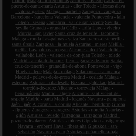
madrid
Málaga - torremolinos
Asturias - oviedo
Cádiz - el-
puerto-de-santa-maría
Asturias - aller
Toledo - illescas
álava
- vitoria-gasteiz
Málaga - marbella
Zaragoza - zaragoza
Barcelona - barcelona
Valencia - valencia
Pontevedra - lalín
Toledo - seseña
Cantabria - val-de-san-vicente
Sevilla -
sevilla
Granada - granada
Cádiz - tarifa
Lugo - viveiro
Murcia - san-javier
Santa-cruz-de-tenerife - tacoronte
Málaga - ronda
Las-palmas - yaiza
Santa-cruz-de-tenerife -
santa-úrsula
Zaragoza - la-muela
Asturias - mieres
Melilla -
melilla
Las-palmas - mogán
Alicante - alcoi
Valladolid -
valladolid
León - valencia-de-don-juan
Toledo - toledo
Madrid - alcalá-de-henares
León - garrafe-de-torío
Santa-
cruz-de-tenerife - granadilla-de-abona
Pontevedra - vigo
Huelva - lepe
Málaga - málaga
Salamanca - salamanca
Madrid - pelayos-de-la-presa
Madrid - coslada
Málaga -
estepona
Asturias - ribadesella
Bizkaia - galdakao
Madrid -
torrejón-de-ardoz
Alicante - torrevieja
Málaga -
benalmádena
Madrid - algete
Alicante - sant-vicent-del-
raspeig
Madrid - parla
Madrid - leganés
Navarra - pamplona
Jaén - jaén
A-coruña - a-coruña
Alicante - benidorm
Girona
- figueres
Zaragoza - zaragoza
Asturias - noreña
Asturias -
gijón
Asturias - oviedo
Tarragona - tarragona
Madrid -
pozuelo-de-alarcón
Asturias - mieres
Gipuzkoa - astigarraga
Navarra - erriberri
álava - ribera-alta
Gipuzkoa - san-
sebastián
Navarra - galar
Asturias - peñamellera-baja