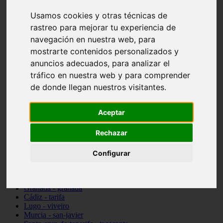
vocabulario de cocina
Usamos cookies y otras técnicas de
Madrid - pozuelo-de-alarcón
Teruel - sarrión
rastreo para mejorar tu experiencia de
Cádiz - algodonales
navegación en nuestra web, para
Illes-balears - inca
mostrarte contenidos personalizados y
Madrid - madrid
Málaga - torremolinos
anuncios adecuados, para analizar el
Asturias - oviedo
tráfico en nuestra web y para comprender
Cádiz - el-puerto-de-santa-maría
de donde llegan nuestros visitantes.
Asturias - aller
Toledo - illescas
álava - vitoria-gasteiz
Aceptar
Málaga - marbella
Zaragoza - zaragoza
Rechazar
Barcelona - barcelona
Valencia - valencia
Pontevedra - lalín
Configurar
Toledo - seseña
Cantabria - val-de-san-vicente
Sevilla - sevilla
Granada - granada
Cádiz - tarifa
Lugo - viveiro
Murcia - san-javier