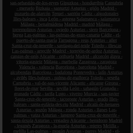
san-sebastián-de-los-reyes
Gipuzkoa - hondarribia
Cantabria
- meruelo
Bizkaia - santurtzi
Asturias - gijón
Madrid -
pozuelo-de-alarcón
Teruel - sarrión
Cádiz - algodonales
Illes-balears - inca
León - astorga
Salamanca - salamanca
Málaga - benalmádena
Madrid - madrid
Málaga -
torremolinos
Asturias - oviedo
Asturias - siero
Barcelona -
berga
Las-palmas - las-palmas-de-gran-canaria
Cádiz - el-
puerto-de-santa-maría
Tarragona - reus
Asturias - aller
Santa-cruz-de-tenerife - santiago-del-teide
Toledo - illescas
Las-palmas - arrecife
Madrid - torrejón-de-ardoz
Asturias -
cangas-de-onís
Alicante - orihuela
Madrid - alcorcón
álava -
vitoria-gasteiz
Málaga - marbella
Zaragoza - zaragoza
Valencia - valencia
Barcelona - barcelona
Madrid -
alcobendas
Barcelona - badalona
Pontevedra - lalín
Asturias
- avilés
Illes-balears - palma-de-mallorca
Toledo - seseña
Cantabria - val-de-san-vicente
Alicante - alicante
Girona -
lloret-de-mar
Sevilla - sevilla
León - sahagún
Granada -
granada
Cádiz - tarifa
Lugo - viveiro
Murcia - san-javier
Santa-cruz-de-tenerife - tacoronte
Asturias - grado
Illes-
balears - santa-eulària-des-riu
Madrid - alcalá-de-henares
Asturias - gozón
Málaga - ronda
Asturias - llanes
Las-
palmas - yaiza
Asturias - langreo
Santa-cruz-de-tenerife -
santa-úrsula
Asturias - vegadeo
Alicante - benidorm
Madrid
- leganés
Zaragoza - la-muela
Asturias - mieres
Melilla -
melilla
Las-palmas - mogán
Asturias - parres
Madrid - el-