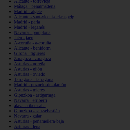
Alicante - torrevieja
Málaga - benalmádena
Madrid - algete
Alicante - sant-vicent-del-raspeig
Madrid - parla
Madrid - leganés
Navarra - pamplona
Jaén - jaén
A-coruña - a-coruña
Alicante - benidorm
Girona - figueres
Zaragoza - zaragoza
Asturias - noreña
Asturias - gijón
Asturias - oviedo
Tarragona - tarragona
Madrid - pozuelo-de-alarcón
Asturias - mieres
Gipuzkoa - astigarraga
Navarra - erriberri
álava - ribera-alta
Gipuzkoa - san-sebastián
Navarra - galar
Asturias - peñamellera-baja
Asturias - lena