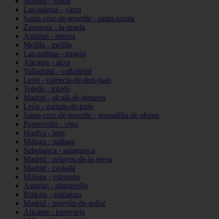
Málaga - ronda
Las-palmas - yaiza
Santa-cruz-de-tenerife - santa-úrsula
Zaragoza - la-muela
Asturias - mieres
Melilla - melilla
Las-palmas - mogán
Alicante - alcoi
Valladolid - valladolid
León - valencia-de-don-juan
Toledo - toledo
Madrid - alcalá-de-henares
León - garrafe-de-torío
Santa-cruz-de-tenerife - granadilla-de-abona
Pontevedra - vigo
Huelva - lepe
Málaga - málaga
Salamanca - salamanca
Madrid - pelayos-de-la-presa
Madrid - coslada
Málaga - estepona
Asturias - ribadesella
Bizkaia - galdakao
Madrid - torrejón-de-ardoz
Alicante - torrevieja