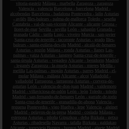
vitoria-gasteiz
Málaga - marbella
Zaragoza - zaragoza
Valencia - valencia
Barcelona - barcelona
Madrid -
alcobendas
Barcelona - badalona
Pontevedra - lalín
Asturias
- avilés
Illes-balears - palma-de-mallorca
Toledo - seseña
Cantabria - val-de-san-vicente
Alicante - alicante
Girona -
lloret-de-mar
Sevilla - sevilla
León - sahagún
Granada -
granada
Cádiz - tarifa
Lugo - viveiro
Murcia - san-javier
Santa-cruz-de-tenerife - tacoronte
Asturias - grado
Illes-
balears - santa-eulària-des-riu
Madrid - alcalá-de-henares
Asturias - gozón
Málaga - ronda
Asturias - llanes
Las-
palmas - yaiza
Asturias - langreo
Santa-cruz-de-tenerife -
santa-úrsula
Asturias - vegadeo
Alicante - benidorm
Madrid
- leganés
Zaragoza - la-muela
Asturias - mieres
Melilla -
melilla
Las-palmas - mogán
Asturias - parres
Madrid - el-
molar
Málaga - málaga
Alicante - alcoi
Valladolid -
valladolid
Tarragona - tarragona
Asturias - corvera-de-
asturias
León - valencia-de-don-juan
Madrid - valdemoro
Madrid - villaviciosa-de-odón
León - león
Toledo - toledo
Madrid - san-fernando-de-henares
León - garrafe-de-torío
Santa-cruz-de-tenerife - granadilla-de-abona
Valencia -
requena
Pontevedra - vigo
Huelva - lepe
Valencia - alginet
Madrid - pelayos-de-la-presa
Madrid - coslada
Málaga -
estepona
Asturias - piloña
Gipuzkoa - deba
Bizkaia - getxo
Asturias - ribadesella
Navarra - tafalla
Bizkaia - galdakao
Alicante - torrevieja
Burgos - burgos
Madrid - algete
Madrid