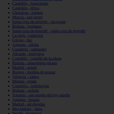
Castellón - benicàssim
Castellón - jérica
Gipuzkoa - zumaia
Murcia - san-javier
Santa-cruz-de-tenerife - tacoronte
Bizkaia - berriatua
Santa-cruz-de-tenerife - santa-cruz-de-tenerife
La-rioja - calahorra
Girona - das
Asturias - piloña
Cantabria - santander
Alicante - torrevieja
Castellón - castelló-de-la-plana
Bizkaia - amorebieta-etxano
Madrid - getafe
Burgos - medina-de-pomar
Valencia - xàtiva
Málaga - ronda
Cantabria - torrelavega
Bizkaia - urduliz
Asturias - san-martín-del-rey-aurelio
Asturias - proaza
Madrid - alcobendas
Illes-balears - ibiza
Sevilla - bormujos