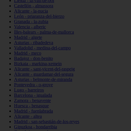
Lleida - la-vall-de-boí
Castellón - almassora
Alicante - la-nucia
León - priaranza-del-bierzo
Granada - la-zubia
Valencia - alberic
Illes-balears - palma-de-mallorca
Madrid - algete
Asturias - ribadedeva
Valladolid - medina-del-campo
Madrid - meco
Badajoz - don-benito
Bizkaia - markina-xemein
Alicante - sant-vicent-del-raspeig
Alicante - guardamar-del-segura
Asturias - belmonte-de-miranda
Pontevedra - o-grove
Lugo - barreiros
Barcelona - igualada
Zamora - benavente
Huesca - benasque
Madrid - fuenlabrada
Alicante - altea
Madrid - san-sebastián-de-los-reyes
Gipuzkoa - hondarribia