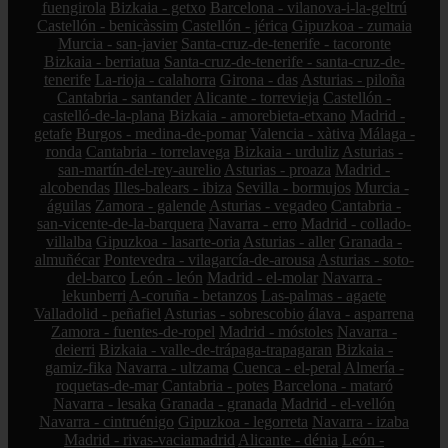
fuengirola
Bizkaia - getxo
Barcelona - vilanova-i-la-geltrú
Castellón - benicàssim
Castellón - jérica
Gipuzkoa - zumaia
Murcia - san-javier
Santa-cruz-de-tenerife - tacoronte
Bizkaia - berriatua
Santa-cruz-de-tenerife - santa-cruz-de-
tenerife
La-rioja - calahorra
Girona - das
Asturias - piloña
Cantabria - santander
Alicante - torrevieja
Castellón -
castelló-de-la-plana
Bizkaia - amorebieta-etxano
Madrid -
getafe
Burgos - medina-de-pomar
Valencia - xàtiva
Málaga -
ronda
Cantabria - torrelavega
Bizkaia - urduliz
Asturias -
san-martín-del-rey-aurelio
Asturias - proaza
Madrid -
alcobendas
Illes-balears - ibiza
Sevilla - bormujos
Murcia -
águilas
Zamora - galende
Asturias - vegadeo
Cantabria -
san-vicente-de-la-barquera
Navarra - erro
Madrid - collado-
villalba
Gipuzkoa - lasarte-oria
Asturias - aller
Granada -
almuñécar
Pontevedra - vilagarcía-de-arousa
Asturias - soto-
del-barco
León - león
Madrid - el-molar
Navarra -
lekunberri
A-coruña - betanzos
Las-palmas - agaete
Valladolid - peñafiel
Asturias - sobrescobio
álava - asparrena
Zamora - fuentes-de-ropel
Madrid - móstoles
Navarra -
deierri
Bizkaia - valle-de-trápaga-trapagaran
Bizkaia -
gamiz-fika
Navarra - ultzama
Cuenca - el-peral
Almería -
roquetas-de-mar
Cantabria - potes
Barcelona - mataró
Navarra - lesaka
Granada - granada
Madrid - el-vellón
Navarra - cintruénigo
Gipuzkoa - legorreta
Navarra - izaba
Madrid - rivas-vaciamadrid
Alicante - dénia
León -