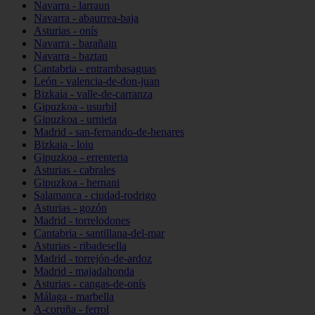
Navarra - larraun
Navarra - abaurrea-baja
Asturias - onís
Navarra - barañain
Navarra - baztan
Cantabria - entrambasaguas
León - valencia-de-don-juan
Bizkaia - valle-de-carranza
Gipuzkoa - usurbil
Gipuzkoa - urnieta
Madrid - san-fernando-de-henares
Bizkaia - loiu
Gipuzkoa - errenteria
Asturias - cabrales
Gipuzkoa - hernani
Salamanca - ciudad-rodrigo
Asturias - gozón
Madrid - torrelodones
Cantabria - santillana-del-mar
Asturias - ribadesella
Madrid - torrejón-de-ardoz
Madrid - majadahonda
Asturias - cangas-de-onís
Málaga - marbella
A-coruña - ferrol