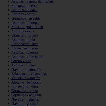
Asturias - cangas-del-narcea
Zaragoza - utebo
Asturias - laviana
Asturias - parres
Gipuzkoa - azpeitia
Asturias - colunga
Madrid - guadarrama
Asturias - siero
Castellón - orpesa
Asturias - navia
Illes-balears - inca
Lleida - naut-aran
Asturias - langreo
Asturias - villaviciosa
Girona - olot
Asturias - llanes
Navarra - pamplona
Salamanca - salamanca
Valladolid - zaratán
Alicante - benidorm
Pontevedra - vigo
Gipuzkoa - zerain
Gipuzkoa - andoain
Navarra - valtierra
Navarra - gesalatz