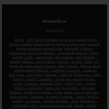
elesbardu.es
elesbardu.es
Inicio
2015
2016
argentina
arroz
aves
carnes
cocina
casera
comidas
espana
huevos
mariscos
otros
pasta
pescado
postres
producto
reposteria
tag
venezuela
verduras
vocabulario de cocina
Madrid - pozuelo-de-alarcón
Teruel -
sarrión
Cádiz - algodonales
Illes-balears - inca
Madrid -
madrid
Málaga - torremolinos
Asturias - oviedo
Cádiz - el-
puerto-de-santa-maría
Asturias - aller
Toledo - illescas
álava
- vitoria-gasteiz
Málaga - marbella
Zaragoza - zaragoza
Barcelona - barcelona
Valencia - valencia
Pontevedra - lalín
Toledo - seseña
Cantabria - val-de-san-vicente
Sevilla -
sevilla
Granada - granada
Cádiz - tarifa
Lugo - viveiro
Murcia - san-javier
Santa-cruz-de-tenerife - tacoronte
Málaga - ronda
Las-palmas - yaiza
Santa-cruz-de-tenerife -
santa-úrsula
Zaragoza - la-muela
Asturias - mieres
Melilla -
melilla
Las-palmas - mogán
Alicante - alcoi
Valladolid -
valladolid
León - valencia-de-don-juan
Toledo - toledo