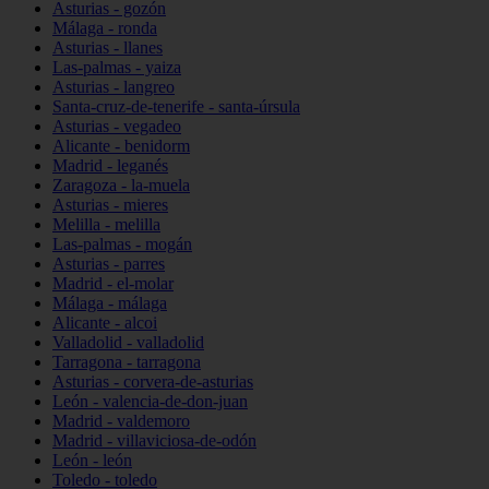
Asturias - gozón
Málaga - ronda
Asturias - llanes
Las-palmas - yaiza
Asturias - langreo
Santa-cruz-de-tenerife - santa-úrsula
Asturias - vegadeo
Alicante - benidorm
Madrid - leganés
Zaragoza - la-muela
Asturias - mieres
Melilla - melilla
Las-palmas - mogán
Asturias - parres
Madrid - el-molar
Málaga - málaga
Alicante - alcoi
Valladolid - valladolid
Tarragona - tarragona
Asturias - corvera-de-asturias
León - valencia-de-don-juan
Madrid - valdemoro
Madrid - villaviciosa-de-odón
León - león
Toledo - toledo