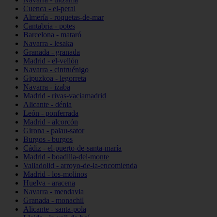
Cuenca - el-peral
Almería - roquetas-de-mar
Cantabria - potes
Barcelona - mataró
Navarra - lesaka
Granada - granada
Madrid - el-vellón
Navarra - cintruénigo
Gipuzkoa - legorreta
Navarra - izaba
Madrid - rivas-vaciamadrid
Alicante - dénia
León - ponferrada
Madrid - alcorcón
Girona - palau-sator
Burgos - burgos
Cádiz - el-puerto-de-santa-maría
Madrid - boadilla-del-monte
Valladolid - arroyo-de-la-encomienda
Madrid - los-molinos
Huelva - aracena
Navarra - mendavia
Granada - monachil
Alicante - santa-pola