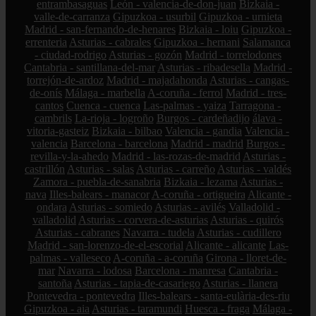
entrambasaguas
León - valencia-de-don-juan
Bizkaia -
valle-de-carranza
Gipuzkoa - usurbil
Gipuzkoa - urnieta
Madrid - san-fernando-de-henares
Bizkaia - loiu
Gipuzkoa -
errenteria
Asturias - cabrales
Gipuzkoa - hernani
Salamanca
- ciudad-rodrigo
Asturias - gozón
Madrid - torrelodones
Cantabria - santillana-del-mar
Asturias - ribadesella
Madrid -
torrejón-de-ardoz
Madrid - majadahonda
Asturias - cangas-
de-onís
Málaga - marbella
A-coruña - ferrol
Madrid - tres-
cantos
Cuenca - cuenca
Las-palmas - yaiza
Tarragona -
cambrils
La-rioja - logroño
Burgos - cardeñadijo
álava -
vitoria-gasteiz
Bizkaia - bilbao
Valencia - gandia
Valencia -
valencia
Barcelona - barcelona
Madrid - madrid
Burgos -
revilla-y-la-ahedo
Madrid - las-rozas-de-madrid
Asturias -
castrillón
Asturias - salas
Asturias - carreño
Asturias - valdés
Zamora - puebla-de-sanabria
Bizkaia - lezama
Asturias -
nava
Illes-balears - manacor
A-coruña - ortigueira
Alicante -
ondara
Asturias - somiedo
Asturias - avilés
Valladolid -
valladolid
Asturias - corvera-de-asturias
Asturias - quirós
Asturias - cabranes
Navarra - tudela
Asturias - cudillero
Madrid - san-lorenzo-de-el-escorial
Alicante - alicante
Las-
palmas - valleseco
A-coruña - a-coruña
Girona - lloret-de-
mar
Navarra - lodosa
Barcelona - manresa
Cantabria -
santoña
Asturias - tapia-de-casariego
Asturias - llanera
Pontevedra - pontevedra
Illes-balears - santa-eulària-des-riu
Gipuzkoa - aia
Asturias - taramundi
Huesca - fraga
Málaga -