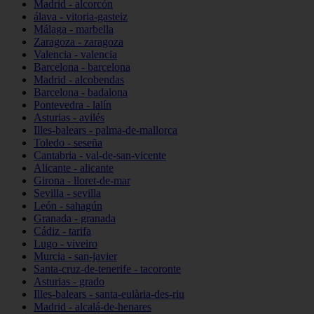
Madrid - alcorcón
álava - vitoria-gasteiz
Málaga - marbella
Zaragoza - zaragoza
Valencia - valencia
Barcelona - barcelona
Madrid - alcobendas
Barcelona - badalona
Pontevedra - lalín
Asturias - avilés
Illes-balears - palma-de-mallorca
Toledo - seseña
Cantabria - val-de-san-vicente
Alicante - alicante
Girona - lloret-de-mar
Sevilla - sevilla
León - sahagún
Granada - granada
Cádiz - tarifa
Lugo - viveiro
Murcia - san-javier
Santa-cruz-de-tenerife - tacoronte
Asturias - grado
Illes-balears - santa-eulària-des-riu
Madrid - alcalá-de-henares