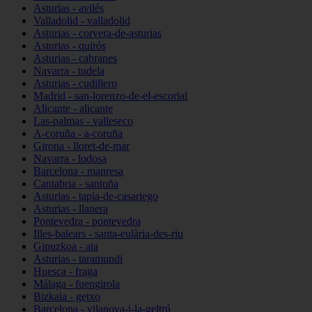
Asturias - avilés
Valladolid - valladolid
Asturias - corvera-de-asturias
Asturias - quirós
Asturias - cabranes
Navarra - tudela
Asturias - cudillero
Madrid - san-lorenzo-de-el-escorial
Alicante - alicante
Las-palmas - valleseco
A-coruña - a-coruña
Girona - lloret-de-mar
Navarra - lodosa
Barcelona - manresa
Cantabria - santoña
Asturias - tapia-de-casariego
Asturias - llanera
Pontevedra - pontevedra
Illes-balears - santa-eulària-des-riu
Gipuzkoa - aia
Asturias - taramundi
Huesca - fraga
Málaga - fuengirola
Bizkaia - getxo
Barcelona - vilanova-i-la-geltrú