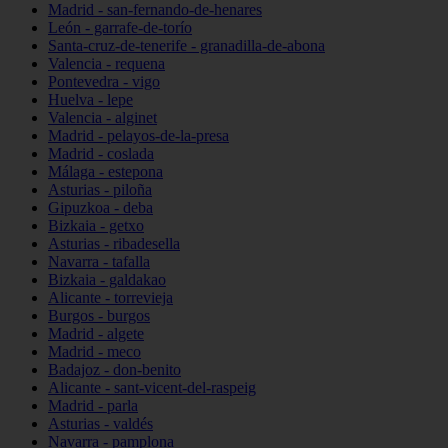
Madrid - san-fernando-de-henares
León - garrafe-de-torío
Santa-cruz-de-tenerife - granadilla-de-abona
Valencia - requena
Pontevedra - vigo
Huelva - lepe
Valencia - alginet
Madrid - pelayos-de-la-presa
Madrid - coslada
Málaga - estepona
Asturias - piloña
Gipuzkoa - deba
Bizkaia - getxo
Asturias - ribadesella
Navarra - tafalla
Bizkaia - galdakao
Alicante - torrevieja
Burgos - burgos
Madrid - algete
Madrid - meco
Badajoz - don-benito
Alicante - sant-vicent-del-raspeig
Madrid - parla
Asturias - valdés
Navarra - pamplona