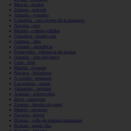
Murcia - águilas
Zamora - galende
Asturias - vegadeo
Cantabria - san-vicente-de-la-barquera
Navarra - erro
Madrid - collado-villalba
Gipuzkoa - lasarte-oria
Asturias - aller
Granada - almuñécar
Pontevedra - vilagarcía-de-arousa
Asturias - soto-del-barco
León - león
Madrid - el-molar
Navarra - lekunberri
A-coruña - betanzos
Las-palmas - agaete
Valladolid - peñafiel
Asturias - sobrescobio
álava - asparrena
Zamora - fuentes-de-ropel
Madrid - móstoles
Navarra - deierri
Bizkaia - valle-de-trápaga-trapagaran
Bizkaia - gamiz-fika
Navarra - ultzama