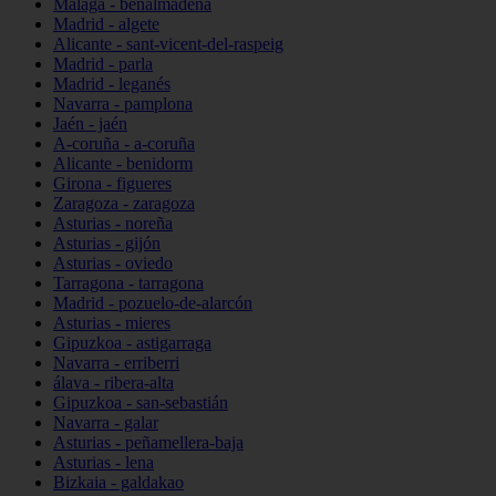
Málaga - benalmádena
Madrid - algete
Alicante - sant-vicent-del-raspeig
Madrid - parla
Madrid - leganés
Navarra - pamplona
Jaén - jaén
A-coruña - a-coruña
Alicante - benidorm
Girona - figueres
Zaragoza - zaragoza
Asturias - noreña
Asturias - gijón
Asturias - oviedo
Tarragona - tarragona
Madrid - pozuelo-de-alarcón
Asturias - mieres
Gipuzkoa - astigarraga
Navarra - erriberri
álava - ribera-alta
Gipuzkoa - san-sebastián
Navarra - galar
Asturias - peñamellera-baja
Asturias - lena
Bizkaia - galdakao