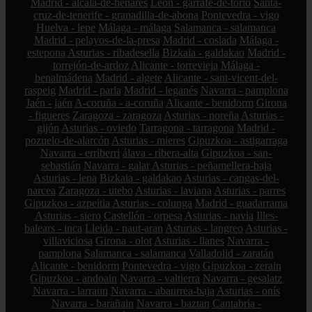
Madrid - alcalá-de-henares
León - garrafe-de-torío
Santa-
cruz-de-tenerife - granadilla-de-abona
Pontevedra - vigo
Huelva - lepe
Málaga - málaga
Salamanca - salamanca
Madrid - pelayos-de-la-presa
Madrid - coslada
Málaga -
estepona
Asturias - ribadesella
Bizkaia - galdakao
Madrid -
torrejón-de-ardoz
Alicante - torrevieja
Málaga -
benalmádena
Madrid - algete
Alicante - sant-vicent-del-
raspeig
Madrid - parla
Madrid - leganés
Navarra - pamplona
Jaén - jaén
A-coruña - a-coruña
Alicante - benidorm
Girona
- figueres
Zaragoza - zaragoza
Asturias - noreña
Asturias -
gijón
Asturias - oviedo
Tarragona - tarragona
Madrid -
pozuelo-de-alarcón
Asturias - mieres
Gipuzkoa - astigarraga
Navarra - erriberri
álava - ribera-alta
Gipuzkoa - san-
sebastián
Navarra - galar
Asturias - peñamellera-baja
Asturias - lena
Bizkaia - galdakao
Asturias - cangas-del-
narcea
Zaragoza - utebo
Asturias - laviana
Asturias - parres
Gipuzkoa - azpeitia
Asturias - colunga
Madrid - guadarrama
Asturias - siero
Castellón - orpesa
Asturias - navia
Illes-
balears - inca
Lleida - naut-aran
Asturias - langreo
Asturias -
villaviciosa
Girona - olot
Asturias - llanes
Navarra -
pamplona
Salamanca - salamanca
Valladolid - zaratán
Alicante - benidorm
Pontevedra - vigo
Gipuzkoa - zerain
Gipuzkoa - andoain
Navarra - valtierra
Navarra - gesalatz
Navarra - larraun
Navarra - abaurrea-baja
Asturias - onís
Navarra - barañain
Navarra - baztan
Cantabria -