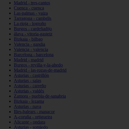
Madrid - tres-cantos
Cuenca - cuenca
Las-palmas - yaiza
Tarragona - cambrils
La-rioja - logroño
Burgos - cardeñadijo
álava - vitoria-gasteiz
Bizkaia - bilbao
Valencia - gandia
Valencia - valencia
Barcelona - barcelona
Madrid - madrid
Burgos - revilla-y-la-ahedo
Madrid - las-rozas-de-madrid
Asturias - castrillón
Asturias - salas
Asturias - carreño
Asturias - valdés
Zamora - puebla-de-sanabria
Bizkaia - lezama
Asturias - nava
Illes-balears - manacor
A-coruña - ortigueira
Alicante - ondara
Asturias - somiedo