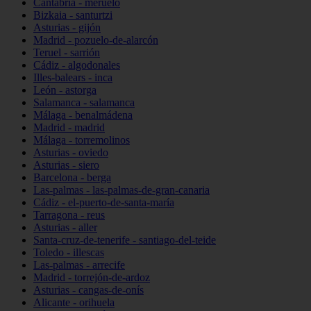
Cantabria - meruelo
Bizkaia - santurtzi
Asturias - gijón
Madrid - pozuelo-de-alarcón
Teruel - sarrión
Cádiz - algodonales
Illes-balears - inca
León - astorga
Salamanca - salamanca
Málaga - benalmádena
Madrid - madrid
Málaga - torremolinos
Asturias - oviedo
Asturias - siero
Barcelona - berga
Las-palmas - las-palmas-de-gran-canaria
Cádiz - el-puerto-de-santa-maría
Tarragona - reus
Asturias - aller
Santa-cruz-de-tenerife - santiago-del-teide
Toledo - illescas
Las-palmas - arrecife
Madrid - torrejón-de-ardoz
Asturias - cangas-de-onís
Alicante - orihuela