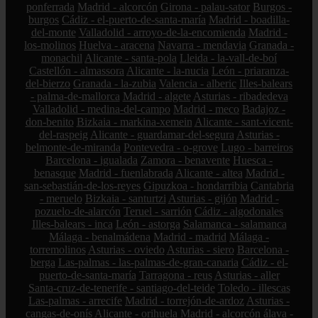
ponferrada
Madrid - alcorcón
Girona - palau-sator
Burgos -
burgos
Cádiz - el-puerto-de-santa-maría
Madrid - boadilla-
del-monte
Valladolid - arroyo-de-la-encomienda
Madrid -
los-molinos
Huelva - aracena
Navarra - mendavia
Granada -
monachil
Alicante - santa-pola
Lleida - la-vall-de-boí
Castellón - almassora
Alicante - la-nucia
León - priaranza-
del-bierzo
Granada - la-zubia
Valencia - alberic
Illes-balears
- palma-de-mallorca
Madrid - algete
Asturias - ribadedeva
Valladolid - medina-del-campo
Madrid - meco
Badajoz -
don-benito
Bizkaia - markina-xemein
Alicante - sant-vicent-
del-raspeig
Alicante - guardamar-del-segura
Asturias -
belmonte-de-miranda
Pontevedra - o-grove
Lugo - barreiros
Barcelona - igualada
Zamora - benavente
Huesca -
benasque
Madrid - fuenlabrada
Alicante - altea
Madrid -
san-sebastián-de-los-reyes
Gipuzkoa - hondarribia
Cantabria
- meruelo
Bizkaia - santurtzi
Asturias - gijón
Madrid -
pozuelo-de-alarcón
Teruel - sarrión
Cádiz - algodonales
Illes-balears - inca
León - astorga
Salamanca - salamanca
Málaga - benalmádena
Madrid - madrid
Málaga -
torremolinos
Asturias - oviedo
Asturias - siero
Barcelona -
berga
Las-palmas - las-palmas-de-gran-canaria
Cádiz - el-
puerto-de-santa-maría
Tarragona - reus
Asturias - aller
Santa-cruz-de-tenerife - santiago-del-teide
Toledo - illescas
Las-palmas - arrecife
Madrid - torrejón-de-ardoz
Asturias -
cangas-de-onís
Alicante - orihuela
Madrid - alcorcón
álava -