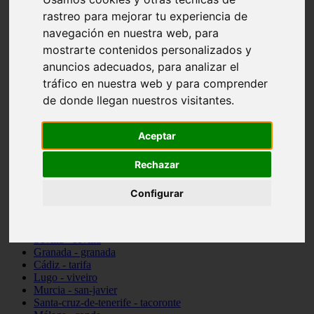
Madrid - pozuelo-de-alarcón
rastreo para mejorar tu experiencia de
Teruel - sarrión
navegación en nuestra web, para
Cádiz - algodonales
mostrarte contenidos personalizados y
Illes-balears - inca
Madrid - madrid
anuncios adecuados, para analizar el
Málaga - torremolinos
tráfico en nuestra web y para comprender
Asturias - oviedo
de donde llegan nuestros visitantes.
Cádiz - el-puerto-de-santa-maría
Asturias - aller
Toledo - illescas
Aceptar
álava - vitoria-gasteiz
Málaga - marbella
Zaragoza - zaragoza
Rechazar
Barcelona - barcelona
Valencia - valencia
Configurar
Pontevedra - lalín
Toledo - seseña
Cantabria - val-de-san-vicente
Sevilla - sevilla
Granada - granada
Cádiz - tarifa
Lugo - viveiro
Murcia - san-javier
Santa-cruz-de-tenerife - tacoronte