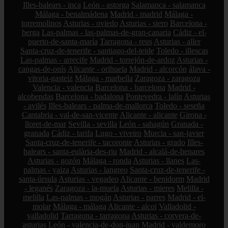
Illes-balears - inca
León - astorga
Salamanca - salamanca
Málaga - benalmádena
Madrid - madrid
Málaga -
torremolinos
Asturias - oviedo
Asturias - siero
Barcelona -
berga
Las-palmas - las-palmas-de-gran-canaria
Cádiz - el-
puerto-de-santa-maría
Tarragona - reus
Asturias - aller
Santa-cruz-de-tenerife - santiago-del-teide
Toledo - illescas
Las-palmas - arrecife
Madrid - torrejón-de-ardoz
Asturias -
cangas-de-onís
Alicante - orihuela
Madrid - alcorcón
álava -
vitoria-gasteiz
Málaga - marbella
Zaragoza - zaragoza
Valencia - valencia
Barcelona - barcelona
Madrid -
alcobendas
Barcelona - badalona
Pontevedra - lalín
Asturias
- avilés
Illes-balears - palma-de-mallorca
Toledo - seseña
Cantabria - val-de-san-vicente
Alicante - alicante
Girona -
lloret-de-mar
Sevilla - sevilla
León - sahagún
Granada -
granada
Cádiz - tarifa
Lugo - viveiro
Murcia - san-javier
Santa-cruz-de-tenerife - tacoronte
Asturias - grado
Illes-
balears - santa-eulària-des-riu
Madrid - alcalá-de-henares
Asturias - gozón
Málaga - ronda
Asturias - llanes
Las-
palmas - yaiza
Asturias - langreo
Santa-cruz-de-tenerife -
santa-úrsula
Asturias - vegadeo
Alicante - benidorm
Madrid
- leganés
Zaragoza - la-muela
Asturias - mieres
Melilla -
melilla
Las-palmas - mogán
Asturias - parres
Madrid - el-
molar
Málaga - málaga
Alicante - alcoi
Valladolid -
valladolid
Tarragona - tarragona
Asturias - corvera-de-
asturias
León - valencia-de-don-juan
Madrid - valdemoro