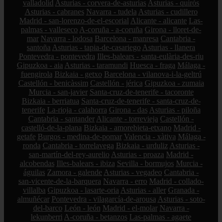
valladolid
Asturias - corvera-de-asturias
Asturias - quirós
Asturias - cabranes
Navarra - tudela
Asturias - cudillero
Madrid - san-lorenzo-de-el-escorial
Alicante - alicante
Las-
palmas - valleseco
A-coruña - a-coruña
Girona - lloret-de-
mar
Navarra - lodosa
Barcelona - manresa
Cantabria -
santoña
Asturias - tapia-de-casariego
Asturias - llanera
Pontevedra - pontevedra
Illes-balears - santa-eulària-des-riu
Gipuzkoa - aia
Asturias - taramundi
Huesca - fraga
Málaga -
fuengirola
Bizkaia - getxo
Barcelona - vilanova-i-la-geltrú
Castellón - benicàssim
Castellón - jérica
Gipuzkoa - zumaia
Murcia - san-javier
Santa-cruz-de-tenerife - tacoronte
Bizkaia - berriatua
Santa-cruz-de-tenerife - santa-cruz-de-
tenerife
La-rioja - calahorra
Girona - das
Asturias - piloña
Cantabria - santander
Alicante - torrevieja
Castellón -
castelló-de-la-plana
Bizkaia - amorebieta-etxano
Madrid -
getafe
Burgos - medina-de-pomar
Valencia - xàtiva
Málaga -
ronda
Cantabria - torrelavega
Bizkaia - urduliz
Asturias -
san-martín-del-rey-aurelio
Asturias - proaza
Madrid -
alcobendas
Illes-balears - ibiza
Sevilla - bormujos
Murcia -
águilas
Zamora - galende
Asturias - vegadeo
Cantabria -
san-vicente-de-la-barquera
Navarra - erro
Madrid - collado-
villalba
Gipuzkoa - lasarte-oria
Asturias - aller
Granada -
almuñécar
Pontevedra - vilagarcía-de-arousa
Asturias - soto-
del-barco
León - león
Madrid - el-molar
Navarra -
lekunberri
A-coruña - betanzos
Las-palmas - agaete