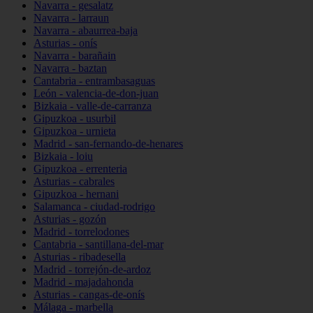
Navarra - gesalatz
Navarra - larraun
Navarra - abaurrea-baja
Asturias - onís
Navarra - barañain
Navarra - baztan
Cantabria - entrambasaguas
León - valencia-de-don-juan
Bizkaia - valle-de-carranza
Gipuzkoa - usurbil
Gipuzkoa - urnieta
Madrid - san-fernando-de-henares
Bizkaia - loiu
Gipuzkoa - errenteria
Asturias - cabrales
Gipuzkoa - hernani
Salamanca - ciudad-rodrigo
Asturias - gozón
Madrid - torrelodones
Cantabria - santillana-del-mar
Asturias - ribadesella
Madrid - torrejón-de-ardoz
Madrid - majadahonda
Asturias - cangas-de-onís
Málaga - marbella