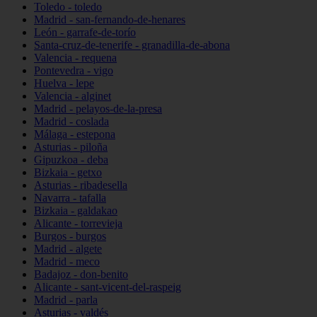
Toledo - toledo
Madrid - san-fernando-de-henares
León - garrafe-de-torío
Santa-cruz-de-tenerife - granadilla-de-abona
Valencia - requena
Pontevedra - vigo
Huelva - lepe
Valencia - alginet
Madrid - pelayos-de-la-presa
Madrid - coslada
Málaga - estepona
Asturias - piloña
Gipuzkoa - deba
Bizkaia - getxo
Asturias - ribadesella
Navarra - tafalla
Bizkaia - galdakao
Alicante - torrevieja
Burgos - burgos
Madrid - algete
Madrid - meco
Badajoz - don-benito
Alicante - sant-vicent-del-raspeig
Madrid - parla
Asturias - valdés