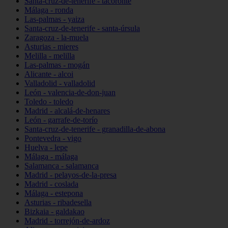
Santa-cruz-de-tenerife - tacoronte
Málaga - ronda
Las-palmas - yaiza
Santa-cruz-de-tenerife - santa-úrsula
Zaragoza - la-muela
Asturias - mieres
Melilla - melilla
Las-palmas - mogán
Alicante - alcoi
Valladolid - valladolid
León - valencia-de-don-juan
Toledo - toledo
Madrid - alcalá-de-henares
León - garrafe-de-torío
Santa-cruz-de-tenerife - granadilla-de-abona
Pontevedra - vigo
Huelva - lepe
Málaga - málaga
Salamanca - salamanca
Madrid - pelayos-de-la-presa
Madrid - coslada
Málaga - estepona
Asturias - ribadesella
Bizkaia - galdakao
Madrid - torrejón-de-ardoz