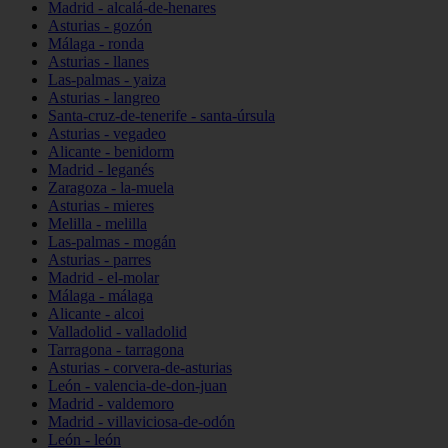
Madrid - alcalá-de-henares
Asturias - gozón
Málaga - ronda
Asturias - llanes
Las-palmas - yaiza
Asturias - langreo
Santa-cruz-de-tenerife - santa-úrsula
Asturias - vegadeo
Alicante - benidorm
Madrid - leganés
Zaragoza - la-muela
Asturias - mieres
Melilla - melilla
Las-palmas - mogán
Asturias - parres
Madrid - el-molar
Málaga - málaga
Alicante - alcoi
Valladolid - valladolid
Tarragona - tarragona
Asturias - corvera-de-asturias
León - valencia-de-don-juan
Madrid - valdemoro
Madrid - villaviciosa-de-odón
León - león