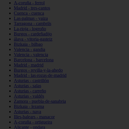
A-coruña - ferrol
Madrid - tres-cantos
Cuenca - cuenca
Las-palmas - yaiza
Tarragona - cambrils
La-rioja - logroño
Burgos - cardeñadijo
álava - vitoria-gasteiz
Bizkaia - bilbao
Valencia - gandia
Valencia - valencia
Barcelona - barcelona
Madrid - madrid
Burgos - revilla-y-la-ahedo
Madrid - las-rozas-de-madrid
Asturias - castrillón
Asturias - salas
Asturias - carreño
Asturias - valdés
Zamora - puebla-de-sanabria
Bizkaia - lezama
Asturias - nava
Illes-balears - manacor
A-coruña - ortigueira
Alicante - ondara