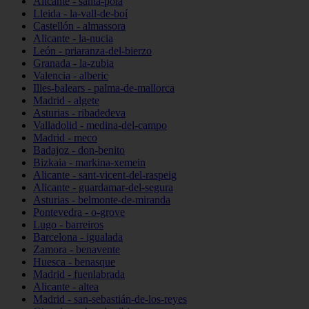
Alicante - santa-pola
Lleida - la-vall-de-boí
Castellón - almassora
Alicante - la-nucia
León - priaranza-del-bierzo
Granada - la-zubia
Valencia - alberic
Illes-balears - palma-de-mallorca
Madrid - algete
Asturias - ribadedeva
Valladolid - medina-del-campo
Madrid - meco
Badajoz - don-benito
Bizkaia - markina-xemein
Alicante - sant-vicent-del-raspeig
Alicante - guardamar-del-segura
Asturias - belmonte-de-miranda
Pontevedra - o-grove
Lugo - barreiros
Barcelona - igualada
Zamora - benavente
Huesca - benasque
Madrid - fuenlabrada
Alicante - altea
Madrid - san-sebastián-de-los-reyes