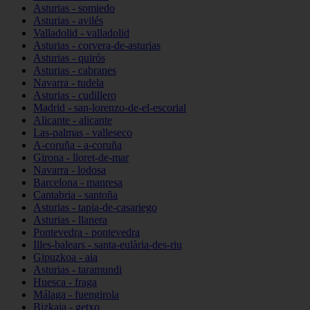
Asturias - somiedo
Asturias - avilés
Valladolid - valladolid
Asturias - corvera-de-asturias
Asturias - quirós
Asturias - cabranes
Navarra - tudela
Asturias - cudillero
Madrid - san-lorenzo-de-el-escorial
Alicante - alicante
Las-palmas - valleseco
A-coruña - a-coruña
Girona - lloret-de-mar
Navarra - lodosa
Barcelona - manresa
Cantabria - santoña
Asturias - tapia-de-casariego
Asturias - llanera
Pontevedra - pontevedra
Illes-balears - santa-eulària-des-riu
Gipuzkoa - aia
Asturias - taramundi
Huesca - fraga
Málaga - fuengirola
Bizkaia - getxo