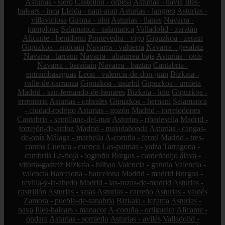
Asturias - siero
Castellón - orpesa
Asturias - navia
Illes-
balears - inca
Lleida - naut-aran
Asturias - langreo
Asturias -
villaviciosa
Girona - olot
Asturias - llanes
Navarra -
pamplona
Salamanca - salamanca
Valladolid - zaratán
Alicante - benidorm
Pontevedra - vigo
Gipuzkoa - zerain
Gipuzkoa - andoain
Navarra - valtierra
Navarra - gesalatz
Navarra - larraun
Navarra - abaurrea-baja
Asturias - onís
Navarra - barañain
Navarra - baztan
Cantabria -
entrambasaguas
León - valencia-de-don-juan
Bizkaia -
valle-de-carranza
Gipuzkoa - usurbil
Gipuzkoa - urnieta
Madrid - san-fernando-de-henares
Bizkaia - loiu
Gipuzkoa -
errenteria
Asturias - cabrales
Gipuzkoa - hernani
Salamanca
- ciudad-rodrigo
Asturias - gozón
Madrid - torrelodones
Cantabria - santillana-del-mar
Asturias - ribadesella
Madrid -
torrejón-de-ardoz
Madrid - majadahonda
Asturias - cangas-
de-onís
Málaga - marbella
A-coruña - ferrol
Madrid - tres-
cantos
Cuenca - cuenca
Las-palmas - yaiza
Tarragona -
cambrils
La-rioja - logroño
Burgos - cardeñadijo
álava -
vitoria-gasteiz
Bizkaia - bilbao
Valencia - gandia
Valencia -
valencia
Barcelona - barcelona
Madrid - madrid
Burgos -
revilla-y-la-ahedo
Madrid - las-rozas-de-madrid
Asturias -
castrillón
Asturias - salas
Asturias - carreño
Asturias - valdés
Zamora - puebla-de-sanabria
Bizkaia - lezama
Asturias -
nava
Illes-balears - manacor
A-coruña - ortigueira
Alicante -
ondara
Asturias - somiedo
Asturias - avilés
Valladolid -