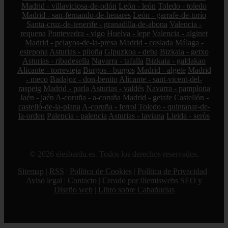
Madrid - villaviciosa-de-odón
León - león
Toledo - toledo
Madrid - san-fernando-de-henares
León - garrafe-de-torío
Santa-cruz-de-tenerife - granadilla-de-abona
Valencia -
requena
Pontevedra - vigo
Huelva - lepe
Valencia - alginet
Madrid - pelayos-de-la-presa
Madrid - coslada
Málaga -
estepona
Asturias - piloña
Gipuzkoa - deba
Bizkaia - getxo
Asturias - ribadesella
Navarra - tafalla
Bizkaia - galdakao
Alicante - torrevieja
Burgos - burgos
Madrid - algete
Madrid
- meco
Badajoz - don-benito
Alicante - sant-vicent-del-
raspeig
Madrid - parla
Asturias - valdés
Navarra - pamplona
Jaén - jaén
A-coruña - a-coruña
Madrid - getafe
Castellón -
castelló-de-la-plana
A-coruña - ferrol
Toledo - quintanar-de-
la-orden
Palencia - palencia
Asturias - laviana
Lleida - seròs
© 2026 elesbardu.es. Todos los derechos reservados.
Sitemap
|
RSS
|
Política de Cookies
|
Política de Privacidad
|
Aviso legal
|
Contacto
|
Creado por 0lemiswebs SEO y
Diseño web
|
Libro sobre Cabañuelas