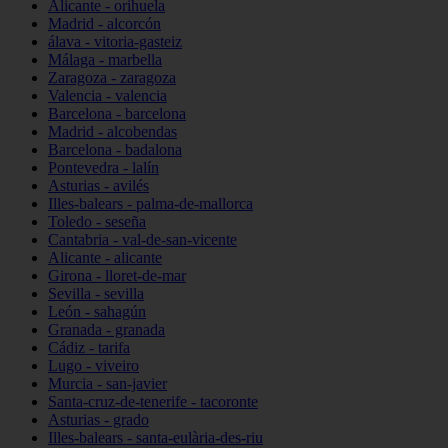
Alicante - orihuela
Madrid - alcorcón
álava - vitoria-gasteiz
Málaga - marbella
Zaragoza - zaragoza
Valencia - valencia
Barcelona - barcelona
Madrid - alcobendas
Barcelona - badalona
Pontevedra - lalín
Asturias - avilés
Illes-balears - palma-de-mallorca
Toledo - seseña
Cantabria - val-de-san-vicente
Alicante - alicante
Girona - lloret-de-mar
Sevilla - sevilla
León - sahagún
Granada - granada
Cádiz - tarifa
Lugo - viveiro
Murcia - san-javier
Santa-cruz-de-tenerife - tacoronte
Asturias - grado
Illes-balears - santa-eulària-des-riu