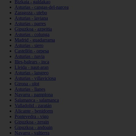
Bizkaia - galdakao
Asturias - cangas-del-narcea
Zaragoza - utebo
Asturias - laviana
Asturias - parres
Gipuzkoa - azpeitia
Asturias - colunga
Madrid - guadarrama
Asturias - siero
Castellón - orpesa
Asturias - navia
Illes-balears - inca
Lleida - naut-aran
Asturias - langreo
Asturias - villaviciosa
Girona - olot
Asturias - llanes
Navarra - pamplona
Salamanca - salamanca
Valladolid - zaratán
Alicante - benidorm
Pontevedra - vigo
Gipuzkoa - zerain
Gipuzkoa - andoain
Navarra - valtierra