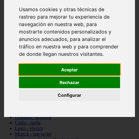
vocabulario de cocina
Usamos cookies y otras técnicas de
Madrid - pozuelo-de-alarcón
rastreo para mejorar tu experiencia de
Teruel - sarrión
Cádiz - algodonales
navegación en nuestra web, para
Illes-balears - inca
mostrarte contenidos personalizados y
Madrid - madrid
anuncios adecuados, para analizar el
Málaga - torremolinos
Asturias - oviedo
tráfico en nuestra web y para comprender
Cádiz - el-puerto-de-santa-maría
de donde llegan nuestros visitantes.
Asturias - aller
Toledo - illescas
álava - vitoria-gasteiz
Aceptar
Málaga - marbella
Zaragoza - zaragoza
Rechazar
Barcelona - barcelona
Valencia - valencia
Pontevedra - lalín
Configurar
Toledo - seseña
Cantabria - val-de-san-vicente
Sevilla - sevilla
Granada - granada
Cádiz - tarifa
Lugo - viveiro
Murcia - san-javier