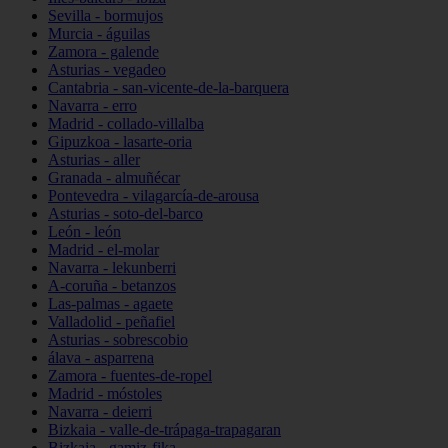
Sevilla - bormujos
Murcia - águilas
Zamora - galende
Asturias - vegadeo
Cantabria - san-vicente-de-la-barquera
Navarra - erro
Madrid - collado-villalba
Gipuzkoa - lasarte-oria
Asturias - aller
Granada - almuñécar
Pontevedra - vilagarcía-de-arousa
Asturias - soto-del-barco
León - león
Madrid - el-molar
Navarra - lekunberri
A-coruña - betanzos
Las-palmas - agaete
Valladolid - peñafiel
Asturias - sobrescobio
álava - asparrena
Zamora - fuentes-de-ropel
Madrid - móstoles
Navarra - deierri
Bizkaia - valle-de-trápaga-trapagaran
Bizkaia - gamiz-fika