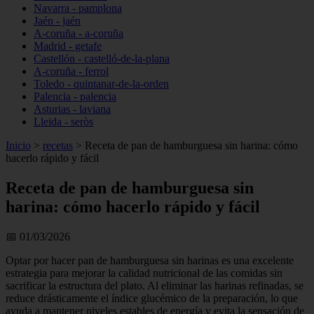
Navarra - pamplona
Jaén - jaén
A-coruña - a-coruña
Madrid - getafe
Castellón - castelló-de-la-plana
A-coruña - ferrol
Toledo - quintanar-de-la-orden
Palencia - palencia
Asturias - laviana
Lleida - seròs
Inicio
>
recetas
>
Receta de pan de hamburguesa sin harina: cómo
hacerlo rápido y fácil
Receta de pan de hamburguesa sin
harina: cómo hacerlo rápido y fácil
📅 01/03/2026
Optar por hacer pan de hamburguesa sin harinas es una excelente
estrategia para mejorar la calidad nutricional de las comidas sin
sacrificar la estructura del plato. Al eliminar las harinas refinadas, se
reduce drásticamente el índice glucémico de la preparación, lo que
ayuda a mantener niveles estables de energía y evita la sensación de