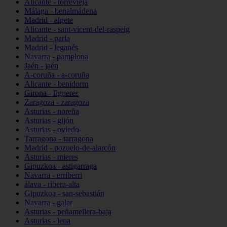
Alicante - torrevieja
Málaga - benalmádena
Madrid - algete
Alicante - sant-vicent-del-raspeig
Madrid - parla
Madrid - leganés
Navarra - pamplona
Jaén - jaén
A-coruña - a-coruña
Alicante - benidorm
Girona - figueres
Zaragoza - zaragoza
Asturias - noreña
Asturias - gijón
Asturias - oviedo
Tarragona - tarragona
Madrid - pozuelo-de-alarcón
Asturias - mieres
Gipuzkoa - astigarraga
Navarra - erriberri
álava - ribera-alta
Gipuzkoa - san-sebastián
Navarra - galar
Asturias - peñamellera-baja
Asturias - lena