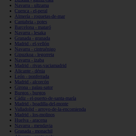
Navarra - ultzama
Cuenca - el-peral
Almería - roquetas-de-mar
Cantabria - potes
Barcelona - mataró
Navarra - lesaka
Granada - granada
Madrid - el-vellón
Navarra - cintruénigo
Gipuzkoa - legorreta
Navarra - izaba
Madrid - rivas-vaciamadrid
Alicante - dénia
León - ponferrada
Madrid - alcorcón
Girona - palau-sator
Burgos - burgos
Cádiz - el-puerto-de-santa-maría
Madrid - boadilla-del-monte
Valladolid - arroyo-de-la-encomienda
Madrid - los-molinos
Huelva - aracena
Navarra - mendavia
Granada - monachil