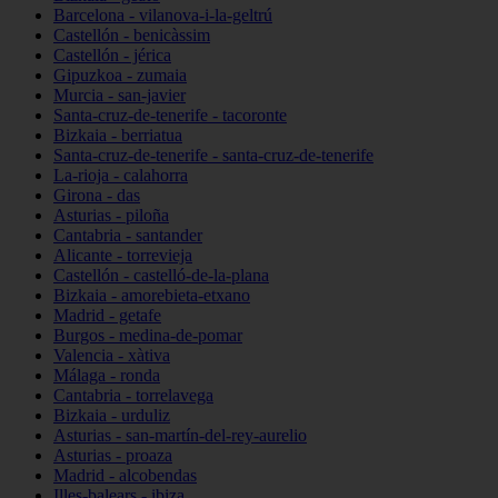
Barcelona - vilanova-i-la-geltrú
Castellón - benicàssim
Castellón - jérica
Gipuzkoa - zumaia
Murcia - san-javier
Santa-cruz-de-tenerife - tacoronte
Bizkaia - berriatua
Santa-cruz-de-tenerife - santa-cruz-de-tenerife
La-rioja - calahorra
Girona - das
Asturias - piloña
Cantabria - santander
Alicante - torrevieja
Castellón - castelló-de-la-plana
Bizkaia - amorebieta-etxano
Madrid - getafe
Burgos - medina-de-pomar
Valencia - xàtiva
Málaga - ronda
Cantabria - torrelavega
Bizkaia - urduliz
Asturias - san-martín-del-rey-aurelio
Asturias - proaza
Madrid - alcobendas
Illes-balears - ibiza