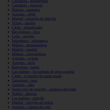
Gipuzkoa - hondarribia
Cantabria - meruelo
Bizkaia - santurtzi
Asturias - gijón
Madrid - pozuelo-de-alarcón
Teruel - sarrión
Cádiz - algodonales
Illes-balears - inca
León - astorga
Salamanca - salamanca
Málaga - benalmádena
Madrid - madrid
Málaga - torremolinos
Asturias - oviedo
Asturias - siero
Barcelona - berga
Las-palmas - las-palmas-de-gran-canaria
Cádiz - el-puerto-de-santa-maría
Tarragona - reus
Asturias - aller
Santa-cruz-de-tenerife - santiago-del-teide
Toledo - illescas
Las-palmas - arrecife
Madrid - torrejón-de-ardoz
Asturias - cangas-de-onís