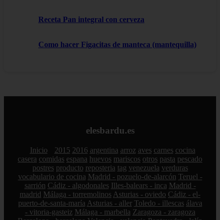
Receta Pan integral con cerveza
Como hacer Figacitas de manteca (mantequilla)
elesbardu.es
Inicio
2015
2016
argentina
arroz
aves
carnes
cocina
casera
comidas
espana
huevos
mariscos
otros
pasta
pescado
postres
producto
reposteria
tag
venezuela
verduras
vocabulario de cocina
Madrid - pozuelo-de-alarcón
Teruel -
sarrión
Cádiz - algodonales
Illes-balears - inca
Madrid -
madrid
Málaga - torremolinos
Asturias - oviedo
Cádiz - el-
puerto-de-santa-maría
Asturias - aller
Toledo - illescas
álava
- vitoria-gasteiz
Málaga - marbella
Zaragoza - zaragoza