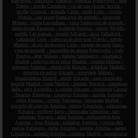
Barcelona - barcelona
Valencia - valencia
Pontevedra - lalín
Toledo - seseña
Cantabria - val-de-san-vicente
Sevilla -
sevilla
Granada - granada
Cádiz - tarifa
Lugo - viveiro
Murcia - san-javier
Santa-cruz-de-tenerife - tacoronte
Málaga - ronda
Las-palmas - yaiza
Santa-cruz-de-tenerife -
santa-úrsula
Zaragoza - la-muela
Asturias - mieres
Melilla -
melilla
Las-palmas - mogán
Alicante - alcoi
Valladolid -
valladolid
León - valencia-de-don-juan
Toledo - toledo
Madrid - alcalá-de-henares
León - garrafe-de-torío
Santa-
cruz-de-tenerife - granadilla-de-abona
Pontevedra - vigo
Huelva - lepe
Málaga - málaga
Salamanca - salamanca
Madrid - pelayos-de-la-presa
Madrid - coslada
Málaga -
estepona
Asturias - ribadesella
Bizkaia - galdakao
Madrid -
torrejón-de-ardoz
Alicante - torrevieja
Málaga -
benalmádena
Madrid - algete
Alicante - sant-vicent-del-
raspeig
Madrid - parla
Madrid - leganés
Navarra - pamplona
Jaén - jaén
A-coruña - a-coruña
Alicante - benidorm
Girona
- figueres
Zaragoza - zaragoza
Asturias - noreña
Asturias -
gijón
Asturias - oviedo
Tarragona - tarragona
Madrid -
pozuelo-de-alarcón
Asturias - mieres
Gipuzkoa - astigarraga
Navarra - erriberri
álava - ribera-alta
Gipuzkoa - san-
sebastián
Navarra - galar
Asturias - peñamellera-baja
Asturias - lena
Bizkaia - galdakao
Asturias - cangas-del-
narcea
Zaragoza - utebo
Asturias - laviana
Asturias - parres
Gipuzkoa - azpeitia
Asturias - colunga
Madrid - guadarrama