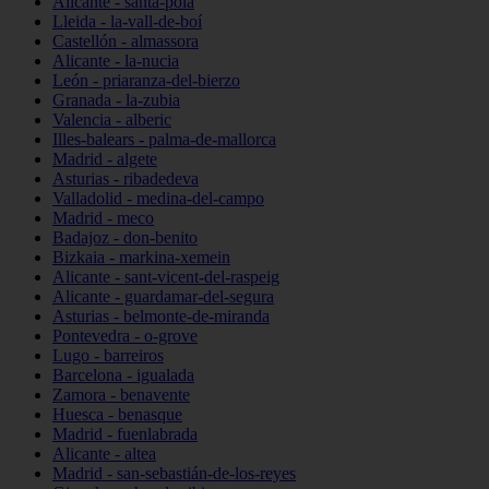
Alicante - santa-pola
Lleida - la-vall-de-boí
Castellón - almassora
Alicante - la-nucia
León - priaranza-del-bierzo
Granada - la-zubia
Valencia - alberic
Illes-balears - palma-de-mallorca
Madrid - algete
Asturias - ribadedeva
Valladolid - medina-del-campo
Madrid - meco
Badajoz - don-benito
Bizkaia - markina-xemein
Alicante - sant-vicent-del-raspeig
Alicante - guardamar-del-segura
Asturias - belmonte-de-miranda
Pontevedra - o-grove
Lugo - barreiros
Barcelona - igualada
Zamora - benavente
Huesca - benasque
Madrid - fuenlabrada
Alicante - altea
Madrid - san-sebastián-de-los-reyes