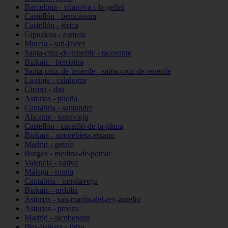
Barcelona - vilanova-i-la-geltrú
Castellón - benicàssim
Castellón - jérica
Gipuzkoa - zumaia
Murcia - san-javier
Santa-cruz-de-tenerife - tacoronte
Bizkaia - berriatua
Santa-cruz-de-tenerife - santa-cruz-de-tenerife
La-rioja - calahorra
Girona - das
Asturias - piloña
Cantabria - santander
Alicante - torrevieja
Castellón - castelló-de-la-plana
Bizkaia - amorebieta-etxano
Madrid - getafe
Burgos - medina-de-pomar
Valencia - xàtiva
Málaga - ronda
Cantabria - torrelavega
Bizkaia - urduliz
Asturias - san-martín-del-rey-aurelio
Asturias - proaza
Madrid - alcobendas
Illes-balears - ibiza