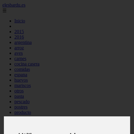
elesbardu.es
☰
Inicio
2015
2016
argentina
arroz
aves
carnes
cocina casera
comidas
espana
huevos
mariscos
otros
pasta
pescado
postres
producto
reposteria
tag
venezuela
verduras