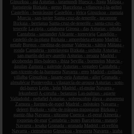
Gipuzkoa - aia
Asturias - taramundi
Huesca - fraga
Málaga -
fuengirola
Bizkaia - getxo
Barcelona - vilanova-i-la-geltrú
Castellón - benicàssim
Castellón - jérica
Gipuzkoa - zumaia
Murcia - san-javier
Santa-cruz-de-tenerife - tacoronte
Bizkaia - berriatua
Santa-cruz-de-tenerife - santa-cruz-de-
tenerife
La-rioja - calahorra
Girona - das
Asturias - piloña
Cantabria - santander
Alicante - torrevieja
Castellón -
castelló-de-la-plana
Bizkaia - amorebieta-etxano
Madrid -
getafe
Burgos - medina-de-pomar
Valencia - xàtiva
Málaga -
ronda
Cantabria - torrelavega
Bizkaia - urduliz
Asturias -
san-martín-del-rey-aurelio
Asturias - proaza
Madrid -
alcobendas
Illes-balears - ibiza
Sevilla - bormujos
Murcia -
águilas
Zamora - galende
Asturias - vegadeo
Cantabria -
san-vicente-de-la-barquera
Navarra - erro
Madrid - collado-
villalba
Gipuzkoa - lasarte-oria
Asturias - aller
Granada -
almuñécar
Pontevedra - vilagarcía-de-arousa
Asturias - soto-
del-barco
León - león
Madrid - el-molar
Navarra -
lekunberri
A-coruña - betanzos
Las-palmas - agaete
Valladolid - peñafiel
Asturias - sobrescobio
álava - asparrena
Zamora - fuentes-de-ropel
Madrid - móstoles
Navarra -
deierri
Bizkaia - valle-de-trápaga-trapagaran
Bizkaia -
gamiz-fika
Navarra - ultzama
Cuenca - el-peral
Almería -
roquetas-de-mar
Cantabria - potes
Barcelona - mataró
Navarra - lesaka
Granada - granada
Madrid - el-vellón
Navarra - cintruénigo
Gipuzkoa - legorreta
Navarra - izaba