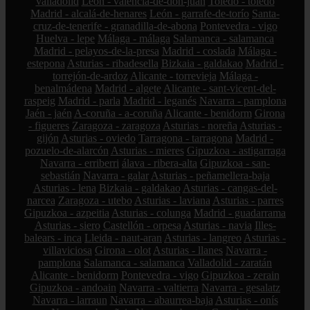
valladolid
León - valencia-de-don-juan
Toledo - toledo
Madrid - alcalá-de-henares
León - garrafe-de-torío
Santa-
cruz-de-tenerife - granadilla-de-abona
Pontevedra - vigo
Huelva - lepe
Málaga - málaga
Salamanca - salamanca
Madrid - pelayos-de-la-presa
Madrid - coslada
Málaga -
estepona
Asturias - ribadesella
Bizkaia - galdakao
Madrid -
torrejón-de-ardoz
Alicante - torrevieja
Málaga -
benalmádena
Madrid - algete
Alicante - sant-vicent-del-
raspeig
Madrid - parla
Madrid - leganés
Navarra - pamplona
Jaén - jaén
A-coruña - a-coruña
Alicante - benidorm
Girona
- figueres
Zaragoza - zaragoza
Asturias - noreña
Asturias -
gijón
Asturias - oviedo
Tarragona - tarragona
Madrid -
pozuelo-de-alarcón
Asturias - mieres
Gipuzkoa - astigarraga
Navarra - erriberri
álava - ribera-alta
Gipuzkoa - san-
sebastián
Navarra - galar
Asturias - peñamellera-baja
Asturias - lena
Bizkaia - galdakao
Asturias - cangas-del-
narcea
Zaragoza - utebo
Asturias - laviana
Asturias - parres
Gipuzkoa - azpeitia
Asturias - colunga
Madrid - guadarrama
Asturias - siero
Castellón - orpesa
Asturias - navia
Illes-
balears - inca
Lleida - naut-aran
Asturias - langreo
Asturias -
villaviciosa
Girona - olot
Asturias - llanes
Navarra -
pamplona
Salamanca - salamanca
Valladolid - zaratán
Alicante - benidorm
Pontevedra - vigo
Gipuzkoa - zerain
Gipuzkoa - andoain
Navarra - valtierra
Navarra - gesalatz
Navarra - larraun
Navarra - abaurrea-baja
Asturias - onís