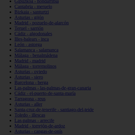
Gipuzkoa - hondarribia
Cantabria - meruelo
Bizkaia - santurtzi
Asturias - gijón
Madrid - pozuelo-de-alarcón
Teruel - sarrión
Cádiz - algodonales
Illes-balears - inca
León - astorga
Salamanca - salamanca
Málaga - benalmádena
Madrid - madrid
Málaga - torremolinos
Asturias - oviedo
Asturias - siero
Barcelona - berga
Las-palmas - las-palmas-de-gran-canaria
Cádiz - el-puerto-de-santa-maría
Tarragona - reus
Asturias - aller
Santa-cruz-de-tenerife - santiago-del-teide
Toledo - illescas
Las-palmas - arrecife
Madrid - torrejón-de-ardoz
Asturias - cangas-de-onís