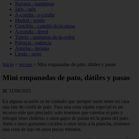
Navarra - pamplona
Jaén - jaén
A-coruña - a-coruña
Madrid - getafe
Castellón - castelló-de-la-plana
A-coruña - ferrol
Toledo - quintanar-de-la-orden
Palencia - palencia
Asturias - laviana
Lleida - seròs
Inicio
>
recetas
>
Mini empanadas de pato, dátiles y pasas
Mini empanadas de pato, dátiles y pasas
📅 31/08/2025
En alguna ocasión os he contado que siempre suelo tener en casa
una lata de confit de pato. Para una cena rápida especial es un
recurso más que preciado: solo tenemos que calentar el pato y
rehogar unas chalotas o unos gajos de patata en la grasa del pato.
Junto a unos guisantes cocidos o unas setas a la plancha, tenemos
una cena de lujo en unos pocos minutos.