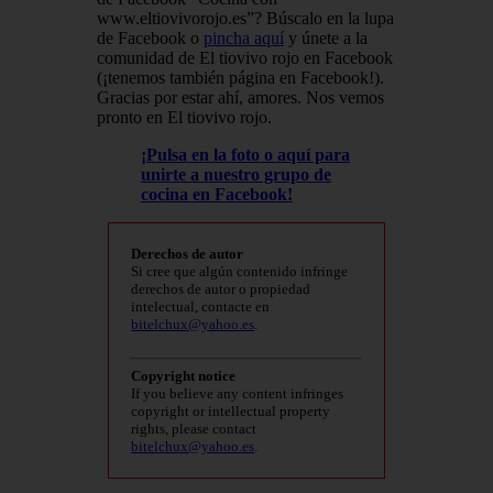
www.eltiovivorojo.es”? Búscalo en la lupa
de Facebook o
pincha aquí
y únete a la
comunidad de El tiovivo rojo en Facebook
(¡tenemos también página en Facebook!).
Gracias por estar ahí, amores. Nos vemos
pronto en El tiovivo rojo.
¡
Pulsa en la foto o aquí para
unirte a nuestro grupo de
cocina en Facebook!
Derechos de autor
Si cree que algún contenido infringe
derechos de autor o propiedad
intelectual, contacte en
bitelchux@yahoo.es
.
Copyright notice
If you believe any content infringes
copyright or intellectual property
rights, please contact
bitelchux@yahoo.es
.