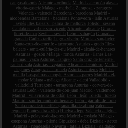
cangas-de-onís
Alicante - orihuela
Madrid - alcorcón
álava -
vitoria-gasteiz
Málaga - marbella
Zaragoza - zaragoza
Valencia - valencia
Barcelona - barcelona
Madrid -
alcobendas
Barcelona - badalona
Pontevedra - lalín
Asturias
- avilés
Illes-balears - palma-de-mallorca
Toledo - seseña
Cantabria - val-de-san-vicente
Alicante - alicante
Girona -
lloret-de-mar
Sevilla - sevilla
León - sahagún
Granada -
granada
Cádiz - tarifa
Lugo - viveiro
Murcia - san-javier
Santa-cruz-de-tenerife - tacoronte
Asturias - grado
Illes-
balears - santa-eulària-des-riu
Madrid - alcalá-de-henares
Asturias - gozón
Málaga - ronda
Asturias - llanes
Las-
palmas - yaiza
Asturias - langreo
Santa-cruz-de-tenerife -
santa-úrsula
Asturias - vegadeo
Alicante - benidorm
Madrid
- leganés
Zaragoza - la-muela
Asturias - mieres
Melilla -
melilla
Las-palmas - mogán
Asturias - parres
Madrid - el-
molar
Málaga - málaga
Alicante - alcoi
Valladolid -
valladolid
Tarragona - tarragona
Asturias - corvera-de-
asturias
León - valencia-de-don-juan
Madrid - valdemoro
Madrid - villaviciosa-de-odón
León - león
Toledo - toledo
Madrid - san-fernando-de-henares
León - garrafe-de-torío
Santa-cruz-de-tenerife - granadilla-de-abona
Valencia -
requena
Pontevedra - vigo
Huelva - lepe
Valencia - alginet
Madrid - pelayos-de-la-presa
Madrid - coslada
Málaga -
estepona
Asturias - piloña
Gipuzkoa - deba
Bizkaia - getxo
Asturias - ribadesella
Navarra - tafalla
Bizkaia - galdakao