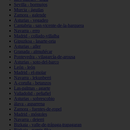
Sevilla - bormujos
Murcia - águilas
Zamora - galende
Asturias - vegadeo
Cantabria - san-vicente-de-la-barquera
Navarra - erro
Madrid - collado-villalba
Gipuzkoa - lasarte-oria
Asturias - aller
Granada - almuñécar
Pontevedra - vilagarcía-de-arousa
Asturias - soto-del-barco
León - león
Madrid - el-molar
Navarra - lekunberri
A-coruña - betanzos
Las-palmas - agaete
Valladolid - peñafiel
Asturias - sobrescobio
álava - asparrena
Zamora - fuentes-de-ropel
Madrid - móstoles
Navarra - deierri
Bizkaia - valle-de-trápaga-trapagaran
Bizkaia - gamiz-fika