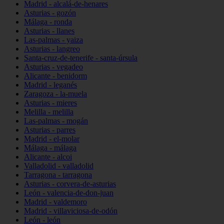
Madrid - alcalá-de-henares
Asturias - gozón
Málaga - ronda
Asturias - llanes
Las-palmas - yaiza
Asturias - langreo
Santa-cruz-de-tenerife - santa-úrsula
Asturias - vegadeo
Alicante - benidorm
Madrid - leganés
Zaragoza - la-muela
Asturias - mieres
Melilla - melilla
Las-palmas - mogán
Asturias - parres
Madrid - el-molar
Málaga - málaga
Alicante - alcoi
Valladolid - valladolid
Tarragona - tarragona
Asturias - corvera-de-asturias
León - valencia-de-don-juan
Madrid - valdemoro
Madrid - villaviciosa-de-odón
León - león