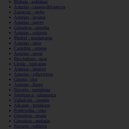
Bizkaia - galdakao
Asturias - cangas-del-narcea
Zaragoza - utebo
Asturias - laviana
Asturias - parres
Gipuzkoa - azpeitia
Asturias - colunga
Madrid - guadarrama
Asturias - siero
Castellón - orpesa
Asturias - navia
Illes-balears - inca
Lleida - naut-aran
Asturias - langreo
Asturias - villaviciosa
Girona - olot
Asturias - llanes
Navarra - pamplona
Salamanca - salamanca
Valladolid - zaratán
Alicante - benidorm
Pontevedra - vigo
Gipuzkoa - zerain
Gipuzkoa - andoain
Navarra - valtierra