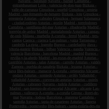
Navarra - barañain
Navarra - baztan
Cantabria -
entrambasaguas
León - valencia-de-don-juan
Bizkaia -
valle-de-carranza
Gipuzkoa - usurbil
Gipuzkoa - urnieta
Madrid - san-fernando-de-henares
Bizkaia - loiu
Gipuzkoa -
errenteria
Asturias - cabrales
Gipuzkoa - hernani
Salamanca
- ciudad-rodrigo
Asturias - gozón
Madrid - torrelodones
Cantabria - santillana-del-mar
Asturias - ribadesella
Madrid -
torrejón-de-ardoz
Madrid - majadahonda
Asturias - cangas-
de-onís
Málaga - marbella
A-coruña - ferrol
Madrid - tres-
cantos
Cuenca - cuenca
Las-palmas - yaiza
Tarragona -
cambrils
La-rioja - logroño
Burgos - cardeñadijo
álava -
vitoria-gasteiz
Bizkaia - bilbao
Valencia - gandia
Valencia -
valencia
Barcelona - barcelona
Madrid - madrid
Burgos -
revilla-y-la-ahedo
Madrid - las-rozas-de-madrid
Asturias -
castrillón
Asturias - salas
Asturias - carreño
Asturias - valdés
Zamora - puebla-de-sanabria
Bizkaia - lezama
Asturias -
nava
Illes-balears - manacor
A-coruña - ortigueira
Alicante -
ondara
Asturias - somiedo
Asturias - avilés
Valladolid -
valladolid
Asturias - corvera-de-asturias
Asturias - quirós
Asturias - cabranes
Navarra - tudela
Asturias - cudillero
Madrid - san-lorenzo-de-el-escorial
Alicante - alicante
Las-
palmas - valleseco
A-coruña - a-coruña
Girona - lloret-de-
mar
Navarra - lodosa
Barcelona - manresa
Cantabria -
santoña
Asturias - tapia-de-casariego
Asturias - llanera
Pontevedra - pontevedra
Illes-balears - santa-eulària-des-riu