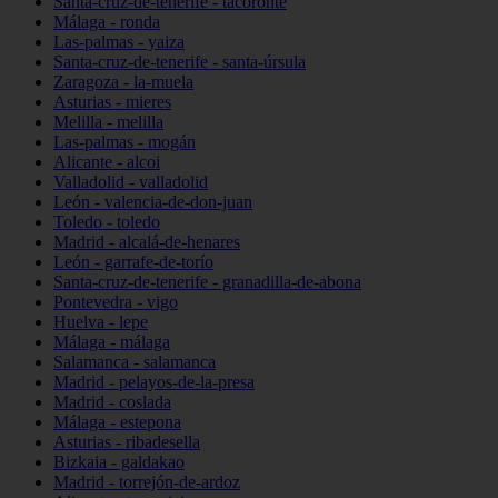
Santa-cruz-de-tenerife - tacoronte
Málaga - ronda
Las-palmas - yaiza
Santa-cruz-de-tenerife - santa-úrsula
Zaragoza - la-muela
Asturias - mieres
Melilla - melilla
Las-palmas - mogán
Alicante - alcoi
Valladolid - valladolid
León - valencia-de-don-juan
Toledo - toledo
Madrid - alcalá-de-henares
León - garrafe-de-torío
Santa-cruz-de-tenerife - granadilla-de-abona
Pontevedra - vigo
Huelva - lepe
Málaga - málaga
Salamanca - salamanca
Madrid - pelayos-de-la-presa
Madrid - coslada
Málaga - estepona
Asturias - ribadesella
Bizkaia - galdakao
Madrid - torrejón-de-ardoz