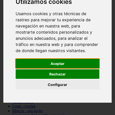
Utilizamos cookies
vocabulario de cocina
Madrid - pozuelo-de-alarcón
Usamos cookies y otras técnicas de
Teruel - sarrión
Cádiz - algodonales
rastreo para mejorar tu experiencia de
Illes-balears - inca
navegación en nuestra web, para
Madrid - madrid
mostrarte contenidos personalizados y
Málaga - torremolinos
Asturias - oviedo
anuncios adecuados, para analizar el
Cádiz - el-puerto-de-santa-maría
tráfico en nuestra web y para comprender
Asturias - aller
de donde llegan nuestros visitantes.
Toledo - illescas
álava - vitoria-gasteiz
Málaga - marbella
Aceptar
Zaragoza - zaragoza
Barcelona - barcelona
Valencia - valencia
Rechazar
Pontevedra - lalín
Toledo - seseña
Configurar
Cantabria - val-de-san-vicente
Sevilla - sevilla
Granada - granada
Cádiz - tarifa
Lugo - viveiro
Murcia - san-javier