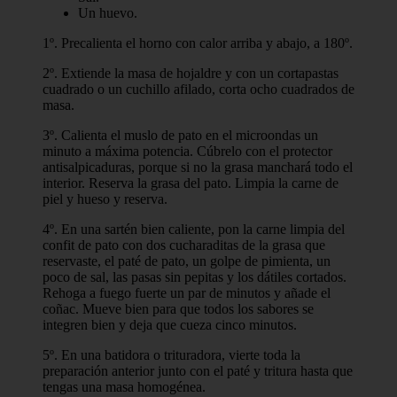
Un huevo.
1º. Precalienta el horno con calor arriba y abajo, a 180º.
2º. Extiende la masa de hojaldre y con un cortapastas
cuadrado o un cuchillo afilado, corta ocho cuadrados de
masa.
3º. Calienta el muslo de pato en el microondas un
minuto a máxima potencia. Cúbrelo con el protector
antisalpicaduras, porque si no la grasa manchará todo el
interior. Reserva la grasa del pato. Limpia la carne de
piel y hueso y reserva.
4º. En una sartén bien caliente, pon la carne limpia del
confit de pato con dos cucharaditas de la grasa que
reservaste, el paté de pato, un golpe de pimienta, un
poco de sal, las pasas sin pepitas y los dátiles cortados.
Rehoga a fuego fuerte un par de minutos y añade el
coñac. Mueve bien para que todos los sabores se
integren bien y deja que cueza cinco minutos.
5º. En una batidora o trituradora, vierte toda la
preparación anterior junto con el paté y tritura hasta que
tengas una masa homogénea.