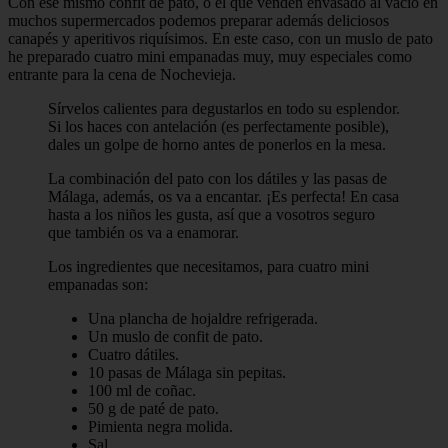
Con ese mismo confit de pato, o el que venden envasado al vacío en
muchos supermercados podemos preparar además deliciosos
canapés y aperitivos riquísimos. En este caso, con un muslo de pato
he preparado cuatro mini empanadas muy, muy especiales como
entrante para la cena de Nochevieja.
Sírvelos calientes para degustarlos en todo su esplendor.
Si los haces con antelación (es perfectamente posible),
dales un golpe de horno antes de ponerlos en la mesa.
La combinación del pato con los dátiles y las pasas de
Málaga, además, os va a encantar. ¡Es perfecta! En casa
hasta a los niños les gusta, así que a vosotros seguro
que también os va a enamorar.
Los ingredientes que necesitamos, para cuatro mini
empanadas son:
Una plancha de hojaldre refrigerada.
Un muslo de confit de pato.
Cuatro dátiles.
10 pasas de Málaga sin pepitas.
100 ml de coñac.
50 g de paté de pato.
Pimienta negra molida.
Sal.