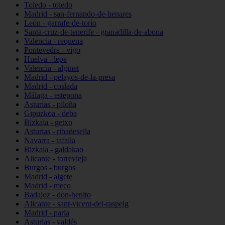
Toledo - toledo
Madrid - san-fernando-de-henares
León - garrafe-de-torío
Santa-cruz-de-tenerife - granadilla-de-abona
Valencia - requena
Pontevedra - vigo
Huelva - lepe
Valencia - alginet
Madrid - pelayos-de-la-presa
Madrid - coslada
Málaga - estepona
Asturias - piloña
Gipuzkoa - deba
Bizkaia - getxo
Asturias - ribadesella
Navarra - tafalla
Bizkaia - galdakao
Alicante - torrevieja
Burgos - burgos
Madrid - algete
Madrid - meco
Badajoz - don-benito
Alicante - sant-vicent-del-raspeig
Madrid - parla
Asturias - valdés