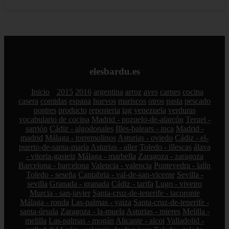
elesbardu.es
Inicio
2015
2016
argentina
arroz
aves
carnes
cocina
casera
comidas
espana
huevos
mariscos
otros
pasta
pescado
postres
producto
reposteria
tag
venezuela
verduras
vocabulario de cocina
Madrid - pozuelo-de-alarcón
Teruel -
sarrión
Cádiz - algodonales
Illes-balears - inca
Madrid -
madrid
Málaga - torremolinos
Asturias - oviedo
Cádiz - el-
puerto-de-santa-maría
Asturias - aller
Toledo - illescas
álava
- vitoria-gasteiz
Málaga - marbella
Zaragoza - zaragoza
Barcelona - barcelona
Valencia - valencia
Pontevedra - lalín
Toledo - seseña
Cantabria - val-de-san-vicente
Sevilla -
sevilla
Granada - granada
Cádiz - tarifa
Lugo - viveiro
Murcia - san-javier
Santa-cruz-de-tenerife - tacoronte
Málaga - ronda
Las-palmas - yaiza
Santa-cruz-de-tenerife -
santa-úrsula
Zaragoza - la-muela
Asturias - mieres
Melilla -
melilla
Las-palmas - mogán
Alicante - alcoi
Valladolid -