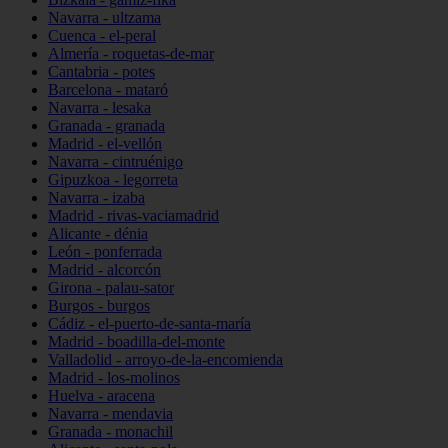
Navarra - ultzama
Cuenca - el-peral
Almería - roquetas-de-mar
Cantabria - potes
Barcelona - mataró
Navarra - lesaka
Granada - granada
Madrid - el-vellón
Navarra - cintruénigo
Gipuzkoa - legorreta
Navarra - izaba
Madrid - rivas-vaciamadrid
Alicante - dénia
León - ponferrada
Madrid - alcorcón
Girona - palau-sator
Burgos - burgos
Cádiz - el-puerto-de-santa-maría
Madrid - boadilla-del-monte
Valladolid - arroyo-de-la-encomienda
Madrid - los-molinos
Huelva - aracena
Navarra - mendavia
Granada - monachil