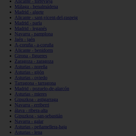
Alicante - torrevieja
Málaga - benalmádena
Madrid - algete
Alicante - sant-vicent-del-raspeig
Madrid - parla
Madrid - leganés
Navarra - pamplona
Jaén - jaén
A-coruña - a-coruña
Alicante - benidorm
Girona - figueres
Zaragoza - zaragoza
Asturias - noreña
Asturias - gijón
Asturias - oviedo
Tarragona - tarragona
Madrid - pozuelo-de-alarcón
Asturias - mieres
Gipuzkoa - astigarraga
Navarra - erriberri
álava - ribera-alta
Gipuzkoa - san-sebastián
Navarra - galar
Asturias - peñamellera-baja
Asturias - lena