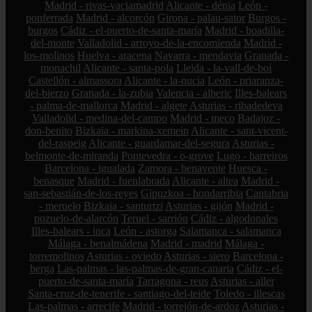
Madrid - rivas-vaciamadrid
Alicante - dénia
León -
ponferrada
Madrid - alcorcón
Girona - palau-sator
Burgos -
burgos
Cádiz - el-puerto-de-santa-maría
Madrid - boadilla-
del-monte
Valladolid - arroyo-de-la-encomienda
Madrid -
los-molinos
Huelva - aracena
Navarra - mendavia
Granada -
monachil
Alicante - santa-pola
Lleida - la-vall-de-boí
Castellón - almassora
Alicante - la-nucia
León - priaranza-
del-bierzo
Granada - la-zubia
Valencia - alberic
Illes-balears
- palma-de-mallorca
Madrid - algete
Asturias - ribadedeva
Valladolid - medina-del-campo
Madrid - meco
Badajoz -
don-benito
Bizkaia - markina-xemein
Alicante - sant-vicent-
del-raspeig
Alicante - guardamar-del-segura
Asturias -
belmonte-de-miranda
Pontevedra - o-grove
Lugo - barreiros
Barcelona - igualada
Zamora - benavente
Huesca -
benasque
Madrid - fuenlabrada
Alicante - altea
Madrid -
san-sebastián-de-los-reyes
Gipuzkoa - hondarribia
Cantabria
- meruelo
Bizkaia - santurtzi
Asturias - gijón
Madrid -
pozuelo-de-alarcón
Teruel - sarrión
Cádiz - algodonales
Illes-balears - inca
León - astorga
Salamanca - salamanca
Málaga - benalmádena
Madrid - madrid
Málaga -
torremolinos
Asturias - oviedo
Asturias - siero
Barcelona -
berga
Las-palmas - las-palmas-de-gran-canaria
Cádiz - el-
puerto-de-santa-maría
Tarragona - reus
Asturias - aller
Santa-cruz-de-tenerife - santiago-del-teide
Toledo - illescas
Las-palmas - arrecife
Madrid - torrejón-de-ardoz
Asturias -