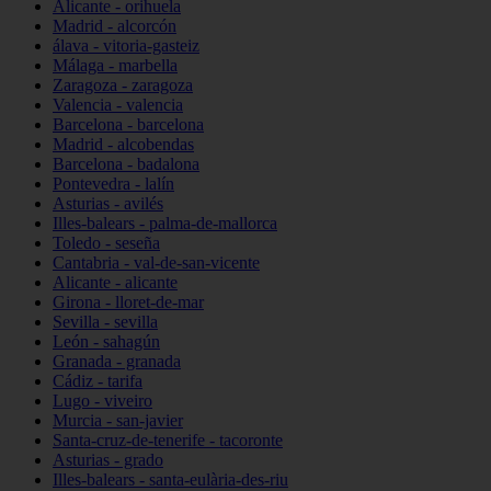
Alicante - orihuela
Madrid - alcorcón
álava - vitoria-gasteiz
Málaga - marbella
Zaragoza - zaragoza
Valencia - valencia
Barcelona - barcelona
Madrid - alcobendas
Barcelona - badalona
Pontevedra - lalín
Asturias - avilés
Illes-balears - palma-de-mallorca
Toledo - seseña
Cantabria - val-de-san-vicente
Alicante - alicante
Girona - lloret-de-mar
Sevilla - sevilla
León - sahagún
Granada - granada
Cádiz - tarifa
Lugo - viveiro
Murcia - san-javier
Santa-cruz-de-tenerife - tacoronte
Asturias - grado
Illes-balears - santa-eulària-des-riu