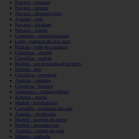
Navarra - gesalatz
Navarra - larraun
Navarra - abaurrea-baja
Asturias - onís
Navarra - barañain
Navarra - baztan
Cantabria - entrambasaguas
León - valencia-de-don-juan
Bizkaia - valle-de-carranza
Gipuzkoa - usurbil
Gipuzkoa - urnieta
Madrid - san-fernando-de-henares
Bizkaia - loiu
Gipuzkoa - errenteria
Asturias - cabrales
Gipuzkoa - hernani
Salamanca - ciudad-rodrigo
Asturias - gozón
Madrid - torrelodones
Cantabria - santillana-del-mar
Asturias - ribadesella
Madrid - torrejón-de-ardoz
Madrid - majadahonda
Asturias - cangas-de-onís
Málaga - marbella