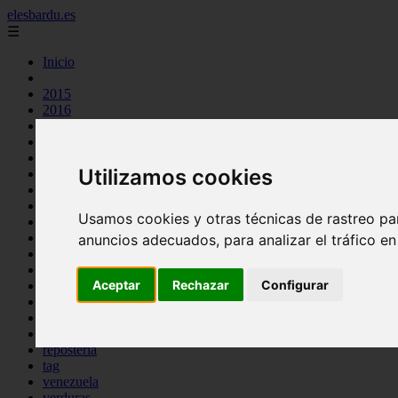
elesbardu.es
☰
Inicio
2015
2016
argentina
arroz
aves
Utilizamos cookies
carnes
cocina casera
comidas
Usamos cookies y otras técnicas de rastreo pa
espana
huevos
anuncios adecuados, para analizar el tráfico e
mariscos
otros
Aceptar
Rechazar
Configurar
pasta
pescado
postres
producto
reposteria
tag
venezuela
verduras