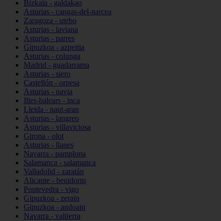
Bizkaia - galdakao
Asturias - cangas-del-narcea
Zaragoza - utebo
Asturias - laviana
Asturias - parres
Gipuzkoa - azpeitia
Asturias - colunga
Madrid - guadarrama
Asturias - siero
Castellón - orpesa
Asturias - navia
Illes-balears - inca
Lleida - naut-aran
Asturias - langreo
Asturias - villaviciosa
Girona - olot
Asturias - llanes
Navarra - pamplona
Salamanca - salamanca
Valladolid - zaratán
Alicante - benidorm
Pontevedra - vigo
Gipuzkoa - zerain
Gipuzkoa - andoain
Navarra - valtierra