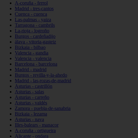
A-coruña - ferrol
Madrid - tres-cantos
Cuenca - cuenca
Las-palmas - yaiza
Tarragona - cambrils
La-rioja - logroño
Burgos - cardeñadijo
álava - vitoria-gasteiz
Bizkaia - bilbao
Valencia - gandia
Valencia - valencia
Barcelona - barcelona
Madrid - madrid
Burgos - revilla-y-la-ahedo
Madrid - las-rozas-de-madrid
Asturias - castrillón
Asturias - salas
Asturias - carreño
Asturias - valdés
Zamora - puebla-de-sanabria
Bizkaia - lezama
Asturias - nava
Illes-balears - manacor
A-coruña - ortigueira
Alicante - ondara