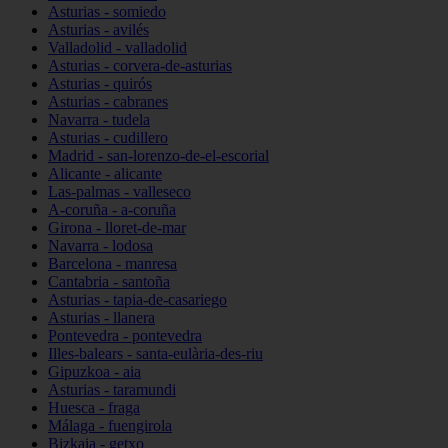
Asturias - somiedo
Asturias - avilés
Valladolid - valladolid
Asturias - corvera-de-asturias
Asturias - quirós
Asturias - cabranes
Navarra - tudela
Asturias - cudillero
Madrid - san-lorenzo-de-el-escorial
Alicante - alicante
Las-palmas - valleseco
A-coruña - a-coruña
Girona - lloret-de-mar
Navarra - lodosa
Barcelona - manresa
Cantabria - santoña
Asturias - tapia-de-casariego
Asturias - llanera
Pontevedra - pontevedra
Illes-balears - santa-eulària-des-riu
Gipuzkoa - aia
Asturias - taramundi
Huesca - fraga
Málaga - fuengirola
Bizkaia - getxo