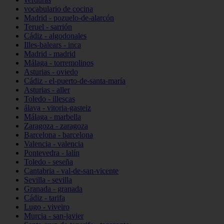
vocabulario de cocina
Madrid - pozuelo-de-alarcón
Teruel - sarrión
Cádiz - algodonales
Illes-balears - inca
Madrid - madrid
Málaga - torremolinos
Asturias - oviedo
Cádiz - el-puerto-de-santa-maría
Asturias - aller
Toledo - illescas
álava - vitoria-gasteiz
Málaga - marbella
Zaragoza - zaragoza
Barcelona - barcelona
Valencia - valencia
Pontevedra - lalín
Toledo - seseña
Cantabria - val-de-san-vicente
Sevilla - sevilla
Granada - granada
Cádiz - tarifa
Lugo - viveiro
Murcia - san-javier