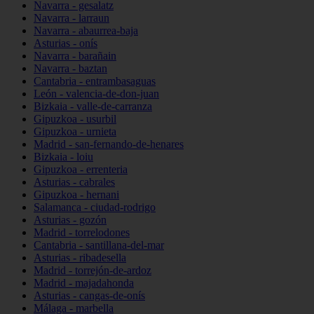
Navarra - gesalatz
Navarra - larraun
Navarra - abaurrea-baja
Asturias - onís
Navarra - barañain
Navarra - baztan
Cantabria - entrambasaguas
León - valencia-de-don-juan
Bizkaia - valle-de-carranza
Gipuzkoa - usurbil
Gipuzkoa - urnieta
Madrid - san-fernando-de-henares
Bizkaia - loiu
Gipuzkoa - errenteria
Asturias - cabrales
Gipuzkoa - hernani
Salamanca - ciudad-rodrigo
Asturias - gozón
Madrid - torrelodones
Cantabria - santillana-del-mar
Asturias - ribadesella
Madrid - torrejón-de-ardoz
Madrid - majadahonda
Asturias - cangas-de-onís
Málaga - marbella