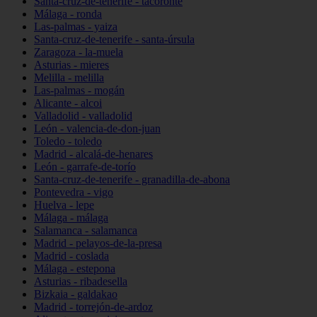
Santa-cruz-de-tenerife - tacoronte
Málaga - ronda
Las-palmas - yaiza
Santa-cruz-de-tenerife - santa-úrsula
Zaragoza - la-muela
Asturias - mieres
Melilla - melilla
Las-palmas - mogán
Alicante - alcoi
Valladolid - valladolid
León - valencia-de-don-juan
Toledo - toledo
Madrid - alcalá-de-henares
León - garrafe-de-torío
Santa-cruz-de-tenerife - granadilla-de-abona
Pontevedra - vigo
Huelva - lepe
Málaga - málaga
Salamanca - salamanca
Madrid - pelayos-de-la-presa
Madrid - coslada
Málaga - estepona
Asturias - ribadesella
Bizkaia - galdakao
Madrid - torrejón-de-ardoz