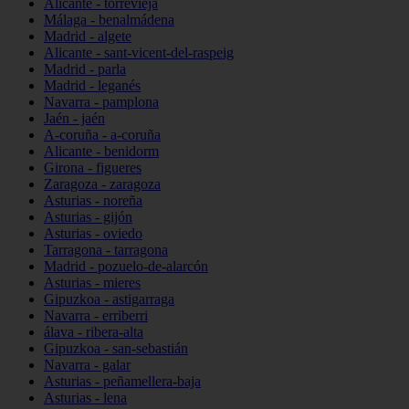
Alicante - torrevieja
Málaga - benalmádena
Madrid - algete
Alicante - sant-vicent-del-raspeig
Madrid - parla
Madrid - leganés
Navarra - pamplona
Jaén - jaén
A-coruña - a-coruña
Alicante - benidorm
Girona - figueres
Zaragoza - zaragoza
Asturias - noreña
Asturias - gijón
Asturias - oviedo
Tarragona - tarragona
Madrid - pozuelo-de-alarcón
Asturias - mieres
Gipuzkoa - astigarraga
Navarra - erriberri
álava - ribera-alta
Gipuzkoa - san-sebastián
Navarra - galar
Asturias - peñamellera-baja
Asturias - lena