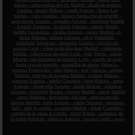
balears - santa-eulària-des-riu
Madrid - alcalá-de-henares
Asturias - gozón
Málaga - ronda
Asturias - llanes
Las-
palmas - yaiza
Asturias - langreo
Santa-cruz-de-tenerife -
santa-úrsula
Asturias - vegadeo
Alicante - benidorm
Madrid
- leganés
Zaragoza - la-muela
Asturias - mieres
Melilla -
melilla
Las-palmas - mogán
Asturias - parres
Madrid - el-
molar
Málaga - málaga
Alicante - alcoi
Valladolid -
valladolid
Tarragona - tarragona
Asturias - corvera-de-
asturias
León - valencia-de-don-juan
Madrid - valdemoro
Madrid - villaviciosa-de-odón
León - león
Toledo - toledo
Madrid - san-fernando-de-henares
León - garrafe-de-torío
Santa-cruz-de-tenerife - granadilla-de-abona
Valencia -
requena
Pontevedra - vigo
Huelva - lepe
Valencia - alginet
Madrid - pelayos-de-la-presa
Madrid - coslada
Málaga -
estepona
Asturias - piloña
Gipuzkoa - deba
Bizkaia - getxo
Asturias - ribadesella
Navarra - tafalla
Bizkaia - galdakao
Alicante - torrevieja
Burgos - burgos
Madrid - algete
Madrid
- meco
Badajoz - don-benito
Alicante - sant-vicent-del-
raspeig
Madrid - parla
Asturias - valdés
Navarra - pamplona
Jaén - jaén
A-coruña - a-coruña
Madrid - getafe
Castellón -
castelló-de-la-plana
A-coruña - ferrol
Toledo - quintanar-de-
la-orden
Palencia - palencia
Asturias - laviana
Lleida - seròs