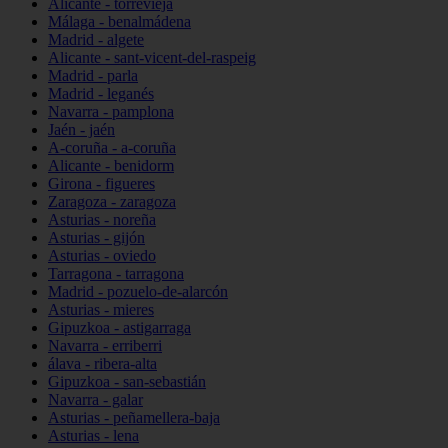
Alicante - torrevieja
Málaga - benalmádena
Madrid - algete
Alicante - sant-vicent-del-raspeig
Madrid - parla
Madrid - leganés
Navarra - pamplona
Jaén - jaén
A-coruña - a-coruña
Alicante - benidorm
Girona - figueres
Zaragoza - zaragoza
Asturias - noreña
Asturias - gijón
Asturias - oviedo
Tarragona - tarragona
Madrid - pozuelo-de-alarcón
Asturias - mieres
Gipuzkoa - astigarraga
Navarra - erriberri
álava - ribera-alta
Gipuzkoa - san-sebastián
Navarra - galar
Asturias - peñamellera-baja
Asturias - lena