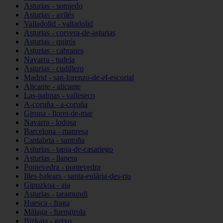
Asturias - somiedo
Asturias - avilés
Valladolid - valladolid
Asturias - corvera-de-asturias
Asturias - quirós
Asturias - cabranes
Navarra - tudela
Asturias - cudillero
Madrid - san-lorenzo-de-el-escorial
Alicante - alicante
Las-palmas - valleseco
A-coruña - a-coruña
Girona - lloret-de-mar
Navarra - lodosa
Barcelona - manresa
Cantabria - santoña
Asturias - tapia-de-casariego
Asturias - llanera
Pontevedra - pontevedra
Illes-balears - santa-eulària-des-riu
Gipuzkoa - aia
Asturias - taramundi
Huesca - fraga
Málaga - fuengirola
Bizkaia - getxo