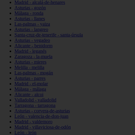
Madrid - alcalá-de-henares
Asturias - gozón
Málaga - ronda
Asturias - llanes
Las-palmas - yaiza
Asturias - langreo
Santa-cruz-de-tenerife - santa-úrsula
Asturias - vegadeo
Alicante - benidorm
Madrid - leganés
Zaragoza - la-muela
Asturias - mieres
Melilla - melilla
Las-palmas - mogán
Asturias - parres
Madrid - el-molar
Málaga - málaga
Alicante - alcoi
Valladolid - valladolid
Tarragona - tarragona
Asturias - corvera-de-asturias
León - valencia-de-don-juan
Madrid - valdemoro
Madrid - villaviciosa-de-odón
León - león