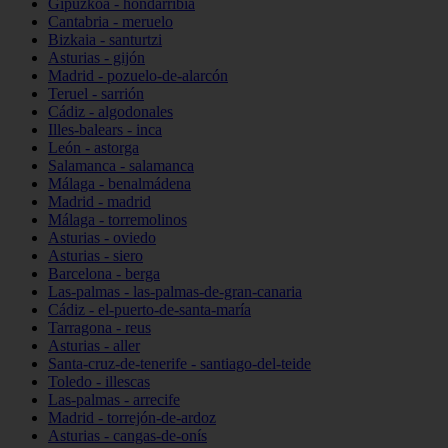
Gipuzkoa - hondarribia
Cantabria - meruelo
Bizkaia - santurtzi
Asturias - gijón
Madrid - pozuelo-de-alarcón
Teruel - sarrión
Cádiz - algodonales
Illes-balears - inca
León - astorga
Salamanca - salamanca
Málaga - benalmádena
Madrid - madrid
Málaga - torremolinos
Asturias - oviedo
Asturias - siero
Barcelona - berga
Las-palmas - las-palmas-de-gran-canaria
Cádiz - el-puerto-de-santa-maría
Tarragona - reus
Asturias - aller
Santa-cruz-de-tenerife - santiago-del-teide
Toledo - illescas
Las-palmas - arrecife
Madrid - torrejón-de-ardoz
Asturias - cangas-de-onís