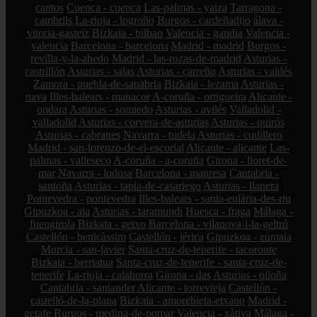
cantos
Cuenca - cuenca
Las-palmas - yaiza
Tarragona -
cambrils
La-rioja - logroño
Burgos - cardeñadijo
álava -
vitoria-gasteiz
Bizkaia - bilbao
Valencia - gandia
Valencia -
valencia
Barcelona - barcelona
Madrid - madrid
Burgos -
revilla-y-la-ahedo
Madrid - las-rozas-de-madrid
Asturias -
castrillón
Asturias - salas
Asturias - carreño
Asturias - valdés
Zamora - puebla-de-sanabria
Bizkaia - lezama
Asturias -
nava
Illes-balears - manacor
A-coruña - ortigueira
Alicante -
ondara
Asturias - somiedo
Asturias - avilés
Valladolid -
valladolid
Asturias - corvera-de-asturias
Asturias - quirós
Asturias - cabranes
Navarra - tudela
Asturias - cudillero
Madrid - san-lorenzo-de-el-escorial
Alicante - alicante
Las-
palmas - valleseco
A-coruña - a-coruña
Girona - lloret-de-
mar
Navarra - lodosa
Barcelona - manresa
Cantabria -
santoña
Asturias - tapia-de-casariego
Asturias - llanera
Pontevedra - pontevedra
Illes-balears - santa-eulària-des-riu
Gipuzkoa - aia
Asturias - taramundi
Huesca - fraga
Málaga -
fuengirola
Bizkaia - getxo
Barcelona - vilanova-i-la-geltrú
Castellón - benicàssim
Castellón - jérica
Gipuzkoa - zumaia
Murcia - san-javier
Santa-cruz-de-tenerife - tacoronte
Bizkaia - berriatua
Santa-cruz-de-tenerife - santa-cruz-de-
tenerife
La-rioja - calahorra
Girona - das
Asturias - piloña
Cantabria - santander
Alicante - torrevieja
Castellón -
castelló-de-la-plana
Bizkaia - amorebieta-etxano
Madrid -
getafe
Burgos - medina-de-pomar
Valencia - xàtiva
Málaga -