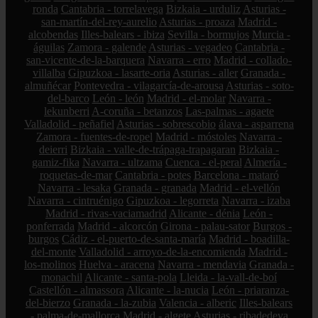
ronda
Cantabria - torrelavega
Bizkaia - urduliz
Asturias -
san-martín-del-rey-aurelio
Asturias - proaza
Madrid -
alcobendas
Illes-balears - ibiza
Sevilla - bormujos
Murcia -
águilas
Zamora - galende
Asturias - vegadeo
Cantabria -
san-vicente-de-la-barquera
Navarra - erro
Madrid - collado-
villalba
Gipuzkoa - lasarte-oria
Asturias - aller
Granada -
almuñécar
Pontevedra - vilagarcía-de-arousa
Asturias - soto-
del-barco
León - león
Madrid - el-molar
Navarra -
lekunberri
A-coruña - betanzos
Las-palmas - agaete
Valladolid - peñafiel
Asturias - sobrescobio
álava - asparrena
Zamora - fuentes-de-ropel
Madrid - móstoles
Navarra -
deierri
Bizkaia - valle-de-trápaga-trapagaran
Bizkaia -
gamiz-fika
Navarra - ultzama
Cuenca - el-peral
Almería -
roquetas-de-mar
Cantabria - potes
Barcelona - mataró
Navarra - lesaka
Granada - granada
Madrid - el-vellón
Navarra - cintruénigo
Gipuzkoa - legorreta
Navarra - izaba
Madrid - rivas-vaciamadrid
Alicante - dénia
León -
ponferrada
Madrid - alcorcón
Girona - palau-sator
Burgos -
burgos
Cádiz - el-puerto-de-santa-maría
Madrid - boadilla-
del-monte
Valladolid - arroyo-de-la-encomienda
Madrid -
los-molinos
Huelva - aracena
Navarra - mendavia
Granada -
monachil
Alicante - santa-pola
Lleida - la-vall-de-boí
Castellón - almassora
Alicante - la-nucia
León - priaranza-
del-bierzo
Granada - la-zubia
Valencia - alberic
Illes-balears
- palma-de-mallorca
Madrid - algete
Asturias - ribadedeva