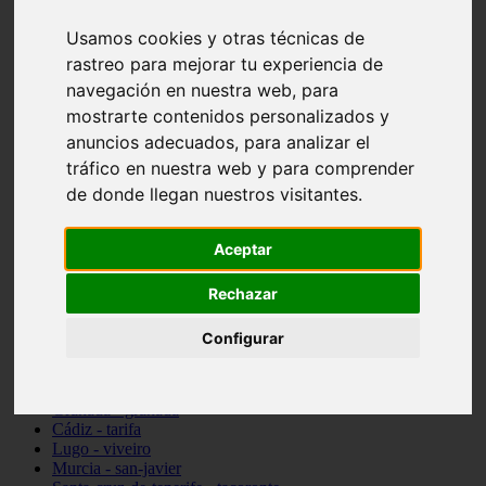
vocabulario de cocina
Usamos cookies y otras técnicas de
Madrid - pozuelo-de-alarcón
Teruel - sarrión
rastreo para mejorar tu experiencia de
Cádiz - algodonales
navegación en nuestra web, para
Illes-balears - inca
mostrarte contenidos personalizados y
Madrid - madrid
Málaga - torremolinos
anuncios adecuados, para analizar el
Asturias - oviedo
tráfico en nuestra web y para comprender
Cádiz - el-puerto-de-santa-maría
de donde llegan nuestros visitantes.
Asturias - aller
Toledo - illescas
álava - vitoria-gasteiz
Aceptar
Málaga - marbella
Zaragoza - zaragoza
Barcelona - barcelona
Rechazar
Valencia - valencia
Pontevedra - lalín
Configurar
Toledo - seseña
Cantabria - val-de-san-vicente
Sevilla - sevilla
Granada - granada
Cádiz - tarifa
Lugo - viveiro
Murcia - san-javier