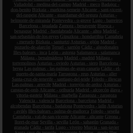
Valladolid - medina-del-campo
Madrid - meco
Badajoz -
don-benito
Bizkaia - markina-xemein
Alicante - sant-vicent-
del-raspeig
Alicante - guardamar-del-segura
Asturias -
belmonte-de-miranda
Pontevedra - o-grove
Lugo - barreiros
Barcelona - igualada
Zamora - benavente
Huesca -
benasque
Madrid - fuenlabrada
Alicante - altea
Madrid -
san-sebastián-de-los-reyes
Gipuzkoa - hondarribia
Cantabria
- meruelo
Bizkaia - santurtzi
Asturias - gijón
Madrid -
pozuelo-de-alarcón
Teruel - sarrión
Cádiz - algodonales
Illes-balears - inca
León - astorga
Salamanca - salamanca
Málaga - benalmádena
Madrid - madrid
Málaga -
torremolinos
Asturias - oviedo
Asturias - siero
Barcelona -
berga
Las-palmas - las-palmas-de-gran-canaria
Cádiz - el-
puerto-de-santa-maría
Tarragona - reus
Asturias - aller
Santa-cruz-de-tenerife - santiago-del-teide
Toledo - illescas
Las-palmas - arrecife
Madrid - torrejón-de-ardoz
Asturias -
cangas-de-onís
Alicante - orihuela
Madrid - alcorcón
álava -
vitoria-gasteiz
Málaga - marbella
Zaragoza - zaragoza
Valencia - valencia
Barcelona - barcelona
Madrid -
alcobendas
Barcelona - badalona
Pontevedra - lalín
Asturias
- avilés
Illes-balears - palma-de-mallorca
Toledo - seseña
Cantabria - val-de-san-vicente
Alicante - alicante
Girona -
lloret-de-mar
Sevilla - sevilla
León - sahagún
Granada -
granada
Cádiz - tarifa
Lugo - viveiro
Murcia - san-javier
Santa-cruz-de-tenerife - tacoronte
Asturias - grado
Illes-