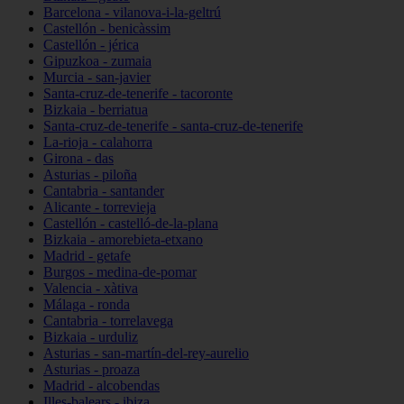
Barcelona - vilanova-i-la-geltrú
Castellón - benicàssim
Castellón - jérica
Gipuzkoa - zumaia
Murcia - san-javier
Santa-cruz-de-tenerife - tacoronte
Bizkaia - berriatua
Santa-cruz-de-tenerife - santa-cruz-de-tenerife
La-rioja - calahorra
Girona - das
Asturias - piloña
Cantabria - santander
Alicante - torrevieja
Castellón - castelló-de-la-plana
Bizkaia - amorebieta-etxano
Madrid - getafe
Burgos - medina-de-pomar
Valencia - xàtiva
Málaga - ronda
Cantabria - torrelavega
Bizkaia - urduliz
Asturias - san-martín-del-rey-aurelio
Asturias - proaza
Madrid - alcobendas
Illes-balears - ibiza