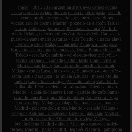
Inicio
2015
2016
argentina
arroz
aves
carnes
cocina
casera
comidas
espana
huevos
mariscos
otros
pasta
pescado
postres
producto
reposteria
tag
venezuela
verduras
vocabulario de cocina
Madrid - pozuelo-de-alarcón
Teruel -
sarrión
Cádiz - algodonales
Illes-balears - inca
Madrid -
madrid
Málaga - torremolinos
Asturias - oviedo
Cádiz - el-
puerto-de-santa-maría
Asturias - aller
Toledo - illescas
álava
- vitoria-gasteiz
Málaga - marbella
Zaragoza - zaragoza
Barcelona - barcelona
Valencia - valencia
Pontevedra - lalín
Toledo - seseña
Cantabria - val-de-san-vicente
Sevilla -
sevilla
Granada - granada
Cádiz - tarifa
Lugo - viveiro
Murcia - san-javier
Santa-cruz-de-tenerife - tacoronte
Málaga - ronda
Las-palmas - yaiza
Santa-cruz-de-tenerife -
santa-úrsula
Zaragoza - la-muela
Asturias - mieres
Melilla -
melilla
Las-palmas - mogán
Alicante - alcoi
Valladolid -
valladolid
León - valencia-de-don-juan
Toledo - toledo
Madrid - alcalá-de-henares
León - garrafe-de-torío
Santa-
cruz-de-tenerife - granadilla-de-abona
Pontevedra - vigo
Huelva - lepe
Málaga - málaga
Salamanca - salamanca
Madrid - pelayos-de-la-presa
Madrid - coslada
Málaga -
estepona
Asturias - ribadesella
Bizkaia - galdakao
Madrid -
torrejón-de-ardoz
Alicante - torrevieja
Málaga -
benalmádena
Madrid - algete
Alicante - sant-vicent-del-
raspeig
Madrid - parla
Madrid - leganés
Navarra - pamplona