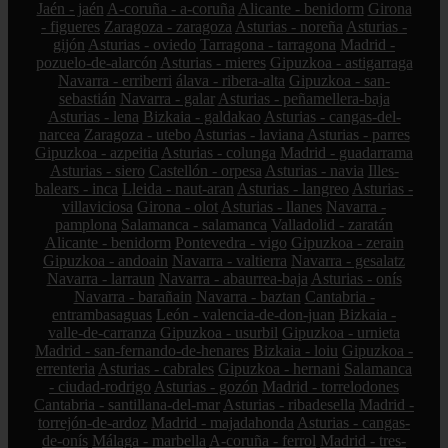
Jaén - jaén
A-coruña - a-coruña
Alicante - benidorm
Girona
- figueres
Zaragoza - zaragoza
Asturias - noreña
Asturias -
gijón
Asturias - oviedo
Tarragona - tarragona
Madrid -
pozuelo-de-alarcón
Asturias - mieres
Gipuzkoa - astigarraga
Navarra - erriberri
álava - ribera-alta
Gipuzkoa - san-
sebastián
Navarra - galar
Asturias - peñamellera-baja
Asturias - lena
Bizkaia - galdakao
Asturias - cangas-del-
narcea
Zaragoza - utebo
Asturias - laviana
Asturias - parres
Gipuzkoa - azpeitia
Asturias - colunga
Madrid - guadarrama
Asturias - siero
Castellón - orpesa
Asturias - navia
Illes-
balears - inca
Lleida - naut-aran
Asturias - langreo
Asturias -
villaviciosa
Girona - olot
Asturias - llanes
Navarra -
pamplona
Salamanca - salamanca
Valladolid - zaratán
Alicante - benidorm
Pontevedra - vigo
Gipuzkoa - zerain
Gipuzkoa - andoain
Navarra - valtierra
Navarra - gesalatz
Navarra - larraun
Navarra - abaurrea-baja
Asturias - onís
Navarra - barañain
Navarra - baztan
Cantabria -
entrambasaguas
León - valencia-de-don-juan
Bizkaia -
valle-de-carranza
Gipuzkoa - usurbil
Gipuzkoa - urnieta
Madrid - san-fernando-de-henares
Bizkaia - loiu
Gipuzkoa -
errenteria
Asturias - cabrales
Gipuzkoa - hernani
Salamanca
- ciudad-rodrigo
Asturias - gozón
Madrid - torrelodones
Cantabria - santillana-del-mar
Asturias - ribadesella
Madrid -
torrejón-de-ardoz
Madrid - majadahonda
Asturias - cangas-
de-onís
Málaga - marbella
A-coruña - ferrol
Madrid - tres-