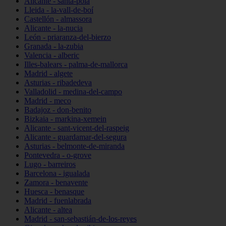
Alicante - santa-pola
Lleida - la-vall-de-boí
Castellón - almassora
Alicante - la-nucia
León - priaranza-del-bierzo
Granada - la-zubia
Valencia - alberic
Illes-balears - palma-de-mallorca
Madrid - algete
Asturias - ribadedeva
Valladolid - medina-del-campo
Madrid - meco
Badajoz - don-benito
Bizkaia - markina-xemein
Alicante - sant-vicent-del-raspeig
Alicante - guardamar-del-segura
Asturias - belmonte-de-miranda
Pontevedra - o-grove
Lugo - barreiros
Barcelona - igualada
Zamora - benavente
Huesca - benasque
Madrid - fuenlabrada
Alicante - altea
Madrid - san-sebastián-de-los-reyes