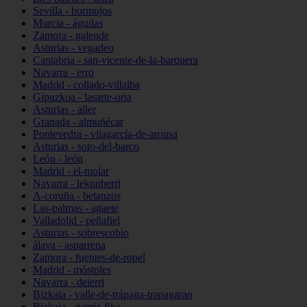
Sevilla - bormujos
Murcia - águilas
Zamora - galende
Asturias - vegadeo
Cantabria - san-vicente-de-la-barquera
Navarra - erro
Madrid - collado-villalba
Gipuzkoa - lasarte-oria
Asturias - aller
Granada - almuñécar
Pontevedra - vilagarcía-de-arousa
Asturias - soto-del-barco
León - león
Madrid - el-molar
Navarra - lekunberri
A-coruña - betanzos
Las-palmas - agaete
Valladolid - peñafiel
Asturias - sobrescobio
álava - asparrena
Zamora - fuentes-de-ropel
Madrid - móstoles
Navarra - deierri
Bizkaia - valle-de-trápaga-trapagaran
Bizkaia - gamiz-fika