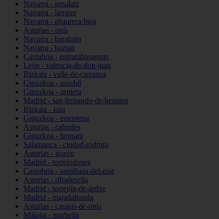
Navarra - gesalatz
Navarra - larraun
Navarra - abaurrea-baja
Asturias - onís
Navarra - barañain
Navarra - baztan
Cantabria - entrambasaguas
León - valencia-de-don-juan
Bizkaia - valle-de-carranza
Gipuzkoa - usurbil
Gipuzkoa - urnieta
Madrid - san-fernando-de-henares
Bizkaia - loiu
Gipuzkoa - errenteria
Asturias - cabrales
Gipuzkoa - hernani
Salamanca - ciudad-rodrigo
Asturias - gozón
Madrid - torrelodones
Cantabria - santillana-del-mar
Asturias - ribadesella
Madrid - torrejón-de-ardoz
Madrid - majadahonda
Asturias - cangas-de-onís
Málaga - marbella