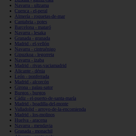
Navarra - ultzama
Cuenca - el-peral
Almería - roquetas-de-mar
Cantabria - potes
Barcelona - mataró
Navarra - lesaka
Granada - granada
Madrid - el-vellón
Navarra - cintruénigo
Gipuzkoa - legorreta
Navarra - izaba
Madrid - rivas-vaciamadrid
Alicante - dénia
León - ponferrada
Madrid - alcorcón
Girona - palau-sator
Burgos - burgos
Cádiz - el-puerto-de-santa-maría
Madrid - boadilla-del-monte
Valladolid - arroyo-de-la-encomienda
Madrid - los-molinos
Huelva - aracena
Navarra - mendavia
Granada - monachil