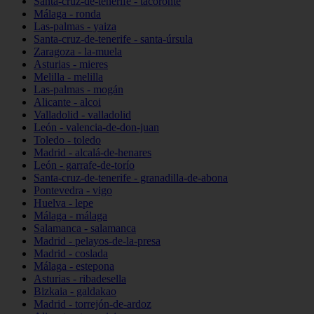
Santa-cruz-de-tenerife - tacoronte
Málaga - ronda
Las-palmas - yaiza
Santa-cruz-de-tenerife - santa-úrsula
Zaragoza - la-muela
Asturias - mieres
Melilla - melilla
Las-palmas - mogán
Alicante - alcoi
Valladolid - valladolid
León - valencia-de-don-juan
Toledo - toledo
Madrid - alcalá-de-henares
León - garrafe-de-torío
Santa-cruz-de-tenerife - granadilla-de-abona
Pontevedra - vigo
Huelva - lepe
Málaga - málaga
Salamanca - salamanca
Madrid - pelayos-de-la-presa
Madrid - coslada
Málaga - estepona
Asturias - ribadesella
Bizkaia - galdakao
Madrid - torrejón-de-ardoz