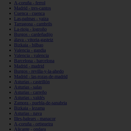
A-coruña - ferrol
Madrid - tres-cantos
Cuenca - cuenca
Las-palmas - yaiza
Tarragona - cambrils
La-rioja - logroño
Burgos - cardeñadijo
álava - vitoria-gasteiz
Bizkaia - bilbao
Valencia - gandia
Valencia - valencia
Barcelona - barcelona
Madrid - madrid
Burgos - revilla-y-la-ahedo
Madrid - las-rozas-de-madrid
Asturias - castrillón
Asturias - salas
Asturias - carreño
Asturias - valdés
Zamora - puebla-de-sanabria
Bizkaia - lezama
Asturias - nava
Illes-balears - manacor
A-coruña - ortigueira
Alicante - ondara