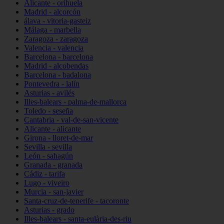
Alicante - orihuela
Madrid - alcorcón
álava - vitoria-gasteiz
Málaga - marbella
Zaragoza - zaragoza
Valencia - valencia
Barcelona - barcelona
Madrid - alcobendas
Barcelona - badalona
Pontevedra - lalín
Asturias - avilés
Illes-balears - palma-de-mallorca
Toledo - seseña
Cantabria - val-de-san-vicente
Alicante - alicante
Girona - lloret-de-mar
Sevilla - sevilla
León - sahagún
Granada - granada
Cádiz - tarifa
Lugo - viveiro
Murcia - san-javier
Santa-cruz-de-tenerife - tacoronte
Asturias - grado
Illes-balears - santa-eulària-des-riu