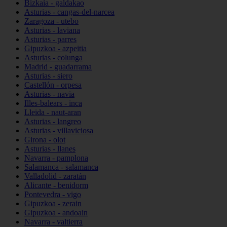
Bizkaia - galdakao
Asturias - cangas-del-narcea
Zaragoza - utebo
Asturias - laviana
Asturias - parres
Gipuzkoa - azpeitia
Asturias - colunga
Madrid - guadarrama
Asturias - siero
Castellón - orpesa
Asturias - navia
Illes-balears - inca
Lleida - naut-aran
Asturias - langreo
Asturias - villaviciosa
Girona - olot
Asturias - llanes
Navarra - pamplona
Salamanca - salamanca
Valladolid - zaratán
Alicante - benidorm
Pontevedra - vigo
Gipuzkoa - zerain
Gipuzkoa - andoain
Navarra - valtierra