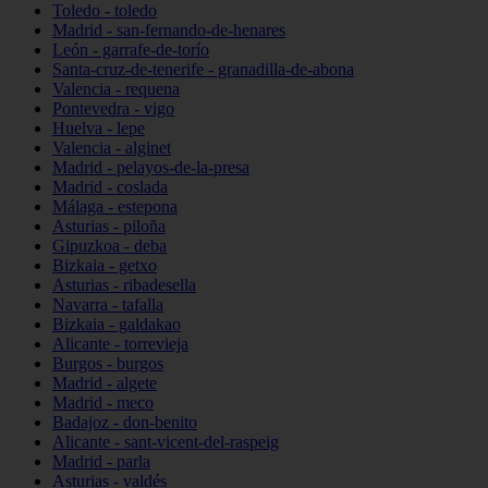
Toledo - toledo
Madrid - san-fernando-de-henares
León - garrafe-de-torío
Santa-cruz-de-tenerife - granadilla-de-abona
Valencia - requena
Pontevedra - vigo
Huelva - lepe
Valencia - alginet
Madrid - pelayos-de-la-presa
Madrid - coslada
Málaga - estepona
Asturias - piloña
Gipuzkoa - deba
Bizkaia - getxo
Asturias - ribadesella
Navarra - tafalla
Bizkaia - galdakao
Alicante - torrevieja
Burgos - burgos
Madrid - algete
Madrid - meco
Badajoz - don-benito
Alicante - sant-vicent-del-raspeig
Madrid - parla
Asturias - valdés