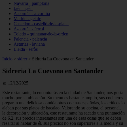
Navarra - pamplona
Jaén - jaén
A-coruña - a-coruña
Madrid - getafe
Castellón - castelló-de-la-plana
A-coruña - ferrol
Toledo - quintanar-de-la-orden
Palencia - palencia
Asturias - laviana
Lleida - seròs
Inicio
>
sidrer
>
Sidreria La Cuevona en Santander
Sidreria La Cuevona en Santander
📅 12/12/2025
Este restaurante, lo encontrarás en la ciudad de Santander, nos gusta
mucho por su ubicación. Su menú es bastante amplio, sus cocineros
preparan una deliciosa comida otras cocinas españolas, los críticos lo
alaban por sus platos de bacalao. Valorando su cocina, el personal,
la decoración y ubicación, este restaurante ha sacado una puntuación
de 6.2, sus precios interesantes son una de esas cosas que se deben
resaltar al hablar de él, sus precios no son superiores a la media y su