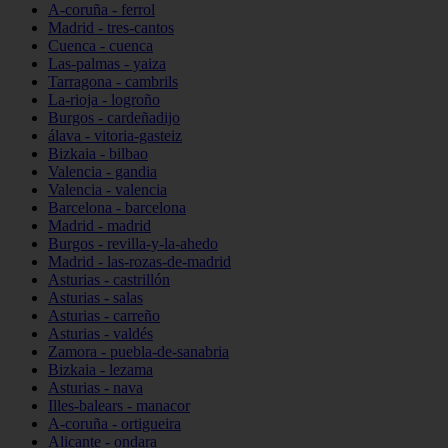
A-coruña - ferrol
Madrid - tres-cantos
Cuenca - cuenca
Las-palmas - yaiza
Tarragona - cambrils
La-rioja - logroño
Burgos - cardeñadijo
álava - vitoria-gasteiz
Bizkaia - bilbao
Valencia - gandia
Valencia - valencia
Barcelona - barcelona
Madrid - madrid
Burgos - revilla-y-la-ahedo
Madrid - las-rozas-de-madrid
Asturias - castrillón
Asturias - salas
Asturias - carreño
Asturias - valdés
Zamora - puebla-de-sanabria
Bizkaia - lezama
Asturias - nava
Illes-balears - manacor
A-coruña - ortigueira
Alicante - ondara