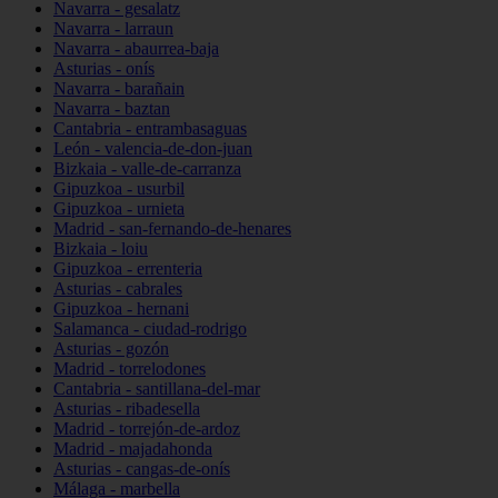
Navarra - gesalatz
Navarra - larraun
Navarra - abaurrea-baja
Asturias - onís
Navarra - barañain
Navarra - baztan
Cantabria - entrambasaguas
León - valencia-de-don-juan
Bizkaia - valle-de-carranza
Gipuzkoa - usurbil
Gipuzkoa - urnieta
Madrid - san-fernando-de-henares
Bizkaia - loiu
Gipuzkoa - errenteria
Asturias - cabrales
Gipuzkoa - hernani
Salamanca - ciudad-rodrigo
Asturias - gozón
Madrid - torrelodones
Cantabria - santillana-del-mar
Asturias - ribadesella
Madrid - torrejón-de-ardoz
Madrid - majadahonda
Asturias - cangas-de-onís
Málaga - marbella