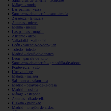
Santa-cruz-de-tenerife - tacoronte
Málaga - ronda
Las-palmas - yaiza
Santa-cruz-de-tenerife - santa-úrsula
Zaragoza - la-muela
Asturias - mieres
Melilla - melilla
Las-palmas - mogán
Alicante - alcoi
Valladolid - valladolid
León - valencia-de-don-juan
Toledo - toledo
Madrid - alcalá-de-henares
León - garrafe-de-torío
Santa-cruz-de-tenerife - granadilla-de-abona
Pontevedra - vigo
Huelva - lepe
Málaga - málaga
Salamanca - salamanca
Madrid - pelayos-de-la-presa
Madrid - coslada
Málaga - estepona
Asturias - ribadesella
Bizkaia - galdakao
Madrid - torrejón-de-ardoz