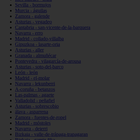
Sevilla - bormujos
Murcia - águilas
Zamora - galende
Asturias - vegadeo
Cantabria - san-vicente-de-la-barquera
Navarra - erro
Madrid - collado-villalba
Gipuzkoa - lasarte-oria
Asturias - aller
Granada - almuñécar
Pontevedra - vilagarcía-de-arousa
Asturias - soto-del-barco
León - león
Madrid - el-molar
Navarra - lekunberri
A-coruña - betanzos
Las-palmas - agaete
Valladolid - peñafiel
Asturias - sobrescobio
álava - asparrena
Zamora - fuentes-de-ropel
Madrid - móstoles
Navarra - deierri
Bizkaia - valle-de-trápaga-trapagaran
Bizkaia - gamiz-fika