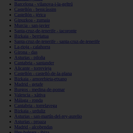
Barcelona - vilanova-i-la-geltrú
Castellón - benicàssim
Castellón - jérica
Gipuzkoa - zumaia
Murcia - san-javier
Santa-cruz-de-tenerife - tacoronte
Bizkaia - berriatua
Santa-cruz-de-tenerife - santa-cruz-de-tenerife
La-rioja - calahorra
Girona - das
Asturias - piloña
Cantabria - santander
Alicante - torrevieja
Castellón - castelló-de-la-plana
Bizkaia - amorebieta-etxano
Madrid - getafe
Burgos - medina-de-pomar
Valencia - xàtiva
Málaga - ronda
Cantabria - torrelavega
Bizkaia - urduliz
Asturias - san-martín-del-rey-aurelio
Asturias - proaza
Madrid - alcobendas
Illes-balears - ibiza