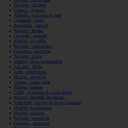
Navarra - ultzama
Cuenca - el-peral
Almería - roquetas-de-mar
Cantabria - potes
Barcelona - mataró
Navarra - lesaka
Granada - granada
Madrid - el-vellón
Navarra - cintruénigo
Gipuzkoa - legorreta
Navarra - izaba
Madrid - rivas-vaciamadrid
Alicante - dénia
León - ponferrada
Madrid - alcorcón
Girona - palau-sator
Burgos - burgos
Cádiz - el-puerto-de-santa-maría
Madrid - boadilla-del-monte
Valladolid - arroyo-de-la-encomienda
Madrid - los-molinos
Huelva - aracena
Navarra - mendavia
Granada - monachil