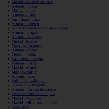
Madrid - alcalá-de-henares
Asturias - gozón
Málaga - ronda
Asturias - llanes
Las-palmas - yaiza
Asturias - langreo
Santa-cruz-de-tenerife - santa-úrsula
Asturias - vegadeo
Alicante - benidorm
Madrid - leganés
Zaragoza - la-muela
Asturias - mieres
Melilla - melilla
Las-palmas - mogán
Asturias - parres
Madrid - el-molar
Málaga - málaga
Alicante - alcoi
Valladolid - valladolid
Tarragona - tarragona
Asturias - corvera-de-asturias
León - valencia-de-don-juan
Madrid - valdemoro
Madrid - villaviciosa-de-odón
León - león