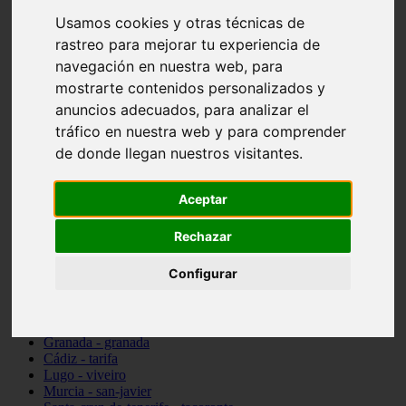
vocabulario de cocina
Usamos cookies y otras técnicas de
Madrid - pozuelo-de-alarcón
rastreo para mejorar tu experiencia de
Teruel - sarrión
Cádiz - algodonales
navegación en nuestra web, para
Illes-balears - inca
mostrarte contenidos personalizados y
Madrid - madrid
anuncios adecuados, para analizar el
Málaga - torremolinos
Asturias - oviedo
tráfico en nuestra web y para comprender
Cádiz - el-puerto-de-santa-maría
de donde llegan nuestros visitantes.
Asturias - aller
Toledo - illescas
álava - vitoria-gasteiz
Aceptar
Málaga - marbella
Zaragoza - zaragoza
Rechazar
Barcelona - barcelona
Valencia - valencia
Configurar
Pontevedra - lalín
Toledo - seseña
Cantabria - val-de-san-vicente
Sevilla - sevilla
Granada - granada
Cádiz - tarifa
Lugo - viveiro
Murcia - san-javier