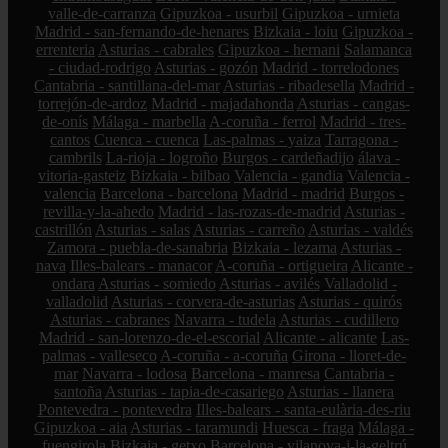
valle-de-carranza
Gipuzkoa - usurbil
Gipuzkoa - urnieta
Madrid - san-fernando-de-henares
Bizkaia - loiu
Gipuzkoa -
errenteria
Asturias - cabrales
Gipuzkoa - hernani
Salamanca
- ciudad-rodrigo
Asturias - gozón
Madrid - torrelodones
Cantabria - santillana-del-mar
Asturias - ribadesella
Madrid -
torrejón-de-ardoz
Madrid - majadahonda
Asturias - cangas-
de-onís
Málaga - marbella
A-coruña - ferrol
Madrid - tres-
cantos
Cuenca - cuenca
Las-palmas - yaiza
Tarragona -
cambrils
La-rioja - logroño
Burgos - cardeñadijo
álava -
vitoria-gasteiz
Bizkaia - bilbao
Valencia - gandia
Valencia -
valencia
Barcelona - barcelona
Madrid - madrid
Burgos -
revilla-y-la-ahedo
Madrid - las-rozas-de-madrid
Asturias -
castrillón
Asturias - salas
Asturias - carreño
Asturias - valdés
Zamora - puebla-de-sanabria
Bizkaia - lezama
Asturias -
nava
Illes-balears - manacor
A-coruña - ortigueira
Alicante -
ondara
Asturias - somiedo
Asturias - avilés
Valladolid -
valladolid
Asturias - corvera-de-asturias
Asturias - quirós
Asturias - cabranes
Navarra - tudela
Asturias - cudillero
Madrid - san-lorenzo-de-el-escorial
Alicante - alicante
Las-
palmas - valleseco
A-coruña - a-coruña
Girona - lloret-de-
mar
Navarra - lodosa
Barcelona - manresa
Cantabria -
santoña
Asturias - tapia-de-casariego
Asturias - llanera
Pontevedra - pontevedra
Illes-balears - santa-eulària-des-riu
Gipuzkoa - aia
Asturias - taramundi
Huesca - fraga
Málaga -
fuengirola
Bizkaia - getxo
Barcelona - vilanova-i-la-geltrú