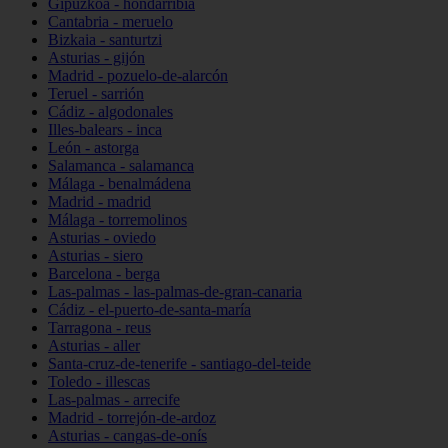
Gipuzkoa - hondarribia
Cantabria - meruelo
Bizkaia - santurtzi
Asturias - gijón
Madrid - pozuelo-de-alarcón
Teruel - sarrión
Cádiz - algodonales
Illes-balears - inca
León - astorga
Salamanca - salamanca
Málaga - benalmádena
Madrid - madrid
Málaga - torremolinos
Asturias - oviedo
Asturias - siero
Barcelona - berga
Las-palmas - las-palmas-de-gran-canaria
Cádiz - el-puerto-de-santa-maría
Tarragona - reus
Asturias - aller
Santa-cruz-de-tenerife - santiago-del-teide
Toledo - illescas
Las-palmas - arrecife
Madrid - torrejón-de-ardoz
Asturias - cangas-de-onís