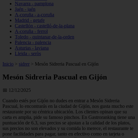
Navarra - pamplona
Jaén - jaén
A-coruña - a-coruña
Madrid - getafe
Castellón - castelló-de-la-plana
A-coruña - ferrol
Toledo - quintanar-de-la-orden
Palencia - palencia
Asturias - laviana
Lleida - seròs
Inicio
>
sidrer
>
Mesón Sidreria Pascual en Gijón
Mesón Sidreria Pascual en Gijón
📅 12/12/2025
Cuando estés por Gijón no dudes en entrar a Mesón Sidreria
Pascual, lo encontrarás en la ciudad de Gijón, nos gusta mucho este
restaurante por su céntrica ubicación. Los clientes opinan que su
carta es amplia, pide su famoso pinchos. En Gastroranking tiene una
puntuación de 6.3, sus precios se ajustan a la calidad de los platos,
sus precios no son elevados y su comida lo merece, el restaurante te
pone facilidades para pagar, tanto en efectivo como en tarjeta o