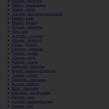
Alicante - torrevieja
Málaga - benalmádena
Madrid - algete
Alicante - sant-vicent-del-raspeig
Madrid - parla
Madrid - leganés
Navarra - pamplona
Jaén - jaén
A-coruña - a-coruña
Alicante - benidorm
Girona - figueres
Zaragoza - zaragoza
Asturias - noreña
Asturias - gijón
Asturias - oviedo
Tarragona - tarragona
Madrid - pozuelo-de-alarcón
Asturias - mieres
Gipuzkoa - astigarraga
Navarra - erriberri
álava - ribera-alta
Gipuzkoa - san-sebastián
Navarra - galar
Asturias - peñamellera-baja
Asturias - lena