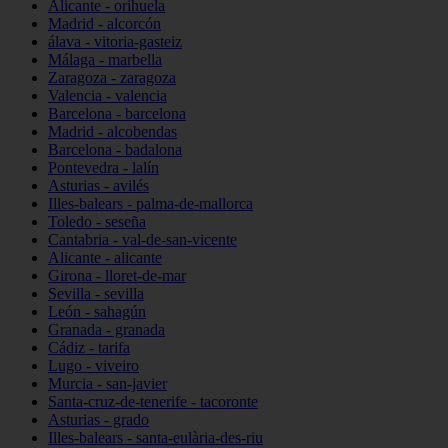
Alicante - orihuela
Madrid - alcorcón
álava - vitoria-gasteiz
Málaga - marbella
Zaragoza - zaragoza
Valencia - valencia
Barcelona - barcelona
Madrid - alcobendas
Barcelona - badalona
Pontevedra - lalín
Asturias - avilés
Illes-balears - palma-de-mallorca
Toledo - seseña
Cantabria - val-de-san-vicente
Alicante - alicante
Girona - lloret-de-mar
Sevilla - sevilla
León - sahagún
Granada - granada
Cádiz - tarifa
Lugo - viveiro
Murcia - san-javier
Santa-cruz-de-tenerife - tacoronte
Asturias - grado
Illes-balears - santa-eulària-des-riu