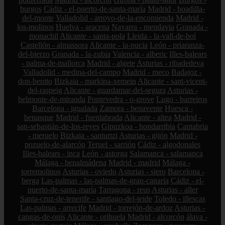
burgos
Cádiz - el-puerto-de-santa-maría
Madrid - boadilla-
del-monte
Valladolid - arroyo-de-la-encomienda
Madrid -
los-molinos
Huelva - aracena
Navarra - mendavia
Granada -
monachil
Alicante - santa-pola
Lleida - la-vall-de-boí
Castellón - almassora
Alicante - la-nucia
León - priaranza-
del-bierzo
Granada - la-zubia
Valencia - alberic
Illes-balears
- palma-de-mallorca
Madrid - algete
Asturias - ribadedeva
Valladolid - medina-del-campo
Madrid - meco
Badajoz -
don-benito
Bizkaia - markina-xemein
Alicante - sant-vicent-
del-raspeig
Alicante - guardamar-del-segura
Asturias -
belmonte-de-miranda
Pontevedra - o-grove
Lugo - barreiros
Barcelona - igualada
Zamora - benavente
Huesca -
benasque
Madrid - fuenlabrada
Alicante - altea
Madrid -
san-sebastián-de-los-reyes
Gipuzkoa - hondarribia
Cantabria
- meruelo
Bizkaia - santurtzi
Asturias - gijón
Madrid -
pozuelo-de-alarcón
Teruel - sarrión
Cádiz - algodonales
Illes-balears - inca
León - astorga
Salamanca - salamanca
Málaga - benalmádena
Madrid - madrid
Málaga -
torremolinos
Asturias - oviedo
Asturias - siero
Barcelona -
berga
Las-palmas - las-palmas-de-gran-canaria
Cádiz - el-
puerto-de-santa-maría
Tarragona - reus
Asturias - aller
Santa-cruz-de-tenerife - santiago-del-teide
Toledo - illescas
Las-palmas - arrecife
Madrid - torrejón-de-ardoz
Asturias -
cangas-de-onís
Alicante - orihuela
Madrid - alcorcón
álava -