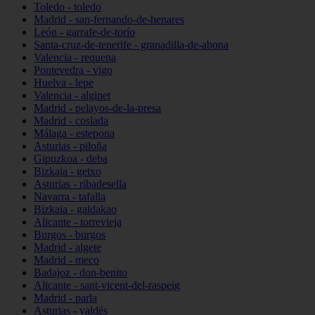
Toledo - toledo
Madrid - san-fernando-de-henares
León - garrafe-de-torío
Santa-cruz-de-tenerife - granadilla-de-abona
Valencia - requena
Pontevedra - vigo
Huelva - lepe
Valencia - alginet
Madrid - pelayos-de-la-presa
Madrid - coslada
Málaga - estepona
Asturias - piloña
Gipuzkoa - deba
Bizkaia - getxo
Asturias - ribadesella
Navarra - tafalla
Bizkaia - galdakao
Alicante - torrevieja
Burgos - burgos
Madrid - algete
Madrid - meco
Badajoz - don-benito
Alicante - sant-vicent-del-raspeig
Madrid - parla
Asturias - valdés