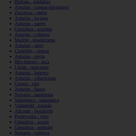
Bizkaia - galdakao
Asturias - cangas-del-narcea
Zaragoza - utebo
Asturias - laviana
Asturias - parres
Gipuzkoa - azpeitia
Asturias - colunga
Madrid - guadarrama
Asturias - siero
Castellón - orpesa
Asturias - navia
Illes-balears - inca
Lleida - naut-aran
Asturias - langreo
Asturias - villaviciosa
Girona - olot
Asturias - llanes
Navarra - pamplona
Salamanca - salamanca
Valladolid - zaratán
Alicante - benidorm
Pontevedra - vigo
Gipuzkoa - zerain
Gipuzkoa - andoain
Navarra - valtierra