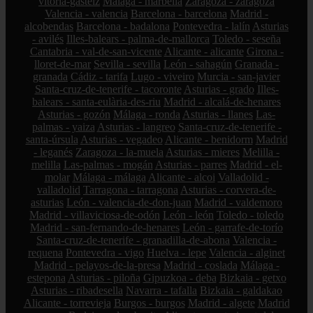
vitoria-gasteiz
Málaga - marbella
Zaragoza - zaragoza
Valencia - valencia
Barcelona - barcelona
Madrid -
alcobendas
Barcelona - badalona
Pontevedra - lalín
Asturias
- avilés
Illes-balears - palma-de-mallorca
Toledo - seseña
Cantabria - val-de-san-vicente
Alicante - alicante
Girona -
lloret-de-mar
Sevilla - sevilla
León - sahagún
Granada -
granada
Cádiz - tarifa
Lugo - viveiro
Murcia - san-javier
Santa-cruz-de-tenerife - tacoronte
Asturias - grado
Illes-
balears - santa-eulària-des-riu
Madrid - alcalá-de-henares
Asturias - gozón
Málaga - ronda
Asturias - llanes
Las-
palmas - yaiza
Asturias - langreo
Santa-cruz-de-tenerife -
santa-úrsula
Asturias - vegadeo
Alicante - benidorm
Madrid
- leganés
Zaragoza - la-muela
Asturias - mieres
Melilla -
melilla
Las-palmas - mogán
Asturias - parres
Madrid - el-
molar
Málaga - málaga
Alicante - alcoi
Valladolid -
valladolid
Tarragona - tarragona
Asturias - corvera-de-
asturias
León - valencia-de-don-juan
Madrid - valdemoro
Madrid - villaviciosa-de-odón
León - león
Toledo - toledo
Madrid - san-fernando-de-henares
León - garrafe-de-torío
Santa-cruz-de-tenerife - granadilla-de-abona
Valencia -
requena
Pontevedra - vigo
Huelva - lepe
Valencia - alginet
Madrid - pelayos-de-la-presa
Madrid - coslada
Málaga -
estepona
Asturias - piloña
Gipuzkoa - deba
Bizkaia - getxo
Asturias - ribadesella
Navarra - tafalla
Bizkaia - galdakao
Alicante - torrevieja
Burgos - burgos
Madrid - algete
Madrid