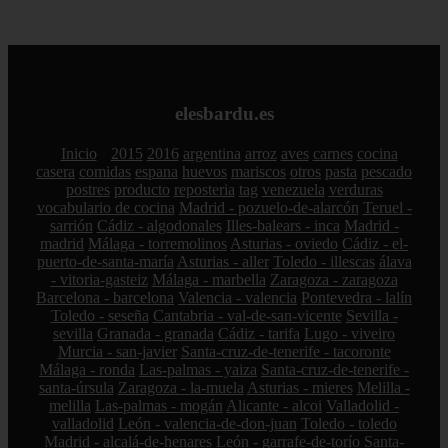
elesbardu.es
Inicio
2015
2016
argentina
arroz
aves
carnes
cocina
casera
comidas
espana
huevos
mariscos
otros
pasta
pescado
postres
producto
reposteria
tag
venezuela
verduras
vocabulario de cocina
Madrid - pozuelo-de-alarcón
Teruel -
sarrión
Cádiz - algodonales
Illes-balears - inca
Madrid -
madrid
Málaga - torremolinos
Asturias - oviedo
Cádiz - el-
puerto-de-santa-maría
Asturias - aller
Toledo - illescas
álava
- vitoria-gasteiz
Málaga - marbella
Zaragoza - zaragoza
Barcelona - barcelona
Valencia - valencia
Pontevedra - lalín
Toledo - seseña
Cantabria - val-de-san-vicente
Sevilla -
sevilla
Granada - granada
Cádiz - tarifa
Lugo - viveiro
Murcia - san-javier
Santa-cruz-de-tenerife - tacoronte
Málaga - ronda
Las-palmas - yaiza
Santa-cruz-de-tenerife -
santa-úrsula
Zaragoza - la-muela
Asturias - mieres
Melilla -
melilla
Las-palmas - mogán
Alicante - alcoi
Valladolid -
valladolid
León - valencia-de-don-juan
Toledo - toledo
Madrid - alcalá-de-henares
León - garrafe-de-torío
Santa-