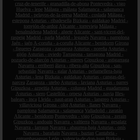
cruz-de-tenerife - granadilla-de-abona
Pontevedra - vigo
Huelva - lepe
Málaga - málaga
Salamanca - salamanca
Madrid - pelayos-de-la-presa
Madrid - coslada
Málaga -
estepona
Asturias - ribadesella
Bizkaia - galdakao
Madrid -
torrejón-de-ardoz
Alicante - torrevieja
Málaga -
benalmádena
Madrid - algete
Alicante - sant-vicent-del-
raspeig
Madrid - parla
Madrid - leganés
Navarra - pamplona
Jaén - jaén
A-coruña - a-coruña
Alicante - benidorm
Girona
- figueres
Zaragoza - zaragoza
Asturias - noreña
Asturias -
gijón
Asturias - oviedo
Tarragona - tarragona
Madrid -
pozuelo-de-alarcón
Asturias - mieres
Gipuzkoa - astigarraga
Navarra - erriberri
álava - ribera-alta
Gipuzkoa - san-
sebastián
Navarra - galar
Asturias - peñamellera-baja
Asturias - lena
Bizkaia - galdakao
Asturias - cangas-del-
narcea
Zaragoza - utebo
Asturias - laviana
Asturias - parres
Gipuzkoa - azpeitia
Asturias - colunga
Madrid - guadarrama
Asturias - siero
Castellón - orpesa
Asturias - navia
Illes-
balears - inca
Lleida - naut-aran
Asturias - langreo
Asturias -
villaviciosa
Girona - olot
Asturias - llanes
Navarra -
pamplona
Salamanca - salamanca
Valladolid - zaratán
Alicante - benidorm
Pontevedra - vigo
Gipuzkoa - zerain
Gipuzkoa - andoain
Navarra - valtierra
Navarra - gesalatz
Navarra - larraun
Navarra - abaurrea-baja
Asturias - onís
Navarra - barañain
Navarra - baztan
Cantabria -
entrambasaguas
León - valencia-de-don-juan
Bizkaia -