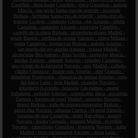
Castellón - benicàssim
Castellón - jérica
Gipuzkoa - zumaia
Murcia - san-javier
Santa-cruz-de-tenerife - tacoronte
Bizkaia - berriatua
Santa-cruz-de-tenerife - santa-cruz-de-
tenerife
La-rioja - calahorra
Girona - das
Asturias - piloña
Cantabria - santander
Alicante - torrevieja
Castellón -
castelló-de-la-plana
Bizkaia - amorebieta-etxano
Madrid -
getafe
Burgos - medina-de-pomar
Valencia - xàtiva
Málaga -
ronda
Cantabria - torrelavega
Bizkaia - urduliz
Asturias -
san-martín-del-rey-aurelio
Asturias - proaza
Madrid -
alcobendas
Illes-balears - ibiza
Sevilla - bormujos
Murcia -
águilas
Zamora - galende
Asturias - vegadeo
Cantabria -
san-vicente-de-la-barquera
Navarra - erro
Madrid - collado-
villalba
Gipuzkoa - lasarte-oria
Asturias - aller
Granada -
almuñécar
Pontevedra - vilagarcía-de-arousa
Asturias - soto-
del-barco
León - león
Madrid - el-molar
Navarra -
lekunberri
A-coruña - betanzos
Las-palmas - agaete
Valladolid - peñafiel
Asturias - sobrescobio
álava - asparrena
Zamora - fuentes-de-ropel
Madrid - móstoles
Navarra -
deierri
Bizkaia - valle-de-trápaga-trapagaran
Bizkaia -
gamiz-fika
Navarra - ultzama
Cuenca - el-peral
Almería -
roquetas-de-mar
Cantabria - potes
Barcelona - mataró
Navarra - lesaka
Granada - granada
Madrid - el-vellón
Navarra - cintruénigo
Gipuzkoa - legorreta
Navarra - izaba
Madrid - rivas-vaciamadrid
Alicante - dénia
León -
ponferrada
Madrid - alcorcón
Girona - palau-sator
Burgos -