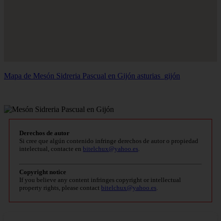
Mapa de Mesón Sidreria Pascual en Gijón
asturias_gijón
Derechos de autor
Si cree que algún contenido infringe derechos de autor o propiedad
intelectual, contacte en
bitelchux@yahoo.es
.
Copyright notice
If you believe any content infringes copyright or intellectual
property rights, please contact
bitelchux@yahoo.es
.