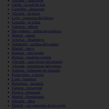
Alicante - santa-pola
Lleida - la-vall-de-boí
Castellón - almassora
Alicante - la-nucia
León - priaranza-del-bierzo
Granada - la-zubia
Valencia - alberic
Illes-balears - palma-de-mallorca
Madrid - algete
Asturias - ribadedeva
Valladolid - medina-del-campo
Madrid - meco
Badajoz - don-benito
Bizkaia - markina-xemein
Alicante - sant-vicent-del-raspeig
Alicante - guardamar-del-segura
Asturias - belmonte-de-miranda
Pontevedra - o-grove
Lugo - barreiros
Barcelona - igualada
Zamora - benavente
Huesca - benasque
Madrid - fuenlabrada
Alicante - altea
Madrid - san-sebastián-de-los-reyes