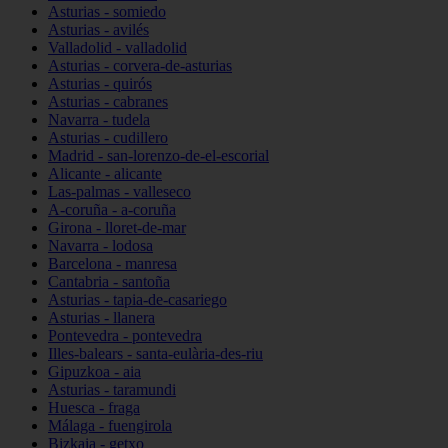
Asturias - somiedo
Asturias - avilés
Valladolid - valladolid
Asturias - corvera-de-asturias
Asturias - quirós
Asturias - cabranes
Navarra - tudela
Asturias - cudillero
Madrid - san-lorenzo-de-el-escorial
Alicante - alicante
Las-palmas - valleseco
A-coruña - a-coruña
Girona - lloret-de-mar
Navarra - lodosa
Barcelona - manresa
Cantabria - santoña
Asturias - tapia-de-casariego
Asturias - llanera
Pontevedra - pontevedra
Illes-balears - santa-eulària-des-riu
Gipuzkoa - aia
Asturias - taramundi
Huesca - fraga
Málaga - fuengirola
Bizkaia - getxo