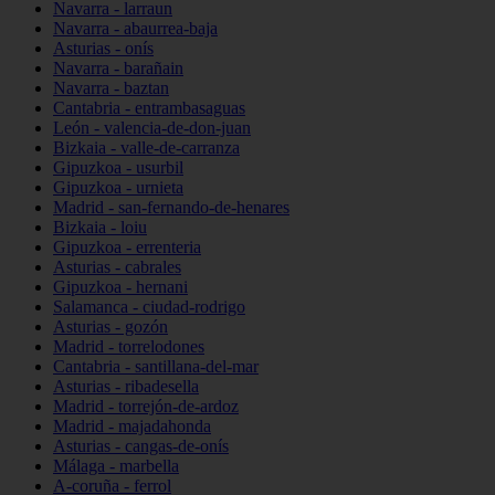
Navarra - larraun
Navarra - abaurrea-baja
Asturias - onís
Navarra - barañain
Navarra - baztan
Cantabria - entrambasaguas
León - valencia-de-don-juan
Bizkaia - valle-de-carranza
Gipuzkoa - usurbil
Gipuzkoa - urnieta
Madrid - san-fernando-de-henares
Bizkaia - loiu
Gipuzkoa - errenteria
Asturias - cabrales
Gipuzkoa - hernani
Salamanca - ciudad-rodrigo
Asturias - gozón
Madrid - torrelodones
Cantabria - santillana-del-mar
Asturias - ribadesella
Madrid - torrejón-de-ardoz
Madrid - majadahonda
Asturias - cangas-de-onís
Málaga - marbella
A-coruña - ferrol