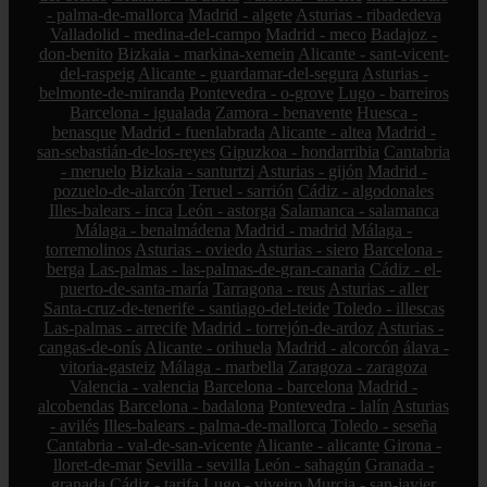
- palma-de-mallorca
Madrid - algete
Asturias - ribadedeva
Valladolid - medina-del-campo
Madrid - meco
Badajoz -
don-benito
Bizkaia - markina-xemein
Alicante - sant-vicent-
del-raspeig
Alicante - guardamar-del-segura
Asturias -
belmonte-de-miranda
Pontevedra - o-grove
Lugo - barreiros
Barcelona - igualada
Zamora - benavente
Huesca -
benasque
Madrid - fuenlabrada
Alicante - altea
Madrid -
san-sebastián-de-los-reyes
Gipuzkoa - hondarribia
Cantabria
- meruelo
Bizkaia - santurtzi
Asturias - gijón
Madrid -
pozuelo-de-alarcón
Teruel - sarrión
Cádiz - algodonales
Illes-balears - inca
León - astorga
Salamanca - salamanca
Málaga - benalmádena
Madrid - madrid
Málaga -
torremolinos
Asturias - oviedo
Asturias - siero
Barcelona -
berga
Las-palmas - las-palmas-de-gran-canaria
Cádiz - el-
puerto-de-santa-maría
Tarragona - reus
Asturias - aller
Santa-cruz-de-tenerife - santiago-del-teide
Toledo - illescas
Las-palmas - arrecife
Madrid - torrejón-de-ardoz
Asturias -
cangas-de-onís
Alicante - orihuela
Madrid - alcorcón
álava -
vitoria-gasteiz
Málaga - marbella
Zaragoza - zaragoza
Valencia - valencia
Barcelona - barcelona
Madrid -
alcobendas
Barcelona - badalona
Pontevedra - lalín
Asturias
- avilés
Illes-balears - palma-de-mallorca
Toledo - seseña
Cantabria - val-de-san-vicente
Alicante - alicante
Girona -
lloret-de-mar
Sevilla - sevilla
León - sahagún
Granada -
granada
Cádiz - tarifa
Lugo - viveiro
Murcia - san-javier