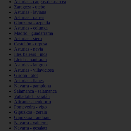
Asturias - cangas-del-narcea
Zaragoza - utebo
Asturias - laviana
Asturias - parres
Gipuzkoa - azpeitia
Asturias - colunga
Madrid - guadarrama
Asturias - siero
Castellón - orpesa
Asturias - navia
Illes-balears - inca
Lleida - naut-aran
Asturias - langreo
Asturias - villaviciosa
Girona - olot
Asturias - llanes
Navarra - pamplona
Salamanca - salamanca
Valladolid - zaratán
Alicante - benidorm
Pontevedra - vigo
Gipuzkoa - zerain
Gipuzkoa - andoain
Navarra - valtierra
Navarra - gesalatz