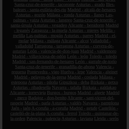
Santa-cruz-de-tenerife - tacoronte
Asturias - grado
Illes-
balears - santa-eulària-des-riu
Madrid - alcalá-de-henares
Asturias - gozón
Málaga - ronda
Asturias - llanes
Las-
palmas - yaiza
Asturias - langreo
Santa-cruz-de-tenerife -
santa-úrsula
Asturias - vegadeo
Alicante - benidorm
Madrid
- leganés
Zaragoza - la-muela
Asturias - mieres
Melilla -
melilla
Las-palmas - mogán
Asturias - parres
Madrid - el-
molar
Málaga - málaga
Alicante - alcoi
Valladolid -
valladolid
Tarragona - tarragona
Asturias - corvera-de-
asturias
León - valencia-de-don-juan
Madrid - valdemoro
Madrid - villaviciosa-de-odón
León - león
Toledo - toledo
Madrid - san-fernando-de-henares
León - garrafe-de-torío
Santa-cruz-de-tenerife - granadilla-de-abona
Valencia -
requena
Pontevedra - vigo
Huelva - lepe
Valencia - alginet
Madrid - pelayos-de-la-presa
Madrid - coslada
Málaga -
estepona
Asturias - piloña
Gipuzkoa - deba
Bizkaia - getxo
Asturias - ribadesella
Navarra - tafalla
Bizkaia - galdakao
Alicante - torrevieja
Burgos - burgos
Madrid - algete
Madrid
- meco
Badajoz - don-benito
Alicante - sant-vicent-del-
raspeig
Madrid - parla
Asturias - valdés
Navarra - pamplona
Jaén - jaén
A-coruña - a-coruña
Madrid - getafe
Castellón -
castelló-de-la-plana
A-coruña - ferrol
Toledo - quintanar-de-
la-orden
Palencia - palencia
Asturias - laviana
Lleida - seròs