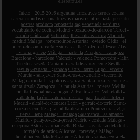
elesbardu.es
Inicio
2015
2016
argentina
arroz
aves
carnes
cocina
casera
comidas
espana
huevos
mariscos
otros
pasta
pescado
postres
producto
reposteria
tag
venezuela
verduras
vocabulario de cocina
Madrid - pozuelo-de-alarcón
Teruel -
sarrión
Cádiz - algodonales
Illes-balears - inca
Madrid -
madrid
Málaga - torremolinos
Asturias - oviedo
Cádiz - el-
puerto-de-santa-maría
Asturias - aller
Toledo - illescas
álava
- vitoria-gasteiz
Málaga - marbella
Zaragoza - zaragoza
Barcelona - barcelona
Valencia - valencia
Pontevedra - lalín
Toledo - seseña
Cantabria - val-de-san-vicente
Sevilla -
sevilla
Granada - granada
Cádiz - tarifa
Lugo - viveiro
Murcia - san-javier
Santa-cruz-de-tenerife - tacoronte
Málaga - ronda
Las-palmas - yaiza
Santa-cruz-de-tenerife -
santa-úrsula
Zaragoza - la-muela
Asturias - mieres
Melilla -
melilla
Las-palmas - mogán
Alicante - alcoi
Valladolid -
valladolid
León - valencia-de-don-juan
Toledo - toledo
Madrid - alcalá-de-henares
León - garrafe-de-torío
Santa-
cruz-de-tenerife - granadilla-de-abona
Pontevedra - vigo
Huelva - lepe
Málaga - málaga
Salamanca - salamanca
Madrid - pelayos-de-la-presa
Madrid - coslada
Málaga -
estepona
Asturias - ribadesella
Bizkaia - galdakao
Madrid -
torrejón-de-ardoz
Alicante - torrevieja
Málaga -
benalmádena
Madrid - algete
Alicante - sant-vicent-del-