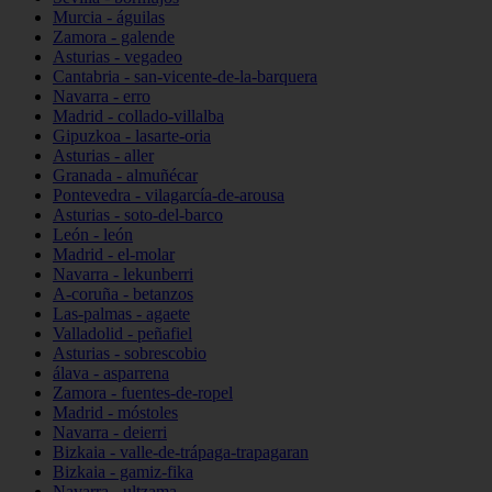
Murcia - águilas
Zamora - galende
Asturias - vegadeo
Cantabria - san-vicente-de-la-barquera
Navarra - erro
Madrid - collado-villalba
Gipuzkoa - lasarte-oria
Asturias - aller
Granada - almuñécar
Pontevedra - vilagarcía-de-arousa
Asturias - soto-del-barco
León - león
Madrid - el-molar
Navarra - lekunberri
A-coruña - betanzos
Las-palmas - agaete
Valladolid - peñafiel
Asturias - sobrescobio
álava - asparrena
Zamora - fuentes-de-ropel
Madrid - móstoles
Navarra - deierri
Bizkaia - valle-de-trápaga-trapagaran
Bizkaia - gamiz-fika
Navarra - ultzama