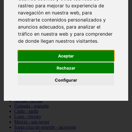
Madrid - pozuelo-de-alarcón
rastreo para mejorar tu experiencia de
Teruel - sarrión
navegación en nuestra web, para
Cádiz - algodonales
mostrarte contenidos personalizados y
Illes-balears - inca
Madrid - madrid
anuncios adecuados, para analizar el
Málaga - torremolinos
tráfico en nuestra web y para comprender
Asturias - oviedo
de donde llegan nuestros visitantes.
Cádiz - el-puerto-de-santa-maría
Asturias - aller
Toledo - illescas
Aceptar
álava - vitoria-gasteiz
Málaga - marbella
Rechazar
Zaragoza - zaragoza
Barcelona - barcelona
Valencia - valencia
Configurar
Pontevedra - lalín
Toledo - seseña
Cantabria - val-de-san-vicente
Sevilla - sevilla
Granada - granada
Cádiz - tarifa
Lugo - viveiro
Murcia - san-javier
Santa-cruz-de-tenerife - tacoronte