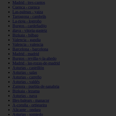
Madrid - tres-cantos
Cuenca - cuenca
Las-palmas - yaiza
Tarragona - cambrils
La-rioja - logroño
Burgos - cardeñadijo
álava - vitoria-gasteiz
Bizkaia - bilbao
Valencia - gandia
Valencia - valencia
Barcelona - barcelona
Madrid - madrid
Burgos - revilla-y-la-ahedo
Madrid - las-rozas-de-madrid
Asturias - castrillón
Asturias - salas
Asturias - carreño
Asturias - valdés
Zamora - puebla-de-sanabria
Bizkaia - lezama
Asturias - nava
Illes-balears - manacor
A-coruña - ortigueira
Alicante - ondara
Asturias - somiedo