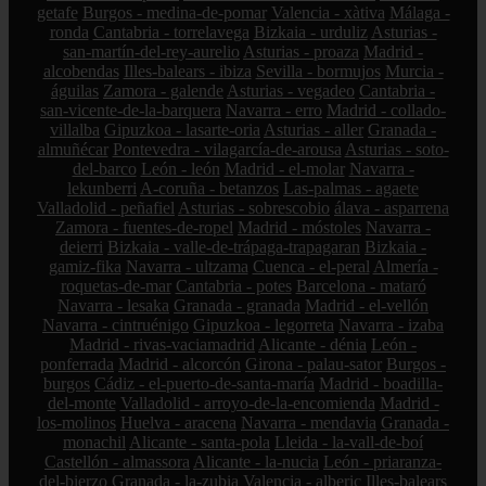
getafe
Burgos - medina-de-pomar
Valencia - xàtiva
Málaga -
ronda
Cantabria - torrelavega
Bizkaia - urduliz
Asturias -
san-martín-del-rey-aurelio
Asturias - proaza
Madrid -
alcobendas
Illes-balears - ibiza
Sevilla - bormujos
Murcia -
águilas
Zamora - galende
Asturias - vegadeo
Cantabria -
san-vicente-de-la-barquera
Navarra - erro
Madrid - collado-
villalba
Gipuzkoa - lasarte-oria
Asturias - aller
Granada -
almuñécar
Pontevedra - vilagarcía-de-arousa
Asturias - soto-
del-barco
León - león
Madrid - el-molar
Navarra -
lekunberri
A-coruña - betanzos
Las-palmas - agaete
Valladolid - peñafiel
Asturias - sobrescobio
álava - asparrena
Zamora - fuentes-de-ropel
Madrid - móstoles
Navarra -
deierri
Bizkaia - valle-de-trápaga-trapagaran
Bizkaia -
gamiz-fika
Navarra - ultzama
Cuenca - el-peral
Almería -
roquetas-de-mar
Cantabria - potes
Barcelona - mataró
Navarra - lesaka
Granada - granada
Madrid - el-vellón
Navarra - cintruénigo
Gipuzkoa - legorreta
Navarra - izaba
Madrid - rivas-vaciamadrid
Alicante - dénia
León -
ponferrada
Madrid - alcorcón
Girona - palau-sator
Burgos -
burgos
Cádiz - el-puerto-de-santa-maría
Madrid - boadilla-
del-monte
Valladolid - arroyo-de-la-encomienda
Madrid -
los-molinos
Huelva - aracena
Navarra - mendavia
Granada -
monachil
Alicante - santa-pola
Lleida - la-vall-de-boí
Castellón - almassora
Alicante - la-nucia
León - priaranza-
del-bierzo
Granada - la-zubia
Valencia - alberic
Illes-balears