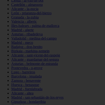
Lleida - la-vall-de-boí
Castellón - almassora
Alicante - la-nucia
León - priaranza-del-bierzo
Granada - la-zubia
Valencia - alberic
Illes-balears - palma-de-mallorca
Madrid - algete
Asturias - ribadedeva
Valladolid - medina-del-campo
Madrid - meco
Badajoz - don-benito
Bizkaia - markina-xemein
Alicante - sant-vicent-del-raspeig
Alicante - guardamar-del-segura
Asturias - belmonte-de-miranda
Pontevedra - o-grove
Lugo - barreiros
Barcelona - igualada
Zamora - benavente
Huesca - benasque
Madrid - fuenlabrada
Alicante - altea
Madrid - san-sebastián-de-los-reyes
Gipuzkoa - hondarribia