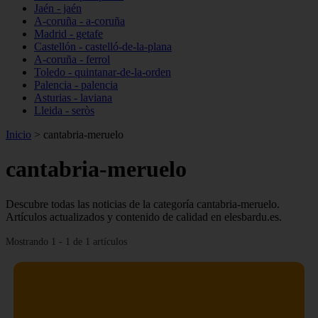
Jaén - jaén
A-coruña - a-coruña
Madrid - getafe
Castellón - castelló-de-la-plana
A-coruña - ferrol
Toledo - quintanar-de-la-orden
Palencia - palencia
Asturias - laviana
Lleida - seròs
Inicio
>
cantabria-meruelo
cantabria-meruelo
Descubre todas las noticias de la categoría cantabria-meruelo.
Artículos actualizados y contenido de calidad en elesbardu.es.
Mostrando 1 - 1 de 1 artículos