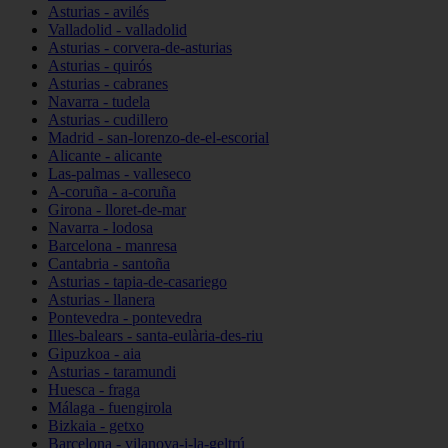
Asturias - avilés
Valladolid - valladolid
Asturias - corvera-de-asturias
Asturias - quirós
Asturias - cabranes
Navarra - tudela
Asturias - cudillero
Madrid - san-lorenzo-de-el-escorial
Alicante - alicante
Las-palmas - valleseco
A-coruña - a-coruña
Girona - lloret-de-mar
Navarra - lodosa
Barcelona - manresa
Cantabria - santoña
Asturias - tapia-de-casariego
Asturias - llanera
Pontevedra - pontevedra
Illes-balears - santa-eulària-des-riu
Gipuzkoa - aia
Asturias - taramundi
Huesca - fraga
Málaga - fuengirola
Bizkaia - getxo
Barcelona - vilanova-i-la-geltrú