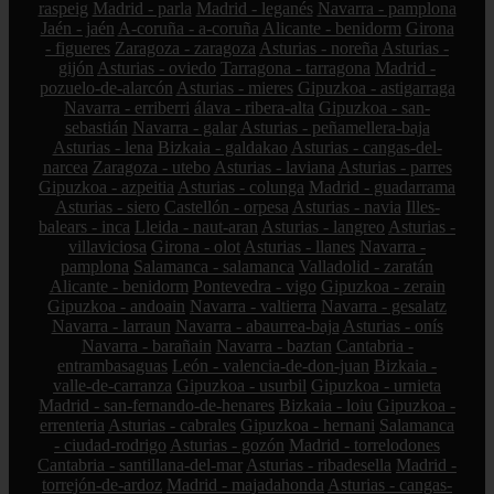
raspeig
Madrid - parla
Madrid - leganés
Navarra - pamplona
Jaén - jaén
A-coruña - a-coruña
Alicante - benidorm
Girona
- figueres
Zaragoza - zaragoza
Asturias - noreña
Asturias -
gijón
Asturias - oviedo
Tarragona - tarragona
Madrid -
pozuelo-de-alarcón
Asturias - mieres
Gipuzkoa - astigarraga
Navarra - erriberri
álava - ribera-alta
Gipuzkoa - san-
sebastián
Navarra - galar
Asturias - peñamellera-baja
Asturias - lena
Bizkaia - galdakao
Asturias - cangas-del-
narcea
Zaragoza - utebo
Asturias - laviana
Asturias - parres
Gipuzkoa - azpeitia
Asturias - colunga
Madrid - guadarrama
Asturias - siero
Castellón - orpesa
Asturias - navia
Illes-
balears - inca
Lleida - naut-aran
Asturias - langreo
Asturias -
villaviciosa
Girona - olot
Asturias - llanes
Navarra -
pamplona
Salamanca - salamanca
Valladolid - zaratán
Alicante - benidorm
Pontevedra - vigo
Gipuzkoa - zerain
Gipuzkoa - andoain
Navarra - valtierra
Navarra - gesalatz
Navarra - larraun
Navarra - abaurrea-baja
Asturias - onís
Navarra - barañain
Navarra - baztan
Cantabria -
entrambasaguas
León - valencia-de-don-juan
Bizkaia -
valle-de-carranza
Gipuzkoa - usurbil
Gipuzkoa - urnieta
Madrid - san-fernando-de-henares
Bizkaia - loiu
Gipuzkoa -
errenteria
Asturias - cabrales
Gipuzkoa - hernani
Salamanca
- ciudad-rodrigo
Asturias - gozón
Madrid - torrelodones
Cantabria - santillana-del-mar
Asturias - ribadesella
Madrid -
torrejón-de-ardoz
Madrid - majadahonda
Asturias - cangas-