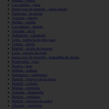
Málaga - ronda
Las-palmas - yaiza
Santa-cruz-de-tenerife - santa-úrsula
Zaragoza - la-muela
Asturias - mieres
Melilla - melilla
Las-palmas - mogán
Alicante - alcoi
Valladolid - valladolid
León - valencia-de-don-juan
Toledo - toledo
Madrid - alcalá-de-henares
León - garrafe-de-torío
Santa-cruz-de-tenerife - granadilla-de-abona
Pontevedra - vigo
Huelva - lepe
Málaga - málaga
Salamanca - salamanca
Madrid - pelayos-de-la-presa
Madrid - coslada
Málaga - estepona
Asturias - ribadesella
Bizkaia - galdakao
Madrid - torrejón-de-ardoz
Alicante - torrevieja