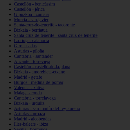
Castellón - benicàssim
Castellón - jérica
Gipuzkoa - zumaia
Murcia - san-javier
Santa-cruz-de-tenerife - tacoronte
Bizkaia - berriatua
Santa-cruz-de-tenerife - santa-cruz-de-tenerife
La-rioja - calahorra
Girona - das
Asturias - piloña
Cantabria - santander
Alicante - torrevieja
Castellón - castelló-de-la-plana
Bizkaia - amorebieta-etxano
Madrid - getafe
Burgos - medina-de-pomar
Valencia - xàtiva
Málaga - ronda
Cantabria - torrelavega
Bizkaia - urduliz
Asturias - san-martín-del-rey-aurelio
Asturias - proaza
Madrid - alcobendas
Illes-balears - ibiza
Sevilla - bormujos