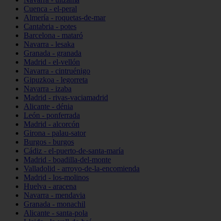
Cuenca - el-peral
Almería - roquetas-de-mar
Cantabria - potes
Barcelona - mataró
Navarra - lesaka
Granada - granada
Madrid - el-vellón
Navarra - cintruénigo
Gipuzkoa - legorreta
Navarra - izaba
Madrid - rivas-vaciamadrid
Alicante - dénia
León - ponferrada
Madrid - alcorcón
Girona - palau-sator
Burgos - burgos
Cádiz - el-puerto-de-santa-maría
Madrid - boadilla-del-monte
Valladolid - arroyo-de-la-encomienda
Madrid - los-molinos
Huelva - aracena
Navarra - mendavia
Granada - monachil
Alicante - santa-pola