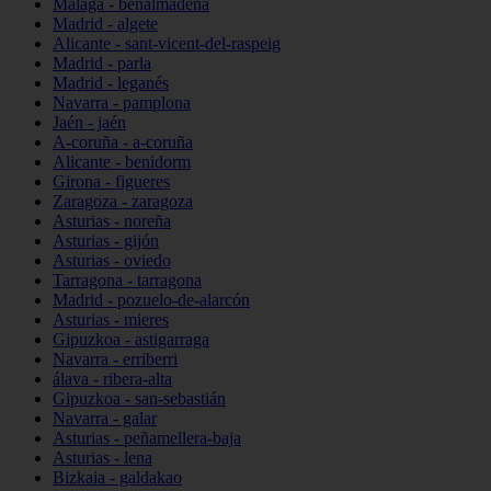
Málaga - benalmádena
Madrid - algete
Alicante - sant-vicent-del-raspeig
Madrid - parla
Madrid - leganés
Navarra - pamplona
Jaén - jaén
A-coruña - a-coruña
Alicante - benidorm
Girona - figueres
Zaragoza - zaragoza
Asturias - noreña
Asturias - gijón
Asturias - oviedo
Tarragona - tarragona
Madrid - pozuelo-de-alarcón
Asturias - mieres
Gipuzkoa - astigarraga
Navarra - erriberri
álava - ribera-alta
Gipuzkoa - san-sebastián
Navarra - galar
Asturias - peñamellera-baja
Asturias - lena
Bizkaia - galdakao