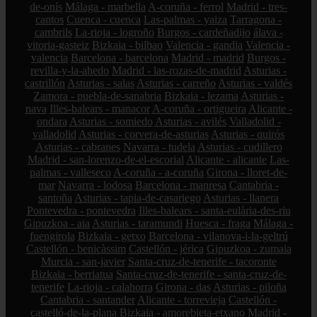
de-onís
Málaga - marbella
A-coruña - ferrol
Madrid - tres-
cantos
Cuenca - cuenca
Las-palmas - yaiza
Tarragona -
cambrils
La-rioja - logroño
Burgos - cardeñadijo
álava -
vitoria-gasteiz
Bizkaia - bilbao
Valencia - gandia
Valencia -
valencia
Barcelona - barcelona
Madrid - madrid
Burgos -
revilla-y-la-ahedo
Madrid - las-rozas-de-madrid
Asturias -
castrillón
Asturias - salas
Asturias - carreño
Asturias - valdés
Zamora - puebla-de-sanabria
Bizkaia - lezama
Asturias -
nava
Illes-balears - manacor
A-coruña - ortigueira
Alicante -
ondara
Asturias - somiedo
Asturias - avilés
Valladolid -
valladolid
Asturias - corvera-de-asturias
Asturias - quirós
Asturias - cabranes
Navarra - tudela
Asturias - cudillero
Madrid - san-lorenzo-de-el-escorial
Alicante - alicante
Las-
palmas - valleseco
A-coruña - a-coruña
Girona - lloret-de-
mar
Navarra - lodosa
Barcelona - manresa
Cantabria -
santoña
Asturias - tapia-de-casariego
Asturias - llanera
Pontevedra - pontevedra
Illes-balears - santa-eulària-des-riu
Gipuzkoa - aia
Asturias - taramundi
Huesca - fraga
Málaga -
fuengirola
Bizkaia - getxo
Barcelona - vilanova-i-la-geltrú
Castellón - benicàssim
Castellón - jérica
Gipuzkoa - zumaia
Murcia - san-javier
Santa-cruz-de-tenerife - tacoronte
Bizkaia - berriatua
Santa-cruz-de-tenerife - santa-cruz-de-
tenerife
La-rioja - calahorra
Girona - das
Asturias - piloña
Cantabria - santander
Alicante - torrevieja
Castellón -
castelló-de-la-plana
Bizkaia - amorebieta-etxano
Madrid -