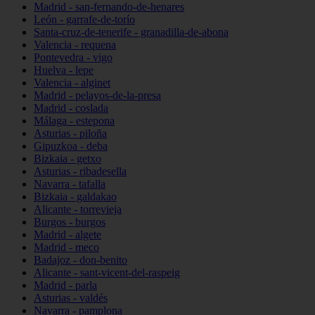
Madrid - san-fernando-de-henares
León - garrafe-de-torío
Santa-cruz-de-tenerife - granadilla-de-abona
Valencia - requena
Pontevedra - vigo
Huelva - lepe
Valencia - alginet
Madrid - pelayos-de-la-presa
Madrid - coslada
Málaga - estepona
Asturias - piloña
Gipuzkoa - deba
Bizkaia - getxo
Asturias - ribadesella
Navarra - tafalla
Bizkaia - galdakao
Alicante - torrevieja
Burgos - burgos
Madrid - algete
Madrid - meco
Badajoz - don-benito
Alicante - sant-vicent-del-raspeig
Madrid - parla
Asturias - valdés
Navarra - pamplona