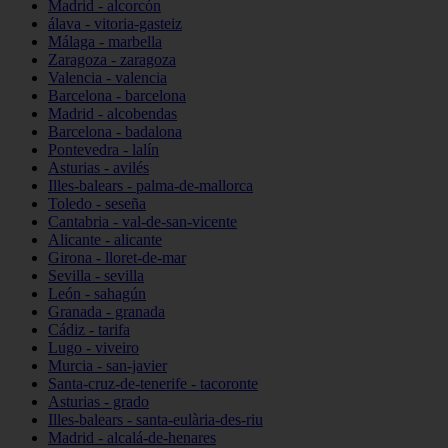
Madrid - alcorcón
álava - vitoria-gasteiz
Málaga - marbella
Zaragoza - zaragoza
Valencia - valencia
Barcelona - barcelona
Madrid - alcobendas
Barcelona - badalona
Pontevedra - lalín
Asturias - avilés
Illes-balears - palma-de-mallorca
Toledo - seseña
Cantabria - val-de-san-vicente
Alicante - alicante
Girona - lloret-de-mar
Sevilla - sevilla
León - sahagún
Granada - granada
Cádiz - tarifa
Lugo - viveiro
Murcia - san-javier
Santa-cruz-de-tenerife - tacoronte
Asturias - grado
Illes-balears - santa-eulària-des-riu
Madrid - alcalá-de-henares