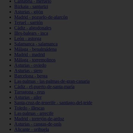
Cantabria - meruelo
Bizkaia - santurtzi
Asturias - gijón
Madrid - pozuelo-de-alarcón
Teruel - sarrión
Cádiz - algodonales
Illes-balears - inca
León - astorga
Salamanca - salamanca
Málaga - benalmádena
Madrid - madrid
Málaga - torremolinos
Asturias - oviedo
Asturias - siero
Barcelona - berga
Las-palmas - las-palmas-de-gran-canaria
Cádiz - el-puerto-de-santa-maría
Tarragona - reus
Asturias - aller
Santa-cruz-de-tenerife - santiago-del-teide
Toledo - illescas
Las-palmas - arrecife
Madrid - torrejón-de-ardoz
Asturias - cangas-de-onís
Alicante - orihuela