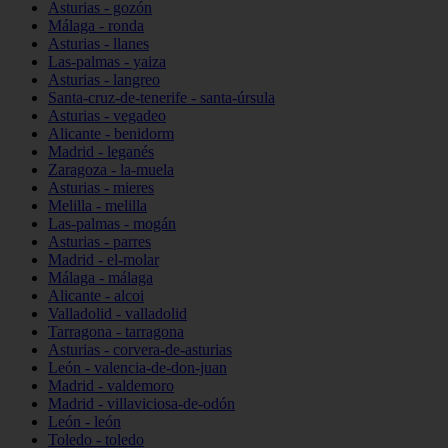
Asturias - gozón
Málaga - ronda
Asturias - llanes
Las-palmas - yaiza
Asturias - langreo
Santa-cruz-de-tenerife - santa-úrsula
Asturias - vegadeo
Alicante - benidorm
Madrid - leganés
Zaragoza - la-muela
Asturias - mieres
Melilla - melilla
Las-palmas - mogán
Asturias - parres
Madrid - el-molar
Málaga - málaga
Alicante - alcoi
Valladolid - valladolid
Tarragona - tarragona
Asturias - corvera-de-asturias
León - valencia-de-don-juan
Madrid - valdemoro
Madrid - villaviciosa-de-odón
León - león
Toledo - toledo