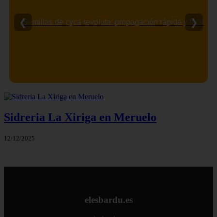
❮
❯
Semillas de cyca revoluta: propagación rápida y fácil
Sidreria La Xiriga en Meruelo
12/12/2025
elesbardu.es