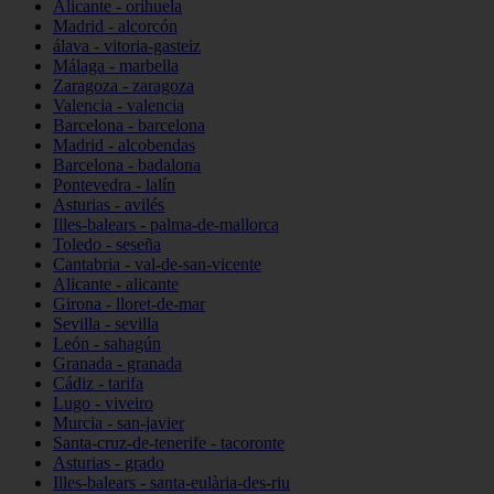
Alicante - orihuela
Madrid - alcorcón
álava - vitoria-gasteiz
Málaga - marbella
Zaragoza - zaragoza
Valencia - valencia
Barcelona - barcelona
Madrid - alcobendas
Barcelona - badalona
Pontevedra - lalín
Asturias - avilés
Illes-balears - palma-de-mallorca
Toledo - seseña
Cantabria - val-de-san-vicente
Alicante - alicante
Girona - lloret-de-mar
Sevilla - sevilla
León - sahagún
Granada - granada
Cádiz - tarifa
Lugo - viveiro
Murcia - san-javier
Santa-cruz-de-tenerife - tacoronte
Asturias - grado
Illes-balears - santa-eulària-des-riu