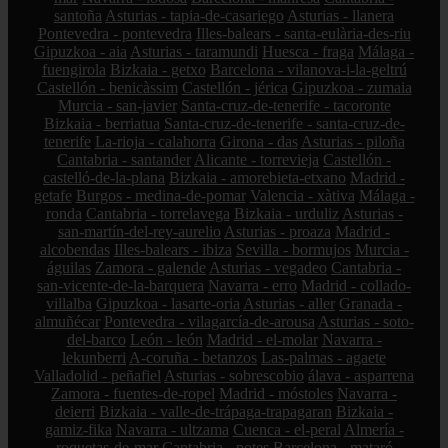
santoña
Asturias - tapia-de-casariego
Asturias - llanera
Pontevedra - pontevedra
Illes-balears - santa-eulària-des-riu
Gipuzkoa - aia
Asturias - taramundi
Huesca - fraga
Málaga -
fuengirola
Bizkaia - getxo
Barcelona - vilanova-i-la-geltrú
Castellón - benicàssim
Castellón - jérica
Gipuzkoa - zumaia
Murcia - san-javier
Santa-cruz-de-tenerife - tacoronte
Bizkaia - berriatua
Santa-cruz-de-tenerife - santa-cruz-de-
tenerife
La-rioja - calahorra
Girona - das
Asturias - piloña
Cantabria - santander
Alicante - torrevieja
Castellón -
castelló-de-la-plana
Bizkaia - amorebieta-etxano
Madrid -
getafe
Burgos - medina-de-pomar
Valencia - xàtiva
Málaga -
ronda
Cantabria - torrelavega
Bizkaia - urduliz
Asturias -
san-martín-del-rey-aurelio
Asturias - proaza
Madrid -
alcobendas
Illes-balears - ibiza
Sevilla - bormujos
Murcia -
águilas
Zamora - galende
Asturias - vegadeo
Cantabria -
san-vicente-de-la-barquera
Navarra - erro
Madrid - collado-
villalba
Gipuzkoa - lasarte-oria
Asturias - aller
Granada -
almuñécar
Pontevedra - vilagarcía-de-arousa
Asturias - soto-
del-barco
León - león
Madrid - el-molar
Navarra -
lekunberri
A-coruña - betanzos
Las-palmas - agaete
Valladolid - peñafiel
Asturias - sobrescobio
álava - asparrena
Zamora - fuentes-de-ropel
Madrid - móstoles
Navarra -
deierri
Bizkaia - valle-de-trápaga-trapagaran
Bizkaia -
gamiz-fika
Navarra - ultzama
Cuenca - el-peral
Almería -
roquetas-de-mar
Cantabria - potes
Barcelona - mataró