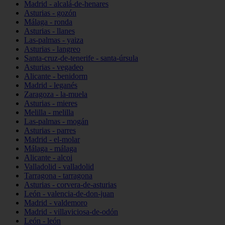
Madrid - alcalá-de-henares
Asturias - gozón
Málaga - ronda
Asturias - llanes
Las-palmas - yaiza
Asturias - langreo
Santa-cruz-de-tenerife - santa-úrsula
Asturias - vegadeo
Alicante - benidorm
Madrid - leganés
Zaragoza - la-muela
Asturias - mieres
Melilla - melilla
Las-palmas - mogán
Asturias - parres
Madrid - el-molar
Málaga - málaga
Alicante - alcoi
Valladolid - valladolid
Tarragona - tarragona
Asturias - corvera-de-asturias
León - valencia-de-don-juan
Madrid - valdemoro
Madrid - villaviciosa-de-odón
León - león