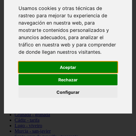
vocabulario de cocina
Usamos cookies y otras técnicas de
Madrid - pozuelo-de-alarcón
rastreo para mejorar tu experiencia de
Teruel - sarrión
Cádiz - algodonales
navegación en nuestra web, para
Illes-balears - inca
mostrarte contenidos personalizados y
Madrid - madrid
anuncios adecuados, para analizar el
Málaga - torremolinos
Asturias - oviedo
tráfico en nuestra web y para comprender
Cádiz - el-puerto-de-santa-maría
de donde llegan nuestros visitantes.
Asturias - aller
Toledo - illescas
álava - vitoria-gasteiz
Aceptar
Málaga - marbella
Zaragoza - zaragoza
Rechazar
Barcelona - barcelona
Valencia - valencia
Configurar
Pontevedra - lalín
Toledo - seseña
Cantabria - val-de-san-vicente
Sevilla - sevilla
Granada - granada
Cádiz - tarifa
Lugo - viveiro
Murcia - san-javier