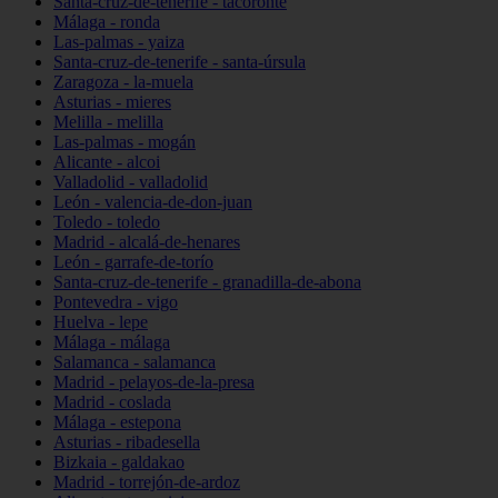
Santa-cruz-de-tenerife - tacoronte
Málaga - ronda
Las-palmas - yaiza
Santa-cruz-de-tenerife - santa-úrsula
Zaragoza - la-muela
Asturias - mieres
Melilla - melilla
Las-palmas - mogán
Alicante - alcoi
Valladolid - valladolid
León - valencia-de-don-juan
Toledo - toledo
Madrid - alcalá-de-henares
León - garrafe-de-torío
Santa-cruz-de-tenerife - granadilla-de-abona
Pontevedra - vigo
Huelva - lepe
Málaga - málaga
Salamanca - salamanca
Madrid - pelayos-de-la-presa
Madrid - coslada
Málaga - estepona
Asturias - ribadesella
Bizkaia - galdakao
Madrid - torrejón-de-ardoz