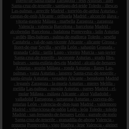
puerto-de-santa-maría
Tarragona - reus
Asturias - aller
Santa-cruz-de-tenerife - santiago-del-teide
Toledo - illescas
Las-palmas - arrecife
Madrid - torrejón-de-ardoz
Asturias -
cangas-de-onís
Alicante - orihuela
Madrid - alcorcón
álava -
vitoria-gasteiz
Málaga - marbella
Zaragoza - zaragoza
Valencia - valencia
Barcelona - barcelona
Madrid -
alcobendas
Barcelona - badalona
Pontevedra - lalín
Asturias
- avilés
Illes-balears - palma-de-mallorca
Toledo - seseña
Cantabria - val-de-san-vicente
Alicante - alicante
Girona -
lloret-de-mar
Sevilla - sevilla
León - sahagún
Granada -
granada
Cádiz - tarifa
Lugo - viveiro
Murcia - san-javier
Santa-cruz-de-tenerife - tacoronte
Asturias - grado
Illes-
balears - santa-eulària-des-riu
Madrid - alcalá-de-henares
Asturias - gozón
Málaga - ronda
Asturias - llanes
Las-
palmas - yaiza
Asturias - langreo
Santa-cruz-de-tenerife -
santa-úrsula
Asturias - vegadeo
Alicante - benidorm
Madrid
- leganés
Zaragoza - la-muela
Asturias - mieres
Melilla -
melilla
Las-palmas - mogán
Asturias - parres
Madrid - el-
molar
Málaga - málaga
Alicante - alcoi
Valladolid -
valladolid
Tarragona - tarragona
Asturias - corvera-de-
asturias
León - valencia-de-don-juan
Madrid - valdemoro
Madrid - villaviciosa-de-odón
León - león
Toledo - toledo
Madrid - san-fernando-de-henares
León - garrafe-de-torío
Santa-cruz-de-tenerife - granadilla-de-abona
Valencia -
requena
Pontevedra - vigo
Huelva - lepe
Valencia - alginet