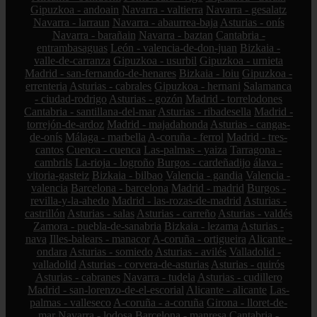
Gipuzkoa - andoain
Navarra - valtierra
Navarra - gesalatz
Navarra - larraun
Navarra - abaurrea-baja
Asturias - onís
Navarra - barañain
Navarra - baztan
Cantabria -
entrambasaguas
León - valencia-de-don-juan
Bizkaia -
valle-de-carranza
Gipuzkoa - usurbil
Gipuzkoa - urnieta
Madrid - san-fernando-de-henares
Bizkaia - loiu
Gipuzkoa -
errenteria
Asturias - cabrales
Gipuzkoa - hernani
Salamanca
- ciudad-rodrigo
Asturias - gozón
Madrid - torrelodones
Cantabria - santillana-del-mar
Asturias - ribadesella
Madrid -
torrejón-de-ardoz
Madrid - majadahonda
Asturias - cangas-
de-onís
Málaga - marbella
A-coruña - ferrol
Madrid - tres-
cantos
Cuenca - cuenca
Las-palmas - yaiza
Tarragona -
cambrils
La-rioja - logroño
Burgos - cardeñadijo
álava -
vitoria-gasteiz
Bizkaia - bilbao
Valencia - gandia
Valencia -
valencia
Barcelona - barcelona
Madrid - madrid
Burgos -
revilla-y-la-ahedo
Madrid - las-rozas-de-madrid
Asturias -
castrillón
Asturias - salas
Asturias - carreño
Asturias - valdés
Zamora - puebla-de-sanabria
Bizkaia - lezama
Asturias -
nava
Illes-balears - manacor
A-coruña - ortigueira
Alicante -
ondara
Asturias - somiedo
Asturias - avilés
Valladolid -
valladolid
Asturias - corvera-de-asturias
Asturias - quirós
Asturias - cabranes
Navarra - tudela
Asturias - cudillero
Madrid - san-lorenzo-de-el-escorial
Alicante - alicante
Las-
palmas - valleseco
A-coruña - a-coruña
Girona - lloret-de-
mar
Navarra - lodosa
Barcelona - manresa
Cantabria -