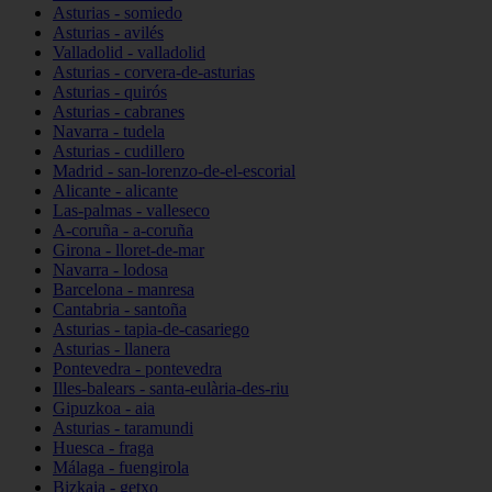
Asturias - somiedo
Asturias - avilés
Valladolid - valladolid
Asturias - corvera-de-asturias
Asturias - quirós
Asturias - cabranes
Navarra - tudela
Asturias - cudillero
Madrid - san-lorenzo-de-el-escorial
Alicante - alicante
Las-palmas - valleseco
A-coruña - a-coruña
Girona - lloret-de-mar
Navarra - lodosa
Barcelona - manresa
Cantabria - santoña
Asturias - tapia-de-casariego
Asturias - llanera
Pontevedra - pontevedra
Illes-balears - santa-eulària-des-riu
Gipuzkoa - aia
Asturias - taramundi
Huesca - fraga
Málaga - fuengirola
Bizkaia - getxo