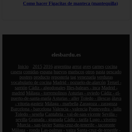
Como hacer Figacitas de manteca (mantequilla)
elesbardu.es
Inicio
2015
2016
argentina
arroz
aves
carnes
cocina
casera
comidas
espana
huevos
mariscos
otros
pasta
pescado
postres
producto
reposteria
tag
venezuela
verduras
vocabulario de cocina
Madrid - pozuelo-de-alarcón
Teruel -
sarrión
Cádiz - algodonales
Illes-balears - inca
Madrid -
madrid
Málaga - torremolinos
Asturias - oviedo
Cádiz - el-
puerto-de-santa-maría
Asturias - aller
Toledo - illescas
álava
- vitoria-gasteiz
Málaga - marbella
Zaragoza - zaragoza
Barcelona - barcelona
Valencia - valencia
Pontevedra - lalín
Toledo - seseña
Cantabria - val-de-san-vicente
Sevilla -
sevilla
Granada - granada
Cádiz - tarifa
Lugo - viveiro
Murcia - san-javier
Santa-cruz-de-tenerife - tacoronte
Málaga - ronda
Las-palmas - yaiza
Santa-cruz-de-tenerife -