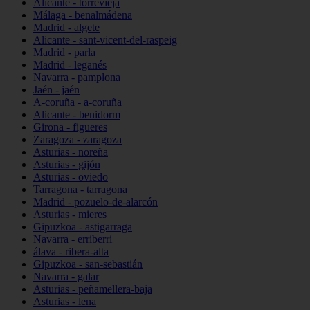
Alicante - torrevieja
Málaga - benalmádena
Madrid - algete
Alicante - sant-vicent-del-raspeig
Madrid - parla
Madrid - leganés
Navarra - pamplona
Jaén - jaén
A-coruña - a-coruña
Alicante - benidorm
Girona - figueres
Zaragoza - zaragoza
Asturias - noreña
Asturias - gijón
Asturias - oviedo
Tarragona - tarragona
Madrid - pozuelo-de-alarcón
Asturias - mieres
Gipuzkoa - astigarraga
Navarra - erriberri
álava - ribera-alta
Gipuzkoa - san-sebastián
Navarra - galar
Asturias - peñamellera-baja
Asturias - lena