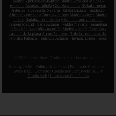
Madrid - pelayos-de-la-presa
Madrid - coslada
Málaga -
estepona
Asturias - piloña
Gipuzkoa - deba
Bizkaia - getxo
Asturias - ribadesella
Navarra - tafalla
Bizkaia - galdakao
Alicante - torrevieja
Burgos - burgos
Madrid - algete
Madrid
- meco
Badajoz - don-benito
Alicante - sant-vicent-del-
raspeig
Madrid - parla
Asturias - valdés
Navarra - pamplona
Jaén - jaén
A-coruña - a-coruña
Madrid - getafe
Castellón -
castelló-de-la-plana
A-coruña - ferrol
Toledo - quintanar-de-
la-orden
Palencia - palencia
Asturias - laviana
Lleida - seròs
© 2026 elesbardu.es. Todos los derechos reservados.
Sitemap
|
RSS
|
Política de Cookies
|
Política de Privacidad
|
Aviso legal
|
Contacto
|
Creado por 0lemiswebs SEO y
Diseño web
|
Libro sobre Cabañuelas