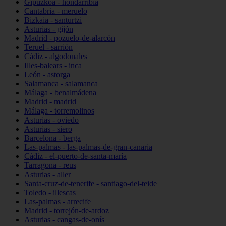
Gipuzkoa - hondarribia
Cantabria - meruelo
Bizkaia - santurtzi
Asturias - gijón
Madrid - pozuelo-de-alarcón
Teruel - sarrión
Cádiz - algodonales
Illes-balears - inca
León - astorga
Salamanca - salamanca
Málaga - benalmádena
Madrid - madrid
Málaga - torremolinos
Asturias - oviedo
Asturias - siero
Barcelona - berga
Las-palmas - las-palmas-de-gran-canaria
Cádiz - el-puerto-de-santa-maría
Tarragona - reus
Asturias - aller
Santa-cruz-de-tenerife - santiago-del-teide
Toledo - illescas
Las-palmas - arrecife
Madrid - torrejón-de-ardoz
Asturias - cangas-de-onís