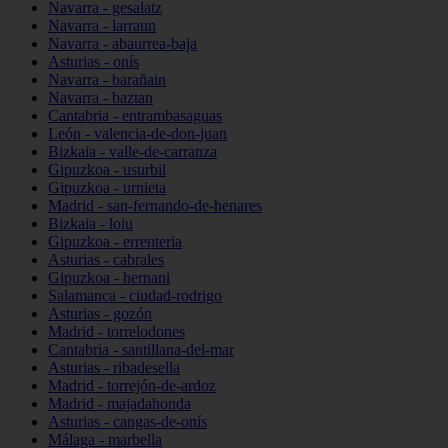
Navarra - gesalatz
Navarra - larraun
Navarra - abaurrea-baja
Asturias - onís
Navarra - barañain
Navarra - baztan
Cantabria - entrambasaguas
León - valencia-de-don-juan
Bizkaia - valle-de-carranza
Gipuzkoa - usurbil
Gipuzkoa - urnieta
Madrid - san-fernando-de-henares
Bizkaia - loiu
Gipuzkoa - errenteria
Asturias - cabrales
Gipuzkoa - hernani
Salamanca - ciudad-rodrigo
Asturias - gozón
Madrid - torrelodones
Cantabria - santillana-del-mar
Asturias - ribadesella
Madrid - torrejón-de-ardoz
Madrid - majadahonda
Asturias - cangas-de-onís
Málaga - marbella