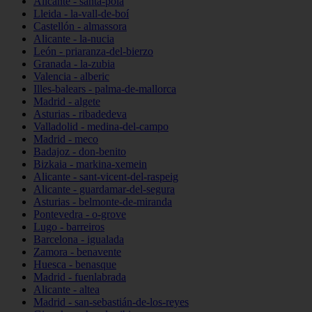
Alicante - santa-pola
Lleida - la-vall-de-boí
Castellón - almassora
Alicante - la-nucia
León - priaranza-del-bierzo
Granada - la-zubia
Valencia - alberic
Illes-balears - palma-de-mallorca
Madrid - algete
Asturias - ribadedeva
Valladolid - medina-del-campo
Madrid - meco
Badajoz - don-benito
Bizkaia - markina-xemein
Alicante - sant-vicent-del-raspeig
Alicante - guardamar-del-segura
Asturias - belmonte-de-miranda
Pontevedra - o-grove
Lugo - barreiros
Barcelona - igualada
Zamora - benavente
Huesca - benasque
Madrid - fuenlabrada
Alicante - altea
Madrid - san-sebastián-de-los-reyes