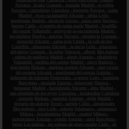
Navarra - lesaka
Granada - granada
Madrid - el-vellón
Navarra - cintruénigo
Gipuzkoa - legorreta
Navarra - izaba
Madrid - rivas-vaciamadrid
Alicante - dénia
León -
ponferrada
Madrid - alcorcón
Girona - palau-sator
Burgos -
burgos
Cádiz - el-puerto-de-santa-maría
Madrid - boadilla-
del-monte
Valladolid - arroyo-de-la-encomienda
Madrid -
los-molinos
Huelva - aracena
Navarra - mendavia
Granada -
monachil
Alicante - santa-pola
Lleida - la-vall-de-boí
Castellón - almassora
Alicante - la-nucia
León - priaranza-
del-bierzo
Granada - la-zubia
Valencia - alberic
Illes-balears
- palma-de-mallorca
Madrid - algete
Asturias - ribadedeva
Valladolid - medina-del-campo
Madrid - meco
Badajoz -
don-benito
Bizkaia - markina-xemein
Alicante - sant-vicent-
del-raspeig
Alicante - guardamar-del-segura
Asturias -
belmonte-de-miranda
Pontevedra - o-grove
Lugo - barreiros
Barcelona - igualada
Zamora - benavente
Huesca -
benasque
Madrid - fuenlabrada
Alicante - altea
Madrid -
san-sebastián-de-los-reyes
Gipuzkoa - hondarribia
Cantabria
- meruelo
Bizkaia - santurtzi
Asturias - gijón
Madrid -
pozuelo-de-alarcón
Teruel - sarrión
Cádiz - algodonales
Illes-balears - inca
León - astorga
Salamanca - salamanca
Málaga - benalmádena
Madrid - madrid
Málaga -
torremolinos
Asturias - oviedo
Asturias - siero
Barcelona -
berga
Las-palmas - las-palmas-de-gran-canaria
Cádiz - el-