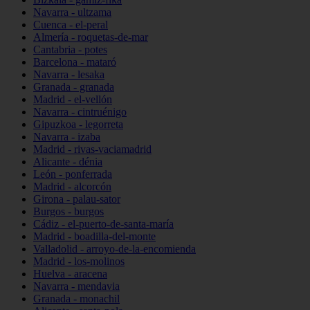
Navarra - ultzama
Cuenca - el-peral
Almería - roquetas-de-mar
Cantabria - potes
Barcelona - mataró
Navarra - lesaka
Granada - granada
Madrid - el-vellón
Navarra - cintruénigo
Gipuzkoa - legorreta
Navarra - izaba
Madrid - rivas-vaciamadrid
Alicante - dénia
León - ponferrada
Madrid - alcorcón
Girona - palau-sator
Burgos - burgos
Cádiz - el-puerto-de-santa-maría
Madrid - boadilla-del-monte
Valladolid - arroyo-de-la-encomienda
Madrid - los-molinos
Huelva - aracena
Navarra - mendavia
Granada - monachil