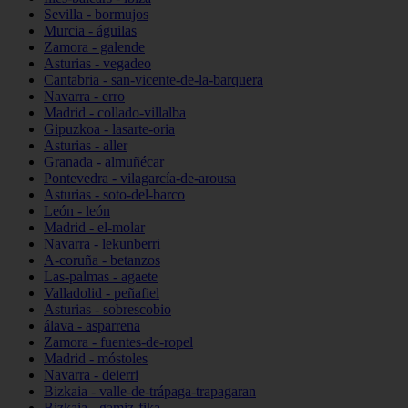
Sevilla - bormujos
Murcia - águilas
Zamora - galende
Asturias - vegadeo
Cantabria - san-vicente-de-la-barquera
Navarra - erro
Madrid - collado-villalba
Gipuzkoa - lasarte-oria
Asturias - aller
Granada - almuñécar
Pontevedra - vilagarcía-de-arousa
Asturias - soto-del-barco
León - león
Madrid - el-molar
Navarra - lekunberri
A-coruña - betanzos
Las-palmas - agaete
Valladolid - peñafiel
Asturias - sobrescobio
álava - asparrena
Zamora - fuentes-de-ropel
Madrid - móstoles
Navarra - deierri
Bizkaia - valle-de-trápaga-trapagaran
Bizkaia - gamiz-fika