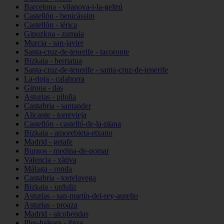
Barcelona - vilanova-i-la-geltrú
Castellón - benicàssim
Castellón - jérica
Gipuzkoa - zumaia
Murcia - san-javier
Santa-cruz-de-tenerife - tacoronte
Bizkaia - berriatua
Santa-cruz-de-tenerife - santa-cruz-de-tenerife
La-rioja - calahorra
Girona - das
Asturias - piloña
Cantabria - santander
Alicante - torrevieja
Castellón - castelló-de-la-plana
Bizkaia - amorebieta-etxano
Madrid - getafe
Burgos - medina-de-pomar
Valencia - xàtiva
Málaga - ronda
Cantabria - torrelavega
Bizkaia - urduliz
Asturias - san-martín-del-rey-aurelio
Asturias - proaza
Madrid - alcobendas
Illes-balears - ibiza