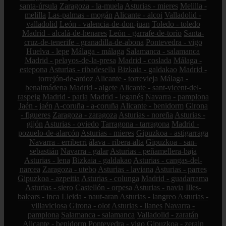
santa-úrsula
Zaragoza - la-muela
Asturias - mieres
Melilla -
melilla
Las-palmas - mogán
Alicante - alcoi
Valladolid -
valladolid
León - valencia-de-don-juan
Toledo - toledo
Madrid - alcalá-de-henares
León - garrafe-de-torío
Santa-
cruz-de-tenerife - granadilla-de-abona
Pontevedra - vigo
Huelva - lepe
Málaga - málaga
Salamanca - salamanca
Madrid - pelayos-de-la-presa
Madrid - coslada
Málaga -
estepona
Asturias - ribadesella
Bizkaia - galdakao
Madrid -
torrejón-de-ardoz
Alicante - torrevieja
Málaga -
benalmádena
Madrid - algete
Alicante - sant-vicent-del-
raspeig
Madrid - parla
Madrid - leganés
Navarra - pamplona
Jaén - jaén
A-coruña - a-coruña
Alicante - benidorm
Girona
- figueres
Zaragoza - zaragoza
Asturias - noreña
Asturias -
gijón
Asturias - oviedo
Tarragona - tarragona
Madrid -
pozuelo-de-alarcón
Asturias - mieres
Gipuzkoa - astigarraga
Navarra - erriberri
álava - ribera-alta
Gipuzkoa - san-
sebastián
Navarra - galar
Asturias - peñamellera-baja
Asturias - lena
Bizkaia - galdakao
Asturias - cangas-del-
narcea
Zaragoza - utebo
Asturias - laviana
Asturias - parres
Gipuzkoa - azpeitia
Asturias - colunga
Madrid - guadarrama
Asturias - siero
Castellón - orpesa
Asturias - navia
Illes-
balears - inca
Lleida - naut-aran
Asturias - langreo
Asturias -
villaviciosa
Girona - olot
Asturias - llanes
Navarra -
pamplona
Salamanca - salamanca
Valladolid - zaratán
Alicante - benidorm
Pontevedra - vigo
Gipuzkoa - zerain