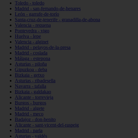
Toledo - toledo
Madrid - san-fernando-de-henares
León - garrafe-de-torío
Santa-cruz-de-tenerife - granadilla-de-abona
Valencia - requena
Pontevedra - vigo
Huelva - lepe
Valencia - alginet
Madrid - pelayos-de-la-presa
Madrid - coslada
Málaga - estepona
Asturias - piloña
Gipuzkoa - deba
Bizkaia - getxo
Asturias - ribadesella
Navarra - tafalla
Bizkaia - galdakao
Alicante - torrevieja
Burgos - burgos
Madrid - algete
Madrid - meco
Badajoz - don-benito
Alicante - sant-vicent-del-raspeig
Madrid - parla
Asturias - valdés