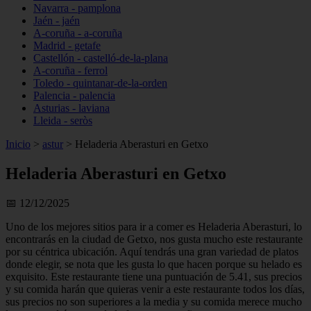
Navarra - pamplona
Jaén - jaén
A-coruña - a-coruña
Madrid - getafe
Castellón - castelló-de-la-plana
A-coruña - ferrol
Toledo - quintanar-de-la-orden
Palencia - palencia
Asturias - laviana
Lleida - seròs
Inicio
>
astur
>
Heladeria Aberasturi en Getxo
Heladeria Aberasturi en Getxo
📅 12/12/2025
Uno de los mejores sitios para ir a comer es Heladeria Aberasturi, lo
encontrarás en la ciudad de Getxo, nos gusta mucho este restaurante
por su céntrica ubicación. Aquí tendrás una gran variedad de platos
donde elegir, se nota que les gusta lo que hacen porque su helado es
exquisito. Este restaurante tiene una puntuación de 5.41, sus precios
y su comida harán que quieras venir a este restaurante todos los días,
sus precios no son superiores a la media y su comida merece mucho