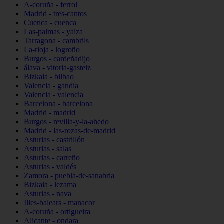
A-coruña - ferrol
Madrid - tres-cantos
Cuenca - cuenca
Las-palmas - yaiza
Tarragona - cambrils
La-rioja - logroño
Burgos - cardeñadijo
álava - vitoria-gasteiz
Bizkaia - bilbao
Valencia - gandia
Valencia - valencia
Barcelona - barcelona
Madrid - madrid
Burgos - revilla-y-la-ahedo
Madrid - las-rozas-de-madrid
Asturias - castrillón
Asturias - salas
Asturias - carreño
Asturias - valdés
Zamora - puebla-de-sanabria
Bizkaia - lezama
Asturias - nava
Illes-balears - manacor
A-coruña - ortigueira
Alicante - ondara