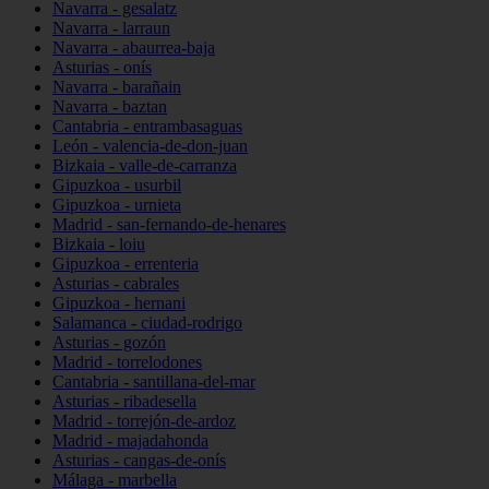
Navarra - gesalatz
Navarra - larraun
Navarra - abaurrea-baja
Asturias - onís
Navarra - barañain
Navarra - baztan
Cantabria - entrambasaguas
León - valencia-de-don-juan
Bizkaia - valle-de-carranza
Gipuzkoa - usurbil
Gipuzkoa - urnieta
Madrid - san-fernando-de-henares
Bizkaia - loiu
Gipuzkoa - errenteria
Asturias - cabrales
Gipuzkoa - hernani
Salamanca - ciudad-rodrigo
Asturias - gozón
Madrid - torrelodones
Cantabria - santillana-del-mar
Asturias - ribadesella
Madrid - torrejón-de-ardoz
Madrid - majadahonda
Asturias - cangas-de-onís
Málaga - marbella