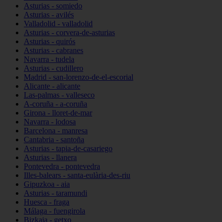
Asturias - somiedo
Asturias - avilés
Valladolid - valladolid
Asturias - corvera-de-asturias
Asturias - quirós
Asturias - cabranes
Navarra - tudela
Asturias - cudillero
Madrid - san-lorenzo-de-el-escorial
Alicante - alicante
Las-palmas - valleseco
A-coruña - a-coruña
Girona - lloret-de-mar
Navarra - lodosa
Barcelona - manresa
Cantabria - santoña
Asturias - tapia-de-casariego
Asturias - llanera
Pontevedra - pontevedra
Illes-balears - santa-eulària-des-riu
Gipuzkoa - aia
Asturias - taramundi
Huesca - fraga
Málaga - fuengirola
Bizkaia - getxo