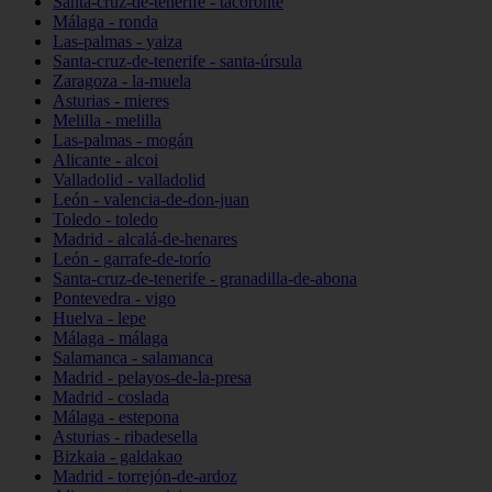
Santa-cruz-de-tenerife - tacoronte
Málaga - ronda
Las-palmas - yaiza
Santa-cruz-de-tenerife - santa-úrsula
Zaragoza - la-muela
Asturias - mieres
Melilla - melilla
Las-palmas - mogán
Alicante - alcoi
Valladolid - valladolid
León - valencia-de-don-juan
Toledo - toledo
Madrid - alcalá-de-henares
León - garrafe-de-torío
Santa-cruz-de-tenerife - granadilla-de-abona
Pontevedra - vigo
Huelva - lepe
Málaga - málaga
Salamanca - salamanca
Madrid - pelayos-de-la-presa
Madrid - coslada
Málaga - estepona
Asturias - ribadesella
Bizkaia - galdakao
Madrid - torrejón-de-ardoz