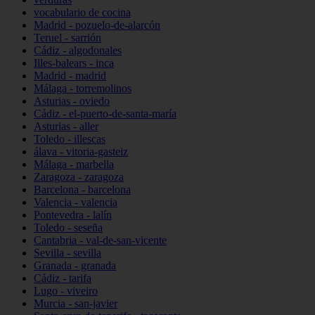
vocabulario de cocina
Madrid - pozuelo-de-alarcón
Teruel - sarrión
Cádiz - algodonales
Illes-balears - inca
Madrid - madrid
Málaga - torremolinos
Asturias - oviedo
Cádiz - el-puerto-de-santa-maría
Asturias - aller
Toledo - illescas
álava - vitoria-gasteiz
Málaga - marbella
Zaragoza - zaragoza
Barcelona - barcelona
Valencia - valencia
Pontevedra - lalín
Toledo - seseña
Cantabria - val-de-san-vicente
Sevilla - sevilla
Granada - granada
Cádiz - tarifa
Lugo - viveiro
Murcia - san-javier