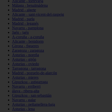
Alicante - torrevieja
Málaga - benalmádena
Madrid - algete
Alicante - sant-vicent-del-raspeig
Madrid - parla
Madrid - leganés
Navarra - pamplona
Jaén - jaén
A-coruña - a-coruña
Alicante - benidorm
Girona - figueres
Zaragoza - zaragoza
Asturias - noreña
Asturias - gijón
Asturias - oviedo
Tarragona - tarragona
Madrid - pozuelo-de-alarcón
Asturias - mieres
Gipuzkoa - astigarraga
Navarra - erriberri
álava - ribera-alta
Gipuzkoa - san-sebastián
Navarra - galar
Asturias - peñamellera-baja
Asturias - lena