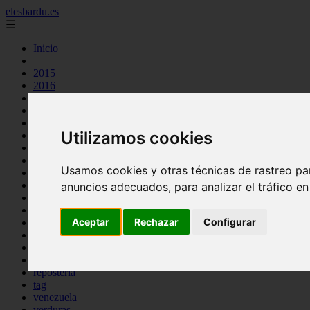
elesbardu.es
☰
Inicio
2015
2016
argentina
arroz
aves
Utilizamos cookies
carnes
cocina casera
comidas
Usamos cookies y otras técnicas de rastreo pa
espana
huevos
anuncios adecuados, para analizar el tráfico e
mariscos
otros
Aceptar
Rechazar
Configurar
pasta
pescado
postres
producto
reposteria
tag
venezuela
verduras