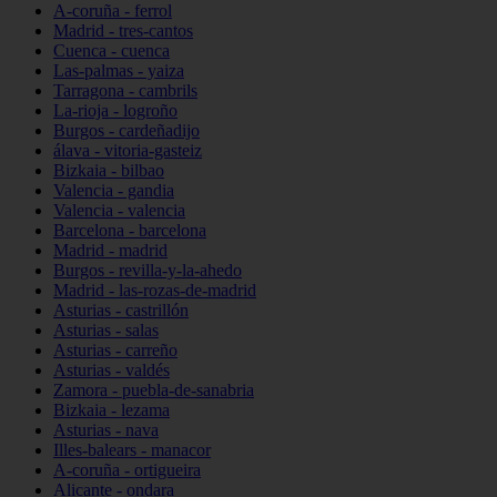
A-coruña - ferrol
Madrid - tres-cantos
Cuenca - cuenca
Las-palmas - yaiza
Tarragona - cambrils
La-rioja - logroño
Burgos - cardeñadijo
álava - vitoria-gasteiz
Bizkaia - bilbao
Valencia - gandia
Valencia - valencia
Barcelona - barcelona
Madrid - madrid
Burgos - revilla-y-la-ahedo
Madrid - las-rozas-de-madrid
Asturias - castrillón
Asturias - salas
Asturias - carreño
Asturias - valdés
Zamora - puebla-de-sanabria
Bizkaia - lezama
Asturias - nava
Illes-balears - manacor
A-coruña - ortigueira
Alicante - ondara