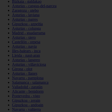
Bizkaia - galdakao
Asturias - cangas-del-narcea
Zaragoza - utebo
Asturias - laviana
Asturias - parres
Gipuzkoa - azpeitia
Asturias - colunga
Madrid - guadarrama
Asturias - siero
Castellón - orpesa
Asturias - navia
Illes-balears - inca
Lleida - naut-aran
Asturias - langreo
Asturias - villaviciosa
Girona - olot
Asturias - llanes
Navarra - pamplona
Salamanca - salamanca
Valladolid - zaratán
Alicante - benidorm
Pontevedra - vigo
Gipuzkoa - zerain
Gipuzkoa - andoain
Navarra - valtierra