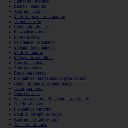
Cantabria - meruelo
Bizkaia - santurtzi
Asturias - gijón
Madrid - pozuelo-de-alarcón
Teruel - sarrión
Cádiz - algodonales
Illes-balears - inca
León - astorga
Salamanca - salamanca
Málaga - benalmádena
Madrid - madrid
Málaga - torremolinos
Asturias - oviedo
Asturias - siero
Barcelona - berga
Las-palmas - las-palmas-de-gran-canaria
Cádiz - el-puerto-de-santa-maría
Tarragona - reus
Asturias - aller
Santa-cruz-de-tenerife - santiago-del-teide
Toledo - illescas
Las-palmas - arrecife
Madrid - torrejón-de-ardoz
Asturias - cangas-de-onís
Alicante - orihuela