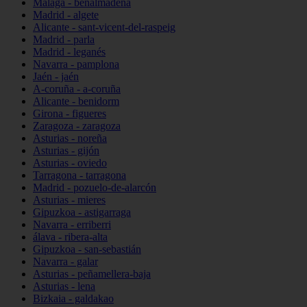
Málaga - benalmádena
Madrid - algete
Alicante - sant-vicent-del-raspeig
Madrid - parla
Madrid - leganés
Navarra - pamplona
Jaén - jaén
A-coruña - a-coruña
Alicante - benidorm
Girona - figueres
Zaragoza - zaragoza
Asturias - noreña
Asturias - gijón
Asturias - oviedo
Tarragona - tarragona
Madrid - pozuelo-de-alarcón
Asturias - mieres
Gipuzkoa - astigarraga
Navarra - erriberri
álava - ribera-alta
Gipuzkoa - san-sebastián
Navarra - galar
Asturias - peñamellera-baja
Asturias - lena
Bizkaia - galdakao