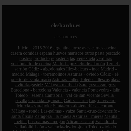
elesbardu.es
elesbardu.es
Inicio
2015
2016
argentina
arroz
aves
carnes
cocina
casera
comidas
espana
huevos
mariscos
otros
pasta
pescado
postres
producto
reposteria
tag
venezuela
verduras
vocabulario de cocina
Madrid - pozuelo-de-alarcón
Teruel -
sarrión
Cádiz - algodonales
Illes-balears - inca
Madrid -
madrid
Málaga - torremolinos
Asturias - oviedo
Cádiz - el-
puerto-de-santa-maría
Asturias - aller
Toledo - illescas
álava
- vitoria-gasteiz
Málaga - marbella
Zaragoza - zaragoza
Barcelona - barcelona
Valencia - valencia
Pontevedra - lalín
Toledo - seseña
Cantabria - val-de-san-vicente
Sevilla -
sevilla
Granada - granada
Cádiz - tarifa
Lugo - viveiro
Murcia - san-javier
Santa-cruz-de-tenerife - tacoronte
Málaga - ronda
Las-palmas - yaiza
Santa-cruz-de-tenerife -
santa-úrsula
Zaragoza - la-muela
Asturias - mieres
Melilla -
melilla
Las-palmas - mogán
Alicante - alcoi
Valladolid -
valladolid
León - valencia-de-don-juan
Toledo - toledo