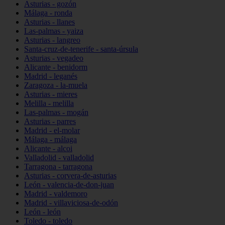
Asturias - gozón
Málaga - ronda
Asturias - llanes
Las-palmas - yaiza
Asturias - langreo
Santa-cruz-de-tenerife - santa-úrsula
Asturias - vegadeo
Alicante - benidorm
Madrid - leganés
Zaragoza - la-muela
Asturias - mieres
Melilla - melilla
Las-palmas - mogán
Asturias - parres
Madrid - el-molar
Málaga - málaga
Alicante - alcoi
Valladolid - valladolid
Tarragona - tarragona
Asturias - corvera-de-asturias
León - valencia-de-don-juan
Madrid - valdemoro
Madrid - villaviciosa-de-odón
León - león
Toledo - toledo