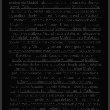
ponferrada
Madrid - alcorcón
Girona - palau-sator
Burgos -
burgos
Cádiz - el-puerto-de-santa-maría
Madrid - boadilla-
del-monte
Valladolid - arroyo-de-la-encomienda
Madrid -
los-molinos
Huelva - aracena
Navarra - mendavia
Granada -
monachil
Alicante - santa-pola
Lleida - la-vall-de-boí
Castellón - almassora
Alicante - la-nucia
León - priaranza-
del-bierzo
Granada - la-zubia
Valencia - alberic
Illes-balears
- palma-de-mallorca
Madrid - algete
Asturias - ribadedeva
Valladolid - medina-del-campo
Madrid - meco
Badajoz -
don-benito
Bizkaia - markina-xemein
Alicante - sant-vicent-
del-raspeig
Alicante - guardamar-del-segura
Asturias -
belmonte-de-miranda
Pontevedra - o-grove
Lugo - barreiros
Barcelona - igualada
Zamora - benavente
Huesca -
benasque
Madrid - fuenlabrada
Alicante - altea
Madrid -
san-sebastián-de-los-reyes
Gipuzkoa - hondarribia
Cantabria
- meruelo
Bizkaia - santurtzi
Asturias - gijón
Madrid -
pozuelo-de-alarcón
Teruel - sarrión
Cádiz - algodonales
Illes-balears - inca
León - astorga
Salamanca - salamanca
Málaga - benalmádena
Madrid - madrid
Málaga -
torremolinos
Asturias - oviedo
Asturias - siero
Barcelona -
berga
Las-palmas - las-palmas-de-gran-canaria
Cádiz - el-
puerto-de-santa-maría
Tarragona - reus
Asturias - aller
Santa-cruz-de-tenerife - santiago-del-teide
Toledo - illescas
Las-palmas - arrecife
Madrid - torrejón-de-ardoz
Asturias -
cangas-de-onís
Alicante - orihuela
Madrid - alcorcón
álava -