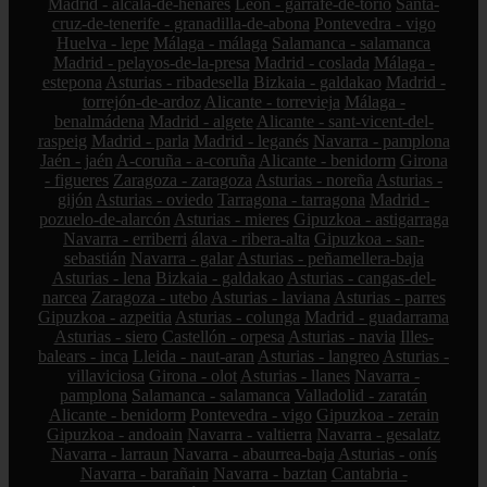
Madrid - alcalá-de-henares
León - garrafe-de-torío
Santa-
cruz-de-tenerife - granadilla-de-abona
Pontevedra - vigo
Huelva - lepe
Málaga - málaga
Salamanca - salamanca
Madrid - pelayos-de-la-presa
Madrid - coslada
Málaga -
estepona
Asturias - ribadesella
Bizkaia - galdakao
Madrid -
torrejón-de-ardoz
Alicante - torrevieja
Málaga -
benalmádena
Madrid - algete
Alicante - sant-vicent-del-
raspeig
Madrid - parla
Madrid - leganés
Navarra - pamplona
Jaén - jaén
A-coruña - a-coruña
Alicante - benidorm
Girona
- figueres
Zaragoza - zaragoza
Asturias - noreña
Asturias -
gijón
Asturias - oviedo
Tarragona - tarragona
Madrid -
pozuelo-de-alarcón
Asturias - mieres
Gipuzkoa - astigarraga
Navarra - erriberri
álava - ribera-alta
Gipuzkoa - san-
sebastián
Navarra - galar
Asturias - peñamellera-baja
Asturias - lena
Bizkaia - galdakao
Asturias - cangas-del-
narcea
Zaragoza - utebo
Asturias - laviana
Asturias - parres
Gipuzkoa - azpeitia
Asturias - colunga
Madrid - guadarrama
Asturias - siero
Castellón - orpesa
Asturias - navia
Illes-
balears - inca
Lleida - naut-aran
Asturias - langreo
Asturias -
villaviciosa
Girona - olot
Asturias - llanes
Navarra -
pamplona
Salamanca - salamanca
Valladolid - zaratán
Alicante - benidorm
Pontevedra - vigo
Gipuzkoa - zerain
Gipuzkoa - andoain
Navarra - valtierra
Navarra - gesalatz
Navarra - larraun
Navarra - abaurrea-baja
Asturias - onís
Navarra - barañain
Navarra - baztan
Cantabria -