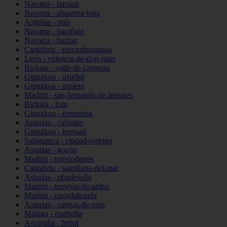
Navarra - larraun
Navarra - abaurrea-baja
Asturias - onís
Navarra - barañain
Navarra - baztan
Cantabria - entrambasaguas
León - valencia-de-don-juan
Bizkaia - valle-de-carranza
Gipuzkoa - usurbil
Gipuzkoa - urnieta
Madrid - san-fernando-de-henares
Bizkaia - loiu
Gipuzkoa - errenteria
Asturias - cabrales
Gipuzkoa - hernani
Salamanca - ciudad-rodrigo
Asturias - gozón
Madrid - torrelodones
Cantabria - santillana-del-mar
Asturias - ribadesella
Madrid - torrejón-de-ardoz
Madrid - majadahonda
Asturias - cangas-de-onís
Málaga - marbella
A-coruña - ferrol