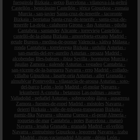
fuengirola
Bizkaia - getxo
Barcelona - vilanova-i-la-geltrú
Castellón - benicàssim
Castellón - jérica
Gipuzkoa - zumaia
Murcia - san-javier
Santa-cruz-de-tenerife - tacoronte
Bizkaia - berriatua
Santa-cruz-de-tenerife - santa-cruz-de-
tenerife
La-rioja - calahorra
Girona - das
Asturias - piloña
Cantabria - santander
Alicante - torrevieja
Castellón -
castelló-de-la-plana
Bizkaia - amorebieta-etxano
Madrid -
getafe
Burgos - medina-de-pomar
Valencia - xàtiva
Málaga -
ronda
Cantabria - torrelavega
Bizkaia - urduliz
Asturias -
san-martín-del-rey-aurelio
Asturias - proaza
Madrid -
alcobendas
Illes-balears - ibiza
Sevilla - bormujos
Murcia -
águilas
Zamora - galende
Asturias - vegadeo
Cantabria -
san-vicente-de-la-barquera
Navarra - erro
Madrid - collado-
villalba
Gipuzkoa - lasarte-oria
Asturias - aller
Granada -
almuñécar
Pontevedra - vilagarcía-de-arousa
Asturias - soto-
del-barco
León - león
Madrid - el-molar
Navarra -
lekunberri
A-coruña - betanzos
Las-palmas - agaete
Valladolid - peñafiel
Asturias - sobrescobio
álava - asparrena
Zamora - fuentes-de-ropel
Madrid - móstoles
Navarra -
deierri
Bizkaia - valle-de-trápaga-trapagaran
Bizkaia -
gamiz-fika
Navarra - ultzama
Cuenca - el-peral
Almería -
roquetas-de-mar
Cantabria - potes
Barcelona - mataró
Navarra - lesaka
Granada - granada
Madrid - el-vellón
Navarra - cintruénigo
Gipuzkoa - legorreta
Navarra - izaba
Madrid - rivas-vaciamadrid
Alicante - dénia
León -