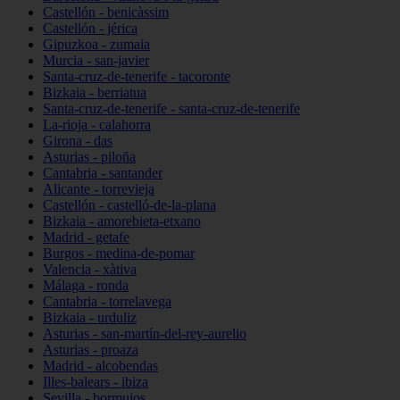
Castellón - benicàssim
Castellón - jérica
Gipuzkoa - zumaia
Murcia - san-javier
Santa-cruz-de-tenerife - tacoronte
Bizkaia - berriatua
Santa-cruz-de-tenerife - santa-cruz-de-tenerife
La-rioja - calahorra
Girona - das
Asturias - piloña
Cantabria - santander
Alicante - torrevieja
Castellón - castelló-de-la-plana
Bizkaia - amorebieta-etxano
Madrid - getafe
Burgos - medina-de-pomar
Valencia - xàtiva
Málaga - ronda
Cantabria - torrelavega
Bizkaia - urduliz
Asturias - san-martín-del-rey-aurelio
Asturias - proaza
Madrid - alcobendas
Illes-balears - ibiza
Sevilla - bormujos