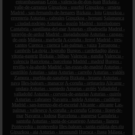
entrambasaguas
León - valencia-de-don-juan
Bizkaia -
valle-de-carranza
Gipuzkoa - usurbil
Gipuzkoa - urnieta
Madrid - san-fernando-de-henares
Bizkaia - loiu
Gipuzkoa -
errenteria
Asturias - cabrales
Gipuzkoa - hernani
Salamanca
- ciudad-rodrigo
Asturias - gozón
Madrid - torrelodones
Cantabria - santillana-del-mar
Asturias - ribadesella
Madrid -
torrejón-de-ardoz
Madrid - majadahonda
Asturias - cangas-
de-onís
Málaga - marbella
A-coruña - ferrol
Madrid - tres-
cantos
Cuenca - cuenca
Las-palmas - yaiza
Tarragona -
cambrils
La-rioja - logroño
Burgos - cardeñadijo
álava -
vitoria-gasteiz
Bizkaia - bilbao
Valencia - gandia
Valencia -
valencia
Barcelona - barcelona
Madrid - madrid
Burgos -
revilla-y-la-ahedo
Madrid - las-rozas-de-madrid
Asturias -
castrillón
Asturias - salas
Asturias - carreño
Asturias - valdés
Zamora - puebla-de-sanabria
Bizkaia - lezama
Asturias -
nava
Illes-balears - manacor
A-coruña - ortigueira
Alicante -
ondara
Asturias - somiedo
Asturias - avilés
Valladolid -
valladolid
Asturias - corvera-de-asturias
Asturias - quirós
Asturias - cabranes
Navarra - tudela
Asturias - cudillero
Madrid - san-lorenzo-de-el-escorial
Alicante - alicante
Las-
palmas - valleseco
A-coruña - a-coruña
Girona - lloret-de-
mar
Navarra - lodosa
Barcelona - manresa
Cantabria -
santoña
Asturias - tapia-de-casariego
Asturias - llanera
Pontevedra - pontevedra
Illes-balears - santa-eulària-des-riu
Gipuzkoa - aia
Asturias - taramundi
Huesca - fraga
Málaga -