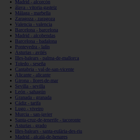
Madrid - alcorcón
álava - vitoria-gasteiz
Málaga - marbella
Zaragoza - zaragoza
Valencia - valencia
Barcelona - barcelona
Madrid - alcobendas
Barcelona - badalona
Pontevedra - lalín
Asturias - avilés
Illes-balears - palma-de-mallorca
Toledo - seseña
Cantabria - val-de-san-vicente
Alicante - alicante
Girona - lloret-de-mar
Sevilla - sevilla
León - sahagún
Granada - granada
Cádiz - tarifa
Lugo - viveiro
Murcia - san-javier
Santa-cruz-de-tenerife - tacoronte
Asturias - grado
Illes-balears - santa-eulària-des-riu
Madrid - alcalá-de-henares