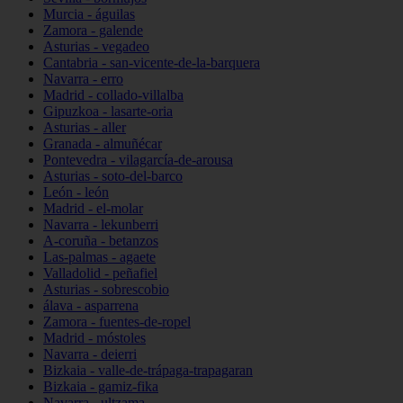
Murcia - águilas
Zamora - galende
Asturias - vegadeo
Cantabria - san-vicente-de-la-barquera
Navarra - erro
Madrid - collado-villalba
Gipuzkoa - lasarte-oria
Asturias - aller
Granada - almuñécar
Pontevedra - vilagarcía-de-arousa
Asturias - soto-del-barco
León - león
Madrid - el-molar
Navarra - lekunberri
A-coruña - betanzos
Las-palmas - agaete
Valladolid - peñafiel
Asturias - sobrescobio
álava - asparrena
Zamora - fuentes-de-ropel
Madrid - móstoles
Navarra - deierri
Bizkaia - valle-de-trápaga-trapagaran
Bizkaia - gamiz-fika
Navarra - ultzama