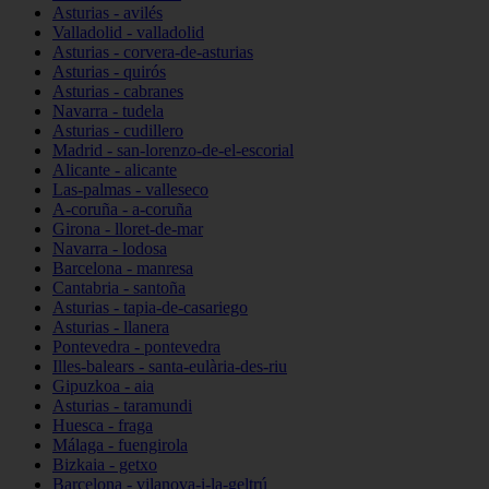
Asturias - avilés
Valladolid - valladolid
Asturias - corvera-de-asturias
Asturias - quirós
Asturias - cabranes
Navarra - tudela
Asturias - cudillero
Madrid - san-lorenzo-de-el-escorial
Alicante - alicante
Las-palmas - valleseco
A-coruña - a-coruña
Girona - lloret-de-mar
Navarra - lodosa
Barcelona - manresa
Cantabria - santoña
Asturias - tapia-de-casariego
Asturias - llanera
Pontevedra - pontevedra
Illes-balears - santa-eulària-des-riu
Gipuzkoa - aia
Asturias - taramundi
Huesca - fraga
Málaga - fuengirola
Bizkaia - getxo
Barcelona - vilanova-i-la-geltrú