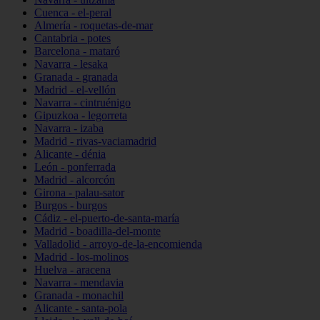
Cuenca - el-peral
Almería - roquetas-de-mar
Cantabria - potes
Barcelona - mataró
Navarra - lesaka
Granada - granada
Madrid - el-vellón
Navarra - cintruénigo
Gipuzkoa - legorreta
Navarra - izaba
Madrid - rivas-vaciamadrid
Alicante - dénia
León - ponferrada
Madrid - alcorcón
Girona - palau-sator
Burgos - burgos
Cádiz - el-puerto-de-santa-maría
Madrid - boadilla-del-monte
Valladolid - arroyo-de-la-encomienda
Madrid - los-molinos
Huelva - aracena
Navarra - mendavia
Granada - monachil
Alicante - santa-pola