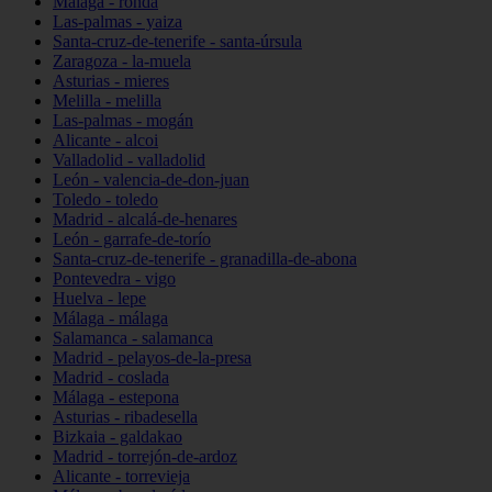
Málaga - ronda
Las-palmas - yaiza
Santa-cruz-de-tenerife - santa-úrsula
Zaragoza - la-muela
Asturias - mieres
Melilla - melilla
Las-palmas - mogán
Alicante - alcoi
Valladolid - valladolid
León - valencia-de-don-juan
Toledo - toledo
Madrid - alcalá-de-henares
León - garrafe-de-torío
Santa-cruz-de-tenerife - granadilla-de-abona
Pontevedra - vigo
Huelva - lepe
Málaga - málaga
Salamanca - salamanca
Madrid - pelayos-de-la-presa
Madrid - coslada
Málaga - estepona
Asturias - ribadesella
Bizkaia - galdakao
Madrid - torrejón-de-ardoz
Alicante - torrevieja