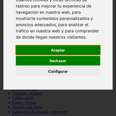
Madrid - pozuelo-de-alarcón
rastreo para mejorar tu experiencia de
Teruel - sarrión
navegación en nuestra web, para
Cádiz - algodonales
mostrarte contenidos personalizados y
Illes-balears - inca
Madrid - madrid
anuncios adecuados, para analizar el
Málaga - torremolinos
tráfico en nuestra web y para comprender
Asturias - oviedo
de donde llegan nuestros visitantes.
Cádiz - el-puerto-de-santa-maría
Asturias - aller
Toledo - illescas
Aceptar
álava - vitoria-gasteiz
Málaga - marbella
Zaragoza - zaragoza
Rechazar
Barcelona - barcelona
Valencia - valencia
Configurar
Pontevedra - lalín
Toledo - seseña
Cantabria - val-de-san-vicente
Sevilla - sevilla
Granada - granada
Cádiz - tarifa
Lugo - viveiro
Murcia - san-javier
Santa-cruz-de-tenerife - tacoronte