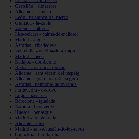
Lleida - la-vall-de-boí
Castellón - almassora
Alicante - la-nucia
León - priaranza-del-bierzo
Granada - la-zubia
Valencia - alberic
Illes-balears - palma-de-mallorca
Madrid - algete
Asturias - ribadedeva
Valladolid - medina-del-campo
Madrid - meco
Badajoz - don-benito
Bizkaia - markina-xemein
Alicante - sant-vicent-del-raspeig
Alicante - guardamar-del-segura
Asturias - belmonte-de-miranda
Pontevedra - o-grove
Lugo - barreiros
Barcelona - igualada
Zamora - benavente
Huesca - benasque
Madrid - fuenlabrada
Alicante - altea
Madrid - san-sebastián-de-los-reyes
Gipuzkoa - hondarribia