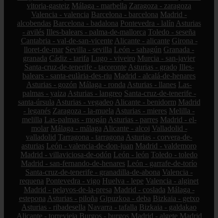
vitoria-gasteiz
Málaga - marbella
Zaragoza - zaragoza
Valencia - valencia
Barcelona - barcelona
Madrid -
alcobendas
Barcelona - badalona
Pontevedra - lalín
Asturias
- avilés
Illes-balears - palma-de-mallorca
Toledo - seseña
Cantabria - val-de-san-vicente
Alicante - alicante
Girona -
lloret-de-mar
Sevilla - sevilla
León - sahagún
Granada -
granada
Cádiz - tarifa
Lugo - viveiro
Murcia - san-javier
Santa-cruz-de-tenerife - tacoronte
Asturias - grado
Illes-
balears - santa-eulària-des-riu
Madrid - alcalá-de-henares
Asturias - gozón
Málaga - ronda
Asturias - llanes
Las-
palmas - yaiza
Asturias - langreo
Santa-cruz-de-tenerife -
santa-úrsula
Asturias - vegadeo
Alicante - benidorm
Madrid
- leganés
Zaragoza - la-muela
Asturias - mieres
Melilla -
melilla
Las-palmas - mogán
Asturias - parres
Madrid - el-
molar
Málaga - málaga
Alicante - alcoi
Valladolid -
valladolid
Tarragona - tarragona
Asturias - corvera-de-
asturias
León - valencia-de-don-juan
Madrid - valdemoro
Madrid - villaviciosa-de-odón
León - león
Toledo - toledo
Madrid - san-fernando-de-henares
León - garrafe-de-torío
Santa-cruz-de-tenerife - granadilla-de-abona
Valencia -
requena
Pontevedra - vigo
Huelva - lepe
Valencia - alginet
Madrid - pelayos-de-la-presa
Madrid - coslada
Málaga -
estepona
Asturias - piloña
Gipuzkoa - deba
Bizkaia - getxo
Asturias - ribadesella
Navarra - tafalla
Bizkaia - galdakao
Alicante - torrevieja
Burgos - burgos
Madrid - algete
Madrid