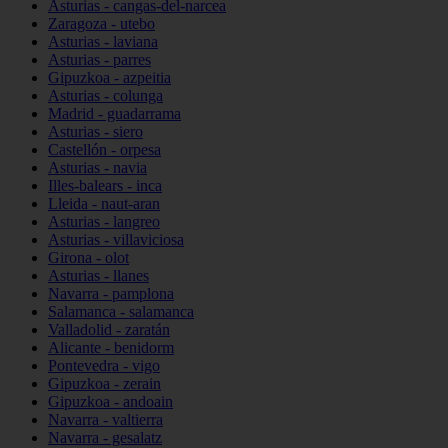
Asturias - cangas-del-narcea
Zaragoza - utebo
Asturias - laviana
Asturias - parres
Gipuzkoa - azpeitia
Asturias - colunga
Madrid - guadarrama
Asturias - siero
Castellón - orpesa
Asturias - navia
Illes-balears - inca
Lleida - naut-aran
Asturias - langreo
Asturias - villaviciosa
Girona - olot
Asturias - llanes
Navarra - pamplona
Salamanca - salamanca
Valladolid - zaratán
Alicante - benidorm
Pontevedra - vigo
Gipuzkoa - zerain
Gipuzkoa - andoain
Navarra - valtierra
Navarra - gesalatz