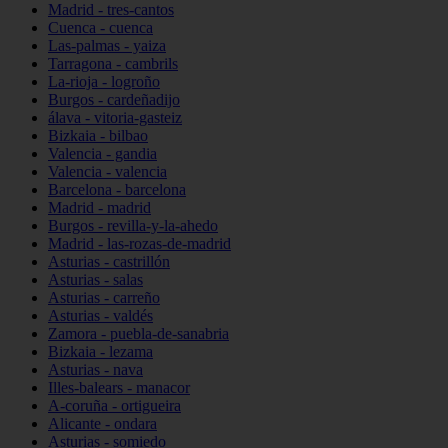
Madrid - tres-cantos
Cuenca - cuenca
Las-palmas - yaiza
Tarragona - cambrils
La-rioja - logroño
Burgos - cardeñadijo
álava - vitoria-gasteiz
Bizkaia - bilbao
Valencia - gandia
Valencia - valencia
Barcelona - barcelona
Madrid - madrid
Burgos - revilla-y-la-ahedo
Madrid - las-rozas-de-madrid
Asturias - castrillón
Asturias - salas
Asturias - carreño
Asturias - valdés
Zamora - puebla-de-sanabria
Bizkaia - lezama
Asturias - nava
Illes-balears - manacor
A-coruña - ortigueira
Alicante - ondara
Asturias - somiedo