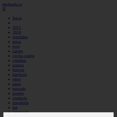
elesbardu.es
☰
Inicio
2015
2016
argentina
arroz
aves
carnes
cocina casera
comidas
espana
huevos
mariscos
otros
pasta
pescado
postres
producto
reposteria
tag
venezuela
verduras