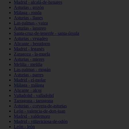
Madrid - alcalá-de-henares
Asturias - gozón
Málaga - ronda
Asturias - llanes
Las-palmas - yaiza
Asturias - langreo
Santa-cruz-de-tenerife - santa-úrsula
Asturias - vegadeo
Alicante - benidorm
Madrid - leganés
Zaragoza - la-muela
Asturias - mieres
Melilla - melilla
Las-palmas - mogán
Asturias - parres
Madrid - el-molar
Málaga - málaga
Alicante - alcoi
Valladolid - valladolid
Tarragona - tarragona
Asturias - corvera-de-asturias
León - valencia-de-don-juan
Madrid - valdemoro
Madrid - villaviciosa-de-odón
León - león