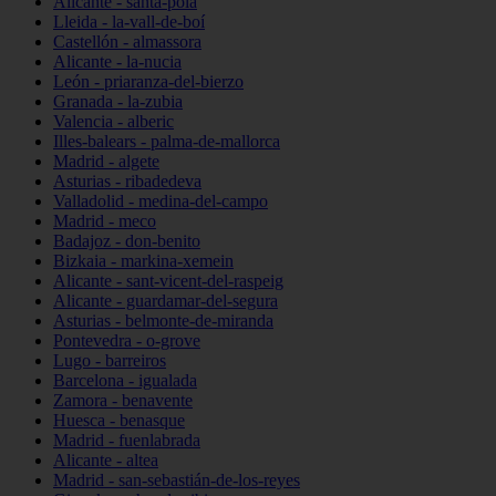
Alicante - santa-pola
Lleida - la-vall-de-boí
Castellón - almassora
Alicante - la-nucia
León - priaranza-del-bierzo
Granada - la-zubia
Valencia - alberic
Illes-balears - palma-de-mallorca
Madrid - algete
Asturias - ribadedeva
Valladolid - medina-del-campo
Madrid - meco
Badajoz - don-benito
Bizkaia - markina-xemein
Alicante - sant-vicent-del-raspeig
Alicante - guardamar-del-segura
Asturias - belmonte-de-miranda
Pontevedra - o-grove
Lugo - barreiros
Barcelona - igualada
Zamora - benavente
Huesca - benasque
Madrid - fuenlabrada
Alicante - altea
Madrid - san-sebastián-de-los-reyes