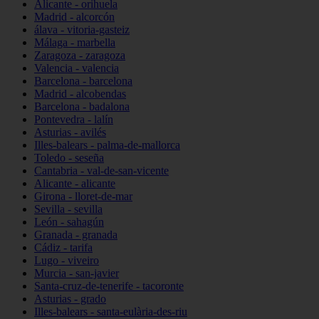
Alicante - orihuela
Madrid - alcorcón
álava - vitoria-gasteiz
Málaga - marbella
Zaragoza - zaragoza
Valencia - valencia
Barcelona - barcelona
Madrid - alcobendas
Barcelona - badalona
Pontevedra - lalín
Asturias - avilés
Illes-balears - palma-de-mallorca
Toledo - seseña
Cantabria - val-de-san-vicente
Alicante - alicante
Girona - lloret-de-mar
Sevilla - sevilla
León - sahagún
Granada - granada
Cádiz - tarifa
Lugo - viveiro
Murcia - san-javier
Santa-cruz-de-tenerife - tacoronte
Asturias - grado
Illes-balears - santa-eulària-des-riu