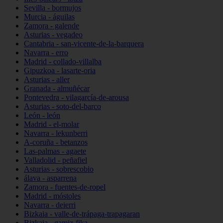
Sevilla - bormujos
Murcia - águilas
Zamora - galende
Asturias - vegadeo
Cantabria - san-vicente-de-la-barquera
Navarra - erro
Madrid - collado-villalba
Gipuzkoa - lasarte-oria
Asturias - aller
Granada - almuñécar
Pontevedra - vilagarcía-de-arousa
Asturias - soto-del-barco
León - león
Madrid - el-molar
Navarra - lekunberri
A-coruña - betanzos
Las-palmas - agaete
Valladolid - peñafiel
Asturias - sobrescobio
álava - asparrena
Zamora - fuentes-de-ropel
Madrid - móstoles
Navarra - deierri
Bizkaia - valle-de-trápaga-trapagaran
Bizkaia - gamiz-fika