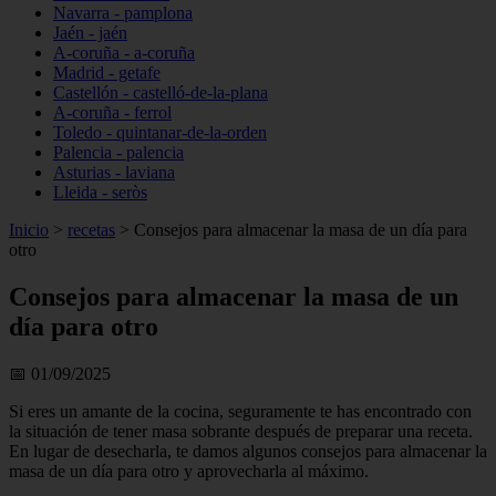
Navarra - pamplona
Jaén - jaén
A-coruña - a-coruña
Madrid - getafe
Castellón - castelló-de-la-plana
A-coruña - ferrol
Toledo - quintanar-de-la-orden
Palencia - palencia
Asturias - laviana
Lleida - seròs
Inicio
>
recetas
>
Consejos para almacenar la masa de un día para
otro
Consejos para almacenar la masa de un
día para otro
📅 01/09/2025
Si eres un amante de la cocina, seguramente te has encontrado con
la situación de tener masa sobrante después de preparar una receta.
En lugar de desecharla, te damos algunos consejos para almacenar la
masa de un día para otro y aprovecharla al máximo.