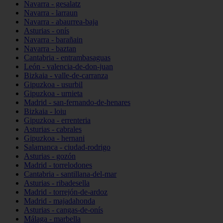
Navarra - gesalatz
Navarra - larraun
Navarra - abaurrea-baja
Asturias - onís
Navarra - barañain
Navarra - baztan
Cantabria - entrambasaguas
León - valencia-de-don-juan
Bizkaia - valle-de-carranza
Gipuzkoa - usurbil
Gipuzkoa - urnieta
Madrid - san-fernando-de-henares
Bizkaia - loiu
Gipuzkoa - errenteria
Asturias - cabrales
Gipuzkoa - hernani
Salamanca - ciudad-rodrigo
Asturias - gozón
Madrid - torrelodones
Cantabria - santillana-del-mar
Asturias - ribadesella
Madrid - torrejón-de-ardoz
Madrid - majadahonda
Asturias - cangas-de-onís
Málaga - marbella