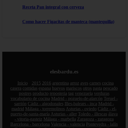
Receta Pan integral con cerveza
Como hacer Figacitas de manteca (mantequilla)
elesbardu.es
Inicio
2015
2016
argentina
arroz
aves
carnes
cocina
casera
comidas
espana
huevos
mariscos
otros
pasta
pescado
postres
producto
reposteria
tag
venezuela
verduras
vocabulario de cocina
Madrid - pozuelo-de-alarcón
Teruel -
sarrión
Cádiz - algodonales
Illes-balears - inca
Madrid -
madrid
Málaga - torremolinos
Asturias - oviedo
Cádiz - el-
puerto-de-santa-maría
Asturias - aller
Toledo - illescas
álava
- vitoria-gasteiz
Málaga - marbella
Zaragoza - zaragoza
Barcelona - barcelona
Valencia - valencia
Pontevedra - lalín