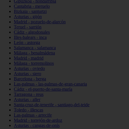
Gipuzkoa - hondarribia
Cantabria - meruelo
Bizkaia - santurtzi
Asturias - gijón
Madrid - pozuelo-de-alarcón
Teruel - sarrión
Cádiz - algodonales
Illes-balears - inca
León - astorga
Salamanca - salamanca
Málaga - benalmádena
Madrid - madrid
Málaga - torremolinos
Asturias - oviedo
Asturias - siero
Barcelona - berga
Las-palmas - las-palmas-de-gran-canaria
Cádiz - el-puerto-de-santa-maría
Tarragona - reus
Asturias - aller
Santa-cruz-de-tenerife - santiago-del-teide
Toledo - illescas
Las-palmas - arrecife
Madrid - torrejón-de-ardoz
Asturias - cangas-de-onís