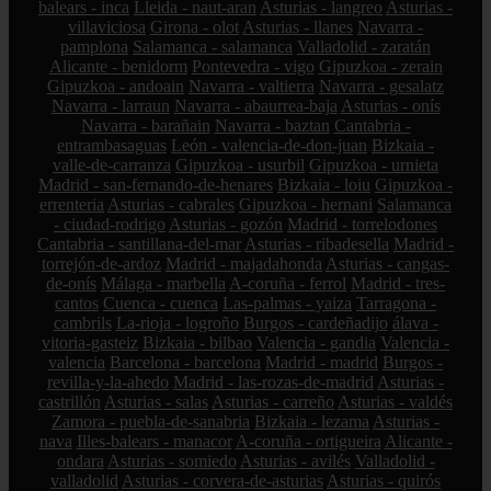
balears - inca
Lleida - naut-aran
Asturias - langreo
Asturias -
villaviciosa
Girona - olot
Asturias - llanes
Navarra -
pamplona
Salamanca - salamanca
Valladolid - zaratán
Alicante - benidorm
Pontevedra - vigo
Gipuzkoa - zerain
Gipuzkoa - andoain
Navarra - valtierra
Navarra - gesalatz
Navarra - larraun
Navarra - abaurrea-baja
Asturias - onís
Navarra - barañain
Navarra - baztan
Cantabria -
entrambasaguas
León - valencia-de-don-juan
Bizkaia -
valle-de-carranza
Gipuzkoa - usurbil
Gipuzkoa - urnieta
Madrid - san-fernando-de-henares
Bizkaia - loiu
Gipuzkoa -
errenteria
Asturias - cabrales
Gipuzkoa - hernani
Salamanca
- ciudad-rodrigo
Asturias - gozón
Madrid - torrelodones
Cantabria - santillana-del-mar
Asturias - ribadesella
Madrid -
torrejón-de-ardoz
Madrid - majadahonda
Asturias - cangas-
de-onís
Málaga - marbella
A-coruña - ferrol
Madrid - tres-
cantos
Cuenca - cuenca
Las-palmas - yaiza
Tarragona -
cambrils
La-rioja - logroño
Burgos - cardeñadijo
álava -
vitoria-gasteiz
Bizkaia - bilbao
Valencia - gandia
Valencia -
valencia
Barcelona - barcelona
Madrid - madrid
Burgos -
revilla-y-la-ahedo
Madrid - las-rozas-de-madrid
Asturias -
castrillón
Asturias - salas
Asturias - carreño
Asturias - valdés
Zamora - puebla-de-sanabria
Bizkaia - lezama
Asturias -
nava
Illes-balears - manacor
A-coruña - ortigueira
Alicante -
ondara
Asturias - somiedo
Asturias - avilés
Valladolid -
valladolid
Asturias - corvera-de-asturias
Asturias - quirós