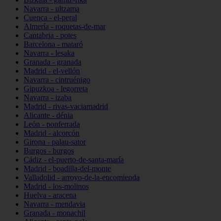
Navarra - ultzama
Cuenca - el-peral
Almería - roquetas-de-mar
Cantabria - potes
Barcelona - mataró
Navarra - lesaka
Granada - granada
Madrid - el-vellón
Navarra - cintruénigo
Gipuzkoa - legorreta
Navarra - izaba
Madrid - rivas-vaciamadrid
Alicante - dénia
León - ponferrada
Madrid - alcorcón
Girona - palau-sator
Burgos - burgos
Cádiz - el-puerto-de-santa-maría
Madrid - boadilla-del-monte
Valladolid - arroyo-de-la-encomienda
Madrid - los-molinos
Huelva - aracena
Navarra - mendavia
Granada - monachil