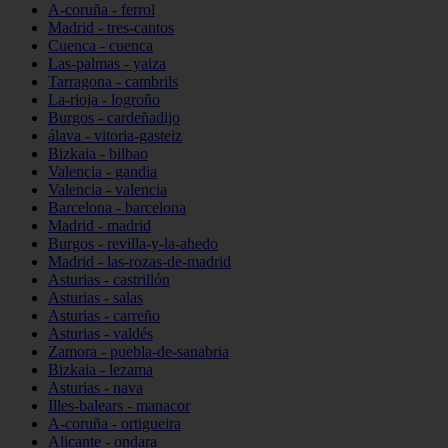
A-coruña - ferrol
Madrid - tres-cantos
Cuenca - cuenca
Las-palmas - yaiza
Tarragona - cambrils
La-rioja - logroño
Burgos - cardeñadijo
álava - vitoria-gasteiz
Bizkaia - bilbao
Valencia - gandia
Valencia - valencia
Barcelona - barcelona
Madrid - madrid
Burgos - revilla-y-la-ahedo
Madrid - las-rozas-de-madrid
Asturias - castrillón
Asturias - salas
Asturias - carreño
Asturias - valdés
Zamora - puebla-de-sanabria
Bizkaia - lezama
Asturias - nava
Illes-balears - manacor
A-coruña - ortigueira
Alicante - ondara