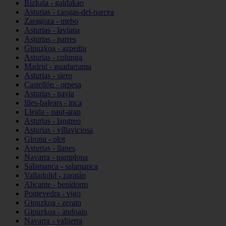
Bizkaia - galdakao
Asturias - cangas-del-narcea
Zaragoza - utebo
Asturias - laviana
Asturias - parres
Gipuzkoa - azpeitia
Asturias - colunga
Madrid - guadarrama
Asturias - siero
Castellón - orpesa
Asturias - navia
Illes-balears - inca
Lleida - naut-aran
Asturias - langreo
Asturias - villaviciosa
Girona - olot
Asturias - llanes
Navarra - pamplona
Salamanca - salamanca
Valladolid - zaratán
Alicante - benidorm
Pontevedra - vigo
Gipuzkoa - zerain
Gipuzkoa - andoain
Navarra - valtierra