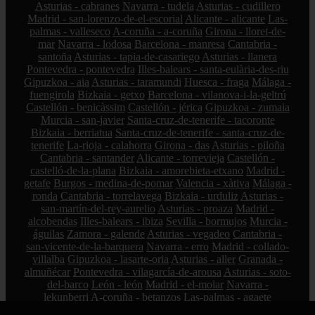
Asturias - cabranes
Navarra - tudela
Asturias - cudillero
Madrid - san-lorenzo-de-el-escorial
Alicante - alicante
Las-
palmas - valleseco
A-coruña - a-coruña
Girona - lloret-de-
mar
Navarra - lodosa
Barcelona - manresa
Cantabria -
santoña
Asturias - tapia-de-casariego
Asturias - llanera
Pontevedra - pontevedra
Illes-balears - santa-eulària-des-riu
Gipuzkoa - aia
Asturias - taramundi
Huesca - fraga
Málaga -
fuengirola
Bizkaia - getxo
Barcelona - vilanova-i-la-geltrú
Castellón - benicàssim
Castellón - jérica
Gipuzkoa - zumaia
Murcia - san-javier
Santa-cruz-de-tenerife - tacoronte
Bizkaia - berriatua
Santa-cruz-de-tenerife - santa-cruz-de-
tenerife
La-rioja - calahorra
Girona - das
Asturias - piloña
Cantabria - santander
Alicante - torrevieja
Castellón -
castelló-de-la-plana
Bizkaia - amorebieta-etxano
Madrid -
getafe
Burgos - medina-de-pomar
Valencia - xàtiva
Málaga -
ronda
Cantabria - torrelavega
Bizkaia - urduliz
Asturias -
san-martín-del-rey-aurelio
Asturias - proaza
Madrid -
alcobendas
Illes-balears - ibiza
Sevilla - bormujos
Murcia -
águilas
Zamora - galende
Asturias - vegadeo
Cantabria -
san-vicente-de-la-barquera
Navarra - erro
Madrid - collado-
villalba
Gipuzkoa - lasarte-oria
Asturias - aller
Granada -
almuñécar
Pontevedra - vilagarcía-de-arousa
Asturias - soto-
del-barco
León - león
Madrid - el-molar
Navarra -
lekunberri
A-coruña - betanzos
Las-palmas - agaete
Valladolid - peñafiel
Asturias - sobrescobio
álava - asparrena