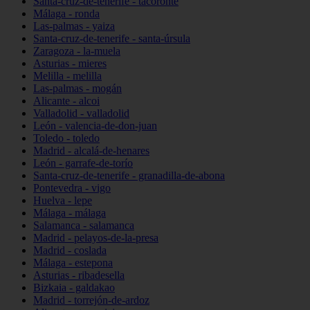
Santa-cruz-de-tenerife - tacoronte
Málaga - ronda
Las-palmas - yaiza
Santa-cruz-de-tenerife - santa-úrsula
Zaragoza - la-muela
Asturias - mieres
Melilla - melilla
Las-palmas - mogán
Alicante - alcoi
Valladolid - valladolid
León - valencia-de-don-juan
Toledo - toledo
Madrid - alcalá-de-henares
León - garrafe-de-torío
Santa-cruz-de-tenerife - granadilla-de-abona
Pontevedra - vigo
Huelva - lepe
Málaga - málaga
Salamanca - salamanca
Madrid - pelayos-de-la-presa
Madrid - coslada
Málaga - estepona
Asturias - ribadesella
Bizkaia - galdakao
Madrid - torrejón-de-ardoz