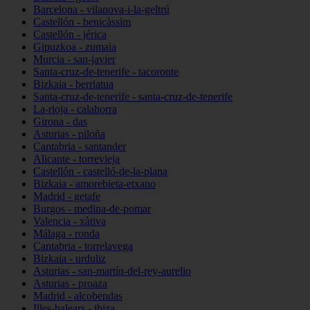
Barcelona - vilanova-i-la-geltrú
Castellón - benicàssim
Castellón - jérica
Gipuzkoa - zumaia
Murcia - san-javier
Santa-cruz-de-tenerife - tacoronte
Bizkaia - berriatua
Santa-cruz-de-tenerife - santa-cruz-de-tenerife
La-rioja - calahorra
Girona - das
Asturias - piloña
Cantabria - santander
Alicante - torrevieja
Castellón - castelló-de-la-plana
Bizkaia - amorebieta-etxano
Madrid - getafe
Burgos - medina-de-pomar
Valencia - xàtiva
Málaga - ronda
Cantabria - torrelavega
Bizkaia - urduliz
Asturias - san-martín-del-rey-aurelio
Asturias - proaza
Madrid - alcobendas
Illes-balears - ibiza