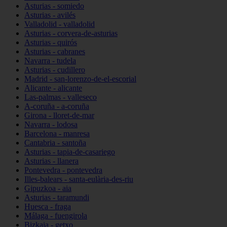
Asturias - somiedo
Asturias - avilés
Valladolid - valladolid
Asturias - corvera-de-asturias
Asturias - quirós
Asturias - cabranes
Navarra - tudela
Asturias - cudillero
Madrid - san-lorenzo-de-el-escorial
Alicante - alicante
Las-palmas - valleseco
A-coruña - a-coruña
Girona - lloret-de-mar
Navarra - lodosa
Barcelona - manresa
Cantabria - santoña
Asturias - tapia-de-casariego
Asturias - llanera
Pontevedra - pontevedra
Illes-balears - santa-eulària-des-riu
Gipuzkoa - aia
Asturias - taramundi
Huesca - fraga
Málaga - fuengirola
Bizkaia - getxo