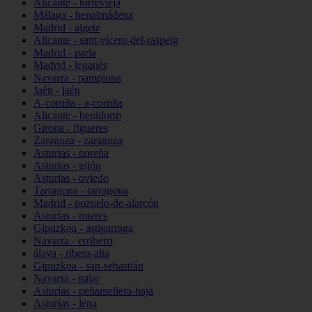
Alicante - torrevieja
Málaga - benalmádena
Madrid - algete
Alicante - sant-vicent-del-raspeig
Madrid - parla
Madrid - leganés
Navarra - pamplona
Jaén - jaén
A-coruña - a-coruña
Alicante - benidorm
Girona - figueres
Zaragoza - zaragoza
Asturias - noreña
Asturias - gijón
Asturias - oviedo
Tarragona - tarragona
Madrid - pozuelo-de-alarcón
Asturias - mieres
Gipuzkoa - astigarraga
Navarra - erriberri
álava - ribera-alta
Gipuzkoa - san-sebastián
Navarra - galar
Asturias - peñamellera-baja
Asturias - lena