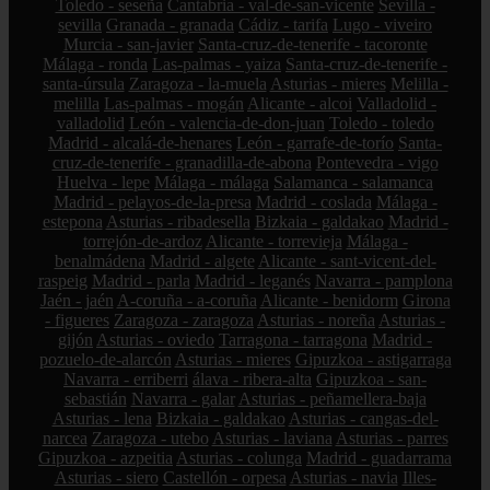
Toledo - seseña
Cantabria - val-de-san-vicente
Sevilla -
sevilla
Granada - granada
Cádiz - tarifa
Lugo - viveiro
Murcia - san-javier
Santa-cruz-de-tenerife - tacoronte
Málaga - ronda
Las-palmas - yaiza
Santa-cruz-de-tenerife -
santa-úrsula
Zaragoza - la-muela
Asturias - mieres
Melilla -
melilla
Las-palmas - mogán
Alicante - alcoi
Valladolid -
valladolid
León - valencia-de-don-juan
Toledo - toledo
Madrid - alcalá-de-henares
León - garrafe-de-torío
Santa-
cruz-de-tenerife - granadilla-de-abona
Pontevedra - vigo
Huelva - lepe
Málaga - málaga
Salamanca - salamanca
Madrid - pelayos-de-la-presa
Madrid - coslada
Málaga -
estepona
Asturias - ribadesella
Bizkaia - galdakao
Madrid -
torrejón-de-ardoz
Alicante - torrevieja
Málaga -
benalmádena
Madrid - algete
Alicante - sant-vicent-del-
raspeig
Madrid - parla
Madrid - leganés
Navarra - pamplona
Jaén - jaén
A-coruña - a-coruña
Alicante - benidorm
Girona
- figueres
Zaragoza - zaragoza
Asturias - noreña
Asturias -
gijón
Asturias - oviedo
Tarragona - tarragona
Madrid -
pozuelo-de-alarcón
Asturias - mieres
Gipuzkoa - astigarraga
Navarra - erriberri
álava - ribera-alta
Gipuzkoa - san-
sebastián
Navarra - galar
Asturias - peñamellera-baja
Asturias - lena
Bizkaia - galdakao
Asturias - cangas-del-
narcea
Zaragoza - utebo
Asturias - laviana
Asturias - parres
Gipuzkoa - azpeitia
Asturias - colunga
Madrid - guadarrama
Asturias - siero
Castellón - orpesa
Asturias - navia
Illes-