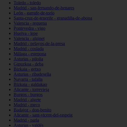
Toledo - toledo
Madrid - san-fernando-de-henares
León - garrafe-de-torío
Santa-cruz-de-tenerife - granadilla-de-abona
Valencia - requena
Pontevedra - vigo
Huelva - lepe
Valencia - alginet
Madrid - pelayos-de-la-presa
Madrid - coslada
Málaga - estepona
Asturias - piloña
Gipuzkoa - deba
Bizkaia - getxo
Asturias - ribadesella
Navarra - tafalla
Bizkaia - galdakao
Alicante - torrevieja
Burgos - burgos
Madrid - algete
Madrid - meco
Badajoz - don-benito
Alicante - sant-vicent-del-raspeig
Madrid - parla
Asturias - valdés