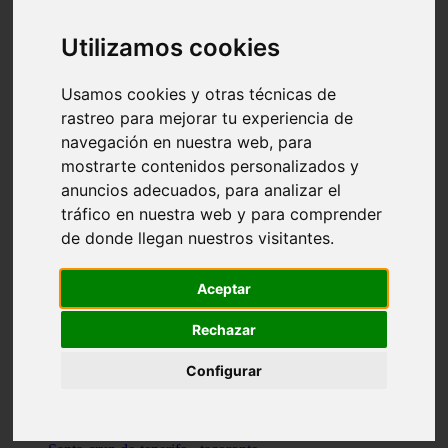
vocabulario de cocina
Madrid - pozuelo-de-alarcón
Utilizamos cookies
Teruel - sarrión
Cádiz - algodonales
Illes-balears - inca
Usamos cookies y otras técnicas de
Madrid - madrid
rastreo para mejorar tu experiencia de
Málaga - torremolinos
navegación en nuestra web, para
Asturias - oviedo
Cádiz - el-puerto-de-santa-maría
mostrarte contenidos personalizados y
Asturias - aller
anuncios adecuados, para analizar el
Toledo - illescas
tráfico en nuestra web y para comprender
álava - vitoria-gasteiz
Málaga - marbella
de donde llegan nuestros visitantes.
Zaragoza - zaragoza
Barcelona - barcelona
Valencia - valencia
Aceptar
Pontevedra - lalín
Toledo - seseña
Rechazar
Cantabria - val-de-san-vicente
Sevilla - sevilla
Configurar
Granada - granada
Cádiz - tarifa
Lugo - viveiro
Murcia - san-javier