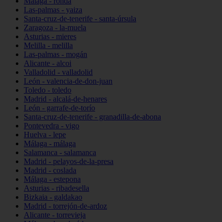
Málaga - ronda
Las-palmas - yaiza
Santa-cruz-de-tenerife - santa-úrsula
Zaragoza - la-muela
Asturias - mieres
Melilla - melilla
Las-palmas - mogán
Alicante - alcoi
Valladolid - valladolid
León - valencia-de-don-juan
Toledo - toledo
Madrid - alcalá-de-henares
León - garrafe-de-torío
Santa-cruz-de-tenerife - granadilla-de-abona
Pontevedra - vigo
Huelva - lepe
Málaga - málaga
Salamanca - salamanca
Madrid - pelayos-de-la-presa
Madrid - coslada
Málaga - estepona
Asturias - ribadesella
Bizkaia - galdakao
Madrid - torrejón-de-ardoz
Alicante - torrevieja