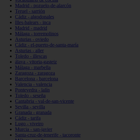
Madrid - pozuelo-de-alarcón
Teruel - sarrión
Cádiz - algodonales
Illes-balears - inca
Madrid - madrid
Málaga - torremolinos
Asturias - oviedo
Cádiz - el-puerto-de-santa-maría
Asturias - aller
Toledo - illescas
álava - vitoria-gasteiz
Málaga - marbella
Zaragoza - zaragoza
Barcelona - barcelona
Valencia - valencia
Pontevedra - lalín
Toledo - seseña
Cantabria - val-de-san-vicente
Sevilla - sevilla
Granada - granada
Cádiz - tarifa
Lugo - viveiro
Murcia - san-javier
Santa-cruz-de-tenerife - tacoronte