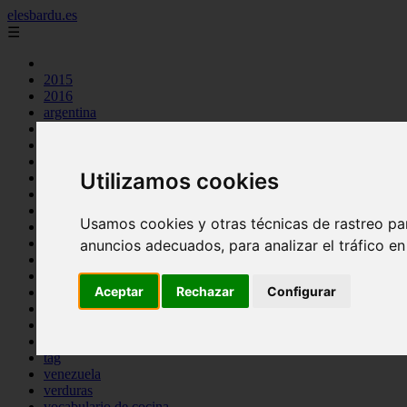
elesbardu.es
☰
2015
2016
argentina
arroz
aves
carnes
Utilizamos cookies
cocina casera
comidas
espana
Usamos cookies y otras técnicas de rastreo pa
huevos
mariscos
anuncios adecuados, para analizar el tráfico e
otros
pasta
Aceptar
Rechazar
Configurar
pescado
postres
producto
reposteria
tag
venezuela
verduras
vocabulario de cocina