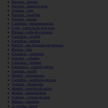
Navarra - larraun
Navarra - abaurrea-baja
Asturias - onís
Navarra - barañain
Navarra - baztan
Cantabria - entrambasaguas
León - valencia-de-don-juan
Bizkaia - valle-de-carranza
Gipuzkoa - usurbil
Gipuzkoa - urnieta
Madrid - san-fernando-de-henares
Bizkaia - loiu
Gipuzkoa - errenteria
Asturias - cabrales
Gipuzkoa - hernani
Salamanca - ciudad-rodrigo
Asturias - gozón
Madrid - torrelodones
Cantabria - santillana-del-mar
Asturias - ribadesella
Madrid - torrejón-de-ardoz
Madrid - majadahonda
Asturias - cangas-de-onís
Málaga - marbella
A-coruña - ferrol