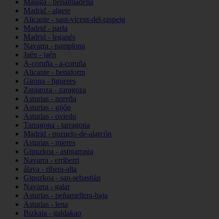
Málaga - benalmádena
Madrid - algete
Alicante - sant-vicent-del-raspeig
Madrid - parla
Madrid - leganés
Navarra - pamplona
Jaén - jaén
A-coruña - a-coruña
Alicante - benidorm
Girona - figueres
Zaragoza - zaragoza
Asturias - noreña
Asturias - gijón
Asturias - oviedo
Tarragona - tarragona
Madrid - pozuelo-de-alarcón
Asturias - mieres
Gipuzkoa - astigarraga
Navarra - erriberri
álava - ribera-alta
Gipuzkoa - san-sebastián
Navarra - galar
Asturias - peñamellera-baja
Asturias - lena
Bizkaia - galdakao