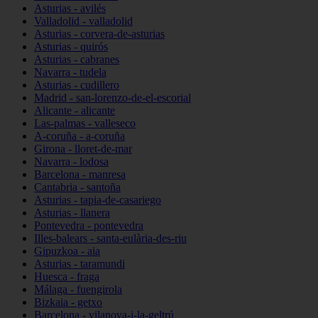
Asturias - avilés
Valladolid - valladolid
Asturias - corvera-de-asturias
Asturias - quirós
Asturias - cabranes
Navarra - tudela
Asturias - cudillero
Madrid - san-lorenzo-de-el-escorial
Alicante - alicante
Las-palmas - valleseco
A-coruña - a-coruña
Girona - lloret-de-mar
Navarra - lodosa
Barcelona - manresa
Cantabria - santoña
Asturias - tapia-de-casariego
Asturias - llanera
Pontevedra - pontevedra
Illes-balears - santa-eulària-des-riu
Gipuzkoa - aia
Asturias - taramundi
Huesca - fraga
Málaga - fuengirola
Bizkaia - getxo
Barcelona - vilanova-i-la-geltrú