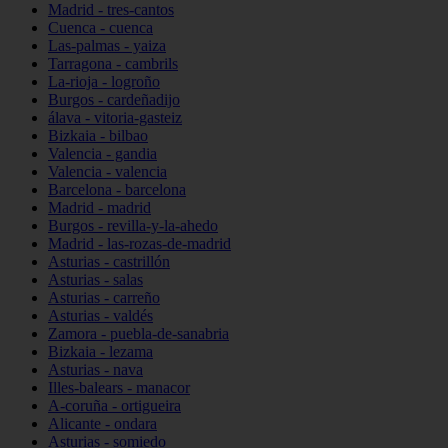
Madrid - tres-cantos
Cuenca - cuenca
Las-palmas - yaiza
Tarragona - cambrils
La-rioja - logroño
Burgos - cardeñadijo
álava - vitoria-gasteiz
Bizkaia - bilbao
Valencia - gandia
Valencia - valencia
Barcelona - barcelona
Madrid - madrid
Burgos - revilla-y-la-ahedo
Madrid - las-rozas-de-madrid
Asturias - castrillón
Asturias - salas
Asturias - carreño
Asturias - valdés
Zamora - puebla-de-sanabria
Bizkaia - lezama
Asturias - nava
Illes-balears - manacor
A-coruña - ortigueira
Alicante - ondara
Asturias - somiedo