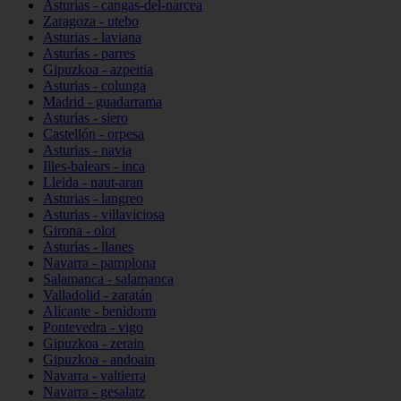
Asturias - cangas-del-narcea
Zaragoza - utebo
Asturias - laviana
Asturias - parres
Gipuzkoa - azpeitia
Asturias - colunga
Madrid - guadarrama
Asturias - siero
Castellón - orpesa
Asturias - navia
Illes-balears - inca
Lleida - naut-aran
Asturias - langreo
Asturias - villaviciosa
Girona - olot
Asturias - llanes
Navarra - pamplona
Salamanca - salamanca
Valladolid - zaratán
Alicante - benidorm
Pontevedra - vigo
Gipuzkoa - zerain
Gipuzkoa - andoain
Navarra - valtierra
Navarra - gesalatz