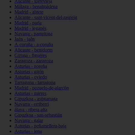
Alicante - torrevieja
Málaga - benalmádena
Madrid - algete
Alicante - sant-vicent-del-raspeig
Madrid - parla
Madrid - leganés
Navarra - pamplona
Jaén - jaén
A-coruña - a-coruña
Alicante - benidorm
Girona - figueres
Zaragoza - zaragoza
Asturias - noreña
Asturias - gijón
Asturias - oviedo
Tarragona - tarragona
Madrid - pozuelo-de-alarcón
Asturias - mieres
Gipuzkoa - astigarraga
Navarra - erriberri
álava - ribera-alta
Gipuzkoa - san-sebastián
Navarra - galar
Asturias - peñamellera-baja
Asturias - lena