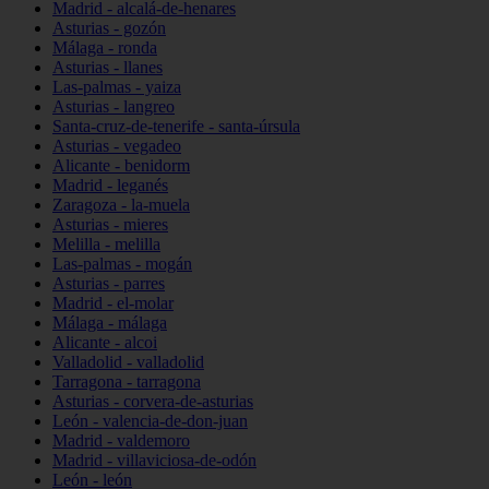
Madrid - alcalá-de-henares
Asturias - gozón
Málaga - ronda
Asturias - llanes
Las-palmas - yaiza
Asturias - langreo
Santa-cruz-de-tenerife - santa-úrsula
Asturias - vegadeo
Alicante - benidorm
Madrid - leganés
Zaragoza - la-muela
Asturias - mieres
Melilla - melilla
Las-palmas - mogán
Asturias - parres
Madrid - el-molar
Málaga - málaga
Alicante - alcoi
Valladolid - valladolid
Tarragona - tarragona
Asturias - corvera-de-asturias
León - valencia-de-don-juan
Madrid - valdemoro
Madrid - villaviciosa-de-odón
León - león