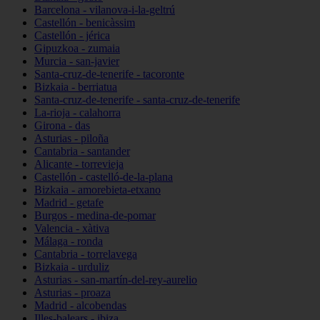
Barcelona - vilanova-i-la-geltrú
Castellón - benicàssim
Castellón - jérica
Gipuzkoa - zumaia
Murcia - san-javier
Santa-cruz-de-tenerife - tacoronte
Bizkaia - berriatua
Santa-cruz-de-tenerife - santa-cruz-de-tenerife
La-rioja - calahorra
Girona - das
Asturias - piloña
Cantabria - santander
Alicante - torrevieja
Castellón - castelló-de-la-plana
Bizkaia - amorebieta-etxano
Madrid - getafe
Burgos - medina-de-pomar
Valencia - xàtiva
Málaga - ronda
Cantabria - torrelavega
Bizkaia - urduliz
Asturias - san-martín-del-rey-aurelio
Asturias - proaza
Madrid - alcobendas
Illes-balears - ibiza