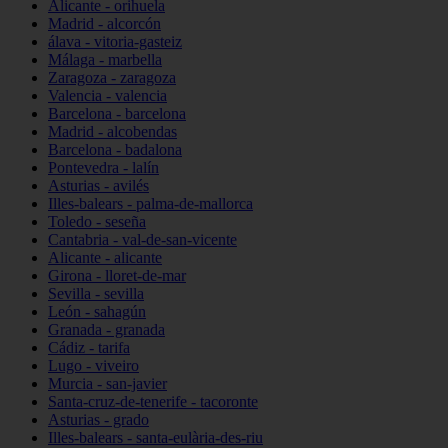
Alicante - orihuela
Madrid - alcorcón
álava - vitoria-gasteiz
Málaga - marbella
Zaragoza - zaragoza
Valencia - valencia
Barcelona - barcelona
Madrid - alcobendas
Barcelona - badalona
Pontevedra - lalín
Asturias - avilés
Illes-balears - palma-de-mallorca
Toledo - seseña
Cantabria - val-de-san-vicente
Alicante - alicante
Girona - lloret-de-mar
Sevilla - sevilla
León - sahagún
Granada - granada
Cádiz - tarifa
Lugo - viveiro
Murcia - san-javier
Santa-cruz-de-tenerife - tacoronte
Asturias - grado
Illes-balears - santa-eulària-des-riu