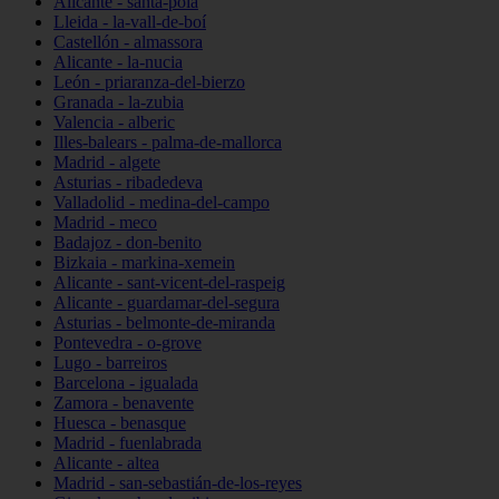
Alicante - santa-pola
Lleida - la-vall-de-boí
Castellón - almassora
Alicante - la-nucia
León - priaranza-del-bierzo
Granada - la-zubia
Valencia - alberic
Illes-balears - palma-de-mallorca
Madrid - algete
Asturias - ribadedeva
Valladolid - medina-del-campo
Madrid - meco
Badajoz - don-benito
Bizkaia - markina-xemein
Alicante - sant-vicent-del-raspeig
Alicante - guardamar-del-segura
Asturias - belmonte-de-miranda
Pontevedra - o-grove
Lugo - barreiros
Barcelona - igualada
Zamora - benavente
Huesca - benasque
Madrid - fuenlabrada
Alicante - altea
Madrid - san-sebastián-de-los-reyes