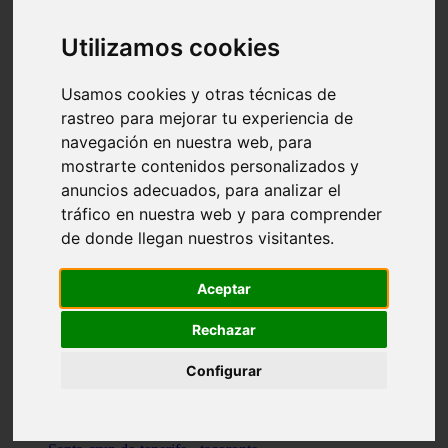
vocabulario de cocina
Madrid - pozuelo-de-alarcón
Utilizamos cookies
Teruel - sarrión
Cádiz - algodonales
Illes-balears - inca
Usamos cookies y otras técnicas de
Madrid - madrid
rastreo para mejorar tu experiencia de
Málaga - torremolinos
navegación en nuestra web, para
Asturias - oviedo
Cádiz - el-puerto-de-santa-maría
mostrarte contenidos personalizados y
Asturias - aller
anuncios adecuados, para analizar el
Toledo - illescas
tráfico en nuestra web y para comprender
álava - vitoria-gasteiz
Málaga - marbella
de donde llegan nuestros visitantes.
Zaragoza - zaragoza
Barcelona - barcelona
Valencia - valencia
Aceptar
Pontevedra - lalín
Toledo - seseña
Rechazar
Cantabria - val-de-san-vicente
Sevilla - sevilla
Configurar
Granada - granada
Cádiz - tarifa
Lugo - viveiro
Murcia - san-javier