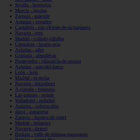
Sevilla - bormujos
Murcia - águilas
Zamora - galende
Asturias - vegadeo
Cantabria - san-vicente-de-la-barquera
Navarra - erro
Madrid - collado-villalba
Gipuzkoa - lasarte-oria
Asturias - aller
Granada - almuñécar
Pontevedra - vilagarcía-de-arousa
Asturias - soto-del-barco
León - león
Madrid - el-molar
Navarra - lekunberri
A-coruña - betanzos
Las-palmas - agaete
Valladolid - peñafiel
Asturias - sobrescobio
álava - asparrena
Zamora - fuentes-de-ropel
Madrid - móstoles
Navarra - deierri
Bizkaia - valle-de-trápaga-trapagaran
Bizkaia - gamiz-fika