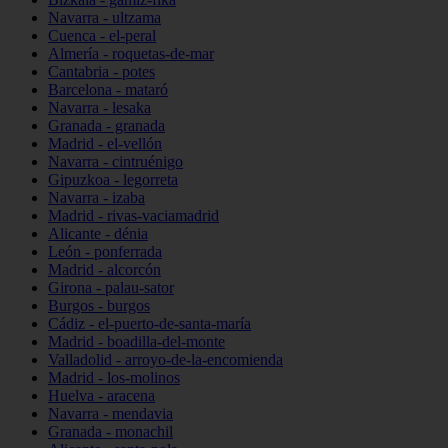
Navarra - ultzama
Cuenca - el-peral
Almería - roquetas-de-mar
Cantabria - potes
Barcelona - mataró
Navarra - lesaka
Granada - granada
Madrid - el-vellón
Navarra - cintruénigo
Gipuzkoa - legorreta
Navarra - izaba
Madrid - rivas-vaciamadrid
Alicante - dénia
León - ponferrada
Madrid - alcorcón
Girona - palau-sator
Burgos - burgos
Cádiz - el-puerto-de-santa-maría
Madrid - boadilla-del-monte
Valladolid - arroyo-de-la-encomienda
Madrid - los-molinos
Huelva - aracena
Navarra - mendavia
Granada - monachil