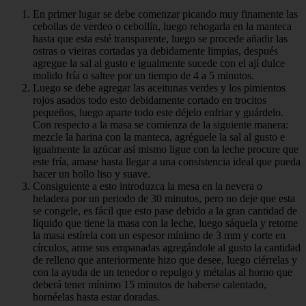
En primer lugar se debe comenzar picando muy finamente las
cebollas de verdeo o cebollín, luego rehogarla en la manteca
hasta que esta esté transparente, luego se procede añadir las
ostras o vieiras cortadas ya debidamente limpias, después
agregue la sal al gusto e igualmente sucede con el ají dulce
molido fría o saltee por un tiempo de 4 a 5 minutos.
Luego se debe agregar las aceitunas verdes y los pimientos
rojos asados todo esto debidamente cortado en trocitos
pequeños, luego aparte todo este déjelo enfriar y guárdelo.
Con respecto a la masa se comienza de la siguiente manera:
mezcle la harina con la manteca, agréguele la sal al gusto e
igualmente la azúcar así mismo ligue con la leche procure que
este fría, amase hasta llegar a una consistencia ideal que pueda
hacer un bollo liso y suave.
Consiguiente a esto introduzca la mesa en la nevera o
heladera por un periodo de 30 minutos, pero no deje que esta
se congele, es fácil que esto pase debido a la gran cantidad de
líquido que tiene la masa con la leche, luego sáquela y retome
la masa estírela con un espesor mínimo de 3 mm y corte en
círculos, arme sus empanadas agregándole al gusto la cantidad
de relleno que anteriormente hizo que desee, luego ciérrelas y
con la ayuda de un tenedor o repulgo y métalas al horno que
deberá tener mínimo 15 minutos de haberse calentado,
hornéelas hasta estar doradas.