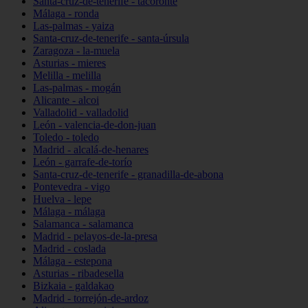
Santa-cruz-de-tenerife - tacoronte
Málaga - ronda
Las-palmas - yaiza
Santa-cruz-de-tenerife - santa-úrsula
Zaragoza - la-muela
Asturias - mieres
Melilla - melilla
Las-palmas - mogán
Alicante - alcoi
Valladolid - valladolid
León - valencia-de-don-juan
Toledo - toledo
Madrid - alcalá-de-henares
León - garrafe-de-torío
Santa-cruz-de-tenerife - granadilla-de-abona
Pontevedra - vigo
Huelva - lepe
Málaga - málaga
Salamanca - salamanca
Madrid - pelayos-de-la-presa
Madrid - coslada
Málaga - estepona
Asturias - ribadesella
Bizkaia - galdakao
Madrid - torrejón-de-ardoz