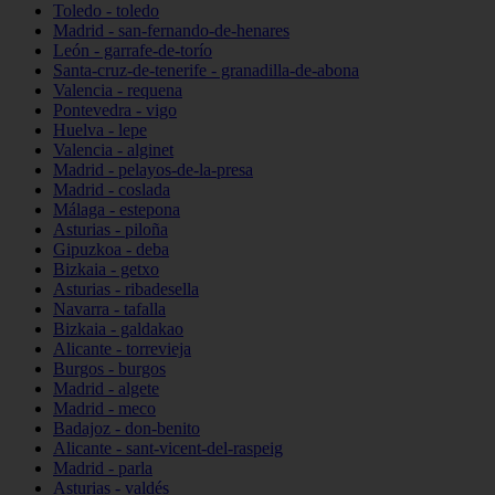
Toledo - toledo
Madrid - san-fernando-de-henares
León - garrafe-de-torío
Santa-cruz-de-tenerife - granadilla-de-abona
Valencia - requena
Pontevedra - vigo
Huelva - lepe
Valencia - alginet
Madrid - pelayos-de-la-presa
Madrid - coslada
Málaga - estepona
Asturias - piloña
Gipuzkoa - deba
Bizkaia - getxo
Asturias - ribadesella
Navarra - tafalla
Bizkaia - galdakao
Alicante - torrevieja
Burgos - burgos
Madrid - algete
Madrid - meco
Badajoz - don-benito
Alicante - sant-vicent-del-raspeig
Madrid - parla
Asturias - valdés