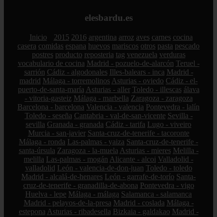
elesbardu.es
Inicio
2015
2016
argentina
arroz
aves
carnes
cocina
casera
comidas
espana
huevos
mariscos
otros
pasta
pescado
postres
producto
reposteria
tag
venezuela
verduras
vocabulario de cocina
Madrid - pozuelo-de-alarcón
Teruel -
sarrión
Cádiz - algodonales
Illes-balears - inca
Madrid -
madrid
Málaga - torremolinos
Asturias - oviedo
Cádiz - el-
puerto-de-santa-maría
Asturias - aller
Toledo - illescas
álava
- vitoria-gasteiz
Málaga - marbella
Zaragoza - zaragoza
Barcelona - barcelona
Valencia - valencia
Pontevedra - lalín
Toledo - seseña
Cantabria - val-de-san-vicente
Sevilla -
sevilla
Granada - granada
Cádiz - tarifa
Lugo - viveiro
Murcia - san-javier
Santa-cruz-de-tenerife - tacoronte
Málaga - ronda
Las-palmas - yaiza
Santa-cruz-de-tenerife -
santa-úrsula
Zaragoza - la-muela
Asturias - mieres
Melilla -
melilla
Las-palmas - mogán
Alicante - alcoi
Valladolid -
valladolid
León - valencia-de-don-juan
Toledo - toledo
Madrid - alcalá-de-henares
León - garrafe-de-torío
Santa-
cruz-de-tenerife - granadilla-de-abona
Pontevedra - vigo
Huelva - lepe
Málaga - málaga
Salamanca - salamanca
Madrid - pelayos-de-la-presa
Madrid - coslada
Málaga -
estepona
Asturias - ribadesella
Bizkaia - galdakao
Madrid -