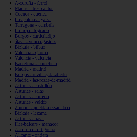
A-coruña - ferrol
Madrid - tres-cantos
Cuenca - cuenca
Las-palmas - yaiza
Tarragona - cambrils
La-rioja - logroño
Burgos - cardeñadijo
álava - vitoria-gasteiz
Bizkaia - bilbao
Valencia - gandia
Valencia - valencia
Barcelona - barcelona
Madrid - madrid
Burgos - revilla-y-la-ahedo
Madrid - las-rozas-de-madrid
Asturias - castrillón
Asturias - salas
Asturias - carreño
Asturias - valdés
Zamora - puebla-de-sanabria
Bizkaia - lezama
Asturias - nava
Illes-balears - manacor
A-coruña - ortigueira
Alicante - ondara