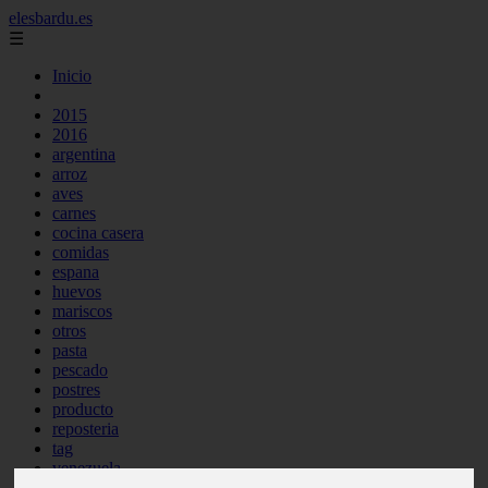
elesbardu.es
☰
Inicio
2015
2016
argentina
arroz
aves
carnes
cocina casera
comidas
espana
huevos
mariscos
otros
pasta
pescado
postres
producto
reposteria
tag
venezuela
verduras