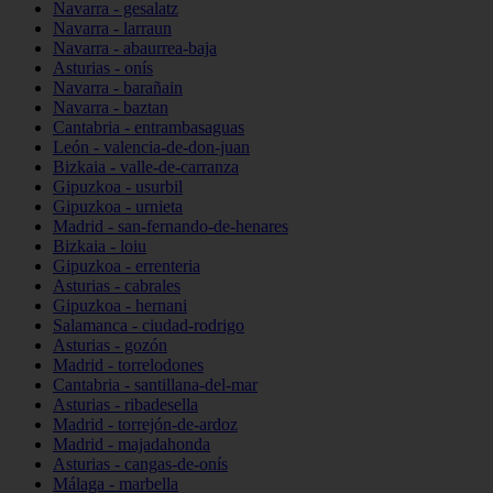
Navarra - gesalatz
Navarra - larraun
Navarra - abaurrea-baja
Asturias - onís
Navarra - barañain
Navarra - baztan
Cantabria - entrambasaguas
León - valencia-de-don-juan
Bizkaia - valle-de-carranza
Gipuzkoa - usurbil
Gipuzkoa - urnieta
Madrid - san-fernando-de-henares
Bizkaia - loiu
Gipuzkoa - errenteria
Asturias - cabrales
Gipuzkoa - hernani
Salamanca - ciudad-rodrigo
Asturias - gozón
Madrid - torrelodones
Cantabria - santillana-del-mar
Asturias - ribadesella
Madrid - torrejón-de-ardoz
Madrid - majadahonda
Asturias - cangas-de-onís
Málaga - marbella