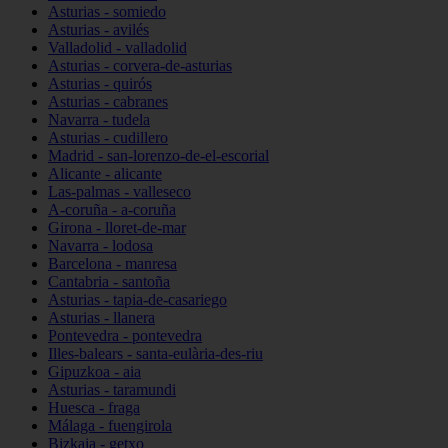
Asturias - somiedo
Asturias - avilés
Valladolid - valladolid
Asturias - corvera-de-asturias
Asturias - quirós
Asturias - cabranes
Navarra - tudela
Asturias - cudillero
Madrid - san-lorenzo-de-el-escorial
Alicante - alicante
Las-palmas - valleseco
A-coruña - a-coruña
Girona - lloret-de-mar
Navarra - lodosa
Barcelona - manresa
Cantabria - santoña
Asturias - tapia-de-casariego
Asturias - llanera
Pontevedra - pontevedra
Illes-balears - santa-eulària-des-riu
Gipuzkoa - aia
Asturias - taramundi
Huesca - fraga
Málaga - fuengirola
Bizkaia - getxo