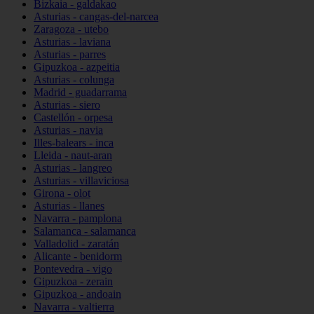
Bizkaia - galdakao
Asturias - cangas-del-narcea
Zaragoza - utebo
Asturias - laviana
Asturias - parres
Gipuzkoa - azpeitia
Asturias - colunga
Madrid - guadarrama
Asturias - siero
Castellón - orpesa
Asturias - navia
Illes-balears - inca
Lleida - naut-aran
Asturias - langreo
Asturias - villaviciosa
Girona - olot
Asturias - llanes
Navarra - pamplona
Salamanca - salamanca
Valladolid - zaratán
Alicante - benidorm
Pontevedra - vigo
Gipuzkoa - zerain
Gipuzkoa - andoain
Navarra - valtierra