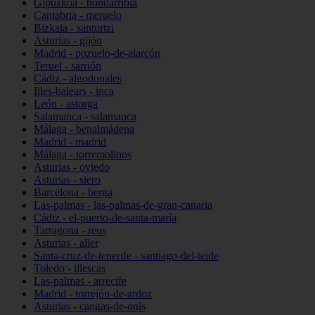
Gipuzkoa - hondarribia
Cantabria - meruelo
Bizkaia - santurtzi
Asturias - gijón
Madrid - pozuelo-de-alarcón
Teruel - sarrión
Cádiz - algodonales
Illes-balears - inca
León - astorga
Salamanca - salamanca
Málaga - benalmádena
Madrid - madrid
Málaga - torremolinos
Asturias - oviedo
Asturias - siero
Barcelona - berga
Las-palmas - las-palmas-de-gran-canaria
Cádiz - el-puerto-de-santa-maría
Tarragona - reus
Asturias - aller
Santa-cruz-de-tenerife - santiago-del-teide
Toledo - illescas
Las-palmas - arrecife
Madrid - torrejón-de-ardoz
Asturias - cangas-de-onís