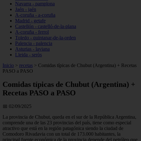
Navarra - pamplona
Jaén - jaén
A-coruña - a-coruña
Madrid - getafe
Castellón - castelló-de-la-plana
A-coruña - ferrol
Toledo - quintanar-de-la-orden
Palencia - palencia
Asturias - laviana
Lleida - seròs
Inicio
>
recetas
>
Comidas típicas de Chubut (Argentina) + Recetas
PASO a PASO
Comidas típicas de Chubut (Argentina) +
Recetas PASO a PASO
📅 02/09/2025
La provincia de Chubut, queda en el sur de la República Argentina,
comprende una de las 23 provincias del país, tiene como especial
atractivo que está en la región patagónica siendo la ciudad de
Comodoro Rivadavia con un total de 173.000 habitantes, la
principal fuente económica de la provincia depende del petróleo que