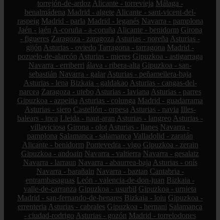
torrejón-de-ardoz
Alicante - torrevieja
Málaga -
benalmádena
Madrid - algete
Alicante - sant-vicent-del-
raspeig
Madrid - parla
Madrid - leganés
Navarra - pamplona
Jaén - jaén
A-coruña - a-coruña
Alicante - benidorm
Girona
- figueres
Zaragoza - zaragoza
Asturias - noreña
Asturias -
gijón
Asturias - oviedo
Tarragona - tarragona
Madrid -
pozuelo-de-alarcón
Asturias - mieres
Gipuzkoa - astigarraga
Navarra - erriberri
álava - ribera-alta
Gipuzkoa - san-
sebastián
Navarra - galar
Asturias - peñamellera-baja
Asturias - lena
Bizkaia - galdakao
Asturias - cangas-del-
narcea
Zaragoza - utebo
Asturias - laviana
Asturias - parres
Gipuzkoa - azpeitia
Asturias - colunga
Madrid - guadarrama
Asturias - siero
Castellón - orpesa
Asturias - navia
Illes-
balears - inca
Lleida - naut-aran
Asturias - langreo
Asturias -
villaviciosa
Girona - olot
Asturias - llanes
Navarra -
pamplona
Salamanca - salamanca
Valladolid - zaratán
Alicante - benidorm
Pontevedra - vigo
Gipuzkoa - zerain
Gipuzkoa - andoain
Navarra - valtierra
Navarra - gesalatz
Navarra - larraun
Navarra - abaurrea-baja
Asturias - onís
Navarra - barañain
Navarra - baztan
Cantabria -
entrambasaguas
León - valencia-de-don-juan
Bizkaia -
valle-de-carranza
Gipuzkoa - usurbil
Gipuzkoa - urnieta
Madrid - san-fernando-de-henares
Bizkaia - loiu
Gipuzkoa -
errenteria
Asturias - cabrales
Gipuzkoa - hernani
Salamanca
- ciudad-rodrigo
Asturias - gozón
Madrid - torrelodones