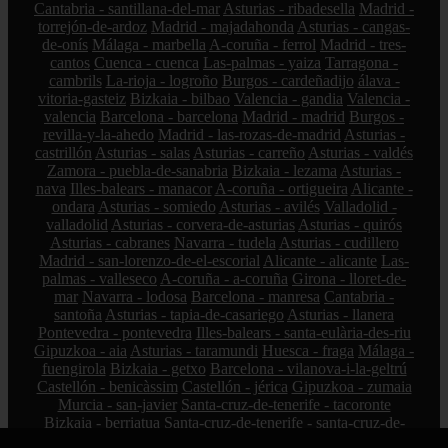
Cantabria - santillana-del-mar
Asturias - ribadesella
Madrid -
torrejón-de-ardoz
Madrid - majadahonda
Asturias - cangas-
de-onís
Málaga - marbella
A-coruña - ferrol
Madrid - tres-
cantos
Cuenca - cuenca
Las-palmas - yaiza
Tarragona -
cambrils
La-rioja - logroño
Burgos - cardeñadijo
álava -
vitoria-gasteiz
Bizkaia - bilbao
Valencia - gandia
Valencia -
valencia
Barcelona - barcelona
Madrid - madrid
Burgos -
revilla-y-la-ahedo
Madrid - las-rozas-de-madrid
Asturias -
castrillón
Asturias - salas
Asturias - carreño
Asturias - valdés
Zamora - puebla-de-sanabria
Bizkaia - lezama
Asturias -
nava
Illes-balears - manacor
A-coruña - ortigueira
Alicante -
ondara
Asturias - somiedo
Asturias - avilés
Valladolid -
valladolid
Asturias - corvera-de-asturias
Asturias - quirós
Asturias - cabranes
Navarra - tudela
Asturias - cudillero
Madrid - san-lorenzo-de-el-escorial
Alicante - alicante
Las-
palmas - valleseco
A-coruña - a-coruña
Girona - lloret-de-
mar
Navarra - lodosa
Barcelona - manresa
Cantabria -
santoña
Asturias - tapia-de-casariego
Asturias - llanera
Pontevedra - pontevedra
Illes-balears - santa-eulària-des-riu
Gipuzkoa - aia
Asturias - taramundi
Huesca - fraga
Málaga -
fuengirola
Bizkaia - getxo
Barcelona - vilanova-i-la-geltrú
Castellón - benicàssim
Castellón - jérica
Gipuzkoa - zumaia
Murcia - san-javier
Santa-cruz-de-tenerife - tacoronte
Bizkaia - berriatua
Santa-cruz-de-tenerife - santa-cruz-de-
tenerife
La-rioja - calahorra
Girona - das
Asturias - piloña