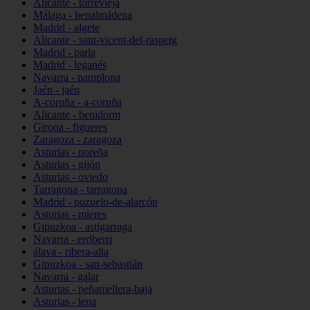
Alicante - torrevieja
Málaga - benalmádena
Madrid - algete
Alicante - sant-vicent-del-raspeig
Madrid - parla
Madrid - leganés
Navarra - pamplona
Jaén - jaén
A-coruña - a-coruña
Alicante - benidorm
Girona - figueres
Zaragoza - zaragoza
Asturias - noreña
Asturias - gijón
Asturias - oviedo
Tarragona - tarragona
Madrid - pozuelo-de-alarcón
Asturias - mieres
Gipuzkoa - astigarraga
Navarra - erriberri
álava - ribera-alta
Gipuzkoa - san-sebastián
Navarra - galar
Asturias - peñamellera-baja
Asturias - lena