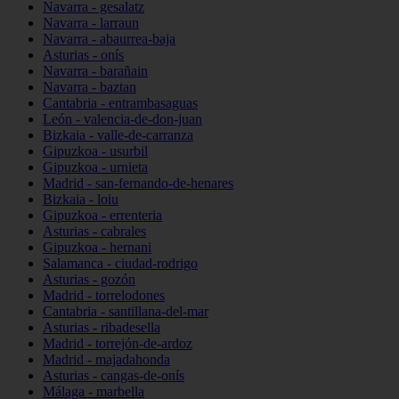
Navarra - gesalatz
Navarra - larraun
Navarra - abaurrea-baja
Asturias - onís
Navarra - barañain
Navarra - baztan
Cantabria - entrambasaguas
León - valencia-de-don-juan
Bizkaia - valle-de-carranza
Gipuzkoa - usurbil
Gipuzkoa - urnieta
Madrid - san-fernando-de-henares
Bizkaia - loiu
Gipuzkoa - errenteria
Asturias - cabrales
Gipuzkoa - hernani
Salamanca - ciudad-rodrigo
Asturias - gozón
Madrid - torrelodones
Cantabria - santillana-del-mar
Asturias - ribadesella
Madrid - torrejón-de-ardoz
Madrid - majadahonda
Asturias - cangas-de-onís
Málaga - marbella