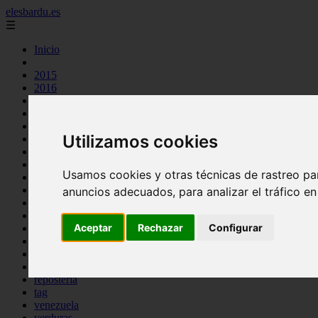
elesbardu.es
☰
Inicio
2015
2016
argentina
arroz
aves
Utilizamos cookies
carnes
cocina casera
comidas
Usamos cookies y otras técnicas de rastreo pa
espana
huevos
anuncios adecuados, para analizar el tráfico e
mariscos
otros
Aceptar
Rechazar
Configurar
pasta
pescado
postres
producto
reposteria
tag
venezuela
verduras