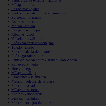
Santa-cruz-de-tenerife - tacoronte
Málaga - ronda
Las-palmas - yaiza
Santa-cruz-de-tenerife - santa-úrsula
Zaragoza - la-muela
Asturias - mieres
Melilla - melilla
Las-palmas - mogán
Alicante - alcoi
Valladolid - valladolid
León - valencia-de-don-juan
Toledo - toledo
Madrid - alcalá-de-henares
León - garrafe-de-torío
Santa-cruz-de-tenerife - granadilla-de-abona
Pontevedra - vigo
Huelva - lepe
Málaga - málaga
Salamanca - salamanca
Madrid - pelayos-de-la-presa
Madrid - coslada
Málaga - estepona
Asturias - ribadesella
Bizkaia - galdakao
Madrid - torrejón-de-ardoz