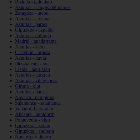
Bizkaia - galdakao
Asturias - cangas-del-narcea
Zaragoza - utebo
Asturias - laviana
Asturias - parres
Gipuzkoa - azpeitia
Asturias - colunga
Madrid - guadarrama
Asturias - siero
Castellón - orpesa
Asturias - navia
Illes-balears - inca
Lleida - naut-aran
Asturias - langreo
Asturias - villaviciosa
Girona - olot
Asturias - llanes
Navarra - pamplona
Salamanca - salamanca
Valladolid - zaratán
Alicante - benidorm
Pontevedra - vigo
Gipuzkoa - zerain
Gipuzkoa - andoain
Navarra - valtierra