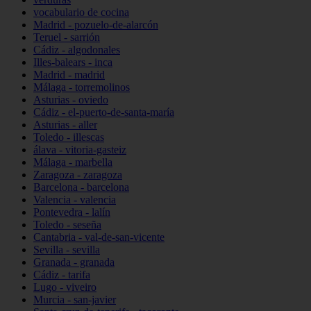
vocabulario de cocina
Madrid - pozuelo-de-alarcón
Teruel - sarrión
Cádiz - algodonales
Illes-balears - inca
Madrid - madrid
Málaga - torremolinos
Asturias - oviedo
Cádiz - el-puerto-de-santa-maría
Asturias - aller
Toledo - illescas
álava - vitoria-gasteiz
Málaga - marbella
Zaragoza - zaragoza
Barcelona - barcelona
Valencia - valencia
Pontevedra - lalín
Toledo - seseña
Cantabria - val-de-san-vicente
Sevilla - sevilla
Granada - granada
Cádiz - tarifa
Lugo - viveiro
Murcia - san-javier