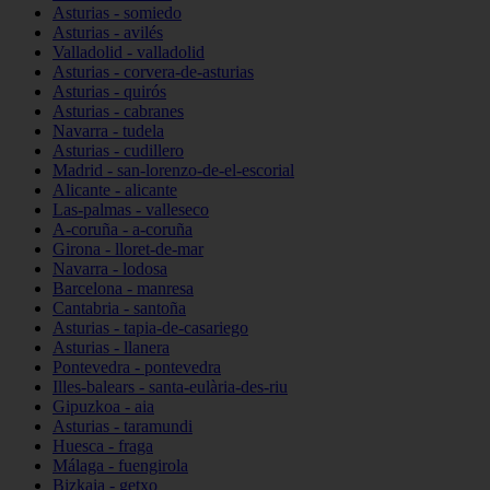
Asturias - somiedo
Asturias - avilés
Valladolid - valladolid
Asturias - corvera-de-asturias
Asturias - quirós
Asturias - cabranes
Navarra - tudela
Asturias - cudillero
Madrid - san-lorenzo-de-el-escorial
Alicante - alicante
Las-palmas - valleseco
A-coruña - a-coruña
Girona - lloret-de-mar
Navarra - lodosa
Barcelona - manresa
Cantabria - santoña
Asturias - tapia-de-casariego
Asturias - llanera
Pontevedra - pontevedra
Illes-balears - santa-eulària-des-riu
Gipuzkoa - aia
Asturias - taramundi
Huesca - fraga
Málaga - fuengirola
Bizkaia - getxo