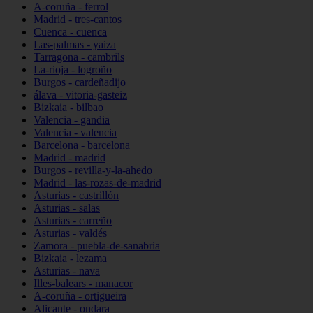
A-coruña - ferrol
Madrid - tres-cantos
Cuenca - cuenca
Las-palmas - yaiza
Tarragona - cambrils
La-rioja - logroño
Burgos - cardeñadijo
álava - vitoria-gasteiz
Bizkaia - bilbao
Valencia - gandia
Valencia - valencia
Barcelona - barcelona
Madrid - madrid
Burgos - revilla-y-la-ahedo
Madrid - las-rozas-de-madrid
Asturias - castrillón
Asturias - salas
Asturias - carreño
Asturias - valdés
Zamora - puebla-de-sanabria
Bizkaia - lezama
Asturias - nava
Illes-balears - manacor
A-coruña - ortigueira
Alicante - ondara