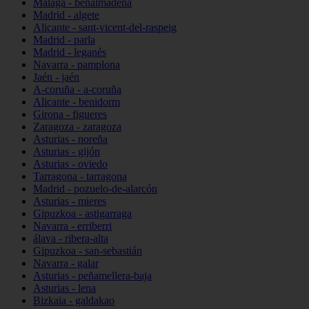
Málaga - benalmádena
Madrid - algete
Alicante - sant-vicent-del-raspeig
Madrid - parla
Madrid - leganés
Navarra - pamplona
Jaén - jaén
A-coruña - a-coruña
Alicante - benidorm
Girona - figueres
Zaragoza - zaragoza
Asturias - noreña
Asturias - gijón
Asturias - oviedo
Tarragona - tarragona
Madrid - pozuelo-de-alarcón
Asturias - mieres
Gipuzkoa - astigarraga
Navarra - erriberri
álava - ribera-alta
Gipuzkoa - san-sebastián
Navarra - galar
Asturias - peñamellera-baja
Asturias - lena
Bizkaia - galdakao