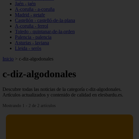
Jaén - jaén
A-coruña - a-coruña
Madrid - getafe
Castellón - castelló-de-la-plana
A-coruña - ferrol
Toledo - quintanar-de-la-orden
Palencia - palencia
Asturias - laviana
Lleida - seròs
Inicio
>
c-diz-algodonales
c-diz-algodonales
Descubre todas las noticias de la categoría c-diz-algodonales.
Artículos actualizados y contenido de calidad en elesbardu.es.
Mostrando 1 - 2 de 2 artículos