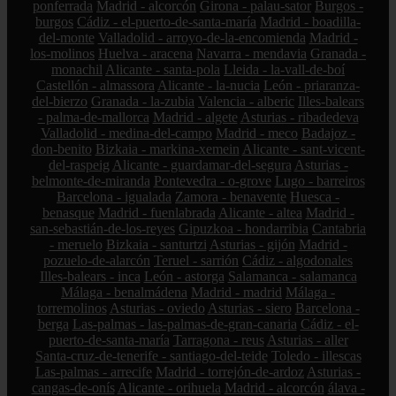
ponferrada
Madrid - alcorcón
Girona - palau-sator
Burgos -
burgos
Cádiz - el-puerto-de-santa-maría
Madrid - boadilla-
del-monte
Valladolid - arroyo-de-la-encomienda
Madrid -
los-molinos
Huelva - aracena
Navarra - mendavia
Granada -
monachil
Alicante - santa-pola
Lleida - la-vall-de-boí
Castellón - almassora
Alicante - la-nucia
León - priaranza-
del-bierzo
Granada - la-zubia
Valencia - alberic
Illes-balears
- palma-de-mallorca
Madrid - algete
Asturias - ribadedeva
Valladolid - medina-del-campo
Madrid - meco
Badajoz -
don-benito
Bizkaia - markina-xemein
Alicante - sant-vicent-
del-raspeig
Alicante - guardamar-del-segura
Asturias -
belmonte-de-miranda
Pontevedra - o-grove
Lugo - barreiros
Barcelona - igualada
Zamora - benavente
Huesca -
benasque
Madrid - fuenlabrada
Alicante - altea
Madrid -
san-sebastián-de-los-reyes
Gipuzkoa - hondarribia
Cantabria
- meruelo
Bizkaia - santurtzi
Asturias - gijón
Madrid -
pozuelo-de-alarcón
Teruel - sarrión
Cádiz - algodonales
Illes-balears - inca
León - astorga
Salamanca - salamanca
Málaga - benalmádena
Madrid - madrid
Málaga -
torremolinos
Asturias - oviedo
Asturias - siero
Barcelona -
berga
Las-palmas - las-palmas-de-gran-canaria
Cádiz - el-
puerto-de-santa-maría
Tarragona - reus
Asturias - aller
Santa-cruz-de-tenerife - santiago-del-teide
Toledo - illescas
Las-palmas - arrecife
Madrid - torrejón-de-ardoz
Asturias -
cangas-de-onís
Alicante - orihuela
Madrid - alcorcón
álava -