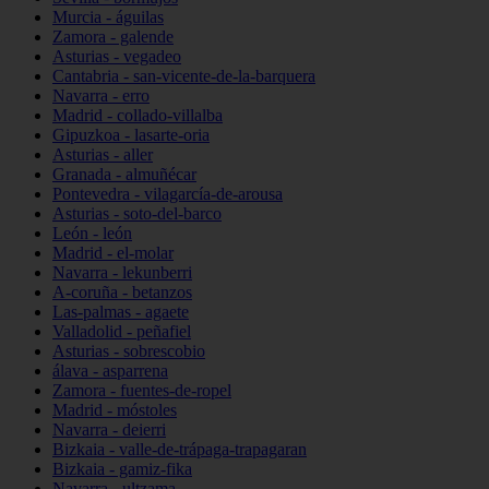
Murcia - águilas
Zamora - galende
Asturias - vegadeo
Cantabria - san-vicente-de-la-barquera
Navarra - erro
Madrid - collado-villalba
Gipuzkoa - lasarte-oria
Asturias - aller
Granada - almuñécar
Pontevedra - vilagarcía-de-arousa
Asturias - soto-del-barco
León - león
Madrid - el-molar
Navarra - lekunberri
A-coruña - betanzos
Las-palmas - agaete
Valladolid - peñafiel
Asturias - sobrescobio
álava - asparrena
Zamora - fuentes-de-ropel
Madrid - móstoles
Navarra - deierri
Bizkaia - valle-de-trápaga-trapagaran
Bizkaia - gamiz-fika
Navarra - ultzama