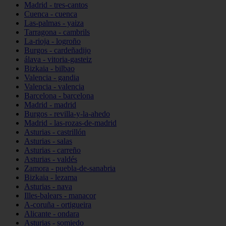
Madrid - tres-cantos
Cuenca - cuenca
Las-palmas - yaiza
Tarragona - cambrils
La-rioja - logroño
Burgos - cardeñadijo
álava - vitoria-gasteiz
Bizkaia - bilbao
Valencia - gandia
Valencia - valencia
Barcelona - barcelona
Madrid - madrid
Burgos - revilla-y-la-ahedo
Madrid - las-rozas-de-madrid
Asturias - castrillón
Asturias - salas
Asturias - carreño
Asturias - valdés
Zamora - puebla-de-sanabria
Bizkaia - lezama
Asturias - nava
Illes-balears - manacor
A-coruña - ortigueira
Alicante - ondara
Asturias - somiedo