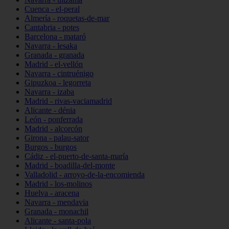
Cuenca - el-peral
Almería - roquetas-de-mar
Cantabria - potes
Barcelona - mataró
Navarra - lesaka
Granada - granada
Madrid - el-vellón
Navarra - cintruénigo
Gipuzkoa - legorreta
Navarra - izaba
Madrid - rivas-vaciamadrid
Alicante - dénia
León - ponferrada
Madrid - alcorcón
Girona - palau-sator
Burgos - burgos
Cádiz - el-puerto-de-santa-maría
Madrid - boadilla-del-monte
Valladolid - arroyo-de-la-encomienda
Madrid - los-molinos
Huelva - aracena
Navarra - mendavia
Granada - monachil
Alicante - santa-pola