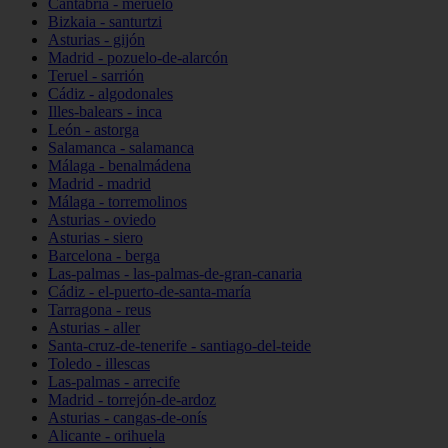
Cantabria - meruelo
Bizkaia - santurtzi
Asturias - gijón
Madrid - pozuelo-de-alarcón
Teruel - sarrión
Cádiz - algodonales
Illes-balears - inca
León - astorga
Salamanca - salamanca
Málaga - benalmádena
Madrid - madrid
Málaga - torremolinos
Asturias - oviedo
Asturias - siero
Barcelona - berga
Las-palmas - las-palmas-de-gran-canaria
Cádiz - el-puerto-de-santa-maría
Tarragona - reus
Asturias - aller
Santa-cruz-de-tenerife - santiago-del-teide
Toledo - illescas
Las-palmas - arrecife
Madrid - torrejón-de-ardoz
Asturias - cangas-de-onís
Alicante - orihuela