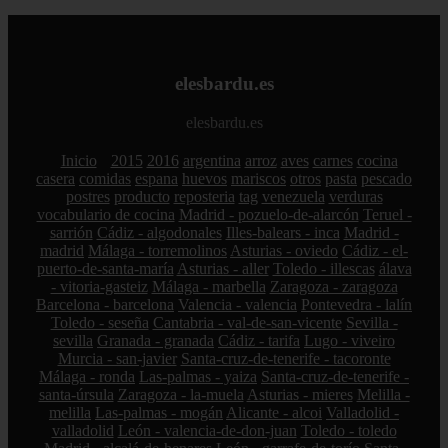
elesbardu.es
elesbardu.es
Inicio
2015
2016
argentina
arroz
aves
carnes
cocina
casera
comidas
espana
huevos
mariscos
otros
pasta
pescado
postres
producto
reposteria
tag
venezuela
verduras
vocabulario de cocina
Madrid - pozuelo-de-alarcón
Teruel -
sarrión
Cádiz - algodonales
Illes-balears - inca
Madrid -
madrid
Málaga - torremolinos
Asturias - oviedo
Cádiz - el-
puerto-de-santa-maría
Asturias - aller
Toledo - illescas
álava
- vitoria-gasteiz
Málaga - marbella
Zaragoza - zaragoza
Barcelona - barcelona
Valencia - valencia
Pontevedra - lalín
Toledo - seseña
Cantabria - val-de-san-vicente
Sevilla -
sevilla
Granada - granada
Cádiz - tarifa
Lugo - viveiro
Murcia - san-javier
Santa-cruz-de-tenerife - tacoronte
Málaga - ronda
Las-palmas - yaiza
Santa-cruz-de-tenerife -
santa-úrsula
Zaragoza - la-muela
Asturias - mieres
Melilla -
melilla
Las-palmas - mogán
Alicante - alcoi
Valladolid -
valladolid
León - valencia-de-don-juan
Toledo - toledo