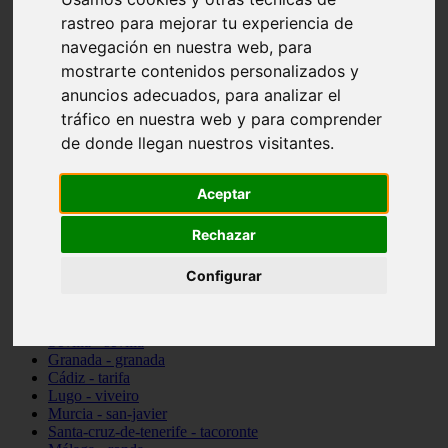
Madrid - pozuelo-de-alarcón
rastreo para mejorar tu experiencia de
Teruel - sarrión
navegación en nuestra web, para
Cádiz - algodonales
mostrarte contenidos personalizados y
Illes-balears - inca
Madrid - madrid
anuncios adecuados, para analizar el
Málaga - torremolinos
tráfico en nuestra web y para comprender
Asturias - oviedo
de donde llegan nuestros visitantes.
Cádiz - el-puerto-de-santa-maría
Asturias - aller
Toledo - illescas
Aceptar
álava - vitoria-gasteiz
Málaga - marbella
Zaragoza - zaragoza
Rechazar
Barcelona - barcelona
Valencia - valencia
Configurar
Pontevedra - lalín
Toledo - seseña
Cantabria - val-de-san-vicente
Sevilla - sevilla
Granada - granada
Cádiz - tarifa
Lugo - viveiro
Murcia - san-javier
Santa-cruz-de-tenerife - tacoronte