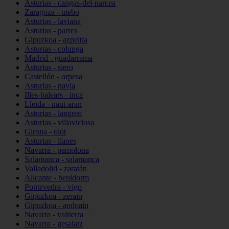
Asturias - cangas-del-narcea
Zaragoza - utebo
Asturias - laviana
Asturias - parres
Gipuzkoa - azpeitia
Asturias - colunga
Madrid - guadarrama
Asturias - siero
Castellón - orpesa
Asturias - navia
Illes-balears - inca
Lleida - naut-aran
Asturias - langreo
Asturias - villaviciosa
Girona - olot
Asturias - llanes
Navarra - pamplona
Salamanca - salamanca
Valladolid - zaratán
Alicante - benidorm
Pontevedra - vigo
Gipuzkoa - zerain
Gipuzkoa - andoain
Navarra - valtierra
Navarra - gesalatz