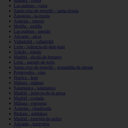
Málaga - ronda
Las-palmas - yaiza
Santa-cruz-de-tenerife - santa-úrsula
Zaragoza - la-muela
Asturias - mieres
Melilla - melilla
Las-palmas - mogán
Alicante - alcoi
Valladolid - valladolid
León - valencia-de-don-juan
Toledo - toledo
Madrid - alcalá-de-henares
León - garrafe-de-torío
Santa-cruz-de-tenerife - granadilla-de-abona
Pontevedra - vigo
Huelva - lepe
Málaga - málaga
Salamanca - salamanca
Madrid - pelayos-de-la-presa
Madrid - coslada
Málaga - estepona
Asturias - ribadesella
Bizkaia - galdakao
Madrid - torrejón-de-ardoz
Alicante - torrevieja