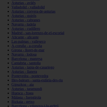
Asturias - avilés
Valladolid - valladolid
Asturias - corvera-de-asturias
Asturias - quirós
Asturias - cabranes
Navarra - tudela
Asturias - cudillero
Madrid - san-lorenzo-de-el-escorial
Alicante - alicante
Las-palmas - valleseco
A-coruña - a-coruña
Girona - lloret-de-mar
Navarra - lodosa
Barcelona - manresa
Cantabria - santoña
Asturias - tapia-de-casariego
Asturias - llanera
Pontevedra - pontevedra
Illes-balears - santa-eulària-des-riu
Gipuzkoa - aia
Asturias - taramundi
Huesca - fraga
Málaga - fuengirola
Bizkaia - getxo
Barcelona - vilanova-i-la-geltrú