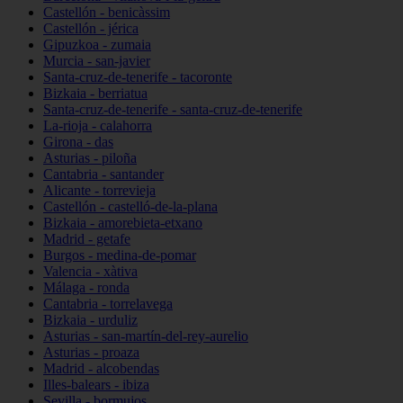
Castellón - benicàssim
Castellón - jérica
Gipuzkoa - zumaia
Murcia - san-javier
Santa-cruz-de-tenerife - tacoronte
Bizkaia - berriatua
Santa-cruz-de-tenerife - santa-cruz-de-tenerife
La-rioja - calahorra
Girona - das
Asturias - piloña
Cantabria - santander
Alicante - torrevieja
Castellón - castelló-de-la-plana
Bizkaia - amorebieta-etxano
Madrid - getafe
Burgos - medina-de-pomar
Valencia - xàtiva
Málaga - ronda
Cantabria - torrelavega
Bizkaia - urduliz
Asturias - san-martín-del-rey-aurelio
Asturias - proaza
Madrid - alcobendas
Illes-balears - ibiza
Sevilla - bormujos