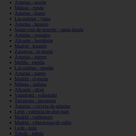
Asturias - gozón
Málaga - ronda
Asturias - llanes
Las-palmas - yaiza
Asturias - langreo
Santa-cruz-de-tenerife - santa-úrsula
Asturias - vegadeo
Alicante - benidorm
Madrid - leganés
Zaragoza - la-muela
Asturias - mieres
Melilla - melilla
Las-palmas - mogán
Asturias - parres
Madrid - el-molar
Málaga - málaga
Alicante - alcoi
Valladolid - valladolid
Tarragona - tarragona
Asturias - corvera-de-asturias
León - valencia-de-don-juan
Madrid - valdemoro
Madrid - villaviciosa-de-odón
León - león
Toledo - toledo