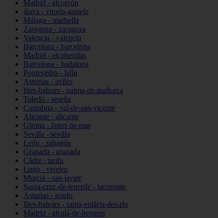
Madrid - alcorcón
álava - vitoria-gasteiz
Málaga - marbella
Zaragoza - zaragoza
Valencia - valencia
Barcelona - barcelona
Madrid - alcobendas
Barcelona - badalona
Pontevedra - lalín
Asturias - avilés
Illes-balears - palma-de-mallorca
Toledo - seseña
Cantabria - val-de-san-vicente
Alicante - alicante
Girona - lloret-de-mar
Sevilla - sevilla
León - sahagún
Granada - granada
Cádiz - tarifa
Lugo - viveiro
Murcia - san-javier
Santa-cruz-de-tenerife - tacoronte
Asturias - grado
Illes-balears - santa-eulària-des-riu
Madrid - alcalá-de-henares