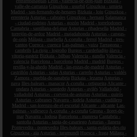
entrambasaguas
León - valencia-de-don-juan
Bizkaia -
valle-de-carranza
Gipuzkoa - usurbil
Gipuzkoa - urnieta
Madrid - san-fernando-de-henares
Bizkaia - loiu
Gipuzkoa -
errenteria
Asturias - cabrales
Gipuzkoa - hernani
Salamanca
- ciudad-rodrigo
Asturias - gozón
Madrid - torrelodones
Cantabria - santillana-del-mar
Asturias - ribadesella
Madrid -
torrejón-de-ardoz
Madrid - majadahonda
Asturias - cangas-
de-onís
Málaga - marbella
A-coruña - ferrol
Madrid - tres-
cantos
Cuenca - cuenca
Las-palmas - yaiza
Tarragona -
cambrils
La-rioja - logroño
Burgos - cardeñadijo
álava -
vitoria-gasteiz
Bizkaia - bilbao
Valencia - gandia
Valencia -
valencia
Barcelona - barcelona
Madrid - madrid
Burgos -
revilla-y-la-ahedo
Madrid - las-rozas-de-madrid
Asturias -
castrillón
Asturias - salas
Asturias - carreño
Asturias - valdés
Zamora - puebla-de-sanabria
Bizkaia - lezama
Asturias -
nava
Illes-balears - manacor
A-coruña - ortigueira
Alicante -
ondara
Asturias - somiedo
Asturias - avilés
Valladolid -
valladolid
Asturias - corvera-de-asturias
Asturias - quirós
Asturias - cabranes
Navarra - tudela
Asturias - cudillero
Madrid - san-lorenzo-de-el-escorial
Alicante - alicante
Las-
palmas - valleseco
A-coruña - a-coruña
Girona - lloret-de-
mar
Navarra - lodosa
Barcelona - manresa
Cantabria -
santoña
Asturias - tapia-de-casariego
Asturias - llanera
Pontevedra - pontevedra
Illes-balears - santa-eulària-des-riu
Gipuzkoa - aia
Asturias - taramundi
Huesca - fraga
Málaga -