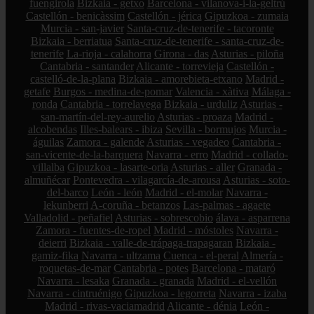
fuengirola
Bizkaia - getxo
Barcelona - vilanova-i-la-geltrú
Castellón - benicàssim
Castellón - jérica
Gipuzkoa - zumaia
Murcia - san-javier
Santa-cruz-de-tenerife - tacoronte
Bizkaia - berriatua
Santa-cruz-de-tenerife - santa-cruz-de-
tenerife
La-rioja - calahorra
Girona - das
Asturias - piloña
Cantabria - santander
Alicante - torrevieja
Castellón -
castelló-de-la-plana
Bizkaia - amorebieta-etxano
Madrid -
getafe
Burgos - medina-de-pomar
Valencia - xàtiva
Málaga -
ronda
Cantabria - torrelavega
Bizkaia - urduliz
Asturias -
san-martín-del-rey-aurelio
Asturias - proaza
Madrid -
alcobendas
Illes-balears - ibiza
Sevilla - bormujos
Murcia -
águilas
Zamora - galende
Asturias - vegadeo
Cantabria -
san-vicente-de-la-barquera
Navarra - erro
Madrid - collado-
villalba
Gipuzkoa - lasarte-oria
Asturias - aller
Granada -
almuñécar
Pontevedra - vilagarcía-de-arousa
Asturias - soto-
del-barco
León - león
Madrid - el-molar
Navarra -
lekunberri
A-coruña - betanzos
Las-palmas - agaete
Valladolid - peñafiel
Asturias - sobrescobio
álava - asparrena
Zamora - fuentes-de-ropel
Madrid - móstoles
Navarra -
deierri
Bizkaia - valle-de-trápaga-trapagaran
Bizkaia -
gamiz-fika
Navarra - ultzama
Cuenca - el-peral
Almería -
roquetas-de-mar
Cantabria - potes
Barcelona - mataró
Navarra - lesaka
Granada - granada
Madrid - el-vellón
Navarra - cintruénigo
Gipuzkoa - legorreta
Navarra - izaba
Madrid - rivas-vaciamadrid
Alicante - dénia
León -