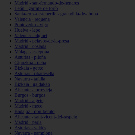
Madrid - san-fernando-de-henares
León - garrafe-de-torío
Santa-cruz-de-tenerife - granadilla-de-abona
Valencia - requena
Pontevedra - vigo
Huelva - lepe
Valencia - alginet
Madrid - pelayos-de-la-presa
Madrid - coslada
Málaga - estepona
Asturias - piloña
Gipuzkoa - deba
Bizkaia - getxo
Asturias - ribadesella
Navarra - tafalla
Bizkaia - galdakao
Alicante - torrevieja
Burgos - burgos
Madrid - algete
Madrid - meco
Badajoz - don-benito
Alicante - sant-vicent-del-raspeig
Madrid - parla
Asturias - valdés
Navarra - pamplona