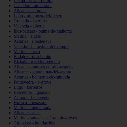
Lleida - la-vall-de-boí
Castellón - almassora
Alicante - la-nucia
León - priaranza-del-bierzo
Granada - la-zubia
Valencia - alberic
Illes-balears - palma-de-mallorca
Madrid - algete
Asturias - ribadedeva
Valladolid - medina-del-campo
Madrid - meco
Badajoz - don-benito
Bizkaia - markina-xemein
Alicante - sant-vicent-del-raspeig
Alicante - guardamar-del-segura
Asturias - belmonte-de-miranda
Pontevedra - o-grove
Lugo - barreiros
Barcelona - igualada
Zamora - benavente
Huesca - benasque
Madrid - fuenlabrada
Alicante - altea
Madrid - san-sebastián-de-los-reyes
Gipuzkoa - hondarribia