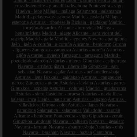
Madrid - alcalá-de-henares
León - garrafe-de-torío
Santa-
cruz-de-tenerife - granadilla-de-abona
Pontevedra - vigo
Huelva - lepe
Málaga - málaga
Salamanca - salamanca
Madrid - pelayos-de-la-presa
Madrid - coslada
Málaga -
estepona
Asturias - ribadesella
Bizkaia - galdakao
Madrid -
torrejón-de-ardoz
Alicante - torrevieja
Málaga -
benalmádena
Madrid - algete
Alicante - sant-vicent-del-
raspeig
Madrid - parla
Madrid - leganés
Navarra - pamplona
Jaén - jaén
A-coruña - a-coruña
Alicante - benidorm
Girona
- figueres
Zaragoza - zaragoza
Asturias - noreña
Asturias -
gijón
Asturias - oviedo
Tarragona - tarragona
Madrid -
pozuelo-de-alarcón
Asturias - mieres
Gipuzkoa - astigarraga
Navarra - erriberri
álava - ribera-alta
Gipuzkoa - san-
sebastián
Navarra - galar
Asturias - peñamellera-baja
Asturias - lena
Bizkaia - galdakao
Asturias - cangas-del-
narcea
Zaragoza - utebo
Asturias - laviana
Asturias - parres
Gipuzkoa - azpeitia
Asturias - colunga
Madrid - guadarrama
Asturias - siero
Castellón - orpesa
Asturias - navia
Illes-
balears - inca
Lleida - naut-aran
Asturias - langreo
Asturias -
villaviciosa
Girona - olot
Asturias - llanes
Navarra -
pamplona
Salamanca - salamanca
Valladolid - zaratán
Alicante - benidorm
Pontevedra - vigo
Gipuzkoa - zerain
Gipuzkoa - andoain
Navarra - valtierra
Navarra - gesalatz
Navarra - larraun
Navarra - abaurrea-baja
Asturias - onís
Navarra - barañain
Navarra - baztan
Cantabria -