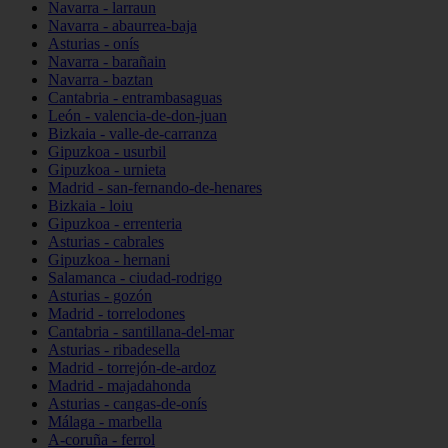
Navarra - larraun
Navarra - abaurrea-baja
Asturias - onís
Navarra - barañain
Navarra - baztan
Cantabria - entrambasaguas
León - valencia-de-don-juan
Bizkaia - valle-de-carranza
Gipuzkoa - usurbil
Gipuzkoa - urnieta
Madrid - san-fernando-de-henares
Bizkaia - loiu
Gipuzkoa - errenteria
Asturias - cabrales
Gipuzkoa - hernani
Salamanca - ciudad-rodrigo
Asturias - gozón
Madrid - torrelodones
Cantabria - santillana-del-mar
Asturias - ribadesella
Madrid - torrejón-de-ardoz
Madrid - majadahonda
Asturias - cangas-de-onís
Málaga - marbella
A-coruña - ferrol