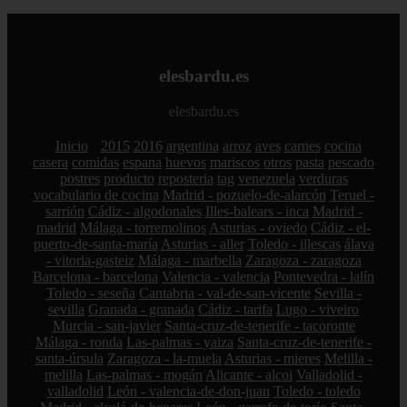
elesbardu.es
elesbardu.es
Inicio
2015
2016
argentina
arroz
aves
carnes
cocina
casera
comidas
espana
huevos
mariscos
otros
pasta
pescado
postres
producto
reposteria
tag
venezuela
verduras
vocabulario de cocina
Madrid - pozuelo-de-alarcón
Teruel -
sarrión
Cádiz - algodonales
Illes-balears - inca
Madrid -
madrid
Málaga - torremolinos
Asturias - oviedo
Cádiz - el-
puerto-de-santa-maría
Asturias - aller
Toledo - illescas
álava
- vitoria-gasteiz
Málaga - marbella
Zaragoza - zaragoza
Barcelona - barcelona
Valencia - valencia
Pontevedra - lalín
Toledo - seseña
Cantabria - val-de-san-vicente
Sevilla -
sevilla
Granada - granada
Cádiz - tarifa
Lugo - viveiro
Murcia - san-javier
Santa-cruz-de-tenerife - tacoronte
Málaga - ronda
Las-palmas - yaiza
Santa-cruz-de-tenerife -
santa-úrsula
Zaragoza - la-muela
Asturias - mieres
Melilla -
melilla
Las-palmas - mogán
Alicante - alcoi
Valladolid -
valladolid
León - valencia-de-don-juan
Toledo - toledo