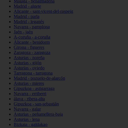
Málaga - benalmádena
Madrid - algete
Alicante - sant-vicent-del-raspeig
Madrid - parla
Madrid - leganés
Navarra - pamplona
Jaén - jaén
A-coruña - a-coruña
Alicante - benidorm
Girona - figueres
Zaragoza - zaragoza
Asturias - noreña
Asturias - gijón
Asturias - oviedo
Tarragona - tarragona
Madrid - pozuelo-de-alarcón
Asturias - mieres
Gipuzkoa - astigarraga
Navarra - erriberri
álava - ribera-alta
Gipuzkoa - san-sebastián
Navarra - galar
Asturias - peñamellera-baja
Asturias - lena
Bizkaia - galdakao