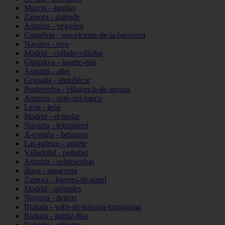
Murcia - águilas
Zamora - galende
Asturias - vegadeo
Cantabria - san-vicente-de-la-barquera
Navarra - erro
Madrid - collado-villalba
Gipuzkoa - lasarte-oria
Asturias - aller
Granada - almuñécar
Pontevedra - vilagarcía-de-arousa
Asturias - soto-del-barco
León - león
Madrid - el-molar
Navarra - lekunberri
A-coruña - betanzos
Las-palmas - agaete
Valladolid - peñafiel
Asturias - sobrescobio
álava - asparrena
Zamora - fuentes-de-ropel
Madrid - móstoles
Navarra - deierri
Bizkaia - valle-de-trápaga-trapagaran
Bizkaia - gamiz-fika
Navarra - ultzama