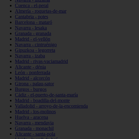
Cuenca - el-peral
Almería - roquetas-de-mar
Cantabria - potes
Barcelona - mataró
Navarra - lesaka
Granada - granada
Madrid - el-vellón
Navarra - cintruénigo
Gipuzkoa - legorreta
Navarra - izaba
Madrid - rivas-vaciamadrid
Alicante - dénia
León - ponferrada
Madrid - alcorcón
Girona - palau-sator
Burgos - burgos
Cádiz - el-puerto-de-santa-maría
Madrid - boadilla-del-monte
Valladolid - arroyo-de-la-encomienda
Madrid - los-molinos
Huelva - aracena
Navarra - mendavia
Granada - monachil
Alicante - santa-pola