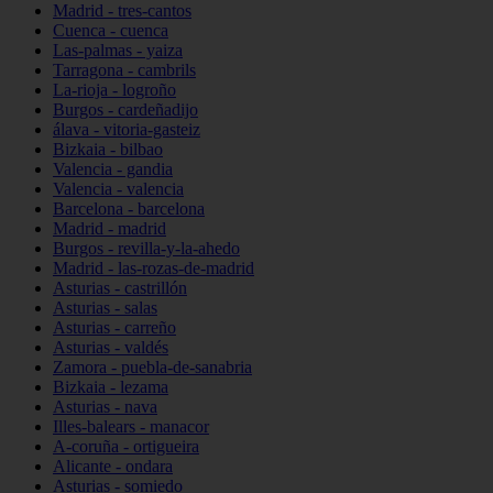
Madrid - tres-cantos
Cuenca - cuenca
Las-palmas - yaiza
Tarragona - cambrils
La-rioja - logroño
Burgos - cardeñadijo
álava - vitoria-gasteiz
Bizkaia - bilbao
Valencia - gandia
Valencia - valencia
Barcelona - barcelona
Madrid - madrid
Burgos - revilla-y-la-ahedo
Madrid - las-rozas-de-madrid
Asturias - castrillón
Asturias - salas
Asturias - carreño
Asturias - valdés
Zamora - puebla-de-sanabria
Bizkaia - lezama
Asturias - nava
Illes-balears - manacor
A-coruña - ortigueira
Alicante - ondara
Asturias - somiedo