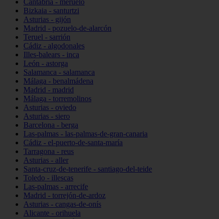
Cantabria - meruelo
Bizkaia - santurtzi
Asturias - gijón
Madrid - pozuelo-de-alarcón
Teruel - sarrión
Cádiz - algodonales
Illes-balears - inca
León - astorga
Salamanca - salamanca
Málaga - benalmádena
Madrid - madrid
Málaga - torremolinos
Asturias - oviedo
Asturias - siero
Barcelona - berga
Las-palmas - las-palmas-de-gran-canaria
Cádiz - el-puerto-de-santa-maría
Tarragona - reus
Asturias - aller
Santa-cruz-de-tenerife - santiago-del-teide
Toledo - illescas
Las-palmas - arrecife
Madrid - torrejón-de-ardoz
Asturias - cangas-de-onís
Alicante - orihuela