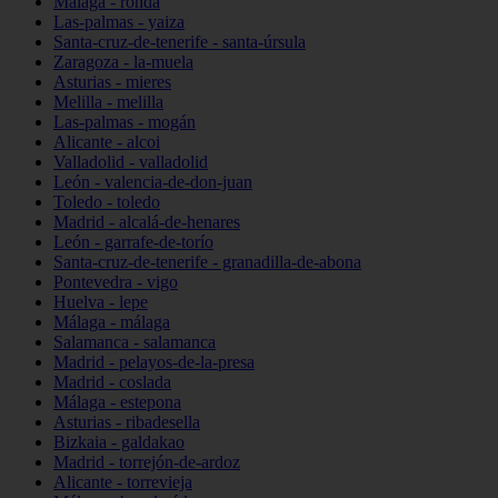
Málaga - ronda
Las-palmas - yaiza
Santa-cruz-de-tenerife - santa-úrsula
Zaragoza - la-muela
Asturias - mieres
Melilla - melilla
Las-palmas - mogán
Alicante - alcoi
Valladolid - valladolid
León - valencia-de-don-juan
Toledo - toledo
Madrid - alcalá-de-henares
León - garrafe-de-torío
Santa-cruz-de-tenerife - granadilla-de-abona
Pontevedra - vigo
Huelva - lepe
Málaga - málaga
Salamanca - salamanca
Madrid - pelayos-de-la-presa
Madrid - coslada
Málaga - estepona
Asturias - ribadesella
Bizkaia - galdakao
Madrid - torrejón-de-ardoz
Alicante - torrevieja