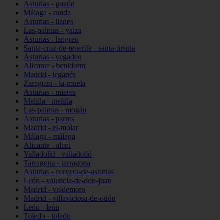
Asturias - gozón
Málaga - ronda
Asturias - llanes
Las-palmas - yaiza
Asturias - langreo
Santa-cruz-de-tenerife - santa-úrsula
Asturias - vegadeo
Alicante - benidorm
Madrid - leganés
Zaragoza - la-muela
Asturias - mieres
Melilla - melilla
Las-palmas - mogán
Asturias - parres
Madrid - el-molar
Málaga - málaga
Alicante - alcoi
Valladolid - valladolid
Tarragona - tarragona
Asturias - corvera-de-asturias
León - valencia-de-don-juan
Madrid - valdemoro
Madrid - villaviciosa-de-odón
León - león
Toledo - toledo