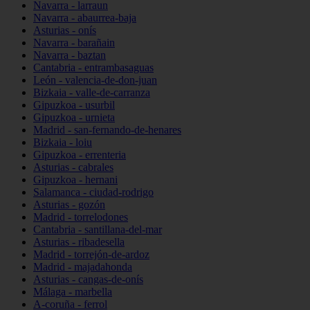
Navarra - larraun
Navarra - abaurrea-baja
Asturias - onís
Navarra - barañain
Navarra - baztan
Cantabria - entrambasaguas
León - valencia-de-don-juan
Bizkaia - valle-de-carranza
Gipuzkoa - usurbil
Gipuzkoa - urnieta
Madrid - san-fernando-de-henares
Bizkaia - loiu
Gipuzkoa - errenteria
Asturias - cabrales
Gipuzkoa - hernani
Salamanca - ciudad-rodrigo
Asturias - gozón
Madrid - torrelodones
Cantabria - santillana-del-mar
Asturias - ribadesella
Madrid - torrejón-de-ardoz
Madrid - majadahonda
Asturias - cangas-de-onís
Málaga - marbella
A-coruña - ferrol