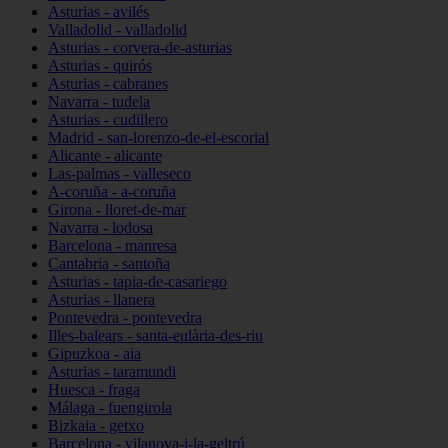
Asturias - avilés
Valladolid - valladolid
Asturias - corvera-de-asturias
Asturias - quirós
Asturias - cabranes
Navarra - tudela
Asturias - cudillero
Madrid - san-lorenzo-de-el-escorial
Alicante - alicante
Las-palmas - valleseco
A-coruña - a-coruña
Girona - lloret-de-mar
Navarra - lodosa
Barcelona - manresa
Cantabria - santoña
Asturias - tapia-de-casariego
Asturias - llanera
Pontevedra - pontevedra
Illes-balears - santa-eulària-des-riu
Gipuzkoa - aia
Asturias - taramundi
Huesca - fraga
Málaga - fuengirola
Bizkaia - getxo
Barcelona - vilanova-i-la-geltrú