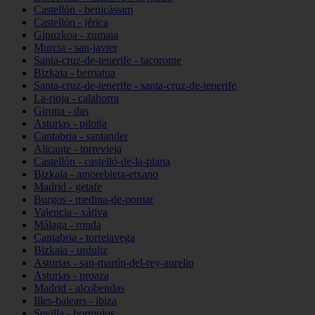
Castellón - benicàssim
Castellón - jérica
Gipuzkoa - zumaia
Murcia - san-javier
Santa-cruz-de-tenerife - tacoronte
Bizkaia - berriatua
Santa-cruz-de-tenerife - santa-cruz-de-tenerife
La-rioja - calahorra
Girona - das
Asturias - piloña
Cantabria - santander
Alicante - torrevieja
Castellón - castelló-de-la-plana
Bizkaia - amorebieta-etxano
Madrid - getafe
Burgos - medina-de-pomar
Valencia - xàtiva
Málaga - ronda
Cantabria - torrelavega
Bizkaia - urduliz
Asturias - san-martín-del-rey-aurelio
Asturias - proaza
Madrid - alcobendas
Illes-balears - ibiza
Sevilla - bormujos