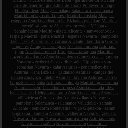
Madrid - alcalá-de-henares
León - garrafe-de-torío
Santa-
cruz-de-tenerife - granadilla-de-abona
Pontevedra - vigo
Huelva - lepe
Málaga - málaga
Salamanca - salamanca
Madrid - pelayos-de-la-presa
Madrid - coslada
Málaga -
estepona
Asturias - ribadesella
Bizkaia - galdakao
Madrid -
torrejón-de-ardoz
Alicante - torrevieja
Málaga -
benalmádena
Madrid - algete
Alicante - sant-vicent-del-
raspeig
Madrid - parla
Madrid - leganés
Navarra - pamplona
Jaén - jaén
A-coruña - a-coruña
Alicante - benidorm
Girona
- figueres
Zaragoza - zaragoza
Asturias - noreña
Asturias -
gijón
Asturias - oviedo
Tarragona - tarragona
Madrid -
pozuelo-de-alarcón
Asturias - mieres
Gipuzkoa - astigarraga
Navarra - erriberri
álava - ribera-alta
Gipuzkoa - san-
sebastián
Navarra - galar
Asturias - peñamellera-baja
Asturias - lena
Bizkaia - galdakao
Asturias - cangas-del-
narcea
Zaragoza - utebo
Asturias - laviana
Asturias - parres
Gipuzkoa - azpeitia
Asturias - colunga
Madrid - guadarrama
Asturias - siero
Castellón - orpesa
Asturias - navia
Illes-
balears - inca
Lleida - naut-aran
Asturias - langreo
Asturias -
villaviciosa
Girona - olot
Asturias - llanes
Navarra -
pamplona
Salamanca - salamanca
Valladolid - zaratán
Alicante - benidorm
Pontevedra - vigo
Gipuzkoa - zerain
Gipuzkoa - andoain
Navarra - valtierra
Navarra - gesalatz
Navarra - larraun
Navarra - abaurrea-baja
Asturias - onís
Navarra - barañain
Navarra - baztan
Cantabria -