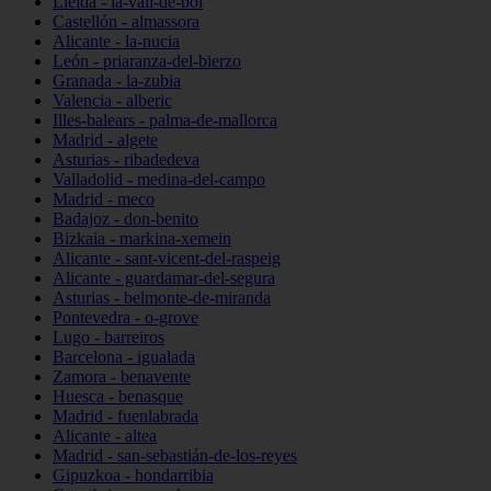
Lleida - la-vall-de-boí
Castellón - almassora
Alicante - la-nucia
León - priaranza-del-bierzo
Granada - la-zubia
Valencia - alberic
Illes-balears - palma-de-mallorca
Madrid - algete
Asturias - ribadedeva
Valladolid - medina-del-campo
Madrid - meco
Badajoz - don-benito
Bizkaia - markina-xemein
Alicante - sant-vicent-del-raspeig
Alicante - guardamar-del-segura
Asturias - belmonte-de-miranda
Pontevedra - o-grove
Lugo - barreiros
Barcelona - igualada
Zamora - benavente
Huesca - benasque
Madrid - fuenlabrada
Alicante - altea
Madrid - san-sebastián-de-los-reyes
Gipuzkoa - hondarribia