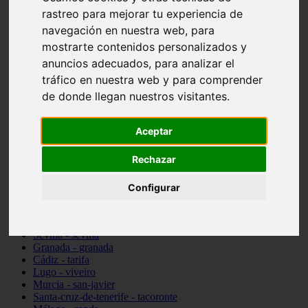
Madrid - pozuelo-de-alarcón
rastreo para mejorar tu experiencia de
Teruel - sarrión
navegación en nuestra web, para
Cádiz - algodonales
mostrarte contenidos personalizados y
Illes-balears - inca
Madrid - madrid
anuncios adecuados, para analizar el
Málaga - torremolinos
tráfico en nuestra web y para comprender
Asturias - oviedo
de donde llegan nuestros visitantes.
Cádiz - el-puerto-de-santa-maría
Asturias - aller
Toledo - illescas
Aceptar
álava - vitoria-gasteiz
Málaga - marbella
Rechazar
Zaragoza - zaragoza
Barcelona - barcelona
Valencia - valencia
Configurar
Pontevedra - lalín
Toledo - seseña
Cantabria - val-de-san-vicente
Sevilla - sevilla
Granada - granada
Cádiz - tarifa
Lugo - viveiro
Murcia - san-javier
Santa-cruz-de-tenerife - tacoronte