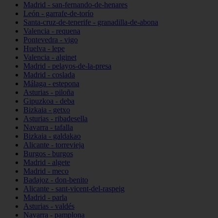
Madrid - san-fernando-de-henares
León - garrafe-de-torío
Santa-cruz-de-tenerife - granadilla-de-abona
Valencia - requena
Pontevedra - vigo
Huelva - lepe
Valencia - alginet
Madrid - pelayos-de-la-presa
Madrid - coslada
Málaga - estepona
Asturias - piloña
Gipuzkoa - deba
Bizkaia - getxo
Asturias - ribadesella
Navarra - tafalla
Bizkaia - galdakao
Alicante - torrevieja
Burgos - burgos
Madrid - algete
Madrid - meco
Badajoz - don-benito
Alicante - sant-vicent-del-raspeig
Madrid - parla
Asturias - valdés
Navarra - pamplona