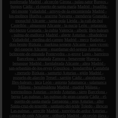
ponferrada
Madrid - alcorcón
Girona - palau-sator
Burgos -
burgos
Cádiz - el-puerto-de-santa-maría
Madrid - boadilla-
del-monte
Valladolid - arroyo-de-la-encomienda
Madrid -
los-molinos
Huelva - aracena
Navarra - mendavia
Granada -
monachil
Alicante - santa-pola
Lleida - la-vall-de-boí
Castellón - almassora
Alicante - la-nucia
León - priaranza-
del-bierzo
Granada - la-zubia
Valencia - alberic
Illes-balears
- palma-de-mallorca
Madrid - algete
Asturias - ribadedeva
Valladolid - medina-del-campo
Madrid - meco
Badajoz -
don-benito
Bizkaia - markina-xemein
Alicante - sant-vicent-
del-raspeig
Alicante - guardamar-del-segura
Asturias -
belmonte-de-miranda
Pontevedra - o-grove
Lugo - barreiros
Barcelona - igualada
Zamora - benavente
Huesca -
benasque
Madrid - fuenlabrada
Alicante - altea
Madrid -
san-sebastián-de-los-reyes
Gipuzkoa - hondarribia
Cantabria
- meruelo
Bizkaia - santurtzi
Asturias - gijón
Madrid -
pozuelo-de-alarcón
Teruel - sarrión
Cádiz - algodonales
Illes-balears - inca
León - astorga
Salamanca - salamanca
Málaga - benalmádena
Madrid - madrid
Málaga -
torremolinos
Asturias - oviedo
Asturias - siero
Barcelona -
berga
Las-palmas - las-palmas-de-gran-canaria
Cádiz - el-
puerto-de-santa-maría
Tarragona - reus
Asturias - aller
Santa-cruz-de-tenerife - santiago-del-teide
Toledo - illescas
Las-palmas - arrecife
Madrid - torrejón-de-ardoz
Asturias -
cangas-de-onís
Alicante - orihuela
Madrid - alcorcón
álava -