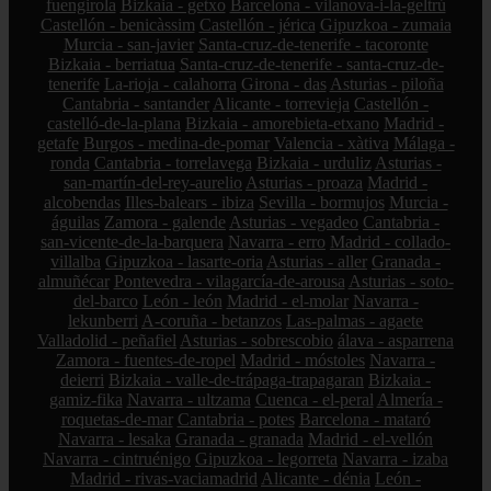
fuengirola
Bizkaia - getxo
Barcelona - vilanova-i-la-geltrú
Castellón - benicàssim
Castellón - jérica
Gipuzkoa - zumaia
Murcia - san-javier
Santa-cruz-de-tenerife - tacoronte
Bizkaia - berriatua
Santa-cruz-de-tenerife - santa-cruz-de-
tenerife
La-rioja - calahorra
Girona - das
Asturias - piloña
Cantabria - santander
Alicante - torrevieja
Castellón -
castelló-de-la-plana
Bizkaia - amorebieta-etxano
Madrid -
getafe
Burgos - medina-de-pomar
Valencia - xàtiva
Málaga -
ronda
Cantabria - torrelavega
Bizkaia - urduliz
Asturias -
san-martín-del-rey-aurelio
Asturias - proaza
Madrid -
alcobendas
Illes-balears - ibiza
Sevilla - bormujos
Murcia -
águilas
Zamora - galende
Asturias - vegadeo
Cantabria -
san-vicente-de-la-barquera
Navarra - erro
Madrid - collado-
villalba
Gipuzkoa - lasarte-oria
Asturias - aller
Granada -
almuñécar
Pontevedra - vilagarcía-de-arousa
Asturias - soto-
del-barco
León - león
Madrid - el-molar
Navarra -
lekunberri
A-coruña - betanzos
Las-palmas - agaete
Valladolid - peñafiel
Asturias - sobrescobio
álava - asparrena
Zamora - fuentes-de-ropel
Madrid - móstoles
Navarra -
deierri
Bizkaia - valle-de-trápaga-trapagaran
Bizkaia -
gamiz-fika
Navarra - ultzama
Cuenca - el-peral
Almería -
roquetas-de-mar
Cantabria - potes
Barcelona - mataró
Navarra - lesaka
Granada - granada
Madrid - el-vellón
Navarra - cintruénigo
Gipuzkoa - legorreta
Navarra - izaba
Madrid - rivas-vaciamadrid
Alicante - dénia
León -