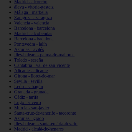
Madrid - alcorcón
álava - vitoria-gasteiz
Málaga - marbella
Zaragoza - zaragoza
Valencia - valencia
Barcelona - barcelona
Madrid - alcobendas
Barcelona - badalona
Pontevedra - lalín
Asturias - avilés
Illes-balears - palma-de-mallorca
Toledo - seseña
Cantabria - val-de-san-vicente
Alicante - alicante
Girona - lloret-de-mar
Sevilla - sevilla
León - sahagún
Granada - granada
Cádiz - tarifa
Lugo - viveiro
Murcia - san-javier
Santa-cruz-de-tenerife - tacoronte
Asturias - grado
Illes-balears - santa-eulària-des-riu
Madrid - alcalá-de-henares