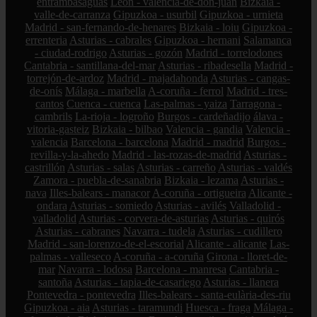
entrambasaguas
León - valencia-de-don-juan
Bizkaia -
valle-de-carranza
Gipuzkoa - usurbil
Gipuzkoa - urnieta
Madrid - san-fernando-de-henares
Bizkaia - loiu
Gipuzkoa -
errenteria
Asturias - cabrales
Gipuzkoa - hernani
Salamanca
- ciudad-rodrigo
Asturias - gozón
Madrid - torrelodones
Cantabria - santillana-del-mar
Asturias - ribadesella
Madrid -
torrejón-de-ardoz
Madrid - majadahonda
Asturias - cangas-
de-onís
Málaga - marbella
A-coruña - ferrol
Madrid - tres-
cantos
Cuenca - cuenca
Las-palmas - yaiza
Tarragona -
cambrils
La-rioja - logroño
Burgos - cardeñadijo
álava -
vitoria-gasteiz
Bizkaia - bilbao
Valencia - gandia
Valencia -
valencia
Barcelona - barcelona
Madrid - madrid
Burgos -
revilla-y-la-ahedo
Madrid - las-rozas-de-madrid
Asturias -
castrillón
Asturias - salas
Asturias - carreño
Asturias - valdés
Zamora - puebla-de-sanabria
Bizkaia - lezama
Asturias -
nava
Illes-balears - manacor
A-coruña - ortigueira
Alicante -
ondara
Asturias - somiedo
Asturias - avilés
Valladolid -
valladolid
Asturias - corvera-de-asturias
Asturias - quirós
Asturias - cabranes
Navarra - tudela
Asturias - cudillero
Madrid - san-lorenzo-de-el-escorial
Alicante - alicante
Las-
palmas - valleseco
A-coruña - a-coruña
Girona - lloret-de-
mar
Navarra - lodosa
Barcelona - manresa
Cantabria -
santoña
Asturias - tapia-de-casariego
Asturias - llanera
Pontevedra - pontevedra
Illes-balears - santa-eulària-des-riu
Gipuzkoa - aia
Asturias - taramundi
Huesca - fraga
Málaga -