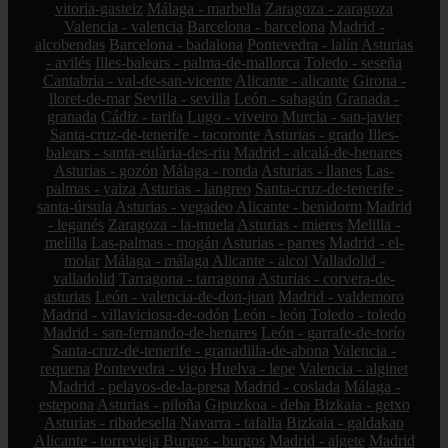
vitoria-gasteiz
Málaga - marbella
Zaragoza - zaragoza
Valencia - valencia
Barcelona - barcelona
Madrid -
alcobendas
Barcelona - badalona
Pontevedra - lalín
Asturias
- avilés
Illes-balears - palma-de-mallorca
Toledo - seseña
Cantabria - val-de-san-vicente
Alicante - alicante
Girona -
lloret-de-mar
Sevilla - sevilla
León - sahagún
Granada -
granada
Cádiz - tarifa
Lugo - viveiro
Murcia - san-javier
Santa-cruz-de-tenerife - tacoronte
Asturias - grado
Illes-
balears - santa-eulària-des-riu
Madrid - alcalá-de-henares
Asturias - gozón
Málaga - ronda
Asturias - llanes
Las-
palmas - yaiza
Asturias - langreo
Santa-cruz-de-tenerife -
santa-úrsula
Asturias - vegadeo
Alicante - benidorm
Madrid
- leganés
Zaragoza - la-muela
Asturias - mieres
Melilla -
melilla
Las-palmas - mogán
Asturias - parres
Madrid - el-
molar
Málaga - málaga
Alicante - alcoi
Valladolid -
valladolid
Tarragona - tarragona
Asturias - corvera-de-
asturias
León - valencia-de-don-juan
Madrid - valdemoro
Madrid - villaviciosa-de-odón
León - león
Toledo - toledo
Madrid - san-fernando-de-henares
León - garrafe-de-torío
Santa-cruz-de-tenerife - granadilla-de-abona
Valencia -
requena
Pontevedra - vigo
Huelva - lepe
Valencia - alginet
Madrid - pelayos-de-la-presa
Madrid - coslada
Málaga -
estepona
Asturias - piloña
Gipuzkoa - deba
Bizkaia - getxo
Asturias - ribadesella
Navarra - tafalla
Bizkaia - galdakao
Alicante - torrevieja
Burgos - burgos
Madrid - algete
Madrid