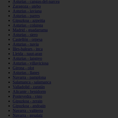
Asturias - cangas-del-narcea
Zaragoza - utebo
Asturias - laviana
Asturias - parres
Gipuzkoa - azpeitia
Asturias - colunga
Madrid - guadarrama
Asturias - siero
Castellón - orpesa
Asturias - navia
Illes-balears - inca
Lleida - naut-aran
Asturias - langreo
Asturias - villaviciosa
Girona - olot
Asturias - llanes
Navarra - pamplona
Salamanca - salamanca
Valladolid - zaratán
Alicante - benidorm
Pontevedra - vigo
Gipuzkoa - zerain
Gipuzkoa - andoain
Navarra - valtierra
Navarra - gesalatz