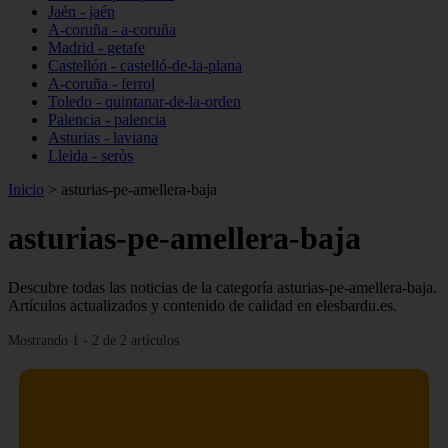
Jaén - jaén
A-coruña - a-coruña
Madrid - getafe
Castellón - castelló-de-la-plana
A-coruña - ferrol
Toledo - quintanar-de-la-orden
Palencia - palencia
Asturias - laviana
Lleida - seròs
Inicio
>
asturias-pe-amellera-baja
asturias-pe-amellera-baja
Descubre todas las noticias de la categoría asturias-pe-amellera-baja.
Artículos actualizados y contenido de calidad en elesbardu.es.
Mostrando 1 - 2 de 2 artículos