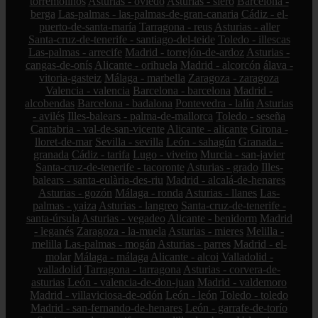
torremolinos
Asturias - oviedo
Asturias - siero
Barcelona -
berga
Las-palmas - las-palmas-de-gran-canaria
Cádiz - el-
puerto-de-santa-maría
Tarragona - reus
Asturias - aller
Santa-cruz-de-tenerife - santiago-del-teide
Toledo - illescas
Las-palmas - arrecife
Madrid - torrejón-de-ardoz
Asturias -
cangas-de-onís
Alicante - orihuela
Madrid - alcorcón
álava -
vitoria-gasteiz
Málaga - marbella
Zaragoza - zaragoza
Valencia - valencia
Barcelona - barcelona
Madrid -
alcobendas
Barcelona - badalona
Pontevedra - lalín
Asturias
- avilés
Illes-balears - palma-de-mallorca
Toledo - seseña
Cantabria - val-de-san-vicente
Alicante - alicante
Girona -
lloret-de-mar
Sevilla - sevilla
León - sahagún
Granada -
granada
Cádiz - tarifa
Lugo - viveiro
Murcia - san-javier
Santa-cruz-de-tenerife - tacoronte
Asturias - grado
Illes-
balears - santa-eulària-des-riu
Madrid - alcalá-de-henares
Asturias - gozón
Málaga - ronda
Asturias - llanes
Las-
palmas - yaiza
Asturias - langreo
Santa-cruz-de-tenerife -
santa-úrsula
Asturias - vegadeo
Alicante - benidorm
Madrid
- leganés
Zaragoza - la-muela
Asturias - mieres
Melilla -
melilla
Las-palmas - mogán
Asturias - parres
Madrid - el-
molar
Málaga - málaga
Alicante - alcoi
Valladolid -
valladolid
Tarragona - tarragona
Asturias - corvera-de-
asturias
León - valencia-de-don-juan
Madrid - valdemoro
Madrid - villaviciosa-de-odón
León - león
Toledo - toledo
Madrid - san-fernando-de-henares
León - garrafe-de-torío