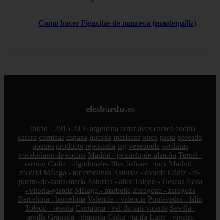
Como hacer Figacitas de manteca (mantequilla)
elesbardu.es
Inicio
2015
2016
argentina
arroz
aves
carnes
cocina
casera
comidas
espana
huevos
mariscos
otros
pasta
pescado
postres
producto
reposteria
tag
venezuela
verduras
vocabulario de cocina
Madrid - pozuelo-de-alarcón
Teruel -
sarrión
Cádiz - algodonales
Illes-balears - inca
Madrid -
madrid
Málaga - torremolinos
Asturias - oviedo
Cádiz - el-
puerto-de-santa-maría
Asturias - aller
Toledo - illescas
álava
- vitoria-gasteiz
Málaga - marbella
Zaragoza - zaragoza
Barcelona - barcelona
Valencia - valencia
Pontevedra - lalín
Toledo - seseña
Cantabria - val-de-san-vicente
Sevilla -
sevilla
Granada - granada
Cádiz - tarifa
Lugo - viveiro