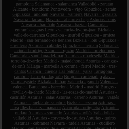
pamplona
Salamanca - salamanca
Valladolid - zaratán
Alicante - benidorm
Pontevedra - vigo
Gipuzkoa - zerain
Gipuzkoa - andoain
Navarra - valtierra
Navarra - gesalatz
Navarra - larraun
Navarra - abaurrea-baja
Asturias - onís
Navarra - barañain
Navarra - baztan
Cantabria -
entrambasaguas
León - valencia-de-don-juan
Bizkaia -
valle-de-carranza
Gipuzkoa - usurbil
Gipuzkoa - urnieta
Madrid - san-fernando-de-henares
Bizkaia - loiu
Gipuzkoa -
errenteria
Asturias - cabrales
Gipuzkoa - hernani
Salamanca
- ciudad-rodrigo
Asturias - gozón
Madrid - torrelodones
Cantabria - santillana-del-mar
Asturias - ribadesella
Madrid -
torrejón-de-ardoz
Madrid - majadahonda
Asturias - cangas-
de-onís
Málaga - marbella
A-coruña - ferrol
Madrid - tres-
cantos
Cuenca - cuenca
Las-palmas - yaiza
Tarragona -
cambrils
La-rioja - logroño
Burgos - cardeñadijo
álava -
vitoria-gasteiz
Bizkaia - bilbao
Valencia - gandia
Valencia -
valencia
Barcelona - barcelona
Madrid - madrid
Burgos -
revilla-y-la-ahedo
Madrid - las-rozas-de-madrid
Asturias -
castrillón
Asturias - salas
Asturias - carreño
Asturias - valdés
Zamora - puebla-de-sanabria
Bizkaia - lezama
Asturias -
nava
Illes-balears - manacor
A-coruña - ortigueira
Alicante -
ondara
Asturias - somiedo
Asturias - avilés
Valladolid -
valladolid
Asturias - corvera-de-asturias
Asturias - quirós
Asturias - cabranes
Navarra - tudela
Asturias - cudillero
Madrid - san-lorenzo-de-el-escorial
Alicante - alicante
Las-