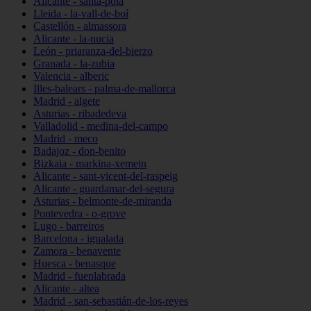
Alicante - santa-pola
Lleida - la-vall-de-boí
Castellón - almassora
Alicante - la-nucia
León - priaranza-del-bierzo
Granada - la-zubia
Valencia - alberic
Illes-balears - palma-de-mallorca
Madrid - algete
Asturias - ribadedeva
Valladolid - medina-del-campo
Madrid - meco
Badajoz - don-benito
Bizkaia - markina-xemein
Alicante - sant-vicent-del-raspeig
Alicante - guardamar-del-segura
Asturias - belmonte-de-miranda
Pontevedra - o-grove
Lugo - barreiros
Barcelona - igualada
Zamora - benavente
Huesca - benasque
Madrid - fuenlabrada
Alicante - altea
Madrid - san-sebastián-de-los-reyes