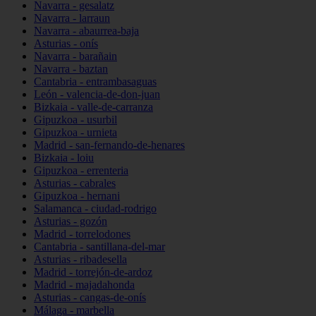
Navarra - gesalatz
Navarra - larraun
Navarra - abaurrea-baja
Asturias - onís
Navarra - barañain
Navarra - baztan
Cantabria - entrambasaguas
León - valencia-de-don-juan
Bizkaia - valle-de-carranza
Gipuzkoa - usurbil
Gipuzkoa - urnieta
Madrid - san-fernando-de-henares
Bizkaia - loiu
Gipuzkoa - errenteria
Asturias - cabrales
Gipuzkoa - hernani
Salamanca - ciudad-rodrigo
Asturias - gozón
Madrid - torrelodones
Cantabria - santillana-del-mar
Asturias - ribadesella
Madrid - torrejón-de-ardoz
Madrid - majadahonda
Asturias - cangas-de-onís
Málaga - marbella