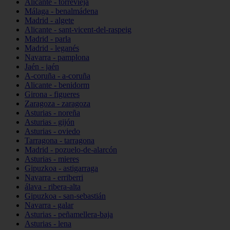
Alicante - torrevieja
Málaga - benalmádena
Madrid - algete
Alicante - sant-vicent-del-raspeig
Madrid - parla
Madrid - leganés
Navarra - pamplona
Jaén - jaén
A-coruña - a-coruña
Alicante - benidorm
Girona - figueres
Zaragoza - zaragoza
Asturias - noreña
Asturias - gijón
Asturias - oviedo
Tarragona - tarragona
Madrid - pozuelo-de-alarcón
Asturias - mieres
Gipuzkoa - astigarraga
Navarra - erriberri
álava - ribera-alta
Gipuzkoa - san-sebastián
Navarra - galar
Asturias - peñamellera-baja
Asturias - lena