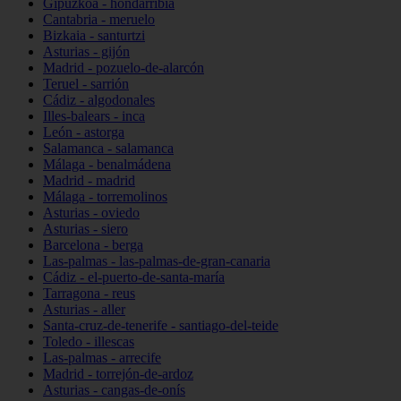
Gipuzkoa - hondarribia
Cantabria - meruelo
Bizkaia - santurtzi
Asturias - gijón
Madrid - pozuelo-de-alarcón
Teruel - sarrión
Cádiz - algodonales
Illes-balears - inca
León - astorga
Salamanca - salamanca
Málaga - benalmádena
Madrid - madrid
Málaga - torremolinos
Asturias - oviedo
Asturias - siero
Barcelona - berga
Las-palmas - las-palmas-de-gran-canaria
Cádiz - el-puerto-de-santa-maría
Tarragona - reus
Asturias - aller
Santa-cruz-de-tenerife - santiago-del-teide
Toledo - illescas
Las-palmas - arrecife
Madrid - torrejón-de-ardoz
Asturias - cangas-de-onís