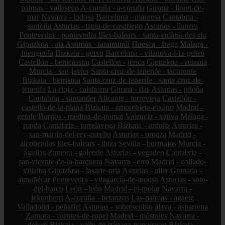
palmas - valleseco
A-coruña - a-coruña
Girona - lloret-de-
mar
Navarra - lodosa
Barcelona - manresa
Cantabria -
santoña
Asturias - tapia-de-casariego
Asturias - llanera
Pontevedra - pontevedra
Illes-balears - santa-eulària-des-riu
Gipuzkoa - aia
Asturias - taramundi
Huesca - fraga
Málaga -
fuengirola
Bizkaia - getxo
Barcelona - vilanova-i-la-geltrú
Castellón - benicàssim
Castellón - jérica
Gipuzkoa - zumaia
Murcia - san-javier
Santa-cruz-de-tenerife - tacoronte
Bizkaia - berriatua
Santa-cruz-de-tenerife - santa-cruz-de-
tenerife
La-rioja - calahorra
Girona - das
Asturias - piloña
Cantabria - santander
Alicante - torrevieja
Castellón -
castelló-de-la-plana
Bizkaia - amorebieta-etxano
Madrid -
getafe
Burgos - medina-de-pomar
Valencia - xàtiva
Málaga -
ronda
Cantabria - torrelavega
Bizkaia - urduliz
Asturias -
san-martín-del-rey-aurelio
Asturias - proaza
Madrid -
alcobendas
Illes-balears - ibiza
Sevilla - bormujos
Murcia -
águilas
Zamora - galende
Asturias - vegadeo
Cantabria -
san-vicente-de-la-barquera
Navarra - erro
Madrid - collado-
villalba
Gipuzkoa - lasarte-oria
Asturias - aller
Granada -
almuñécar
Pontevedra - vilagarcía-de-arousa
Asturias - soto-
del-barco
León - león
Madrid - el-molar
Navarra -
lekunberri
A-coruña - betanzos
Las-palmas - agaete
Valladolid - peñafiel
Asturias - sobrescobio
álava - asparrena
Zamora - fuentes-de-ropel
Madrid - móstoles
Navarra -
deierri
Bizkaia - valle-de-trápaga-trapagaran
Bizkaia -