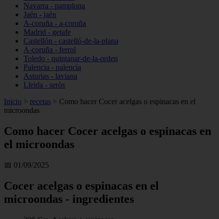
Navarra - pamplona
Jaén - jaén
A-coruña - a-coruña
Madrid - getafe
Castellón - castelló-de-la-plana
A-coruña - ferrol
Toledo - quintanar-de-la-orden
Palencia - palencia
Asturias - laviana
Lleida - seròs
Inicio
>
recetas
>
Como hacer Cocer acelgas o espinacas en el
microondas
Como hacer Cocer acelgas o espinacas en
el microondas
📅 01/09/2025
Cocer acelgas o espinacas en el
microondas - ingredientes