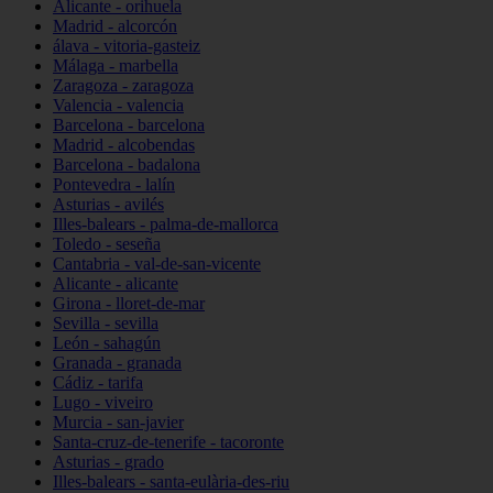
Alicante - orihuela
Madrid - alcorcón
álava - vitoria-gasteiz
Málaga - marbella
Zaragoza - zaragoza
Valencia - valencia
Barcelona - barcelona
Madrid - alcobendas
Barcelona - badalona
Pontevedra - lalín
Asturias - avilés
Illes-balears - palma-de-mallorca
Toledo - seseña
Cantabria - val-de-san-vicente
Alicante - alicante
Girona - lloret-de-mar
Sevilla - sevilla
León - sahagún
Granada - granada
Cádiz - tarifa
Lugo - viveiro
Murcia - san-javier
Santa-cruz-de-tenerife - tacoronte
Asturias - grado
Illes-balears - santa-eulària-des-riu