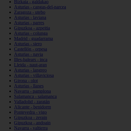
Bizkaia - galdakao
Asturias - cangas-del-narcea
Zaragoza - utebo
Asturias - laviana
Asturias - parres
Gipuzkoa - azpeitia
Asturias - colunga
Madrid - guadarrama
Asturias - siero
Castellón - orpesa
Asturias - navia
Illes-balears - inca
Lleida - naut-aran
Asturias - langreo
Asturias - villaviciosa
Girona - olot
Asturias - llanes
Navarra - pamplona
Salamanca - salamanca
Valladolid - zaratán
Alicante - benidorm
Pontevedra - vigo
Gipuzkoa - zerain
Gipuzkoa - andoain
Navarra - valtierra