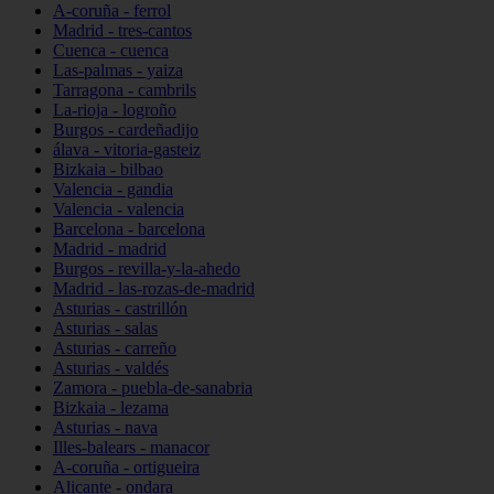
A-coruña - ferrol
Madrid - tres-cantos
Cuenca - cuenca
Las-palmas - yaiza
Tarragona - cambrils
La-rioja - logroño
Burgos - cardeñadijo
álava - vitoria-gasteiz
Bizkaia - bilbao
Valencia - gandia
Valencia - valencia
Barcelona - barcelona
Madrid - madrid
Burgos - revilla-y-la-ahedo
Madrid - las-rozas-de-madrid
Asturias - castrillón
Asturias - salas
Asturias - carreño
Asturias - valdés
Zamora - puebla-de-sanabria
Bizkaia - lezama
Asturias - nava
Illes-balears - manacor
A-coruña - ortigueira
Alicante - ondara