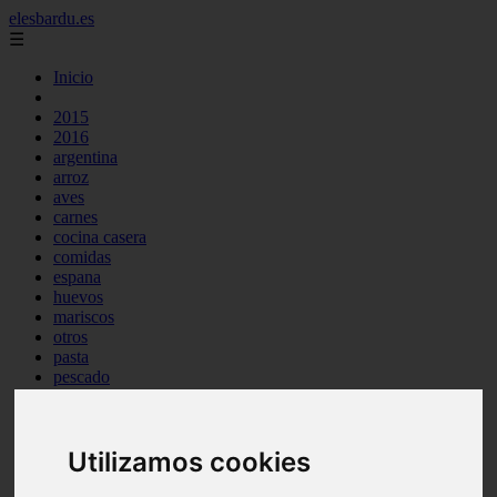
elesbardu.es
☰
Inicio
2015
2016
argentina
arroz
aves
carnes
cocina casera
comidas
espana
huevos
mariscos
otros
pasta
pescado
postres
producto
reposteria
Utilizamos cookies
tag
venezuela
verduras