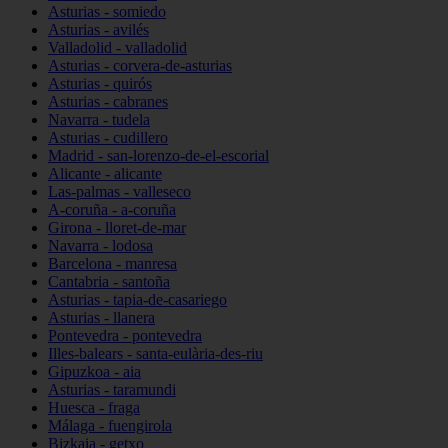
Asturias - somiedo
Asturias - avilés
Valladolid - valladolid
Asturias - corvera-de-asturias
Asturias - quirós
Asturias - cabranes
Navarra - tudela
Asturias - cudillero
Madrid - san-lorenzo-de-el-escorial
Alicante - alicante
Las-palmas - valleseco
A-coruña - a-coruña
Girona - lloret-de-mar
Navarra - lodosa
Barcelona - manresa
Cantabria - santoña
Asturias - tapia-de-casariego
Asturias - llanera
Pontevedra - pontevedra
Illes-balears - santa-eulària-des-riu
Gipuzkoa - aia
Asturias - taramundi
Huesca - fraga
Málaga - fuengirola
Bizkaia - getxo