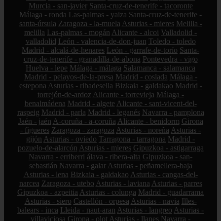
Murcia - san-javier
Santa-cruz-de-tenerife - tacoronte
Málaga - ronda
Las-palmas - yaiza
Santa-cruz-de-tenerife -
santa-úrsula
Zaragoza - la-muela
Asturias - mieres
Melilla -
melilla
Las-palmas - mogán
Alicante - alcoi
Valladolid -
valladolid
León - valencia-de-don-juan
Toledo - toledo
Madrid - alcalá-de-henares
León - garrafe-de-torío
Santa-
cruz-de-tenerife - granadilla-de-abona
Pontevedra - vigo
Huelva - lepe
Málaga - málaga
Salamanca - salamanca
Madrid - pelayos-de-la-presa
Madrid - coslada
Málaga -
estepona
Asturias - ribadesella
Bizkaia - galdakao
Madrid -
torrejón-de-ardoz
Alicante - torrevieja
Málaga -
benalmádena
Madrid - algete
Alicante - sant-vicent-del-
raspeig
Madrid - parla
Madrid - leganés
Navarra - pamplona
Jaén - jaén
A-coruña - a-coruña
Alicante - benidorm
Girona
- figueres
Zaragoza - zaragoza
Asturias - noreña
Asturias -
gijón
Asturias - oviedo
Tarragona - tarragona
Madrid -
pozuelo-de-alarcón
Asturias - mieres
Gipuzkoa - astigarraga
Navarra - erriberri
álava - ribera-alta
Gipuzkoa - san-
sebastián
Navarra - galar
Asturias - peñamellera-baja
Asturias - lena
Bizkaia - galdakao
Asturias - cangas-del-
narcea
Zaragoza - utebo
Asturias - laviana
Asturias - parres
Gipuzkoa - azpeitia
Asturias - colunga
Madrid - guadarrama
Asturias - siero
Castellón - orpesa
Asturias - navia
Illes-
balears - inca
Lleida - naut-aran
Asturias - langreo
Asturias -
villaviciosa
Girona - olot
Asturias - llanes
Navarra -