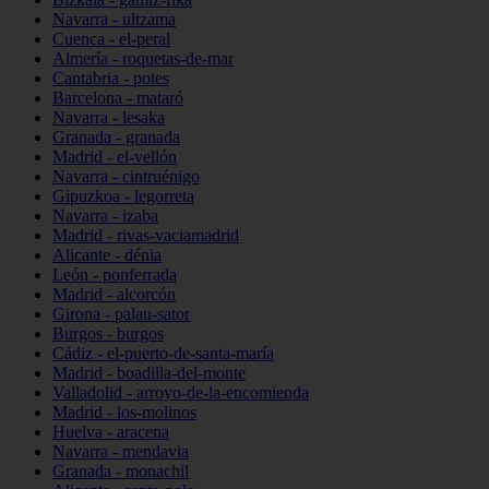
Navarra - ultzama
Cuenca - el-peral
Almería - roquetas-de-mar
Cantabria - potes
Barcelona - mataró
Navarra - lesaka
Granada - granada
Madrid - el-vellón
Navarra - cintruénigo
Gipuzkoa - legorreta
Navarra - izaba
Madrid - rivas-vaciamadrid
Alicante - dénia
León - ponferrada
Madrid - alcorcón
Girona - palau-sator
Burgos - burgos
Cádiz - el-puerto-de-santa-maría
Madrid - boadilla-del-monte
Valladolid - arroyo-de-la-encomienda
Madrid - los-molinos
Huelva - aracena
Navarra - mendavia
Granada - monachil