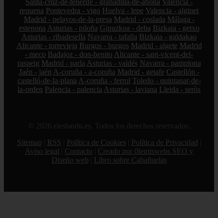
Santa-cruz-de-tenerife - granadilla-de-abona
Valencia -
requena
Pontevedra - vigo
Huelva - lepe
Valencia - alginet
Madrid - pelayos-de-la-presa
Madrid - coslada
Málaga -
estepona
Asturias - piloña
Gipuzkoa - deba
Bizkaia - getxo
Asturias - ribadesella
Navarra - tafalla
Bizkaia - galdakao
Alicante - torrevieja
Burgos - burgos
Madrid - algete
Madrid
- meco
Badajoz - don-benito
Alicante - sant-vicent-del-
raspeig
Madrid - parla
Asturias - valdés
Navarra - pamplona
Jaén - jaén
A-coruña - a-coruña
Madrid - getafe
Castellón -
castelló-de-la-plana
A-coruña - ferrol
Toledo - quintanar-de-
la-orden
Palencia - palencia
Asturias - laviana
Lleida - seròs
© 2026 elesbardu.es. Todos los derechos reservados.
Sitemap
|
RSS
|
Política de Cookies
|
Política de Privacidad
|
Aviso legal
|
Contacto
|
Creado por 0lemiswebs SEO y
Diseño web
|
Libro sobre Cabañuelas