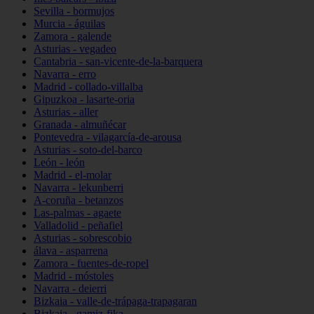
Sevilla - bormujos
Murcia - águilas
Zamora - galende
Asturias - vegadeo
Cantabria - san-vicente-de-la-barquera
Navarra - erro
Madrid - collado-villalba
Gipuzkoa - lasarte-oria
Asturias - aller
Granada - almuñécar
Pontevedra - vilagarcía-de-arousa
Asturias - soto-del-barco
León - león
Madrid - el-molar
Navarra - lekunberri
A-coruña - betanzos
Las-palmas - agaete
Valladolid - peñafiel
Asturias - sobrescobio
álava - asparrena
Zamora - fuentes-de-ropel
Madrid - móstoles
Navarra - deierri
Bizkaia - valle-de-trápaga-trapagaran
Bizkaia - gamiz-fika