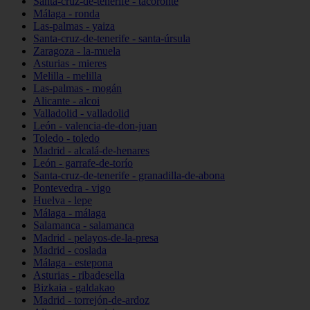
Santa-cruz-de-tenerife - tacoronte
Málaga - ronda
Las-palmas - yaiza
Santa-cruz-de-tenerife - santa-úrsula
Zaragoza - la-muela
Asturias - mieres
Melilla - melilla
Las-palmas - mogán
Alicante - alcoi
Valladolid - valladolid
León - valencia-de-don-juan
Toledo - toledo
Madrid - alcalá-de-henares
León - garrafe-de-torío
Santa-cruz-de-tenerife - granadilla-de-abona
Pontevedra - vigo
Huelva - lepe
Málaga - málaga
Salamanca - salamanca
Madrid - pelayos-de-la-presa
Madrid - coslada
Málaga - estepona
Asturias - ribadesella
Bizkaia - galdakao
Madrid - torrejón-de-ardoz