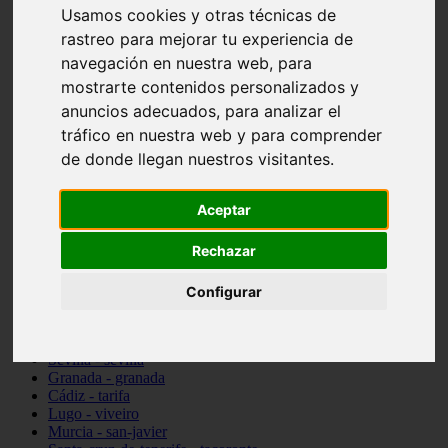
Usamos cookies y otras técnicas de
vocabulario de cocina
Madrid - pozuelo-de-alarcón
rastreo para mejorar tu experiencia de
Teruel - sarrión
navegación en nuestra web, para
Cádiz - algodonales
mostrarte contenidos personalizados y
Illes-balears - inca
Madrid - madrid
anuncios adecuados, para analizar el
Málaga - torremolinos
tráfico en nuestra web y para comprender
Asturias - oviedo
de donde llegan nuestros visitantes.
Cádiz - el-puerto-de-santa-maría
Asturias - aller
Toledo - illescas
Aceptar
álava - vitoria-gasteiz
Málaga - marbella
Rechazar
Zaragoza - zaragoza
Barcelona - barcelona
Valencia - valencia
Configurar
Pontevedra - lalín
Toledo - seseña
Cantabria - val-de-san-vicente
Sevilla - sevilla
Granada - granada
Cádiz - tarifa
Lugo - viveiro
Murcia - san-javier