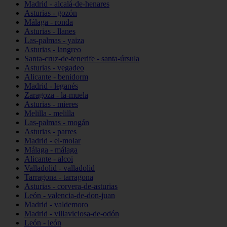
Madrid - alcalá-de-henares
Asturias - gozón
Málaga - ronda
Asturias - llanes
Las-palmas - yaiza
Asturias - langreo
Santa-cruz-de-tenerife - santa-úrsula
Asturias - vegadeo
Alicante - benidorm
Madrid - leganés
Zaragoza - la-muela
Asturias - mieres
Melilla - melilla
Las-palmas - mogán
Asturias - parres
Madrid - el-molar
Málaga - málaga
Alicante - alcoi
Valladolid - valladolid
Tarragona - tarragona
Asturias - corvera-de-asturias
León - valencia-de-don-juan
Madrid - valdemoro
Madrid - villaviciosa-de-odón
León - león