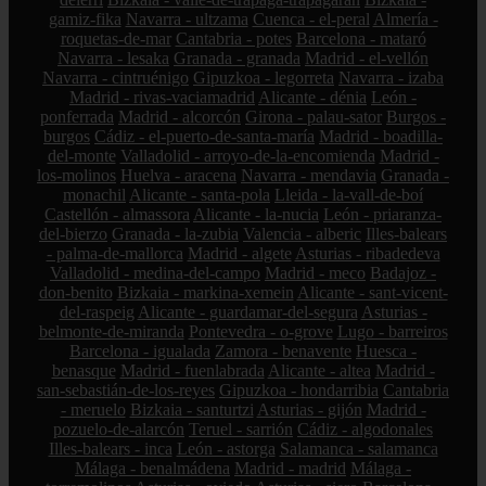
gamiz-fika
Navarra - ultzama
Cuenca - el-peral
Almería -
roquetas-de-mar
Cantabria - potes
Barcelona - mataró
Navarra - lesaka
Granada - granada
Madrid - el-vellón
Navarra - cintruénigo
Gipuzkoa - legorreta
Navarra - izaba
Madrid - rivas-vaciamadrid
Alicante - dénia
León -
ponferrada
Madrid - alcorcón
Girona - palau-sator
Burgos -
burgos
Cádiz - el-puerto-de-santa-maría
Madrid - boadilla-
del-monte
Valladolid - arroyo-de-la-encomienda
Madrid -
los-molinos
Huelva - aracena
Navarra - mendavia
Granada -
monachil
Alicante - santa-pola
Lleida - la-vall-de-boí
Castellón - almassora
Alicante - la-nucia
León - priaranza-
del-bierzo
Granada - la-zubia
Valencia - alberic
Illes-balears
- palma-de-mallorca
Madrid - algete
Asturias - ribadedeva
Valladolid - medina-del-campo
Madrid - meco
Badajoz -
don-benito
Bizkaia - markina-xemein
Alicante - sant-vicent-
del-raspeig
Alicante - guardamar-del-segura
Asturias -
belmonte-de-miranda
Pontevedra - o-grove
Lugo - barreiros
Barcelona - igualada
Zamora - benavente
Huesca -
benasque
Madrid - fuenlabrada
Alicante - altea
Madrid -
san-sebastián-de-los-reyes
Gipuzkoa - hondarribia
Cantabria
- meruelo
Bizkaia - santurtzi
Asturias - gijón
Madrid -
pozuelo-de-alarcón
Teruel - sarrión
Cádiz - algodonales
Illes-balears - inca
León - astorga
Salamanca - salamanca
Málaga - benalmádena
Madrid - madrid
Málaga -