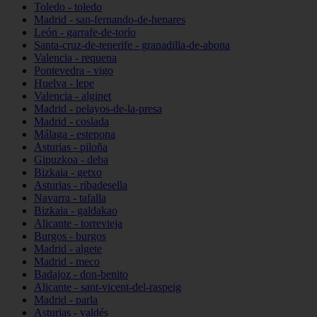
Toledo - toledo
Madrid - san-fernando-de-henares
León - garrafe-de-torío
Santa-cruz-de-tenerife - granadilla-de-abona
Valencia - requena
Pontevedra - vigo
Huelva - lepe
Valencia - alginet
Madrid - pelayos-de-la-presa
Madrid - coslada
Málaga - estepona
Asturias - piloña
Gipuzkoa - deba
Bizkaia - getxo
Asturias - ribadesella
Navarra - tafalla
Bizkaia - galdakao
Alicante - torrevieja
Burgos - burgos
Madrid - algete
Madrid - meco
Badajoz - don-benito
Alicante - sant-vicent-del-raspeig
Madrid - parla
Asturias - valdés