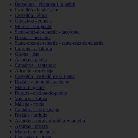
Barcelona - vilanova-i-la-geltrú
Castellón - benicàssim
Castellón - jérica
Gipuzkoa - zumaia
Murcia - san-javier
Santa-cruz-de-tenerife - tacoronte
Bizkaia - berriatua
Santa-cruz-de-tenerife - santa-cruz-de-tenerife
La-rioja - calahorra
Girona - das
Asturias - piloña
Cantabria - santander
Alicante - torrevieja
Castellón - castelló-de-la-plana
Bizkaia - amorebieta-etxano
Madrid - getafe
Burgos - medina-de-pomar
Valencia - xàtiva
Málaga - ronda
Cantabria - torrelavega
Bizkaia - urduliz
Asturias - san-martín-del-rey-aurelio
Asturias - proaza
Madrid - alcobendas
Illes-balears - ibiza