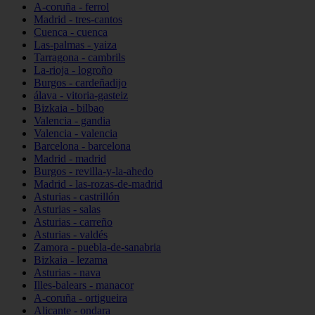
A-coruña - ferrol
Madrid - tres-cantos
Cuenca - cuenca
Las-palmas - yaiza
Tarragona - cambrils
La-rioja - logroño
Burgos - cardeñadijo
álava - vitoria-gasteiz
Bizkaia - bilbao
Valencia - gandia
Valencia - valencia
Barcelona - barcelona
Madrid - madrid
Burgos - revilla-y-la-ahedo
Madrid - las-rozas-de-madrid
Asturias - castrillón
Asturias - salas
Asturias - carreño
Asturias - valdés
Zamora - puebla-de-sanabria
Bizkaia - lezama
Asturias - nava
Illes-balears - manacor
A-coruña - ortigueira
Alicante - ondara