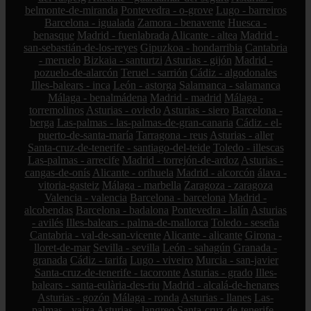
belmonte-de-miranda
Pontevedra - o-grove
Lugo - barreiros
Barcelona - igualada
Zamora - benavente
Huesca -
benasque
Madrid - fuenlabrada
Alicante - altea
Madrid -
san-sebastián-de-los-reyes
Gipuzkoa - hondarribia
Cantabria
- meruelo
Bizkaia - santurtzi
Asturias - gijón
Madrid -
pozuelo-de-alarcón
Teruel - sarrión
Cádiz - algodonales
Illes-balears - inca
León - astorga
Salamanca - salamanca
Málaga - benalmádena
Madrid - madrid
Málaga -
torremolinos
Asturias - oviedo
Asturias - siero
Barcelona -
berga
Las-palmas - las-palmas-de-gran-canaria
Cádiz - el-
puerto-de-santa-maría
Tarragona - reus
Asturias - aller
Santa-cruz-de-tenerife - santiago-del-teide
Toledo - illescas
Las-palmas - arrecife
Madrid - torrejón-de-ardoz
Asturias -
cangas-de-onís
Alicante - orihuela
Madrid - alcorcón
álava -
vitoria-gasteiz
Málaga - marbella
Zaragoza - zaragoza
Valencia - valencia
Barcelona - barcelona
Madrid -
alcobendas
Barcelona - badalona
Pontevedra - lalín
Asturias
- avilés
Illes-balears - palma-de-mallorca
Toledo - seseña
Cantabria - val-de-san-vicente
Alicante - alicante
Girona -
lloret-de-mar
Sevilla - sevilla
León - sahagún
Granada -
granada
Cádiz - tarifa
Lugo - viveiro
Murcia - san-javier
Santa-cruz-de-tenerife - tacoronte
Asturias - grado
Illes-
balears - santa-eulària-des-riu
Madrid - alcalá-de-henares
Asturias - gozón
Málaga - ronda
Asturias - llanes
Las-
palmas - yaiza
Asturias - langreo
Santa-cruz-de-tenerife -