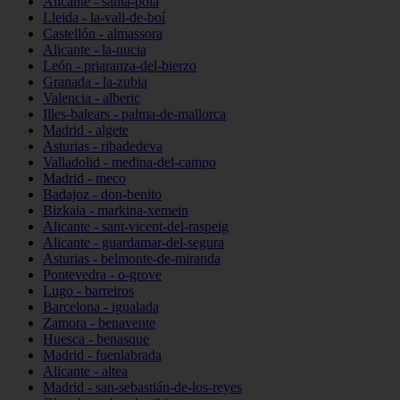
Alicante - santa-pola
Lleida - la-vall-de-boí
Castellón - almassora
Alicante - la-nucia
León - priaranza-del-bierzo
Granada - la-zubia
Valencia - alberic
Illes-balears - palma-de-mallorca
Madrid - algete
Asturias - ribadedeva
Valladolid - medina-del-campo
Madrid - meco
Badajoz - don-benito
Bizkaia - markina-xemein
Alicante - sant-vicent-del-raspeig
Alicante - guardamar-del-segura
Asturias - belmonte-de-miranda
Pontevedra - o-grove
Lugo - barreiros
Barcelona - igualada
Zamora - benavente
Huesca - benasque
Madrid - fuenlabrada
Alicante - altea
Madrid - san-sebastián-de-los-reyes