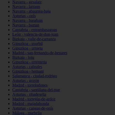
Navarra - gesalatz
Navarra - larraun
Navarra - abaurrea-baja
Asturias - onís
Navarra - barañain
Navarra - baztan
Cantabria - entrambasaguas
León - valencia-de-don-juan
Bizkaia - valle-de-carranza
Gipuzkoa - usurbil
Gipuzkoa - urnieta
Madrid - san-fernando-de-henares
Bizkaia - loiu
Gipuzkoa - errenteria
Asturias - cabrales
Gipuzkoa - hernani
Salamanca - ciudad-rodrigo
Asturias - gozón
Madrid - torrelodones
Cantabria - santillana-del-mar
Asturias - ribadesella
Madrid - torrejón-de-ardoz
Madrid - majadahonda
Asturias - cangas-de-onís
Málaga - marbella