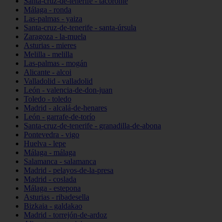
Santa-cruz-de-tenerife - tacoronte
Málaga - ronda
Las-palmas - yaiza
Santa-cruz-de-tenerife - santa-úrsula
Zaragoza - la-muela
Asturias - mieres
Melilla - melilla
Las-palmas - mogán
Alicante - alcoi
Valladolid - valladolid
León - valencia-de-don-juan
Toledo - toledo
Madrid - alcalá-de-henares
León - garrafe-de-torío
Santa-cruz-de-tenerife - granadilla-de-abona
Pontevedra - vigo
Huelva - lepe
Málaga - málaga
Salamanca - salamanca
Madrid - pelayos-de-la-presa
Madrid - coslada
Málaga - estepona
Asturias - ribadesella
Bizkaia - galdakao
Madrid - torrejón-de-ardoz