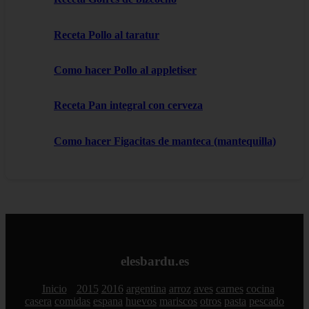
Receta Pollo al taratur
Como hacer Pollo al appletiser
Receta Pan integral con cerveza
Como hacer Figacitas de manteca (mantequilla)
elesbardu.es
Inicio
2015
2016
argentina
arroz
aves
carnes
cocina
casera
comidas
espana
huevos
mariscos
otros
pasta
pescado