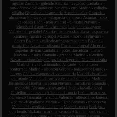
águilas
Zamora - galende
Asturias - vegadeo
Cantabria -
san-vicente-de-la-barquera
Navarra - erro
Madrid - collado-
villalba
Gipuzkoa - lasarte-oria
Asturias - aller
Granada -
almuñécar
Pontevedra - vilagarcía-de-arousa
Asturias - soto-
del-barco
León - león
Madrid - el-molar
Navarra -
lekunberri
A-coruña - betanzos
Las-palmas - agaete
Valladolid - peñafiel
Asturias - sobrescobio
álava - asparrena
Zamora - fuentes-de-ropel
Madrid - móstoles
Navarra -
deierri
Bizkaia - valle-de-trápaga-trapagaran
Bizkaia -
gamiz-fika
Navarra - ultzama
Cuenca - el-peral
Almería -
roquetas-de-mar
Cantabria - potes
Barcelona - mataró
Navarra - lesaka
Granada - granada
Madrid - el-vellón
Navarra - cintruénigo
Gipuzkoa - legorreta
Navarra - izaba
Madrid - rivas-vaciamadrid
Alicante - dénia
León -
ponferrada
Madrid - alcorcón
Girona - palau-sator
Burgos -
burgos
Cádiz - el-puerto-de-santa-maría
Madrid - boadilla-
del-monte
Valladolid - arroyo-de-la-encomienda
Madrid -
los-molinos
Huelva - aracena
Navarra - mendavia
Granada -
monachil
Alicante - santa-pola
Lleida - la-vall-de-boí
Castellón - almassora
Alicante - la-nucia
León - priaranza-
del-bierzo
Granada - la-zubia
Valencia - alberic
Illes-balears
- palma-de-mallorca
Madrid - algete
Asturias - ribadedeva
Valladolid - medina-del-campo
Madrid - meco
Badajoz -
don-benito
Bizkaia - markina-xemein
Alicante - sant-vicent-
del-raspeig
Alicante - guardamar-del-segura
Asturias -