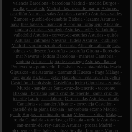
valencia
Barcelona - barcelona
Madrid - madrid
Burgos -
revilla-y-la-ahedo
Madrid - las-rozas-de-madrid
Asturias -
castrillón
Asturias - salas
Asturias - carreño
Asturias - valdés
Zamora - puebla-de-sanabria
Bizkaia - lezama
Asturias -
nava
Illes-balears - manacor
A-coruña - ortigueira
Alicante -
ondara
Asturias - somiedo
Asturias - avilés
Valladolid -
valladolid
Asturias - corvera-de-asturias
Asturias - quirós
Asturias - cabranes
Navarra - tudela
Asturias - cudillero
Madrid - san-lorenzo-de-el-escorial
Alicante - alicante
Las-
palmas - valleseco
A-coruña - a-coruña
Girona - lloret-de-
mar
Navarra - lodosa
Barcelona - manresa
Cantabria -
santoña
Asturias - tapia-de-casariego
Asturias - llanera
Pontevedra - pontevedra
Illes-balears - santa-eulària-des-riu
Gipuzkoa - aia
Asturias - taramundi
Huesca - fraga
Málaga -
fuengirola
Bizkaia - getxo
Barcelona - vilanova-i-la-geltrú
Castellón - benicàssim
Castellón - jérica
Gipuzkoa - zumaia
Murcia - san-javier
Santa-cruz-de-tenerife - tacoronte
Bizkaia - berriatua
Santa-cruz-de-tenerife - santa-cruz-de-
tenerife
La-rioja - calahorra
Girona - das
Asturias - piloña
Cantabria - santander
Alicante - torrevieja
Castellón -
castelló-de-la-plana
Bizkaia - amorebieta-etxano
Madrid -
getafe
Burgos - medina-de-pomar
Valencia - xàtiva
Málaga -
ronda
Cantabria - torrelavega
Bizkaia - urduliz
Asturias -
san-martín-del-rey-aurelio
Asturias - proaza
Madrid -
alcobendas
Illes-balears - ibiza
Sevilla - bormujos
Murcia -