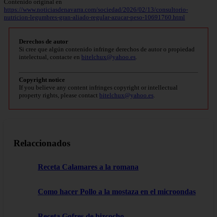
Contenido original en
https://www.noticiasdenavarra.com/sociedad/2026/02/13/consultorio-
nutricion-legumbres-gran-aliado-regular-azucar-peso-10691760.html
Derechos de autor
Si cree que algún contenido infringe derechos de autor o propiedad
intelectual, contacte en
bitelchux@yahoo.es
.
Copyright notice
If you believe any content infringes copyright or intellectual
property rights, please contact
bitelchux@yahoo.es
.
Relaccionados
Receta Calamares a la romana
Como hacer Pollo a la mostaza en el microondas
Receta Gofres de bizcocho