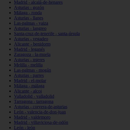
Madrid - alcalá-de-henares
Asturias - gozón
Málaga - ronda
Asturias - llanes
Las-palmas - yaiza
Asturias - langreo
Santa-cruz-de-tenerife - santa-úrsula
Asturias - vegadeo
Alicante - benidorm
Madrid - leganés
Zaragoza - la-muela
Asturias - mieres
Melilla - melilla
Las-palmas - mogán
Asturias - parres
Madrid - el-molar
Málaga - málaga
Alicante - alcoi
Valladolid - valladolid
Tarragona - tarragona
Asturias - corvera-de-asturias
León - valencia-de-don-juan
Madrid - valdemoro
Madrid - villaviciosa-de-odón
León - león