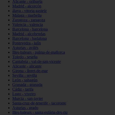
Alicante - orihuela
Madrid - alcorcón
álava - vitoria-gasteiz
Málaga - marbella
Zaragoza - zaragoza
Valencia - valencia
Barcelona - barcelona
Madrid - alcobendas
Barcelona - badalona
Pontevedra - lalín
Asturias - avilés
Illes-balears - palma-de-mallorca
Toledo - seseña
Cantabria - val-de-san-vicente
Alicante - alicante
Girona - lloret-de-mar
Sevilla - sevilla
León - sahagún
Granada - granada
Cádiz - tarifa
Lugo - viveiro
Murcia - san-javier
Santa-cruz-de-tenerife - tacoronte
Asturias - grado
Illes-balears - santa-eulària-des-riu