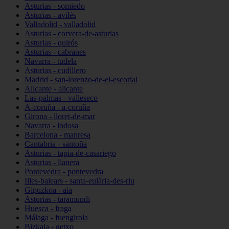
Asturias - somiedo
Asturias - avilés
Valladolid - valladolid
Asturias - corvera-de-asturias
Asturias - quirós
Asturias - cabranes
Navarra - tudela
Asturias - cudillero
Madrid - san-lorenzo-de-el-escorial
Alicante - alicante
Las-palmas - valleseco
A-coruña - a-coruña
Girona - lloret-de-mar
Navarra - lodosa
Barcelona - manresa
Cantabria - santoña
Asturias - tapia-de-casariego
Asturias - llanera
Pontevedra - pontevedra
Illes-balears - santa-eulària-des-riu
Gipuzkoa - aia
Asturias - taramundi
Huesca - fraga
Málaga - fuengirola
Bizkaia - getxo