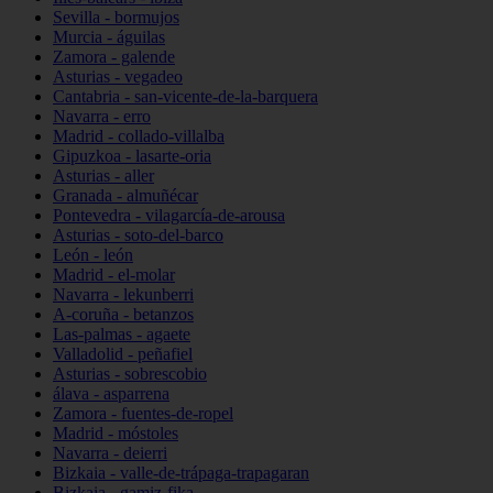
Sevilla - bormujos
Murcia - águilas
Zamora - galende
Asturias - vegadeo
Cantabria - san-vicente-de-la-barquera
Navarra - erro
Madrid - collado-villalba
Gipuzkoa - lasarte-oria
Asturias - aller
Granada - almuñécar
Pontevedra - vilagarcía-de-arousa
Asturias - soto-del-barco
León - león
Madrid - el-molar
Navarra - lekunberri
A-coruña - betanzos
Las-palmas - agaete
Valladolid - peñafiel
Asturias - sobrescobio
álava - asparrena
Zamora - fuentes-de-ropel
Madrid - móstoles
Navarra - deierri
Bizkaia - valle-de-trápaga-trapagaran
Bizkaia - gamiz-fika