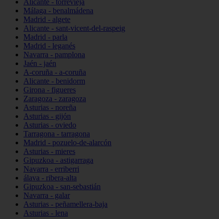
Alicante - torrevieja
Málaga - benalmádena
Madrid - algete
Alicante - sant-vicent-del-raspeig
Madrid - parla
Madrid - leganés
Navarra - pamplona
Jaén - jaén
A-coruña - a-coruña
Alicante - benidorm
Girona - figueres
Zaragoza - zaragoza
Asturias - noreña
Asturias - gijón
Asturias - oviedo
Tarragona - tarragona
Madrid - pozuelo-de-alarcón
Asturias - mieres
Gipuzkoa - astigarraga
Navarra - erriberri
álava - ribera-alta
Gipuzkoa - san-sebastián
Navarra - galar
Asturias - peñamellera-baja
Asturias - lena