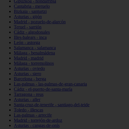
Gipuzkoa - hondarribia
Cantabria - meruelo
Bizkaia - santurtzi
Asturias - gijón
Madrid - pozuelo-de-alarcón
Teruel - sarrión
Cádiz - algodonales
Illes-balears - inca
León - astorga
Salamanca - salamanca
Málaga - benalmádena
Madrid - madrid
Málaga - torremolinos
Asturias - oviedo
Asturias - siero
Barcelona - berga
Las-palmas - las-palmas-de-gran-canaria
Cádiz - el-puerto-de-santa-maría
Tarragona - reus
Asturias - aller
Santa-cruz-de-tenerife - santiago-del-teide
Toledo - illescas
Las-palmas - arrecife
Madrid - torrejón-de-ardoz
Asturias - cangas-de-onís