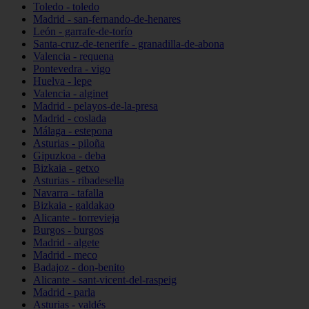
Toledo - toledo
Madrid - san-fernando-de-henares
León - garrafe-de-torío
Santa-cruz-de-tenerife - granadilla-de-abona
Valencia - requena
Pontevedra - vigo
Huelva - lepe
Valencia - alginet
Madrid - pelayos-de-la-presa
Madrid - coslada
Málaga - estepona
Asturias - piloña
Gipuzkoa - deba
Bizkaia - getxo
Asturias - ribadesella
Navarra - tafalla
Bizkaia - galdakao
Alicante - torrevieja
Burgos - burgos
Madrid - algete
Madrid - meco
Badajoz - don-benito
Alicante - sant-vicent-del-raspeig
Madrid - parla
Asturias - valdés