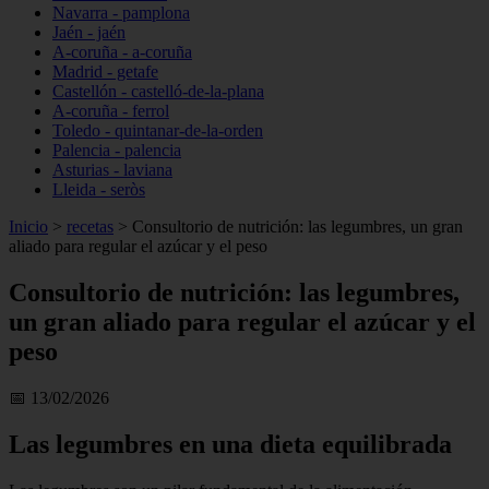
Navarra - pamplona
Jaén - jaén
A-coruña - a-coruña
Madrid - getafe
Castellón - castelló-de-la-plana
A-coruña - ferrol
Toledo - quintanar-de-la-orden
Palencia - palencia
Asturias - laviana
Lleida - seròs
Inicio
>
recetas
>
Consultorio de nutrición: las legumbres, un gran
aliado para regular el azúcar y el peso
Consultorio de nutrición: las legumbres,
un gran aliado para regular el azúcar y el
peso
📅 13/02/2026
Las legumbres en una dieta equilibrada