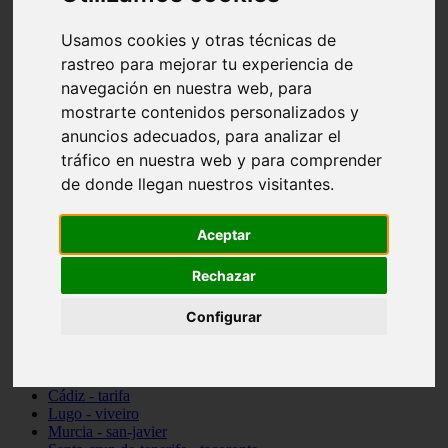
vocabulario de cocina
Madrid - pozuelo-de-alarcón
Usamos cookies y otras técnicas de
Teruel - sarrión
rastreo para mejorar tu experiencia de
Cádiz - algodonales
navegación en nuestra web, para
Illes-balears - inca
Madrid - madrid
mostrarte contenidos personalizados y
Málaga - torremolinos
anuncios adecuados, para analizar el
Asturias - oviedo
tráfico en nuestra web y para comprender
Cádiz - el-puerto-de-santa-maría
Asturias - aller
de donde llegan nuestros visitantes.
Toledo - illescas
álava - vitoria-gasteiz
Málaga - marbella
Aceptar
Zaragoza - zaragoza
Barcelona - barcelona
Rechazar
Valencia - valencia
Pontevedra - lalín
Configurar
Toledo - seseña
Cantabria - val-de-san-vicente
Sevilla - sevilla
Granada - granada
Cádiz - tarifa
Lugo - viveiro
Murcia - san-javier