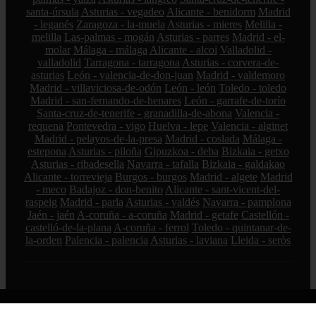
santa-úrsula
Asturias - vegadeo
Alicante - benidorm
Madrid
- leganés
Zaragoza - la-muela
Asturias - mieres
Melilla -
melilla
Las-palmas - mogán
Asturias - parres
Madrid - el-
molar
Málaga - málaga
Alicante - alcoi
Valladolid -
valladolid
Tarragona - tarragona
Asturias - corvera-de-
asturias
León - valencia-de-don-juan
Madrid - valdemoro
Madrid - villaviciosa-de-odón
León - león
Toledo - toledo
Madrid - san-fernando-de-henares
León - garrafe-de-torío
Santa-cruz-de-tenerife - granadilla-de-abona
Valencia -
requena
Pontevedra - vigo
Huelva - lepe
Valencia - alginet
Madrid - pelayos-de-la-presa
Madrid - coslada
Málaga -
estepona
Asturias - piloña
Gipuzkoa - deba
Bizkaia - getxo
Asturias - ribadesella
Navarra - tafalla
Bizkaia - galdakao
Alicante - torrevieja
Burgos - burgos
Madrid - algete
Madrid
- meco
Badajoz - don-benito
Alicante - sant-vicent-del-
raspeig
Madrid - parla
Asturias - valdés
Navarra - pamplona
Jaén - jaén
A-coruña - a-coruña
Madrid - getafe
Castellón -
castelló-de-la-plana
A-coruña - ferrol
Toledo - quintanar-de-
la-orden
Palencia - palencia
Asturias - laviana
Lleida - seròs
© 2026 elesbardu.es. Todos los derechos reservados.