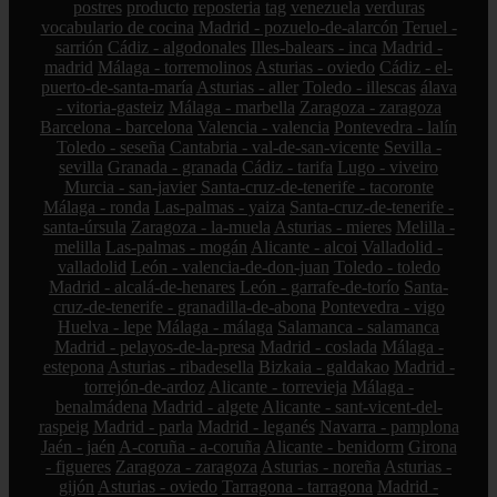
postres
producto
reposteria
tag
venezuela
verduras
vocabulario de cocina
Madrid - pozuelo-de-alarcón
Teruel -
sarrión
Cádiz - algodonales
Illes-balears - inca
Madrid -
madrid
Málaga - torremolinos
Asturias - oviedo
Cádiz - el-
puerto-de-santa-maría
Asturias - aller
Toledo - illescas
álava
- vitoria-gasteiz
Málaga - marbella
Zaragoza - zaragoza
Barcelona - barcelona
Valencia - valencia
Pontevedra - lalín
Toledo - seseña
Cantabria - val-de-san-vicente
Sevilla -
sevilla
Granada - granada
Cádiz - tarifa
Lugo - viveiro
Murcia - san-javier
Santa-cruz-de-tenerife - tacoronte
Málaga - ronda
Las-palmas - yaiza
Santa-cruz-de-tenerife -
santa-úrsula
Zaragoza - la-muela
Asturias - mieres
Melilla -
melilla
Las-palmas - mogán
Alicante - alcoi
Valladolid -
valladolid
León - valencia-de-don-juan
Toledo - toledo
Madrid - alcalá-de-henares
León - garrafe-de-torío
Santa-
cruz-de-tenerife - granadilla-de-abona
Pontevedra - vigo
Huelva - lepe
Málaga - málaga
Salamanca - salamanca
Madrid - pelayos-de-la-presa
Madrid - coslada
Málaga -
estepona
Asturias - ribadesella
Bizkaia - galdakao
Madrid -
torrejón-de-ardoz
Alicante - torrevieja
Málaga -
benalmádena
Madrid - algete
Alicante - sant-vicent-del-
raspeig
Madrid - parla
Madrid - leganés
Navarra - pamplona
Jaén - jaén
A-coruña - a-coruña
Alicante - benidorm
Girona
- figueres
Zaragoza - zaragoza
Asturias - noreña
Asturias -
gijón
Asturias - oviedo
Tarragona - tarragona
Madrid -