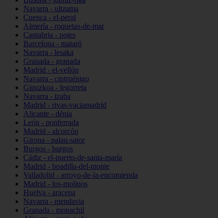
Navarra - ultzama
Cuenca - el-peral
Almería - roquetas-de-mar
Cantabria - potes
Barcelona - mataró
Navarra - lesaka
Granada - granada
Madrid - el-vellón
Navarra - cintruénigo
Gipuzkoa - legorreta
Navarra - izaba
Madrid - rivas-vaciamadrid
Alicante - dénia
León - ponferrada
Madrid - alcorcón
Girona - palau-sator
Burgos - burgos
Cádiz - el-puerto-de-santa-maría
Madrid - boadilla-del-monte
Valladolid - arroyo-de-la-encomienda
Madrid - los-molinos
Huelva - aracena
Navarra - mendavia
Granada - monachil