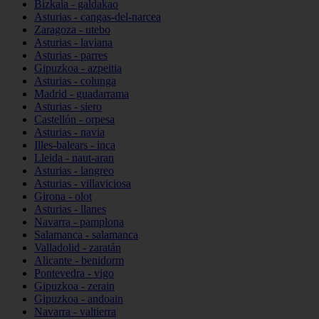
Bizkaia - galdakao
Asturias - cangas-del-narcea
Zaragoza - utebo
Asturias - laviana
Asturias - parres
Gipuzkoa - azpeitia
Asturias - colunga
Madrid - guadarrama
Asturias - siero
Castellón - orpesa
Asturias - navia
Illes-balears - inca
Lleida - naut-aran
Asturias - langreo
Asturias - villaviciosa
Girona - olot
Asturias - llanes
Navarra - pamplona
Salamanca - salamanca
Valladolid - zaratán
Alicante - benidorm
Pontevedra - vigo
Gipuzkoa - zerain
Gipuzkoa - andoain
Navarra - valtierra