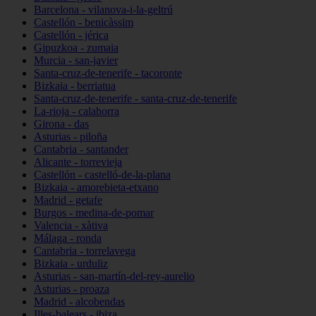
Barcelona - vilanova-i-la-geltrú
Castellón - benicàssim
Castellón - jérica
Gipuzkoa - zumaia
Murcia - san-javier
Santa-cruz-de-tenerife - tacoronte
Bizkaia - berriatua
Santa-cruz-de-tenerife - santa-cruz-de-tenerife
La-rioja - calahorra
Girona - das
Asturias - piloña
Cantabria - santander
Alicante - torrevieja
Castellón - castelló-de-la-plana
Bizkaia - amorebieta-etxano
Madrid - getafe
Burgos - medina-de-pomar
Valencia - xàtiva
Málaga - ronda
Cantabria - torrelavega
Bizkaia - urduliz
Asturias - san-martín-del-rey-aurelio
Asturias - proaza
Madrid - alcobendas
Illes-balears - ibiza