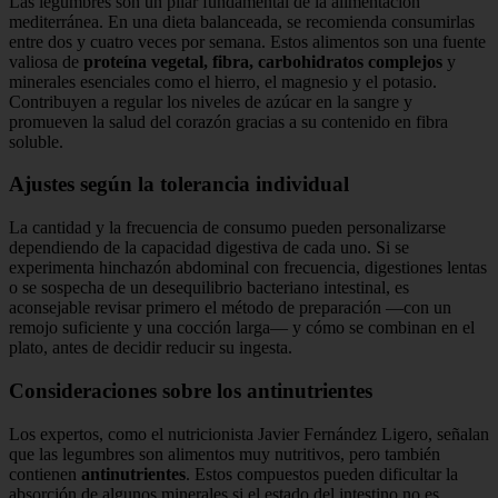
Las legumbres son un pilar fundamental de la alimentación
mediterránea. En una dieta balanceada, se recomienda consumirlas
entre dos y cuatro veces por semana. Estos alimentos son una fuente
valiosa de
proteína vegetal, fibra, carbohidratos complejos
y
minerales esenciales como el hierro, el magnesio y el potasio.
Contribuyen a regular los niveles de azúcar en la sangre y
promueven la salud del corazón gracias a su contenido en fibra
soluble.
Ajustes según la tolerancia individual
La cantidad y la frecuencia de consumo pueden personalizarse
dependiendo de la capacidad digestiva de cada uno. Si se
experimenta hinchazón abdominal con frecuencia, digestiones lentas
o se sospecha de un desequilibrio bacteriano intestinal, es
aconsejable revisar primero el método de preparación —con un
remojo suficiente y una cocción larga— y cómo se combinan en el
plato, antes de decidir reducir su ingesta.
Consideraciones sobre los antinutrientes
Los expertos, como el nutricionista Javier Fernández Ligero, señalan
que las legumbres son alimentos muy nutritivos, pero también
contienen
antinutrientes
. Estos compuestos pueden dificultar la
absorción de algunos minerales si el estado del intestino no es