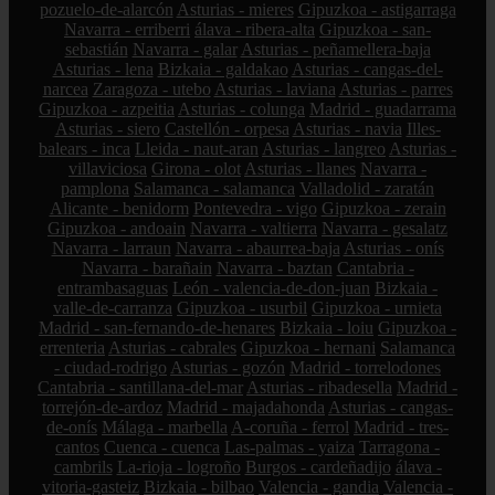
pozuelo-de-alarcón
Asturias - mieres
Gipuzkoa - astigarraga
Navarra - erriberri
álava - ribera-alta
Gipuzkoa - san-
sebastián
Navarra - galar
Asturias - peñamellera-baja
Asturias - lena
Bizkaia - galdakao
Asturias - cangas-del-
narcea
Zaragoza - utebo
Asturias - laviana
Asturias - parres
Gipuzkoa - azpeitia
Asturias - colunga
Madrid - guadarrama
Asturias - siero
Castellón - orpesa
Asturias - navia
Illes-
balears - inca
Lleida - naut-aran
Asturias - langreo
Asturias -
villaviciosa
Girona - olot
Asturias - llanes
Navarra -
pamplona
Salamanca - salamanca
Valladolid - zaratán
Alicante - benidorm
Pontevedra - vigo
Gipuzkoa - zerain
Gipuzkoa - andoain
Navarra - valtierra
Navarra - gesalatz
Navarra - larraun
Navarra - abaurrea-baja
Asturias - onís
Navarra - barañain
Navarra - baztan
Cantabria -
entrambasaguas
León - valencia-de-don-juan
Bizkaia -
valle-de-carranza
Gipuzkoa - usurbil
Gipuzkoa - urnieta
Madrid - san-fernando-de-henares
Bizkaia - loiu
Gipuzkoa -
errenteria
Asturias - cabrales
Gipuzkoa - hernani
Salamanca
- ciudad-rodrigo
Asturias - gozón
Madrid - torrelodones
Cantabria - santillana-del-mar
Asturias - ribadesella
Madrid -
torrejón-de-ardoz
Madrid - majadahonda
Asturias - cangas-
de-onís
Málaga - marbella
A-coruña - ferrol
Madrid - tres-
cantos
Cuenca - cuenca
Las-palmas - yaiza
Tarragona -
cambrils
La-rioja - logroño
Burgos - cardeñadijo
álava -
vitoria-gasteiz
Bizkaia - bilbao
Valencia - gandia
Valencia -