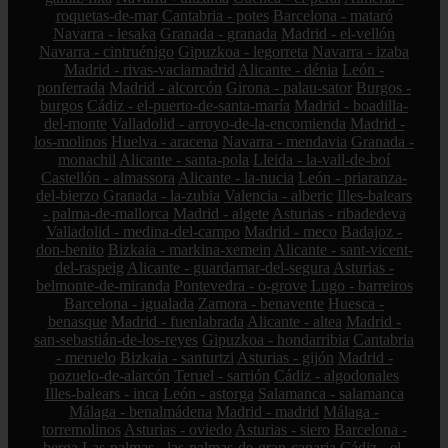
roquetas-de-mar
Cantabria - potes
Barcelona - mataró
Navarra - lesaka
Granada - granada
Madrid - el-vellón
Navarra - cintruénigo
Gipuzkoa - legorreta
Navarra - izaba
Madrid - rivas-vaciamadrid
Alicante - dénia
León -
ponferrada
Madrid - alcorcón
Girona - palau-sator
Burgos -
burgos
Cádiz - el-puerto-de-santa-maría
Madrid - boadilla-
del-monte
Valladolid - arroyo-de-la-encomienda
Madrid -
los-molinos
Huelva - aracena
Navarra - mendavia
Granada -
monachil
Alicante - santa-pola
Lleida - la-vall-de-boí
Castellón - almassora
Alicante - la-nucia
León - priaranza-
del-bierzo
Granada - la-zubia
Valencia - alberic
Illes-balears
- palma-de-mallorca
Madrid - algete
Asturias - ribadedeva
Valladolid - medina-del-campo
Madrid - meco
Badajoz -
don-benito
Bizkaia - markina-xemein
Alicante - sant-vicent-
del-raspeig
Alicante - guardamar-del-segura
Asturias -
belmonte-de-miranda
Pontevedra - o-grove
Lugo - barreiros
Barcelona - igualada
Zamora - benavente
Huesca -
benasque
Madrid - fuenlabrada
Alicante - altea
Madrid -
san-sebastián-de-los-reyes
Gipuzkoa - hondarribia
Cantabria
- meruelo
Bizkaia - santurtzi
Asturias - gijón
Madrid -
pozuelo-de-alarcón
Teruel - sarrión
Cádiz - algodonales
Illes-balears - inca
León - astorga
Salamanca - salamanca
Málaga - benalmádena
Madrid - madrid
Málaga -
torremolinos
Asturias - oviedo
Asturias - siero
Barcelona -
berga
Las-palmas - las-palmas-de-gran-canaria
Cádiz - el-