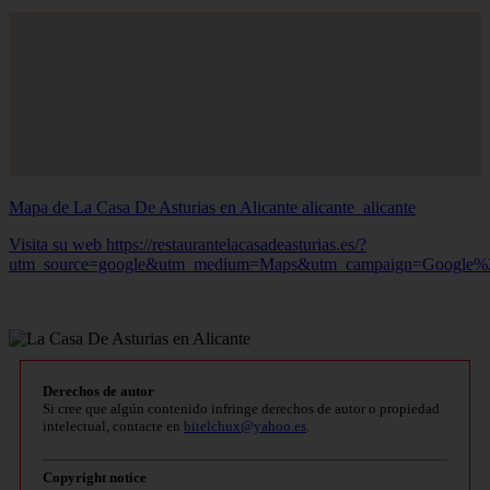
Mapa de La Casa De Asturias en Alicante
alicante_alicante
Visita su web https://restaurantelacasadeasturias.es/?
utm_source=google&utm_medium=Maps&utm_campaign=Google
Derechos de autor
Si cree que algún contenido infringe derechos de autor o propiedad
intelectual, contacte en
bitelchux@yahoo.es
.
Copyright notice