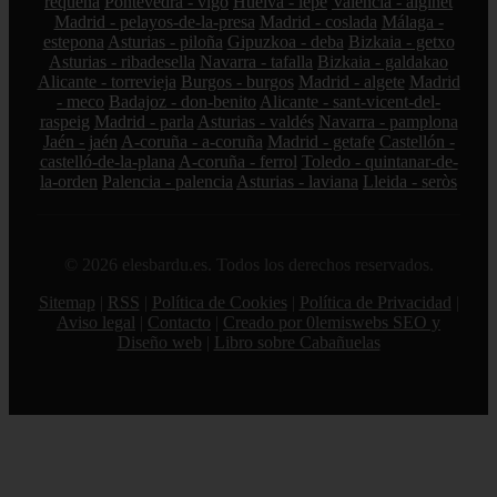
requena
Pontevedra - vigo
Huelva - lepe
Valencia - alginet
Madrid - pelayos-de-la-presa
Madrid - coslada
Málaga -
estepona
Asturias - piloña
Gipuzkoa - deba
Bizkaia - getxo
Asturias - ribadesella
Navarra - tafalla
Bizkaia - galdakao
Alicante - torrevieja
Burgos - burgos
Madrid - algete
Madrid
- meco
Badajoz - don-benito
Alicante - sant-vicent-del-
raspeig
Madrid - parla
Asturias - valdés
Navarra - pamplona
Jaén - jaén
A-coruña - a-coruña
Madrid - getafe
Castellón -
castelló-de-la-plana
A-coruña - ferrol
Toledo - quintanar-de-
la-orden
Palencia - palencia
Asturias - laviana
Lleida - seròs
© 2026 elesbardu.es. Todos los derechos reservados.
Sitemap
|
RSS
|
Política de Cookies
|
Política de Privacidad
|
Aviso legal
|
Contacto
|
Creado por 0lemiswebs SEO y
Diseño web
|
Libro sobre Cabañuelas