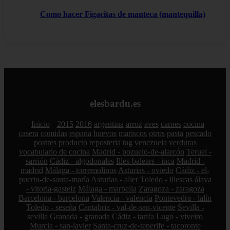
Como hacer Figacitas de manteca (mantequilla)
elesbardu.es
Inicio
2015
2016
argentina
arroz
aves
carnes
cocina
casera
comidas
espana
huevos
mariscos
otros
pasta
pescado
postres
producto
reposteria
tag
venezuela
verduras
vocabulario de cocina
Madrid - pozuelo-de-alarcón
Teruel -
sarrión
Cádiz - algodonales
Illes-balears - inca
Madrid -
madrid
Málaga - torremolinos
Asturias - oviedo
Cádiz - el-
puerto-de-santa-maría
Asturias - aller
Toledo - illescas
álava
- vitoria-gasteiz
Málaga - marbella
Zaragoza - zaragoza
Barcelona - barcelona
Valencia - valencia
Pontevedra - lalín
Toledo - seseña
Cantabria - val-de-san-vicente
Sevilla -
sevilla
Granada - granada
Cádiz - tarifa
Lugo - viveiro
Murcia - san-javier
Santa-cruz-de-tenerife - tacoronte