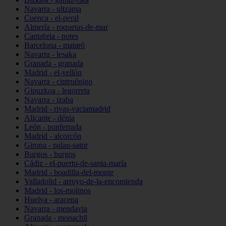
Navarra - ultzama
Cuenca - el-peral
Almería - roquetas-de-mar
Cantabria - potes
Barcelona - mataró
Navarra - lesaka
Granada - granada
Madrid - el-vellón
Navarra - cintruénigo
Gipuzkoa - legorreta
Navarra - izaba
Madrid - rivas-vaciamadrid
Alicante - dénia
León - ponferrada
Madrid - alcorcón
Girona - palau-sator
Burgos - burgos
Cádiz - el-puerto-de-santa-maría
Madrid - boadilla-del-monte
Valladolid - arroyo-de-la-encomienda
Madrid - los-molinos
Huelva - aracena
Navarra - mendavia
Granada - monachil