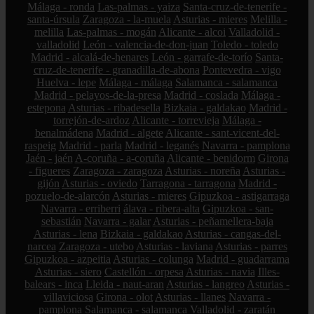
Málaga - ronda
Las-palmas - yaiza
Santa-cruz-de-tenerife -
santa-úrsula
Zaragoza - la-muela
Asturias - mieres
Melilla -
melilla
Las-palmas - mogán
Alicante - alcoi
Valladolid -
valladolid
León - valencia-de-don-juan
Toledo - toledo
Madrid - alcalá-de-henares
León - garrafe-de-torío
Santa-
cruz-de-tenerife - granadilla-de-abona
Pontevedra - vigo
Huelva - lepe
Málaga - málaga
Salamanca - salamanca
Madrid - pelayos-de-la-presa
Madrid - coslada
Málaga -
estepona
Asturias - ribadesella
Bizkaia - galdakao
Madrid -
torrejón-de-ardoz
Alicante - torrevieja
Málaga -
benalmádena
Madrid - algete
Alicante - sant-vicent-del-
raspeig
Madrid - parla
Madrid - leganés
Navarra - pamplona
Jaén - jaén
A-coruña - a-coruña
Alicante - benidorm
Girona
- figueres
Zaragoza - zaragoza
Asturias - noreña
Asturias -
gijón
Asturias - oviedo
Tarragona - tarragona
Madrid -
pozuelo-de-alarcón
Asturias - mieres
Gipuzkoa - astigarraga
Navarra - erriberri
álava - ribera-alta
Gipuzkoa - san-
sebastián
Navarra - galar
Asturias - peñamellera-baja
Asturias - lena
Bizkaia - galdakao
Asturias - cangas-del-
narcea
Zaragoza - utebo
Asturias - laviana
Asturias - parres
Gipuzkoa - azpeitia
Asturias - colunga
Madrid - guadarrama
Asturias - siero
Castellón - orpesa
Asturias - navia
Illes-
balears - inca
Lleida - naut-aran
Asturias - langreo
Asturias -
villaviciosa
Girona - olot
Asturias - llanes
Navarra -
pamplona
Salamanca - salamanca
Valladolid - zaratán