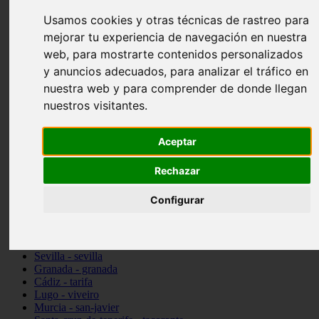
vocabulario de cocina
Usamos cookies y otras técnicas de rastreo para
Madrid - pozuelo-de-alarcón
mejorar tu experiencia de navegación en nuestra
Teruel - sarrión
Cádiz - algodonales
web, para mostrarte contenidos personalizados
Illes-balears - inca
y anuncios adecuados, para analizar el tráfico en
Madrid - madrid
nuestra web y para comprender de donde llegan
Málaga - torremolinos
Asturias - oviedo
nuestros visitantes.
Cádiz - el-puerto-de-santa-maría
Asturias - aller
Toledo - illescas
Aceptar
álava - vitoria-gasteiz
Málaga - marbella
Rechazar
Zaragoza - zaragoza
Barcelona - barcelona
Configurar
Valencia - valencia
Pontevedra - lalín
Toledo - seseña
Cantabria - val-de-san-vicente
Sevilla - sevilla
Granada - granada
Cádiz - tarifa
Lugo - viveiro
Murcia - san-javier