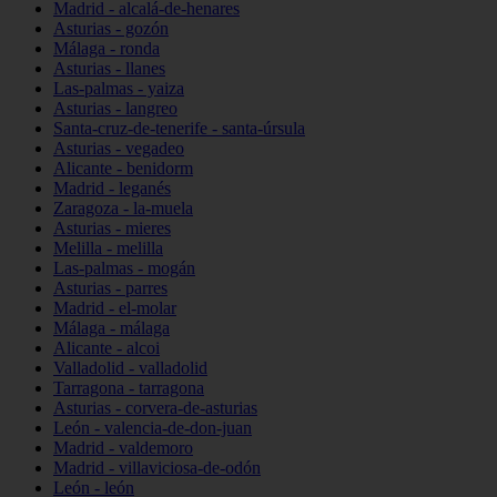
Madrid - alcalá-de-henares
Asturias - gozón
Málaga - ronda
Asturias - llanes
Las-palmas - yaiza
Asturias - langreo
Santa-cruz-de-tenerife - santa-úrsula
Asturias - vegadeo
Alicante - benidorm
Madrid - leganés
Zaragoza - la-muela
Asturias - mieres
Melilla - melilla
Las-palmas - mogán
Asturias - parres
Madrid - el-molar
Málaga - málaga
Alicante - alcoi
Valladolid - valladolid
Tarragona - tarragona
Asturias - corvera-de-asturias
León - valencia-de-don-juan
Madrid - valdemoro
Madrid - villaviciosa-de-odón
León - león