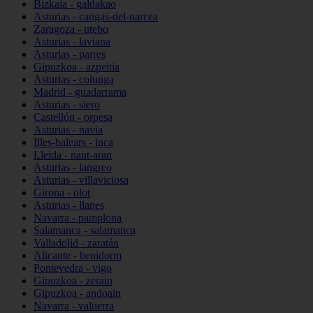
Bizkaia - galdakao
Asturias - cangas-del-narcea
Zaragoza - utebo
Asturias - laviana
Asturias - parres
Gipuzkoa - azpeitia
Asturias - colunga
Madrid - guadarrama
Asturias - siero
Castellón - orpesa
Asturias - navia
Illes-balears - inca
Lleida - naut-aran
Asturias - langreo
Asturias - villaviciosa
Girona - olot
Asturias - llanes
Navarra - pamplona
Salamanca - salamanca
Valladolid - zaratán
Alicante - benidorm
Pontevedra - vigo
Gipuzkoa - zerain
Gipuzkoa - andoain
Navarra - valtierra