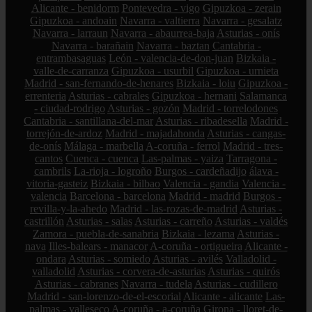
Alicante - benidorm
Pontevedra - vigo
Gipuzkoa - zerain
Gipuzkoa - andoain
Navarra - valtierra
Navarra - gesalatz
Navarra - larraun
Navarra - abaurrea-baja
Asturias - onís
Navarra - barañain
Navarra - baztan
Cantabria -
entrambasaguas
León - valencia-de-don-juan
Bizkaia -
valle-de-carranza
Gipuzkoa - usurbil
Gipuzkoa - urnieta
Madrid - san-fernando-de-henares
Bizkaia - loiu
Gipuzkoa -
errenteria
Asturias - cabrales
Gipuzkoa - hernani
Salamanca
- ciudad-rodrigo
Asturias - gozón
Madrid - torrelodones
Cantabria - santillana-del-mar
Asturias - ribadesella
Madrid -
torrejón-de-ardoz
Madrid - majadahonda
Asturias - cangas-
de-onís
Málaga - marbella
A-coruña - ferrol
Madrid - tres-
cantos
Cuenca - cuenca
Las-palmas - yaiza
Tarragona -
cambrils
La-rioja - logroño
Burgos - cardeñadijo
álava -
vitoria-gasteiz
Bizkaia - bilbao
Valencia - gandia
Valencia -
valencia
Barcelona - barcelona
Madrid - madrid
Burgos -
revilla-y-la-ahedo
Madrid - las-rozas-de-madrid
Asturias -
castrillón
Asturias - salas
Asturias - carreño
Asturias - valdés
Zamora - puebla-de-sanabria
Bizkaia - lezama
Asturias -
nava
Illes-balears - manacor
A-coruña - ortigueira
Alicante -
ondara
Asturias - somiedo
Asturias - avilés
Valladolid -
valladolid
Asturias - corvera-de-asturias
Asturias - quirós
Asturias - cabranes
Navarra - tudela
Asturias - cudillero
Madrid - san-lorenzo-de-el-escorial
Alicante - alicante
Las-
palmas - valleseco
A-coruña - a-coruña
Girona - lloret-de-