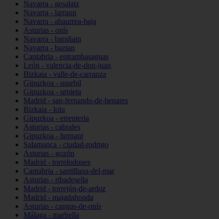
Navarra - gesalatz
Navarra - larraun
Navarra - abaurrea-baja
Asturias - onís
Navarra - barañain
Navarra - baztan
Cantabria - entrambasaguas
León - valencia-de-don-juan
Bizkaia - valle-de-carranza
Gipuzkoa - usurbil
Gipuzkoa - urnieta
Madrid - san-fernando-de-henares
Bizkaia - loiu
Gipuzkoa - errenteria
Asturias - cabrales
Gipuzkoa - hernani
Salamanca - ciudad-rodrigo
Asturias - gozón
Madrid - torrelodones
Cantabria - santillana-del-mar
Asturias - ribadesella
Madrid - torrejón-de-ardoz
Madrid - majadahonda
Asturias - cangas-de-onís
Málaga - marbella