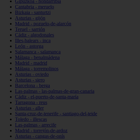
Gipuzkoa - hondarribia
Cantabria - meruelo
Bizkaia - santurtzi
Asturias - gijón
Madrid - pozuelo-de-alarcón
Teruel - sarrión
Cádiz - algodonales
Illes-balears - inca
León - astorga
Salamanca - salamanca
Málaga - benalmádena
Madrid - madrid
Málaga - torremolinos
Asturias - oviedo
Asturias - siero
Barcelona - berga
Las-palmas - las-palmas-de-gran-canaria
Cádiz - el-puerto-de-santa-maría
Tarragona - reus
Asturias - aller
Santa-cruz-de-tenerife - santiago-del-teide
Toledo - illescas
Las-palmas - arrecife
Madrid - torrejón-de-ardoz
Asturias - cangas-de-onís