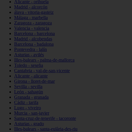
Alicante - orihuela
Madrid - alcorcón
álava - vitoria-gasteiz
Málaga - marbella
Zaragoza - zaragoza
Valencia - valencia
Barcelona - barcelona
Madrid - alcobendas
Barcelona - badalona
Pontevedra - lalín
Asturias - avilés
Illes-balears - palma-de-mallorca
Toledo - seseña
Cantabria - val-de-san-vicente
Alicante - alicante
Girona - lloret-de-mar
Sevilla - sevilla
León - sahagún
Granada - granada
Cádiz - tarifa
Lugo - viveiro
Murcia - san-javier
Santa-cruz-de-tenerife - tacoronte
Asturias - grado
Illes-balears - santa-eulària-des-riu