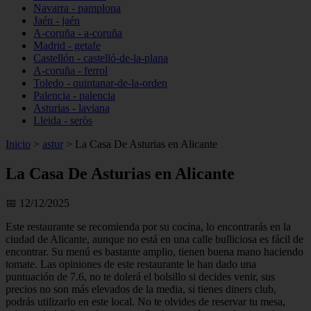
Navarra - pamplona
Jaén - jaén
A-coruña - a-coruña
Madrid - getafe
Castellón - castelló-de-la-plana
A-coruña - ferrol
Toledo - quintanar-de-la-orden
Palencia - palencia
Asturias - laviana
Lleida - seròs
Inicio
>
astur
>
La Casa De Asturias en Alicante
La Casa De Asturias en Alicante
📅 12/12/2025
Este restaurante se recomienda por su cocina, lo encontrarás en la
ciudad de Alicante, aunque no está en una calle bulliciosa es fácil de
encontrar. Su menú es bastante amplio, tienen buena mano haciendo
tomate. Las opiniones de este restaurante le han dado una
puntuación de 7.6, no te dolerá el bolsillo si decides venir, sus
precios no son más elevados de la media, si tienes diners club,
podrás utilizarlo en este local. No te olvides de reservar tu mesa,