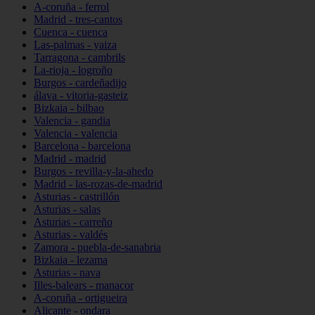
A-coruña - ferrol
Madrid - tres-cantos
Cuenca - cuenca
Las-palmas - yaiza
Tarragona - cambrils
La-rioja - logroño
Burgos - cardeñadijo
álava - vitoria-gasteiz
Bizkaia - bilbao
Valencia - gandia
Valencia - valencia
Barcelona - barcelona
Madrid - madrid
Burgos - revilla-y-la-ahedo
Madrid - las-rozas-de-madrid
Asturias - castrillón
Asturias - salas
Asturias - carreño
Asturias - valdés
Zamora - puebla-de-sanabria
Bizkaia - lezama
Asturias - nava
Illes-balears - manacor
A-coruña - ortigueira
Alicante - ondara