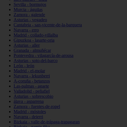
Sevilla - bormujos
Murcia - águilas
Zamora - galende
Asturias - vegadeo
Cantabria - san-vicente-de-la-barquera
Navarra - erro
Madrid - collado-villalba
Gipuzkoa - lasarte-oria
Asturias - aller
Granada - almuñécar
Pontevedra - vilagarcía-de-arousa
Asturias - soto-del-barco
León - león
Madrid - el-molar
Navarra - lekunberri
A-coruña - betanzos
Las-palmas - agaete
Valladolid - peñafiel
Asturias - sobrescobio
álava - asparrena
Zamora - fuentes-de-ropel
Madrid - móstoles
Navarra - deierri
Bizkaia - valle-de-trápaga-trapagaran
Bizkaia - gamiz-fika