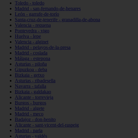
Toledo - toledo
Madrid - san-fernando-de-henares
León - garrafe-de-torío
Santa-cruz-de-tenerife - granadilla-de-abona
Valencia - requena
Pontevedra - vigo
Huelva - lepe
Valencia - alginet
Madrid - pelayos-de-la-presa
Madrid - coslada
Málaga - estepona
Asturias - piloña
Gipuzkoa - deba
Bizkaia - getxo
Asturias - ribadesella
Navarra - tafalla
Bizkaia - galdakao
Alicante - torrevieja
Burgos - burgos
Madrid - algete
Madrid - meco
Badajoz - don-benito
Alicante - sant-vicent-del-raspeig
Madrid - parla
Asturias - valdés