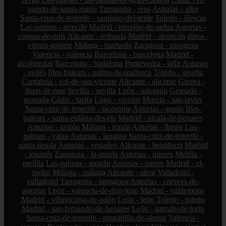
puerto-de-santa-maría
Tarragona - reus
Asturias - aller
Santa-cruz-de-tenerife - santiago-del-teide
Toledo - illescas
Las-palmas - arrecife
Madrid - torrejón-de-ardoz
Asturias -
cangas-de-onís
Alicante - orihuela
Madrid - alcorcón
álava -
vitoria-gasteiz
Málaga - marbella
Zaragoza - zaragoza
Valencia - valencia
Barcelona - barcelona
Madrid -
alcobendas
Barcelona - badalona
Pontevedra - lalín
Asturias
- avilés
Illes-balears - palma-de-mallorca
Toledo - seseña
Cantabria - val-de-san-vicente
Alicante - alicante
Girona -
lloret-de-mar
Sevilla - sevilla
León - sahagún
Granada -
granada
Cádiz - tarifa
Lugo - viveiro
Murcia - san-javier
Santa-cruz-de-tenerife - tacoronte
Asturias - grado
Illes-
balears - santa-eulària-des-riu
Madrid - alcalá-de-henares
Asturias - gozón
Málaga - ronda
Asturias - llanes
Las-
palmas - yaiza
Asturias - langreo
Santa-cruz-de-tenerife -
santa-úrsula
Asturias - vegadeo
Alicante - benidorm
Madrid
- leganés
Zaragoza - la-muela
Asturias - mieres
Melilla -
melilla
Las-palmas - mogán
Asturias - parres
Madrid - el-
molar
Málaga - málaga
Alicante - alcoi
Valladolid -
valladolid
Tarragona - tarragona
Asturias - corvera-de-
asturias
León - valencia-de-don-juan
Madrid - valdemoro
Madrid - villaviciosa-de-odón
León - león
Toledo - toledo
Madrid - san-fernando-de-henares
León - garrafe-de-torío
Santa-cruz-de-tenerife - granadilla-de-abona
Valencia -