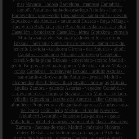
mar
Navarra - lodosa
Barcelona - manresa
Cantabria -
santoña
Asturias - tapia-de-casariego
Asturias - llanera
Pontevedra - pontevedra
Illes-balears - santa-eulària-des-riu
Gipuzkoa - aia
Asturias - taramundi
Huesca - fraga
Málaga -
fuengirola
Bizkaia - getxo
Barcelona - vilanova-i-la-geltrú
Castellón - benicàssim
Castellón - jérica
Gipuzkoa - zumaia
Murcia - san-javier
Santa-cruz-de-tenerife - tacoronte
Bizkaia - berriatua
Santa-cruz-de-tenerife - santa-cruz-de-
tenerife
La-rioja - calahorra
Girona - das
Asturias - piloña
Cantabria - santander
Alicante - torrevieja
Castellón -
castelló-de-la-plana
Bizkaia - amorebieta-etxano
Madrid -
getafe
Burgos - medina-de-pomar
Valencia - xàtiva
Málaga -
ronda
Cantabria - torrelavega
Bizkaia - urduliz
Asturias -
san-martín-del-rey-aurelio
Asturias - proaza
Madrid -
alcobendas
Illes-balears - ibiza
Sevilla - bormujos
Murcia -
águilas
Zamora - galende
Asturias - vegadeo
Cantabria -
san-vicente-de-la-barquera
Navarra - erro
Madrid - collado-
villalba
Gipuzkoa - lasarte-oria
Asturias - aller
Granada -
almuñécar
Pontevedra - vilagarcía-de-arousa
Asturias - soto-
del-barco
León - león
Madrid - el-molar
Navarra -
lekunberri
A-coruña - betanzos
Las-palmas - agaete
Valladolid - peñafiel
Asturias - sobrescobio
álava - asparrena
Zamora - fuentes-de-ropel
Madrid - móstoles
Navarra -
deierri
Bizkaia - valle-de-trápaga-trapagaran
Bizkaia -
gamiz-fika
Navarra - ultzama
Cuenca - el-peral
Almería -