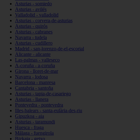
Asturias - somiedo
Asturias - avilés
Valladolid - valladolid
Asturias - corvera-de-asturias
Asturias - quirós
Asturias - cabranes
Navarra - tudela
Asturias - cudillero
Madrid - san-lorenzo-de-el-escorial
Alicante - alicante
Las-palmas - valleseco
A-coruña - a-coruña
Girona - lloret-de-mar
Navarra - lodosa
Barcelona - manresa
Cantabria - santoña
Asturias - tapia-de-casariego
Asturias - llanera
Pontevedra - pontevedra
Illes-balears - santa-eulària-des-riu
Gipuzkoa - aia
Asturias - taramundi
Huesca - fraga
Málaga - fuengirola
Bizkaia - getxo