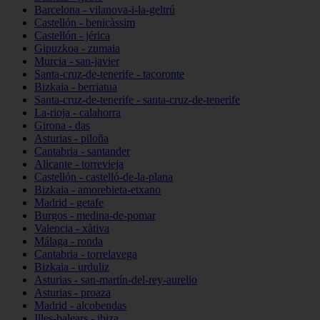
Barcelona - vilanova-i-la-geltrú
Castellón - benicàssim
Castellón - jérica
Gipuzkoa - zumaia
Murcia - san-javier
Santa-cruz-de-tenerife - tacoronte
Bizkaia - berriatua
Santa-cruz-de-tenerife - santa-cruz-de-tenerife
La-rioja - calahorra
Girona - das
Asturias - piloña
Cantabria - santander
Alicante - torrevieja
Castellón - castelló-de-la-plana
Bizkaia - amorebieta-etxano
Madrid - getafe
Burgos - medina-de-pomar
Valencia - xàtiva
Málaga - ronda
Cantabria - torrelavega
Bizkaia - urduliz
Asturias - san-martín-del-rey-aurelio
Asturias - proaza
Madrid - alcobendas
Illes-balears - ibiza