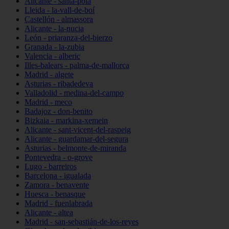
Alicante - santa-pola
Lleida - la-vall-de-boí
Castellón - almassora
Alicante - la-nucia
León - priaranza-del-bierzo
Granada - la-zubia
Valencia - alberic
Illes-balears - palma-de-mallorca
Madrid - algete
Asturias - ribadedeva
Valladolid - medina-del-campo
Madrid - meco
Badajoz - don-benito
Bizkaia - markina-xemein
Alicante - sant-vicent-del-raspeig
Alicante - guardamar-del-segura
Asturias - belmonte-de-miranda
Pontevedra - o-grove
Lugo - barreiros
Barcelona - igualada
Zamora - benavente
Huesca - benasque
Madrid - fuenlabrada
Alicante - altea
Madrid - san-sebastián-de-los-reyes