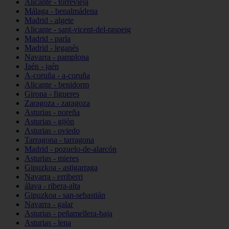
Alicante - torrevieja
Málaga - benalmádena
Madrid - algete
Alicante - sant-vicent-del-raspeig
Madrid - parla
Madrid - leganés
Navarra - pamplona
Jaén - jaén
A-coruña - a-coruña
Alicante - benidorm
Girona - figueres
Zaragoza - zaragoza
Asturias - noreña
Asturias - gijón
Asturias - oviedo
Tarragona - tarragona
Madrid - pozuelo-de-alarcón
Asturias - mieres
Gipuzkoa - astigarraga
Navarra - erriberri
álava - ribera-alta
Gipuzkoa - san-sebastián
Navarra - galar
Asturias - peñamellera-baja
Asturias - lena