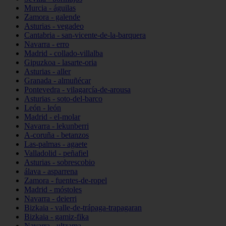
Murcia - águilas
Zamora - galende
Asturias - vegadeo
Cantabria - san-vicente-de-la-barquera
Navarra - erro
Madrid - collado-villalba
Gipuzkoa - lasarte-oria
Asturias - aller
Granada - almuñécar
Pontevedra - vilagarcía-de-arousa
Asturias - soto-del-barco
León - león
Madrid - el-molar
Navarra - lekunberri
A-coruña - betanzos
Las-palmas - agaete
Valladolid - peñafiel
Asturias - sobrescobio
álava - asparrena
Zamora - fuentes-de-ropel
Madrid - móstoles
Navarra - deierri
Bizkaia - valle-de-trápaga-trapagaran
Bizkaia - gamiz-fika
Navarra - ultzama