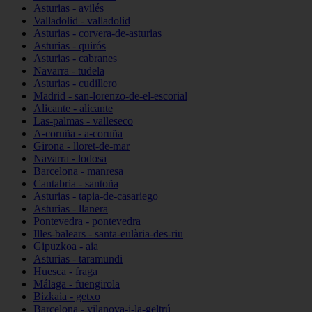
Asturias - avilés
Valladolid - valladolid
Asturias - corvera-de-asturias
Asturias - quirós
Asturias - cabranes
Navarra - tudela
Asturias - cudillero
Madrid - san-lorenzo-de-el-escorial
Alicante - alicante
Las-palmas - valleseco
A-coruña - a-coruña
Girona - lloret-de-mar
Navarra - lodosa
Barcelona - manresa
Cantabria - santoña
Asturias - tapia-de-casariego
Asturias - llanera
Pontevedra - pontevedra
Illes-balears - santa-eulària-des-riu
Gipuzkoa - aia
Asturias - taramundi
Huesca - fraga
Málaga - fuengirola
Bizkaia - getxo
Barcelona - vilanova-i-la-geltrú