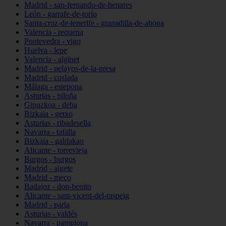
Madrid - san-fernando-de-henares
León - garrafe-de-torío
Santa-cruz-de-tenerife - granadilla-de-abona
Valencia - requena
Pontevedra - vigo
Huelva - lepe
Valencia - alginet
Madrid - pelayos-de-la-presa
Madrid - coslada
Málaga - estepona
Asturias - piloña
Gipuzkoa - deba
Bizkaia - getxo
Asturias - ribadesella
Navarra - tafalla
Bizkaia - galdakao
Alicante - torrevieja
Burgos - burgos
Madrid - algete
Madrid - meco
Badajoz - don-benito
Alicante - sant-vicent-del-raspeig
Madrid - parla
Asturias - valdés
Navarra - pamplona