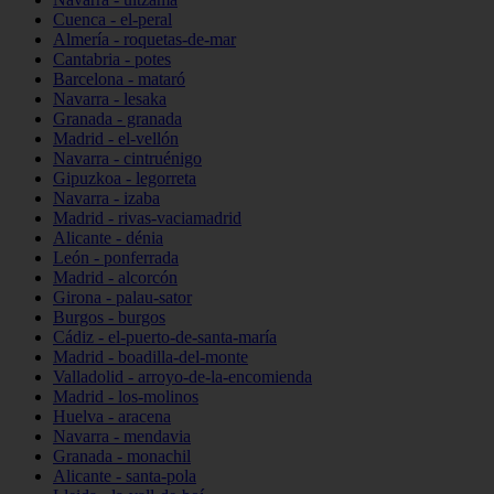
Cuenca - el-peral
Almería - roquetas-de-mar
Cantabria - potes
Barcelona - mataró
Navarra - lesaka
Granada - granada
Madrid - el-vellón
Navarra - cintruénigo
Gipuzkoa - legorreta
Navarra - izaba
Madrid - rivas-vaciamadrid
Alicante - dénia
León - ponferrada
Madrid - alcorcón
Girona - palau-sator
Burgos - burgos
Cádiz - el-puerto-de-santa-maría
Madrid - boadilla-del-monte
Valladolid - arroyo-de-la-encomienda
Madrid - los-molinos
Huelva - aracena
Navarra - mendavia
Granada - monachil
Alicante - santa-pola