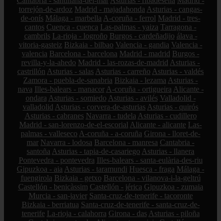
Cantabria - santillana-del-mar
Asturias - ribadesella
Madrid -
torrejón-de-ardoz
Madrid - majadahonda
Asturias - cangas-
de-onís
Málaga - marbella
A-coruña - ferrol
Madrid - tres-
cantos
Cuenca - cuenca
Las-palmas - yaiza
Tarragona -
cambrils
La-rioja - logroño
Burgos - cardeñadijo
álava -
vitoria-gasteiz
Bizkaia - bilbao
Valencia - gandia
Valencia -
valencia
Barcelona - barcelona
Madrid - madrid
Burgos -
revilla-y-la-ahedo
Madrid - las-rozas-de-madrid
Asturias -
castrillón
Asturias - salas
Asturias - carreño
Asturias - valdés
Zamora - puebla-de-sanabria
Bizkaia - lezama
Asturias -
nava
Illes-balears - manacor
A-coruña - ortigueira
Alicante -
ondara
Asturias - somiedo
Asturias - avilés
Valladolid -
valladolid
Asturias - corvera-de-asturias
Asturias - quirós
Asturias - cabranes
Navarra - tudela
Asturias - cudillero
Madrid - san-lorenzo-de-el-escorial
Alicante - alicante
Las-
palmas - valleseco
A-coruña - a-coruña
Girona - lloret-de-
mar
Navarra - lodosa
Barcelona - manresa
Cantabria -
santoña
Asturias - tapia-de-casariego
Asturias - llanera
Pontevedra - pontevedra
Illes-balears - santa-eulària-des-riu
Gipuzkoa - aia
Asturias - taramundi
Huesca - fraga
Málaga -
fuengirola
Bizkaia - getxo
Barcelona - vilanova-i-la-geltrú
Castellón - benicàssim
Castellón - jérica
Gipuzkoa - zumaia
Murcia - san-javier
Santa-cruz-de-tenerife - tacoronte
Bizkaia - berriatua
Santa-cruz-de-tenerife - santa-cruz-de-
tenerife
La-rioja - calahorra
Girona - das
Asturias - piloña