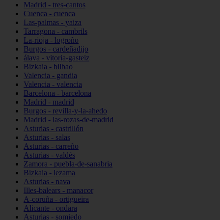
Madrid - tres-cantos
Cuenca - cuenca
Las-palmas - yaiza
Tarragona - cambrils
La-rioja - logroño
Burgos - cardeñadijo
álava - vitoria-gasteiz
Bizkaia - bilbao
Valencia - gandia
Valencia - valencia
Barcelona - barcelona
Madrid - madrid
Burgos - revilla-y-la-ahedo
Madrid - las-rozas-de-madrid
Asturias - castrillón
Asturias - salas
Asturias - carreño
Asturias - valdés
Zamora - puebla-de-sanabria
Bizkaia - lezama
Asturias - nava
Illes-balears - manacor
A-coruña - ortigueira
Alicante - ondara
Asturias - somiedo