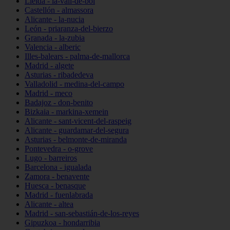
Lleida - la-vall-de-boí
Castellón - almassora
Alicante - la-nucia
León - priaranza-del-bierzo
Granada - la-zubia
Valencia - alberic
Illes-balears - palma-de-mallorca
Madrid - algete
Asturias - ribadedeva
Valladolid - medina-del-campo
Madrid - meco
Badajoz - don-benito
Bizkaia - markina-xemein
Alicante - sant-vicent-del-raspeig
Alicante - guardamar-del-segura
Asturias - belmonte-de-miranda
Pontevedra - o-grove
Lugo - barreiros
Barcelona - igualada
Zamora - benavente
Huesca - benasque
Madrid - fuenlabrada
Alicante - altea
Madrid - san-sebastián-de-los-reyes
Gipuzkoa - hondarribia