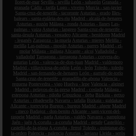
lloret-de-mar
Sevilla - sevilla
León - sahagún
Granada -
granada
Cádiz - tarifa
Lugo - viveiro
Murcia - san-javier
Santa-cruz-de-tenerife - tacoronte
Asturias - grado
Illes-
balears - santa-eulària-des-riu
Madrid - alcalá-de-henares
Asturias - gozón
Málaga - ronda
Asturias - llanes
Las-
palmas - yaiza
Asturias - langreo
Santa-cruz-de-tenerife -
santa-úrsula
Asturias - vegadeo
Alicante - benidorm
Madrid
- leganés
Zaragoza - la-muela
Asturias - mieres
Melilla -
melilla
Las-palmas - mogán
Asturias - parres
Madrid - el-
molar
Málaga - málaga
Alicante - alcoi
Valladolid -
valladolid
Tarragona - tarragona
Asturias - corvera-de-
asturias
León - valencia-de-don-juan
Madrid - valdemoro
Madrid - villaviciosa-de-odón
León - león
Toledo - toledo
Madrid - san-fernando-de-henares
León - garrafe-de-torío
Santa-cruz-de-tenerife - granadilla-de-abona
Valencia -
requena
Pontevedra - vigo
Huelva - lepe
Valencia - alginet
Madrid - pelayos-de-la-presa
Madrid - coslada
Málaga -
estepona
Asturias - piloña
Gipuzkoa - deba
Bizkaia - getxo
Asturias - ribadesella
Navarra - tafalla
Bizkaia - galdakao
Alicante - torrevieja
Burgos - burgos
Madrid - algete
Madrid
- meco
Badajoz - don-benito
Alicante - sant-vicent-del-
raspeig
Madrid - parla
Asturias - valdés
Navarra - pamplona
Jaén - jaén
A-coruña - a-coruña
Madrid - getafe
Castellón -
castelló-de-la-plana
A-coruña - ferrol
Toledo - quintanar-de-
la-orden
Palencia - palencia
Asturias - laviana
Lleida - seròs