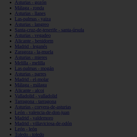
Asturias - gozón
Málaga - ronda
Asturias - llanes
Las-palmas - yaiza
Asturias - langreo
Santa-cruz-de-tenerife - santa-úrsula
Asturias - vegadeo
Alicante - benidorm
Madrid - leganés
Zaragoza - la-muela
Asturias - mieres
Melilla - melilla
Las-palmas - mogán
Asturias - parres
Madrid - el-molar
Málaga - málaga
Alicante - alcoi
Valladolid - valladolid
Tarragona - tarragona
Asturias - corvera-de-asturias
León - valencia-de-don-juan
Madrid - valdemoro
Madrid - villaviciosa-de-odón
León - león
Toledo - toledo