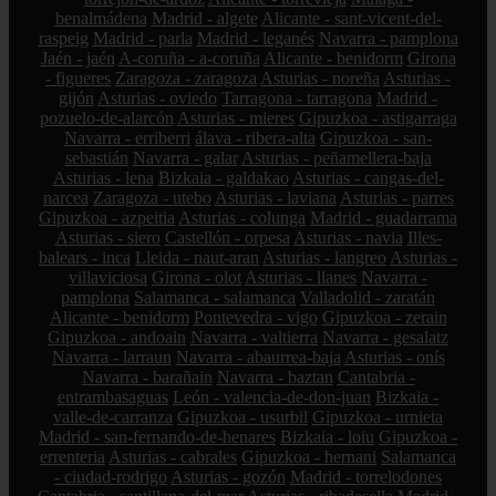
benalmádena
Madrid - algete
Alicante - sant-vicent-del-
raspeig
Madrid - parla
Madrid - leganés
Navarra - pamplona
Jaén - jaén
A-coruña - a-coruña
Alicante - benidorm
Girona
- figueres
Zaragoza - zaragoza
Asturias - noreña
Asturias -
gijón
Asturias - oviedo
Tarragona - tarragona
Madrid -
pozuelo-de-alarcón
Asturias - mieres
Gipuzkoa - astigarraga
Navarra - erriberri
álava - ribera-alta
Gipuzkoa - san-
sebastián
Navarra - galar
Asturias - peñamellera-baja
Asturias - lena
Bizkaia - galdakao
Asturias - cangas-del-
narcea
Zaragoza - utebo
Asturias - laviana
Asturias - parres
Gipuzkoa - azpeitia
Asturias - colunga
Madrid - guadarrama
Asturias - siero
Castellón - orpesa
Asturias - navia
Illes-
balears - inca
Lleida - naut-aran
Asturias - langreo
Asturias -
villaviciosa
Girona - olot
Asturias - llanes
Navarra -
pamplona
Salamanca - salamanca
Valladolid - zaratán
Alicante - benidorm
Pontevedra - vigo
Gipuzkoa - zerain
Gipuzkoa - andoain
Navarra - valtierra
Navarra - gesalatz
Navarra - larraun
Navarra - abaurrea-baja
Asturias - onís
Navarra - barañain
Navarra - baztan
Cantabria -
entrambasaguas
León - valencia-de-don-juan
Bizkaia -
valle-de-carranza
Gipuzkoa - usurbil
Gipuzkoa - urnieta
Madrid - san-fernando-de-henares
Bizkaia - loiu
Gipuzkoa -
errenteria
Asturias - cabrales
Gipuzkoa - hernani
Salamanca
- ciudad-rodrigo
Asturias - gozón
Madrid - torrelodones