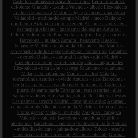
Castellón - almassora
Alicante - la-nucia
León - priaranza-
del-bierzo
Granada - la-zubia
Valencia - alberic
Illes-balears
- palma-de-mallorca
Madrid - algete
Asturias - ribadedeva
Valladolid - medina-del-campo
Madrid - meco
Badajoz -
don-benito
Bizkaia - markina-xemein
Alicante - sant-vicent-
del-raspeig
Alicante - guardamar-del-segura
Asturias -
belmonte-de-miranda
Pontevedra - o-grove
Lugo - barreiros
Barcelona - igualada
Zamora - benavente
Huesca -
benasque
Madrid - fuenlabrada
Alicante - altea
Madrid -
san-sebastián-de-los-reyes
Gipuzkoa - hondarribia
Cantabria
- meruelo
Bizkaia - santurtzi
Asturias - gijón
Madrid -
pozuelo-de-alarcón
Teruel - sarrión
Cádiz - algodonales
Illes-balears - inca
León - astorga
Salamanca - salamanca
Málaga - benalmádena
Madrid - madrid
Málaga -
torremolinos
Asturias - oviedo
Asturias - siero
Barcelona -
berga
Las-palmas - las-palmas-de-gran-canaria
Cádiz - el-
puerto-de-santa-maría
Tarragona - reus
Asturias - aller
Santa-cruz-de-tenerife - santiago-del-teide
Toledo - illescas
Las-palmas - arrecife
Madrid - torrejón-de-ardoz
Asturias -
cangas-de-onís
Alicante - orihuela
Madrid - alcorcón
álava -
vitoria-gasteiz
Málaga - marbella
Zaragoza - zaragoza
Valencia - valencia
Barcelona - barcelona
Madrid -
alcobendas
Barcelona - badalona
Pontevedra - lalín
Asturias
- avilés
Illes-balears - palma-de-mallorca
Toledo - seseña
Cantabria - val-de-san-vicente
Alicante - alicante
Girona -