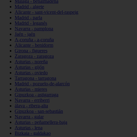
Málaga - benalmádena
Madrid - algete
Alicante - sant-vicent-del-raspeig
Madrid - parla
Madrid - leganés
Navarra - pamplona
Jaén - jaén
A-coruña - a-coruña
Alicante - benidorm
Girona - figueres
Zaragoza - zaragoza
Asturias - noreña
Asturias - gijón
Asturias - oviedo
Tarragona - tarragona
Madrid - pozuelo-de-alarcón
Asturias - mieres
Gipuzkoa - astigarraga
Navarra - erriberri
álava - ribera-alta
Gipuzkoa - san-sebastián
Navarra - galar
Asturias - peñamellera-baja
Asturias - lena
Bizkaia - galdakao