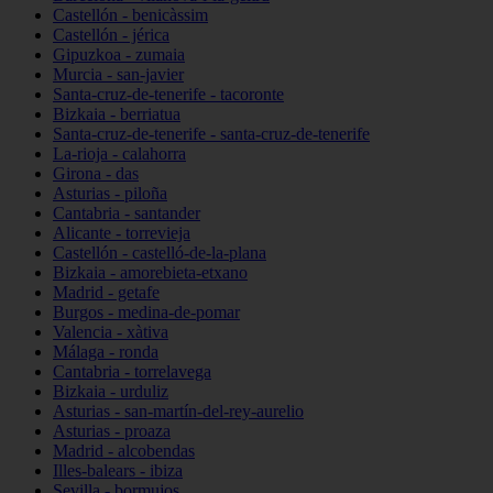
Castellón - benicàssim
Castellón - jérica
Gipuzkoa - zumaia
Murcia - san-javier
Santa-cruz-de-tenerife - tacoronte
Bizkaia - berriatua
Santa-cruz-de-tenerife - santa-cruz-de-tenerife
La-rioja - calahorra
Girona - das
Asturias - piloña
Cantabria - santander
Alicante - torrevieja
Castellón - castelló-de-la-plana
Bizkaia - amorebieta-etxano
Madrid - getafe
Burgos - medina-de-pomar
Valencia - xàtiva
Málaga - ronda
Cantabria - torrelavega
Bizkaia - urduliz
Asturias - san-martín-del-rey-aurelio
Asturias - proaza
Madrid - alcobendas
Illes-balears - ibiza
Sevilla - bormujos