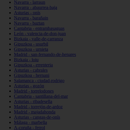
Navarra - larraun
Navarra - abaurrea-baja
Asturias - onís
Navarra - barañain
Navarra - baztan
Cantabria - entrambasaguas
León - valencia-de-don-juan
Bizkaia - valle-de-carranza
Gipuzkoa - usurbil
Gipuzkoa - urnieta
Madrid - san-fernando-de-henares
Bizkaia - loiu
Gipuzkoa - errenteria
Asturias - cabrales
Gipuzkoa - hernani
Salamanca - ciudad-rodrigo
Asturias - gozón
Madrid - torrelodones
Cantabria - santillana-del-mar
Asturias - ribadesella
Madrid - torrejón-de-ardoz
Madrid - majadahonda
Asturias - cangas-de-onís
Málaga - marbella
A-coruña - ferrol