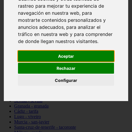
Madrid - pozuelo-de-alarcón
rastreo para mejorar tu experiencia de
Teruel - sarrión
navegación en nuestra web, para
Cádiz - algodonales
mostrarte contenidos personalizados y
Illes-balears - inca
Madrid - madrid
anuncios adecuados, para analizar el
Málaga - torremolinos
tráfico en nuestra web y para comprender
Asturias - oviedo
de donde llegan nuestros visitantes.
Cádiz - el-puerto-de-santa-maría
Asturias - aller
Toledo - illescas
Aceptar
álava - vitoria-gasteiz
Málaga - marbella
Rechazar
Zaragoza - zaragoza
Barcelona - barcelona
Valencia - valencia
Configurar
Pontevedra - lalín
Toledo - seseña
Cantabria - val-de-san-vicente
Sevilla - sevilla
Granada - granada
Cádiz - tarifa
Lugo - viveiro
Murcia - san-javier
Santa-cruz-de-tenerife - tacoronte