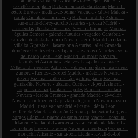
Cantabria - santander
Alicante - torrevieja
Castellón -
castelló-de-la-plana
Bizkaia - amorebieta-etxano
Madrid -
getafe
Burgos - medina-de-pomar
Valencia - xàtiva
Málaga -
ronda
Cantabria - torrelavega
Bizkaia - urduliz
Asturias -
san-martín-del-rey-aurelio
Asturias - proaza
Madrid -
alcobendas
Illes-balears - ibiza
Sevilla - bormujos
Murcia -
águilas
Zamora - galende
Asturias - vegadeo
Cantabria -
san-vicente-de-la-barquera
Navarra - erro
Madrid - collado-
villalba
Gipuzkoa - lasarte-oria
Asturias - aller
Granada -
almuñécar
Pontevedra - vilagarcía-de-arousa
Asturias - soto-
del-barco
León - león
Madrid - el-molar
Navarra -
lekunberri
A-coruña - betanzos
Las-palmas - agaete
Valladolid - peñafiel
Asturias - sobrescobio
álava - asparrena
Zamora - fuentes-de-ropel
Madrid - móstoles
Navarra -
deierri
Bizkaia - valle-de-trápaga-trapagaran
Bizkaia -
gamiz-fika
Navarra - ultzama
Cuenca - el-peral
Almería -
roquetas-de-mar
Cantabria - potes
Barcelona - mataró
Navarra - lesaka
Granada - granada
Madrid - el-vellón
Navarra - cintruénigo
Gipuzkoa - legorreta
Navarra - izaba
Madrid - rivas-vaciamadrid
Alicante - dénia
León -
ponferrada
Madrid - alcorcón
Girona - palau-sator
Burgos -
burgos
Cádiz - el-puerto-de-santa-maría
Madrid - boadilla-
del-monte
Valladolid - arroyo-de-la-encomienda
Madrid -
los-molinos
Huelva - aracena
Navarra - mendavia
Granada -
monachil
Alicante - santa-pola
Lleida - la-vall-de-boí