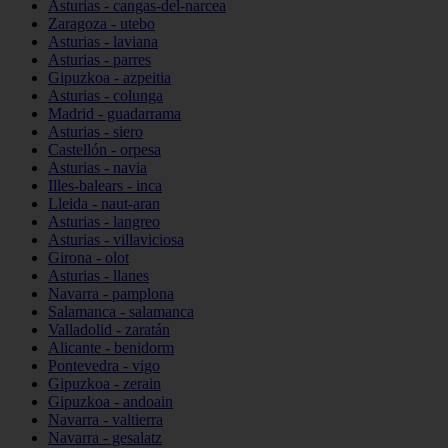
Asturias - cangas-del-narcea
Zaragoza - utebo
Asturias - laviana
Asturias - parres
Gipuzkoa - azpeitia
Asturias - colunga
Madrid - guadarrama
Asturias - siero
Castellón - orpesa
Asturias - navia
Illes-balears - inca
Lleida - naut-aran
Asturias - langreo
Asturias - villaviciosa
Girona - olot
Asturias - llanes
Navarra - pamplona
Salamanca - salamanca
Valladolid - zaratán
Alicante - benidorm
Pontevedra - vigo
Gipuzkoa - zerain
Gipuzkoa - andoain
Navarra - valtierra
Navarra - gesalatz