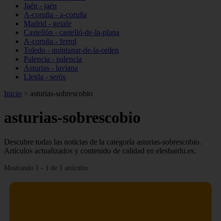
Jaén - jaén
A-coruña - a-coruña
Madrid - getafe
Castellón - castelló-de-la-plana
A-coruña - ferrol
Toledo - quintanar-de-la-orden
Palencia - palencia
Asturias - laviana
Lleida - seròs
Inicio
>
asturias-sobrescobio
asturias-sobrescobio
Descubre todas las noticias de la categoría asturias-sobrescobio.
Artículos actualizados y contenido de calidad en elesbardu.es.
Mostrando 1 - 1 de 1 artículos