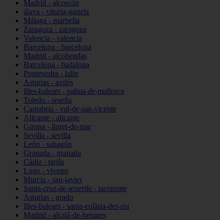
Madrid - alcorcón
álava - vitoria-gasteiz
Málaga - marbella
Zaragoza - zaragoza
Valencia - valencia
Barcelona - barcelona
Madrid - alcobendas
Barcelona - badalona
Pontevedra - lalín
Asturias - avilés
Illes-balears - palma-de-mallorca
Toledo - seseña
Cantabria - val-de-san-vicente
Alicante - alicante
Girona - lloret-de-mar
Sevilla - sevilla
León - sahagún
Granada - granada
Cádiz - tarifa
Lugo - viveiro
Murcia - san-javier
Santa-cruz-de-tenerife - tacoronte
Asturias - grado
Illes-balears - santa-eulària-des-riu
Madrid - alcalá-de-henares