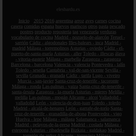
elesbardu.es
Inicio
2015
2016
argentina
arroz
aves
carnes
cocina
casera
comidas
espana
huevos
mariscos
otros
pasta
pescado
postres
producto
reposteria
tag
venezuela
verduras
vocabulario de cocina
Madrid - pozuelo-de-alarcón
Teruel -
sarrión
Cádiz - algodonales
Illes-balears - inca
Madrid -
madrid
Málaga - torremolinos
Asturias - oviedo
Cádiz - el-
puerto-de-santa-maría
Asturias - aller
Toledo - illescas
álava
- vitoria-gasteiz
Málaga - marbella
Zaragoza - zaragoza
Barcelona - barcelona
Valencia - valencia
Pontevedra - lalín
Toledo - seseña
Cantabria - val-de-san-vicente
Sevilla -
sevilla
Granada - granada
Cádiz - tarifa
Lugo - viveiro
Murcia - san-javier
Santa-cruz-de-tenerife - tacoronte
Málaga - ronda
Las-palmas - yaiza
Santa-cruz-de-tenerife -
santa-úrsula
Zaragoza - la-muela
Asturias - mieres
Melilla -
melilla
Las-palmas - mogán
Alicante - alcoi
Valladolid -
valladolid
León - valencia-de-don-juan
Toledo - toledo
Madrid - alcalá-de-henares
León - garrafe-de-torío
Santa-
cruz-de-tenerife - granadilla-de-abona
Pontevedra - vigo
Huelva - lepe
Málaga - málaga
Salamanca - salamanca
Madrid - pelayos-de-la-presa
Madrid - coslada
Málaga -
estepona
Asturias - ribadesella
Bizkaia - galdakao
Madrid -
torrejón-de-ardoz
Alicante - torrevieja
Málaga -