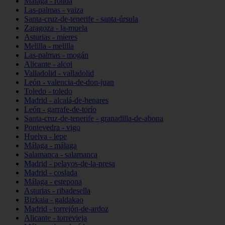
Málaga - ronda
Las-palmas - yaiza
Santa-cruz-de-tenerife - santa-úrsula
Zaragoza - la-muela
Asturias - mieres
Melilla - melilla
Las-palmas - mogán
Alicante - alcoi
Valladolid - valladolid
León - valencia-de-don-juan
Toledo - toledo
Madrid - alcalá-de-henares
León - garrafe-de-torío
Santa-cruz-de-tenerife - granadilla-de-abona
Pontevedra - vigo
Huelva - lepe
Málaga - málaga
Salamanca - salamanca
Madrid - pelayos-de-la-presa
Madrid - coslada
Málaga - estepona
Asturias - ribadesella
Bizkaia - galdakao
Madrid - torrejón-de-ardoz
Alicante - torrevieja