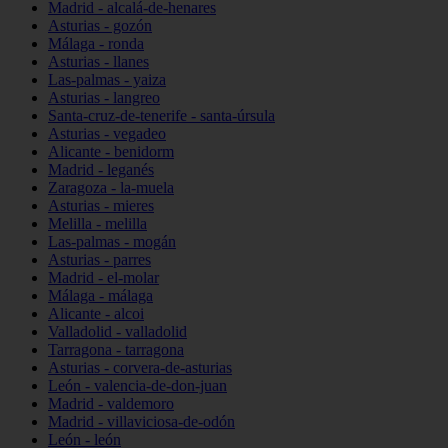
Madrid - alcalá-de-henares
Asturias - gozón
Málaga - ronda
Asturias - llanes
Las-palmas - yaiza
Asturias - langreo
Santa-cruz-de-tenerife - santa-úrsula
Asturias - vegadeo
Alicante - benidorm
Madrid - leganés
Zaragoza - la-muela
Asturias - mieres
Melilla - melilla
Las-palmas - mogán
Asturias - parres
Madrid - el-molar
Málaga - málaga
Alicante - alcoi
Valladolid - valladolid
Tarragona - tarragona
Asturias - corvera-de-asturias
León - valencia-de-don-juan
Madrid - valdemoro
Madrid - villaviciosa-de-odón
León - león