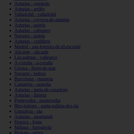
Asturias - somiedo
Asturias - avilés
Valladolid - valladolid
Asturias - corvera-de-asturias
Asturias - quirós
Asturias - cabranes
Navarra - tudela
Asturias - cudillero
Madrid - san-lorenzo-de-el-escorial
Alicante - alicante
Las-palmas - valleseco
A-coruña - a-coruña
Girona - lloret-de-mar
Navarra - lodosa
Barcelona - manresa
Cantabria - santoña
Asturias - tapia-de-casariego
Asturias - llanera
Pontevedra - pontevedra
Illes-balears - santa-eulària-des-riu
Gipuzkoa - aia
Asturias - taramundi
Huesca - fraga
Málaga - fuengirola
Bizkaia - getxo