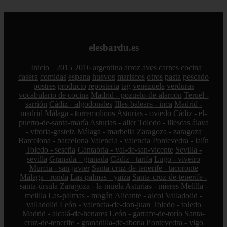
elesbardu.es
Inicio
2015
2016
argentina
arroz
aves
carnes
cocina
casera
comidas
espana
huevos
mariscos
otros
pasta
pescado
postres
producto
reposteria
tag
venezuela
verduras
vocabulario de cocina
Madrid - pozuelo-de-alarcón
Teruel -
sarrión
Cádiz - algodonales
Illes-balears - inca
Madrid -
madrid
Málaga - torremolinos
Asturias - oviedo
Cádiz - el-
puerto-de-santa-maría
Asturias - aller
Toledo - illescas
álava
- vitoria-gasteiz
Málaga - marbella
Zaragoza - zaragoza
Barcelona - barcelona
Valencia - valencia
Pontevedra - lalín
Toledo - seseña
Cantabria - val-de-san-vicente
Sevilla -
sevilla
Granada - granada
Cádiz - tarifa
Lugo - viveiro
Murcia - san-javier
Santa-cruz-de-tenerife - tacoronte
Málaga - ronda
Las-palmas - yaiza
Santa-cruz-de-tenerife -
santa-úrsula
Zaragoza - la-muela
Asturias - mieres
Melilla -
melilla
Las-palmas - mogán
Alicante - alcoi
Valladolid -
valladolid
León - valencia-de-don-juan
Toledo - toledo
Madrid - alcalá-de-henares
León - garrafe-de-torío
Santa-
cruz-de-tenerife - granadilla-de-abona
Pontevedra - vigo