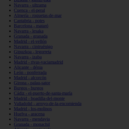
Navarra - ultzama
Cuenca - el-peral
Almería - roquetas-de-mar
Cantabria - potes
Barcelona - mataró
Navarra - lesaka
Granada - granada
Madrid - el-vellón
Navarra - cintruénigo
Gipuzkoa - legorreta
Navarra - izaba
Madrid - rivas-vaciamadrid
Alicante - dénia
León - ponferrada
Madrid - alcorcón
Girona - palau-sator
Burgos - burgos
Cádiz - el-puerto-de-santa-maría
Madrid - boadilla-del-monte
Valladolid - arroyo-de-la-encomienda
Madrid - los-molinos
Huelva - aracena
Navarra - mendavia
Granada - monachil