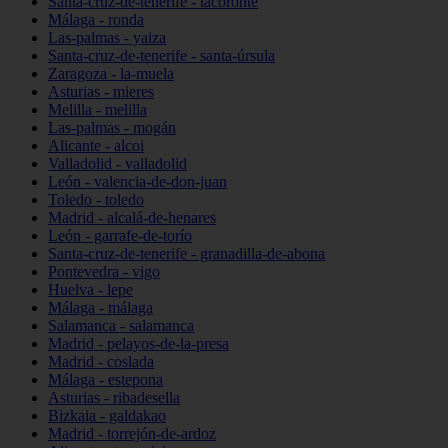
Santa-cruz-de-tenerife - tacoronte
Málaga - ronda
Las-palmas - yaiza
Santa-cruz-de-tenerife - santa-úrsula
Zaragoza - la-muela
Asturias - mieres
Melilla - melilla
Las-palmas - mogán
Alicante - alcoi
Valladolid - valladolid
León - valencia-de-don-juan
Toledo - toledo
Madrid - alcalá-de-henares
León - garrafe-de-torío
Santa-cruz-de-tenerife - granadilla-de-abona
Pontevedra - vigo
Huelva - lepe
Málaga - málaga
Salamanca - salamanca
Madrid - pelayos-de-la-presa
Madrid - coslada
Málaga - estepona
Asturias - ribadesella
Bizkaia - galdakao
Madrid - torrejón-de-ardoz