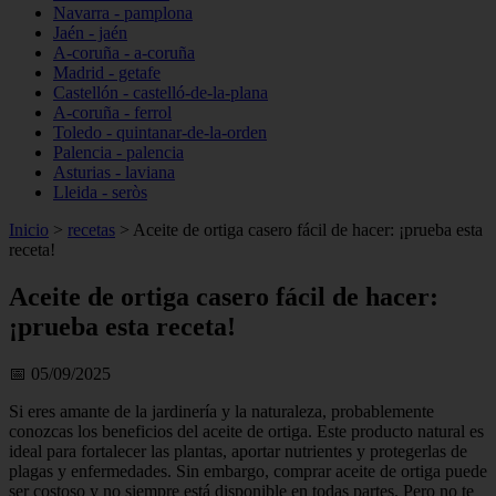
Navarra - pamplona
Jaén - jaén
A-coruña - a-coruña
Madrid - getafe
Castellón - castelló-de-la-plana
A-coruña - ferrol
Toledo - quintanar-de-la-orden
Palencia - palencia
Asturias - laviana
Lleida - seròs
Inicio
>
recetas
>
Aceite de ortiga casero fácil de hacer: ¡prueba esta
receta!
Aceite de ortiga casero fácil de hacer:
¡prueba esta receta!
📅 05/09/2025
Si eres amante de la jardinería y la naturaleza, probablemente
conozcas los beneficios del aceite de ortiga. Este producto natural es
ideal para fortalecer las plantas, aportar nutrientes y protegerlas de
plagas y enfermedades. Sin embargo, comprar aceite de ortiga puede
ser costoso y no siempre está disponible en todas partes. Pero no te