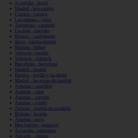
A-coruña - ferrol
Madrid - tres-cantos
Cuenca - cuenca
Las-palmas - yaiza
Tarragona - cambrils
La-rioja - logroño
Burgos - cardeñadijo
álava - vitoria-gasteiz
Bizkaia - bilbao
Valencia - gandia
Valencia - valencia
Barcelona - barcelona
Madrid - madrid
Burgos - revilla-y-la-ahedo
Madrid - las-rozas-de-madrid
Asturias - castrillón
Asturias - salas
Asturias - carreño
Asturias - valdés
Zamora - puebla-de-sanabria
Bizkaia - lezama
Asturias - nava
Illes-balears - manacor
A-coruña - ortigueira
Alicante - ondara