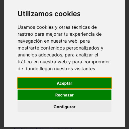
vocabulario de cocina
Madrid - pozuelo-de-alarcón
Utilizamos cookies
Teruel - sarrión
Cádiz - algodonales
Illes-balears - inca
Usamos cookies y otras técnicas de
Madrid - madrid
rastreo para mejorar tu experiencia de
Málaga - torremolinos
navegación en nuestra web, para
Asturias - oviedo
Cádiz - el-puerto-de-santa-maría
mostrarte contenidos personalizados y
Asturias - aller
anuncios adecuados, para analizar el
Toledo - illescas
tráfico en nuestra web y para comprender
álava - vitoria-gasteiz
Málaga - marbella
de donde llegan nuestros visitantes.
Zaragoza - zaragoza
Barcelona - barcelona
Valencia - valencia
Aceptar
Pontevedra - lalín
Toledo - seseña
Rechazar
Cantabria - val-de-san-vicente
Sevilla - sevilla
Configurar
Granada - granada
Cádiz - tarifa
Lugo - viveiro
Murcia - san-javier