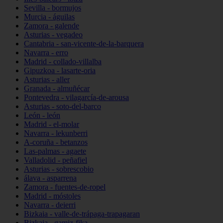
Sevilla - bormujos
Murcia - águilas
Zamora - galende
Asturias - vegadeo
Cantabria - san-vicente-de-la-barquera
Navarra - erro
Madrid - collado-villalba
Gipuzkoa - lasarte-oria
Asturias - aller
Granada - almuñécar
Pontevedra - vilagarcía-de-arousa
Asturias - soto-del-barco
León - león
Madrid - el-molar
Navarra - lekunberri
A-coruña - betanzos
Las-palmas - agaete
Valladolid - peñafiel
Asturias - sobrescobio
álava - asparrena
Zamora - fuentes-de-ropel
Madrid - móstoles
Navarra - deierri
Bizkaia - valle-de-trápaga-trapagaran
Bizkaia - gamiz-fika