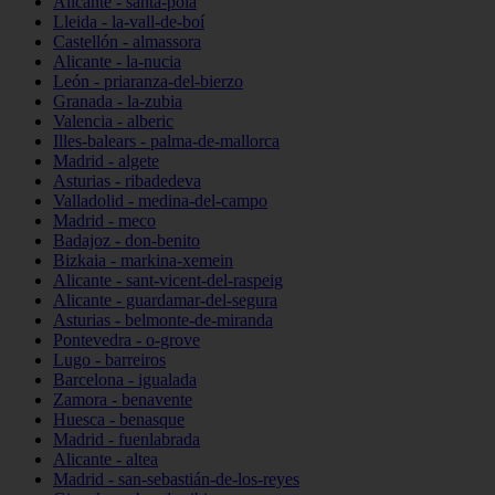
Alicante - santa-pola
Lleida - la-vall-de-boí
Castellón - almassora
Alicante - la-nucia
León - priaranza-del-bierzo
Granada - la-zubia
Valencia - alberic
Illes-balears - palma-de-mallorca
Madrid - algete
Asturias - ribadedeva
Valladolid - medina-del-campo
Madrid - meco
Badajoz - don-benito
Bizkaia - markina-xemein
Alicante - sant-vicent-del-raspeig
Alicante - guardamar-del-segura
Asturias - belmonte-de-miranda
Pontevedra - o-grove
Lugo - barreiros
Barcelona - igualada
Zamora - benavente
Huesca - benasque
Madrid - fuenlabrada
Alicante - altea
Madrid - san-sebastián-de-los-reyes