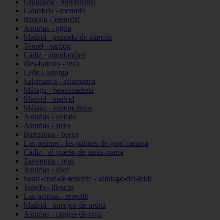
Gipuzkoa - hondarribia
Cantabria - meruelo
Bizkaia - santurtzi
Asturias - gijón
Madrid - pozuelo-de-alarcón
Teruel - sarrión
Cádiz - algodonales
Illes-balears - inca
León - astorga
Salamanca - salamanca
Málaga - benalmádena
Madrid - madrid
Málaga - torremolinos
Asturias - oviedo
Asturias - siero
Barcelona - berga
Las-palmas - las-palmas-de-gran-canaria
Cádiz - el-puerto-de-santa-maría
Tarragona - reus
Asturias - aller
Santa-cruz-de-tenerife - santiago-del-teide
Toledo - illescas
Las-palmas - arrecife
Madrid - torrejón-de-ardoz
Asturias - cangas-de-onís