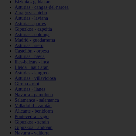
Bizkaia - galdakao
Asturias - cangas-del-narcea
Zaragoza - utebo
Asturias - laviana
Asturias - parres
Gipuzkoa - azpeitia
Asturias - colunga
Madrid - guadarrama
Asturias - siero
Castellón - orpesa
Asturias - navia
Illes-balears - inca
Lleida - naut-aran
Asturias - langreo
Asturias - villaviciosa
Girona - olot
Asturias - llanes
Navarra - pamplona
Salamanca - salamanca
Valladolid - zaratán
Alicante - benidorm
Pontevedra - vigo
Gipuzkoa - zerain
Gipuzkoa - andoain
Navarra - valtierra