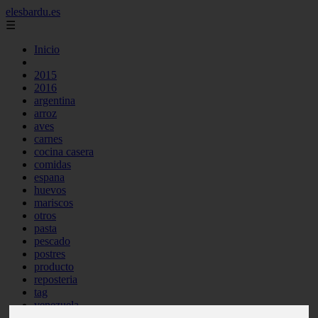
elesbardu.es
☰
Inicio
2015
2016
argentina
arroz
aves
carnes
cocina casera
comidas
espana
huevos
mariscos
otros
pasta
pescado
postres
producto
reposteria
tag
venezuela
verduras