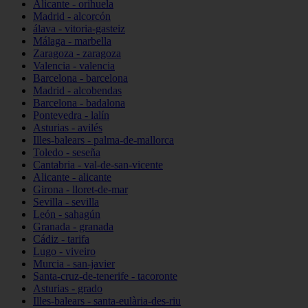
Alicante - orihuela
Madrid - alcorcón
álava - vitoria-gasteiz
Málaga - marbella
Zaragoza - zaragoza
Valencia - valencia
Barcelona - barcelona
Madrid - alcobendas
Barcelona - badalona
Pontevedra - lalín
Asturias - avilés
Illes-balears - palma-de-mallorca
Toledo - seseña
Cantabria - val-de-san-vicente
Alicante - alicante
Girona - lloret-de-mar
Sevilla - sevilla
León - sahagún
Granada - granada
Cádiz - tarifa
Lugo - viveiro
Murcia - san-javier
Santa-cruz-de-tenerife - tacoronte
Asturias - grado
Illes-balears - santa-eulària-des-riu