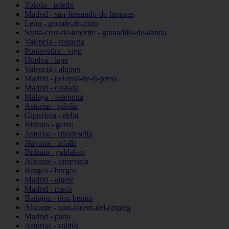
Toledo - toledo
Madrid - san-fernando-de-henares
León - garrafe-de-torío
Santa-cruz-de-tenerife - granadilla-de-abona
Valencia - requena
Pontevedra - vigo
Huelva - lepe
Valencia - alginet
Madrid - pelayos-de-la-presa
Madrid - coslada
Málaga - estepona
Asturias - piloña
Gipuzkoa - deba
Bizkaia - getxo
Asturias - ribadesella
Navarra - tafalla
Bizkaia - galdakao
Alicante - torrevieja
Burgos - burgos
Madrid - algete
Madrid - meco
Badajoz - don-benito
Alicante - sant-vicent-del-raspeig
Madrid - parla
Asturias - valdés