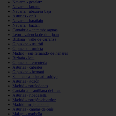
Navarra - gesalatz
Navarra - larraun
Navarra - abaurrea-baja
Asturias - onís
Navarra - barañain
Navarra - baztan
Cantabria - entrambasaguas
León - valencia-de-don-juan
Bizkaia - valle-de-carranza
Gipuzkoa - usurbil
Gipuzkoa - urnieta
Madrid - san-fernando-de-henares
Bizkaia - loiu
Gipuzkoa - errenteria
Asturias - cabrales
Gipuzkoa - hernani
Salamanca - ciudad-rodrigo
Asturias - gozón
Madrid - torrelodones
Cantabria - santillana-del-mar
Asturias - ribadesella
Madrid - torrejón-de-ardoz
Madrid - majadahonda
Asturias - cangas-de-onís
Málaga - marbella