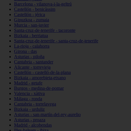
Barcelona - vilanova-i-la-geltrú
Castellón - benicàssim
Castellón - jérica
Gipuzkoa - zumaia
Murcia - san-javier
Santa-cruz-de-tenerife - tacoronte
Bizkaia - berriatua
Santa-cruz-de-tenerife - santa-cruz-de-tenerife
La-rioja - calahorra
Girona - das
Asturias - piloña
Cantabria - santander
Alicante - torrevieja
Castellón - castelló-de-la-plana
Bizkaia - amorebieta-etxano
Madrid - getafe
Burgos - medina-de-pomar
Valencia - xàtiva
Málaga - ronda
Cantabria - torrelavega
Bizkaia - urduliz
Asturias - san-martín-del-rey-aurelio
Asturias - proaza
Madrid - alcobendas
Illes-balears - ibiza