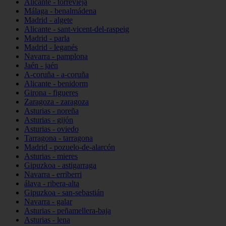
Alicante - torrevieja
Málaga - benalmádena
Madrid - algete
Alicante - sant-vicent-del-raspeig
Madrid - parla
Madrid - leganés
Navarra - pamplona
Jaén - jaén
A-coruña - a-coruña
Alicante - benidorm
Girona - figueres
Zaragoza - zaragoza
Asturias - noreña
Asturias - gijón
Asturias - oviedo
Tarragona - tarragona
Madrid - pozuelo-de-alarcón
Asturias - mieres
Gipuzkoa - astigarraga
Navarra - erriberri
álava - ribera-alta
Gipuzkoa - san-sebastián
Navarra - galar
Asturias - peñamellera-baja
Asturias - lena