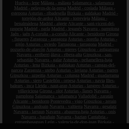
Huelva - lepe
Málaga - málaga
Salamanca - salamanca
Madrid - pelayos-de-la-presa
Madrid - coslada
Málaga -
estepona
Asturias - ribadesella
Bizkaia - galdakao
Madrid -
torrejón-de-ardoz
Alicante - torrevieja
Málaga -
benalmádena
Madrid - algete
Alicante - sant-vicent-del-
raspeig
Madrid - parla
Madrid - leganés
Navarra - pamplona
Jaén - jaén
A-coruña - a-coruña
Alicante - benidorm
Girona
- figueres
Zaragoza - zaragoza
Asturias - noreña
Asturias -
gijón
Asturias - oviedo
Tarragona - tarragona
Madrid -
pozuelo-de-alarcón
Asturias - mieres
Gipuzkoa - astigarraga
Navarra - erriberri
álava - ribera-alta
Gipuzkoa - san-
sebastián
Navarra - galar
Asturias - peñamellera-baja
Asturias - lena
Bizkaia - galdakao
Asturias - cangas-del-
narcea
Zaragoza - utebo
Asturias - laviana
Asturias - parres
Gipuzkoa - azpeitia
Asturias - colunga
Madrid - guadarrama
Asturias - siero
Castellón - orpesa
Asturias - navia
Illes-
balears - inca
Lleida - naut-aran
Asturias - langreo
Asturias -
villaviciosa
Girona - olot
Asturias - llanes
Navarra -
pamplona
Salamanca - salamanca
Valladolid - zaratán
Alicante - benidorm
Pontevedra - vigo
Gipuzkoa - zerain
Gipuzkoa - andoain
Navarra - valtierra
Navarra - gesalatz
Navarra - larraun
Navarra - abaurrea-baja
Asturias - onís
Navarra - barañain
Navarra - baztan
Cantabria -
entrambasaguas
León - valencia-de-don-juan
Bizkaia -
valle-de-carranza
Gipuzkoa - usurbil
Gipuzkoa - urnieta