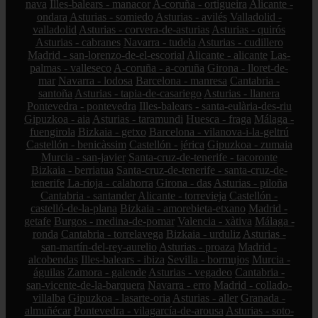
nava
Illes-balears - manacor
A-coruña - ortigueira
Alicante -
ondara
Asturias - somiedo
Asturias - avilés
Valladolid -
valladolid
Asturias - corvera-de-asturias
Asturias - quirós
Asturias - cabranes
Navarra - tudela
Asturias - cudillero
Madrid - san-lorenzo-de-el-escorial
Alicante - alicante
Las-
palmas - valleseco
A-coruña - a-coruña
Girona - lloret-de-
mar
Navarra - lodosa
Barcelona - manresa
Cantabria -
santoña
Asturias - tapia-de-casariego
Asturias - llanera
Pontevedra - pontevedra
Illes-balears - santa-eulària-des-riu
Gipuzkoa - aia
Asturias - taramundi
Huesca - fraga
Málaga -
fuengirola
Bizkaia - getxo
Barcelona - vilanova-i-la-geltrú
Castellón - benicàssim
Castellón - jérica
Gipuzkoa - zumaia
Murcia - san-javier
Santa-cruz-de-tenerife - tacoronte
Bizkaia - berriatua
Santa-cruz-de-tenerife - santa-cruz-de-
tenerife
La-rioja - calahorra
Girona - das
Asturias - piloña
Cantabria - santander
Alicante - torrevieja
Castellón -
castelló-de-la-plana
Bizkaia - amorebieta-etxano
Madrid -
getafe
Burgos - medina-de-pomar
Valencia - xàtiva
Málaga -
ronda
Cantabria - torrelavega
Bizkaia - urduliz
Asturias -
san-martín-del-rey-aurelio
Asturias - proaza
Madrid -
alcobendas
Illes-balears - ibiza
Sevilla - bormujos
Murcia -
águilas
Zamora - galende
Asturias - vegadeo
Cantabria -
san-vicente-de-la-barquera
Navarra - erro
Madrid - collado-
villalba
Gipuzkoa - lasarte-oria
Asturias - aller
Granada -
almuñécar
Pontevedra - vilagarcía-de-arousa
Asturias - soto-