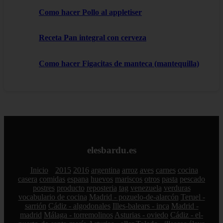
Como hacer Pollo al appletiser
Receta Pan integral con cerveza
Como hacer Figacitas de manteca (mantequilla)
elesbardu.es
Inicio
2015
2016
argentina
arroz
aves
carnes
cocina
casera
comidas
espana
huevos
mariscos
otros
pasta
pescado
postres
producto
reposteria
tag
venezuela
verduras
vocabulario de cocina
Madrid - pozuelo-de-alarcón
Teruel -
sarrión
Cádiz - algodonales
Illes-balears - inca
Madrid -
madrid
Málaga - torremolinos
Asturias - oviedo
Cádiz - el-