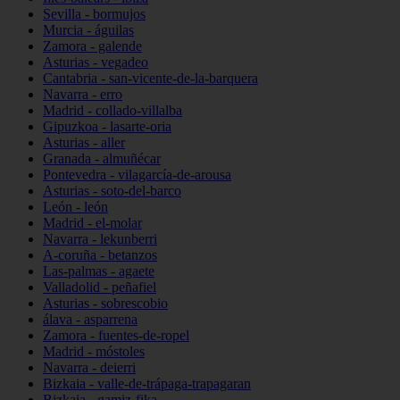
Sevilla - bormujos
Murcia - águilas
Zamora - galende
Asturias - vegadeo
Cantabria - san-vicente-de-la-barquera
Navarra - erro
Madrid - collado-villalba
Gipuzkoa - lasarte-oria
Asturias - aller
Granada - almuñécar
Pontevedra - vilagarcía-de-arousa
Asturias - soto-del-barco
León - león
Madrid - el-molar
Navarra - lekunberri
A-coruña - betanzos
Las-palmas - agaete
Valladolid - peñafiel
Asturias - sobrescobio
álava - asparrena
Zamora - fuentes-de-ropel
Madrid - móstoles
Navarra - deierri
Bizkaia - valle-de-trápaga-trapagaran
Bizkaia - gamiz-fika