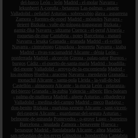
del-barco
León - león
Madrid - el-molar
Navarra -
lekunberri
A-coruña - betanzos
Las-palmas - agaete
Valladolid - peñafiel
Asturias - sobrescobio
álava - asparrena
Zamora - fuentes-de-ropel
Madrid - móstoles
Navarra -
deierri
Bizkaia - valle-de-trápaga-trapagaran
Bizkaia -
gamiz-fika
Navarra - ultzama
Cuenca - el-peral
Almería -
roquetas-de-mar
Cantabria - potes
Barcelona - mataró
Navarra - lesaka
Granada - granada
Madrid - el-vellón
Navarra - cintruénigo
Gipuzkoa - legorreta
Navarra - izaba
Madrid - rivas-vaciamadrid
Alicante - dénia
León -
ponferrada
Madrid - alcorcón
Girona - palau-sator
Burgos -
burgos
Cádiz - el-puerto-de-santa-maría
Madrid - boadilla-
del-monte
Valladolid - arroyo-de-la-encomienda
Madrid -
los-molinos
Huelva - aracena
Navarra - mendavia
Granada -
monachil
Alicante - santa-pola
Lleida - la-vall-de-boí
Castellón - almassora
Alicante - la-nucia
León - priaranza-
del-bierzo
Granada - la-zubia
Valencia - alberic
Illes-balears
- palma-de-mallorca
Madrid - algete
Asturias - ribadedeva
Valladolid - medina-del-campo
Madrid - meco
Badajoz -
don-benito
Bizkaia - markina-xemein
Alicante - sant-vicent-
del-raspeig
Alicante - guardamar-del-segura
Asturias -
belmonte-de-miranda
Pontevedra - o-grove
Lugo - barreiros
Barcelona - igualada
Zamora - benavente
Huesca -
benasque
Madrid - fuenlabrada
Alicante - altea
Madrid -
san-sebastián-de-los-reyes
Gipuzkoa - hondarribia
Cantabria