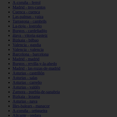
A-coruña - ferrol
Madrid - tres-cantos
Cuenca - cuenca
Las-palmas - yaiza
Tarragona - cambrils
La-rioja - logroño
Burgos - cardeñadijo
álava - vitoria-gasteiz
Bizkaia - bilbao
Valencia - gandia
Valencia - valencia
Barcelona - barcelona
Madrid - madrid
Burgos - revilla-y-la-ahedo
Madrid - las-rozas-de-madrid
Asturias - castrillón
Asturias - salas
Asturias - carreño
Asturias - valdés
Zamora - puebla-de-sanabria
Bizkaia - lezama
Asturias - nava
Illes-balears - manacor
A-coruña - ortigueira
Alicante - ondara