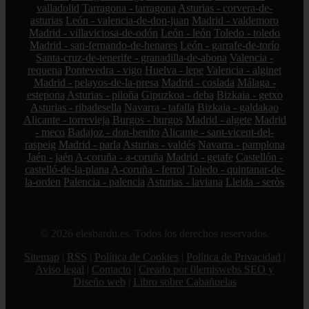
valladolid
Tarragona - tarragona
Asturias - corvera-de-
asturias
León - valencia-de-don-juan
Madrid - valdemoro
Madrid - villaviciosa-de-odón
León - león
Toledo - toledo
Madrid - san-fernando-de-henares
León - garrafe-de-torío
Santa-cruz-de-tenerife - granadilla-de-abona
Valencia -
requena
Pontevedra - vigo
Huelva - lepe
Valencia - alginet
Madrid - pelayos-de-la-presa
Madrid - coslada
Málaga -
estepona
Asturias - piloña
Gipuzkoa - deba
Bizkaia - getxo
Asturias - ribadesella
Navarra - tafalla
Bizkaia - galdakao
Alicante - torrevieja
Burgos - burgos
Madrid - algete
Madrid
- meco
Badajoz - don-benito
Alicante - sant-vicent-del-
raspeig
Madrid - parla
Asturias - valdés
Navarra - pamplona
Jaén - jaén
A-coruña - a-coruña
Madrid - getafe
Castellón -
castelló-de-la-plana
A-coruña - ferrol
Toledo - quintanar-de-
la-orden
Palencia - palencia
Asturias - laviana
Lleida - seròs
© 2026 elesbardu.es. Todos los derechos reservados.
Sitemap
|
RSS
|
Política de Cookies
|
Política de Privacidad
|
Aviso legal
|
Contacto
|
Creado por 0lemiswebs SEO y
Diseño web
|
Libro sobre Cabañuelas