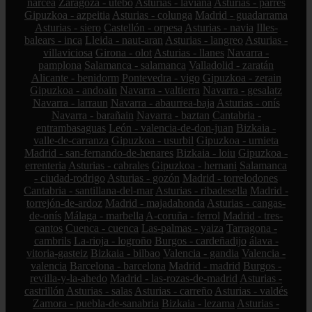
narcea
Zaragoza - utebo
Asturias - laviana
Asturias - parres
Gipuzkoa - azpeitia
Asturias - colunga
Madrid - guadarrama
Asturias - siero
Castellón - orpesa
Asturias - navia
Illes-
balears - inca
Lleida - naut-aran
Asturias - langreo
Asturias -
villaviciosa
Girona - olot
Asturias - llanes
Navarra -
pamplona
Salamanca - salamanca
Valladolid - zaratán
Alicante - benidorm
Pontevedra - vigo
Gipuzkoa - zerain
Gipuzkoa - andoain
Navarra - valtierra
Navarra - gesalatz
Navarra - larraun
Navarra - abaurrea-baja
Asturias - onís
Navarra - barañain
Navarra - baztan
Cantabria -
entrambasaguas
León - valencia-de-don-juan
Bizkaia -
valle-de-carranza
Gipuzkoa - usurbil
Gipuzkoa - urnieta
Madrid - san-fernando-de-henares
Bizkaia - loiu
Gipuzkoa -
errenteria
Asturias - cabrales
Gipuzkoa - hernani
Salamanca
- ciudad-rodrigo
Asturias - gozón
Madrid - torrelodones
Cantabria - santillana-del-mar
Asturias - ribadesella
Madrid -
torrejón-de-ardoz
Madrid - majadahonda
Asturias - cangas-
de-onís
Málaga - marbella
A-coruña - ferrol
Madrid - tres-
cantos
Cuenca - cuenca
Las-palmas - yaiza
Tarragona -
cambrils
La-rioja - logroño
Burgos - cardeñadijo
álava -
vitoria-gasteiz
Bizkaia - bilbao
Valencia - gandia
Valencia -
valencia
Barcelona - barcelona
Madrid - madrid
Burgos -
revilla-y-la-ahedo
Madrid - las-rozas-de-madrid
Asturias -
castrillón
Asturias - salas
Asturias - carreño
Asturias - valdés
Zamora - puebla-de-sanabria
Bizkaia - lezama
Asturias -