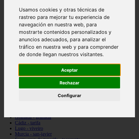
vocabulario de cocina
Usamos cookies y otras técnicas de
Madrid - pozuelo-de-alarcón
rastreo para mejorar tu experiencia de
Teruel - sarrión
Cádiz - algodonales
navegación en nuestra web, para
Illes-balears - inca
mostrarte contenidos personalizados y
Madrid - madrid
anuncios adecuados, para analizar el
Málaga - torremolinos
Asturias - oviedo
tráfico en nuestra web y para comprender
Cádiz - el-puerto-de-santa-maría
de donde llegan nuestros visitantes.
Asturias - aller
Toledo - illescas
álava - vitoria-gasteiz
Aceptar
Málaga - marbella
Zaragoza - zaragoza
Rechazar
Barcelona - barcelona
Valencia - valencia
Pontevedra - lalín
Configurar
Toledo - seseña
Cantabria - val-de-san-vicente
Sevilla - sevilla
Granada - granada
Cádiz - tarifa
Lugo - viveiro
Murcia - san-javier