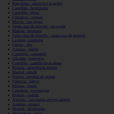
Barcelona - vilanova-i-la-geltrú
Castellón - benicàssim
Castellón - jérica
Gipuzkoa - zumaia
Murcia - san-javier
Santa-cruz-de-tenerife - tacoronte
Bizkaia - berriatua
Santa-cruz-de-tenerife - santa-cruz-de-tenerife
La-rioja - calahorra
Girona - das
Asturias - piloña
Cantabria - santander
Alicante - torrevieja
Castellón - castelló-de-la-plana
Bizkaia - amorebieta-etxano
Madrid - getafe
Burgos - medina-de-pomar
Valencia - xàtiva
Málaga - ronda
Cantabria - torrelavega
Bizkaia - urduliz
Asturias - san-martín-del-rey-aurelio
Asturias - proaza
Madrid - alcobendas
Illes-balears - ibiza