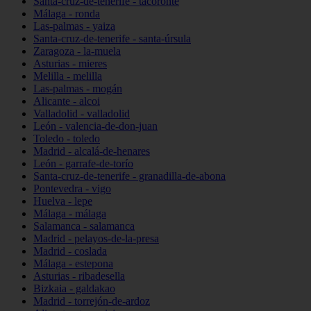
Santa-cruz-de-tenerife - tacoronte
Málaga - ronda
Las-palmas - yaiza
Santa-cruz-de-tenerife - santa-úrsula
Zaragoza - la-muela
Asturias - mieres
Melilla - melilla
Las-palmas - mogán
Alicante - alcoi
Valladolid - valladolid
León - valencia-de-don-juan
Toledo - toledo
Madrid - alcalá-de-henares
León - garrafe-de-torío
Santa-cruz-de-tenerife - granadilla-de-abona
Pontevedra - vigo
Huelva - lepe
Málaga - málaga
Salamanca - salamanca
Madrid - pelayos-de-la-presa
Madrid - coslada
Málaga - estepona
Asturias - ribadesella
Bizkaia - galdakao
Madrid - torrejón-de-ardoz