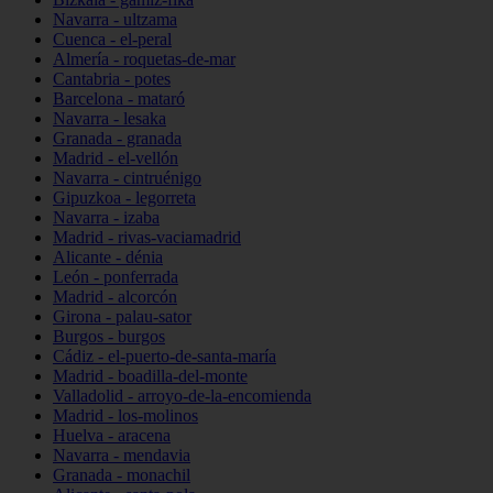
Navarra - ultzama
Cuenca - el-peral
Almería - roquetas-de-mar
Cantabria - potes
Barcelona - mataró
Navarra - lesaka
Granada - granada
Madrid - el-vellón
Navarra - cintruénigo
Gipuzkoa - legorreta
Navarra - izaba
Madrid - rivas-vaciamadrid
Alicante - dénia
León - ponferrada
Madrid - alcorcón
Girona - palau-sator
Burgos - burgos
Cádiz - el-puerto-de-santa-maría
Madrid - boadilla-del-monte
Valladolid - arroyo-de-la-encomienda
Madrid - los-molinos
Huelva - aracena
Navarra - mendavia
Granada - monachil