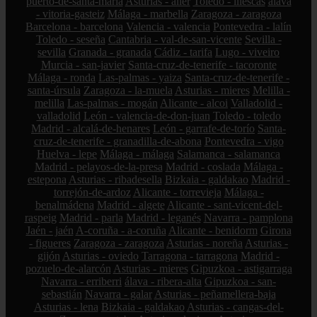
puerto-de-santa-maría
Asturias - aller
Toledo - illescas
álava
- vitoria-gasteiz
Málaga - marbella
Zaragoza - zaragoza
Barcelona - barcelona
Valencia - valencia
Pontevedra - lalín
Toledo - seseña
Cantabria - val-de-san-vicente
Sevilla -
sevilla
Granada - granada
Cádiz - tarifa
Lugo - viveiro
Murcia - san-javier
Santa-cruz-de-tenerife - tacoronte
Málaga - ronda
Las-palmas - yaiza
Santa-cruz-de-tenerife -
santa-úrsula
Zaragoza - la-muela
Asturias - mieres
Melilla -
melilla
Las-palmas - mogán
Alicante - alcoi
Valladolid -
valladolid
León - valencia-de-don-juan
Toledo - toledo
Madrid - alcalá-de-henares
León - garrafe-de-torío
Santa-
cruz-de-tenerife - granadilla-de-abona
Pontevedra - vigo
Huelva - lepe
Málaga - málaga
Salamanca - salamanca
Madrid - pelayos-de-la-presa
Madrid - coslada
Málaga -
estepona
Asturias - ribadesella
Bizkaia - galdakao
Madrid -
torrejón-de-ardoz
Alicante - torrevieja
Málaga -
benalmádena
Madrid - algete
Alicante - sant-vicent-del-
raspeig
Madrid - parla
Madrid - leganés
Navarra - pamplona
Jaén - jaén
A-coruña - a-coruña
Alicante - benidorm
Girona
- figueres
Zaragoza - zaragoza
Asturias - noreña
Asturias -
gijón
Asturias - oviedo
Tarragona - tarragona
Madrid -
pozuelo-de-alarcón
Asturias - mieres
Gipuzkoa - astigarraga
Navarra - erriberri
álava - ribera-alta
Gipuzkoa - san-
sebastián
Navarra - galar
Asturias - peñamellera-baja
Asturias - lena
Bizkaia - galdakao
Asturias - cangas-del-