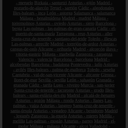
- meruelo
Bizkaia - santurtzi
Asturias - gijón
Madrid -
pozuelo-de-alarcón
Teruel - sarrión
Cádiz - algodonales
Illes-balears - inca
León - astorga
Salamanca - salamanca
Málaga - benalmádena
Madrid - madrid
Málaga -
torremolinos
Asturias - oviedo
Asturias - siero
Barcelona -
berga
Las-palmas - las-palmas-de-gran-canaria
Cádiz - el-
puerto-de-santa-maría
Tarragona - reus
Asturias - aller
Santa-cruz-de-tenerife - santiago-del-teide
Toledo - illescas
Las-palmas - arrecife
Madrid - torrejón-de-ardoz
Asturias -
cangas-de-onís
Alicante - orihuela
Madrid - alcorcón
álava -
vitoria-gasteiz
Málaga - marbella
Zaragoza - zaragoza
Valencia - valencia
Barcelona - barcelona
Madrid -
alcobendas
Barcelona - badalona
Pontevedra - lalín
Asturias
- avilés
Illes-balears - palma-de-mallorca
Toledo - seseña
Cantabria - val-de-san-vicente
Alicante - alicante
Girona -
lloret-de-mar
Sevilla - sevilla
León - sahagún
Granada -
granada
Cádiz - tarifa
Lugo - viveiro
Murcia - san-javier
Santa-cruz-de-tenerife - tacoronte
Asturias - grado
Illes-
balears - santa-eulària-des-riu
Madrid - alcalá-de-henares
Asturias - gozón
Málaga - ronda
Asturias - llanes
Las-
palmas - yaiza
Asturias - langreo
Santa-cruz-de-tenerife -
santa-úrsula
Asturias - vegadeo
Alicante - benidorm
Madrid
- leganés
Zaragoza - la-muela
Asturias - mieres
Melilla -
melilla
Las-palmas - mogán
Asturias - parres
Madrid - el-
molar
Málaga - málaga
Alicante - alcoi
Valladolid -