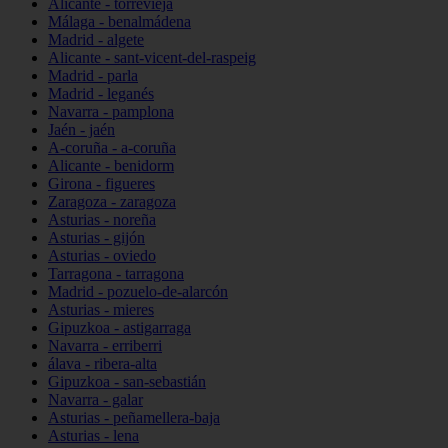
Alicante - torrevieja
Málaga - benalmádena
Madrid - algete
Alicante - sant-vicent-del-raspeig
Madrid - parla
Madrid - leganés
Navarra - pamplona
Jaén - jaén
A-coruña - a-coruña
Alicante - benidorm
Girona - figueres
Zaragoza - zaragoza
Asturias - noreña
Asturias - gijón
Asturias - oviedo
Tarragona - tarragona
Madrid - pozuelo-de-alarcón
Asturias - mieres
Gipuzkoa - astigarraga
Navarra - erriberri
álava - ribera-alta
Gipuzkoa - san-sebastián
Navarra - galar
Asturias - peñamellera-baja
Asturias - lena