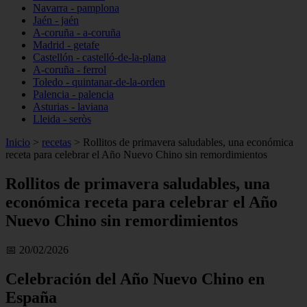
Navarra - pamplona
Jaén - jaén
A-coruña - a-coruña
Madrid - getafe
Castellón - castelló-de-la-plana
A-coruña - ferrol
Toledo - quintanar-de-la-orden
Palencia - palencia
Asturias - laviana
Lleida - seròs
Inicio
>
recetas
>
Rollitos de primavera saludables, una económica
receta para celebrar el Año Nuevo Chino sin remordimientos
Rollitos de primavera saludables, una
económica receta para celebrar el Año
Nuevo Chino sin remordimientos
📅 20/02/2026
Celebración del Año Nuevo Chino en
España