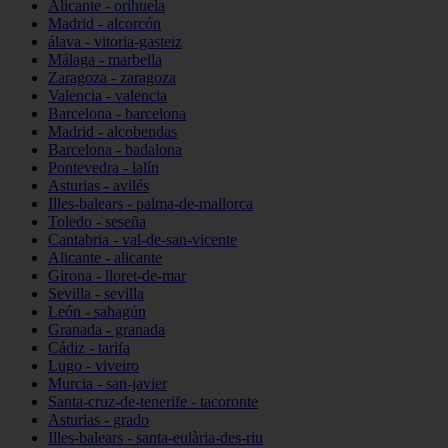
Alicante - orihuela
Madrid - alcorcón
álava - vitoria-gasteiz
Málaga - marbella
Zaragoza - zaragoza
Valencia - valencia
Barcelona - barcelona
Madrid - alcobendas
Barcelona - badalona
Pontevedra - lalín
Asturias - avilés
Illes-balears - palma-de-mallorca
Toledo - seseña
Cantabria - val-de-san-vicente
Alicante - alicante
Girona - lloret-de-mar
Sevilla - sevilla
León - sahagún
Granada - granada
Cádiz - tarifa
Lugo - viveiro
Murcia - san-javier
Santa-cruz-de-tenerife - tacoronte
Asturias - grado
Illes-balears - santa-eulària-des-riu