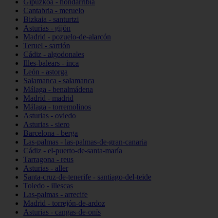
Gipuzkoa - hondarribia
Cantabria - meruelo
Bizkaia - santurtzi
Asturias - gijón
Madrid - pozuelo-de-alarcón
Teruel - sarrión
Cádiz - algodonales
Illes-balears - inca
León - astorga
Salamanca - salamanca
Málaga - benalmádena
Madrid - madrid
Málaga - torremolinos
Asturias - oviedo
Asturias - siero
Barcelona - berga
Las-palmas - las-palmas-de-gran-canaria
Cádiz - el-puerto-de-santa-maría
Tarragona - reus
Asturias - aller
Santa-cruz-de-tenerife - santiago-del-teide
Toledo - illescas
Las-palmas - arrecife
Madrid - torrejón-de-ardoz
Asturias - cangas-de-onís