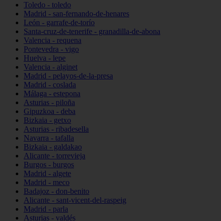
Toledo - toledo
Madrid - san-fernando-de-henares
León - garrafe-de-torío
Santa-cruz-de-tenerife - granadilla-de-abona
Valencia - requena
Pontevedra - vigo
Huelva - lepe
Valencia - alginet
Madrid - pelayos-de-la-presa
Madrid - coslada
Málaga - estepona
Asturias - piloña
Gipuzkoa - deba
Bizkaia - getxo
Asturias - ribadesella
Navarra - tafalla
Bizkaia - galdakao
Alicante - torrevieja
Burgos - burgos
Madrid - algete
Madrid - meco
Badajoz - don-benito
Alicante - sant-vicent-del-raspeig
Madrid - parla
Asturias - valdés