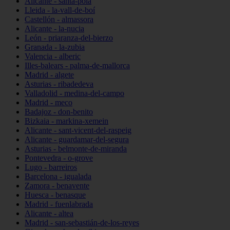
Alicante - santa-pola
Lleida - la-vall-de-boí
Castellón - almassora
Alicante - la-nucia
León - priaranza-del-bierzo
Granada - la-zubia
Valencia - alberic
Illes-balears - palma-de-mallorca
Madrid - algete
Asturias - ribadedeva
Valladolid - medina-del-campo
Madrid - meco
Badajoz - don-benito
Bizkaia - markina-xemein
Alicante - sant-vicent-del-raspeig
Alicante - guardamar-del-segura
Asturias - belmonte-de-miranda
Pontevedra - o-grove
Lugo - barreiros
Barcelona - igualada
Zamora - benavente
Huesca - benasque
Madrid - fuenlabrada
Alicante - altea
Madrid - san-sebastián-de-los-reyes