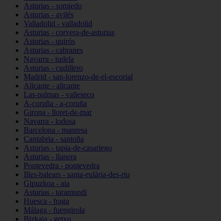
Asturias - somiedo
Asturias - avilés
Valladolid - valladolid
Asturias - corvera-de-asturias
Asturias - quirós
Asturias - cabranes
Navarra - tudela
Asturias - cudillero
Madrid - san-lorenzo-de-el-escorial
Alicante - alicante
Las-palmas - valleseco
A-coruña - a-coruña
Girona - lloret-de-mar
Navarra - lodosa
Barcelona - manresa
Cantabria - santoña
Asturias - tapia-de-casariego
Asturias - llanera
Pontevedra - pontevedra
Illes-balears - santa-eulària-des-riu
Gipuzkoa - aia
Asturias - taramundi
Huesca - fraga
Málaga - fuengirola
Bizkaia - getxo