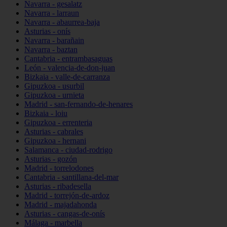
Navarra - gesalatz
Navarra - larraun
Navarra - abaurrea-baja
Asturias - onís
Navarra - barañain
Navarra - baztan
Cantabria - entrambasaguas
León - valencia-de-don-juan
Bizkaia - valle-de-carranza
Gipuzkoa - usurbil
Gipuzkoa - urnieta
Madrid - san-fernando-de-henares
Bizkaia - loiu
Gipuzkoa - errenteria
Asturias - cabrales
Gipuzkoa - hernani
Salamanca - ciudad-rodrigo
Asturias - gozón
Madrid - torrelodones
Cantabria - santillana-del-mar
Asturias - ribadesella
Madrid - torrejón-de-ardoz
Madrid - majadahonda
Asturias - cangas-de-onís
Málaga - marbella