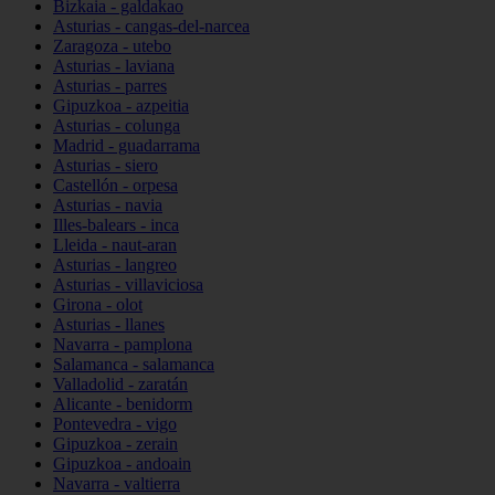
Bizkaia - galdakao
Asturias - cangas-del-narcea
Zaragoza - utebo
Asturias - laviana
Asturias - parres
Gipuzkoa - azpeitia
Asturias - colunga
Madrid - guadarrama
Asturias - siero
Castellón - orpesa
Asturias - navia
Illes-balears - inca
Lleida - naut-aran
Asturias - langreo
Asturias - villaviciosa
Girona - olot
Asturias - llanes
Navarra - pamplona
Salamanca - salamanca
Valladolid - zaratán
Alicante - benidorm
Pontevedra - vigo
Gipuzkoa - zerain
Gipuzkoa - andoain
Navarra - valtierra