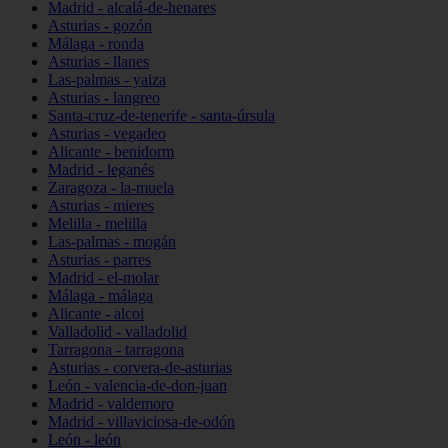
Madrid - alcalá-de-henares
Asturias - gozón
Málaga - ronda
Asturias - llanes
Las-palmas - yaiza
Asturias - langreo
Santa-cruz-de-tenerife - santa-úrsula
Asturias - vegadeo
Alicante - benidorm
Madrid - leganés
Zaragoza - la-muela
Asturias - mieres
Melilla - melilla
Las-palmas - mogán
Asturias - parres
Madrid - el-molar
Málaga - málaga
Alicante - alcoi
Valladolid - valladolid
Tarragona - tarragona
Asturias - corvera-de-asturias
León - valencia-de-don-juan
Madrid - valdemoro
Madrid - villaviciosa-de-odón
León - león