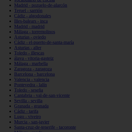
Madrid - pozuelo-de-alarcón
Teruel - sarrión
Cádiz - algodonales
Illes-balears - inca
Madrid - madrid
Málaga - torremolinos
Asturias - oviedo
Cádiz - el-puerto-de-santa-maría
Asturias - aller
Toledo - illescas
álava - vitoria-gasteiz
Málaga - marbella
Zaragoza - zaragoza
Barcelona - barcelona
Valencia - valencia
Pontevedra - lalín
Toledo - seseña
Cantabria - val-de-san-vicente
Sevilla - sevilla
Granada - granada
Cádiz - tarifa
Lugo - viveiro
Murcia - san-javier
Santa-cruz-de-tenerife - tacoronte