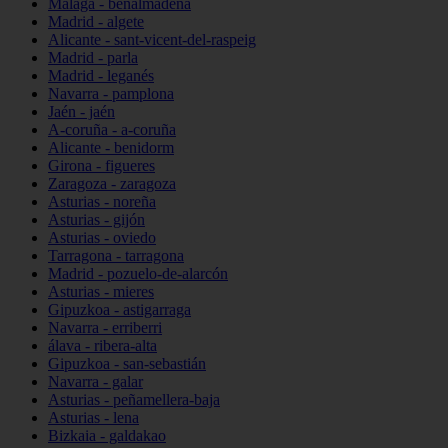
Málaga - benalmádena
Madrid - algete
Alicante - sant-vicent-del-raspeig
Madrid - parla
Madrid - leganés
Navarra - pamplona
Jaén - jaén
A-coruña - a-coruña
Alicante - benidorm
Girona - figueres
Zaragoza - zaragoza
Asturias - noreña
Asturias - gijón
Asturias - oviedo
Tarragona - tarragona
Madrid - pozuelo-de-alarcón
Asturias - mieres
Gipuzkoa - astigarraga
Navarra - erriberri
álava - ribera-alta
Gipuzkoa - san-sebastián
Navarra - galar
Asturias - peñamellera-baja
Asturias - lena
Bizkaia - galdakao