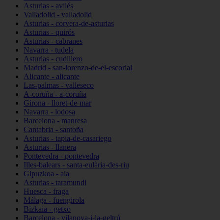
Asturias - avilés
Valladolid - valladolid
Asturias - corvera-de-asturias
Asturias - quirós
Asturias - cabranes
Navarra - tudela
Asturias - cudillero
Madrid - san-lorenzo-de-el-escorial
Alicante - alicante
Las-palmas - valleseco
A-coruña - a-coruña
Girona - lloret-de-mar
Navarra - lodosa
Barcelona - manresa
Cantabria - santoña
Asturias - tapia-de-casariego
Asturias - llanera
Pontevedra - pontevedra
Illes-balears - santa-eulària-des-riu
Gipuzkoa - aia
Asturias - taramundi
Huesca - fraga
Málaga - fuengirola
Bizkaia - getxo
Barcelona - vilanova-i-la-geltrú