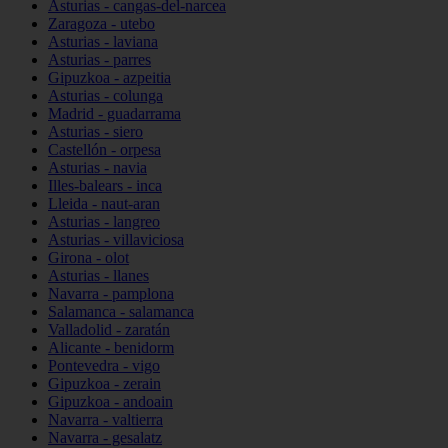
Asturias - cangas-del-narcea
Zaragoza - utebo
Asturias - laviana
Asturias - parres
Gipuzkoa - azpeitia
Asturias - colunga
Madrid - guadarrama
Asturias - siero
Castellón - orpesa
Asturias - navia
Illes-balears - inca
Lleida - naut-aran
Asturias - langreo
Asturias - villaviciosa
Girona - olot
Asturias - llanes
Navarra - pamplona
Salamanca - salamanca
Valladolid - zaratán
Alicante - benidorm
Pontevedra - vigo
Gipuzkoa - zerain
Gipuzkoa - andoain
Navarra - valtierra
Navarra - gesalatz