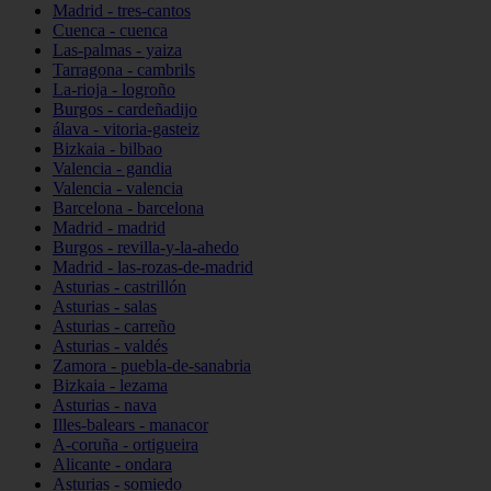
Madrid - tres-cantos
Cuenca - cuenca
Las-palmas - yaiza
Tarragona - cambrils
La-rioja - logroño
Burgos - cardeñadijo
álava - vitoria-gasteiz
Bizkaia - bilbao
Valencia - gandia
Valencia - valencia
Barcelona - barcelona
Madrid - madrid
Burgos - revilla-y-la-ahedo
Madrid - las-rozas-de-madrid
Asturias - castrillón
Asturias - salas
Asturias - carreño
Asturias - valdés
Zamora - puebla-de-sanabria
Bizkaia - lezama
Asturias - nava
Illes-balears - manacor
A-coruña - ortigueira
Alicante - ondara
Asturias - somiedo