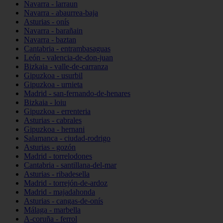
Navarra - larraun
Navarra - abaurrea-baja
Asturias - onís
Navarra - barañain
Navarra - baztan
Cantabria - entrambasaguas
León - valencia-de-don-juan
Bizkaia - valle-de-carranza
Gipuzkoa - usurbil
Gipuzkoa - urnieta
Madrid - san-fernando-de-henares
Bizkaia - loiu
Gipuzkoa - errenteria
Asturias - cabrales
Gipuzkoa - hernani
Salamanca - ciudad-rodrigo
Asturias - gozón
Madrid - torrelodones
Cantabria - santillana-del-mar
Asturias - ribadesella
Madrid - torrejón-de-ardoz
Madrid - majadahonda
Asturias - cangas-de-onís
Málaga - marbella
A-coruña - ferrol