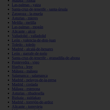
Málaga - ronda
Las-palmas - yaiza
Santa-cruz-de-tenerife - santa-úrsula
Zaragoza - la-muela
Asturias - mieres
Melilla - melilla
Las-palmas - mogán
Alicante - alcoi
Valladolid - valladolid
León - valencia-de-don-juan
Toledo - toledo
Madrid - alcalá-de-henares
León - garrafe-de-torío
Santa-cruz-de-tenerife - granadilla-de-abona
Pontevedra - vigo
Huelva - lepe
Málaga - málaga
Salamanca - salamanca
Madrid - pelayos-de-la-presa
Madrid - coslada
Málaga - estepona
Asturias - ribadesella
Bizkaia - galdakao
Madrid - torrejón-de-ardoz
Alicante - torrevieja