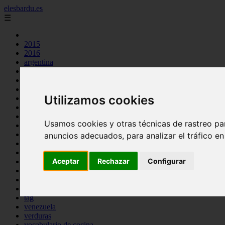
elesbardu.es
☰
2015
2016
argentina
arroz
aves
carnes
Utilizamos cookies
cocina casera
comidas
espana
Usamos cookies y otras técnicas de rastreo pa
huevos
mariscos
anuncios adecuados, para analizar el tráfico e
otros
pasta
Aceptar
Rechazar
Configurar
pescado
postres
producto
reposteria
tag
venezuela
verduras
vocabulario de cocina