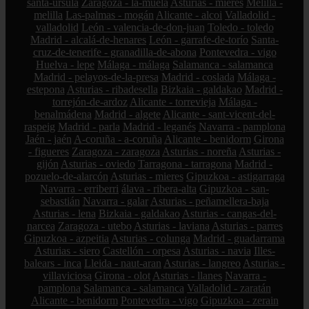
santa-úrsula
Zaragoza - la-muela
Asturias - mieres
Melilla -
melilla
Las-palmas - mogán
Alicante - alcoi
Valladolid -
valladolid
León - valencia-de-don-juan
Toledo - toledo
Madrid - alcalá-de-henares
León - garrafe-de-torío
Santa-
cruz-de-tenerife - granadilla-de-abona
Pontevedra - vigo
Huelva - lepe
Málaga - málaga
Salamanca - salamanca
Madrid - pelayos-de-la-presa
Madrid - coslada
Málaga -
estepona
Asturias - ribadesella
Bizkaia - galdakao
Madrid -
torrejón-de-ardoz
Alicante - torrevieja
Málaga -
benalmádena
Madrid - algete
Alicante - sant-vicent-del-
raspeig
Madrid - parla
Madrid - leganés
Navarra - pamplona
Jaén - jaén
A-coruña - a-coruña
Alicante - benidorm
Girona
- figueres
Zaragoza - zaragoza
Asturias - noreña
Asturias -
gijón
Asturias - oviedo
Tarragona - tarragona
Madrid -
pozuelo-de-alarcón
Asturias - mieres
Gipuzkoa - astigarraga
Navarra - erriberri
álava - ribera-alta
Gipuzkoa - san-
sebastián
Navarra - galar
Asturias - peñamellera-baja
Asturias - lena
Bizkaia - galdakao
Asturias - cangas-del-
narcea
Zaragoza - utebo
Asturias - laviana
Asturias - parres
Gipuzkoa - azpeitia
Asturias - colunga
Madrid - guadarrama
Asturias - siero
Castellón - orpesa
Asturias - navia
Illes-
balears - inca
Lleida - naut-aran
Asturias - langreo
Asturias -
villaviciosa
Girona - olot
Asturias - llanes
Navarra -
pamplona
Salamanca - salamanca
Valladolid - zaratán
Alicante - benidorm
Pontevedra - vigo
Gipuzkoa - zerain