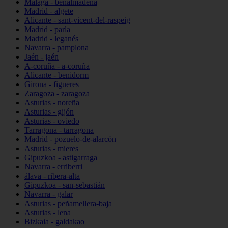
Málaga - benalmádena
Madrid - algete
Alicante - sant-vicent-del-raspeig
Madrid - parla
Madrid - leganés
Navarra - pamplona
Jaén - jaén
A-coruña - a-coruña
Alicante - benidorm
Girona - figueres
Zaragoza - zaragoza
Asturias - noreña
Asturias - gijón
Asturias - oviedo
Tarragona - tarragona
Madrid - pozuelo-de-alarcón
Asturias - mieres
Gipuzkoa - astigarraga
Navarra - erriberri
álava - ribera-alta
Gipuzkoa - san-sebastián
Navarra - galar
Asturias - peñamellera-baja
Asturias - lena
Bizkaia - galdakao