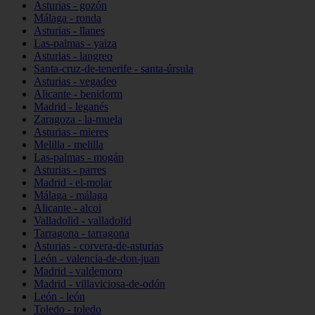
Asturias - gozón
Málaga - ronda
Asturias - llanes
Las-palmas - yaiza
Asturias - langreo
Santa-cruz-de-tenerife - santa-úrsula
Asturias - vegadeo
Alicante - benidorm
Madrid - leganés
Zaragoza - la-muela
Asturias - mieres
Melilla - melilla
Las-palmas - mogán
Asturias - parres
Madrid - el-molar
Málaga - málaga
Alicante - alcoi
Valladolid - valladolid
Tarragona - tarragona
Asturias - corvera-de-asturias
León - valencia-de-don-juan
Madrid - valdemoro
Madrid - villaviciosa-de-odón
León - león
Toledo - toledo