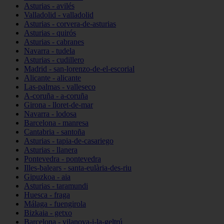
Asturias - avilés
Valladolid - valladolid
Asturias - corvera-de-asturias
Asturias - quirós
Asturias - cabranes
Navarra - tudela
Asturias - cudillero
Madrid - san-lorenzo-de-el-escorial
Alicante - alicante
Las-palmas - valleseco
A-coruña - a-coruña
Girona - lloret-de-mar
Navarra - lodosa
Barcelona - manresa
Cantabria - santoña
Asturias - tapia-de-casariego
Asturias - llanera
Pontevedra - pontevedra
Illes-balears - santa-eulària-des-riu
Gipuzkoa - aia
Asturias - taramundi
Huesca - fraga
Málaga - fuengirola
Bizkaia - getxo
Barcelona - vilanova-i-la-geltrú