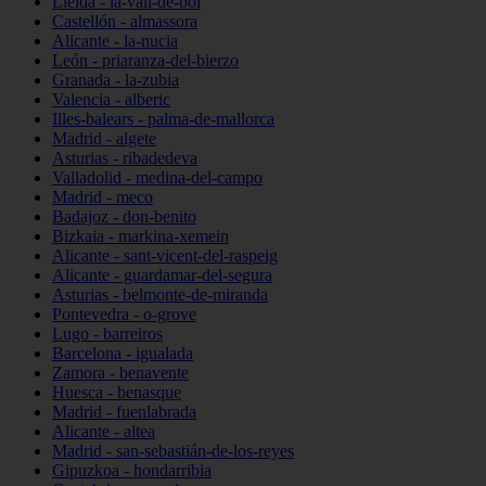
Lleida - la-vall-de-boí
Castellón - almassora
Alicante - la-nucia
León - priaranza-del-bierzo
Granada - la-zubia
Valencia - alberic
Illes-balears - palma-de-mallorca
Madrid - algete
Asturias - ribadedeva
Valladolid - medina-del-campo
Madrid - meco
Badajoz - don-benito
Bizkaia - markina-xemein
Alicante - sant-vicent-del-raspeig
Alicante - guardamar-del-segura
Asturias - belmonte-de-miranda
Pontevedra - o-grove
Lugo - barreiros
Barcelona - igualada
Zamora - benavente
Huesca - benasque
Madrid - fuenlabrada
Alicante - altea
Madrid - san-sebastián-de-los-reyes
Gipuzkoa - hondarribia