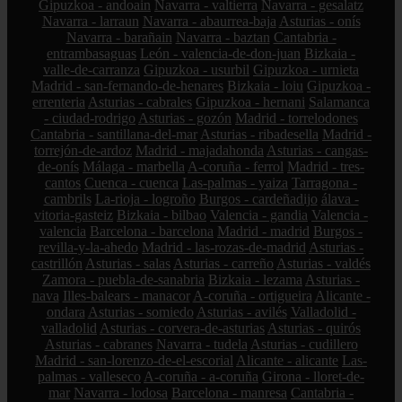
Gipuzkoa - andoain
Navarra - valtierra
Navarra - gesalatz
Navarra - larraun
Navarra - abaurrea-baja
Asturias - onís
Navarra - barañain
Navarra - baztan
Cantabria -
entrambasaguas
León - valencia-de-don-juan
Bizkaia -
valle-de-carranza
Gipuzkoa - usurbil
Gipuzkoa - urnieta
Madrid - san-fernando-de-henares
Bizkaia - loiu
Gipuzkoa -
errenteria
Asturias - cabrales
Gipuzkoa - hernani
Salamanca
- ciudad-rodrigo
Asturias - gozón
Madrid - torrelodones
Cantabria - santillana-del-mar
Asturias - ribadesella
Madrid -
torrejón-de-ardoz
Madrid - majadahonda
Asturias - cangas-
de-onís
Málaga - marbella
A-coruña - ferrol
Madrid - tres-
cantos
Cuenca - cuenca
Las-palmas - yaiza
Tarragona -
cambrils
La-rioja - logroño
Burgos - cardeñadijo
álava -
vitoria-gasteiz
Bizkaia - bilbao
Valencia - gandia
Valencia -
valencia
Barcelona - barcelona
Madrid - madrid
Burgos -
revilla-y-la-ahedo
Madrid - las-rozas-de-madrid
Asturias -
castrillón
Asturias - salas
Asturias - carreño
Asturias - valdés
Zamora - puebla-de-sanabria
Bizkaia - lezama
Asturias -
nava
Illes-balears - manacor
A-coruña - ortigueira
Alicante -
ondara
Asturias - somiedo
Asturias - avilés
Valladolid -
valladolid
Asturias - corvera-de-asturias
Asturias - quirós
Asturias - cabranes
Navarra - tudela
Asturias - cudillero
Madrid - san-lorenzo-de-el-escorial
Alicante - alicante
Las-
palmas - valleseco
A-coruña - a-coruña
Girona - lloret-de-
mar
Navarra - lodosa
Barcelona - manresa
Cantabria -