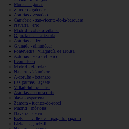
Murcia - águilas
Zamora - galende
Asturias - vegadeo
Cantabria - san-vicente-de-la-barquera
Navarra - erro
Madrid - collado-villalba
Gipuzkoa - lasarte-oria
Asturias - aller
Granada - almuñécar
Pontevedra - vilagarcía-de-arousa
Asturias - soto-del-barco
León - león
Madrid - el-molar
Navarra - lekunberri
A-coruña - betanzos
Las-palmas - agaete
Valladolid - peñafiel
Asturias - sobrescobio
álava - asparrena
Zamora - fuentes-de-ropel
Madrid - móstoles
Navarra - deierri
Bizkaia - valle-de-trápaga-trapagaran
Bizkaia - gamiz-fika
Navarra - ultzama