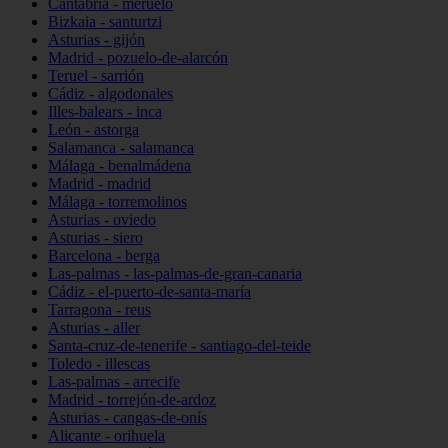
Cantabria - meruelo
Bizkaia - santurtzi
Asturias - gijón
Madrid - pozuelo-de-alarcón
Teruel - sarrión
Cádiz - algodonales
Illes-balears - inca
León - astorga
Salamanca - salamanca
Málaga - benalmádena
Madrid - madrid
Málaga - torremolinos
Asturias - oviedo
Asturias - siero
Barcelona - berga
Las-palmas - las-palmas-de-gran-canaria
Cádiz - el-puerto-de-santa-maría
Tarragona - reus
Asturias - aller
Santa-cruz-de-tenerife - santiago-del-teide
Toledo - illescas
Las-palmas - arrecife
Madrid - torrejón-de-ardoz
Asturias - cangas-de-onís
Alicante - orihuela