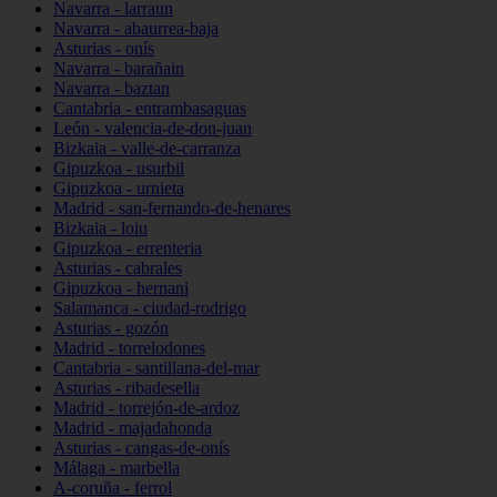
Navarra - larraun
Navarra - abaurrea-baja
Asturias - onís
Navarra - barañain
Navarra - baztan
Cantabria - entrambasaguas
León - valencia-de-don-juan
Bizkaia - valle-de-carranza
Gipuzkoa - usurbil
Gipuzkoa - urnieta
Madrid - san-fernando-de-henares
Bizkaia - loiu
Gipuzkoa - errenteria
Asturias - cabrales
Gipuzkoa - hernani
Salamanca - ciudad-rodrigo
Asturias - gozón
Madrid - torrelodones
Cantabria - santillana-del-mar
Asturias - ribadesella
Madrid - torrejón-de-ardoz
Madrid - majadahonda
Asturias - cangas-de-onís
Málaga - marbella
A-coruña - ferrol