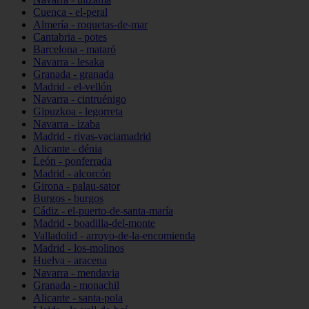
Cuenca - el-peral
Almería - roquetas-de-mar
Cantabria - potes
Barcelona - mataró
Navarra - lesaka
Granada - granada
Madrid - el-vellón
Navarra - cintruénigo
Gipuzkoa - legorreta
Navarra - izaba
Madrid - rivas-vaciamadrid
Alicante - dénia
León - ponferrada
Madrid - alcorcón
Girona - palau-sator
Burgos - burgos
Cádiz - el-puerto-de-santa-maría
Madrid - boadilla-del-monte
Valladolid - arroyo-de-la-encomienda
Madrid - los-molinos
Huelva - aracena
Navarra - mendavia
Granada - monachil
Alicante - santa-pola