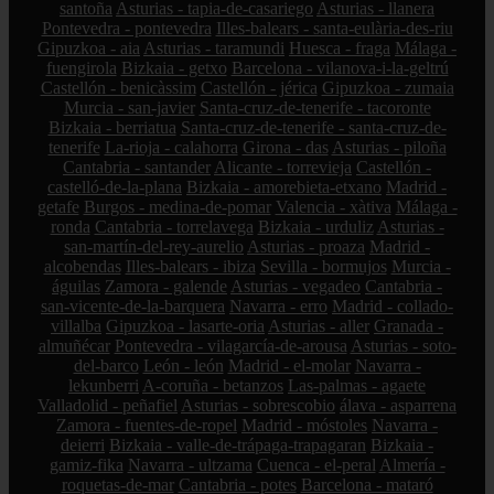
santoña
Asturias - tapia-de-casariego
Asturias - llanera
Pontevedra - pontevedra
Illes-balears - santa-eulària-des-riu
Gipuzkoa - aia
Asturias - taramundi
Huesca - fraga
Málaga -
fuengirola
Bizkaia - getxo
Barcelona - vilanova-i-la-geltrú
Castellón - benicàssim
Castellón - jérica
Gipuzkoa - zumaia
Murcia - san-javier
Santa-cruz-de-tenerife - tacoronte
Bizkaia - berriatua
Santa-cruz-de-tenerife - santa-cruz-de-
tenerife
La-rioja - calahorra
Girona - das
Asturias - piloña
Cantabria - santander
Alicante - torrevieja
Castellón -
castelló-de-la-plana
Bizkaia - amorebieta-etxano
Madrid -
getafe
Burgos - medina-de-pomar
Valencia - xàtiva
Málaga -
ronda
Cantabria - torrelavega
Bizkaia - urduliz
Asturias -
san-martín-del-rey-aurelio
Asturias - proaza
Madrid -
alcobendas
Illes-balears - ibiza
Sevilla - bormujos
Murcia -
águilas
Zamora - galende
Asturias - vegadeo
Cantabria -
san-vicente-de-la-barquera
Navarra - erro
Madrid - collado-
villalba
Gipuzkoa - lasarte-oria
Asturias - aller
Granada -
almuñécar
Pontevedra - vilagarcía-de-arousa
Asturias - soto-
del-barco
León - león
Madrid - el-molar
Navarra -
lekunberri
A-coruña - betanzos
Las-palmas - agaete
Valladolid - peñafiel
Asturias - sobrescobio
álava - asparrena
Zamora - fuentes-de-ropel
Madrid - móstoles
Navarra -
deierri
Bizkaia - valle-de-trápaga-trapagaran
Bizkaia -
gamiz-fika
Navarra - ultzama
Cuenca - el-peral
Almería -
roquetas-de-mar
Cantabria - potes
Barcelona - mataró