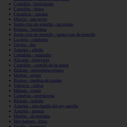
Castellón - benicàssim
Castellón - jérica
Gipuzkoa - zumaia
Murcia - san-javier
Santa-cruz-de-tenerife - tacoronte
Bizkaia - berriatua
Santa-cruz-de-tenerife - santa-cruz-de-tenerife
La-rioja - calahorra
Girona - das
Asturias - piloña
Cantabria - santander
Alicante - torrevieja
Castellón - castelló-de-la-plana
Bizkaia - amorebieta-etxano
Madrid - getafe
Burgos - medina-de-pomar
Valencia - xàtiva
Málaga - ronda
Cantabria - torrelavega
Bizkaia - urduliz
Asturias - san-martín-del-rey-aurelio
Asturias - proaza
Madrid - alcobendas
Illes-balears - ibiza
Sevilla - bormujos