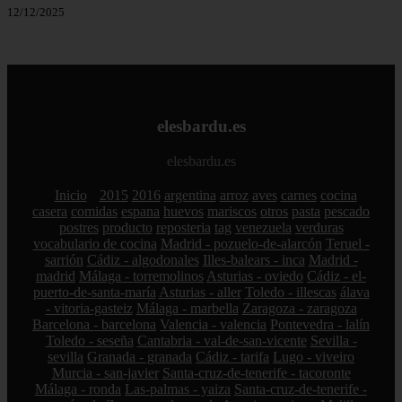
12/12/2025
elesbardu.es
elesbardu.es
Inicio
2015
2016
argentina
arroz
aves
carnes
cocina
casera
comidas
espana
huevos
mariscos
otros
pasta
pescado
postres
producto
reposteria
tag
venezuela
verduras
vocabulario de cocina
Madrid - pozuelo-de-alarcón
Teruel -
sarrión
Cádiz - algodonales
Illes-balears - inca
Madrid -
madrid
Málaga - torremolinos
Asturias - oviedo
Cádiz - el-
puerto-de-santa-maría
Asturias - aller
Toledo - illescas
álava
- vitoria-gasteiz
Málaga - marbella
Zaragoza - zaragoza
Barcelona - barcelona
Valencia - valencia
Pontevedra - lalín
Toledo - seseña
Cantabria - val-de-san-vicente
Sevilla -
sevilla
Granada - granada
Cádiz - tarifa
Lugo - viveiro
Murcia - san-javier
Santa-cruz-de-tenerife - tacoronte
Málaga - ronda
Las-palmas - yaiza
Santa-cruz-de-tenerife -