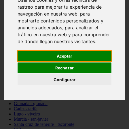
Usamos cookies y otras técnicas de
Madrid - pozuelo-de-alarcón
rastreo para mejorar tu experiencia de
Teruel - sarrión
navegación en nuestra web, para
Cádiz - algodonales
mostrarte contenidos personalizados y
Illes-balears - inca
Madrid - madrid
anuncios adecuados, para analizar el
Málaga - torremolinos
tráfico en nuestra web y para comprender
Asturias - oviedo
de donde llegan nuestros visitantes.
Cádiz - el-puerto-de-santa-maría
Asturias - aller
Toledo - illescas
Aceptar
álava - vitoria-gasteiz
Málaga - marbella
Zaragoza - zaragoza
Rechazar
Barcelona - barcelona
Valencia - valencia
Configurar
Pontevedra - lalín
Toledo - seseña
Cantabria - val-de-san-vicente
Sevilla - sevilla
Granada - granada
Cádiz - tarifa
Lugo - viveiro
Murcia - san-javier
Santa-cruz-de-tenerife - tacoronte