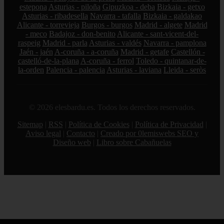
estepona
Asturias - piloña
Gipuzkoa - deba
Bizkaia - getxo
Asturias - ribadesella
Navarra - tafalla
Bizkaia - galdakao
Alicante - torrevieja
Burgos - burgos
Madrid - algete
Madrid
- meco
Badajoz - don-benito
Alicante - sant-vicent-del-
raspeig
Madrid - parla
Asturias - valdés
Navarra - pamplona
Jaén - jaén
A-coruña - a-coruña
Madrid - getafe
Castellón -
castelló-de-la-plana
A-coruña - ferrol
Toledo - quintanar-de-
la-orden
Palencia - palencia
Asturias - laviana
Lleida - seròs
© 2026 elesbardu.es. Todos los derechos reservados.
Sitemap
|
RSS
|
Política de Cookies
|
Política de Privacidad
|
Aviso legal
|
Contacto
|
Creado por 0lemiswebs SEO y
Diseño web
|
Libro sobre Cabañuelas