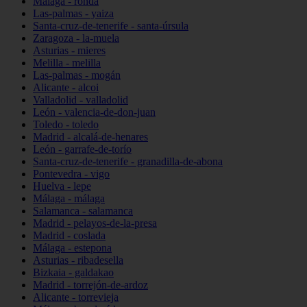
Málaga - ronda
Las-palmas - yaiza
Santa-cruz-de-tenerife - santa-úrsula
Zaragoza - la-muela
Asturias - mieres
Melilla - melilla
Las-palmas - mogán
Alicante - alcoi
Valladolid - valladolid
León - valencia-de-don-juan
Toledo - toledo
Madrid - alcalá-de-henares
León - garrafe-de-torío
Santa-cruz-de-tenerife - granadilla-de-abona
Pontevedra - vigo
Huelva - lepe
Málaga - málaga
Salamanca - salamanca
Madrid - pelayos-de-la-presa
Madrid - coslada
Málaga - estepona
Asturias - ribadesella
Bizkaia - galdakao
Madrid - torrejón-de-ardoz
Alicante - torrevieja