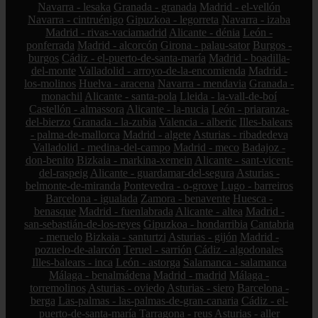
Navarra - lesaka
Granada - granada
Madrid - el-vellón
Navarra - cintruénigo
Gipuzkoa - legorreta
Navarra - izaba
Madrid - rivas-vaciamadrid
Alicante - dénia
León -
ponferrada
Madrid - alcorcón
Girona - palau-sator
Burgos -
burgos
Cádiz - el-puerto-de-santa-maría
Madrid - boadilla-
del-monte
Valladolid - arroyo-de-la-encomienda
Madrid -
los-molinos
Huelva - aracena
Navarra - mendavia
Granada -
monachil
Alicante - santa-pola
Lleida - la-vall-de-boí
Castellón - almassora
Alicante - la-nucia
León - priaranza-
del-bierzo
Granada - la-zubia
Valencia - alberic
Illes-balears
- palma-de-mallorca
Madrid - algete
Asturias - ribadedeva
Valladolid - medina-del-campo
Madrid - meco
Badajoz -
don-benito
Bizkaia - markina-xemein
Alicante - sant-vicent-
del-raspeig
Alicante - guardamar-del-segura
Asturias -
belmonte-de-miranda
Pontevedra - o-grove
Lugo - barreiros
Barcelona - igualada
Zamora - benavente
Huesca -
benasque
Madrid - fuenlabrada
Alicante - altea
Madrid -
san-sebastián-de-los-reyes
Gipuzkoa - hondarribia
Cantabria
- meruelo
Bizkaia - santurtzi
Asturias - gijón
Madrid -
pozuelo-de-alarcón
Teruel - sarrión
Cádiz - algodonales
Illes-balears - inca
León - astorga
Salamanca - salamanca
Málaga - benalmádena
Madrid - madrid
Málaga -
torremolinos
Asturias - oviedo
Asturias - siero
Barcelona -
berga
Las-palmas - las-palmas-de-gran-canaria
Cádiz - el-
puerto-de-santa-maría
Tarragona - reus
Asturias - aller