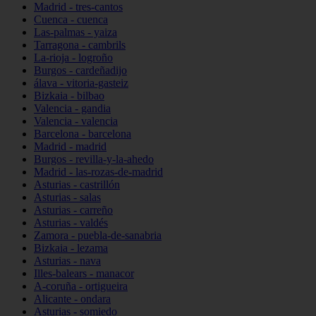
Madrid - tres-cantos
Cuenca - cuenca
Las-palmas - yaiza
Tarragona - cambrils
La-rioja - logroño
Burgos - cardeñadijo
álava - vitoria-gasteiz
Bizkaia - bilbao
Valencia - gandia
Valencia - valencia
Barcelona - barcelona
Madrid - madrid
Burgos - revilla-y-la-ahedo
Madrid - las-rozas-de-madrid
Asturias - castrillón
Asturias - salas
Asturias - carreño
Asturias - valdés
Zamora - puebla-de-sanabria
Bizkaia - lezama
Asturias - nava
Illes-balears - manacor
A-coruña - ortigueira
Alicante - ondara
Asturias - somiedo