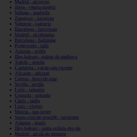
Madrid - alcorcón
álava - vitoria-gasteiz
Málaga - marbella
Zaragoza - zaragoza
Valencia - valencia
Barcelona - barcelona
Madrid - alcobendas
Barcelona - badalona
Pontevedra - lalín
Asturias - avilés
Illes-balears - palma-de-mallorca
Toledo - seseña
Cantabria - val-de-san-vicente
Alicante - alicante
Girona - lloret-de-mar
Sevilla - sevilla
León - sahagún
Granada - granada
Cádiz - tarifa
Lugo - viveiro
Murcia - san-javier
Santa-cruz-de-tenerife - tacoronte
Asturias - grado
Illes-balears - santa-eulària-des-riu
Madrid - alcalá-de-henares