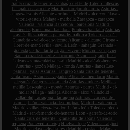
Santa-cruz-de-tenerife - santiago-del-teide
Toledo - illescas
Las-palmas - arrecife
Madrid - torrejón-de-ardoz
Asturias -
cangas-de-onís
Alicante - orihuela
Madrid - alcorcón
álava -
vitoria-gasteiz
Málaga - marbella
Zaragoza - zaragoza
Valencia - valencia
Barcelona - barcelona
Madrid -
alcobendas
Barcelona - badalona
Pontevedra - lalín
Asturias
- avilés
Illes-balears - palma-de-mallorca
Toledo - seseña
Cantabria - val-de-san-vicente
Alicante - alicante
Girona -
lloret-de-mar
Sevilla - sevilla
León - sahagún
Granada -
granada
Cádiz - tarifa
Lugo - viveiro
Murcia - san-javier
Santa-cruz-de-tenerife - tacoronte
Asturias - grado
Illes-
balears - santa-eulària-des-riu
Madrid - alcalá-de-henares
Asturias - gozón
Málaga - ronda
Asturias - llanes
Las-
palmas - yaiza
Asturias - langreo
Santa-cruz-de-tenerife -
santa-úrsula
Asturias - vegadeo
Alicante - benidorm
Madrid
- leganés
Zaragoza - la-muela
Asturias - mieres
Melilla -
melilla
Las-palmas - mogán
Asturias - parres
Madrid - el-
molar
Málaga - málaga
Alicante - alcoi
Valladolid -
valladolid
Tarragona - tarragona
Asturias - corvera-de-
asturias
León - valencia-de-don-juan
Madrid - valdemoro
Madrid - villaviciosa-de-odón
León - león
Toledo - toledo
Madrid - san-fernando-de-henares
León - garrafe-de-torío
Santa-cruz-de-tenerife - granadilla-de-abona
Valencia -
requena
Pontevedra - vigo
Huelva - lepe
Valencia - alginet
Madrid - pelayos-de-la-presa
Madrid - coslada
Málaga -