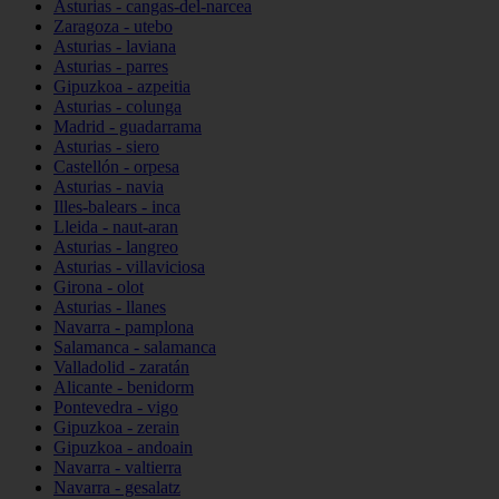
Asturias - cangas-del-narcea
Zaragoza - utebo
Asturias - laviana
Asturias - parres
Gipuzkoa - azpeitia
Asturias - colunga
Madrid - guadarrama
Asturias - siero
Castellón - orpesa
Asturias - navia
Illes-balears - inca
Lleida - naut-aran
Asturias - langreo
Asturias - villaviciosa
Girona - olot
Asturias - llanes
Navarra - pamplona
Salamanca - salamanca
Valladolid - zaratán
Alicante - benidorm
Pontevedra - vigo
Gipuzkoa - zerain
Gipuzkoa - andoain
Navarra - valtierra
Navarra - gesalatz