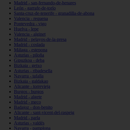
Madrid - san-fernando-de-henares
León - garrafe-de-torío
Santa-cruz-de-tenerife - granadilla-de-abona
Valencia - requena
Pontevedra - vigo
Huelva - lepe
Valencia - alginet
Madrid - pelayos-de-la-presa
Madrid - coslada
Málaga - estepona
Asturias - piloña
Gipuzkoa - deba
Bizkaia - getxo
Asturias - ribadesella
Navarra - tafalla
Bizkaia - galdakao
Alicante - torrevieja
Burgos - burgos
Madrid - algete
Madrid - meco
Badajoz - don-benito
Alicante - sant-vicent-del-raspeig
Madrid - parla
Asturias - valdés
Navarra - pamplona