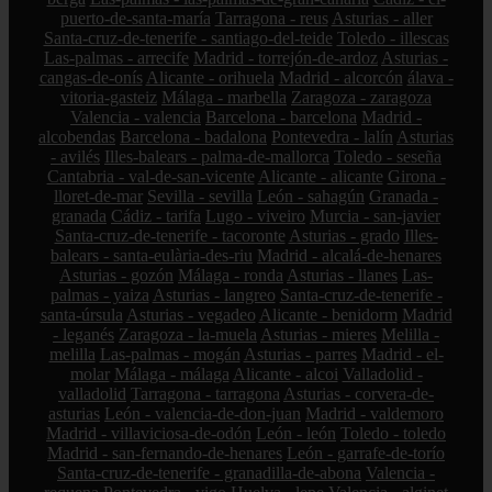
puerto-de-santa-maría
Tarragona - reus
Asturias - aller
Santa-cruz-de-tenerife - santiago-del-teide
Toledo - illescas
Las-palmas - arrecife
Madrid - torrejón-de-ardoz
Asturias -
cangas-de-onís
Alicante - orihuela
Madrid - alcorcón
álava -
vitoria-gasteiz
Málaga - marbella
Zaragoza - zaragoza
Valencia - valencia
Barcelona - barcelona
Madrid -
alcobendas
Barcelona - badalona
Pontevedra - lalín
Asturias
- avilés
Illes-balears - palma-de-mallorca
Toledo - seseña
Cantabria - val-de-san-vicente
Alicante - alicante
Girona -
lloret-de-mar
Sevilla - sevilla
León - sahagún
Granada -
granada
Cádiz - tarifa
Lugo - viveiro
Murcia - san-javier
Santa-cruz-de-tenerife - tacoronte
Asturias - grado
Illes-
balears - santa-eulària-des-riu
Madrid - alcalá-de-henares
Asturias - gozón
Málaga - ronda
Asturias - llanes
Las-
palmas - yaiza
Asturias - langreo
Santa-cruz-de-tenerife -
santa-úrsula
Asturias - vegadeo
Alicante - benidorm
Madrid
- leganés
Zaragoza - la-muela
Asturias - mieres
Melilla -
melilla
Las-palmas - mogán
Asturias - parres
Madrid - el-
molar
Málaga - málaga
Alicante - alcoi
Valladolid -
valladolid
Tarragona - tarragona
Asturias - corvera-de-
asturias
León - valencia-de-don-juan
Madrid - valdemoro
Madrid - villaviciosa-de-odón
León - león
Toledo - toledo
Madrid - san-fernando-de-henares
León - garrafe-de-torío
Santa-cruz-de-tenerife - granadilla-de-abona
Valencia -