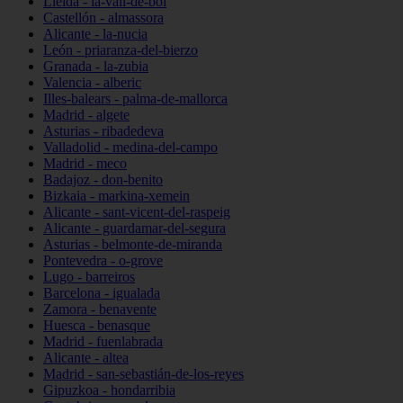
Lleida - la-vall-de-boí
Castellón - almassora
Alicante - la-nucia
León - priaranza-del-bierzo
Granada - la-zubia
Valencia - alberic
Illes-balears - palma-de-mallorca
Madrid - algete
Asturias - ribadedeva
Valladolid - medina-del-campo
Madrid - meco
Badajoz - don-benito
Bizkaia - markina-xemein
Alicante - sant-vicent-del-raspeig
Alicante - guardamar-del-segura
Asturias - belmonte-de-miranda
Pontevedra - o-grove
Lugo - barreiros
Barcelona - igualada
Zamora - benavente
Huesca - benasque
Madrid - fuenlabrada
Alicante - altea
Madrid - san-sebastián-de-los-reyes
Gipuzkoa - hondarribia