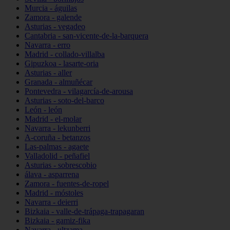
Murcia - águilas
Zamora - galende
Asturias - vegadeo
Cantabria - san-vicente-de-la-barquera
Navarra - erro
Madrid - collado-villalba
Gipuzkoa - lasarte-oria
Asturias - aller
Granada - almuñécar
Pontevedra - vilagarcía-de-arousa
Asturias - soto-del-barco
León - león
Madrid - el-molar
Navarra - lekunberri
A-coruña - betanzos
Las-palmas - agaete
Valladolid - peñafiel
Asturias - sobrescobio
álava - asparrena
Zamora - fuentes-de-ropel
Madrid - móstoles
Navarra - deierri
Bizkaia - valle-de-trápaga-trapagaran
Bizkaia - gamiz-fika
Navarra - ultzama