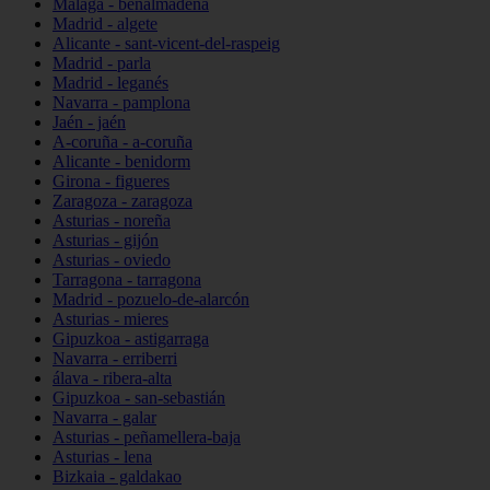
Málaga - benalmádena
Madrid - algete
Alicante - sant-vicent-del-raspeig
Madrid - parla
Madrid - leganés
Navarra - pamplona
Jaén - jaén
A-coruña - a-coruña
Alicante - benidorm
Girona - figueres
Zaragoza - zaragoza
Asturias - noreña
Asturias - gijón
Asturias - oviedo
Tarragona - tarragona
Madrid - pozuelo-de-alarcón
Asturias - mieres
Gipuzkoa - astigarraga
Navarra - erriberri
álava - ribera-alta
Gipuzkoa - san-sebastián
Navarra - galar
Asturias - peñamellera-baja
Asturias - lena
Bizkaia - galdakao