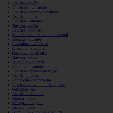
Asturias - avilés
Valladolid - valladolid
Asturias - corvera-de-asturias
Asturias - quirós
Asturias - cabranes
Navarra - tudela
Asturias - cudillero
Madrid - san-lorenzo-de-el-escorial
Alicante - alicante
Las-palmas - valleseco
A-coruña - a-coruña
Girona - lloret-de-mar
Navarra - lodosa
Barcelona - manresa
Cantabria - santoña
Asturias - tapia-de-casariego
Asturias - llanera
Pontevedra - pontevedra
Illes-balears - santa-eulària-des-riu
Gipuzkoa - aia
Asturias - taramundi
Huesca - fraga
Málaga - fuengirola
Bizkaia - getxo
Barcelona - vilanova-i-la-geltrú