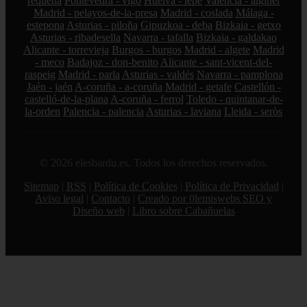
requena
Pontevedra - vigo
Huelva - lepe
Valencia - alginet
Madrid - pelayos-de-la-presa
Madrid - coslada
Málaga -
estepona
Asturias - piloña
Gipuzkoa - deba
Bizkaia - getxo
Asturias - ribadesella
Navarra - tafalla
Bizkaia - galdakao
Alicante - torrevieja
Burgos - burgos
Madrid - algete
Madrid
- meco
Badajoz - don-benito
Alicante - sant-vicent-del-
raspeig
Madrid - parla
Asturias - valdés
Navarra - pamplona
Jaén - jaén
A-coruña - a-coruña
Madrid - getafe
Castellón -
castelló-de-la-plana
A-coruña - ferrol
Toledo - quintanar-de-
la-orden
Palencia - palencia
Asturias - laviana
Lleida - seròs
© 2026 elesbardu.es. Todos los derechos reservados.
Sitemap
|
RSS
|
Política de Cookies
|
Política de Privacidad
|
Aviso legal
|
Contacto
|
Creado por 0lemiswebs SEO y
Diseño web
|
Libro sobre Cabañuelas