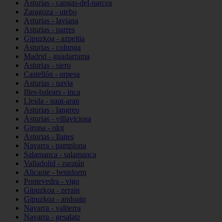
Asturias - cangas-del-narcea
Zaragoza - utebo
Asturias - laviana
Asturias - parres
Gipuzkoa - azpeitia
Asturias - colunga
Madrid - guadarrama
Asturias - siero
Castellón - orpesa
Asturias - navia
Illes-balears - inca
Lleida - naut-aran
Asturias - langreo
Asturias - villaviciosa
Girona - olot
Asturias - llanes
Navarra - pamplona
Salamanca - salamanca
Valladolid - zaratán
Alicante - benidorm
Pontevedra - vigo
Gipuzkoa - zerain
Gipuzkoa - andoain
Navarra - valtierra
Navarra - gesalatz