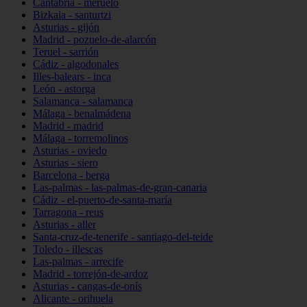
Cantabria - meruelo
Bizkaia - santurtzi
Asturias - gijón
Madrid - pozuelo-de-alarcón
Teruel - sarrión
Cádiz - algodonales
Illes-balears - inca
León - astorga
Salamanca - salamanca
Málaga - benalmádena
Madrid - madrid
Málaga - torremolinos
Asturias - oviedo
Asturias - siero
Barcelona - berga
Las-palmas - las-palmas-de-gran-canaria
Cádiz - el-puerto-de-santa-maría
Tarragona - reus
Asturias - aller
Santa-cruz-de-tenerife - santiago-del-teide
Toledo - illescas
Las-palmas - arrecife
Madrid - torrejón-de-ardoz
Asturias - cangas-de-onís
Alicante - orihuela