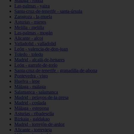
Málaga - ronda
Las-palmas - yaiza
Santa-cruz-de-tenerife - santa-úrsula
Zaragoza - la-muela
Asturias - mieres
Melilla - melilla
Las-palmas - mogán
Alicante - alcoi
Valladolid - valladolid
León - valencia-de-don-juan
Toledo - toledo
Madrid - alcalá-de-henares
León - garrafe-de-torío
Santa-cruz-de-tenerife - granadilla-de-abona
Pontevedra - vigo
Huelva - lepe
Málaga - málaga
Salamanca - salamanca
Madrid - pelayos-de-la-presa
Madrid - coslada
Málaga - estepona
Asturias - ribadesella
Bizkaia - galdakao
Madrid - torrejón-de-ardoz
Alicante - torrevieja