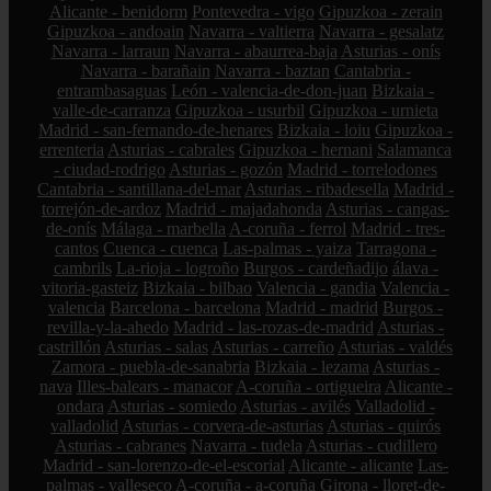
Alicante - benidorm
Pontevedra - vigo
Gipuzkoa - zerain
Gipuzkoa - andoain
Navarra - valtierra
Navarra - gesalatz
Navarra - larraun
Navarra - abaurrea-baja
Asturias - onís
Navarra - barañain
Navarra - baztan
Cantabria -
entrambasaguas
León - valencia-de-don-juan
Bizkaia -
valle-de-carranza
Gipuzkoa - usurbil
Gipuzkoa - urnieta
Madrid - san-fernando-de-henares
Bizkaia - loiu
Gipuzkoa -
errenteria
Asturias - cabrales
Gipuzkoa - hernani
Salamanca
- ciudad-rodrigo
Asturias - gozón
Madrid - torrelodones
Cantabria - santillana-del-mar
Asturias - ribadesella
Madrid -
torrejón-de-ardoz
Madrid - majadahonda
Asturias - cangas-
de-onís
Málaga - marbella
A-coruña - ferrol
Madrid - tres-
cantos
Cuenca - cuenca
Las-palmas - yaiza
Tarragona -
cambrils
La-rioja - logroño
Burgos - cardeñadijo
álava -
vitoria-gasteiz
Bizkaia - bilbao
Valencia - gandia
Valencia -
valencia
Barcelona - barcelona
Madrid - madrid
Burgos -
revilla-y-la-ahedo
Madrid - las-rozas-de-madrid
Asturias -
castrillón
Asturias - salas
Asturias - carreño
Asturias - valdés
Zamora - puebla-de-sanabria
Bizkaia - lezama
Asturias -
nava
Illes-balears - manacor
A-coruña - ortigueira
Alicante -
ondara
Asturias - somiedo
Asturias - avilés
Valladolid -
valladolid
Asturias - corvera-de-asturias
Asturias - quirós
Asturias - cabranes
Navarra - tudela
Asturias - cudillero
Madrid - san-lorenzo-de-el-escorial
Alicante - alicante
Las-
palmas - valleseco
A-coruña - a-coruña
Girona - lloret-de-