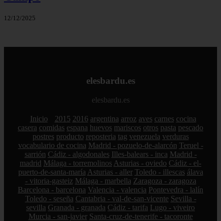
12/12/2025
elesbardu.es
elesbardu.es
Inicio
2015
2016
argentina
arroz
aves
carnes
cocina
casera
comidas
espana
huevos
mariscos
otros
pasta
pescado
postres
producto
reposteria
tag
venezuela
verduras
vocabulario de cocina
Madrid - pozuelo-de-alarcón
Teruel -
sarrión
Cádiz - algodonales
Illes-balears - inca
Madrid -
madrid
Málaga - torremolinos
Asturias - oviedo
Cádiz - el-
puerto-de-santa-maría
Asturias - aller
Toledo - illescas
álava
- vitoria-gasteiz
Málaga - marbella
Zaragoza - zaragoza
Barcelona - barcelona
Valencia - valencia
Pontevedra - lalín
Toledo - seseña
Cantabria - val-de-san-vicente
Sevilla -
sevilla
Granada - granada
Cádiz - tarifa
Lugo - viveiro
Murcia - san-javier
Santa-cruz-de-tenerife - tacoronte