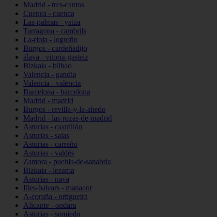
Madrid - tres-cantos
Cuenca - cuenca
Las-palmas - yaiza
Tarragona - cambrils
La-rioja - logroño
Burgos - cardeñadijo
álava - vitoria-gasteiz
Bizkaia - bilbao
Valencia - gandia
Valencia - valencia
Barcelona - barcelona
Madrid - madrid
Burgos - revilla-y-la-ahedo
Madrid - las-rozas-de-madrid
Asturias - castrillón
Asturias - salas
Asturias - carreño
Asturias - valdés
Zamora - puebla-de-sanabria
Bizkaia - lezama
Asturias - nava
Illes-balears - manacor
A-coruña - ortigueira
Alicante - ondara
Asturias - somiedo