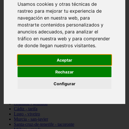
Usamos cookies y otras técnicas de
Madrid - pozuelo-de-alarcón
Teruel - sarrión
rastreo para mejorar tu experiencia de
Cádiz - algodonales
navegación en nuestra web, para
Illes-balears - inca
mostrarte contenidos personalizados y
Madrid - madrid
Málaga - torremolinos
anuncios adecuados, para analizar el
Asturias - oviedo
tráfico en nuestra web y para comprender
Cádiz - el-puerto-de-santa-maría
de donde llegan nuestros visitantes.
Asturias - aller
Toledo - illescas
álava - vitoria-gasteiz
Aceptar
Málaga - marbella
Zaragoza - zaragoza
Rechazar
Barcelona - barcelona
Valencia - valencia
Pontevedra - lalín
Configurar
Toledo - seseña
Cantabria - val-de-san-vicente
Sevilla - sevilla
Granada - granada
Cádiz - tarifa
Lugo - viveiro
Murcia - san-javier
Santa-cruz-de-tenerife - tacoronte