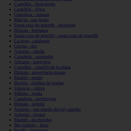
Castellón - benicàssim
Castellón - jérica
Gipuzkoa - zumaia
Murcia - san-javier
Santa-cruz-de-tenerife - tacoronte
Bizkaia - berriatua
Santa-cruz-de-tenerife - santa-cruz-de-tenerife
La-rioja - calahorra
Girona - das
Asturias - piloña
Cantabria - santander
Alicante - torrevieja
Castellón - castelló-de-la-plana
Bizkaia - amorebieta-etxano
Madrid - getafe
Burgos - medina-de-pomar
Valencia - xàtiva
Málaga - ronda
Cantabria - torrelavega
Bizkaia - urduliz
Asturias - san-martín-del-rey-aurelio
Asturias - proaza
Madrid - alcobendas
Illes-balears - ibiza
Sevilla - bormujos