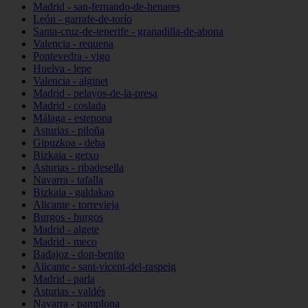
Madrid - san-fernando-de-henares
León - garrafe-de-torío
Santa-cruz-de-tenerife - granadilla-de-abona
Valencia - requena
Pontevedra - vigo
Huelva - lepe
Valencia - alginet
Madrid - pelayos-de-la-presa
Madrid - coslada
Málaga - estepona
Asturias - piloña
Gipuzkoa - deba
Bizkaia - getxo
Asturias - ribadesella
Navarra - tafalla
Bizkaia - galdakao
Alicante - torrevieja
Burgos - burgos
Madrid - algete
Madrid - meco
Badajoz - don-benito
Alicante - sant-vicent-del-raspeig
Madrid - parla
Asturias - valdés
Navarra - pamplona