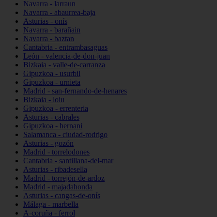
Navarra - larraun
Navarra - abaurrea-baja
Asturias - onís
Navarra - barañain
Navarra - baztan
Cantabria - entrambasaguas
León - valencia-de-don-juan
Bizkaia - valle-de-carranza
Gipuzkoa - usurbil
Gipuzkoa - urnieta
Madrid - san-fernando-de-henares
Bizkaia - loiu
Gipuzkoa - errenteria
Asturias - cabrales
Gipuzkoa - hernani
Salamanca - ciudad-rodrigo
Asturias - gozón
Madrid - torrelodones
Cantabria - santillana-del-mar
Asturias - ribadesella
Madrid - torrejón-de-ardoz
Madrid - majadahonda
Asturias - cangas-de-onís
Málaga - marbella
A-coruña - ferrol