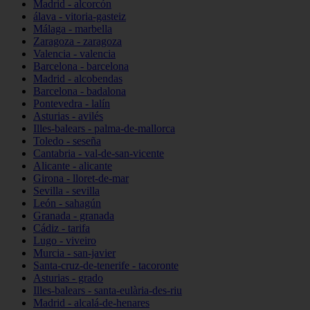
Madrid - alcorcón
álava - vitoria-gasteiz
Málaga - marbella
Zaragoza - zaragoza
Valencia - valencia
Barcelona - barcelona
Madrid - alcobendas
Barcelona - badalona
Pontevedra - lalín
Asturias - avilés
Illes-balears - palma-de-mallorca
Toledo - seseña
Cantabria - val-de-san-vicente
Alicante - alicante
Girona - lloret-de-mar
Sevilla - sevilla
León - sahagún
Granada - granada
Cádiz - tarifa
Lugo - viveiro
Murcia - san-javier
Santa-cruz-de-tenerife - tacoronte
Asturias - grado
Illes-balears - santa-eulària-des-riu
Madrid - alcalá-de-henares