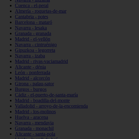
Cuenca - el-peral
Almería - roquetas-de-mar
Cantabria - potes
Barcelona - mataró
Navarra - lesaka
Granada - granada
Madrid - el-vellón
Navarra - cintruénigo
Gipuzkoa - legorreta
Navarra - izaba
Madrid - rivas-vaciamadrid
Alicante - dénia
León - ponferrada
Madrid - alcorcón
Girona - palau-sator
Burgos - burgos
Cádiz - el-puerto-de-santa-maría
Madrid - boadilla-del-monte
Valladolid - arroyo-de-la-encomienda
Madrid - los-molinos
Huelva - aracena
Navarra - mendavia
Granada - monachil
Alicante - santa-pola