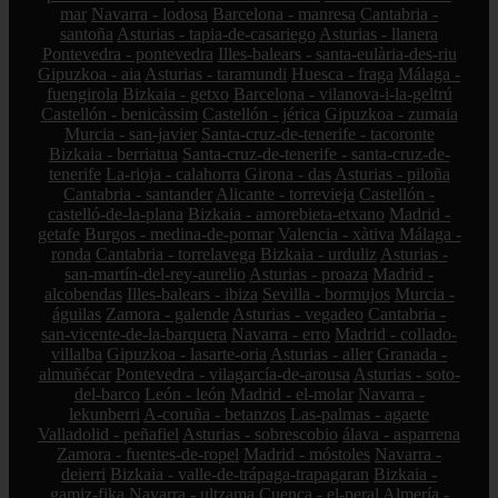
mar
Navarra - lodosa
Barcelona - manresa
Cantabria -
santoña
Asturias - tapia-de-casariego
Asturias - llanera
Pontevedra - pontevedra
Illes-balears - santa-eulària-des-riu
Gipuzkoa - aia
Asturias - taramundi
Huesca - fraga
Málaga -
fuengirola
Bizkaia - getxo
Barcelona - vilanova-i-la-geltrú
Castellón - benicàssim
Castellón - jérica
Gipuzkoa - zumaia
Murcia - san-javier
Santa-cruz-de-tenerife - tacoronte
Bizkaia - berriatua
Santa-cruz-de-tenerife - santa-cruz-de-
tenerife
La-rioja - calahorra
Girona - das
Asturias - piloña
Cantabria - santander
Alicante - torrevieja
Castellón -
castelló-de-la-plana
Bizkaia - amorebieta-etxano
Madrid -
getafe
Burgos - medina-de-pomar
Valencia - xàtiva
Málaga -
ronda
Cantabria - torrelavega
Bizkaia - urduliz
Asturias -
san-martín-del-rey-aurelio
Asturias - proaza
Madrid -
alcobendas
Illes-balears - ibiza
Sevilla - bormujos
Murcia -
águilas
Zamora - galende
Asturias - vegadeo
Cantabria -
san-vicente-de-la-barquera
Navarra - erro
Madrid - collado-
villalba
Gipuzkoa - lasarte-oria
Asturias - aller
Granada -
almuñécar
Pontevedra - vilagarcía-de-arousa
Asturias - soto-
del-barco
León - león
Madrid - el-molar
Navarra -
lekunberri
A-coruña - betanzos
Las-palmas - agaete
Valladolid - peñafiel
Asturias - sobrescobio
álava - asparrena
Zamora - fuentes-de-ropel
Madrid - móstoles
Navarra -
deierri
Bizkaia - valle-de-trápaga-trapagaran
Bizkaia -
gamiz-fika
Navarra - ultzama
Cuenca - el-peral
Almería -