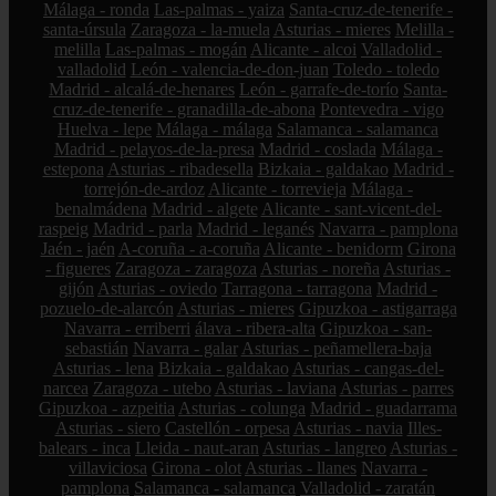
Málaga - ronda
Las-palmas - yaiza
Santa-cruz-de-tenerife -
santa-úrsula
Zaragoza - la-muela
Asturias - mieres
Melilla -
melilla
Las-palmas - mogán
Alicante - alcoi
Valladolid -
valladolid
León - valencia-de-don-juan
Toledo - toledo
Madrid - alcalá-de-henares
León - garrafe-de-torío
Santa-
cruz-de-tenerife - granadilla-de-abona
Pontevedra - vigo
Huelva - lepe
Málaga - málaga
Salamanca - salamanca
Madrid - pelayos-de-la-presa
Madrid - coslada
Málaga -
estepona
Asturias - ribadesella
Bizkaia - galdakao
Madrid -
torrejón-de-ardoz
Alicante - torrevieja
Málaga -
benalmádena
Madrid - algete
Alicante - sant-vicent-del-
raspeig
Madrid - parla
Madrid - leganés
Navarra - pamplona
Jaén - jaén
A-coruña - a-coruña
Alicante - benidorm
Girona
- figueres
Zaragoza - zaragoza
Asturias - noreña
Asturias -
gijón
Asturias - oviedo
Tarragona - tarragona
Madrid -
pozuelo-de-alarcón
Asturias - mieres
Gipuzkoa - astigarraga
Navarra - erriberri
álava - ribera-alta
Gipuzkoa - san-
sebastián
Navarra - galar
Asturias - peñamellera-baja
Asturias - lena
Bizkaia - galdakao
Asturias - cangas-del-
narcea
Zaragoza - utebo
Asturias - laviana
Asturias - parres
Gipuzkoa - azpeitia
Asturias - colunga
Madrid - guadarrama
Asturias - siero
Castellón - orpesa
Asturias - navia
Illes-
balears - inca
Lleida - naut-aran
Asturias - langreo
Asturias -
villaviciosa
Girona - olot
Asturias - llanes
Navarra -
pamplona
Salamanca - salamanca
Valladolid - zaratán