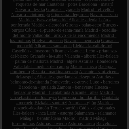
roquetas-de-mar
Cantabria - potes
Barcelona - mataró
Navarra - lesaka
Granada - granada
Madrid - el-vellón
Navarra - cintruénigo
Gipuzkoa - legorreta
Navarra - izaba
Madrid - rivas-vaciamadrid
Alicante - dénia
León -
ponferrada
Madrid - alcorcón
Girona - palau-sator
Burgos -
burgos
Cádiz - el-puerto-de-santa-maría
Madrid - boadilla-
del-monte
Valladolid - arroyo-de-la-encomienda
Madrid -
los-molinos
Huelva - aracena
Navarra - mendavia
Granada -
monachil
Alicante - santa-pola
Lleida - la-vall-de-boí
Castellón - almassora
Alicante - la-nucia
León - priaranza-
del-bierzo
Granada - la-zubia
Valencia - alberic
Illes-balears
- palma-de-mallorca
Madrid - algete
Asturias - ribadedeva
Valladolid - medina-del-campo
Madrid - meco
Badajoz -
don-benito
Bizkaia - markina-xemein
Alicante - sant-vicent-
del-raspeig
Alicante - guardamar-del-segura
Asturias -
belmonte-de-miranda
Pontevedra - o-grove
Lugo - barreiros
Barcelona - igualada
Zamora - benavente
Huesca -
benasque
Madrid - fuenlabrada
Alicante - altea
Madrid -
san-sebastián-de-los-reyes
Gipuzkoa - hondarribia
Cantabria
- meruelo
Bizkaia - santurtzi
Asturias - gijón
Madrid -
pozuelo-de-alarcón
Teruel - sarrión
Cádiz - algodonales
Illes-balears - inca
León - astorga
Salamanca - salamanca
Málaga - benalmádena
Madrid - madrid
Málaga -
torremolinos
Asturias - oviedo
Asturias - siero
Barcelona -
berga
Las-palmas - las-palmas-de-gran-canaria
Cádiz - el-