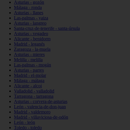
Asturias - gozón
Málaga - ronda
Asturias - llanes
Las-palmas - yaiza
Asturias - langreo
Santa-cruz-de-tenerife - santa-úrsula
Asturias - vegadeo
Alicante - benidorm
Madrid - leganés
Zaragoza - la-muela
Asturias - mieres
Melilla - melilla
Las-palmas - mogán
Asturias - parres
Madrid - el-molar
Málaga - málaga
Alicante - alcoi
Valladolid - valladolid
Tarragona - tarragona
Asturias - corvera-de-asturias
León - valencia-de-don-juan
Madrid - valdemoro
Madrid - villaviciosa-de-odón
León - león
Toledo - toledo