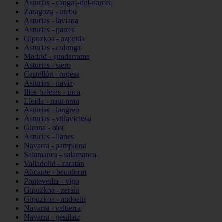
Asturias - cangas-del-narcea
Zaragoza - utebo
Asturias - laviana
Asturias - parres
Gipuzkoa - azpeitia
Asturias - colunga
Madrid - guadarrama
Asturias - siero
Castellón - orpesa
Asturias - navia
Illes-balears - inca
Lleida - naut-aran
Asturias - langreo
Asturias - villaviciosa
Girona - olot
Asturias - llanes
Navarra - pamplona
Salamanca - salamanca
Valladolid - zaratán
Alicante - benidorm
Pontevedra - vigo
Gipuzkoa - zerain
Gipuzkoa - andoain
Navarra - valtierra
Navarra - gesalatz