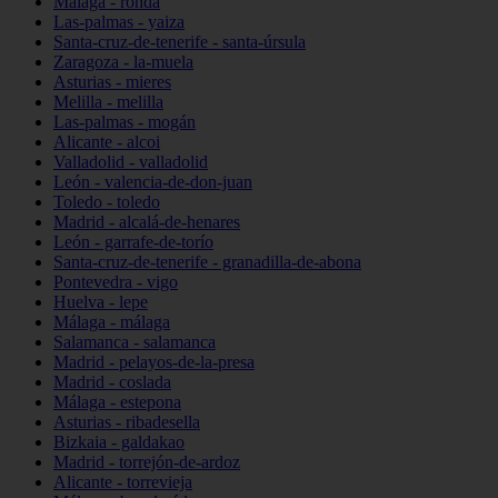
Málaga - ronda
Las-palmas - yaiza
Santa-cruz-de-tenerife - santa-úrsula
Zaragoza - la-muela
Asturias - mieres
Melilla - melilla
Las-palmas - mogán
Alicante - alcoi
Valladolid - valladolid
León - valencia-de-don-juan
Toledo - toledo
Madrid - alcalá-de-henares
León - garrafe-de-torío
Santa-cruz-de-tenerife - granadilla-de-abona
Pontevedra - vigo
Huelva - lepe
Málaga - málaga
Salamanca - salamanca
Madrid - pelayos-de-la-presa
Madrid - coslada
Málaga - estepona
Asturias - ribadesella
Bizkaia - galdakao
Madrid - torrejón-de-ardoz
Alicante - torrevieja