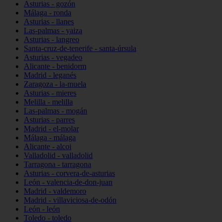
Asturias - gozón
Málaga - ronda
Asturias - llanes
Las-palmas - yaiza
Asturias - langreo
Santa-cruz-de-tenerife - santa-úrsula
Asturias - vegadeo
Alicante - benidorm
Madrid - leganés
Zaragoza - la-muela
Asturias - mieres
Melilla - melilla
Las-palmas - mogán
Asturias - parres
Madrid - el-molar
Málaga - málaga
Alicante - alcoi
Valladolid - valladolid
Tarragona - tarragona
Asturias - corvera-de-asturias
León - valencia-de-don-juan
Madrid - valdemoro
Madrid - villaviciosa-de-odón
León - león
Toledo - toledo