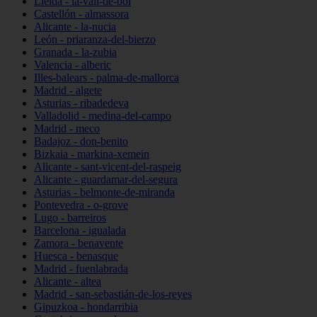
Lleida - la-vall-de-boí
Castellón - almassora
Alicante - la-nucia
León - priaranza-del-bierzo
Granada - la-zubia
Valencia - alberic
Illes-balears - palma-de-mallorca
Madrid - algete
Asturias - ribadedeva
Valladolid - medina-del-campo
Madrid - meco
Badajoz - don-benito
Bizkaia - markina-xemein
Alicante - sant-vicent-del-raspeig
Alicante - guardamar-del-segura
Asturias - belmonte-de-miranda
Pontevedra - o-grove
Lugo - barreiros
Barcelona - igualada
Zamora - benavente
Huesca - benasque
Madrid - fuenlabrada
Alicante - altea
Madrid - san-sebastián-de-los-reyes
Gipuzkoa - hondarribia