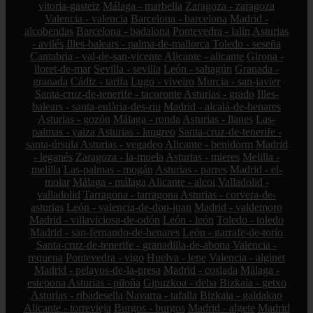
vitoria-gasteiz
Málaga - marbella
Zaragoza - zaragoza
Valencia - valencia
Barcelona - barcelona
Madrid -
alcobendas
Barcelona - badalona
Pontevedra - lalín
Asturias
- avilés
Illes-balears - palma-de-mallorca
Toledo - seseña
Cantabria - val-de-san-vicente
Alicante - alicante
Girona -
lloret-de-mar
Sevilla - sevilla
León - sahagún
Granada -
granada
Cádiz - tarifa
Lugo - viveiro
Murcia - san-javier
Santa-cruz-de-tenerife - tacoronte
Asturias - grado
Illes-
balears - santa-eulària-des-riu
Madrid - alcalá-de-henares
Asturias - gozón
Málaga - ronda
Asturias - llanes
Las-
palmas - yaiza
Asturias - langreo
Santa-cruz-de-tenerife -
santa-úrsula
Asturias - vegadeo
Alicante - benidorm
Madrid
- leganés
Zaragoza - la-muela
Asturias - mieres
Melilla -
melilla
Las-palmas - mogán
Asturias - parres
Madrid - el-
molar
Málaga - málaga
Alicante - alcoi
Valladolid -
valladolid
Tarragona - tarragona
Asturias - corvera-de-
asturias
León - valencia-de-don-juan
Madrid - valdemoro
Madrid - villaviciosa-de-odón
León - león
Toledo - toledo
Madrid - san-fernando-de-henares
León - garrafe-de-torío
Santa-cruz-de-tenerife - granadilla-de-abona
Valencia -
requena
Pontevedra - vigo
Huelva - lepe
Valencia - alginet
Madrid - pelayos-de-la-presa
Madrid - coslada
Málaga -
estepona
Asturias - piloña
Gipuzkoa - deba
Bizkaia - getxo
Asturias - ribadesella
Navarra - tafalla
Bizkaia - galdakao
Alicante - torrevieja
Burgos - burgos
Madrid - algete
Madrid