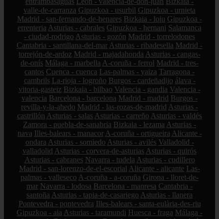
entrambasaguas
León - valencia-de-don-juan
Bizkaia -
valle-de-carranza
Gipuzkoa - usurbil
Gipuzkoa - urnieta
Madrid - san-fernando-de-henares
Bizkaia - loiu
Gipuzkoa -
errenteria
Asturias - cabrales
Gipuzkoa - hernani
Salamanca
- ciudad-rodrigo
Asturias - gozón
Madrid - torrelodones
Cantabria - santillana-del-mar
Asturias - ribadesella
Madrid -
torrejón-de-ardoz
Madrid - majadahonda
Asturias - cangas-
de-onís
Málaga - marbella
A-coruña - ferrol
Madrid - tres-
cantos
Cuenca - cuenca
Las-palmas - yaiza
Tarragona -
cambrils
La-rioja - logroño
Burgos - cardeñadijo
álava -
vitoria-gasteiz
Bizkaia - bilbao
Valencia - gandia
Valencia -
valencia
Barcelona - barcelona
Madrid - madrid
Burgos -
revilla-y-la-ahedo
Madrid - las-rozas-de-madrid
Asturias -
castrillón
Asturias - salas
Asturias - carreño
Asturias - valdés
Zamora - puebla-de-sanabria
Bizkaia - lezama
Asturias -
nava
Illes-balears - manacor
A-coruña - ortigueira
Alicante -
ondara
Asturias - somiedo
Asturias - avilés
Valladolid -
valladolid
Asturias - corvera-de-asturias
Asturias - quirós
Asturias - cabranes
Navarra - tudela
Asturias - cudillero
Madrid - san-lorenzo-de-el-escorial
Alicante - alicante
Las-
palmas - valleseco
A-coruña - a-coruña
Girona - lloret-de-
mar
Navarra - lodosa
Barcelona - manresa
Cantabria -
santoña
Asturias - tapia-de-casariego
Asturias - llanera
Pontevedra - pontevedra
Illes-balears - santa-eulària-des-riu
Gipuzkoa - aia
Asturias - taramundi
Huesca - fraga
Málaga -