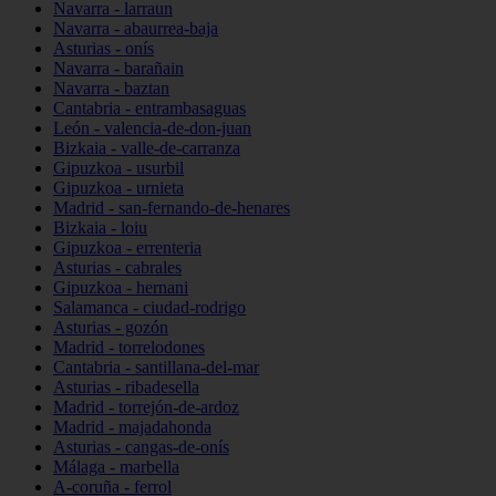
Navarra - larraun
Navarra - abaurrea-baja
Asturias - onís
Navarra - barañain
Navarra - baztan
Cantabria - entrambasaguas
León - valencia-de-don-juan
Bizkaia - valle-de-carranza
Gipuzkoa - usurbil
Gipuzkoa - urnieta
Madrid - san-fernando-de-henares
Bizkaia - loiu
Gipuzkoa - errenteria
Asturias - cabrales
Gipuzkoa - hernani
Salamanca - ciudad-rodrigo
Asturias - gozón
Madrid - torrelodones
Cantabria - santillana-del-mar
Asturias - ribadesella
Madrid - torrejón-de-ardoz
Madrid - majadahonda
Asturias - cangas-de-onís
Málaga - marbella
A-coruña - ferrol