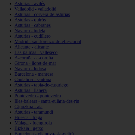
Asturias - avilés
Valladolid - valladolid
Asturias - corvera-de-asturias
Asturias - quirós
Asturias - cabranes
Navarra - tudela
Asturias - cudillero
Madrid - san-lorenzo-de-el-escorial
Alicante - alicante
Las-palmas - valleseco
A-coruña - a-coruña
Girona - lloret-de-mar
Navarra - lodosa
Barcelona - manresa
Cantabria - santoña
Asturias - tapia-de-casariego
Asturias - llanera
Pontevedra - pontevedra
Illes-balears - santa-eulària-des-riu
Gipuzkoa - aia
Asturias - taramundi
Huesca - fraga
Málaga - fuengirola
Bizkaia - getxo
Barcelona - vilanova-i-la-geltrú