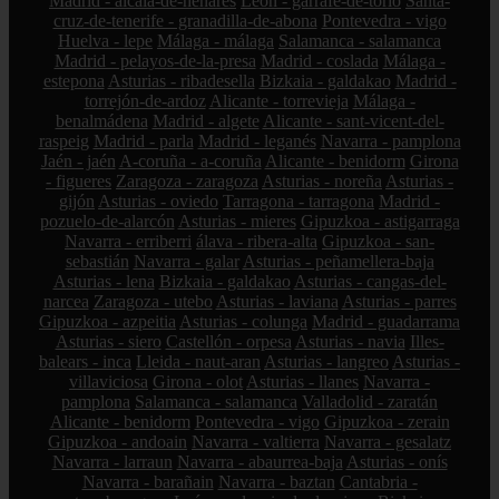
Madrid - alcalá-de-henares
León - garrafe-de-torío
Santa-
cruz-de-tenerife - granadilla-de-abona
Pontevedra - vigo
Huelva - lepe
Málaga - málaga
Salamanca - salamanca
Madrid - pelayos-de-la-presa
Madrid - coslada
Málaga -
estepona
Asturias - ribadesella
Bizkaia - galdakao
Madrid -
torrejón-de-ardoz
Alicante - torrevieja
Málaga -
benalmádena
Madrid - algete
Alicante - sant-vicent-del-
raspeig
Madrid - parla
Madrid - leganés
Navarra - pamplona
Jaén - jaén
A-coruña - a-coruña
Alicante - benidorm
Girona
- figueres
Zaragoza - zaragoza
Asturias - noreña
Asturias -
gijón
Asturias - oviedo
Tarragona - tarragona
Madrid -
pozuelo-de-alarcón
Asturias - mieres
Gipuzkoa - astigarraga
Navarra - erriberri
álava - ribera-alta
Gipuzkoa - san-
sebastián
Navarra - galar
Asturias - peñamellera-baja
Asturias - lena
Bizkaia - galdakao
Asturias - cangas-del-
narcea
Zaragoza - utebo
Asturias - laviana
Asturias - parres
Gipuzkoa - azpeitia
Asturias - colunga
Madrid - guadarrama
Asturias - siero
Castellón - orpesa
Asturias - navia
Illes-
balears - inca
Lleida - naut-aran
Asturias - langreo
Asturias -
villaviciosa
Girona - olot
Asturias - llanes
Navarra -
pamplona
Salamanca - salamanca
Valladolid - zaratán
Alicante - benidorm
Pontevedra - vigo
Gipuzkoa - zerain
Gipuzkoa - andoain
Navarra - valtierra
Navarra - gesalatz
Navarra - larraun
Navarra - abaurrea-baja
Asturias - onís
Navarra - barañain
Navarra - baztan
Cantabria -