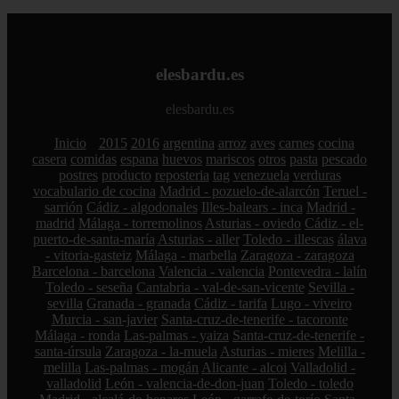
elesbardu.es
elesbardu.es
Inicio
2015
2016
argentina
arroz
aves
carnes
cocina
casera
comidas
espana
huevos
mariscos
otros
pasta
pescado
postres
producto
reposteria
tag
venezuela
verduras
vocabulario de cocina
Madrid - pozuelo-de-alarcón
Teruel -
sarrión
Cádiz - algodonales
Illes-balears - inca
Madrid -
madrid
Málaga - torremolinos
Asturias - oviedo
Cádiz - el-
puerto-de-santa-maría
Asturias - aller
Toledo - illescas
álava
- vitoria-gasteiz
Málaga - marbella
Zaragoza - zaragoza
Barcelona - barcelona
Valencia - valencia
Pontevedra - lalín
Toledo - seseña
Cantabria - val-de-san-vicente
Sevilla -
sevilla
Granada - granada
Cádiz - tarifa
Lugo - viveiro
Murcia - san-javier
Santa-cruz-de-tenerife - tacoronte
Málaga - ronda
Las-palmas - yaiza
Santa-cruz-de-tenerife -
santa-úrsula
Zaragoza - la-muela
Asturias - mieres
Melilla -
melilla
Las-palmas - mogán
Alicante - alcoi
Valladolid -
valladolid
León - valencia-de-don-juan
Toledo - toledo