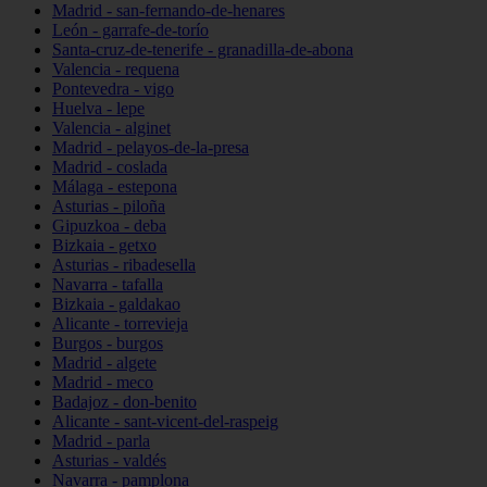
Madrid - san-fernando-de-henares
León - garrafe-de-torío
Santa-cruz-de-tenerife - granadilla-de-abona
Valencia - requena
Pontevedra - vigo
Huelva - lepe
Valencia - alginet
Madrid - pelayos-de-la-presa
Madrid - coslada
Málaga - estepona
Asturias - piloña
Gipuzkoa - deba
Bizkaia - getxo
Asturias - ribadesella
Navarra - tafalla
Bizkaia - galdakao
Alicante - torrevieja
Burgos - burgos
Madrid - algete
Madrid - meco
Badajoz - don-benito
Alicante - sant-vicent-del-raspeig
Madrid - parla
Asturias - valdés
Navarra - pamplona