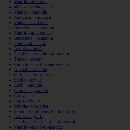
Madrid - alcorcón
álava - vitoria-gasteiz
Málaga - marbella
Zaragoza - zaragoza
Valencia - valencia
Barcelona - barcelona
Madrid - alcobendas
Barcelona - badalona
Pontevedra - lalín
Asturias - avilés
Illes-balears - palma-de-mallorca
Toledo - seseña
Cantabria - val-de-san-vicente
Alicante - alicante
Girona - lloret-de-mar
Sevilla - sevilla
León - sahagún
Granada - granada
Cádiz - tarifa
Lugo - viveiro
Murcia - san-javier
Santa-cruz-de-tenerife - tacoronte
Asturias - grado
Illes-balears - santa-eulària-des-riu
Madrid - alcalá-de-henares