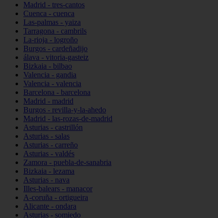
Madrid - tres-cantos
Cuenca - cuenca
Las-palmas - yaiza
Tarragona - cambrils
La-rioja - logroño
Burgos - cardeñadijo
álava - vitoria-gasteiz
Bizkaia - bilbao
Valencia - gandia
Valencia - valencia
Barcelona - barcelona
Madrid - madrid
Burgos - revilla-y-la-ahedo
Madrid - las-rozas-de-madrid
Asturias - castrillón
Asturias - salas
Asturias - carreño
Asturias - valdés
Zamora - puebla-de-sanabria
Bizkaia - lezama
Asturias - nava
Illes-balears - manacor
A-coruña - ortigueira
Alicante - ondara
Asturias - somiedo