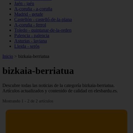
Jaén - jaén
A-coruña - a-coruña
Madrid - getafe
Castellón - castelló-de-la-plana
A-coruña - ferrol
Toledo - quintanar-de-la-orden
Palencia - palencia
Asturias - laviana
Lleida - seròs
Inicio
>
bizkaia-berriatua
bizkaia-berriatua
Descubre todas las noticias de la categoría bizkaia-berriatua.
Artículos actualizados y contenido de calidad en elesbardu.es.
Mostrando 1 - 2 de 2 artículos