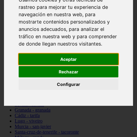
Madrid - pozuelo-de-alarcón
rastreo para mejorar tu experiencia de
Teruel - sarrión
navegación en nuestra web, para
Cádiz - algodonales
mostrarte contenidos personalizados y
Illes-balears - inca
Madrid - madrid
anuncios adecuados, para analizar el
Málaga - torremolinos
tráfico en nuestra web y para comprender
Asturias - oviedo
de donde llegan nuestros visitantes.
Cádiz - el-puerto-de-santa-maría
Asturias - aller
Toledo - illescas
Aceptar
álava - vitoria-gasteiz
Málaga - marbella
Zaragoza - zaragoza
Rechazar
Barcelona - barcelona
Valencia - valencia
Configurar
Pontevedra - lalín
Toledo - seseña
Cantabria - val-de-san-vicente
Sevilla - sevilla
Granada - granada
Cádiz - tarifa
Lugo - viveiro
Murcia - san-javier
Santa-cruz-de-tenerife - tacoronte