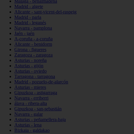
Málaga - benalmádena
Madrid - algete
Alicante - sant-vicent-del-raspeig
Madrid - parla
Madrid - leganés
Navarra - pamplona
Jaén - jaén
A-coruña - a-coruña
Alicante - benidorm
Girona - figueres
Zaragoza - zaragoza
Asturias - noreña
Asturias - gijón
Asturias - oviedo
Tarragona - tarragona
Madrid - pozuelo-de-alarcón
Asturias - mieres
Gipuzkoa - astigarraga
Navarra - erriberri
álava - ribera-alta
Gipuzkoa - san-sebastián
Navarra - galar
Asturias - peñamellera-baja
Asturias - lena
Bizkaia - galdakao