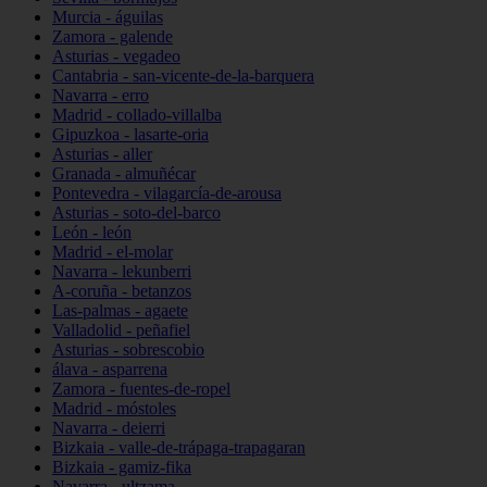
Murcia - águilas
Zamora - galende
Asturias - vegadeo
Cantabria - san-vicente-de-la-barquera
Navarra - erro
Madrid - collado-villalba
Gipuzkoa - lasarte-oria
Asturias - aller
Granada - almuñécar
Pontevedra - vilagarcía-de-arousa
Asturias - soto-del-barco
León - león
Madrid - el-molar
Navarra - lekunberri
A-coruña - betanzos
Las-palmas - agaete
Valladolid - peñafiel
Asturias - sobrescobio
álava - asparrena
Zamora - fuentes-de-ropel
Madrid - móstoles
Navarra - deierri
Bizkaia - valle-de-trápaga-trapagaran
Bizkaia - gamiz-fika
Navarra - ultzama