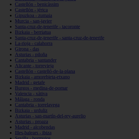
Castellón - benicàssim
Castellón - jérica
Gipuzkoa - zumaia
Murcia - san-javier
Santa-cruz-de-tenerife - tacoronte
Bizkaia - berriatua
Santa-cruz-de-tenerife - santa-cruz-de-tenerife
La-rioja - calahorra
Girona - das
Asturias - piloña
Cantabria - santander
Alicante - torrevieja
Castellón - castelló-de-la-plana
Bizkaia - amorebieta-etxano
Madrid - getafe
Burgos - medina-de-pomar
Valencia - xàtiva
Málaga - ronda
Cantabria - torrelavega
Bizkaia - urduliz
Asturias - san-martín-del-rey-aurelio
Asturias - proaza
Madrid - alcobendas
Illes-balears - ibiza
Sevilla - bormujos