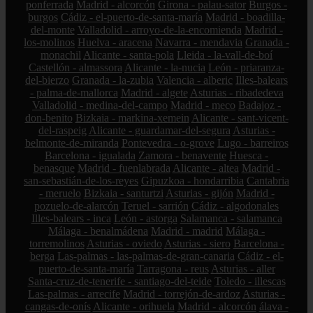
ponferrada
Madrid - alcorcón
Girona - palau-sator
Burgos -
burgos
Cádiz - el-puerto-de-santa-maría
Madrid - boadilla-
del-monte
Valladolid - arroyo-de-la-encomienda
Madrid -
los-molinos
Huelva - aracena
Navarra - mendavia
Granada -
monachil
Alicante - santa-pola
Lleida - la-vall-de-boí
Castellón - almassora
Alicante - la-nucia
León - priaranza-
del-bierzo
Granada - la-zubia
Valencia - alberic
Illes-balears
- palma-de-mallorca
Madrid - algete
Asturias - ribadedeva
Valladolid - medina-del-campo
Madrid - meco
Badajoz -
don-benito
Bizkaia - markina-xemein
Alicante - sant-vicent-
del-raspeig
Alicante - guardamar-del-segura
Asturias -
belmonte-de-miranda
Pontevedra - o-grove
Lugo - barreiros
Barcelona - igualada
Zamora - benavente
Huesca -
benasque
Madrid - fuenlabrada
Alicante - altea
Madrid -
san-sebastián-de-los-reyes
Gipuzkoa - hondarribia
Cantabria
- meruelo
Bizkaia - santurtzi
Asturias - gijón
Madrid -
pozuelo-de-alarcón
Teruel - sarrión
Cádiz - algodonales
Illes-balears - inca
León - astorga
Salamanca - salamanca
Málaga - benalmádena
Madrid - madrid
Málaga -
torremolinos
Asturias - oviedo
Asturias - siero
Barcelona -
berga
Las-palmas - las-palmas-de-gran-canaria
Cádiz - el-
puerto-de-santa-maría
Tarragona - reus
Asturias - aller
Santa-cruz-de-tenerife - santiago-del-teide
Toledo - illescas
Las-palmas - arrecife
Madrid - torrejón-de-ardoz
Asturias -
cangas-de-onís
Alicante - orihuela
Madrid - alcorcón
álava -