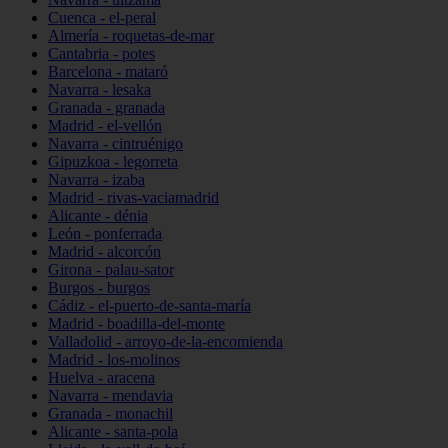
Cuenca - el-peral
Almería - roquetas-de-mar
Cantabria - potes
Barcelona - mataró
Navarra - lesaka
Granada - granada
Madrid - el-vellón
Navarra - cintruénigo
Gipuzkoa - legorreta
Navarra - izaba
Madrid - rivas-vaciamadrid
Alicante - dénia
León - ponferrada
Madrid - alcorcón
Girona - palau-sator
Burgos - burgos
Cádiz - el-puerto-de-santa-maría
Madrid - boadilla-del-monte
Valladolid - arroyo-de-la-encomienda
Madrid - los-molinos
Huelva - aracena
Navarra - mendavia
Granada - monachil
Alicante - santa-pola