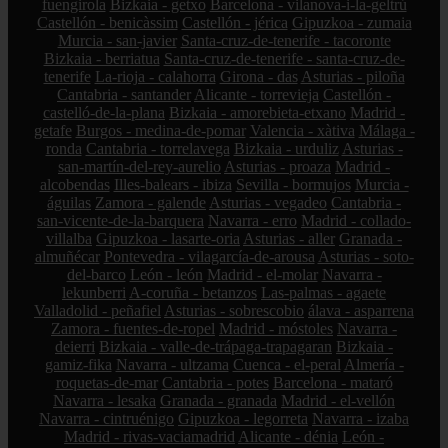
fuengirola
Bizkaia - getxo
Barcelona - vilanova-i-la-geltrú
Castellón - benicàssim
Castellón - jérica
Gipuzkoa - zumaia
Murcia - san-javier
Santa-cruz-de-tenerife - tacoronte
Bizkaia - berriatua
Santa-cruz-de-tenerife - santa-cruz-de-
tenerife
La-rioja - calahorra
Girona - das
Asturias - piloña
Cantabria - santander
Alicante - torrevieja
Castellón -
castelló-de-la-plana
Bizkaia - amorebieta-etxano
Madrid -
getafe
Burgos - medina-de-pomar
Valencia - xàtiva
Málaga -
ronda
Cantabria - torrelavega
Bizkaia - urduliz
Asturias -
san-martín-del-rey-aurelio
Asturias - proaza
Madrid -
alcobendas
Illes-balears - ibiza
Sevilla - bormujos
Murcia -
águilas
Zamora - galende
Asturias - vegadeo
Cantabria -
san-vicente-de-la-barquera
Navarra - erro
Madrid - collado-
villalba
Gipuzkoa - lasarte-oria
Asturias - aller
Granada -
almuñécar
Pontevedra - vilagarcía-de-arousa
Asturias - soto-
del-barco
León - león
Madrid - el-molar
Navarra -
lekunberri
A-coruña - betanzos
Las-palmas - agaete
Valladolid - peñafiel
Asturias - sobrescobio
álava - asparrena
Zamora - fuentes-de-ropel
Madrid - móstoles
Navarra -
deierri
Bizkaia - valle-de-trápaga-trapagaran
Bizkaia -
gamiz-fika
Navarra - ultzama
Cuenca - el-peral
Almería -
roquetas-de-mar
Cantabria - potes
Barcelona - mataró
Navarra - lesaka
Granada - granada
Madrid - el-vellón
Navarra - cintruénigo
Gipuzkoa - legorreta
Navarra - izaba
Madrid - rivas-vaciamadrid
Alicante - dénia
León -