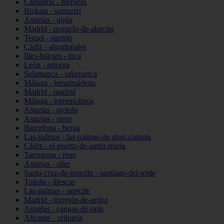
Cantabria - meruelo
Bizkaia - santurtzi
Asturias - gijón
Madrid - pozuelo-de-alarcón
Teruel - sarrión
Cádiz - algodonales
Illes-balears - inca
León - astorga
Salamanca - salamanca
Málaga - benalmádena
Madrid - madrid
Málaga - torremolinos
Asturias - oviedo
Asturias - siero
Barcelona - berga
Las-palmas - las-palmas-de-gran-canaria
Cádiz - el-puerto-de-santa-maría
Tarragona - reus
Asturias - aller
Santa-cruz-de-tenerife - santiago-del-teide
Toledo - illescas
Las-palmas - arrecife
Madrid - torrejón-de-ardoz
Asturias - cangas-de-onís
Alicante - orihuela