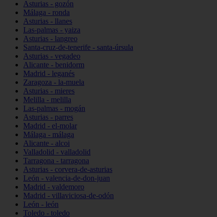
Asturias - gozón
Málaga - ronda
Asturias - llanes
Las-palmas - yaiza
Asturias - langreo
Santa-cruz-de-tenerife - santa-úrsula
Asturias - vegadeo
Alicante - benidorm
Madrid - leganés
Zaragoza - la-muela
Asturias - mieres
Melilla - melilla
Las-palmas - mogán
Asturias - parres
Madrid - el-molar
Málaga - málaga
Alicante - alcoi
Valladolid - valladolid
Tarragona - tarragona
Asturias - corvera-de-asturias
León - valencia-de-don-juan
Madrid - valdemoro
Madrid - villaviciosa-de-odón
León - león
Toledo - toledo