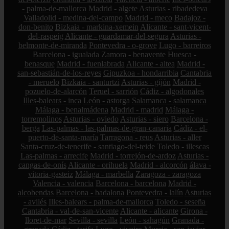
- palma-de-mallorca
Madrid - algete
Asturias - ribadedeva
Valladolid - medina-del-campo
Madrid - meco
Badajoz -
don-benito
Bizkaia - markina-xemein
Alicante - sant-vicent-
del-raspeig
Alicante - guardamar-del-segura
Asturias -
belmonte-de-miranda
Pontevedra - o-grove
Lugo - barreiros
Barcelona - igualada
Zamora - benavente
Huesca -
benasque
Madrid - fuenlabrada
Alicante - altea
Madrid -
san-sebastián-de-los-reyes
Gipuzkoa - hondarribia
Cantabria
- meruelo
Bizkaia - santurtzi
Asturias - gijón
Madrid -
pozuelo-de-alarcón
Teruel - sarrión
Cádiz - algodonales
Illes-balears - inca
León - astorga
Salamanca - salamanca
Málaga - benalmádena
Madrid - madrid
Málaga -
torremolinos
Asturias - oviedo
Asturias - siero
Barcelona -
berga
Las-palmas - las-palmas-de-gran-canaria
Cádiz - el-
puerto-de-santa-maría
Tarragona - reus
Asturias - aller
Santa-cruz-de-tenerife - santiago-del-teide
Toledo - illescas
Las-palmas - arrecife
Madrid - torrejón-de-ardoz
Asturias -
cangas-de-onís
Alicante - orihuela
Madrid - alcorcón
álava -
vitoria-gasteiz
Málaga - marbella
Zaragoza - zaragoza
Valencia - valencia
Barcelona - barcelona
Madrid -
alcobendas
Barcelona - badalona
Pontevedra - lalín
Asturias
- avilés
Illes-balears - palma-de-mallorca
Toledo - seseña
Cantabria - val-de-san-vicente
Alicante - alicante
Girona -
lloret-de-mar
Sevilla - sevilla
León - sahagún
Granada -