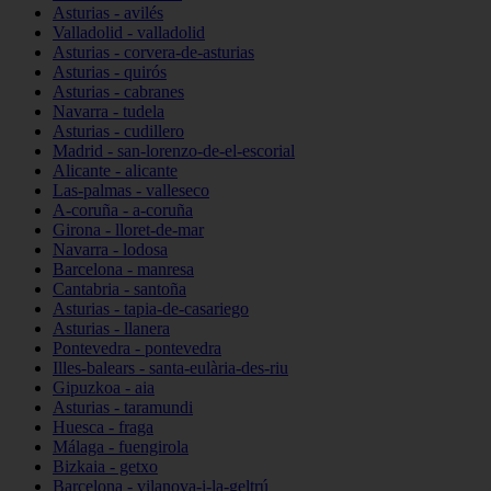
Asturias - avilés
Valladolid - valladolid
Asturias - corvera-de-asturias
Asturias - quirós
Asturias - cabranes
Navarra - tudela
Asturias - cudillero
Madrid - san-lorenzo-de-el-escorial
Alicante - alicante
Las-palmas - valleseco
A-coruña - a-coruña
Girona - lloret-de-mar
Navarra - lodosa
Barcelona - manresa
Cantabria - santoña
Asturias - tapia-de-casariego
Asturias - llanera
Pontevedra - pontevedra
Illes-balears - santa-eulària-des-riu
Gipuzkoa - aia
Asturias - taramundi
Huesca - fraga
Málaga - fuengirola
Bizkaia - getxo
Barcelona - vilanova-i-la-geltrú