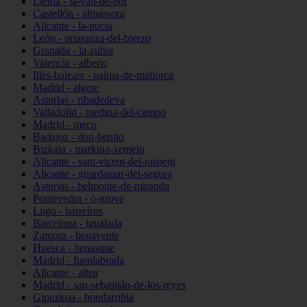
Lleida - la-vall-de-boí
Castellón - almassora
Alicante - la-nucia
León - priaranza-del-bierzo
Granada - la-zubia
Valencia - alberic
Illes-balears - palma-de-mallorca
Madrid - algete
Asturias - ribadedeva
Valladolid - medina-del-campo
Madrid - meco
Badajoz - don-benito
Bizkaia - markina-xemein
Alicante - sant-vicent-del-raspeig
Alicante - guardamar-del-segura
Asturias - belmonte-de-miranda
Pontevedra - o-grove
Lugo - barreiros
Barcelona - igualada
Zamora - benavente
Huesca - benasque
Madrid - fuenlabrada
Alicante - altea
Madrid - san-sebastián-de-los-reyes
Gipuzkoa - hondarribia