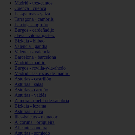
Madrid - tres-cantos
Cuenca - cuenca
Las-palmas - yaiza
Tarragona - cambrils
La-rioja - logroño
Burgos - cardeñadijo
álava - vitoria-gasteiz
Bizkaia - bilbao
Valencia - gandia
Valencia - valencia
Barcelona - barcelona
Madrid - madrid
Burgos - revilla-y-la-ahedo
Madrid - las-rozas-de-madrid
Asturias - castrillón
Asturias - salas
Asturias - carreño
Asturias - valdés
Zamora - puebla-de-sanabria
Bizkaia - lezama
Asturias - nava
Illes-balears - manacor
A-coruña - ortigueira
Alicante - ondara
Asturias - somiedo