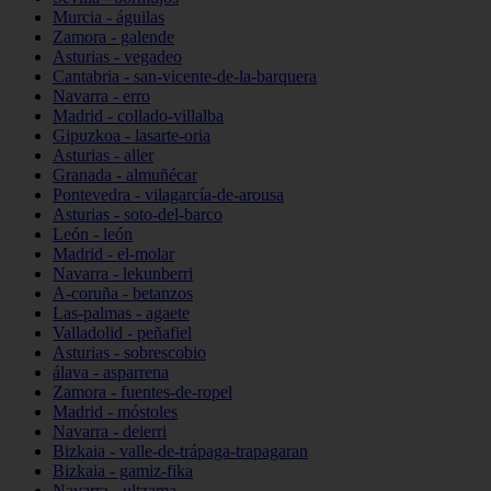
Murcia - águilas
Zamora - galende
Asturias - vegadeo
Cantabria - san-vicente-de-la-barquera
Navarra - erro
Madrid - collado-villalba
Gipuzkoa - lasarte-oria
Asturias - aller
Granada - almuñécar
Pontevedra - vilagarcía-de-arousa
Asturias - soto-del-barco
León - león
Madrid - el-molar
Navarra - lekunberri
A-coruña - betanzos
Las-palmas - agaete
Valladolid - peñafiel
Asturias - sobrescobio
álava - asparrena
Zamora - fuentes-de-ropel
Madrid - móstoles
Navarra - deierri
Bizkaia - valle-de-trápaga-trapagaran
Bizkaia - gamiz-fika
Navarra - ultzama