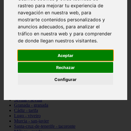
Madrid - pozuelo-de-alarcón
rastreo para mejorar tu experiencia de
Teruel - sarrión
navegación en nuestra web, para
Cádiz - algodonales
mostrarte contenidos personalizados y
Illes-balears - inca
Madrid - madrid
anuncios adecuados, para analizar el
Málaga - torremolinos
tráfico en nuestra web y para comprender
Asturias - oviedo
de donde llegan nuestros visitantes.
Cádiz - el-puerto-de-santa-maría
Asturias - aller
Toledo - illescas
Aceptar
álava - vitoria-gasteiz
Málaga - marbella
Rechazar
Zaragoza - zaragoza
Barcelona - barcelona
Valencia - valencia
Configurar
Pontevedra - lalín
Toledo - seseña
Cantabria - val-de-san-vicente
Sevilla - sevilla
Granada - granada
Cádiz - tarifa
Lugo - viveiro
Murcia - san-javier
Santa-cruz-de-tenerife - tacoronte