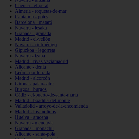
Cuenca - el-peral
Almería - roquetas-de-mar
Cantabria - potes
Barcelona - mataró
Navarra - lesaka
Granada - granada
Madrid - el-vellón
Navarra - cintruénigo
Gipuzkoa - legorreta
Navarra - izaba
Madrid - rivas-vaciamadrid
Alicante - dénia
León - ponferrada
Madrid - alcorcón
Girona - palau-sator
Burgos - burgos
Cádiz - el-puerto-de-santa-maría
Madrid - boadilla-del-monte
Valladolid - arroyo-de-la-encomienda
Madrid - los-molinos
Huelva - aracena
Navarra - mendavia
Granada - monachil
Alicante - santa-pola