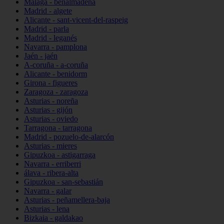
Málaga - benalmádena
Madrid - algete
Alicante - sant-vicent-del-raspeig
Madrid - parla
Madrid - leganés
Navarra - pamplona
Jaén - jaén
A-coruña - a-coruña
Alicante - benidorm
Girona - figueres
Zaragoza - zaragoza
Asturias - noreña
Asturias - gijón
Asturias - oviedo
Tarragona - tarragona
Madrid - pozuelo-de-alarcón
Asturias - mieres
Gipuzkoa - astigarraga
Navarra - erriberri
álava - ribera-alta
Gipuzkoa - san-sebastián
Navarra - galar
Asturias - peñamellera-baja
Asturias - lena
Bizkaia - galdakao