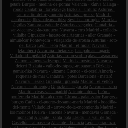
getafe
Burgos - medina-de-pomar
Valencia - xàtiva
Málaga -
ronda
Cantabria - torrelavega
Bizkaia - urduliz
Asturias -
san-martín-del-rey-aurelio
Asturias - proaza
Madrid -
alcobendas
Illes-balears - ibiza
Sevilla - bormujos
Murcia -
águilas
Zamora - galende
Asturias - vegadeo
Cantabria -
san-vicente-de-la-barquera
Navarra - erro
Madrid - collado-
villalba
Gipuzkoa - lasarte-oria
Asturias - aller
Granada -
almuñécar
Pontevedra - vilagarcía-de-arousa
Asturias - soto-
del-barco
León - león
Madrid - el-molar
Navarra -
lekunberri
A-coruña - betanzos
Las-palmas - agaete
Valladolid - peñafiel
Asturias - sobrescobio
álava - asparrena
Zamora - fuentes-de-ropel
Madrid - móstoles
Navarra -
deierri
Bizkaia - valle-de-trápaga-trapagaran
Bizkaia -
gamiz-fika
Navarra - ultzama
Cuenca - el-peral
Almería -
roquetas-de-mar
Cantabria - potes
Barcelona - mataró
Navarra - lesaka
Granada - granada
Madrid - el-vellón
Navarra - cintruénigo
Gipuzkoa - legorreta
Navarra - izaba
Madrid - rivas-vaciamadrid
Alicante - dénia
León -
ponferrada
Madrid - alcorcón
Girona - palau-sator
Burgos -
burgos
Cádiz - el-puerto-de-santa-maría
Madrid - boadilla-
del-monte
Valladolid - arroyo-de-la-encomienda
Madrid -
los-molinos
Huelva - aracena
Navarra - mendavia
Granada -
monachil
Alicante - santa-pola
Lleida - la-vall-de-boí
Castellón - almassora
Alicante - la-nucia
León - priaranza-
del-bierzo
Granada - la-zubia
Valencia - alberic
Illes-balears