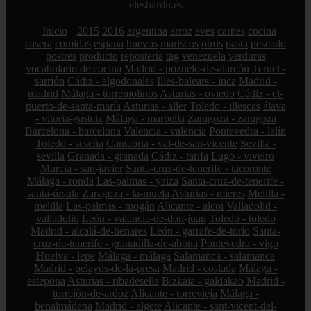
elesbardu.es
Inicio
2015
2016
argentina
arroz
aves
carnes
cocina
casera
comidas
espana
huevos
mariscos
otros
pasta
pescado
postres
producto
reposteria
tag
venezuela
verduras
vocabulario de cocina
Madrid - pozuelo-de-alarcón
Teruel -
sarrión
Cádiz - algodonales
Illes-balears - inca
Madrid -
madrid
Málaga - torremolinos
Asturias - oviedo
Cádiz - el-
puerto-de-santa-maría
Asturias - aller
Toledo - illescas
álava
- vitoria-gasteiz
Málaga - marbella
Zaragoza - zaragoza
Barcelona - barcelona
Valencia - valencia
Pontevedra - lalín
Toledo - seseña
Cantabria - val-de-san-vicente
Sevilla -
sevilla
Granada - granada
Cádiz - tarifa
Lugo - viveiro
Murcia - san-javier
Santa-cruz-de-tenerife - tacoronte
Málaga - ronda
Las-palmas - yaiza
Santa-cruz-de-tenerife -
santa-úrsula
Zaragoza - la-muela
Asturias - mieres
Melilla -
melilla
Las-palmas - mogán
Alicante - alcoi
Valladolid -
valladolid
León - valencia-de-don-juan
Toledo - toledo
Madrid - alcalá-de-henares
León - garrafe-de-torío
Santa-
cruz-de-tenerife - granadilla-de-abona
Pontevedra - vigo
Huelva - lepe
Málaga - málaga
Salamanca - salamanca
Madrid - pelayos-de-la-presa
Madrid - coslada
Málaga -
estepona
Asturias - ribadesella
Bizkaia - galdakao
Madrid -
torrejón-de-ardoz
Alicante - torrevieja
Málaga -
benalmádena
Madrid - algete
Alicante - sant-vicent-del-