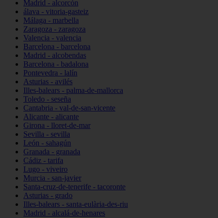
Madrid - alcorcón
álava - vitoria-gasteiz
Málaga - marbella
Zaragoza - zaragoza
Valencia - valencia
Barcelona - barcelona
Madrid - alcobendas
Barcelona - badalona
Pontevedra - lalín
Asturias - avilés
Illes-balears - palma-de-mallorca
Toledo - seseña
Cantabria - val-de-san-vicente
Alicante - alicante
Girona - lloret-de-mar
Sevilla - sevilla
León - sahagún
Granada - granada
Cádiz - tarifa
Lugo - viveiro
Murcia - san-javier
Santa-cruz-de-tenerife - tacoronte
Asturias - grado
Illes-balears - santa-eulària-des-riu
Madrid - alcalá-de-henares