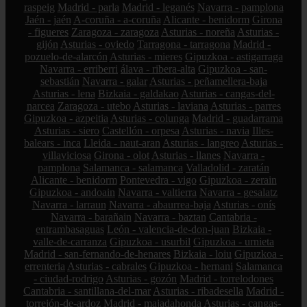
raspeig
Madrid - parla
Madrid - leganés
Navarra - pamplona
Jaén - jaén
A-coruña - a-coruña
Alicante - benidorm
Girona
- figueres
Zaragoza - zaragoza
Asturias - noreña
Asturias -
gijón
Asturias - oviedo
Tarragona - tarragona
Madrid -
pozuelo-de-alarcón
Asturias - mieres
Gipuzkoa - astigarraga
Navarra - erriberri
álava - ribera-alta
Gipuzkoa - san-
sebastián
Navarra - galar
Asturias - peñamellera-baja
Asturias - lena
Bizkaia - galdakao
Asturias - cangas-del-
narcea
Zaragoza - utebo
Asturias - laviana
Asturias - parres
Gipuzkoa - azpeitia
Asturias - colunga
Madrid - guadarrama
Asturias - siero
Castellón - orpesa
Asturias - navia
Illes-
balears - inca
Lleida - naut-aran
Asturias - langreo
Asturias -
villaviciosa
Girona - olot
Asturias - llanes
Navarra -
pamplona
Salamanca - salamanca
Valladolid - zaratán
Alicante - benidorm
Pontevedra - vigo
Gipuzkoa - zerain
Gipuzkoa - andoain
Navarra - valtierra
Navarra - gesalatz
Navarra - larraun
Navarra - abaurrea-baja
Asturias - onís
Navarra - barañain
Navarra - baztan
Cantabria -
entrambasaguas
León - valencia-de-don-juan
Bizkaia -
valle-de-carranza
Gipuzkoa - usurbil
Gipuzkoa - urnieta
Madrid - san-fernando-de-henares
Bizkaia - loiu
Gipuzkoa -
errenteria
Asturias - cabrales
Gipuzkoa - hernani
Salamanca
- ciudad-rodrigo
Asturias - gozón
Madrid - torrelodones
Cantabria - santillana-del-mar
Asturias - ribadesella
Madrid -
torrejón-de-ardoz
Madrid - majadahonda
Asturias - cangas-