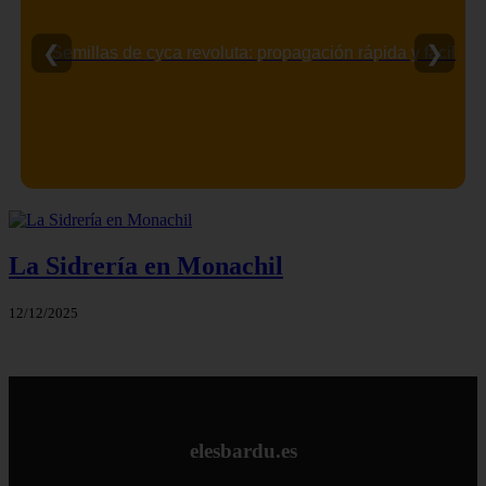
❮
❯
Semillas de cyca revoluta: propagación rápida y fácil
La Sidrería en Monachil
12/12/2025
elesbardu.es