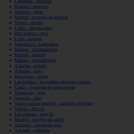
Cantabria - meruelo
Bizkaia - santurtzi
Asturias - gijón
Madrid - pozuelo-de-alarcón
Teruel - sarrión
Cádiz - algodonales
Illes-balears - inca
León - astorga
Salamanca - salamanca
Málaga - benalmádena
Madrid - madrid
Málaga - torremolinos
Asturias - oviedo
Asturias - siero
Barcelona - berga
Las-palmas - las-palmas-de-gran-canaria
Cádiz - el-puerto-de-santa-maría
Tarragona - reus
Asturias - aller
Santa-cruz-de-tenerife - santiago-del-teide
Toledo - illescas
Las-palmas - arrecife
Madrid - torrejón-de-ardoz
Asturias - cangas-de-onís
Alicante - orihuela