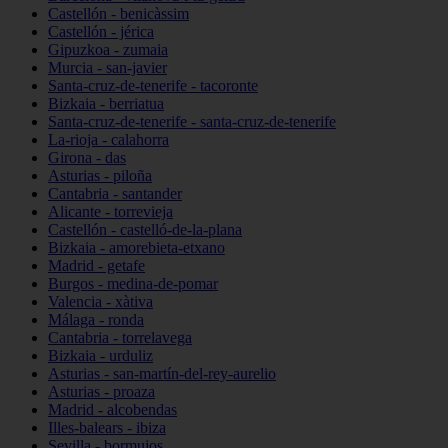
Castellón - benicàssim
Castellón - jérica
Gipuzkoa - zumaia
Murcia - san-javier
Santa-cruz-de-tenerife - tacoronte
Bizkaia - berriatua
Santa-cruz-de-tenerife - santa-cruz-de-tenerife
La-rioja - calahorra
Girona - das
Asturias - piloña
Cantabria - santander
Alicante - torrevieja
Castellón - castelló-de-la-plana
Bizkaia - amorebieta-etxano
Madrid - getafe
Burgos - medina-de-pomar
Valencia - xàtiva
Málaga - ronda
Cantabria - torrelavega
Bizkaia - urduliz
Asturias - san-martín-del-rey-aurelio
Asturias - proaza
Madrid - alcobendas
Illes-balears - ibiza
Sevilla - bormujos