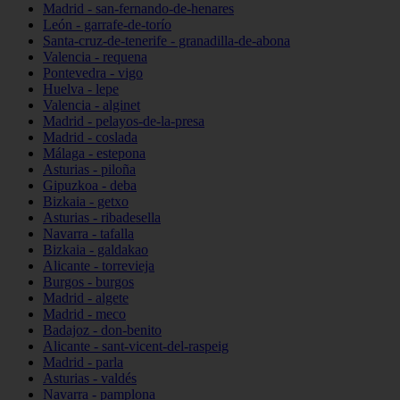
Madrid - san-fernando-de-henares
León - garrafe-de-torío
Santa-cruz-de-tenerife - granadilla-de-abona
Valencia - requena
Pontevedra - vigo
Huelva - lepe
Valencia - alginet
Madrid - pelayos-de-la-presa
Madrid - coslada
Málaga - estepona
Asturias - piloña
Gipuzkoa - deba
Bizkaia - getxo
Asturias - ribadesella
Navarra - tafalla
Bizkaia - galdakao
Alicante - torrevieja
Burgos - burgos
Madrid - algete
Madrid - meco
Badajoz - don-benito
Alicante - sant-vicent-del-raspeig
Madrid - parla
Asturias - valdés
Navarra - pamplona