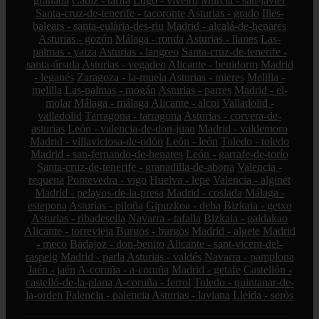
granada
Cádiz - tarifa
Lugo - viveiro
Murcia - san-javier
Santa-cruz-de-tenerife - tacoronte
Asturias - grado
Illes-
balears - santa-eulària-des-riu
Madrid - alcalá-de-henares
Asturias - gozón
Málaga - ronda
Asturias - llanes
Las-
palmas - yaiza
Asturias - langreo
Santa-cruz-de-tenerife -
santa-úrsula
Asturias - vegadeo
Alicante - benidorm
Madrid
- leganés
Zaragoza - la-muela
Asturias - mieres
Melilla -
melilla
Las-palmas - mogán
Asturias - parres
Madrid - el-
molar
Málaga - málaga
Alicante - alcoi
Valladolid -
valladolid
Tarragona - tarragona
Asturias - corvera-de-
asturias
León - valencia-de-don-juan
Madrid - valdemoro
Madrid - villaviciosa-de-odón
León - león
Toledo - toledo
Madrid - san-fernando-de-henares
León - garrafe-de-torío
Santa-cruz-de-tenerife - granadilla-de-abona
Valencia -
requena
Pontevedra - vigo
Huelva - lepe
Valencia - alginet
Madrid - pelayos-de-la-presa
Madrid - coslada
Málaga -
estepona
Asturias - piloña
Gipuzkoa - deba
Bizkaia - getxo
Asturias - ribadesella
Navarra - tafalla
Bizkaia - galdakao
Alicante - torrevieja
Burgos - burgos
Madrid - algete
Madrid
- meco
Badajoz - don-benito
Alicante - sant-vicent-del-
raspeig
Madrid - parla
Asturias - valdés
Navarra - pamplona
Jaén - jaén
A-coruña - a-coruña
Madrid - getafe
Castellón -
castelló-de-la-plana
A-coruña - ferrol
Toledo - quintanar-de-
la-orden
Palencia - palencia
Asturias - laviana
Lleida - seròs