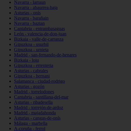
Navarra - larraun
Navarra - abaurrea-baja
Asturias - onís
Navarra - barañain
Navarra - baztan
Cantabria - entrambasaguas
León - valencia-de-don-juan
Bizkaia - valle-de-carranza
Gipuzkoa - usurbil
Gipuzkoa - urnieta
Madrid - san-fernando-de-henares
Bizkaia - loiu
Gipuzkoa - errenteria
Asturias - cabrales
Gipuzkoa - hernani
Salamanca - ciudad-rodrigo
Asturias - gozón
Madrid - torrelodones
Cantabria - santillana-del-mar
Asturias - ribadesella
Madrid - torrejón-de-ardoz
Madrid - majadahonda
Asturias - cangas-de-onís
Málaga - marbella
A-coruña - ferrol