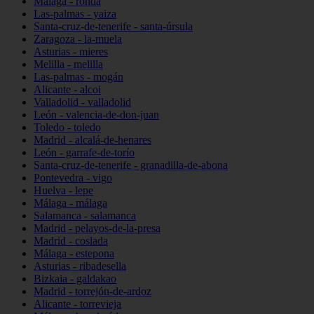
Málaga - ronda
Las-palmas - yaiza
Santa-cruz-de-tenerife - santa-úrsula
Zaragoza - la-muela
Asturias - mieres
Melilla - melilla
Las-palmas - mogán
Alicante - alcoi
Valladolid - valladolid
León - valencia-de-don-juan
Toledo - toledo
Madrid - alcalá-de-henares
León - garrafe-de-torío
Santa-cruz-de-tenerife - granadilla-de-abona
Pontevedra - vigo
Huelva - lepe
Málaga - málaga
Salamanca - salamanca
Madrid - pelayos-de-la-presa
Madrid - coslada
Málaga - estepona
Asturias - ribadesella
Bizkaia - galdakao
Madrid - torrejón-de-ardoz
Alicante - torrevieja