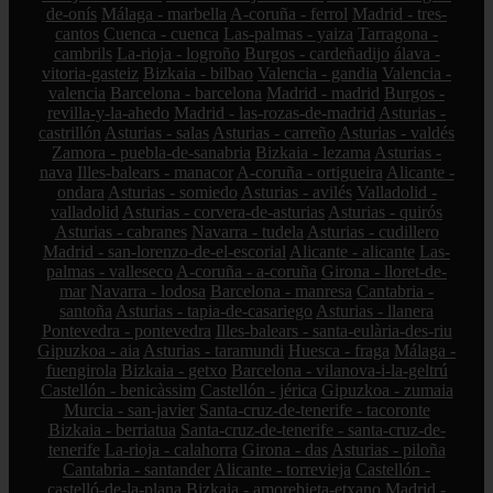
de-onís
Málaga - marbella
A-coruña - ferrol
Madrid - tres-
cantos
Cuenca - cuenca
Las-palmas - yaiza
Tarragona -
cambrils
La-rioja - logroño
Burgos - cardeñadijo
álava -
vitoria-gasteiz
Bizkaia - bilbao
Valencia - gandia
Valencia -
valencia
Barcelona - barcelona
Madrid - madrid
Burgos -
revilla-y-la-ahedo
Madrid - las-rozas-de-madrid
Asturias -
castrillón
Asturias - salas
Asturias - carreño
Asturias - valdés
Zamora - puebla-de-sanabria
Bizkaia - lezama
Asturias -
nava
Illes-balears - manacor
A-coruña - ortigueira
Alicante -
ondara
Asturias - somiedo
Asturias - avilés
Valladolid -
valladolid
Asturias - corvera-de-asturias
Asturias - quirós
Asturias - cabranes
Navarra - tudela
Asturias - cudillero
Madrid - san-lorenzo-de-el-escorial
Alicante - alicante
Las-
palmas - valleseco
A-coruña - a-coruña
Girona - lloret-de-
mar
Navarra - lodosa
Barcelona - manresa
Cantabria -
santoña
Asturias - tapia-de-casariego
Asturias - llanera
Pontevedra - pontevedra
Illes-balears - santa-eulària-des-riu
Gipuzkoa - aia
Asturias - taramundi
Huesca - fraga
Málaga -
fuengirola
Bizkaia - getxo
Barcelona - vilanova-i-la-geltrú
Castellón - benicàssim
Castellón - jérica
Gipuzkoa - zumaia
Murcia - san-javier
Santa-cruz-de-tenerife - tacoronte
Bizkaia - berriatua
Santa-cruz-de-tenerife - santa-cruz-de-
tenerife
La-rioja - calahorra
Girona - das
Asturias - piloña
Cantabria - santander
Alicante - torrevieja
Castellón -
castelló-de-la-plana
Bizkaia - amorebieta-etxano
Madrid -