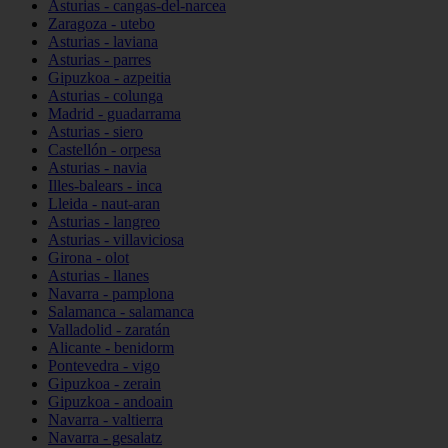
Asturias - cangas-del-narcea
Zaragoza - utebo
Asturias - laviana
Asturias - parres
Gipuzkoa - azpeitia
Asturias - colunga
Madrid - guadarrama
Asturias - siero
Castellón - orpesa
Asturias - navia
Illes-balears - inca
Lleida - naut-aran
Asturias - langreo
Asturias - villaviciosa
Girona - olot
Asturias - llanes
Navarra - pamplona
Salamanca - salamanca
Valladolid - zaratán
Alicante - benidorm
Pontevedra - vigo
Gipuzkoa - zerain
Gipuzkoa - andoain
Navarra - valtierra
Navarra - gesalatz