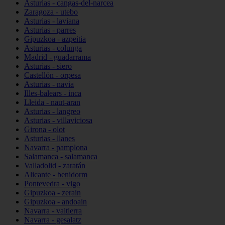
Asturias - cangas-del-narcea
Zaragoza - utebo
Asturias - laviana
Asturias - parres
Gipuzkoa - azpeitia
Asturias - colunga
Madrid - guadarrama
Asturias - siero
Castellón - orpesa
Asturias - navia
Illes-balears - inca
Lleida - naut-aran
Asturias - langreo
Asturias - villaviciosa
Girona - olot
Asturias - llanes
Navarra - pamplona
Salamanca - salamanca
Valladolid - zaratán
Alicante - benidorm
Pontevedra - vigo
Gipuzkoa - zerain
Gipuzkoa - andoain
Navarra - valtierra
Navarra - gesalatz