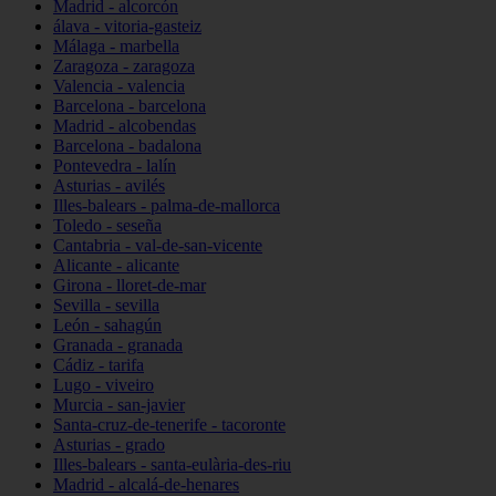
Madrid - alcorcón
álava - vitoria-gasteiz
Málaga - marbella
Zaragoza - zaragoza
Valencia - valencia
Barcelona - barcelona
Madrid - alcobendas
Barcelona - badalona
Pontevedra - lalín
Asturias - avilés
Illes-balears - palma-de-mallorca
Toledo - seseña
Cantabria - val-de-san-vicente
Alicante - alicante
Girona - lloret-de-mar
Sevilla - sevilla
León - sahagún
Granada - granada
Cádiz - tarifa
Lugo - viveiro
Murcia - san-javier
Santa-cruz-de-tenerife - tacoronte
Asturias - grado
Illes-balears - santa-eulària-des-riu
Madrid - alcalá-de-henares