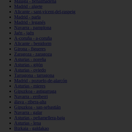
Málaga - benalmádena
Madrid - algete
Alicante - sant-vicent-del-raspeig
Madrid - parla
Madrid - leganés
Navarra - pamplona
Jaén - jaén
A-coruña - a-coruña
Alicante - benidorm
Girona - figueres
Zaragoza - zaragoza
Asturias - noreña
Asturias - gijón
Asturias - oviedo
Tarragona - tarragona
Madrid - pozuelo-de-alarcón
Asturias - mieres
Gipuzkoa - astigarraga
Navarra - erriberri
álava - ribera-alta
Gipuzkoa - san-sebastián
Navarra - galar
Asturias - peñamellera-baja
Asturias - lena
Bizkaia - galdakao