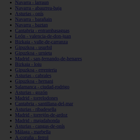
Navarra - larraun
Navarra - abaurrea-baja
Asturias - onís
Navarra - barañain
Navarra - baztan
Cantabria - entrambasaguas
León - valencia-de-don-juan
Bizkaia - valle-de-carranza
Gipuzkoa - usurbil
Gipuzkoa - urnieta
Madrid - san-fernando-de-henares
Bizkaia - loiu
Gipuzkoa - errenteria
Asturias - cabrales
Gipuzkoa - hernani
Salamanca - ciudad-rodrigo
Asturias - gozón
Madrid - torrelodones
Cantabria - santillana-del-mar
Asturias - ribadesella
Madrid - torrejón-de-ardoz
Madrid - majadahonda
Asturias - cangas-de-onís
Málaga - marbella
A-coruña - ferrol