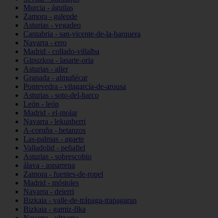
Murcia - águilas
Zamora - galende
Asturias - vegadeo
Cantabria - san-vicente-de-la-barquera
Navarra - erro
Madrid - collado-villalba
Gipuzkoa - lasarte-oria
Asturias - aller
Granada - almuñécar
Pontevedra - vilagarcía-de-arousa
Asturias - soto-del-barco
León - león
Madrid - el-molar
Navarra - lekunberri
A-coruña - betanzos
Las-palmas - agaete
Valladolid - peñafiel
Asturias - sobrescobio
álava - asparrena
Zamora - fuentes-de-ropel
Madrid - móstoles
Navarra - deierri
Bizkaia - valle-de-trápaga-trapagaran
Bizkaia - gamiz-fika
Navarra - ultzama