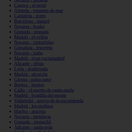
Cuenca - el-peral
Almería - roquetas-de-mar
Cantabria - potes
Barcelona - mataró
Navarra - lesaka
Granada - granada
Madrid - el-vellón
Navarra - cintruénigo
Gipuzkoa - legorreta
Navarra - izaba
Madrid - rivas-vaciamadrid
Alicante - dénia
León - ponferrada
Madrid - alcorcón
Girona - palau-sator
Burgos - burgos
Cádiz - el-puerto-de-santa-maría
Madrid - boadilla-del-monte
Valladolid - arroyo-de-la-encomienda
Madrid - los-molinos
Huelva - aracena
Navarra - mendavia
Granada - monachil
Alicante - santa-pola