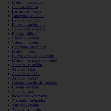
Madrid - tres-cantos
Cuenca - cuenca
Las-palmas - yaiza
Tarragona - cambrils
La-rioja - logroño
Burgos - cardeñadijo
álava - vitoria-gasteiz
Bizkaia - bilbao
Valencia - gandia
Valencia - valencia
Barcelona - barcelona
Madrid - madrid
Burgos - revilla-y-la-ahedo
Madrid - las-rozas-de-madrid
Asturias - castrillón
Asturias - salas
Asturias - carreño
Asturias - valdés
Zamora - puebla-de-sanabria
Bizkaia - lezama
Asturias - nava
Illes-balears - manacor
A-coruña - ortigueira
Alicante - ondara
Asturias - somiedo