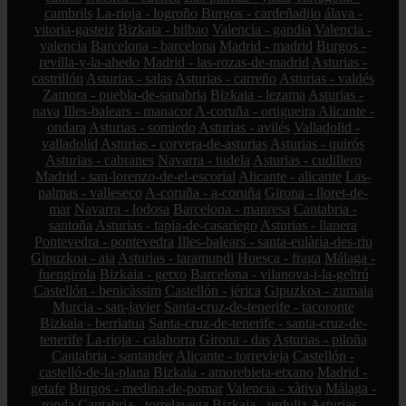
cambrils
La-rioja - logroño
Burgos - cardeñadijo
álava -
vitoria-gasteiz
Bizkaia - bilbao
Valencia - gandia
Valencia -
valencia
Barcelona - barcelona
Madrid - madrid
Burgos -
revilla-y-la-ahedo
Madrid - las-rozas-de-madrid
Asturias -
castrillón
Asturias - salas
Asturias - carreño
Asturias - valdés
Zamora - puebla-de-sanabria
Bizkaia - lezama
Asturias -
nava
Illes-balears - manacor
A-coruña - ortigueira
Alicante -
ondara
Asturias - somiedo
Asturias - avilés
Valladolid -
valladolid
Asturias - corvera-de-asturias
Asturias - quirós
Asturias - cabranes
Navarra - tudela
Asturias - cudillero
Madrid - san-lorenzo-de-el-escorial
Alicante - alicante
Las-
palmas - valleseco
A-coruña - a-coruña
Girona - lloret-de-
mar
Navarra - lodosa
Barcelona - manresa
Cantabria -
santoña
Asturias - tapia-de-casariego
Asturias - llanera
Pontevedra - pontevedra
Illes-balears - santa-eulària-des-riu
Gipuzkoa - aia
Asturias - taramundi
Huesca - fraga
Málaga -
fuengirola
Bizkaia - getxo
Barcelona - vilanova-i-la-geltrú
Castellón - benicàssim
Castellón - jérica
Gipuzkoa - zumaia
Murcia - san-javier
Santa-cruz-de-tenerife - tacoronte
Bizkaia - berriatua
Santa-cruz-de-tenerife - santa-cruz-de-
tenerife
La-rioja - calahorra
Girona - das
Asturias - piloña
Cantabria - santander
Alicante - torrevieja
Castellón -
castelló-de-la-plana
Bizkaia - amorebieta-etxano
Madrid -
getafe
Burgos - medina-de-pomar
Valencia - xàtiva
Málaga -
ronda
Cantabria - torrelavega
Bizkaia - urduliz
Asturias -