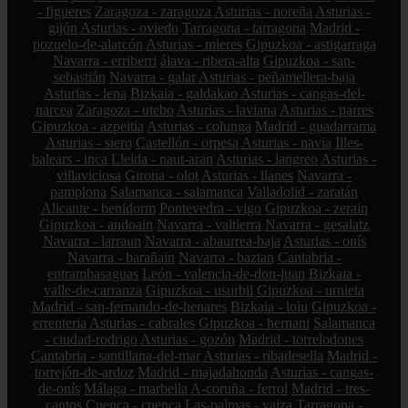
- figueres
Zaragoza - zaragoza
Asturias - noreña
Asturias -
gijón
Asturias - oviedo
Tarragona - tarragona
Madrid -
pozuelo-de-alarcón
Asturias - mieres
Gipuzkoa - astigarraga
Navarra - erriberri
álava - ribera-alta
Gipuzkoa - san-
sebastián
Navarra - galar
Asturias - peñamellera-baja
Asturias - lena
Bizkaia - galdakao
Asturias - cangas-del-
narcea
Zaragoza - utebo
Asturias - laviana
Asturias - parres
Gipuzkoa - azpeitia
Asturias - colunga
Madrid - guadarrama
Asturias - siero
Castellón - orpesa
Asturias - navia
Illes-
balears - inca
Lleida - naut-aran
Asturias - langreo
Asturias -
villaviciosa
Girona - olot
Asturias - llanes
Navarra -
pamplona
Salamanca - salamanca
Valladolid - zaratán
Alicante - benidorm
Pontevedra - vigo
Gipuzkoa - zerain
Gipuzkoa - andoain
Navarra - valtierra
Navarra - gesalatz
Navarra - larraun
Navarra - abaurrea-baja
Asturias - onís
Navarra - barañain
Navarra - baztan
Cantabria -
entrambasaguas
León - valencia-de-don-juan
Bizkaia -
valle-de-carranza
Gipuzkoa - usurbil
Gipuzkoa - urnieta
Madrid - san-fernando-de-henares
Bizkaia - loiu
Gipuzkoa -
errenteria
Asturias - cabrales
Gipuzkoa - hernani
Salamanca
- ciudad-rodrigo
Asturias - gozón
Madrid - torrelodones
Cantabria - santillana-del-mar
Asturias - ribadesella
Madrid -
torrejón-de-ardoz
Madrid - majadahonda
Asturias - cangas-
de-onís
Málaga - marbella
A-coruña - ferrol
Madrid - tres-
cantos
Cuenca - cuenca
Las-palmas - yaiza
Tarragona -