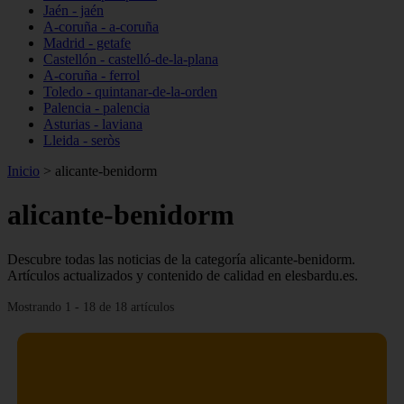
Jaén - jaén
A-coruña - a-coruña
Madrid - getafe
Castellón - castelló-de-la-plana
A-coruña - ferrol
Toledo - quintanar-de-la-orden
Palencia - palencia
Asturias - laviana
Lleida - seròs
Inicio
>
alicante-benidorm
alicante-benidorm
Descubre todas las noticias de la categoría alicante-benidorm.
Artículos actualizados y contenido de calidad en elesbardu.es.
Mostrando 1 - 18 de 18 artículos