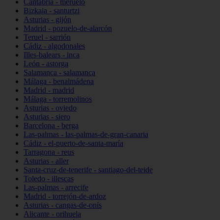
Cantabria - meruelo
Bizkaia - santurtzi
Asturias - gijón
Madrid - pozuelo-de-alarcón
Teruel - sarrión
Cádiz - algodonales
Illes-balears - inca
León - astorga
Salamanca - salamanca
Málaga - benalmádena
Madrid - madrid
Málaga - torremolinos
Asturias - oviedo
Asturias - siero
Barcelona - berga
Las-palmas - las-palmas-de-gran-canaria
Cádiz - el-puerto-de-santa-maría
Tarragona - reus
Asturias - aller
Santa-cruz-de-tenerife - santiago-del-teide
Toledo - illescas
Las-palmas - arrecife
Madrid - torrejón-de-ardoz
Asturias - cangas-de-onís
Alicante - orihuela