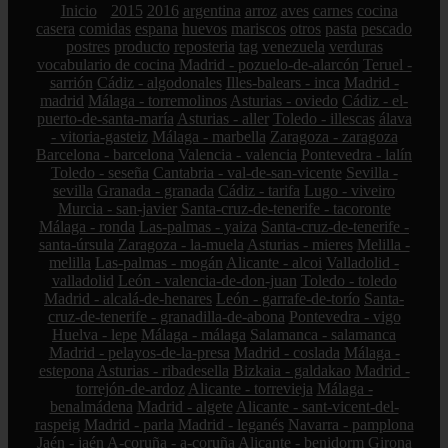
Inicio
2015
2016
argentina
arroz
aves
carnes
cocina
casera
comidas
espana
huevos
mariscos
otros
pasta
pescado
postres
producto
reposteria
tag
venezuela
verduras
vocabulario de cocina
Madrid - pozuelo-de-alarcón
Teruel -
sarrión
Cádiz - algodonales
Illes-balears - inca
Madrid -
madrid
Málaga - torremolinos
Asturias - oviedo
Cádiz - el-
puerto-de-santa-maría
Asturias - aller
Toledo - illescas
álava
- vitoria-gasteiz
Málaga - marbella
Zaragoza - zaragoza
Barcelona - barcelona
Valencia - valencia
Pontevedra - lalín
Toledo - seseña
Cantabria - val-de-san-vicente
Sevilla -
sevilla
Granada - granada
Cádiz - tarifa
Lugo - viveiro
Murcia - san-javier
Santa-cruz-de-tenerife - tacoronte
Málaga - ronda
Las-palmas - yaiza
Santa-cruz-de-tenerife -
santa-úrsula
Zaragoza - la-muela
Asturias - mieres
Melilla -
melilla
Las-palmas - mogán
Alicante - alcoi
Valladolid -
valladolid
León - valencia-de-don-juan
Toledo - toledo
Madrid - alcalá-de-henares
León - garrafe-de-torío
Santa-
cruz-de-tenerife - granadilla-de-abona
Pontevedra - vigo
Huelva - lepe
Málaga - málaga
Salamanca - salamanca
Madrid - pelayos-de-la-presa
Madrid - coslada
Málaga -
estepona
Asturias - ribadesella
Bizkaia - galdakao
Madrid -
torrejón-de-ardoz
Alicante - torrevieja
Málaga -
benalmádena
Madrid - algete
Alicante - sant-vicent-del-
raspeig
Madrid - parla
Madrid - leganés
Navarra - pamplona
Jaén - jaén
A-coruña - a-coruña
Alicante - benidorm
Girona