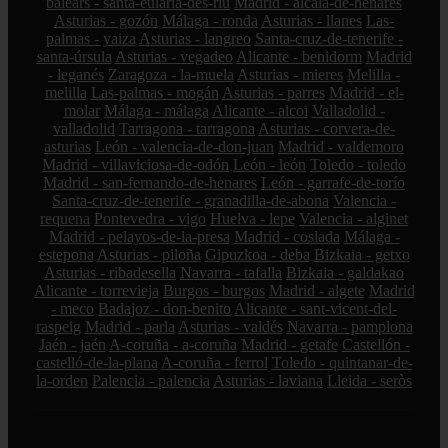
balears - santa-eulària-des-riu
Madrid - alcalá-de-henares
Asturias - gozón
Málaga - ronda
Asturias - llanes
Las-
palmas - yaiza
Asturias - langreo
Santa-cruz-de-tenerife -
santa-úrsula
Asturias - vegadeo
Alicante - benidorm
Madrid
- leganés
Zaragoza - la-muela
Asturias - mieres
Melilla -
melilla
Las-palmas - mogán
Asturias - parres
Madrid - el-
molar
Málaga - málaga
Alicante - alcoi
Valladolid -
valladolid
Tarragona - tarragona
Asturias - corvera-de-
asturias
León - valencia-de-don-juan
Madrid - valdemoro
Madrid - villaviciosa-de-odón
León - león
Toledo - toledo
Madrid - san-fernando-de-henares
León - garrafe-de-torío
Santa-cruz-de-tenerife - granadilla-de-abona
Valencia -
requena
Pontevedra - vigo
Huelva - lepe
Valencia - alginet
Madrid - pelayos-de-la-presa
Madrid - coslada
Málaga -
estepona
Asturias - piloña
Gipuzkoa - deba
Bizkaia - getxo
Asturias - ribadesella
Navarra - tafalla
Bizkaia - galdakao
Alicante - torrevieja
Burgos - burgos
Madrid - algete
Madrid
- meco
Badajoz - don-benito
Alicante - sant-vicent-del-
raspeig
Madrid - parla
Asturias - valdés
Navarra - pamplona
Jaén - jaén
A-coruña - a-coruña
Madrid - getafe
Castellón -
castelló-de-la-plana
A-coruña - ferrol
Toledo - quintanar-de-
la-orden
Palencia - palencia
Asturias - laviana
Lleida - seròs