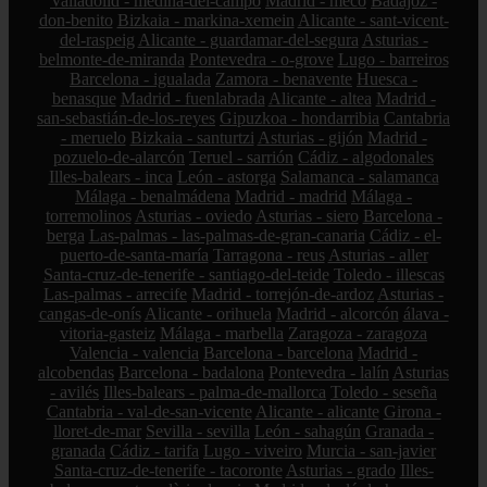
Valladolid - medina-del-campo
Madrid - meco
Badajoz -
don-benito
Bizkaia - markina-xemein
Alicante - sant-vicent-
del-raspeig
Alicante - guardamar-del-segura
Asturias -
belmonte-de-miranda
Pontevedra - o-grove
Lugo - barreiros
Barcelona - igualada
Zamora - benavente
Huesca -
benasque
Madrid - fuenlabrada
Alicante - altea
Madrid -
san-sebastián-de-los-reyes
Gipuzkoa - hondarribia
Cantabria
- meruelo
Bizkaia - santurtzi
Asturias - gijón
Madrid -
pozuelo-de-alarcón
Teruel - sarrión
Cádiz - algodonales
Illes-balears - inca
León - astorga
Salamanca - salamanca
Málaga - benalmádena
Madrid - madrid
Málaga -
torremolinos
Asturias - oviedo
Asturias - siero
Barcelona -
berga
Las-palmas - las-palmas-de-gran-canaria
Cádiz - el-
puerto-de-santa-maría
Tarragona - reus
Asturias - aller
Santa-cruz-de-tenerife - santiago-del-teide
Toledo - illescas
Las-palmas - arrecife
Madrid - torrejón-de-ardoz
Asturias -
cangas-de-onís
Alicante - orihuela
Madrid - alcorcón
álava -
vitoria-gasteiz
Málaga - marbella
Zaragoza - zaragoza
Valencia - valencia
Barcelona - barcelona
Madrid -
alcobendas
Barcelona - badalona
Pontevedra - lalín
Asturias
- avilés
Illes-balears - palma-de-mallorca
Toledo - seseña
Cantabria - val-de-san-vicente
Alicante - alicante
Girona -
lloret-de-mar
Sevilla - sevilla
León - sahagún
Granada -
granada
Cádiz - tarifa
Lugo - viveiro
Murcia - san-javier
Santa-cruz-de-tenerife - tacoronte
Asturias - grado
Illes-