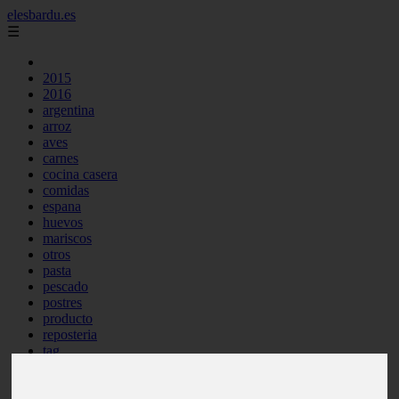
elesbardu.es
☰
2015
2016
argentina
arroz
aves
carnes
cocina casera
comidas
espana
huevos
mariscos
otros
pasta
pescado
postres
producto
reposteria
tag
venezuela
verduras
vocabulario de cocina