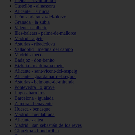
Lleida - la-vall-de-boí
Castellón - almassora
Alicante - la-nucia
León - priaranza-del-bierzo
Granada - la-zubia
Valencia - alberic
Illes-balears - palma-de-mallorca
Madrid - algete
Asturias - ribadedeva
Valladolid - medina-del-campo
Madrid - meco
Badajoz - don-benito
Bizkaia - markina-xemein
Alicante - sant-vicent-del-raspeig
Alicante - guardamar-del-segura
Asturias - belmonte-de-miranda
Pontevedra - o-grove
Lugo - barreiros
Barcelona - igualada
Zamora - benavente
Huesca - benasque
Madrid - fuenlabrada
Alicante - altea
Madrid - san-sebastián-de-los-reyes
Gipuzkoa - hondarribia