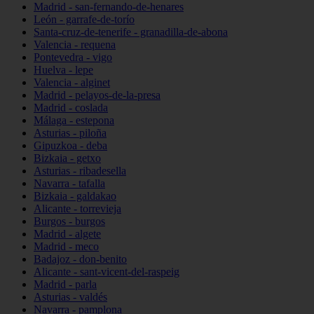
Madrid - san-fernando-de-henares
León - garrafe-de-torío
Santa-cruz-de-tenerife - granadilla-de-abona
Valencia - requena
Pontevedra - vigo
Huelva - lepe
Valencia - alginet
Madrid - pelayos-de-la-presa
Madrid - coslada
Málaga - estepona
Asturias - piloña
Gipuzkoa - deba
Bizkaia - getxo
Asturias - ribadesella
Navarra - tafalla
Bizkaia - galdakao
Alicante - torrevieja
Burgos - burgos
Madrid - algete
Madrid - meco
Badajoz - don-benito
Alicante - sant-vicent-del-raspeig
Madrid - parla
Asturias - valdés
Navarra - pamplona