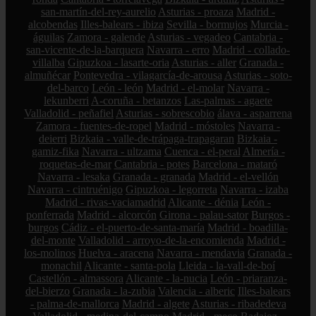
san-martín-del-rey-aurelio
Asturias - proaza
Madrid -
alcobendas
Illes-balears - ibiza
Sevilla - bormujos
Murcia -
águilas
Zamora - galende
Asturias - vegadeo
Cantabria -
san-vicente-de-la-barquera
Navarra - erro
Madrid - collado-
villalba
Gipuzkoa - lasarte-oria
Asturias - aller
Granada -
almuñécar
Pontevedra - vilagarcía-de-arousa
Asturias - soto-
del-barco
León - león
Madrid - el-molar
Navarra -
lekunberri
A-coruña - betanzos
Las-palmas - agaete
Valladolid - peñafiel
Asturias - sobrescobio
álava - asparrena
Zamora - fuentes-de-ropel
Madrid - móstoles
Navarra -
deierri
Bizkaia - valle-de-trápaga-trapagaran
Bizkaia -
gamiz-fika
Navarra - ultzama
Cuenca - el-peral
Almería -
roquetas-de-mar
Cantabria - potes
Barcelona - mataró
Navarra - lesaka
Granada - granada
Madrid - el-vellón
Navarra - cintruénigo
Gipuzkoa - legorreta
Navarra - izaba
Madrid - rivas-vaciamadrid
Alicante - dénia
León -
ponferrada
Madrid - alcorcón
Girona - palau-sator
Burgos -
burgos
Cádiz - el-puerto-de-santa-maría
Madrid - boadilla-
del-monte
Valladolid - arroyo-de-la-encomienda
Madrid -
los-molinos
Huelva - aracena
Navarra - mendavia
Granada -
monachil
Alicante - santa-pola
Lleida - la-vall-de-boí
Castellón - almassora
Alicante - la-nucia
León - priaranza-
del-bierzo
Granada - la-zubia
Valencia - alberic
Illes-balears
- palma-de-mallorca
Madrid - algete
Asturias - ribadedeva