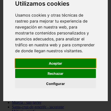
Utilizamos cookies
Madrid - pozuelo-de-alarcón
Teruel - sarrión
Cádiz - algodonales
Usamos cookies y otras técnicas de
Illes-balears - inca
rastreo para mejorar tu experiencia de
Madrid - madrid
Málaga - torremolinos
navegación en nuestra web, para
Asturias - oviedo
mostrarte contenidos personalizados y
Cádiz - el-puerto-de-santa-maría
anuncios adecuados, para analizar el
Asturias - aller
Toledo - illescas
tráfico en nuestra web y para comprender
álava - vitoria-gasteiz
de donde llegan nuestros visitantes.
Málaga - marbella
Zaragoza - zaragoza
Barcelona - barcelona
Aceptar
Valencia - valencia
Pontevedra - lalín
Rechazar
Toledo - seseña
Cantabria - val-de-san-vicente
Configurar
Sevilla - sevilla
Granada - granada
Cádiz - tarifa
Lugo - viveiro
Murcia - san-javier
Santa-cruz-de-tenerife - tacoronte