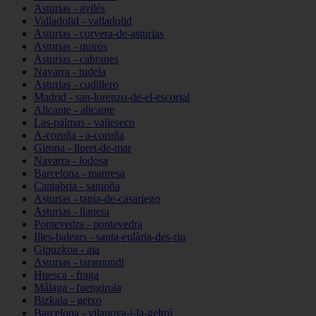
Asturias - avilés
Valladolid - valladolid
Asturias - corvera-de-asturias
Asturias - quirós
Asturias - cabranes
Navarra - tudela
Asturias - cudillero
Madrid - san-lorenzo-de-el-escorial
Alicante - alicante
Las-palmas - valleseco
A-coruña - a-coruña
Girona - lloret-de-mar
Navarra - lodosa
Barcelona - manresa
Cantabria - santoña
Asturias - tapia-de-casariego
Asturias - llanera
Pontevedra - pontevedra
Illes-balears - santa-eulària-des-riu
Gipuzkoa - aia
Asturias - taramundi
Huesca - fraga
Málaga - fuengirola
Bizkaia - getxo
Barcelona - vilanova-i-la-geltrú