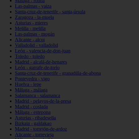
Málaga - ronda
Las-palmas - yaiza
Santa-cruz-de-tenerife - santa-úrsula
Zaragoza - la-muela
Asturias - mieres
Melilla - melilla
Las-palmas - mogán
Alicante - alcoi
Valladolid - valladolid
León - valencia-de-don-juan
Toledo - toledo
Madrid - alcalá-de-henares
León - garrafe-de-torío
Santa-cruz-de-tenerife - granadilla-de-abona
Pontevedra - vigo
Huelva - lepe
Málaga - málaga
Salamanca - salamanca
Madrid - pelayos-de-la-presa
Madrid - coslada
Málaga - estepona
Asturias - ribadesella
Bizkaia - galdakao
Madrid - torrejón-de-ardoz
Alicante - torrevieja