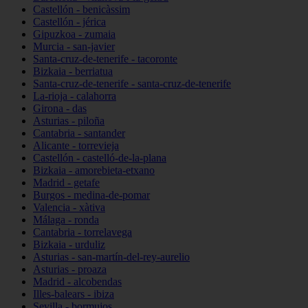
Castellón - benicàssim
Castellón - jérica
Gipuzkoa - zumaia
Murcia - san-javier
Santa-cruz-de-tenerife - tacoronte
Bizkaia - berriatua
Santa-cruz-de-tenerife - santa-cruz-de-tenerife
La-rioja - calahorra
Girona - das
Asturias - piloña
Cantabria - santander
Alicante - torrevieja
Castellón - castelló-de-la-plana
Bizkaia - amorebieta-etxano
Madrid - getafe
Burgos - medina-de-pomar
Valencia - xàtiva
Málaga - ronda
Cantabria - torrelavega
Bizkaia - urduliz
Asturias - san-martín-del-rey-aurelio
Asturias - proaza
Madrid - alcobendas
Illes-balears - ibiza
Sevilla - bormujos