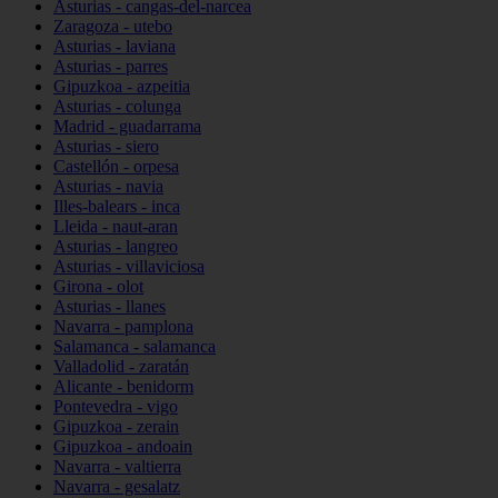
Asturias - cangas-del-narcea
Zaragoza - utebo
Asturias - laviana
Asturias - parres
Gipuzkoa - azpeitia
Asturias - colunga
Madrid - guadarrama
Asturias - siero
Castellón - orpesa
Asturias - navia
Illes-balears - inca
Lleida - naut-aran
Asturias - langreo
Asturias - villaviciosa
Girona - olot
Asturias - llanes
Navarra - pamplona
Salamanca - salamanca
Valladolid - zaratán
Alicante - benidorm
Pontevedra - vigo
Gipuzkoa - zerain
Gipuzkoa - andoain
Navarra - valtierra
Navarra - gesalatz