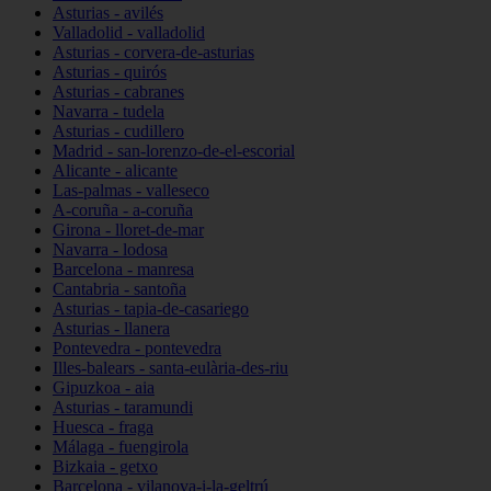
Asturias - avilés
Valladolid - valladolid
Asturias - corvera-de-asturias
Asturias - quirós
Asturias - cabranes
Navarra - tudela
Asturias - cudillero
Madrid - san-lorenzo-de-el-escorial
Alicante - alicante
Las-palmas - valleseco
A-coruña - a-coruña
Girona - lloret-de-mar
Navarra - lodosa
Barcelona - manresa
Cantabria - santoña
Asturias - tapia-de-casariego
Asturias - llanera
Pontevedra - pontevedra
Illes-balears - santa-eulària-des-riu
Gipuzkoa - aia
Asturias - taramundi
Huesca - fraga
Málaga - fuengirola
Bizkaia - getxo
Barcelona - vilanova-i-la-geltrú