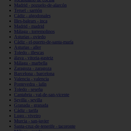
Madrid - pozuelo-de-alarcón
Teruel - sarrión
Cádiz - algodonales
Illes-balears - inca
Madrid - madrid
Málaga - torremolinos
Asturias - oviedo
Cádiz - el-puerto-de-santa-maría
Asturias - aller
Toledo - illescas
álava - vitoria-gasteiz
Málaga - marbella
Zaragoza - zaragoza
Barcelona - barcelona
Valencia - valencia
Pontevedra - lalín
Toledo - seseña
Cantabria - val-de-san-vicente
Sevilla - sevilla
Granada - granada
Cádiz - tarifa
Lugo - viveiro
Murcia - san-javier
Santa-cruz-de-tenerife - tacoronte