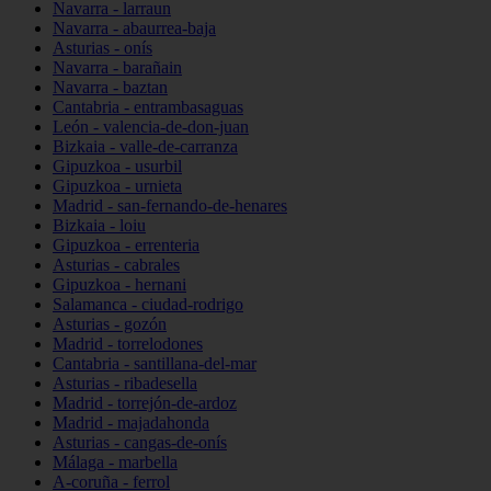
Navarra - larraun
Navarra - abaurrea-baja
Asturias - onís
Navarra - barañain
Navarra - baztan
Cantabria - entrambasaguas
León - valencia-de-don-juan
Bizkaia - valle-de-carranza
Gipuzkoa - usurbil
Gipuzkoa - urnieta
Madrid - san-fernando-de-henares
Bizkaia - loiu
Gipuzkoa - errenteria
Asturias - cabrales
Gipuzkoa - hernani
Salamanca - ciudad-rodrigo
Asturias - gozón
Madrid - torrelodones
Cantabria - santillana-del-mar
Asturias - ribadesella
Madrid - torrejón-de-ardoz
Madrid - majadahonda
Asturias - cangas-de-onís
Málaga - marbella
A-coruña - ferrol