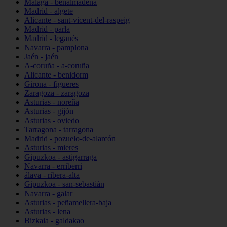
Málaga - benalmádena
Madrid - algete
Alicante - sant-vicent-del-raspeig
Madrid - parla
Madrid - leganés
Navarra - pamplona
Jaén - jaén
A-coruña - a-coruña
Alicante - benidorm
Girona - figueres
Zaragoza - zaragoza
Asturias - noreña
Asturias - gijón
Asturias - oviedo
Tarragona - tarragona
Madrid - pozuelo-de-alarcón
Asturias - mieres
Gipuzkoa - astigarraga
Navarra - erriberri
álava - ribera-alta
Gipuzkoa - san-sebastián
Navarra - galar
Asturias - peñamellera-baja
Asturias - lena
Bizkaia - galdakao