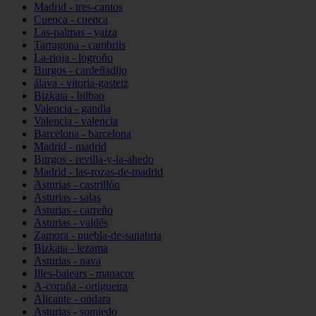
Madrid - tres-cantos
Cuenca - cuenca
Las-palmas - yaiza
Tarragona - cambrils
La-rioja - logroño
Burgos - cardeñadijo
álava - vitoria-gasteiz
Bizkaia - bilbao
Valencia - gandia
Valencia - valencia
Barcelona - barcelona
Madrid - madrid
Burgos - revilla-y-la-ahedo
Madrid - las-rozas-de-madrid
Asturias - castrillón
Asturias - salas
Asturias - carreño
Asturias - valdés
Zamora - puebla-de-sanabria
Bizkaia - lezama
Asturias - nava
Illes-balears - manacor
A-coruña - ortigueira
Alicante - ondara
Asturias - somiedo