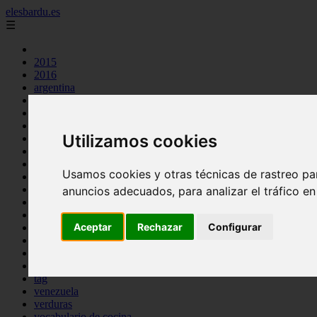
elesbardu.es
☰
2015
2016
argentina
arroz
aves
carnes
Utilizamos cookies
cocina casera
comidas
espana
Usamos cookies y otras técnicas de rastreo pa
huevos
mariscos
anuncios adecuados, para analizar el tráfico e
otros
pasta
Aceptar
Rechazar
Configurar
pescado
postres
producto
reposteria
tag
venezuela
verduras
vocabulario de cocina