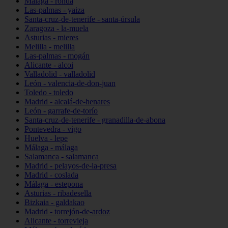
Málaga - ronda
Las-palmas - yaiza
Santa-cruz-de-tenerife - santa-úrsula
Zaragoza - la-muela
Asturias - mieres
Melilla - melilla
Las-palmas - mogán
Alicante - alcoi
Valladolid - valladolid
León - valencia-de-don-juan
Toledo - toledo
Madrid - alcalá-de-henares
León - garrafe-de-torío
Santa-cruz-de-tenerife - granadilla-de-abona
Pontevedra - vigo
Huelva - lepe
Málaga - málaga
Salamanca - salamanca
Madrid - pelayos-de-la-presa
Madrid - coslada
Málaga - estepona
Asturias - ribadesella
Bizkaia - galdakao
Madrid - torrejón-de-ardoz
Alicante - torrevieja