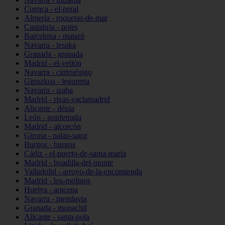
Cuenca - el-peral
Almería - roquetas-de-mar
Cantabria - potes
Barcelona - mataró
Navarra - lesaka
Granada - granada
Madrid - el-vellón
Navarra - cintruénigo
Gipuzkoa - legorreta
Navarra - izaba
Madrid - rivas-vaciamadrid
Alicante - dénia
León - ponferrada
Madrid - alcorcón
Girona - palau-sator
Burgos - burgos
Cádiz - el-puerto-de-santa-maría
Madrid - boadilla-del-monte
Valladolid - arroyo-de-la-encomienda
Madrid - los-molinos
Huelva - aracena
Navarra - mendavia
Granada - monachil
Alicante - santa-pola