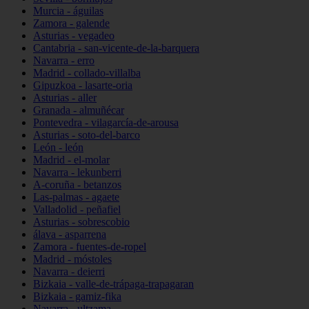
Murcia - águilas
Zamora - galende
Asturias - vegadeo
Cantabria - san-vicente-de-la-barquera
Navarra - erro
Madrid - collado-villalba
Gipuzkoa - lasarte-oria
Asturias - aller
Granada - almuñécar
Pontevedra - vilagarcía-de-arousa
Asturias - soto-del-barco
León - león
Madrid - el-molar
Navarra - lekunberri
A-coruña - betanzos
Las-palmas - agaete
Valladolid - peñafiel
Asturias - sobrescobio
álava - asparrena
Zamora - fuentes-de-ropel
Madrid - móstoles
Navarra - deierri
Bizkaia - valle-de-trápaga-trapagaran
Bizkaia - gamiz-fika
Navarra - ultzama