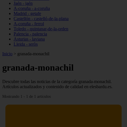
Jaén - jaén
A-coruña - a-coruña
Madrid - getafe
Castellón - castelló-de-la-plana
A-coruña - ferrol
Toledo - quintanar-de-la-orden
Palencia - palencia
Asturias - laviana
Lleida - seròs
Inicio
>
granada-monachil
granada-monachil
Descubre todas las noticias de la categoría granada-monachil.
Artículos actualizados y contenido de calidad en elesbardu.es.
Mostrando 1 - 1 de 1 artículos