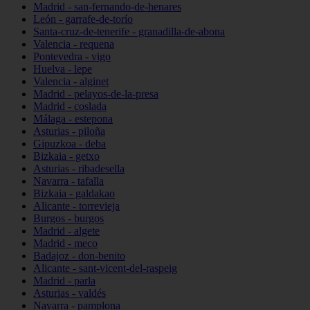
Madrid - san-fernando-de-henares
León - garrafe-de-torío
Santa-cruz-de-tenerife - granadilla-de-abona
Valencia - requena
Pontevedra - vigo
Huelva - lepe
Valencia - alginet
Madrid - pelayos-de-la-presa
Madrid - coslada
Málaga - estepona
Asturias - piloña
Gipuzkoa - deba
Bizkaia - getxo
Asturias - ribadesella
Navarra - tafalla
Bizkaia - galdakao
Alicante - torrevieja
Burgos - burgos
Madrid - algete
Madrid - meco
Badajoz - don-benito
Alicante - sant-vicent-del-raspeig
Madrid - parla
Asturias - valdés
Navarra - pamplona