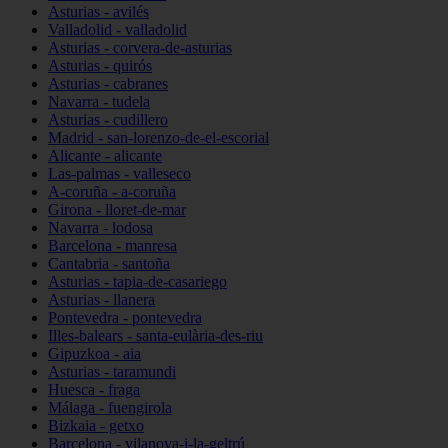
Asturias - avilés
Valladolid - valladolid
Asturias - corvera-de-asturias
Asturias - quirós
Asturias - cabranes
Navarra - tudela
Asturias - cudillero
Madrid - san-lorenzo-de-el-escorial
Alicante - alicante
Las-palmas - valleseco
A-coruña - a-coruña
Girona - lloret-de-mar
Navarra - lodosa
Barcelona - manresa
Cantabria - santoña
Asturias - tapia-de-casariego
Asturias - llanera
Pontevedra - pontevedra
Illes-balears - santa-eulària-des-riu
Gipuzkoa - aia
Asturias - taramundi
Huesca - fraga
Málaga - fuengirola
Bizkaia - getxo
Barcelona - vilanova-i-la-geltrú