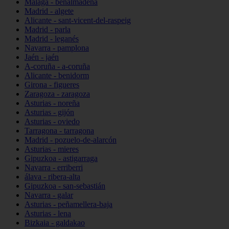
Málaga - benalmádena
Madrid - algete
Alicante - sant-vicent-del-raspeig
Madrid - parla
Madrid - leganés
Navarra - pamplona
Jaén - jaén
A-coruña - a-coruña
Alicante - benidorm
Girona - figueres
Zaragoza - zaragoza
Asturias - noreña
Asturias - gijón
Asturias - oviedo
Tarragona - tarragona
Madrid - pozuelo-de-alarcón
Asturias - mieres
Gipuzkoa - astigarraga
Navarra - erriberri
álava - ribera-alta
Gipuzkoa - san-sebastián
Navarra - galar
Asturias - peñamellera-baja
Asturias - lena
Bizkaia - galdakao