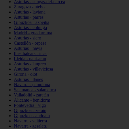
Asturias - cangas-del-narcea
Zaragoza - utebo
Asturias - laviana
Asturias - parres
Gipuzkoa - azpeitia
Asturias - colunga
Madrid - guadarrama
Asturias - siero
Castellón - orpesa
Asturias - navia
Illes-balears - inca
Lleida - naut-aran
Asturias - langreo
Asturias - villaviciosa
Girona - olot
Asturias - llanes
Navarra - pamplona
Salamanca - salamanca
Valladolid - zaratán
Alicante - benidorm
Pontevedra - vigo
Gipuzkoa - zerain
Gipuzkoa - andoain
Navarra - valtierra
Navarra - gesalatz