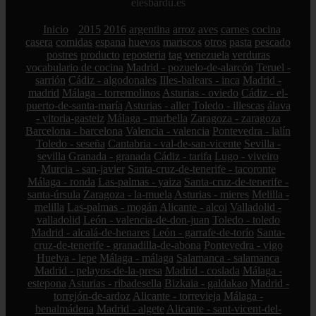
elesbardu.es
Inicio
2015
2016
argentina
arroz
aves
carnes
cocina
casera
comidas
espana
huevos
mariscos
otros
pasta
pescado
postres
producto
reposteria
tag
venezuela
verduras
vocabulario de cocina
Madrid - pozuelo-de-alarcón
Teruel -
sarrión
Cádiz - algodonales
Illes-balears - inca
Madrid -
madrid
Málaga - torremolinos
Asturias - oviedo
Cádiz - el-
puerto-de-santa-maría
Asturias - aller
Toledo - illescas
álava
- vitoria-gasteiz
Málaga - marbella
Zaragoza - zaragoza
Barcelona - barcelona
Valencia - valencia
Pontevedra - lalín
Toledo - seseña
Cantabria - val-de-san-vicente
Sevilla -
sevilla
Granada - granada
Cádiz - tarifa
Lugo - viveiro
Murcia - san-javier
Santa-cruz-de-tenerife - tacoronte
Málaga - ronda
Las-palmas - yaiza
Santa-cruz-de-tenerife -
santa-úrsula
Zaragoza - la-muela
Asturias - mieres
Melilla -
melilla
Las-palmas - mogán
Alicante - alcoi
Valladolid -
valladolid
León - valencia-de-don-juan
Toledo - toledo
Madrid - alcalá-de-henares
León - garrafe-de-torío
Santa-
cruz-de-tenerife - granadilla-de-abona
Pontevedra - vigo
Huelva - lepe
Málaga - málaga
Salamanca - salamanca
Madrid - pelayos-de-la-presa
Madrid - coslada
Málaga -
estepona
Asturias - ribadesella
Bizkaia - galdakao
Madrid -
torrejón-de-ardoz
Alicante - torrevieja
Málaga -
benalmádena
Madrid - algete
Alicante - sant-vicent-del-