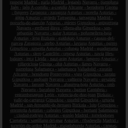
raspeig
Madrid - parla
Madrid - leganés
Navarra - pamplona
Jaén - jaén
A-coruña - a-coruña
Alicante - benidorm
Girona
- figueres
Zaragoza - zaragoza
Asturias - noreña
Asturias -
gijón
Asturias - oviedo
Tarragona - tarragona
Madrid -
pozuelo-de-alarcón
Asturias - mieres
Gipuzkoa - astigarraga
Navarra - erriberri
álava - ribera-alta
Gipuzkoa - san-
sebastián
Navarra - galar
Asturias - peñamellera-baja
Asturias - lena
Bizkaia - galdakao
Asturias - cangas-del-
narcea
Zaragoza - utebo
Asturias - laviana
Asturias - parres
Gipuzkoa - azpeitia
Asturias - colunga
Madrid - guadarrama
Asturias - siero
Castellón - orpesa
Asturias - navia
Illes-
balears - inca
Lleida - naut-aran
Asturias - langreo
Asturias -
villaviciosa
Girona - olot
Asturias - llanes
Navarra -
pamplona
Salamanca - salamanca
Valladolid - zaratán
Alicante - benidorm
Pontevedra - vigo
Gipuzkoa - zerain
Gipuzkoa - andoain
Navarra - valtierra
Navarra - gesalatz
Navarra - larraun
Navarra - abaurrea-baja
Asturias - onís
Navarra - barañain
Navarra - baztan
Cantabria -
entrambasaguas
León - valencia-de-don-juan
Bizkaia -
valle-de-carranza
Gipuzkoa - usurbil
Gipuzkoa - urnieta
Madrid - san-fernando-de-henares
Bizkaia - loiu
Gipuzkoa -
errenteria
Asturias - cabrales
Gipuzkoa - hernani
Salamanca
- ciudad-rodrigo
Asturias - gozón
Madrid - torrelodones
Cantabria - santillana-del-mar
Asturias - ribadesella
Madrid -
torrejón-de-ardoz
Madrid - majadahonda
Asturias - cangas-