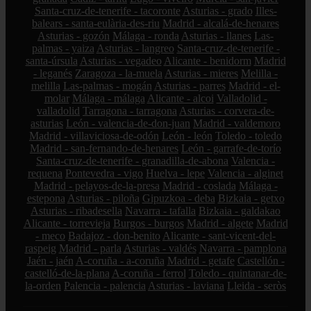
Santa-cruz-de-tenerife - tacoronte
Asturias - grado
Illes-
balears - santa-eulària-des-riu
Madrid - alcalá-de-henares
Asturias - gozón
Málaga - ronda
Asturias - llanes
Las-
palmas - yaiza
Asturias - langreo
Santa-cruz-de-tenerife -
santa-úrsula
Asturias - vegadeo
Alicante - benidorm
Madrid
- leganés
Zaragoza - la-muela
Asturias - mieres
Melilla -
melilla
Las-palmas - mogán
Asturias - parres
Madrid - el-
molar
Málaga - málaga
Alicante - alcoi
Valladolid -
valladolid
Tarragona - tarragona
Asturias - corvera-de-
asturias
León - valencia-de-don-juan
Madrid - valdemoro
Madrid - villaviciosa-de-odón
León - león
Toledo - toledo
Madrid - san-fernando-de-henares
León - garrafe-de-torío
Santa-cruz-de-tenerife - granadilla-de-abona
Valencia -
requena
Pontevedra - vigo
Huelva - lepe
Valencia - alginet
Madrid - pelayos-de-la-presa
Madrid - coslada
Málaga -
estepona
Asturias - piloña
Gipuzkoa - deba
Bizkaia - getxo
Asturias - ribadesella
Navarra - tafalla
Bizkaia - galdakao
Alicante - torrevieja
Burgos - burgos
Madrid - algete
Madrid
- meco
Badajoz - don-benito
Alicante - sant-vicent-del-
raspeig
Madrid - parla
Asturias - valdés
Navarra - pamplona
Jaén - jaén
A-coruña - a-coruña
Madrid - getafe
Castellón -
castelló-de-la-plana
A-coruña - ferrol
Toledo - quintanar-de-
la-orden
Palencia - palencia
Asturias - laviana
Lleida - seròs