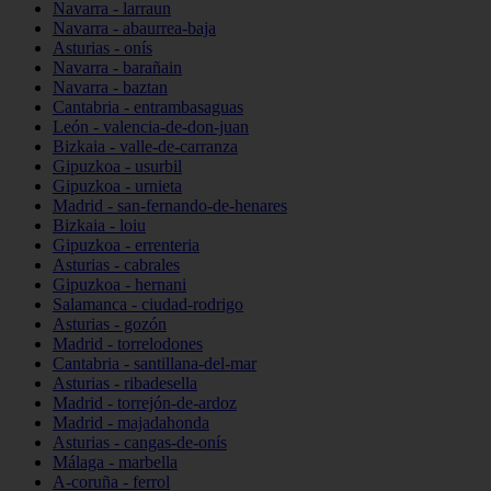
Navarra - larraun
Navarra - abaurrea-baja
Asturias - onís
Navarra - barañain
Navarra - baztan
Cantabria - entrambasaguas
León - valencia-de-don-juan
Bizkaia - valle-de-carranza
Gipuzkoa - usurbil
Gipuzkoa - urnieta
Madrid - san-fernando-de-henares
Bizkaia - loiu
Gipuzkoa - errenteria
Asturias - cabrales
Gipuzkoa - hernani
Salamanca - ciudad-rodrigo
Asturias - gozón
Madrid - torrelodones
Cantabria - santillana-del-mar
Asturias - ribadesella
Madrid - torrejón-de-ardoz
Madrid - majadahonda
Asturias - cangas-de-onís
Málaga - marbella
A-coruña - ferrol