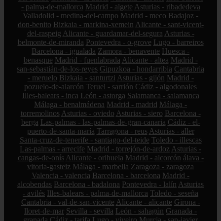
- palma-de-mallorca
Madrid - algete
Asturias - ribadedeva
Valladolid - medina-del-campo
Madrid - meco
Badajoz -
don-benito
Bizkaia - markina-xemein
Alicante - sant-vicent-
del-raspeig
Alicante - guardamar-del-segura
Asturias -
belmonte-de-miranda
Pontevedra - o-grove
Lugo - barreiros
Barcelona - igualada
Zamora - benavente
Huesca -
benasque
Madrid - fuenlabrada
Alicante - altea
Madrid -
san-sebastián-de-los-reyes
Gipuzkoa - hondarribia
Cantabria
- meruelo
Bizkaia - santurtzi
Asturias - gijón
Madrid -
pozuelo-de-alarcón
Teruel - sarrión
Cádiz - algodonales
Illes-balears - inca
León - astorga
Salamanca - salamanca
Málaga - benalmádena
Madrid - madrid
Málaga -
torremolinos
Asturias - oviedo
Asturias - siero
Barcelona -
berga
Las-palmas - las-palmas-de-gran-canaria
Cádiz - el-
puerto-de-santa-maría
Tarragona - reus
Asturias - aller
Santa-cruz-de-tenerife - santiago-del-teide
Toledo - illescas
Las-palmas - arrecife
Madrid - torrejón-de-ardoz
Asturias -
cangas-de-onís
Alicante - orihuela
Madrid - alcorcón
álava -
vitoria-gasteiz
Málaga - marbella
Zaragoza - zaragoza
Valencia - valencia
Barcelona - barcelona
Madrid -
alcobendas
Barcelona - badalona
Pontevedra - lalín
Asturias
- avilés
Illes-balears - palma-de-mallorca
Toledo - seseña
Cantabria - val-de-san-vicente
Alicante - alicante
Girona -
lloret-de-mar
Sevilla - sevilla
León - sahagún
Granada -
granada
Cádiz - tarifa
Lugo - viveiro
Murcia - san-javier