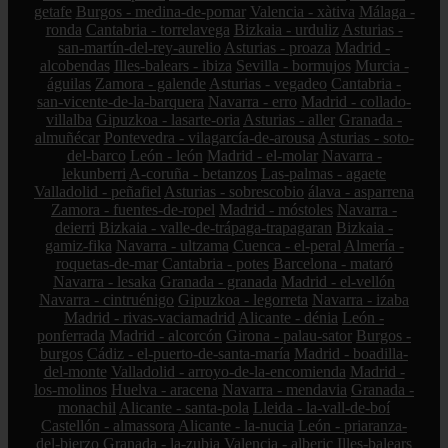
getafe
Burgos - medina-de-pomar
Valencia - xàtiva
Málaga -
ronda
Cantabria - torrelavega
Bizkaia - urduliz
Asturias -
san-martín-del-rey-aurelio
Asturias - proaza
Madrid -
alcobendas
Illes-balears - ibiza
Sevilla - bormujos
Murcia -
águilas
Zamora - galende
Asturias - vegadeo
Cantabria -
san-vicente-de-la-barquera
Navarra - erro
Madrid - collado-
villalba
Gipuzkoa - lasarte-oria
Asturias - aller
Granada -
almuñécar
Pontevedra - vilagarcía-de-arousa
Asturias - soto-
del-barco
León - león
Madrid - el-molar
Navarra -
lekunberri
A-coruña - betanzos
Las-palmas - agaete
Valladolid - peñafiel
Asturias - sobrescobio
álava - asparrena
Zamora - fuentes-de-ropel
Madrid - móstoles
Navarra -
deierri
Bizkaia - valle-de-trápaga-trapagaran
Bizkaia -
gamiz-fika
Navarra - ultzama
Cuenca - el-peral
Almería -
roquetas-de-mar
Cantabria - potes
Barcelona - mataró
Navarra - lesaka
Granada - granada
Madrid - el-vellón
Navarra - cintruénigo
Gipuzkoa - legorreta
Navarra - izaba
Madrid - rivas-vaciamadrid
Alicante - dénia
León -
ponferrada
Madrid - alcorcón
Girona - palau-sator
Burgos -
burgos
Cádiz - el-puerto-de-santa-maría
Madrid - boadilla-
del-monte
Valladolid - arroyo-de-la-encomienda
Madrid -
los-molinos
Huelva - aracena
Navarra - mendavia
Granada -
monachil
Alicante - santa-pola
Lleida - la-vall-de-boí
Castellón - almassora
Alicante - la-nucia
León - priaranza-
del-bierzo
Granada - la-zubia
Valencia - alberic
Illes-balears