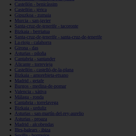
Castellón - benicàssim
Castellón - jérica
Gipuzkoa - zumaia
Murcia - san-javier
Santa-cruz-de-tenerife - tacoronte
Bizkaia - berriatua
Santa-cruz-de-tenerife - santa-cruz-de-tenerife
La-rioja - calahorra
Girona - das
Asturias - piloña
Cantabria - santander
Alicante - torrevieja
Castellón - castelló-de-la-plana
Bizkaia - amorebieta-etxano
Madrid - getafe
Burgos - medina-de-pomar
Valencia - xàtiva
Málaga - ronda
Cantabria - torrelavega
Bizkaia - urduliz
Asturias - san-martín-del-rey-aurelio
Asturias - proaza
Madrid - alcobendas
Illes-balears - ibiza
Sevilla - bormujos