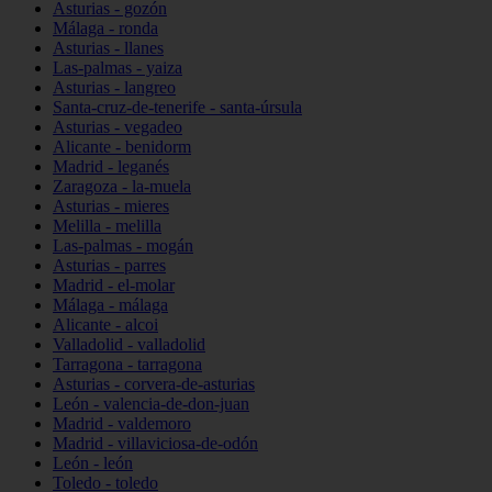
Asturias - gozón
Málaga - ronda
Asturias - llanes
Las-palmas - yaiza
Asturias - langreo
Santa-cruz-de-tenerife - santa-úrsula
Asturias - vegadeo
Alicante - benidorm
Madrid - leganés
Zaragoza - la-muela
Asturias - mieres
Melilla - melilla
Las-palmas - mogán
Asturias - parres
Madrid - el-molar
Málaga - málaga
Alicante - alcoi
Valladolid - valladolid
Tarragona - tarragona
Asturias - corvera-de-asturias
León - valencia-de-don-juan
Madrid - valdemoro
Madrid - villaviciosa-de-odón
León - león
Toledo - toledo