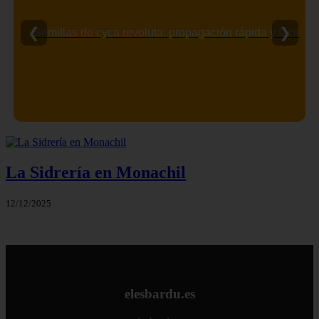
❮
❯
Semillas de cyca revoluta: propagación rápida y fácil
La Sidrería en Monachil
12/12/2025
elesbardu.es