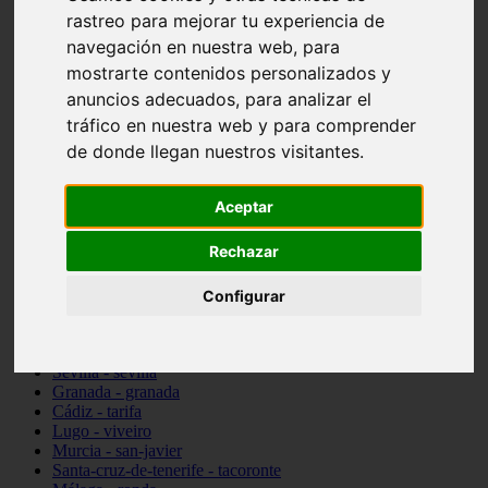
Madrid - pozuelo-de-alarcón
rastreo para mejorar tu experiencia de
Teruel - sarrión
navegación en nuestra web, para
Cádiz - algodonales
mostrarte contenidos personalizados y
Illes-balears - inca
Madrid - madrid
anuncios adecuados, para analizar el
Málaga - torremolinos
tráfico en nuestra web y para comprender
Asturias - oviedo
de donde llegan nuestros visitantes.
Cádiz - el-puerto-de-santa-maría
Asturias - aller
Toledo - illescas
Aceptar
álava - vitoria-gasteiz
Málaga - marbella
Rechazar
Zaragoza - zaragoza
Barcelona - barcelona
Valencia - valencia
Configurar
Pontevedra - lalín
Toledo - seseña
Cantabria - val-de-san-vicente
Sevilla - sevilla
Granada - granada
Cádiz - tarifa
Lugo - viveiro
Murcia - san-javier
Santa-cruz-de-tenerife - tacoronte