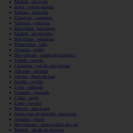
Madrid - alcorcón
álava - vitoria-gasteiz
Málaga - marbella
Zaragoza - zaragoza
Valencia - valencia
Barcelona - barcelona
Madrid - alcobendas
Barcelona - badalona
Pontevedra - lalín
Asturias - avilés
Illes-balears - palma-de-mallorca
Toledo - seseña
Cantabria - val-de-san-vicente
Alicante - alicante
Girona - lloret-de-mar
Sevilla - sevilla
León - sahagún
Granada - granada
Cádiz - tarifa
Lugo - viveiro
Murcia - san-javier
Santa-cruz-de-tenerife - tacoronte
Asturias - grado
Illes-balears - santa-eulària-des-riu
Madrid - alcalá-de-henares