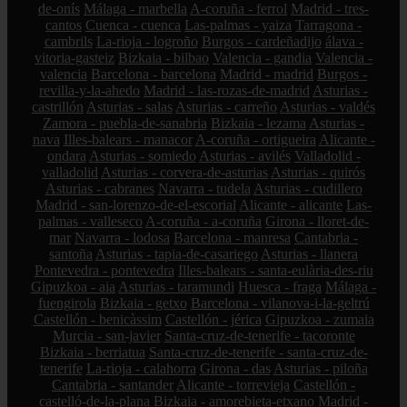
de-onís
Málaga - marbella
A-coruña - ferrol
Madrid - tres-
cantos
Cuenca - cuenca
Las-palmas - yaiza
Tarragona -
cambrils
La-rioja - logroño
Burgos - cardeñadijo
álava -
vitoria-gasteiz
Bizkaia - bilbao
Valencia - gandia
Valencia -
valencia
Barcelona - barcelona
Madrid - madrid
Burgos -
revilla-y-la-ahedo
Madrid - las-rozas-de-madrid
Asturias -
castrillón
Asturias - salas
Asturias - carreño
Asturias - valdés
Zamora - puebla-de-sanabria
Bizkaia - lezama
Asturias -
nava
Illes-balears - manacor
A-coruña - ortigueira
Alicante -
ondara
Asturias - somiedo
Asturias - avilés
Valladolid -
valladolid
Asturias - corvera-de-asturias
Asturias - quirós
Asturias - cabranes
Navarra - tudela
Asturias - cudillero
Madrid - san-lorenzo-de-el-escorial
Alicante - alicante
Las-
palmas - valleseco
A-coruña - a-coruña
Girona - lloret-de-
mar
Navarra - lodosa
Barcelona - manresa
Cantabria -
santoña
Asturias - tapia-de-casariego
Asturias - llanera
Pontevedra - pontevedra
Illes-balears - santa-eulària-des-riu
Gipuzkoa - aia
Asturias - taramundi
Huesca - fraga
Málaga -
fuengirola
Bizkaia - getxo
Barcelona - vilanova-i-la-geltrú
Castellón - benicàssim
Castellón - jérica
Gipuzkoa - zumaia
Murcia - san-javier
Santa-cruz-de-tenerife - tacoronte
Bizkaia - berriatua
Santa-cruz-de-tenerife - santa-cruz-de-
tenerife
La-rioja - calahorra
Girona - das
Asturias - piloña
Cantabria - santander
Alicante - torrevieja
Castellón -
castelló-de-la-plana
Bizkaia - amorebieta-etxano
Madrid -