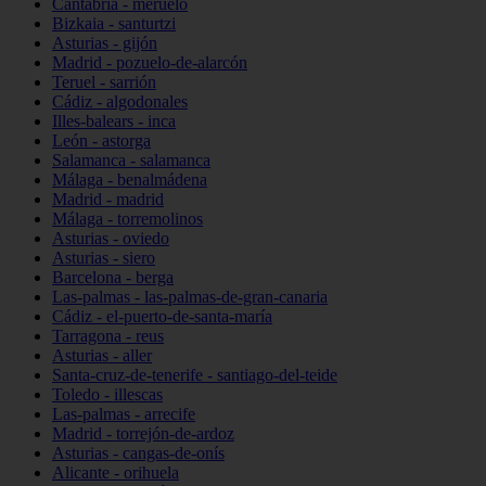
Cantabria - meruelo
Bizkaia - santurtzi
Asturias - gijón
Madrid - pozuelo-de-alarcón
Teruel - sarrión
Cádiz - algodonales
Illes-balears - inca
León - astorga
Salamanca - salamanca
Málaga - benalmádena
Madrid - madrid
Málaga - torremolinos
Asturias - oviedo
Asturias - siero
Barcelona - berga
Las-palmas - las-palmas-de-gran-canaria
Cádiz - el-puerto-de-santa-maría
Tarragona - reus
Asturias - aller
Santa-cruz-de-tenerife - santiago-del-teide
Toledo - illescas
Las-palmas - arrecife
Madrid - torrejón-de-ardoz
Asturias - cangas-de-onís
Alicante - orihuela