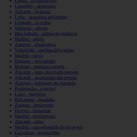
Lleida - la-vall-de-boí
Castellón - almassora
Alicante - la-nucia
León - priaranza-del-bierzo
Granada - la-zubia
Valencia - alberic
Illes-balears - palma-de-mallorca
Madrid - algete
Asturias - ribadedeva
Valladolid - medina-del-campo
Madrid - meco
Badajoz - don-benito
Bizkaia - markina-xemein
Alicante - sant-vicent-del-raspeig
Alicante - guardamar-del-segura
Asturias - belmonte-de-miranda
Pontevedra - o-grove
Lugo - barreiros
Barcelona - igualada
Zamora - benavente
Huesca - benasque
Madrid - fuenlabrada
Alicante - altea
Madrid - san-sebastián-de-los-reyes
Gipuzkoa - hondarribia