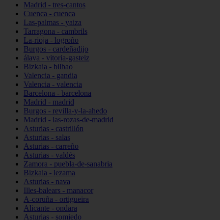
Madrid - tres-cantos
Cuenca - cuenca
Las-palmas - yaiza
Tarragona - cambrils
La-rioja - logroño
Burgos - cardeñadijo
álava - vitoria-gasteiz
Bizkaia - bilbao
Valencia - gandia
Valencia - valencia
Barcelona - barcelona
Madrid - madrid
Burgos - revilla-y-la-ahedo
Madrid - las-rozas-de-madrid
Asturias - castrillón
Asturias - salas
Asturias - carreño
Asturias - valdés
Zamora - puebla-de-sanabria
Bizkaia - lezama
Asturias - nava
Illes-balears - manacor
A-coruña - ortigueira
Alicante - ondara
Asturias - somiedo