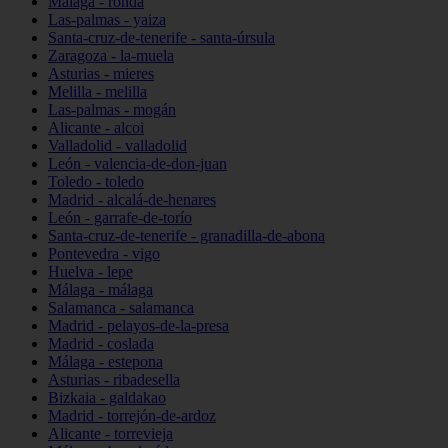
Málaga - ronda
Las-palmas - yaiza
Santa-cruz-de-tenerife - santa-úrsula
Zaragoza - la-muela
Asturias - mieres
Melilla - melilla
Las-palmas - mogán
Alicante - alcoi
Valladolid - valladolid
León - valencia-de-don-juan
Toledo - toledo
Madrid - alcalá-de-henares
León - garrafe-de-torío
Santa-cruz-de-tenerife - granadilla-de-abona
Pontevedra - vigo
Huelva - lepe
Málaga - málaga
Salamanca - salamanca
Madrid - pelayos-de-la-presa
Madrid - coslada
Málaga - estepona
Asturias - ribadesella
Bizkaia - galdakao
Madrid - torrejón-de-ardoz
Alicante - torrevieja