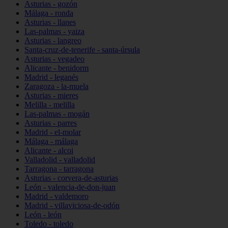
Asturias - gozón
Málaga - ronda
Asturias - llanes
Las-palmas - yaiza
Asturias - langreo
Santa-cruz-de-tenerife - santa-úrsula
Asturias - vegadeo
Alicante - benidorm
Madrid - leganés
Zaragoza - la-muela
Asturias - mieres
Melilla - melilla
Las-palmas - mogán
Asturias - parres
Madrid - el-molar
Málaga - málaga
Alicante - alcoi
Valladolid - valladolid
Tarragona - tarragona
Asturias - corvera-de-asturias
León - valencia-de-don-juan
Madrid - valdemoro
Madrid - villaviciosa-de-odón
León - león
Toledo - toledo