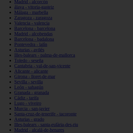
Madrid - alcorcón
álava - vitoria-gasteiz
Málaga - marbella
Zaragoza - zaragoza
Valencia - valencia
Barcelona - barcelona
Madrid - alcobendas
Barcelona - badalona
Pontevedra - lalín
Asturias - avilés
Illes-balears - palma-de-mallorca
Toledo - seseña
Cantabria - val-de-san-vicente
Alicante - alicante
Girona - lloret-de-mar
Sevilla - sevilla
León - sahagún
Granada - granada
Cádiz - tarifa
Lugo - viveiro
Murcia - san-javier
Santa-cruz-de-tenerife - tacoronte
Asturias - grado
Illes-balears - santa-eulària-des-riu
Madrid - alcalá-de-henares