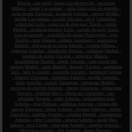
Murcia - san-javier
Santa-cruz-de-tenerife - tacoronte
Málaga - ronda
Las-palmas - yaiza
Santa-cruz-de-tenerife -
santa-úrsula
Zaragoza - la-muela
Asturias - mieres
Melilla -
melilla
Las-palmas - mogán
Alicante - alcoi
Valladolid -
valladolid
León - valencia-de-don-juan
Toledo - toledo
Madrid - alcalá-de-henares
León - garrafe-de-torío
Santa-
cruz-de-tenerife - granadilla-de-abona
Pontevedra - vigo
Huelva - lepe
Málaga - málaga
Salamanca - salamanca
Madrid - pelayos-de-la-presa
Madrid - coslada
Málaga -
estepona
Asturias - ribadesella
Bizkaia - galdakao
Madrid -
torrejón-de-ardoz
Alicante - torrevieja
Málaga -
benalmádena
Madrid - algete
Alicante - sant-vicent-del-
raspeig
Madrid - parla
Madrid - leganés
Navarra - pamplona
Jaén - jaén
A-coruña - a-coruña
Alicante - benidorm
Girona
- figueres
Zaragoza - zaragoza
Asturias - noreña
Asturias -
gijón
Asturias - oviedo
Tarragona - tarragona
Madrid -
pozuelo-de-alarcón
Asturias - mieres
Gipuzkoa - astigarraga
Navarra - erriberri
álava - ribera-alta
Gipuzkoa - san-
sebastián
Navarra - galar
Asturias - peñamellera-baja
Asturias - lena
Bizkaia - galdakao
Asturias - cangas-del-
narcea
Zaragoza - utebo
Asturias - laviana
Asturias - parres
Gipuzkoa - azpeitia
Asturias - colunga
Madrid - guadarrama
Asturias - siero
Castellón - orpesa
Asturias - navia
Illes-
balears - inca
Lleida - naut-aran
Asturias - langreo
Asturias -
villaviciosa
Girona - olot
Asturias - llanes
Navarra -