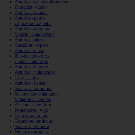
Asturias - cangas-del-narcea
Zaragoza - utebo
Asturias - laviana
Asturias - parres
Gipuzkoa - azpeitia
Asturias - colunga
Madrid - guadarrama
Asturias - siero
Castellón - orpesa
Asturias - navia
Illes-balears - inca
Lleida - naut-aran
Asturias - langreo
Asturias - villaviciosa
Girona - olot
Asturias - llanes
Navarra - pamplona
Salamanca - salamanca
Valladolid - zaratán
Alicante - benidorm
Pontevedra - vigo
Gipuzkoa - zerain
Gipuzkoa - andoain
Navarra - valtierra
Navarra - gesalatz