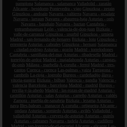
pamplona
Salamanca - salamanca
Valladolid - zaratán
Alicante - benidorm
Pontevedra - vigo
Gipuzkoa - zerain
Gipuzkoa - andoain
Navarra - valtierra
Navarra - gesalatz
Navarra - larraun
Navarra - abaurrea-baja
Asturias - onís
Navarra - barañain
Navarra - baztan
Cantabria -
entrambasaguas
León - valencia-de-don-juan
Bizkaia -
valle-de-carranza
Gipuzkoa - usurbil
Gipuzkoa - urnieta
Madrid - san-fernando-de-henares
Bizkaia - loiu
Gipuzkoa -
errenteria
Asturias - cabrales
Gipuzkoa - hernani
Salamanca
- ciudad-rodrigo
Asturias - gozón
Madrid - torrelodones
Cantabria - santillana-del-mar
Asturias - ribadesella
Madrid -
torrejón-de-ardoz
Madrid - majadahonda
Asturias - cangas-
de-onís
Málaga - marbella
A-coruña - ferrol
Madrid - tres-
cantos
Cuenca - cuenca
Las-palmas - yaiza
Tarragona -
cambrils
La-rioja - logroño
Burgos - cardeñadijo
álava -
vitoria-gasteiz
Bizkaia - bilbao
Valencia - gandia
Valencia -
valencia
Barcelona - barcelona
Madrid - madrid
Burgos -
revilla-y-la-ahedo
Madrid - las-rozas-de-madrid
Asturias -
castrillón
Asturias - salas
Asturias - carreño
Asturias - valdés
Zamora - puebla-de-sanabria
Bizkaia - lezama
Asturias -
nava
Illes-balears - manacor
A-coruña - ortigueira
Alicante -
ondara
Asturias - somiedo
Asturias - avilés
Valladolid -
valladolid
Asturias - corvera-de-asturias
Asturias - quirós
Asturias - cabranes
Navarra - tudela
Asturias - cudillero
Madrid - san-lorenzo-de-el-escorial
Alicante - alicante
Las-