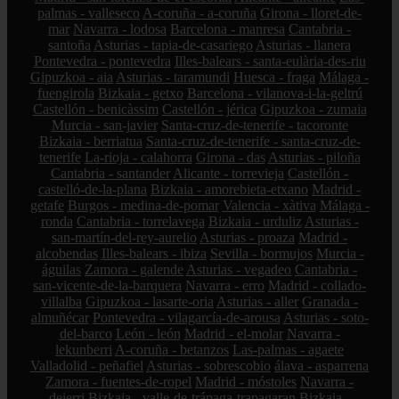
palmas - valleseco
A-coruña - a-coruña
Girona - lloret-de-
mar
Navarra - lodosa
Barcelona - manresa
Cantabria -
santoña
Asturias - tapia-de-casariego
Asturias - llanera
Pontevedra - pontevedra
Illes-balears - santa-eulària-des-riu
Gipuzkoa - aia
Asturias - taramundi
Huesca - fraga
Málaga -
fuengirola
Bizkaia - getxo
Barcelona - vilanova-i-la-geltrú
Castellón - benicàssim
Castellón - jérica
Gipuzkoa - zumaia
Murcia - san-javier
Santa-cruz-de-tenerife - tacoronte
Bizkaia - berriatua
Santa-cruz-de-tenerife - santa-cruz-de-
tenerife
La-rioja - calahorra
Girona - das
Asturias - piloña
Cantabria - santander
Alicante - torrevieja
Castellón -
castelló-de-la-plana
Bizkaia - amorebieta-etxano
Madrid -
getafe
Burgos - medina-de-pomar
Valencia - xàtiva
Málaga -
ronda
Cantabria - torrelavega
Bizkaia - urduliz
Asturias -
san-martín-del-rey-aurelio
Asturias - proaza
Madrid -
alcobendas
Illes-balears - ibiza
Sevilla - bormujos
Murcia -
águilas
Zamora - galende
Asturias - vegadeo
Cantabria -
san-vicente-de-la-barquera
Navarra - erro
Madrid - collado-
villalba
Gipuzkoa - lasarte-oria
Asturias - aller
Granada -
almuñécar
Pontevedra - vilagarcía-de-arousa
Asturias - soto-
del-barco
León - león
Madrid - el-molar
Navarra -
lekunberri
A-coruña - betanzos
Las-palmas - agaete
Valladolid - peñafiel
Asturias - sobrescobio
álava - asparrena
Zamora - fuentes-de-ropel
Madrid - móstoles
Navarra -
deierri
Bizkaia - valle-de-trápaga-trapagaran
Bizkaia -