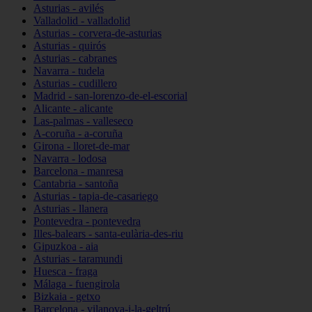
Asturias - avilés
Valladolid - valladolid
Asturias - corvera-de-asturias
Asturias - quirós
Asturias - cabranes
Navarra - tudela
Asturias - cudillero
Madrid - san-lorenzo-de-el-escorial
Alicante - alicante
Las-palmas - valleseco
A-coruña - a-coruña
Girona - lloret-de-mar
Navarra - lodosa
Barcelona - manresa
Cantabria - santoña
Asturias - tapia-de-casariego
Asturias - llanera
Pontevedra - pontevedra
Illes-balears - santa-eulària-des-riu
Gipuzkoa - aia
Asturias - taramundi
Huesca - fraga
Málaga - fuengirola
Bizkaia - getxo
Barcelona - vilanova-i-la-geltrú