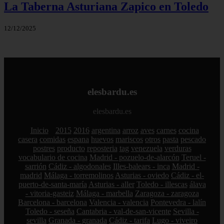
La Taberna Asturiana Zapico en Toledo
12/12/2025
elesbardu.es
elesbardu.es
Inicio
2015
2016
argentina
arroz
aves
carnes
cocina
casera
comidas
espana
huevos
mariscos
otros
pasta
pescado
postres
producto
reposteria
tag
venezuela
verduras
vocabulario de cocina
Madrid - pozuelo-de-alarcón
Teruel -
sarrión
Cádiz - algodonales
Illes-balears - inca
Madrid -
madrid
Málaga - torremolinos
Asturias - oviedo
Cádiz - el-
puerto-de-santa-maría
Asturias - aller
Toledo - illescas
álava
- vitoria-gasteiz
Málaga - marbella
Zaragoza - zaragoza
Barcelona - barcelona
Valencia - valencia
Pontevedra - lalín
Toledo - seseña
Cantabria - val-de-san-vicente
Sevilla -
sevilla
Granada - granada
Cádiz - tarifa
Lugo - viveiro