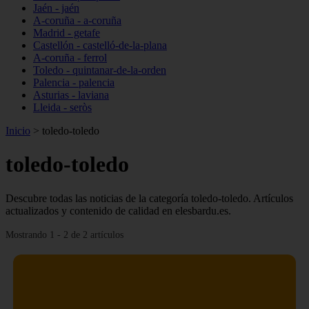
Jaén - jaén
A-coruña - a-coruña
Madrid - getafe
Castellón - castelló-de-la-plana
A-coruña - ferrol
Toledo - quintanar-de-la-orden
Palencia - palencia
Asturias - laviana
Lleida - seròs
Inicio
>
toledo-toledo
toledo-toledo
Descubre todas las noticias de la categoría toledo-toledo. Artículos
actualizados y contenido de calidad en elesbardu.es.
Mostrando 1 - 2 de 2 artículos