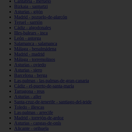
Cantabria - meruelo
Bizkaia - santurtzi
Asturias - gijón
Madrid - pozuelo-de-alarcón
Teruel - sarrión
Cádiz - algodonales
Illes-balears - inca
León - astorga
Salamanca - salamanca
Málaga - benalmádena
Madrid - madrid
Málaga - torremolinos
Asturias - oviedo
Asturias - siero
Barcelona - berga
Las-palmas - las-palmas-de-gran-canaria
Cádiz - el-puerto-de-santa-maría
Tarragona - reus
Asturias - aller
Santa-cruz-de-tenerife - santiago-del-teide
Toledo - illescas
Las-palmas - arrecife
Madrid - torrejón-de-ardoz
Asturias - cangas-de-onís
Alicante - orihuela