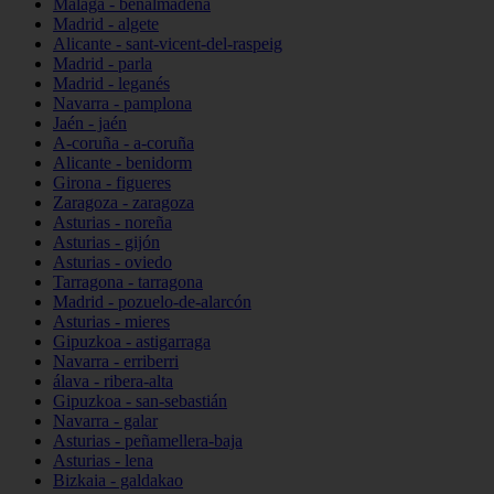
Málaga - benalmádena
Madrid - algete
Alicante - sant-vicent-del-raspeig
Madrid - parla
Madrid - leganés
Navarra - pamplona
Jaén - jaén
A-coruña - a-coruña
Alicante - benidorm
Girona - figueres
Zaragoza - zaragoza
Asturias - noreña
Asturias - gijón
Asturias - oviedo
Tarragona - tarragona
Madrid - pozuelo-de-alarcón
Asturias - mieres
Gipuzkoa - astigarraga
Navarra - erriberri
álava - ribera-alta
Gipuzkoa - san-sebastián
Navarra - galar
Asturias - peñamellera-baja
Asturias - lena
Bizkaia - galdakao