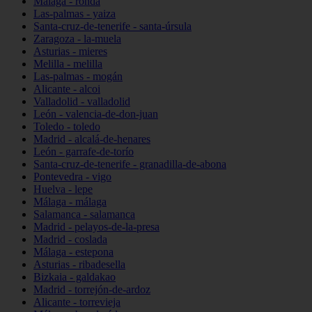
Málaga - ronda
Las-palmas - yaiza
Santa-cruz-de-tenerife - santa-úrsula
Zaragoza - la-muela
Asturias - mieres
Melilla - melilla
Las-palmas - mogán
Alicante - alcoi
Valladolid - valladolid
León - valencia-de-don-juan
Toledo - toledo
Madrid - alcalá-de-henares
León - garrafe-de-torío
Santa-cruz-de-tenerife - granadilla-de-abona
Pontevedra - vigo
Huelva - lepe
Málaga - málaga
Salamanca - salamanca
Madrid - pelayos-de-la-presa
Madrid - coslada
Málaga - estepona
Asturias - ribadesella
Bizkaia - galdakao
Madrid - torrejón-de-ardoz
Alicante - torrevieja