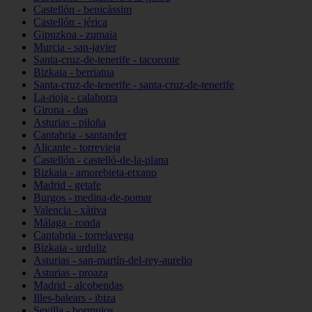
Castellón - benicàssim
Castellón - jérica
Gipuzkoa - zumaia
Murcia - san-javier
Santa-cruz-de-tenerife - tacoronte
Bizkaia - berriatua
Santa-cruz-de-tenerife - santa-cruz-de-tenerife
La-rioja - calahorra
Girona - das
Asturias - piloña
Cantabria - santander
Alicante - torrevieja
Castellón - castelló-de-la-plana
Bizkaia - amorebieta-etxano
Madrid - getafe
Burgos - medina-de-pomar
Valencia - xàtiva
Málaga - ronda
Cantabria - torrelavega
Bizkaia - urduliz
Asturias - san-martín-del-rey-aurelio
Asturias - proaza
Madrid - alcobendas
Illes-balears - ibiza
Sevilla - bormujos