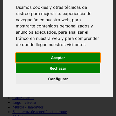
Madrid - pozuelo-de-alarcón
Usamos cookies y otras técnicas de
Teruel - sarrión
rastreo para mejorar tu experiencia de
Cádiz - algodonales
Illes-balears - inca
navegación en nuestra web, para
Madrid - madrid
mostrarte contenidos personalizados y
Málaga - torremolinos
anuncios adecuados, para analizar el
Asturias - oviedo
Cádiz - el-puerto-de-santa-maría
tráfico en nuestra web y para comprender
Asturias - aller
de donde llegan nuestros visitantes.
Toledo - illescas
álava - vitoria-gasteiz
Málaga - marbella
Aceptar
Zaragoza - zaragoza
Barcelona - barcelona
Rechazar
Valencia - valencia
Pontevedra - lalín
Configurar
Toledo - seseña
Cantabria - val-de-san-vicente
Sevilla - sevilla
Granada - granada
Cádiz - tarifa
Lugo - viveiro
Murcia - san-javier
Santa-cruz-de-tenerife - tacoronte