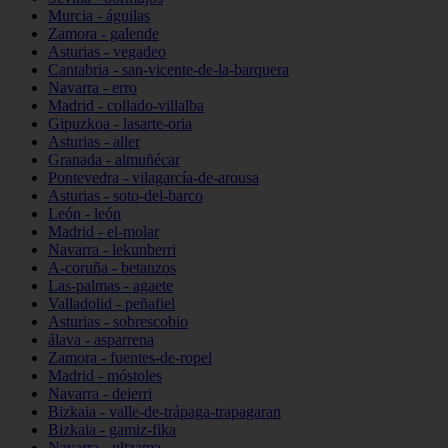
Murcia - águilas
Zamora - galende
Asturias - vegadeo
Cantabria - san-vicente-de-la-barquera
Navarra - erro
Madrid - collado-villalba
Gipuzkoa - lasarte-oria
Asturias - aller
Granada - almuñécar
Pontevedra - vilagarcía-de-arousa
Asturias - soto-del-barco
León - león
Madrid - el-molar
Navarra - lekunberri
A-coruña - betanzos
Las-palmas - agaete
Valladolid - peñafiel
Asturias - sobrescobio
álava - asparrena
Zamora - fuentes-de-ropel
Madrid - móstoles
Navarra - deierri
Bizkaia - valle-de-trápaga-trapagaran
Bizkaia - gamiz-fika
Navarra - ultzama