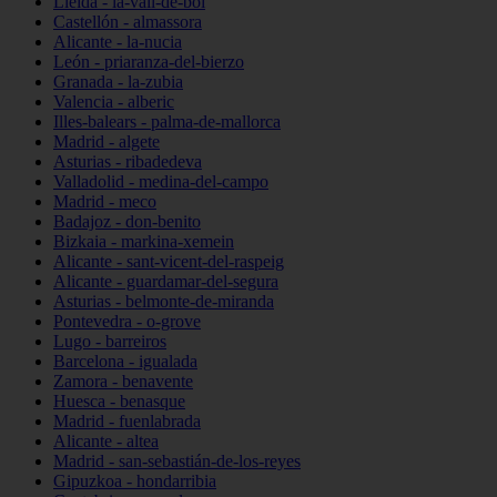
Lleida - la-vall-de-boí
Castellón - almassora
Alicante - la-nucia
León - priaranza-del-bierzo
Granada - la-zubia
Valencia - alberic
Illes-balears - palma-de-mallorca
Madrid - algete
Asturias - ribadedeva
Valladolid - medina-del-campo
Madrid - meco
Badajoz - don-benito
Bizkaia - markina-xemein
Alicante - sant-vicent-del-raspeig
Alicante - guardamar-del-segura
Asturias - belmonte-de-miranda
Pontevedra - o-grove
Lugo - barreiros
Barcelona - igualada
Zamora - benavente
Huesca - benasque
Madrid - fuenlabrada
Alicante - altea
Madrid - san-sebastián-de-los-reyes
Gipuzkoa - hondarribia