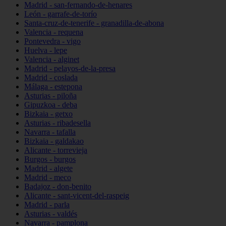
Madrid - san-fernando-de-henares
León - garrafe-de-torío
Santa-cruz-de-tenerife - granadilla-de-abona
Valencia - requena
Pontevedra - vigo
Huelva - lepe
Valencia - alginet
Madrid - pelayos-de-la-presa
Madrid - coslada
Málaga - estepona
Asturias - piloña
Gipuzkoa - deba
Bizkaia - getxo
Asturias - ribadesella
Navarra - tafalla
Bizkaia - galdakao
Alicante - torrevieja
Burgos - burgos
Madrid - algete
Madrid - meco
Badajoz - don-benito
Alicante - sant-vicent-del-raspeig
Madrid - parla
Asturias - valdés
Navarra - pamplona