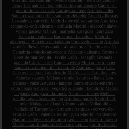
torremolinos
Asturias - oviedo
Asturias - siero
Barcelona -
berga
Las-palmas - las-palmas-de-gran-canaria
Cádiz - el-
puerto-de-santa-maría
Tarragona - reus
Asturias - aller
Santa-cruz-de-tenerife - santiago-del-teide
Toledo - illescas
Las-palmas - arrecife
Madrid - torrejón-de-ardoz
Asturias -
cangas-de-onís
Alicante - orihuela
Madrid - alcorcón
álava -
vitoria-gasteiz
Málaga - marbella
Zaragoza - zaragoza
Valencia - valencia
Barcelona - barcelona
Madrid -
alcobendas
Barcelona - badalona
Pontevedra - lalín
Asturias
- avilés
Illes-balears - palma-de-mallorca
Toledo - seseña
Cantabria - val-de-san-vicente
Alicante - alicante
Girona -
lloret-de-mar
Sevilla - sevilla
León - sahagún
Granada -
granada
Cádiz - tarifa
Lugo - viveiro
Murcia - san-javier
Santa-cruz-de-tenerife - tacoronte
Asturias - grado
Illes-
balears - santa-eulària-des-riu
Madrid - alcalá-de-henares
Asturias - gozón
Málaga - ronda
Asturias - llanes
Las-
palmas - yaiza
Asturias - langreo
Santa-cruz-de-tenerife -
santa-úrsula
Asturias - vegadeo
Alicante - benidorm
Madrid
- leganés
Zaragoza - la-muela
Asturias - mieres
Melilla -
melilla
Las-palmas - mogán
Asturias - parres
Madrid - el-
molar
Málaga - málaga
Alicante - alcoi
Valladolid -
valladolid
Tarragona - tarragona
Asturias - corvera-de-
asturias
León - valencia-de-don-juan
Madrid - valdemoro
Madrid - villaviciosa-de-odón
León - león
Toledo - toledo
Madrid - san-fernando-de-henares
León - garrafe-de-torío