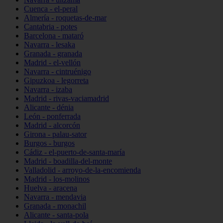
Cuenca - el-peral
Almería - roquetas-de-mar
Cantabria - potes
Barcelona - mataró
Navarra - lesaka
Granada - granada
Madrid - el-vellón
Navarra - cintruénigo
Gipuzkoa - legorreta
Navarra - izaba
Madrid - rivas-vaciamadrid
Alicante - dénia
León - ponferrada
Madrid - alcorcón
Girona - palau-sator
Burgos - burgos
Cádiz - el-puerto-de-santa-maría
Madrid - boadilla-del-monte
Valladolid - arroyo-de-la-encomienda
Madrid - los-molinos
Huelva - aracena
Navarra - mendavia
Granada - monachil
Alicante - santa-pola