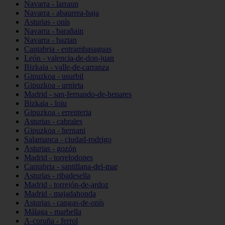
Navarra - larraun
Navarra - abaurrea-baja
Asturias - onís
Navarra - barañain
Navarra - baztan
Cantabria - entrambasaguas
León - valencia-de-don-juan
Bizkaia - valle-de-carranza
Gipuzkoa - usurbil
Gipuzkoa - urnieta
Madrid - san-fernando-de-henares
Bizkaia - loiu
Gipuzkoa - errenteria
Asturias - cabrales
Gipuzkoa - hernani
Salamanca - ciudad-rodrigo
Asturias - gozón
Madrid - torrelodones
Cantabria - santillana-del-mar
Asturias - ribadesella
Madrid - torrejón-de-ardoz
Madrid - majadahonda
Asturias - cangas-de-onís
Málaga - marbella
A-coruña - ferrol