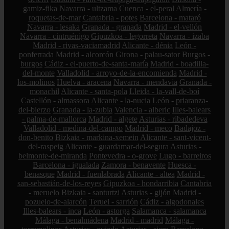
gamiz-fika
Navarra - ultzama
Cuenca - el-peral
Almería -
roquetas-de-mar
Cantabria - potes
Barcelona - mataró
Navarra - lesaka
Granada - granada
Madrid - el-vellón
Navarra - cintruénigo
Gipuzkoa - legorreta
Navarra - izaba
Madrid - rivas-vaciamadrid
Alicante - dénia
León -
ponferrada
Madrid - alcorcón
Girona - palau-sator
Burgos -
burgos
Cádiz - el-puerto-de-santa-maría
Madrid - boadilla-
del-monte
Valladolid - arroyo-de-la-encomienda
Madrid -
los-molinos
Huelva - aracena
Navarra - mendavia
Granada -
monachil
Alicante - santa-pola
Lleida - la-vall-de-boí
Castellón - almassora
Alicante - la-nucia
León - priaranza-
del-bierzo
Granada - la-zubia
Valencia - alberic
Illes-balears
- palma-de-mallorca
Madrid - algete
Asturias - ribadedeva
Valladolid - medina-del-campo
Madrid - meco
Badajoz -
don-benito
Bizkaia - markina-xemein
Alicante - sant-vicent-
del-raspeig
Alicante - guardamar-del-segura
Asturias -
belmonte-de-miranda
Pontevedra - o-grove
Lugo - barreiros
Barcelona - igualada
Zamora - benavente
Huesca -
benasque
Madrid - fuenlabrada
Alicante - altea
Madrid -
san-sebastián-de-los-reyes
Gipuzkoa - hondarribia
Cantabria
- meruelo
Bizkaia - santurtzi
Asturias - gijón
Madrid -
pozuelo-de-alarcón
Teruel - sarrión
Cádiz - algodonales
Illes-balears - inca
León - astorga
Salamanca - salamanca
Málaga - benalmádena
Madrid - madrid
Málaga -