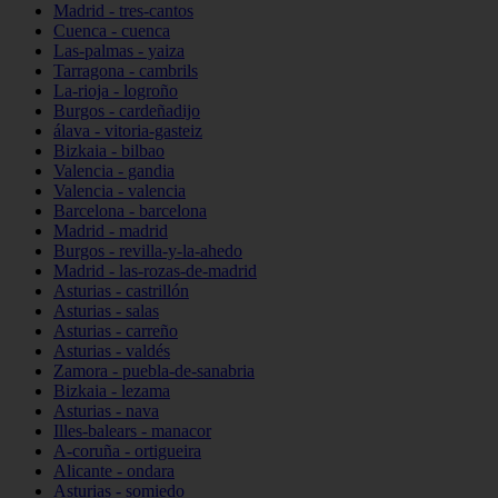
Madrid - tres-cantos
Cuenca - cuenca
Las-palmas - yaiza
Tarragona - cambrils
La-rioja - logroño
Burgos - cardeñadijo
álava - vitoria-gasteiz
Bizkaia - bilbao
Valencia - gandia
Valencia - valencia
Barcelona - barcelona
Madrid - madrid
Burgos - revilla-y-la-ahedo
Madrid - las-rozas-de-madrid
Asturias - castrillón
Asturias - salas
Asturias - carreño
Asturias - valdés
Zamora - puebla-de-sanabria
Bizkaia - lezama
Asturias - nava
Illes-balears - manacor
A-coruña - ortigueira
Alicante - ondara
Asturias - somiedo