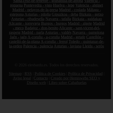
Santa-cruz-de-tenerife - granadilla-de-abona
Valencia -
requena
Pontevedra - vigo
Huelva - lepe
Valencia - alginet
Madrid - pelayos-de-la-presa
Madrid - coslada
Málaga -
estepona
Asturias - piloña
Gipuzkoa - deba
Bizkaia - getxo
Asturias - ribadesella
Navarra - tafalla
Bizkaia - galdakao
Alicante - torrevieja
Burgos - burgos
Madrid - algete
Madrid
- meco
Badajoz - don-benito
Alicante - sant-vicent-del-
raspeig
Madrid - parla
Asturias - valdés
Navarra - pamplona
Jaén - jaén
A-coruña - a-coruña
Madrid - getafe
Castellón -
castelló-de-la-plana
A-coruña - ferrol
Toledo - quintanar-de-
la-orden
Palencia - palencia
Asturias - laviana
Lleida - seròs
© 2026 elesbardu.es. Todos los derechos reservados.
Sitemap
|
RSS
|
Política de Cookies
|
Política de Privacidad
|
Aviso legal
|
Contacto
|
Creado por 0lemiswebs SEO y
Diseño web
|
Libro sobre Cabañuelas