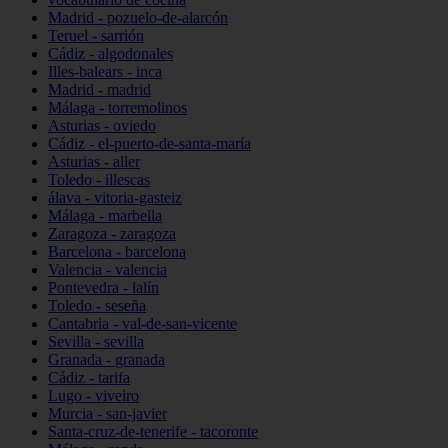
Madrid - pozuelo-de-alarcón
Teruel - sarrión
Cádiz - algodonales
Illes-balears - inca
Madrid - madrid
Málaga - torremolinos
Asturias - oviedo
Cádiz - el-puerto-de-santa-maría
Asturias - aller
Toledo - illescas
álava - vitoria-gasteiz
Málaga - marbella
Zaragoza - zaragoza
Barcelona - barcelona
Valencia - valencia
Pontevedra - lalín
Toledo - seseña
Cantabria - val-de-san-vicente
Sevilla - sevilla
Granada - granada
Cádiz - tarifa
Lugo - viveiro
Murcia - san-javier
Santa-cruz-de-tenerife - tacoronte