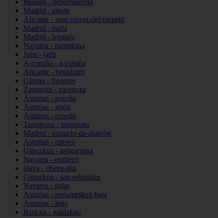
Málaga - benalmádena
Madrid - algete
Alicante - sant-vicent-del-raspeig
Madrid - parla
Madrid - leganés
Navarra - pamplona
Jaén - jaén
A-coruña - a-coruña
Alicante - benidorm
Girona - figueres
Zaragoza - zaragoza
Asturias - noreña
Asturias - gijón
Asturias - oviedo
Tarragona - tarragona
Madrid - pozuelo-de-alarcón
Asturias - mieres
Gipuzkoa - astigarraga
Navarra - erriberri
álava - ribera-alta
Gipuzkoa - san-sebastián
Navarra - galar
Asturias - peñamellera-baja
Asturias - lena
Bizkaia - galdakao