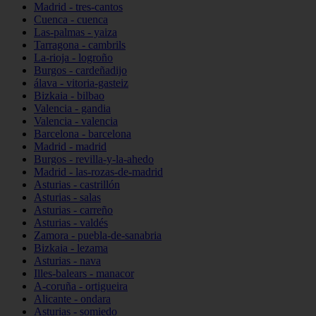
Madrid - tres-cantos
Cuenca - cuenca
Las-palmas - yaiza
Tarragona - cambrils
La-rioja - logroño
Burgos - cardeñadijo
álava - vitoria-gasteiz
Bizkaia - bilbao
Valencia - gandia
Valencia - valencia
Barcelona - barcelona
Madrid - madrid
Burgos - revilla-y-la-ahedo
Madrid - las-rozas-de-madrid
Asturias - castrillón
Asturias - salas
Asturias - carreño
Asturias - valdés
Zamora - puebla-de-sanabria
Bizkaia - lezama
Asturias - nava
Illes-balears - manacor
A-coruña - ortigueira
Alicante - ondara
Asturias - somiedo