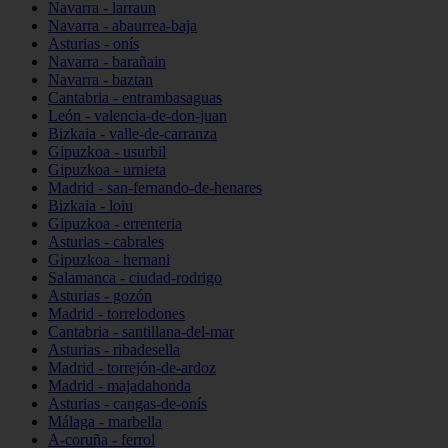
Navarra - larraun
Navarra - abaurrea-baja
Asturias - onís
Navarra - barañain
Navarra - baztan
Cantabria - entrambasaguas
León - valencia-de-don-juan
Bizkaia - valle-de-carranza
Gipuzkoa - usurbil
Gipuzkoa - urnieta
Madrid - san-fernando-de-henares
Bizkaia - loiu
Gipuzkoa - errenteria
Asturias - cabrales
Gipuzkoa - hernani
Salamanca - ciudad-rodrigo
Asturias - gozón
Madrid - torrelodones
Cantabria - santillana-del-mar
Asturias - ribadesella
Madrid - torrejón-de-ardoz
Madrid - majadahonda
Asturias - cangas-de-onís
Málaga - marbella
A-coruña - ferrol