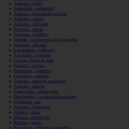
Asturias - avilés
Valladolid - valladolid
Asturias - corvera-de-asturias
Asturias - quirós
Asturias - cabranes
Navarra - tudela
Asturias - cudillero
Madrid - san-lorenzo-de-el-escorial
Alicante - alicante
Las-palmas - valleseco
A-coruña - a-coruña
Girona - lloret-de-mar
Navarra - lodosa
Barcelona - manresa
Cantabria - santoña
Asturias - tapia-de-casariego
Asturias - llanera
Pontevedra - pontevedra
Illes-balears - santa-eulària-des-riu
Gipuzkoa - aia
Asturias - taramundi
Huesca - fraga
Málaga - fuengirola
Bizkaia - getxo
Barcelona - vilanova-i-la-geltrú