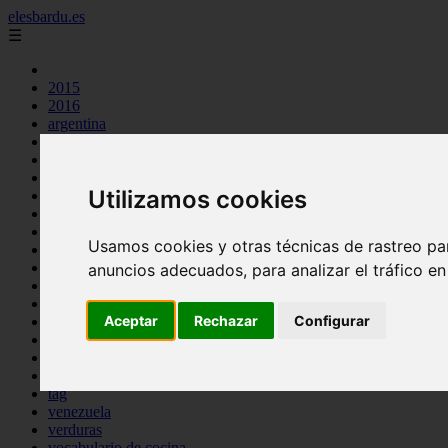
elesbardu.es
☰
2015
2016
argentina
arroz
aves
carnes
Utilizamos cookies
cocina casera
comidas
espana
Usamos cookies y otras técnicas de rastreo pa
huevos
mariscos
anuncios adecuados, para analizar el tráfico e
otros
pasta
Aceptar
Rechazar
Configurar
pescado
postres
producto
reposteria
tag
venezuela
verduras
vocabulario de cocina