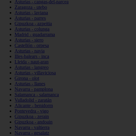
Asturias - cangas-del-narcea
Zaragoza - utebo
Asturias - laviana
Asturias - parres
Gipuzkoa - azpeitia
Asturias - colunga
Madrid - guadarrama
Asturias - siero
Castellón - orpesa
Asturias - navia
Illes-balears - inca
Lleida - naut-aran
Asturias - langreo
Asturias - villaviciosa
Girona - olot
Asturias - llanes
Navarra - pamplona
Salamanca - salamanca
Valladolid - zaratán
Alicante - benidorm
Pontevedra - vigo
Gipuzkoa - zerain
Gipuzkoa - andoain
Navarra - valtierra
Navarra - gesalatz