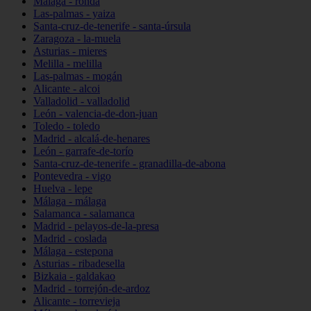
Málaga - ronda
Las-palmas - yaiza
Santa-cruz-de-tenerife - santa-úrsula
Zaragoza - la-muela
Asturias - mieres
Melilla - melilla
Las-palmas - mogán
Alicante - alcoi
Valladolid - valladolid
León - valencia-de-don-juan
Toledo - toledo
Madrid - alcalá-de-henares
León - garrafe-de-torío
Santa-cruz-de-tenerife - granadilla-de-abona
Pontevedra - vigo
Huelva - lepe
Málaga - málaga
Salamanca - salamanca
Madrid - pelayos-de-la-presa
Madrid - coslada
Málaga - estepona
Asturias - ribadesella
Bizkaia - galdakao
Madrid - torrejón-de-ardoz
Alicante - torrevieja