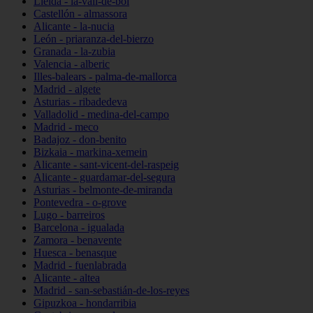
Lleida - la-vall-de-boí
Castellón - almassora
Alicante - la-nucia
León - priaranza-del-bierzo
Granada - la-zubia
Valencia - alberic
Illes-balears - palma-de-mallorca
Madrid - algete
Asturias - ribadedeva
Valladolid - medina-del-campo
Madrid - meco
Badajoz - don-benito
Bizkaia - markina-xemein
Alicante - sant-vicent-del-raspeig
Alicante - guardamar-del-segura
Asturias - belmonte-de-miranda
Pontevedra - o-grove
Lugo - barreiros
Barcelona - igualada
Zamora - benavente
Huesca - benasque
Madrid - fuenlabrada
Alicante - altea
Madrid - san-sebastián-de-los-reyes
Gipuzkoa - hondarribia