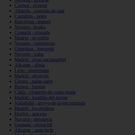
Cuenca - el-peral
Almería - roquetas-de-mar
Cantabria - potes
Barcelona - mataró
Navarra - lesaka
Granada - granada
Madrid - el-vellón
Navarra - cintruénigo
Gipuzkoa - legorreta
Navarra - izaba
Madrid - rivas-vaciamadrid
Alicante - dénia
León - ponferrada
Madrid - alcorcón
Girona - palau-sator
Burgos - burgos
Cádiz - el-puerto-de-santa-maría
Madrid - boadilla-del-monte
Valladolid - arroyo-de-la-encomienda
Madrid - los-molinos
Huelva - aracena
Navarra - mendavia
Granada - monachil
Alicante - santa-pola