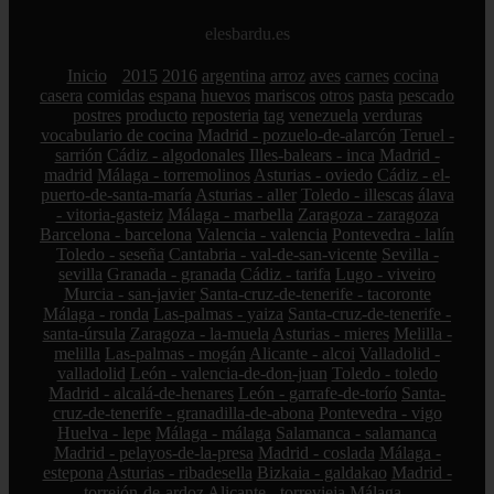
elesbardu.es
Inicio
2015
2016
argentina
arroz
aves
carnes
cocina
casera
comidas
espana
huevos
mariscos
otros
pasta
pescado
postres
producto
reposteria
tag
venezuela
verduras
vocabulario de cocina
Madrid - pozuelo-de-alarcón
Teruel -
sarrión
Cádiz - algodonales
Illes-balears - inca
Madrid -
madrid
Málaga - torremolinos
Asturias - oviedo
Cádiz - el-
puerto-de-santa-maría
Asturias - aller
Toledo - illescas
álava
- vitoria-gasteiz
Málaga - marbella
Zaragoza - zaragoza
Barcelona - barcelona
Valencia - valencia
Pontevedra - lalín
Toledo - seseña
Cantabria - val-de-san-vicente
Sevilla -
sevilla
Granada - granada
Cádiz - tarifa
Lugo - viveiro
Murcia - san-javier
Santa-cruz-de-tenerife - tacoronte
Málaga - ronda
Las-palmas - yaiza
Santa-cruz-de-tenerife -
santa-úrsula
Zaragoza - la-muela
Asturias - mieres
Melilla -
melilla
Las-palmas - mogán
Alicante - alcoi
Valladolid -
valladolid
León - valencia-de-don-juan
Toledo - toledo
Madrid - alcalá-de-henares
León - garrafe-de-torío
Santa-
cruz-de-tenerife - granadilla-de-abona
Pontevedra - vigo
Huelva - lepe
Málaga - málaga
Salamanca - salamanca
Madrid - pelayos-de-la-presa
Madrid - coslada
Málaga -
estepona
Asturias - ribadesella
Bizkaia - galdakao
Madrid -
torrejón-de-ardoz
Alicante - torrevieja
Málaga -