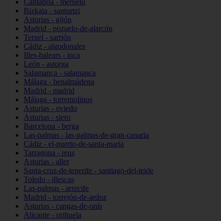
Cantabria - meruelo
Bizkaia - santurtzi
Asturias - gijón
Madrid - pozuelo-de-alarcón
Teruel - sarrión
Cádiz - algodonales
Illes-balears - inca
León - astorga
Salamanca - salamanca
Málaga - benalmádena
Madrid - madrid
Málaga - torremolinos
Asturias - oviedo
Asturias - siero
Barcelona - berga
Las-palmas - las-palmas-de-gran-canaria
Cádiz - el-puerto-de-santa-maría
Tarragona - reus
Asturias - aller
Santa-cruz-de-tenerife - santiago-del-teide
Toledo - illescas
Las-palmas - arrecife
Madrid - torrejón-de-ardoz
Asturias - cangas-de-onís
Alicante - orihuela