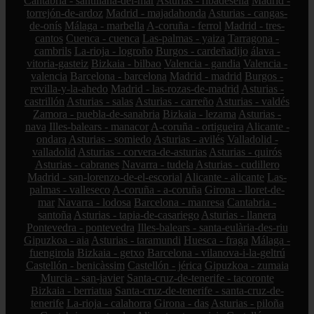
Cantabria - santillana-del-mar
Asturias - ribadesella
Madrid -
torrejón-de-ardoz
Madrid - majadahonda
Asturias - cangas-
de-onís
Málaga - marbella
A-coruña - ferrol
Madrid - tres-
cantos
Cuenca - cuenca
Las-palmas - yaiza
Tarragona -
cambrils
La-rioja - logroño
Burgos - cardeñadijo
álava -
vitoria-gasteiz
Bizkaia - bilbao
Valencia - gandia
Valencia -
valencia
Barcelona - barcelona
Madrid - madrid
Burgos -
revilla-y-la-ahedo
Madrid - las-rozas-de-madrid
Asturias -
castrillón
Asturias - salas
Asturias - carreño
Asturias - valdés
Zamora - puebla-de-sanabria
Bizkaia - lezama
Asturias -
nava
Illes-balears - manacor
A-coruña - ortigueira
Alicante -
ondara
Asturias - somiedo
Asturias - avilés
Valladolid -
valladolid
Asturias - corvera-de-asturias
Asturias - quirós
Asturias - cabranes
Navarra - tudela
Asturias - cudillero
Madrid - san-lorenzo-de-el-escorial
Alicante - alicante
Las-
palmas - valleseco
A-coruña - a-coruña
Girona - lloret-de-
mar
Navarra - lodosa
Barcelona - manresa
Cantabria -
santoña
Asturias - tapia-de-casariego
Asturias - llanera
Pontevedra - pontevedra
Illes-balears - santa-eulària-des-riu
Gipuzkoa - aia
Asturias - taramundi
Huesca - fraga
Málaga -
fuengirola
Bizkaia - getxo
Barcelona - vilanova-i-la-geltrú
Castellón - benicàssim
Castellón - jérica
Gipuzkoa - zumaia
Murcia - san-javier
Santa-cruz-de-tenerife - tacoronte
Bizkaia - berriatua
Santa-cruz-de-tenerife - santa-cruz-de-
tenerife
La-rioja - calahorra
Girona - das
Asturias - piloña