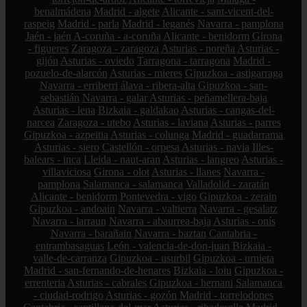
benalmádena
Madrid - algete
Alicante - sant-vicent-del-
raspeig
Madrid - parla
Madrid - leganés
Navarra - pamplona
Jaén - jaén
A-coruña - a-coruña
Alicante - benidorm
Girona
- figueres
Zaragoza - zaragoza
Asturias - noreña
Asturias -
gijón
Asturias - oviedo
Tarragona - tarragona
Madrid -
pozuelo-de-alarcón
Asturias - mieres
Gipuzkoa - astigarraga
Navarra - erriberri
álava - ribera-alta
Gipuzkoa - san-
sebastián
Navarra - galar
Asturias - peñamellera-baja
Asturias - lena
Bizkaia - galdakao
Asturias - cangas-del-
narcea
Zaragoza - utebo
Asturias - laviana
Asturias - parres
Gipuzkoa - azpeitia
Asturias - colunga
Madrid - guadarrama
Asturias - siero
Castellón - orpesa
Asturias - navia
Illes-
balears - inca
Lleida - naut-aran
Asturias - langreo
Asturias -
villaviciosa
Girona - olot
Asturias - llanes
Navarra -
pamplona
Salamanca - salamanca
Valladolid - zaratán
Alicante - benidorm
Pontevedra - vigo
Gipuzkoa - zerain
Gipuzkoa - andoain
Navarra - valtierra
Navarra - gesalatz
Navarra - larraun
Navarra - abaurrea-baja
Asturias - onís
Navarra - barañain
Navarra - baztan
Cantabria -
entrambasaguas
León - valencia-de-don-juan
Bizkaia -
valle-de-carranza
Gipuzkoa - usurbil
Gipuzkoa - urnieta
Madrid - san-fernando-de-henares
Bizkaia - loiu
Gipuzkoa -
errenteria
Asturias - cabrales
Gipuzkoa - hernani
Salamanca
- ciudad-rodrigo
Asturias - gozón
Madrid - torrelodones