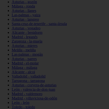
Asturias - gozón
Málaga - ronda
Asturias - llanes
Las-palmas - yaiza
Asturias - langreo
Santa-cruz-de-tenerife - santa-úrsula
Asturias - vegadeo
Alicante - benidorm
Madrid - leganés
Zaragoza - la-muela
Asturias - mieres
Melilla - melilla
Las-palmas - mogán
Asturias - parres
Madrid - el-molar
Málaga - málaga
Alicante - alcoi
Valladolid - valladolid
Tarragona - tarragona
Asturias - corvera-de-asturias
León - valencia-de-don-juan
Madrid - valdemoro
Madrid - villaviciosa-de-odón
León - león
Toledo - toledo