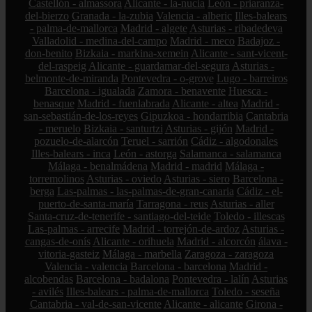
Castellón - almassora
Alicante - la-nucia
León - priaranza-
del-bierzo
Granada - la-zubia
Valencia - alberic
Illes-balears
- palma-de-mallorca
Madrid - algete
Asturias - ribadedeva
Valladolid - medina-del-campo
Madrid - meco
Badajoz -
don-benito
Bizkaia - markina-xemein
Alicante - sant-vicent-
del-raspeig
Alicante - guardamar-del-segura
Asturias -
belmonte-de-miranda
Pontevedra - o-grove
Lugo - barreiros
Barcelona - igualada
Zamora - benavente
Huesca -
benasque
Madrid - fuenlabrada
Alicante - altea
Madrid -
san-sebastián-de-los-reyes
Gipuzkoa - hondarribia
Cantabria
- meruelo
Bizkaia - santurtzi
Asturias - gijón
Madrid -
pozuelo-de-alarcón
Teruel - sarrión
Cádiz - algodonales
Illes-balears - inca
León - astorga
Salamanca - salamanca
Málaga - benalmádena
Madrid - madrid
Málaga -
torremolinos
Asturias - oviedo
Asturias - siero
Barcelona -
berga
Las-palmas - las-palmas-de-gran-canaria
Cádiz - el-
puerto-de-santa-maría
Tarragona - reus
Asturias - aller
Santa-cruz-de-tenerife - santiago-del-teide
Toledo - illescas
Las-palmas - arrecife
Madrid - torrejón-de-ardoz
Asturias -
cangas-de-onís
Alicante - orihuela
Madrid - alcorcón
álava -
vitoria-gasteiz
Málaga - marbella
Zaragoza - zaragoza
Valencia - valencia
Barcelona - barcelona
Madrid -
alcobendas
Barcelona - badalona
Pontevedra - lalín
Asturias
- avilés
Illes-balears - palma-de-mallorca
Toledo - seseña
Cantabria - val-de-san-vicente
Alicante - alicante
Girona -