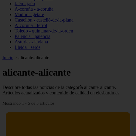
Jaén - jaén
A-coruña - a-coruña
Madrid - getafe
Castellón - castelló-de-la-plana
A-coruña - ferrol
Toledo - quintanar-de-la-orden
Palencia - palencia
Asturias - laviana
Lleida - seròs
Inicio
>
alicante-alicante
alicante-alicante
Descubre todas las noticias de la categoría alicante-alicante.
Artículos actualizados y contenido de calidad en elesbardu.es.
Mostrando 1 - 5 de 5 artículos