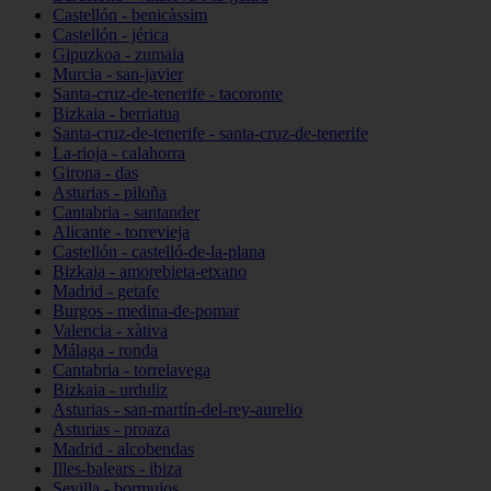
Castellón - benicàssim
Castellón - jérica
Gipuzkoa - zumaia
Murcia - san-javier
Santa-cruz-de-tenerife - tacoronte
Bizkaia - berriatua
Santa-cruz-de-tenerife - santa-cruz-de-tenerife
La-rioja - calahorra
Girona - das
Asturias - piloña
Cantabria - santander
Alicante - torrevieja
Castellón - castelló-de-la-plana
Bizkaia - amorebieta-etxano
Madrid - getafe
Burgos - medina-de-pomar
Valencia - xàtiva
Málaga - ronda
Cantabria - torrelavega
Bizkaia - urduliz
Asturias - san-martín-del-rey-aurelio
Asturias - proaza
Madrid - alcobendas
Illes-balears - ibiza
Sevilla - bormujos