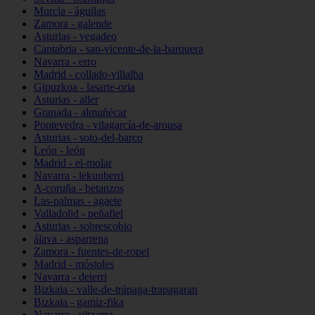
Murcia - águilas
Zamora - galende
Asturias - vegadeo
Cantabria - san-vicente-de-la-barquera
Navarra - erro
Madrid - collado-villalba
Gipuzkoa - lasarte-oria
Asturias - aller
Granada - almuñécar
Pontevedra - vilagarcía-de-arousa
Asturias - soto-del-barco
León - león
Madrid - el-molar
Navarra - lekunberri
A-coruña - betanzos
Las-palmas - agaete
Valladolid - peñafiel
Asturias - sobrescobio
álava - asparrena
Zamora - fuentes-de-ropel
Madrid - móstoles
Navarra - deierri
Bizkaia - valle-de-trápaga-trapagaran
Bizkaia - gamiz-fika
Navarra - ultzama