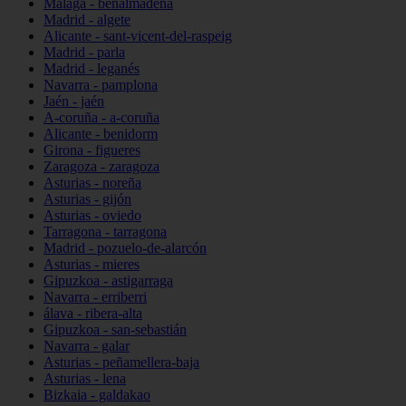
Málaga - benalmádena
Madrid - algete
Alicante - sant-vicent-del-raspeig
Madrid - parla
Madrid - leganés
Navarra - pamplona
Jaén - jaén
A-coruña - a-coruña
Alicante - benidorm
Girona - figueres
Zaragoza - zaragoza
Asturias - noreña
Asturias - gijón
Asturias - oviedo
Tarragona - tarragona
Madrid - pozuelo-de-alarcón
Asturias - mieres
Gipuzkoa - astigarraga
Navarra - erriberri
álava - ribera-alta
Gipuzkoa - san-sebastián
Navarra - galar
Asturias - peñamellera-baja
Asturias - lena
Bizkaia - galdakao