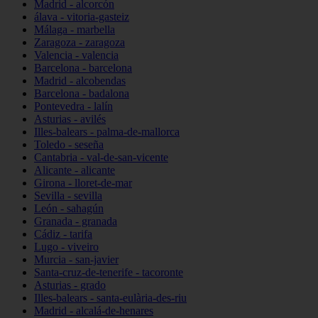
Madrid - alcorcón
álava - vitoria-gasteiz
Málaga - marbella
Zaragoza - zaragoza
Valencia - valencia
Barcelona - barcelona
Madrid - alcobendas
Barcelona - badalona
Pontevedra - lalín
Asturias - avilés
Illes-balears - palma-de-mallorca
Toledo - seseña
Cantabria - val-de-san-vicente
Alicante - alicante
Girona - lloret-de-mar
Sevilla - sevilla
León - sahagún
Granada - granada
Cádiz - tarifa
Lugo - viveiro
Murcia - san-javier
Santa-cruz-de-tenerife - tacoronte
Asturias - grado
Illes-balears - santa-eulària-des-riu
Madrid - alcalá-de-henares