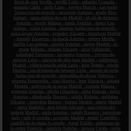
lloret-de-mar
Sevilla - sevilla
León - sahagún
Granada -
granada
Cádiz - tarifa
Lugo - viveiro
Murcia - san-javier
Santa-cruz-de-tenerife - tacoronte
Asturias - grado
Illes-
balears - santa-eulària-des-riu
Madrid - alcalá-de-henares
Asturias - gozón
Málaga - ronda
Asturias - llanes
Las-
palmas - yaiza
Asturias - langreo
Santa-cruz-de-tenerife -
santa-úrsula
Asturias - vegadeo
Alicante - benidorm
Madrid
- leganés
Zaragoza - la-muela
Asturias - mieres
Melilla -
melilla
Las-palmas - mogán
Asturias - parres
Madrid - el-
molar
Málaga - málaga
Alicante - alcoi
Valladolid -
valladolid
Tarragona - tarragona
Asturias - corvera-de-
asturias
León - valencia-de-don-juan
Madrid - valdemoro
Madrid - villaviciosa-de-odón
León - león
Toledo - toledo
Madrid - san-fernando-de-henares
León - garrafe-de-torío
Santa-cruz-de-tenerife - granadilla-de-abona
Valencia -
requena
Pontevedra - vigo
Huelva - lepe
Valencia - alginet
Madrid - pelayos-de-la-presa
Madrid - coslada
Málaga -
estepona
Asturias - piloña
Gipuzkoa - deba
Bizkaia - getxo
Asturias - ribadesella
Navarra - tafalla
Bizkaia - galdakao
Alicante - torrevieja
Burgos - burgos
Madrid - algete
Madrid
- meco
Badajoz - don-benito
Alicante - sant-vicent-del-
raspeig
Madrid - parla
Asturias - valdés
Navarra - pamplona
Jaén - jaén
A-coruña - a-coruña
Madrid - getafe
Castellón -
castelló-de-la-plana
A-coruña - ferrol
Toledo - quintanar-de-
la-orden
Palencia - palencia
Asturias - laviana
Lleida - seròs