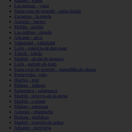
Málaga - ronda
Las-palmas - yaiza
Santa-cruz-de-tenerife - santa-úrsula
Zaragoza - la-muela
Asturias - mieres
Melilla - melilla
Las-palmas - mogán
Alicante - alcoi
Valladolid - valladolid
León - valencia-de-don-juan
Toledo - toledo
Madrid - alcalá-de-henares
León - garrafe-de-torío
Santa-cruz-de-tenerife - granadilla-de-abona
Pontevedra - vigo
Huelva - lepe
Málaga - málaga
Salamanca - salamanca
Madrid - pelayos-de-la-presa
Madrid - coslada
Málaga - estepona
Asturias - ribadesella
Bizkaia - galdakao
Madrid - torrejón-de-ardoz
Alicante - torrevieja