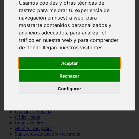
Usamos cookies y otras técnicas de
Madrid - pozuelo-de-alarcón
rastreo para mejorar tu experiencia de
Teruel - sarrión
Cádiz - algodonales
navegación en nuestra web, para
Illes-balears - inca
mostrarte contenidos personalizados y
Madrid - madrid
anuncios adecuados, para analizar el
Málaga - torremolinos
Asturias - oviedo
tráfico en nuestra web y para comprender
Cádiz - el-puerto-de-santa-maría
de donde llegan nuestros visitantes.
Asturias - aller
Toledo - illescas
álava - vitoria-gasteiz
Aceptar
Málaga - marbella
Zaragoza - zaragoza
Rechazar
Barcelona - barcelona
Valencia - valencia
Configurar
Pontevedra - lalín
Toledo - seseña
Cantabria - val-de-san-vicente
Sevilla - sevilla
Granada - granada
Cádiz - tarifa
Lugo - viveiro
Murcia - san-javier
Santa-cruz-de-tenerife - tacoronte