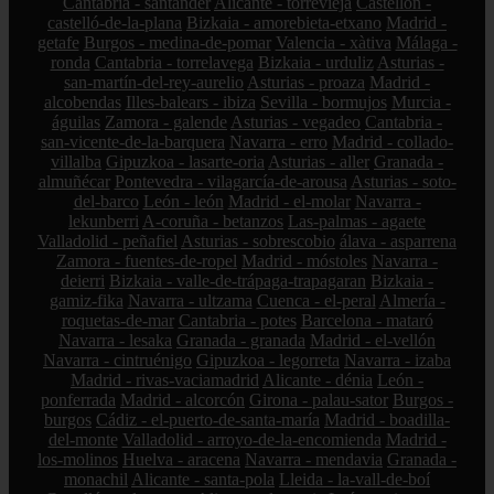
Cantabria - santander
Alicante - torrevieja
Castellón -
castelló-de-la-plana
Bizkaia - amorebieta-etxano
Madrid -
getafe
Burgos - medina-de-pomar
Valencia - xàtiva
Málaga -
ronda
Cantabria - torrelavega
Bizkaia - urduliz
Asturias -
san-martín-del-rey-aurelio
Asturias - proaza
Madrid -
alcobendas
Illes-balears - ibiza
Sevilla - bormujos
Murcia -
águilas
Zamora - galende
Asturias - vegadeo
Cantabria -
san-vicente-de-la-barquera
Navarra - erro
Madrid - collado-
villalba
Gipuzkoa - lasarte-oria
Asturias - aller
Granada -
almuñécar
Pontevedra - vilagarcía-de-arousa
Asturias - soto-
del-barco
León - león
Madrid - el-molar
Navarra -
lekunberri
A-coruña - betanzos
Las-palmas - agaete
Valladolid - peñafiel
Asturias - sobrescobio
álava - asparrena
Zamora - fuentes-de-ropel
Madrid - móstoles
Navarra -
deierri
Bizkaia - valle-de-trápaga-trapagaran
Bizkaia -
gamiz-fika
Navarra - ultzama
Cuenca - el-peral
Almería -
roquetas-de-mar
Cantabria - potes
Barcelona - mataró
Navarra - lesaka
Granada - granada
Madrid - el-vellón
Navarra - cintruénigo
Gipuzkoa - legorreta
Navarra - izaba
Madrid - rivas-vaciamadrid
Alicante - dénia
León -
ponferrada
Madrid - alcorcón
Girona - palau-sator
Burgos -
burgos
Cádiz - el-puerto-de-santa-maría
Madrid - boadilla-
del-monte
Valladolid - arroyo-de-la-encomienda
Madrid -
los-molinos
Huelva - aracena
Navarra - mendavia
Granada -
monachil
Alicante - santa-pola
Lleida - la-vall-de-boí