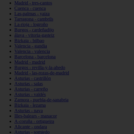
Madrid - tres-cantos
Cuenca - cuenca
Las-palmas - yaiza
Tarragona - cambrils
La-rioja - logroño
Burgos - cardeñadijo
álava - vitoria-gasteiz
Bizkaia - bilbao
Valencia - gandia
Valencia - valencia
Barcelona - barcelona
Madrid - madrid
Burgos - revilla-y-la-ahedo
Madrid - las-rozas-de-madrid
Asturias - castrillón
Asturias - salas
Asturias - carreño
Asturias - valdés
Zamora - puebla-de-sanabria
Bizkaia - lezama
Asturias - nava
Illes-balears - manacor
A-coruña - ortigueira
Alicante - ondara
Asturias - somiedo