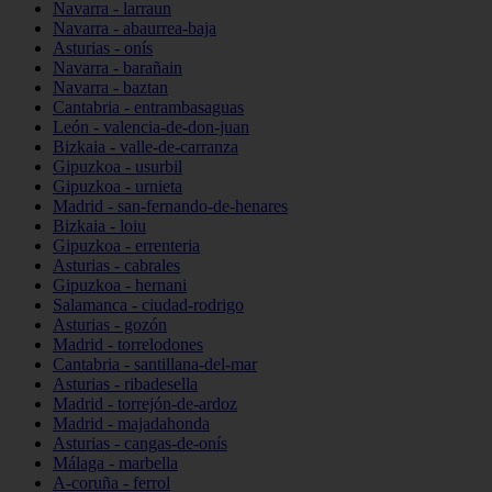
Navarra - larraun
Navarra - abaurrea-baja
Asturias - onís
Navarra - barañain
Navarra - baztan
Cantabria - entrambasaguas
León - valencia-de-don-juan
Bizkaia - valle-de-carranza
Gipuzkoa - usurbil
Gipuzkoa - urnieta
Madrid - san-fernando-de-henares
Bizkaia - loiu
Gipuzkoa - errenteria
Asturias - cabrales
Gipuzkoa - hernani
Salamanca - ciudad-rodrigo
Asturias - gozón
Madrid - torrelodones
Cantabria - santillana-del-mar
Asturias - ribadesella
Madrid - torrejón-de-ardoz
Madrid - majadahonda
Asturias - cangas-de-onís
Málaga - marbella
A-coruña - ferrol