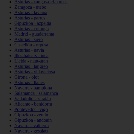
Asturias - cangas-del-narcea
Zaragoza - utebo
Asturias - laviana
Asturias - parres
Gipuzkoa - azpeitia
Asturias - colunga
Madrid - guadarrama
Asturias - siero
Castellón - orpesa
Asturias - navia
Illes-balears - inca
Lleida - naut-aran
Asturias - langreo
Asturias - villaviciosa
Girona - olot
Asturias - llanes
Navarra - pamplona
Salamanca - salamanca
Valladolid - zaratán
Alicante - benidorm
Pontevedra - vigo
Gipuzkoa - zerain
Gipuzkoa - andoain
Navarra - valtierra
Navarra - gesalatz