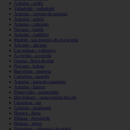
Asturias - avilés
Valladolid - valladolid
Asturias - corvera-de-asturias
Asturias - quirós
Asturias - cabranes
Navarra - tudela
Asturias - cudillero
Madrid - san-lorenzo-de-el-escorial
Alicante - alicante
Las-palmas - valleseco
A-coruña - a-coruña
Girona - lloret-de-mar
Navarra - lodosa
Barcelona - manresa
Cantabria - santoña
Asturias - tapia-de-casariego
Asturias - llanera
Pontevedra - pontevedra
Illes-balears - santa-eulària-des-riu
Gipuzkoa - aia
Asturias - taramundi
Huesca - fraga
Málaga - fuengirola
Bizkaia - getxo
Barcelona - vilanova-i-la-geltrú