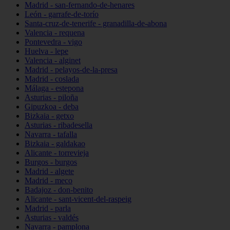
Madrid - san-fernando-de-henares
León - garrafe-de-torío
Santa-cruz-de-tenerife - granadilla-de-abona
Valencia - requena
Pontevedra - vigo
Huelva - lepe
Valencia - alginet
Madrid - pelayos-de-la-presa
Madrid - coslada
Málaga - estepona
Asturias - piloña
Gipuzkoa - deba
Bizkaia - getxo
Asturias - ribadesella
Navarra - tafalla
Bizkaia - galdakao
Alicante - torrevieja
Burgos - burgos
Madrid - algete
Madrid - meco
Badajoz - don-benito
Alicante - sant-vicent-del-raspeig
Madrid - parla
Asturias - valdés
Navarra - pamplona