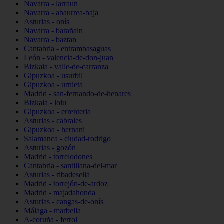
Navarra - larraun
Navarra - abaurrea-baja
Asturias - onís
Navarra - barañain
Navarra - baztan
Cantabria - entrambasaguas
León - valencia-de-don-juan
Bizkaia - valle-de-carranza
Gipuzkoa - usurbil
Gipuzkoa - urnieta
Madrid - san-fernando-de-henares
Bizkaia - loiu
Gipuzkoa - errenteria
Asturias - cabrales
Gipuzkoa - hernani
Salamanca - ciudad-rodrigo
Asturias - gozón
Madrid - torrelodones
Cantabria - santillana-del-mar
Asturias - ribadesella
Madrid - torrejón-de-ardoz
Madrid - majadahonda
Asturias - cangas-de-onís
Málaga - marbella
A-coruña - ferrol