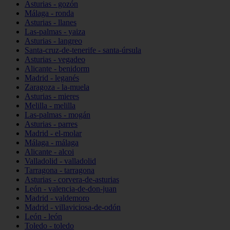
Asturias - gozón
Málaga - ronda
Asturias - llanes
Las-palmas - yaiza
Asturias - langreo
Santa-cruz-de-tenerife - santa-úrsula
Asturias - vegadeo
Alicante - benidorm
Madrid - leganés
Zaragoza - la-muela
Asturias - mieres
Melilla - melilla
Las-palmas - mogán
Asturias - parres
Madrid - el-molar
Málaga - málaga
Alicante - alcoi
Valladolid - valladolid
Tarragona - tarragona
Asturias - corvera-de-asturias
León - valencia-de-don-juan
Madrid - valdemoro
Madrid - villaviciosa-de-odón
León - león
Toledo - toledo