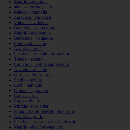
Madrid - alcorcón
álava - vitoria-gasteiz
Málaga - marbella
Zaragoza - zaragoza
Valencia - valencia
Barcelona - barcelona
Madrid - alcobendas
Barcelona - badalona
Pontevedra - lalín
Asturias - avilés
Illes-balears - palma-de-mallorca
Toledo - seseña
Cantabria - val-de-san-vicente
Alicante - alicante
Girona - lloret-de-mar
Sevilla - sevilla
León - sahagún
Granada - granada
Cádiz - tarifa
Lugo - viveiro
Murcia - san-javier
Santa-cruz-de-tenerife - tacoronte
Asturias - grado
Illes-balears - santa-eulària-des-riu
Madrid - alcalá-de-henares