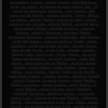
torremolinos
Asturias - oviedo
Asturias - siero
Barcelona -
berga
Las-palmas - las-palmas-de-gran-canaria
Cádiz - el-
puerto-de-santa-maría
Tarragona - reus
Asturias - aller
Santa-cruz-de-tenerife - santiago-del-teide
Toledo - illescas
Las-palmas - arrecife
Madrid - torrejón-de-ardoz
Asturias -
cangas-de-onís
Alicante - orihuela
Madrid - alcorcón
álava -
vitoria-gasteiz
Málaga - marbella
Zaragoza - zaragoza
Valencia - valencia
Barcelona - barcelona
Madrid -
alcobendas
Barcelona - badalona
Pontevedra - lalín
Asturias
- avilés
Illes-balears - palma-de-mallorca
Toledo - seseña
Cantabria - val-de-san-vicente
Alicante - alicante
Girona -
lloret-de-mar
Sevilla - sevilla
León - sahagún
Granada -
granada
Cádiz - tarifa
Lugo - viveiro
Murcia - san-javier
Santa-cruz-de-tenerife - tacoronte
Asturias - grado
Illes-
balears - santa-eulària-des-riu
Madrid - alcalá-de-henares
Asturias - gozón
Málaga - ronda
Asturias - llanes
Las-
palmas - yaiza
Asturias - langreo
Santa-cruz-de-tenerife -
santa-úrsula
Asturias - vegadeo
Alicante - benidorm
Madrid
- leganés
Zaragoza - la-muela
Asturias - mieres
Melilla -
melilla
Las-palmas - mogán
Asturias - parres
Madrid - el-
molar
Málaga - málaga
Alicante - alcoi
Valladolid -
valladolid
Tarragona - tarragona
Asturias - corvera-de-
asturias
León - valencia-de-don-juan
Madrid - valdemoro
Madrid - villaviciosa-de-odón
León - león
Toledo - toledo
Madrid - san-fernando-de-henares
León - garrafe-de-torío