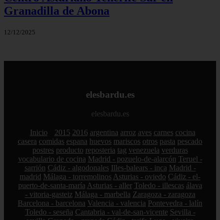
Granadilla de Abona
12/12/2025
elesbardu.es
elesbardu.es
Inicio
2015
2016
argentina
arroz
aves
carnes
cocina
casera
comidas
espana
huevos
mariscos
otros
pasta
pescado
postres
producto
reposteria
tag
venezuela
verduras
vocabulario de cocina
Madrid - pozuelo-de-alarcón
Teruel -
sarrión
Cádiz - algodonales
Illes-balears - inca
Madrid -
madrid
Málaga - torremolinos
Asturias - oviedo
Cádiz - el-
puerto-de-santa-maría
Asturias - aller
Toledo - illescas
álava
- vitoria-gasteiz
Málaga - marbella
Zaragoza - zaragoza
Barcelona - barcelona
Valencia - valencia
Pontevedra - lalín
Toledo - seseña
Cantabria - val-de-san-vicente
Sevilla -