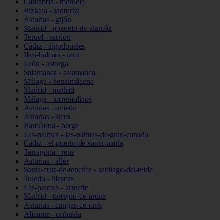
Cantabria - meruelo
Bizkaia - santurtzi
Asturias - gijón
Madrid - pozuelo-de-alarcón
Teruel - sarrión
Cádiz - algodonales
Illes-balears - inca
León - astorga
Salamanca - salamanca
Málaga - benalmádena
Madrid - madrid
Málaga - torremolinos
Asturias - oviedo
Asturias - siero
Barcelona - berga
Las-palmas - las-palmas-de-gran-canaria
Cádiz - el-puerto-de-santa-maría
Tarragona - reus
Asturias - aller
Santa-cruz-de-tenerife - santiago-del-teide
Toledo - illescas
Las-palmas - arrecife
Madrid - torrejón-de-ardoz
Asturias - cangas-de-onís
Alicante - orihuela