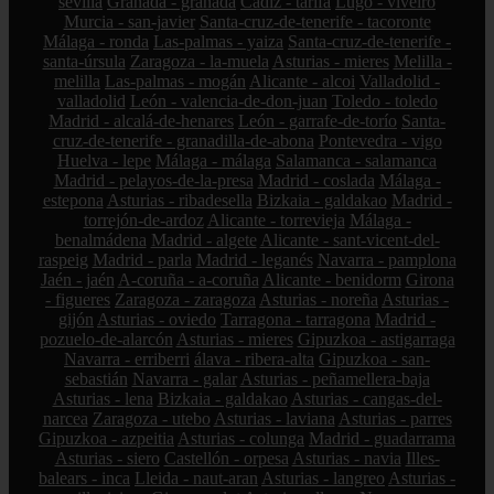
sevilla
Granada - granada
Cádiz - tarifa
Lugo - viveiro
Murcia - san-javier
Santa-cruz-de-tenerife - tacoronte
Málaga - ronda
Las-palmas - yaiza
Santa-cruz-de-tenerife -
santa-úrsula
Zaragoza - la-muela
Asturias - mieres
Melilla -
melilla
Las-palmas - mogán
Alicante - alcoi
Valladolid -
valladolid
León - valencia-de-don-juan
Toledo - toledo
Madrid - alcalá-de-henares
León - garrafe-de-torío
Santa-
cruz-de-tenerife - granadilla-de-abona
Pontevedra - vigo
Huelva - lepe
Málaga - málaga
Salamanca - salamanca
Madrid - pelayos-de-la-presa
Madrid - coslada
Málaga -
estepona
Asturias - ribadesella
Bizkaia - galdakao
Madrid -
torrejón-de-ardoz
Alicante - torrevieja
Málaga -
benalmádena
Madrid - algete
Alicante - sant-vicent-del-
raspeig
Madrid - parla
Madrid - leganés
Navarra - pamplona
Jaén - jaén
A-coruña - a-coruña
Alicante - benidorm
Girona
- figueres
Zaragoza - zaragoza
Asturias - noreña
Asturias -
gijón
Asturias - oviedo
Tarragona - tarragona
Madrid -
pozuelo-de-alarcón
Asturias - mieres
Gipuzkoa - astigarraga
Navarra - erriberri
álava - ribera-alta
Gipuzkoa - san-
sebastián
Navarra - galar
Asturias - peñamellera-baja
Asturias - lena
Bizkaia - galdakao
Asturias - cangas-del-
narcea
Zaragoza - utebo
Asturias - laviana
Asturias - parres
Gipuzkoa - azpeitia
Asturias - colunga
Madrid - guadarrama
Asturias - siero
Castellón - orpesa
Asturias - navia
Illes-
balears - inca
Lleida - naut-aran
Asturias - langreo
Asturias -