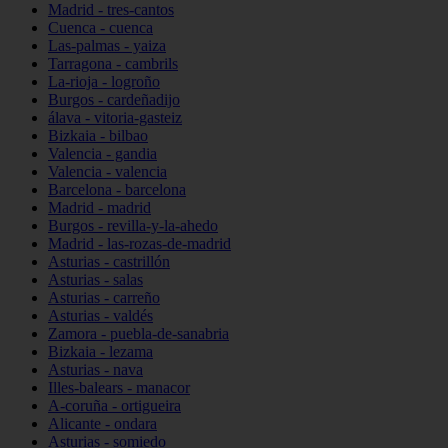
Madrid - tres-cantos
Cuenca - cuenca
Las-palmas - yaiza
Tarragona - cambrils
La-rioja - logroño
Burgos - cardeñadijo
álava - vitoria-gasteiz
Bizkaia - bilbao
Valencia - gandia
Valencia - valencia
Barcelona - barcelona
Madrid - madrid
Burgos - revilla-y-la-ahedo
Madrid - las-rozas-de-madrid
Asturias - castrillón
Asturias - salas
Asturias - carreño
Asturias - valdés
Zamora - puebla-de-sanabria
Bizkaia - lezama
Asturias - nava
Illes-balears - manacor
A-coruña - ortigueira
Alicante - ondara
Asturias - somiedo