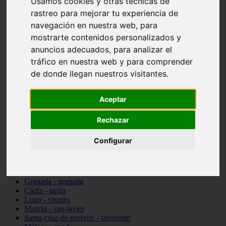
Usamos cookies y otras técnicas de
Madrid - pozuelo-de-alarcón
rastreo para mejorar tu experiencia de
Teruel - sarrión
navegación en nuestra web, para
Cádiz - algodonales
Illes-balears - inca
mostrarte contenidos personalizados y
Madrid - madrid
anuncios adecuados, para analizar el
Málaga - torremolinos
tráfico en nuestra web y para comprender
Asturias - oviedo
Cádiz - el-puerto-de-santa-maría
de donde llegan nuestros visitantes.
Asturias - aller
Toledo - illescas
Aceptar
álava - vitoria-gasteiz
Málaga - marbella
Zaragoza - zaragoza
Rechazar
Barcelona - barcelona
Valencia - valencia
Configurar
Pontevedra - lalín
Toledo - seseña
Cantabria - val-de-san-vicente
Sevilla - sevilla
Granada - granada
Cádiz - tarifa
Lugo - viveiro
Murcia - san-javier
Santa-cruz-de-tenerife - tacoronte