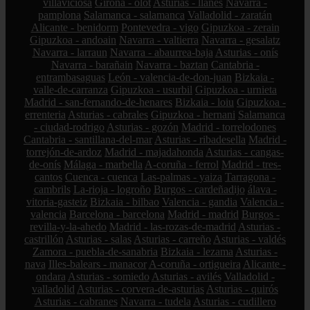
villaviciosa
Girona - olot
Asturias - llanes
Navarra -
pamplona
Salamanca - salamanca
Valladolid - zaratán
Alicante - benidorm
Pontevedra - vigo
Gipuzkoa - zerain
Gipuzkoa - andoain
Navarra - valtierra
Navarra - gesalatz
Navarra - larraun
Navarra - abaurrea-baja
Asturias - onís
Navarra - barañain
Navarra - baztan
Cantabria -
entrambasaguas
León - valencia-de-don-juan
Bizkaia -
valle-de-carranza
Gipuzkoa - usurbil
Gipuzkoa - urnieta
Madrid - san-fernando-de-henares
Bizkaia - loiu
Gipuzkoa -
errenteria
Asturias - cabrales
Gipuzkoa - hernani
Salamanca
- ciudad-rodrigo
Asturias - gozón
Madrid - torrelodones
Cantabria - santillana-del-mar
Asturias - ribadesella
Madrid -
torrejón-de-ardoz
Madrid - majadahonda
Asturias - cangas-
de-onís
Málaga - marbella
A-coruña - ferrol
Madrid - tres-
cantos
Cuenca - cuenca
Las-palmas - yaiza
Tarragona -
cambrils
La-rioja - logroño
Burgos - cardeñadijo
álava -
vitoria-gasteiz
Bizkaia - bilbao
Valencia - gandia
Valencia -
valencia
Barcelona - barcelona
Madrid - madrid
Burgos -
revilla-y-la-ahedo
Madrid - las-rozas-de-madrid
Asturias -
castrillón
Asturias - salas
Asturias - carreño
Asturias - valdés
Zamora - puebla-de-sanabria
Bizkaia - lezama
Asturias -
nava
Illes-balears - manacor
A-coruña - ortigueira
Alicante -
ondara
Asturias - somiedo
Asturias - avilés
Valladolid -
valladolid
Asturias - corvera-de-asturias
Asturias - quirós
Asturias - cabranes
Navarra - tudela
Asturias - cudillero