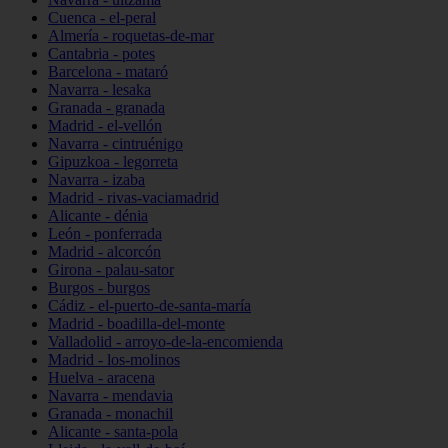
Cuenca - el-peral
Almería - roquetas-de-mar
Cantabria - potes
Barcelona - mataró
Navarra - lesaka
Granada - granada
Madrid - el-vellón
Navarra - cintruénigo
Gipuzkoa - legorreta
Navarra - izaba
Madrid - rivas-vaciamadrid
Alicante - dénia
León - ponferrada
Madrid - alcorcón
Girona - palau-sator
Burgos - burgos
Cádiz - el-puerto-de-santa-maría
Madrid - boadilla-del-monte
Valladolid - arroyo-de-la-encomienda
Madrid - los-molinos
Huelva - aracena
Navarra - mendavia
Granada - monachil
Alicante - santa-pola