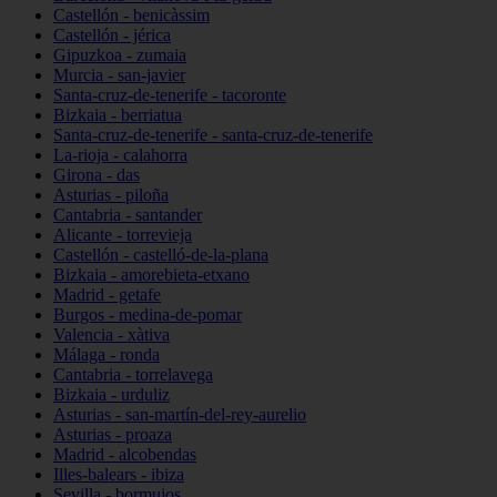
Castellón - benicàssim
Castellón - jérica
Gipuzkoa - zumaia
Murcia - san-javier
Santa-cruz-de-tenerife - tacoronte
Bizkaia - berriatua
Santa-cruz-de-tenerife - santa-cruz-de-tenerife
La-rioja - calahorra
Girona - das
Asturias - piloña
Cantabria - santander
Alicante - torrevieja
Castellón - castelló-de-la-plana
Bizkaia - amorebieta-etxano
Madrid - getafe
Burgos - medina-de-pomar
Valencia - xàtiva
Málaga - ronda
Cantabria - torrelavega
Bizkaia - urduliz
Asturias - san-martín-del-rey-aurelio
Asturias - proaza
Madrid - alcobendas
Illes-balears - ibiza
Sevilla - bormujos