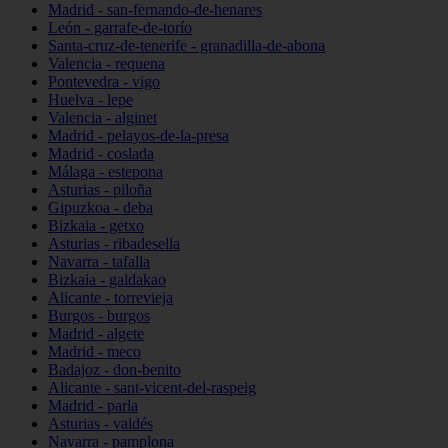
Madrid - san-fernando-de-henares
León - garrafe-de-torío
Santa-cruz-de-tenerife - granadilla-de-abona
Valencia - requena
Pontevedra - vigo
Huelva - lepe
Valencia - alginet
Madrid - pelayos-de-la-presa
Madrid - coslada
Málaga - estepona
Asturias - piloña
Gipuzkoa - deba
Bizkaia - getxo
Asturias - ribadesella
Navarra - tafalla
Bizkaia - galdakao
Alicante - torrevieja
Burgos - burgos
Madrid - algete
Madrid - meco
Badajoz - don-benito
Alicante - sant-vicent-del-raspeig
Madrid - parla
Asturias - valdés
Navarra - pamplona