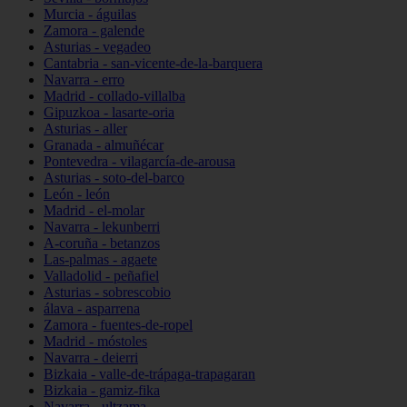
Murcia - águilas
Zamora - galende
Asturias - vegadeo
Cantabria - san-vicente-de-la-barquera
Navarra - erro
Madrid - collado-villalba
Gipuzkoa - lasarte-oria
Asturias - aller
Granada - almuñécar
Pontevedra - vilagarcía-de-arousa
Asturias - soto-del-barco
León - león
Madrid - el-molar
Navarra - lekunberri
A-coruña - betanzos
Las-palmas - agaete
Valladolid - peñafiel
Asturias - sobrescobio
álava - asparrena
Zamora - fuentes-de-ropel
Madrid - móstoles
Navarra - deierri
Bizkaia - valle-de-trápaga-trapagaran
Bizkaia - gamiz-fika
Navarra - ultzama