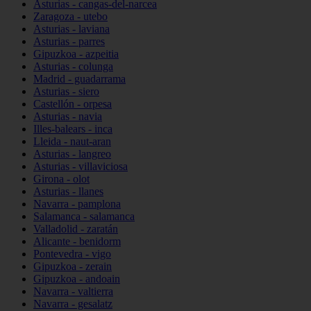
Asturias - cangas-del-narcea
Zaragoza - utebo
Asturias - laviana
Asturias - parres
Gipuzkoa - azpeitia
Asturias - colunga
Madrid - guadarrama
Asturias - siero
Castellón - orpesa
Asturias - navia
Illes-balears - inca
Lleida - naut-aran
Asturias - langreo
Asturias - villaviciosa
Girona - olot
Asturias - llanes
Navarra - pamplona
Salamanca - salamanca
Valladolid - zaratán
Alicante - benidorm
Pontevedra - vigo
Gipuzkoa - zerain
Gipuzkoa - andoain
Navarra - valtierra
Navarra - gesalatz