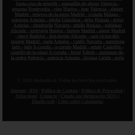
Santa-cruz-de-tenerife - granadilla-de-abona
Valencia -
requena
Pontevedra - vigo
Huelva - lepe
Valencia - alginet
Madrid - pelayos-de-la-presa
Madrid - coslada
Málaga -
estepona
Asturias - piloña
Gipuzkoa - deba
Bizkaia - getxo
Asturias - ribadesella
Navarra - tafalla
Bizkaia - galdakao
Alicante - torrevieja
Burgos - burgos
Madrid - algete
Madrid
- meco
Badajoz - don-benito
Alicante - sant-vicent-del-
raspeig
Madrid - parla
Asturias - valdés
Navarra - pamplona
Jaén - jaén
A-coruña - a-coruña
Madrid - getafe
Castellón -
castelló-de-la-plana
A-coruña - ferrol
Toledo - quintanar-de-
la-orden
Palencia - palencia
Asturias - laviana
Lleida - seròs
© 2026 elesbardu.es. Todos los derechos reservados.
Sitemap
|
RSS
|
Política de Cookies
|
Política de Privacidad
|
Aviso legal
|
Contacto
|
Creado por 0lemiswebs SEO y
Diseño web
|
Libro sobre Cabañuelas