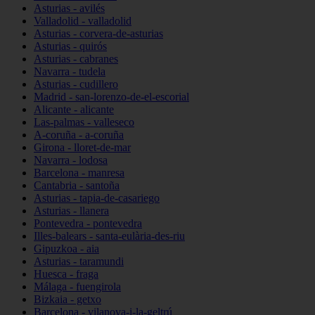
Asturias - avilés
Valladolid - valladolid
Asturias - corvera-de-asturias
Asturias - quirós
Asturias - cabranes
Navarra - tudela
Asturias - cudillero
Madrid - san-lorenzo-de-el-escorial
Alicante - alicante
Las-palmas - valleseco
A-coruña - a-coruña
Girona - lloret-de-mar
Navarra - lodosa
Barcelona - manresa
Cantabria - santoña
Asturias - tapia-de-casariego
Asturias - llanera
Pontevedra - pontevedra
Illes-balears - santa-eulària-des-riu
Gipuzkoa - aia
Asturias - taramundi
Huesca - fraga
Málaga - fuengirola
Bizkaia - getxo
Barcelona - vilanova-i-la-geltrú