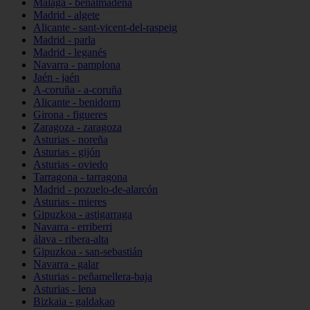
Málaga - benalmádena
Madrid - algete
Alicante - sant-vicent-del-raspeig
Madrid - parla
Madrid - leganés
Navarra - pamplona
Jaén - jaén
A-coruña - a-coruña
Alicante - benidorm
Girona - figueres
Zaragoza - zaragoza
Asturias - noreña
Asturias - gijón
Asturias - oviedo
Tarragona - tarragona
Madrid - pozuelo-de-alarcón
Asturias - mieres
Gipuzkoa - astigarraga
Navarra - erriberri
álava - ribera-alta
Gipuzkoa - san-sebastián
Navarra - galar
Asturias - peñamellera-baja
Asturias - lena
Bizkaia - galdakao