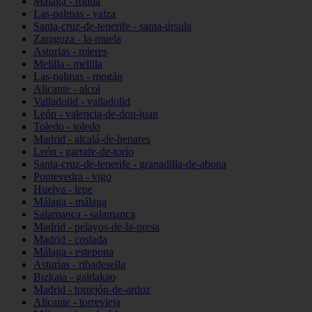
Málaga - ronda
Las-palmas - yaiza
Santa-cruz-de-tenerife - santa-úrsula
Zaragoza - la-muela
Asturias - mieres
Melilla - melilla
Las-palmas - mogán
Alicante - alcoi
Valladolid - valladolid
León - valencia-de-don-juan
Toledo - toledo
Madrid - alcalá-de-henares
León - garrafe-de-torío
Santa-cruz-de-tenerife - granadilla-de-abona
Pontevedra - vigo
Huelva - lepe
Málaga - málaga
Salamanca - salamanca
Madrid - pelayos-de-la-presa
Madrid - coslada
Málaga - estepona
Asturias - ribadesella
Bizkaia - galdakao
Madrid - torrejón-de-ardoz
Alicante - torrevieja