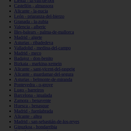
Lleida - la-vall-de-boí
Castellón - almassora
Alicante - la-nucia
León - priaranza-del-bierzo
Granada - la-zubia
Valencia - alberic
Illes-balears - palma-de-mallorca
Madrid - algete
Asturias - ribadedeva
Valladolid - medina-del-campo
Madrid - meco
Badajoz - don-benito
Bizkaia - markina-xemein
Alicante - sant-vicent-del-raspeig
Alicante - guardamar-del-segura
Asturias - belmonte-de-miranda
Pontevedra - o-grove
Lugo - barreiros
Barcelona - igualada
Zamora - benavente
Huesca - benasque
Madrid - fuenlabrada
Alicante - altea
Madrid - san-sebastián-de-los-reyes
Gipuzkoa - hondarribia