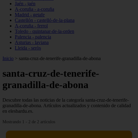
Jaén - jaén
A-coruña - a-coruña
Madrid - getafe
Castellón - castelló-de-la-plana
A-coruña - ferrol
Toledo - quintanar-de-la-orden
Palencia - palencia
Asturias - laviana
Lleida - seròs
Inicio
>
santa-cruz-de-tenerife-granadilla-de-abona
santa-cruz-de-tenerife-
granadilla-de-abona
Descubre todas las noticias de la categoría santa-cruz-de-tenerife-
granadilla-de-abona. Artículos actualizados y contenido de calidad
en elesbardu.es.
Mostrando 1 - 2 de 2 artículos