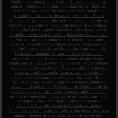
Madrid - san-lorenzo-de-el-escorial
Alicante - alicante
Las-
palmas - valleseco
A-coruña - a-coruña
Girona - lloret-de-
mar
Navarra - lodosa
Barcelona - manresa
Cantabria -
santoña
Asturias - tapia-de-casariego
Asturias - llanera
Pontevedra - pontevedra
Illes-balears - santa-eulària-des-riu
Gipuzkoa - aia
Asturias - taramundi
Huesca - fraga
Málaga -
fuengirola
Bizkaia - getxo
Barcelona - vilanova-i-la-geltrú
Castellón - benicàssim
Castellón - jérica
Gipuzkoa - zumaia
Murcia - san-javier
Santa-cruz-de-tenerife - tacoronte
Bizkaia - berriatua
Santa-cruz-de-tenerife - santa-cruz-de-
tenerife
La-rioja - calahorra
Girona - das
Asturias - piloña
Cantabria - santander
Alicante - torrevieja
Castellón -
castelló-de-la-plana
Bizkaia - amorebieta-etxano
Madrid -
getafe
Burgos - medina-de-pomar
Valencia - xàtiva
Málaga -
ronda
Cantabria - torrelavega
Bizkaia - urduliz
Asturias -
san-martín-del-rey-aurelio
Asturias - proaza
Madrid -
alcobendas
Illes-balears - ibiza
Sevilla - bormujos
Murcia -
águilas
Zamora - galende
Asturias - vegadeo
Cantabria -
san-vicente-de-la-barquera
Navarra - erro
Madrid - collado-
villalba
Gipuzkoa - lasarte-oria
Asturias - aller
Granada -
almuñécar
Pontevedra - vilagarcía-de-arousa
Asturias - soto-
del-barco
León - león
Madrid - el-molar
Navarra -
lekunberri
A-coruña - betanzos
Las-palmas - agaete
Valladolid - peñafiel
Asturias - sobrescobio
álava - asparrena
Zamora - fuentes-de-ropel
Madrid - móstoles
Navarra -