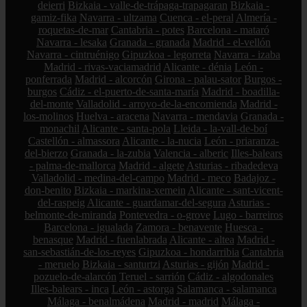
deierri
Bizkaia - valle-de-trápaga-trapagaran
Bizkaia -
gamiz-fika
Navarra - ultzama
Cuenca - el-peral
Almería -
roquetas-de-mar
Cantabria - potes
Barcelona - mataró
Navarra - lesaka
Granada - granada
Madrid - el-vellón
Navarra - cintruénigo
Gipuzkoa - legorreta
Navarra - izaba
Madrid - rivas-vaciamadrid
Alicante - dénia
León -
ponferrada
Madrid - alcorcón
Girona - palau-sator
Burgos -
burgos
Cádiz - el-puerto-de-santa-maría
Madrid - boadilla-
del-monte
Valladolid - arroyo-de-la-encomienda
Madrid -
los-molinos
Huelva - aracena
Navarra - mendavia
Granada -
monachil
Alicante - santa-pola
Lleida - la-vall-de-boí
Castellón - almassora
Alicante - la-nucia
León - priaranza-
del-bierzo
Granada - la-zubia
Valencia - alberic
Illes-balears
- palma-de-mallorca
Madrid - algete
Asturias - ribadedeva
Valladolid - medina-del-campo
Madrid - meco
Badajoz -
don-benito
Bizkaia - markina-xemein
Alicante - sant-vicent-
del-raspeig
Alicante - guardamar-del-segura
Asturias -
belmonte-de-miranda
Pontevedra - o-grove
Lugo - barreiros
Barcelona - igualada
Zamora - benavente
Huesca -
benasque
Madrid - fuenlabrada
Alicante - altea
Madrid -
san-sebastián-de-los-reyes
Gipuzkoa - hondarribia
Cantabria
- meruelo
Bizkaia - santurtzi
Asturias - gijón
Madrid -
pozuelo-de-alarcón
Teruel - sarrión
Cádiz - algodonales
Illes-balears - inca
León - astorga
Salamanca - salamanca
Málaga - benalmádena
Madrid - madrid
Málaga -