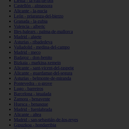
Lleida - la-vall-de-boí
Castellón - almassora
Alicante - la-nucia
León - priaranza-del-bierzo
Granada - la-zubia
Valencia - alberic
Illes-balears - palma-de-mallorca
Madrid - algete
Asturias - ribadedeva
Valladolid - medina-del-campo
Madrid - meco
Badajoz - don-benito
Bizkaia - markina-xemein
Alicante - sant-vicent-del-raspeig
Alicante - guardamar-del-segura
Asturias - belmonte-de-miranda
Pontevedra - o-grove
Lugo - barreiros
Barcelona - igualada
Zamora - benavente
Huesca - benasque
Madrid - fuenlabrada
Alicante - altea
Madrid - san-sebastián-de-los-reyes
Gipuzkoa - hondarribia