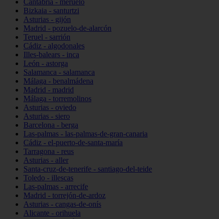
Cantabria - meruelo
Bizkaia - santurtzi
Asturias - gijón
Madrid - pozuelo-de-alarcón
Teruel - sarrión
Cádiz - algodonales
Illes-balears - inca
León - astorga
Salamanca - salamanca
Málaga - benalmádena
Madrid - madrid
Málaga - torremolinos
Asturias - oviedo
Asturias - siero
Barcelona - berga
Las-palmas - las-palmas-de-gran-canaria
Cádiz - el-puerto-de-santa-maría
Tarragona - reus
Asturias - aller
Santa-cruz-de-tenerife - santiago-del-teide
Toledo - illescas
Las-palmas - arrecife
Madrid - torrejón-de-ardoz
Asturias - cangas-de-onís
Alicante - orihuela