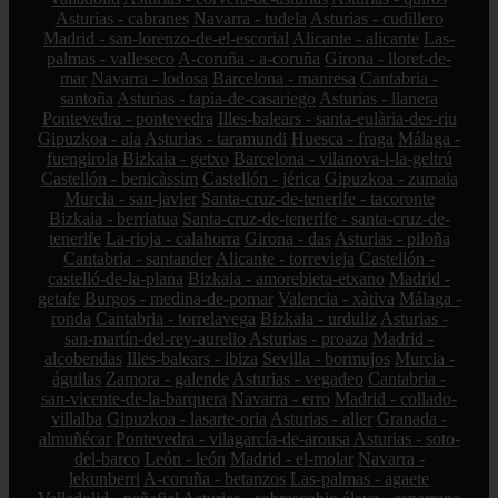
Asturias - cabranes
Navarra - tudela
Asturias - cudillero
Madrid - san-lorenzo-de-el-escorial
Alicante - alicante
Las-
palmas - valleseco
A-coruña - a-coruña
Girona - lloret-de-
mar
Navarra - lodosa
Barcelona - manresa
Cantabria -
santoña
Asturias - tapia-de-casariego
Asturias - llanera
Pontevedra - pontevedra
Illes-balears - santa-eulària-des-riu
Gipuzkoa - aia
Asturias - taramundi
Huesca - fraga
Málaga -
fuengirola
Bizkaia - getxo
Barcelona - vilanova-i-la-geltrú
Castellón - benicàssim
Castellón - jérica
Gipuzkoa - zumaia
Murcia - san-javier
Santa-cruz-de-tenerife - tacoronte
Bizkaia - berriatua
Santa-cruz-de-tenerife - santa-cruz-de-
tenerife
La-rioja - calahorra
Girona - das
Asturias - piloña
Cantabria - santander
Alicante - torrevieja
Castellón -
castelló-de-la-plana
Bizkaia - amorebieta-etxano
Madrid -
getafe
Burgos - medina-de-pomar
Valencia - xàtiva
Málaga -
ronda
Cantabria - torrelavega
Bizkaia - urduliz
Asturias -
san-martín-del-rey-aurelio
Asturias - proaza
Madrid -
alcobendas
Illes-balears - ibiza
Sevilla - bormujos
Murcia -
águilas
Zamora - galende
Asturias - vegadeo
Cantabria -
san-vicente-de-la-barquera
Navarra - erro
Madrid - collado-
villalba
Gipuzkoa - lasarte-oria
Asturias - aller
Granada -
almuñécar
Pontevedra - vilagarcía-de-arousa
Asturias - soto-
del-barco
León - león
Madrid - el-molar
Navarra -
lekunberri
A-coruña - betanzos
Las-palmas - agaete