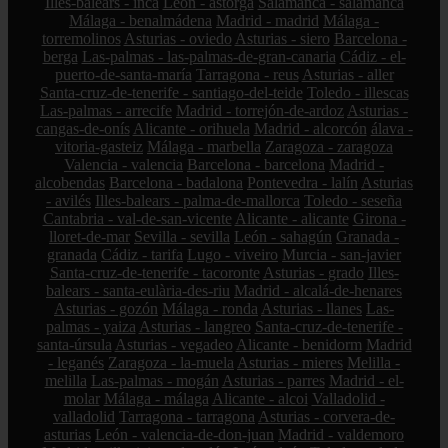
Illes-balears - inca
León - astorga
Salamanca - salamanca
Málaga - benalmádena
Madrid - madrid
Málaga -
torremolinos
Asturias - oviedo
Asturias - siero
Barcelona -
berga
Las-palmas - las-palmas-de-gran-canaria
Cádiz - el-
puerto-de-santa-maría
Tarragona - reus
Asturias - aller
Santa-cruz-de-tenerife - santiago-del-teide
Toledo - illescas
Las-palmas - arrecife
Madrid - torrejón-de-ardoz
Asturias -
cangas-de-onís
Alicante - orihuela
Madrid - alcorcón
álava -
vitoria-gasteiz
Málaga - marbella
Zaragoza - zaragoza
Valencia - valencia
Barcelona - barcelona
Madrid -
alcobendas
Barcelona - badalona
Pontevedra - lalín
Asturias
- avilés
Illes-balears - palma-de-mallorca
Toledo - seseña
Cantabria - val-de-san-vicente
Alicante - alicante
Girona -
lloret-de-mar
Sevilla - sevilla
León - sahagún
Granada -
granada
Cádiz - tarifa
Lugo - viveiro
Murcia - san-javier
Santa-cruz-de-tenerife - tacoronte
Asturias - grado
Illes-
balears - santa-eulària-des-riu
Madrid - alcalá-de-henares
Asturias - gozón
Málaga - ronda
Asturias - llanes
Las-
palmas - yaiza
Asturias - langreo
Santa-cruz-de-tenerife -
santa-úrsula
Asturias - vegadeo
Alicante - benidorm
Madrid
- leganés
Zaragoza - la-muela
Asturias - mieres
Melilla -
melilla
Las-palmas - mogán
Asturias - parres
Madrid - el-
molar
Málaga - málaga
Alicante - alcoi
Valladolid -
valladolid
Tarragona - tarragona
Asturias - corvera-de-
asturias
León - valencia-de-don-juan
Madrid - valdemoro