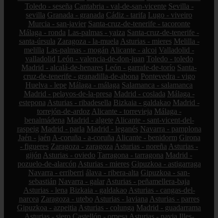
Toledo - seseña
Cantabria - val-de-san-vicente
Sevilla -
sevilla
Granada - granada
Cádiz - tarifa
Lugo - viveiro
Murcia - san-javier
Santa-cruz-de-tenerife - tacoronte
Málaga - ronda
Las-palmas - yaiza
Santa-cruz-de-tenerife -
santa-úrsula
Zaragoza - la-muela
Asturias - mieres
Melilla -
melilla
Las-palmas - mogán
Alicante - alcoi
Valladolid -
valladolid
León - valencia-de-don-juan
Toledo - toledo
Madrid - alcalá-de-henares
León - garrafe-de-torío
Santa-
cruz-de-tenerife - granadilla-de-abona
Pontevedra - vigo
Huelva - lepe
Málaga - málaga
Salamanca - salamanca
Madrid - pelayos-de-la-presa
Madrid - coslada
Málaga -
estepona
Asturias - ribadesella
Bizkaia - galdakao
Madrid -
torrejón-de-ardoz
Alicante - torrevieja
Málaga -
benalmádena
Madrid - algete
Alicante - sant-vicent-del-
raspeig
Madrid - parla
Madrid - leganés
Navarra - pamplona
Jaén - jaén
A-coruña - a-coruña
Alicante - benidorm
Girona
- figueres
Zaragoza - zaragoza
Asturias - noreña
Asturias -
gijón
Asturias - oviedo
Tarragona - tarragona
Madrid -
pozuelo-de-alarcón
Asturias - mieres
Gipuzkoa - astigarraga
Navarra - erriberri
álava - ribera-alta
Gipuzkoa - san-
sebastián
Navarra - galar
Asturias - peñamellera-baja
Asturias - lena
Bizkaia - galdakao
Asturias - cangas-del-
narcea
Zaragoza - utebo
Asturias - laviana
Asturias - parres
Gipuzkoa - azpeitia
Asturias - colunga
Madrid - guadarrama
Asturias - siero
Castellón - orpesa
Asturias - navia
Illes-