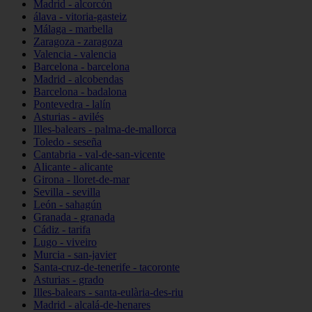
Madrid - alcorcón
álava - vitoria-gasteiz
Málaga - marbella
Zaragoza - zaragoza
Valencia - valencia
Barcelona - barcelona
Madrid - alcobendas
Barcelona - badalona
Pontevedra - lalín
Asturias - avilés
Illes-balears - palma-de-mallorca
Toledo - seseña
Cantabria - val-de-san-vicente
Alicante - alicante
Girona - lloret-de-mar
Sevilla - sevilla
León - sahagún
Granada - granada
Cádiz - tarifa
Lugo - viveiro
Murcia - san-javier
Santa-cruz-de-tenerife - tacoronte
Asturias - grado
Illes-balears - santa-eulària-des-riu
Madrid - alcalá-de-henares