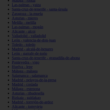
Málaga - ronda
Las-palmas - yaiza
Santa-cruz-de-tenerife - santa-úrsula
Zaragoza - la-muela
Asturias - mieres
Melilla - melilla
Las-palmas - mogán
Alicante - alcoi
Valladolid - valladolid
León - valencia-de-don-juan
Toledo - toledo
Madrid - alcalá-de-henares
León - garrafe-de-torío
Santa-cruz-de-tenerife - granadilla-de-abona
Pontevedra - vigo
Huelva - lepe
Málaga - málaga
Salamanca - salamanca
Madrid - pelayos-de-la-presa
Madrid - coslada
Málaga - estepona
Asturias - ribadesella
Bizkaia - galdakao
Madrid - torrejón-de-ardoz
Alicante - torrevieja