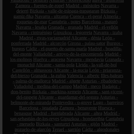
Valladolid - peñafiel
Asturias - sobrescobio
álava - asparrena
Zamora - fuentes-de-ropel
Madrid - móstoles
Navarra -
deierri
Bizkaia - valle-de-trápaga-trapagaran
Bizkaia -
gamiz-fika
Navarra - ultzama
Cuenca - el-peral
Almería -
roquetas-de-mar
Cantabria - potes
Barcelona - mataró
Navarra - lesaka
Granada - granada
Madrid - el-vellón
Navarra - cintruénigo
Gipuzkoa - legorreta
Navarra - izaba
Madrid - rivas-vaciamadrid
Alicante - dénia
León -
ponferrada
Madrid - alcorcón
Girona - palau-sator
Burgos -
burgos
Cádiz - el-puerto-de-santa-maría
Madrid - boadilla-
del-monte
Valladolid - arroyo-de-la-encomienda
Madrid -
los-molinos
Huelva - aracena
Navarra - mendavia
Granada -
monachil
Alicante - santa-pola
Lleida - la-vall-de-boí
Castellón - almassora
Alicante - la-nucia
León - priaranza-
del-bierzo
Granada - la-zubia
Valencia - alberic
Illes-balears
- palma-de-mallorca
Madrid - algete
Asturias - ribadedeva
Valladolid - medina-del-campo
Madrid - meco
Badajoz -
don-benito
Bizkaia - markina-xemein
Alicante - sant-vicent-
del-raspeig
Alicante - guardamar-del-segura
Asturias -
belmonte-de-miranda
Pontevedra - o-grove
Lugo - barreiros
Barcelona - igualada
Zamora - benavente
Huesca -
benasque
Madrid - fuenlabrada
Alicante - altea
Madrid -
san-sebastián-de-los-reyes
Gipuzkoa - hondarribia
Cantabria
- meruelo
Bizkaia - santurtzi
Asturias - gijón
Madrid -
pozuelo-de-alarcón
Teruel - sarrión
Cádiz - algodonales