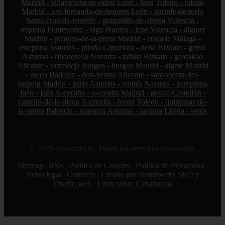
Madrid - villaviciosa-de-odón
León - león
Toledo - toledo
Madrid - san-fernando-de-henares
León - garrafe-de-torío
Santa-cruz-de-tenerife - granadilla-de-abona
Valencia -
requena
Pontevedra - vigo
Huelva - lepe
Valencia - alginet
Madrid - pelayos-de-la-presa
Madrid - coslada
Málaga -
estepona
Asturias - piloña
Gipuzkoa - deba
Bizkaia - getxo
Asturias - ribadesella
Navarra - tafalla
Bizkaia - galdakao
Alicante - torrevieja
Burgos - burgos
Madrid - algete
Madrid
- meco
Badajoz - don-benito
Alicante - sant-vicent-del-
raspeig
Madrid - parla
Asturias - valdés
Navarra - pamplona
Jaén - jaén
A-coruña - a-coruña
Madrid - getafe
Castellón -
castelló-de-la-plana
A-coruña - ferrol
Toledo - quintanar-de-
la-orden
Palencia - palencia
Asturias - laviana
Lleida - seròs
© 2026 elesbardu.es. Todos los derechos reservados.
Sitemap
|
RSS
|
Política de Cookies
|
Política de Privacidad
|
Aviso legal
|
Contacto
|
Creado por 0lemiswebs SEO y
Diseño web
|
Libro sobre Cabañuelas