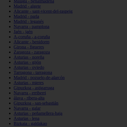
Málaga - benalmádena
Madrid - algete
Alicante - sant-vicent-del-raspeig
Madrid - parla
Madrid - leganés
Navarra - pamplona
Jaén - jaén
A-coruña - a-coruña
Alicante - benidorm
Girona - figueres
Zaragoza - zaragoza
Asturias - noreña
Asturias - gijón
Asturias - oviedo
Tarragona - tarragona
Madrid - pozuelo-de-alarcón
Asturias - mieres
Gipuzkoa - astigarraga
Navarra - erriberri
álava - ribera-alta
Gipuzkoa - san-sebastián
Navarra - galar
Asturias - peñamellera-baja
Asturias - lena
Bizkaia - galdakao