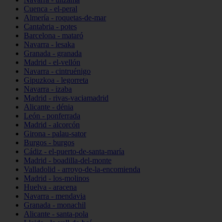
Cuenca - el-peral
Almería - roquetas-de-mar
Cantabria - potes
Barcelona - mataró
Navarra - lesaka
Granada - granada
Madrid - el-vellón
Navarra - cintruénigo
Gipuzkoa - legorreta
Navarra - izaba
Madrid - rivas-vaciamadrid
Alicante - dénia
León - ponferrada
Madrid - alcorcón
Girona - palau-sator
Burgos - burgos
Cádiz - el-puerto-de-santa-maría
Madrid - boadilla-del-monte
Valladolid - arroyo-de-la-encomienda
Madrid - los-molinos
Huelva - aracena
Navarra - mendavia
Granada - monachil
Alicante - santa-pola