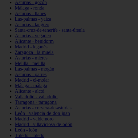
Asturias - gozón
Málaga - ronda
Asturias - llanes
Las-palmas - yaiza
Asturias - langreo
Santa-cruz-de-tenerife - santa-úrsula
Asturias - vegadeo
Alicante - benidorm
Madrid - leganés
Zaragoza - la-muela
Asturias - mieres
Melilla - melilla
Las-palmas - mogán
Asturias - parres
Madrid - el-molar
Málaga - málaga
Alicante - alcoi
Valladolid - valladolid
Tarragona - tarragona
Asturias - corvera-de-asturias
León - valencia-de-don-juan
Madrid - valdemoro
Madrid - villaviciosa-de-odón
León - león
Toledo - toledo