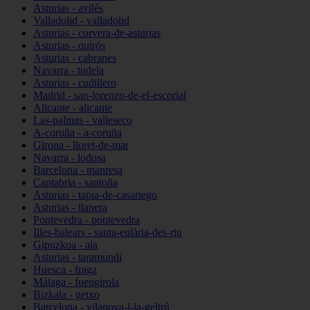
Asturias - avilés
Valladolid - valladolid
Asturias - corvera-de-asturias
Asturias - quirós
Asturias - cabranes
Navarra - tudela
Asturias - cudillero
Madrid - san-lorenzo-de-el-escorial
Alicante - alicante
Las-palmas - valleseco
A-coruña - a-coruña
Girona - lloret-de-mar
Navarra - lodosa
Barcelona - manresa
Cantabria - santoña
Asturias - tapia-de-casariego
Asturias - llanera
Pontevedra - pontevedra
Illes-balears - santa-eulària-des-riu
Gipuzkoa - aia
Asturias - taramundi
Huesca - fraga
Málaga - fuengirola
Bizkaia - getxo
Barcelona - vilanova-i-la-geltrú