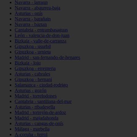
Navarra - larraun
Navarra - abaurrea-baja
Asturias - onís
Navarra - barañain
Navarra - baztan
Cantabria - entrambasaguas
León - valencia-de-don-juan
Bizkaia - valle-de-carranza
Gipuzkoa - usurbil
Gipuzkoa - urnieta
Madrid - san-fernando-de-henares
Bizkaia - loiu
Gipuzkoa - errenteria
Asturias - cabrales
Gipuzkoa - hernani
Salamanca - ciudad-rodrigo
Asturias - gozón
Madrid - torrelodones
Cantabria - santillana-del-mar
Asturias - ribadesella
Madrid - torrejón-de-ardoz
Madrid - majadahonda
Asturias - cangas-de-onís
Málaga - marbella
A-coruña - ferrol