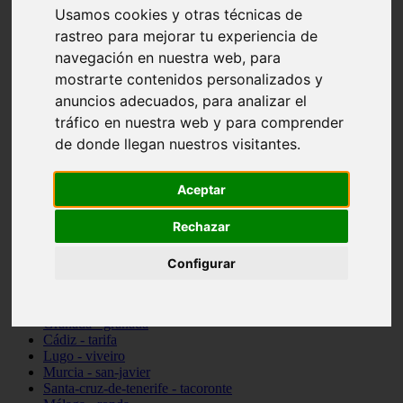
Usamos cookies y otras técnicas de
Madrid - pozuelo-de-alarcón
Teruel - sarrión
rastreo para mejorar tu experiencia de
Cádiz - algodonales
navegación en nuestra web, para
Illes-balears - inca
mostrarte contenidos personalizados y
Madrid - madrid
Málaga - torremolinos
anuncios adecuados, para analizar el
Asturias - oviedo
tráfico en nuestra web y para comprender
Cádiz - el-puerto-de-santa-maría
de donde llegan nuestros visitantes.
Asturias - aller
Toledo - illescas
álava - vitoria-gasteiz
Aceptar
Málaga - marbella
Zaragoza - zaragoza
Barcelona - barcelona
Rechazar
Valencia - valencia
Pontevedra - lalín
Configurar
Toledo - seseña
Cantabria - val-de-san-vicente
Sevilla - sevilla
Granada - granada
Cádiz - tarifa
Lugo - viveiro
Murcia - san-javier
Santa-cruz-de-tenerife - tacoronte