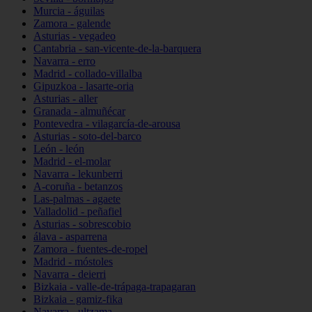
Murcia - águilas
Zamora - galende
Asturias - vegadeo
Cantabria - san-vicente-de-la-barquera
Navarra - erro
Madrid - collado-villalba
Gipuzkoa - lasarte-oria
Asturias - aller
Granada - almuñécar
Pontevedra - vilagarcía-de-arousa
Asturias - soto-del-barco
León - león
Madrid - el-molar
Navarra - lekunberri
A-coruña - betanzos
Las-palmas - agaete
Valladolid - peñafiel
Asturias - sobrescobio
álava - asparrena
Zamora - fuentes-de-ropel
Madrid - móstoles
Navarra - deierri
Bizkaia - valle-de-trápaga-trapagaran
Bizkaia - gamiz-fika
Navarra - ultzama