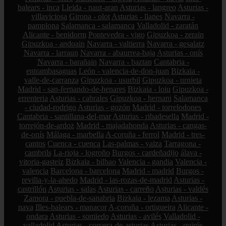
balears - inca
Lleida - naut-aran
Asturias - langreo
Asturias -
villaviciosa
Girona - olot
Asturias - llanes
Navarra -
pamplona
Salamanca - salamanca
Valladolid - zaratán
Alicante - benidorm
Pontevedra - vigo
Gipuzkoa - zerain
Gipuzkoa - andoain
Navarra - valtierra
Navarra - gesalatz
Navarra - larraun
Navarra - abaurrea-baja
Asturias - onís
Navarra - barañain
Navarra - baztan
Cantabria -
entrambasaguas
León - valencia-de-don-juan
Bizkaia -
valle-de-carranza
Gipuzkoa - usurbil
Gipuzkoa - urnieta
Madrid - san-fernando-de-henares
Bizkaia - loiu
Gipuzkoa -
errenteria
Asturias - cabrales
Gipuzkoa - hernani
Salamanca
- ciudad-rodrigo
Asturias - gozón
Madrid - torrelodones
Cantabria - santillana-del-mar
Asturias - ribadesella
Madrid -
torrejón-de-ardoz
Madrid - majadahonda
Asturias - cangas-
de-onís
Málaga - marbella
A-coruña - ferrol
Madrid - tres-
cantos
Cuenca - cuenca
Las-palmas - yaiza
Tarragona -
cambrils
La-rioja - logroño
Burgos - cardeñadijo
álava -
vitoria-gasteiz
Bizkaia - bilbao
Valencia - gandia
Valencia -
valencia
Barcelona - barcelona
Madrid - madrid
Burgos -
revilla-y-la-ahedo
Madrid - las-rozas-de-madrid
Asturias -
castrillón
Asturias - salas
Asturias - carreño
Asturias - valdés
Zamora - puebla-de-sanabria
Bizkaia - lezama
Asturias -
nava
Illes-balears - manacor
A-coruña - ortigueira
Alicante -
ondara
Asturias - somiedo
Asturias - avilés
Valladolid -
valladolid
Asturias - corvera-de-asturias
Asturias - quirós