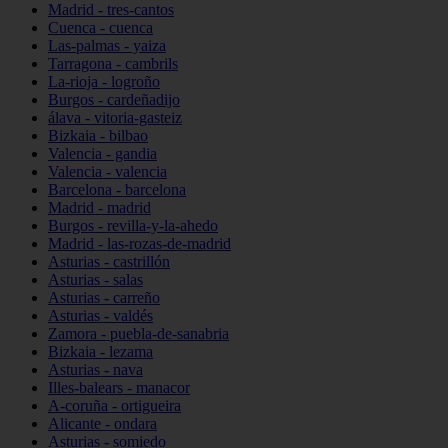
Madrid - tres-cantos
Cuenca - cuenca
Las-palmas - yaiza
Tarragona - cambrils
La-rioja - logroño
Burgos - cardeñadijo
álava - vitoria-gasteiz
Bizkaia - bilbao
Valencia - gandia
Valencia - valencia
Barcelona - barcelona
Madrid - madrid
Burgos - revilla-y-la-ahedo
Madrid - las-rozas-de-madrid
Asturias - castrillón
Asturias - salas
Asturias - carreño
Asturias - valdés
Zamora - puebla-de-sanabria
Bizkaia - lezama
Asturias - nava
Illes-balears - manacor
A-coruña - ortigueira
Alicante - ondara
Asturias - somiedo