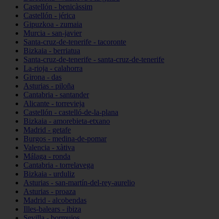
Castellón - benicàssim
Castellón - jérica
Gipuzkoa - zumaia
Murcia - san-javier
Santa-cruz-de-tenerife - tacoronte
Bizkaia - berriatua
Santa-cruz-de-tenerife - santa-cruz-de-tenerife
La-rioja - calahorra
Girona - das
Asturias - piloña
Cantabria - santander
Alicante - torrevieja
Castellón - castelló-de-la-plana
Bizkaia - amorebieta-etxano
Madrid - getafe
Burgos - medina-de-pomar
Valencia - xàtiva
Málaga - ronda
Cantabria - torrelavega
Bizkaia - urduliz
Asturias - san-martín-del-rey-aurelio
Asturias - proaza
Madrid - alcobendas
Illes-balears - ibiza
Sevilla - bormujos