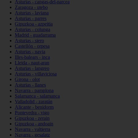
Asturias - cangas-del-narcea
Zaragoza - utebo
Asturias - laviana
Asturias - parres
Gipuzkoa - azpeitia
Asturias - colunga
Madrid - guadarrama
Asturias - siero
Castellón - orpesa
Asturias - navia
Illes-balears - inca
Lleida - naut-aran
Asturias - langreo
Asturias - villaviciosa
Girona - olot
Asturias - llanes
Navarra - pamplona
Salamanca - salamanca
Valladolid - zaratán
Alicante - benidorm
Pontevedra - vigo
Gipuzkoa - zerain
Gipuzkoa - andoain
Navarra - valtierra
Navarra - gesalatz