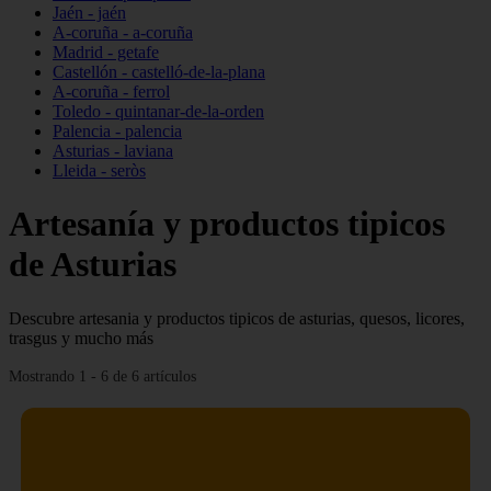
Jaén - jaén
A-coruña - a-coruña
Madrid - getafe
Castellón - castelló-de-la-plana
A-coruña - ferrol
Toledo - quintanar-de-la-orden
Palencia - palencia
Asturias - laviana
Lleida - seròs
Artesanía y productos tipicos
de Asturias
Descubre artesania y productos tipicos de asturias, quesos, licores,
trasgus y mucho más
Mostrando 1 - 6 de 6 artículos