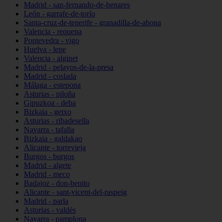
Madrid - san-fernando-de-henares
León - garrafe-de-torío
Santa-cruz-de-tenerife - granadilla-de-abona
Valencia - requena
Pontevedra - vigo
Huelva - lepe
Valencia - alginet
Madrid - pelayos-de-la-presa
Madrid - coslada
Málaga - estepona
Asturias - piloña
Gipuzkoa - deba
Bizkaia - getxo
Asturias - ribadesella
Navarra - tafalla
Bizkaia - galdakao
Alicante - torrevieja
Burgos - burgos
Madrid - algete
Madrid - meco
Badajoz - don-benito
Alicante - sant-vicent-del-raspeig
Madrid - parla
Asturias - valdés
Navarra - pamplona