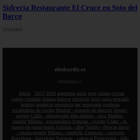
Sidrería Restaurante El Cruce en Soto del
Barco
12/12/2025
elesbardu.es
elesbardu.es
Inicio
2015
2016
argentina
arroz
aves
carnes
cocina
casera
comidas
espana
huevos
mariscos
otros
pasta
pescado
postres
producto
reposteria
tag
venezuela
verduras
vocabulario de cocina
Madrid - pozuelo-de-alarcón
Teruel -
sarrión
Cádiz - algodonales
Illes-balears - inca
Madrid -
madrid
Málaga - torremolinos
Asturias - oviedo
Cádiz - el-
puerto-de-santa-maría
Asturias - aller
Toledo - illescas
álava
- vitoria-gasteiz
Málaga - marbella
Zaragoza - zaragoza
Barcelona - barcelona
Valencia - valencia
Pontevedra - lalín