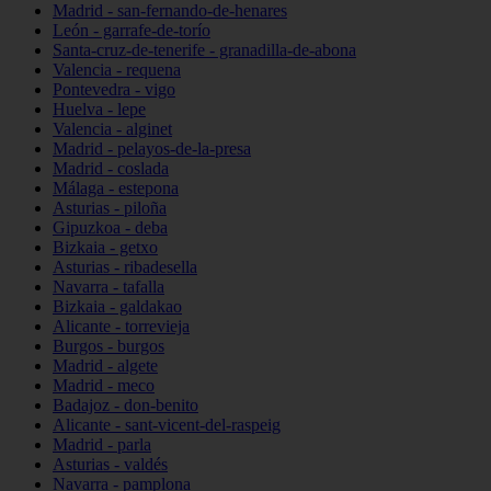
Madrid - san-fernando-de-henares
León - garrafe-de-torío
Santa-cruz-de-tenerife - granadilla-de-abona
Valencia - requena
Pontevedra - vigo
Huelva - lepe
Valencia - alginet
Madrid - pelayos-de-la-presa
Madrid - coslada
Málaga - estepona
Asturias - piloña
Gipuzkoa - deba
Bizkaia - getxo
Asturias - ribadesella
Navarra - tafalla
Bizkaia - galdakao
Alicante - torrevieja
Burgos - burgos
Madrid - algete
Madrid - meco
Badajoz - don-benito
Alicante - sant-vicent-del-raspeig
Madrid - parla
Asturias - valdés
Navarra - pamplona