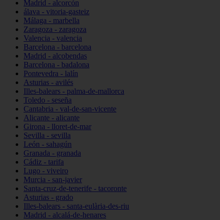
Madrid - alcorcón
álava - vitoria-gasteiz
Málaga - marbella
Zaragoza - zaragoza
Valencia - valencia
Barcelona - barcelona
Madrid - alcobendas
Barcelona - badalona
Pontevedra - lalín
Asturias - avilés
Illes-balears - palma-de-mallorca
Toledo - seseña
Cantabria - val-de-san-vicente
Alicante - alicante
Girona - lloret-de-mar
Sevilla - sevilla
León - sahagún
Granada - granada
Cádiz - tarifa
Lugo - viveiro
Murcia - san-javier
Santa-cruz-de-tenerife - tacoronte
Asturias - grado
Illes-balears - santa-eulària-des-riu
Madrid - alcalá-de-henares