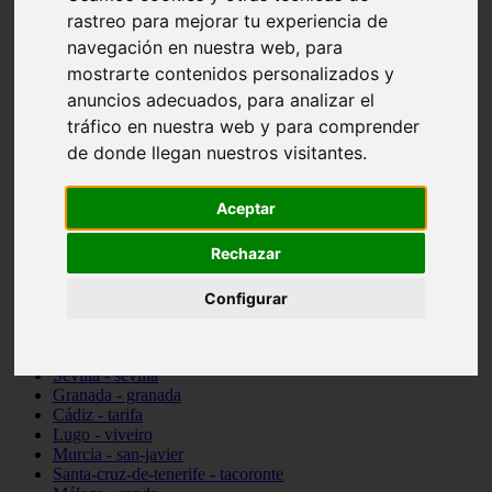
Madrid - pozuelo-de-alarcón
rastreo para mejorar tu experiencia de
Teruel - sarrión
navegación en nuestra web, para
Cádiz - algodonales
mostrarte contenidos personalizados y
Illes-balears - inca
Madrid - madrid
anuncios adecuados, para analizar el
Málaga - torremolinos
tráfico en nuestra web y para comprender
Asturias - oviedo
de donde llegan nuestros visitantes.
Cádiz - el-puerto-de-santa-maría
Asturias - aller
Toledo - illescas
Aceptar
álava - vitoria-gasteiz
Málaga - marbella
Rechazar
Zaragoza - zaragoza
Barcelona - barcelona
Valencia - valencia
Configurar
Pontevedra - lalín
Toledo - seseña
Cantabria - val-de-san-vicente
Sevilla - sevilla
Granada - granada
Cádiz - tarifa
Lugo - viveiro
Murcia - san-javier
Santa-cruz-de-tenerife - tacoronte