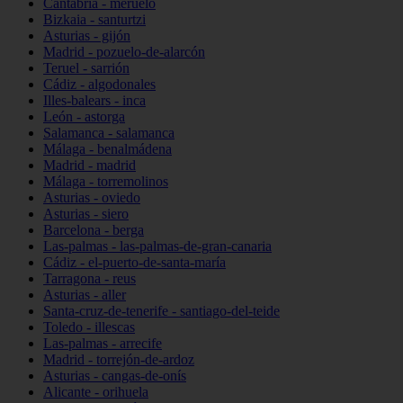
Cantabria - meruelo
Bizkaia - santurtzi
Asturias - gijón
Madrid - pozuelo-de-alarcón
Teruel - sarrión
Cádiz - algodonales
Illes-balears - inca
León - astorga
Salamanca - salamanca
Málaga - benalmádena
Madrid - madrid
Málaga - torremolinos
Asturias - oviedo
Asturias - siero
Barcelona - berga
Las-palmas - las-palmas-de-gran-canaria
Cádiz - el-puerto-de-santa-maría
Tarragona - reus
Asturias - aller
Santa-cruz-de-tenerife - santiago-del-teide
Toledo - illescas
Las-palmas - arrecife
Madrid - torrejón-de-ardoz
Asturias - cangas-de-onís
Alicante - orihuela