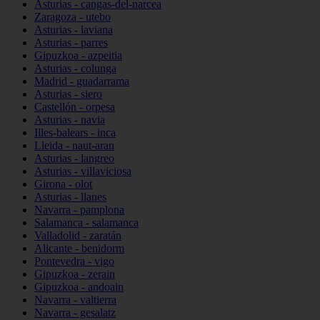
Asturias - cangas-del-narcea
Zaragoza - utebo
Asturias - laviana
Asturias - parres
Gipuzkoa - azpeitia
Asturias - colunga
Madrid - guadarrama
Asturias - siero
Castellón - orpesa
Asturias - navia
Illes-balears - inca
Lleida - naut-aran
Asturias - langreo
Asturias - villaviciosa
Girona - olot
Asturias - llanes
Navarra - pamplona
Salamanca - salamanca
Valladolid - zaratán
Alicante - benidorm
Pontevedra - vigo
Gipuzkoa - zerain
Gipuzkoa - andoain
Navarra - valtierra
Navarra - gesalatz