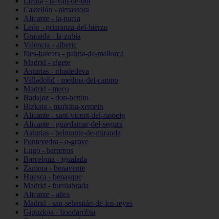
Lleida - la-vall-de-boí
Castellón - almassora
Alicante - la-nucia
León - priaranza-del-bierzo
Granada - la-zubia
Valencia - alberic
Illes-balears - palma-de-mallorca
Madrid - algete
Asturias - ribadedeva
Valladolid - medina-del-campo
Madrid - meco
Badajoz - don-benito
Bizkaia - markina-xemein
Alicante - sant-vicent-del-raspeig
Alicante - guardamar-del-segura
Asturias - belmonte-de-miranda
Pontevedra - o-grove
Lugo - barreiros
Barcelona - igualada
Zamora - benavente
Huesca - benasque
Madrid - fuenlabrada
Alicante - altea
Madrid - san-sebastián-de-los-reyes
Gipuzkoa - hondarribia