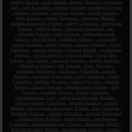
raspeig
Madrid - parla
Madrid - leganés
Navarra - pamplona
Jaén - jaén
A-coruña - a-coruña
Alicante - benidorm
Girona
- figueres
Zaragoza - zaragoza
Asturias - noreña
Asturias -
gijón
Asturias - oviedo
Tarragona - tarragona
Madrid -
pozuelo-de-alarcón
Asturias - mieres
Gipuzkoa - astigarraga
Navarra - erriberri
álava - ribera-alta
Gipuzkoa - san-
sebastián
Navarra - galar
Asturias - peñamellera-baja
Asturias - lena
Bizkaia - galdakao
Asturias - cangas-del-
narcea
Zaragoza - utebo
Asturias - laviana
Asturias - parres
Gipuzkoa - azpeitia
Asturias - colunga
Madrid - guadarrama
Asturias - siero
Castellón - orpesa
Asturias - navia
Illes-
balears - inca
Lleida - naut-aran
Asturias - langreo
Asturias -
villaviciosa
Girona - olot
Asturias - llanes
Navarra -
pamplona
Salamanca - salamanca
Valladolid - zaratán
Alicante - benidorm
Pontevedra - vigo
Gipuzkoa - zerain
Gipuzkoa - andoain
Navarra - valtierra
Navarra - gesalatz
Navarra - larraun
Navarra - abaurrea-baja
Asturias - onís
Navarra - barañain
Navarra - baztan
Cantabria -
entrambasaguas
León - valencia-de-don-juan
Bizkaia -
valle-de-carranza
Gipuzkoa - usurbil
Gipuzkoa - urnieta
Madrid - san-fernando-de-henares
Bizkaia - loiu
Gipuzkoa -
errenteria
Asturias - cabrales
Gipuzkoa - hernani
Salamanca
- ciudad-rodrigo
Asturias - gozón
Madrid - torrelodones
Cantabria - santillana-del-mar
Asturias - ribadesella
Madrid -
torrejón-de-ardoz
Madrid - majadahonda
Asturias - cangas-