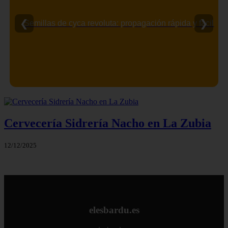
❮
❯
Semillas de cyca revoluta: propagación rápida y fácil
Cervecería Sidrería Nacho en La Zubia
12/12/2025
elesbardu.es