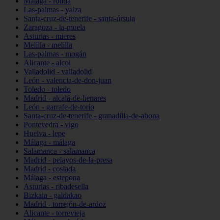
Málaga - ronda
Las-palmas - yaiza
Santa-cruz-de-tenerife - santa-úrsula
Zaragoza - la-muela
Asturias - mieres
Melilla - melilla
Las-palmas - mogán
Alicante - alcoi
Valladolid - valladolid
León - valencia-de-don-juan
Toledo - toledo
Madrid - alcalá-de-henares
León - garrafe-de-torío
Santa-cruz-de-tenerife - granadilla-de-abona
Pontevedra - vigo
Huelva - lepe
Málaga - málaga
Salamanca - salamanca
Madrid - pelayos-de-la-presa
Madrid - coslada
Málaga - estepona
Asturias - ribadesella
Bizkaia - galdakao
Madrid - torrejón-de-ardoz
Alicante - torrevieja