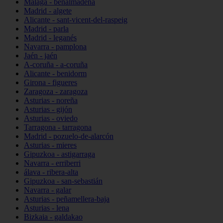
Málaga - benalmádena
Madrid - algete
Alicante - sant-vicent-del-raspeig
Madrid - parla
Madrid - leganés
Navarra - pamplona
Jaén - jaén
A-coruña - a-coruña
Alicante - benidorm
Girona - figueres
Zaragoza - zaragoza
Asturias - noreña
Asturias - gijón
Asturias - oviedo
Tarragona - tarragona
Madrid - pozuelo-de-alarcón
Asturias - mieres
Gipuzkoa - astigarraga
Navarra - erriberri
álava - ribera-alta
Gipuzkoa - san-sebastián
Navarra - galar
Asturias - peñamellera-baja
Asturias - lena
Bizkaia - galdakao