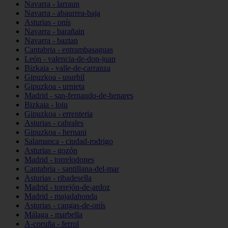
Navarra - larraun
Navarra - abaurrea-baja
Asturias - onís
Navarra - barañain
Navarra - baztan
Cantabria - entrambasaguas
León - valencia-de-don-juan
Bizkaia - valle-de-carranza
Gipuzkoa - usurbil
Gipuzkoa - urnieta
Madrid - san-fernando-de-henares
Bizkaia - loiu
Gipuzkoa - errenteria
Asturias - cabrales
Gipuzkoa - hernani
Salamanca - ciudad-rodrigo
Asturias - gozón
Madrid - torrelodones
Cantabria - santillana-del-mar
Asturias - ribadesella
Madrid - torrejón-de-ardoz
Madrid - majadahonda
Asturias - cangas-de-onís
Málaga - marbella
A-coruña - ferrol