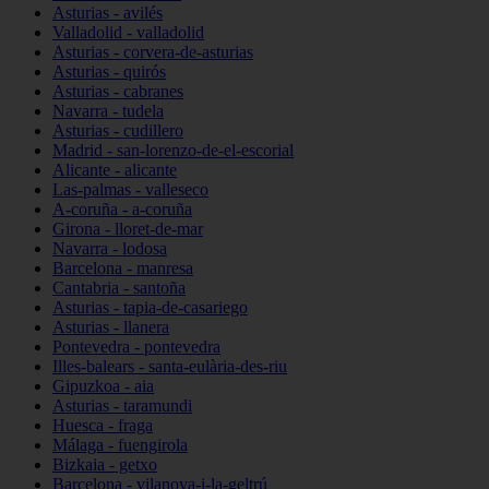
Asturias - avilés
Valladolid - valladolid
Asturias - corvera-de-asturias
Asturias - quirós
Asturias - cabranes
Navarra - tudela
Asturias - cudillero
Madrid - san-lorenzo-de-el-escorial
Alicante - alicante
Las-palmas - valleseco
A-coruña - a-coruña
Girona - lloret-de-mar
Navarra - lodosa
Barcelona - manresa
Cantabria - santoña
Asturias - tapia-de-casariego
Asturias - llanera
Pontevedra - pontevedra
Illes-balears - santa-eulària-des-riu
Gipuzkoa - aia
Asturias - taramundi
Huesca - fraga
Málaga - fuengirola
Bizkaia - getxo
Barcelona - vilanova-i-la-geltrú