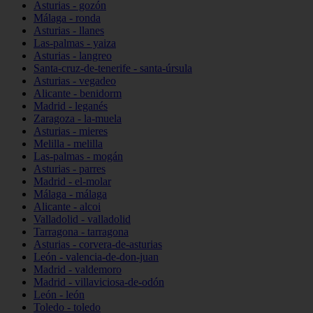
Asturias - gozón
Málaga - ronda
Asturias - llanes
Las-palmas - yaiza
Asturias - langreo
Santa-cruz-de-tenerife - santa-úrsula
Asturias - vegadeo
Alicante - benidorm
Madrid - leganés
Zaragoza - la-muela
Asturias - mieres
Melilla - melilla
Las-palmas - mogán
Asturias - parres
Madrid - el-molar
Málaga - málaga
Alicante - alcoi
Valladolid - valladolid
Tarragona - tarragona
Asturias - corvera-de-asturias
León - valencia-de-don-juan
Madrid - valdemoro
Madrid - villaviciosa-de-odón
León - león
Toledo - toledo