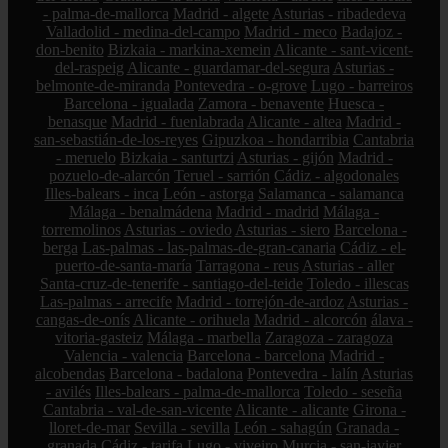
- palma-de-mallorca
Madrid - algete
Asturias - ribadedeva
Valladolid - medina-del-campo
Madrid - meco
Badajoz -
don-benito
Bizkaia - markina-xemein
Alicante - sant-vicent-
del-raspeig
Alicante - guardamar-del-segura
Asturias -
belmonte-de-miranda
Pontevedra - o-grove
Lugo - barreiros
Barcelona - igualada
Zamora - benavente
Huesca -
benasque
Madrid - fuenlabrada
Alicante - altea
Madrid -
san-sebastián-de-los-reyes
Gipuzkoa - hondarribia
Cantabria
- meruelo
Bizkaia - santurtzi
Asturias - gijón
Madrid -
pozuelo-de-alarcón
Teruel - sarrión
Cádiz - algodonales
Illes-balears - inca
León - astorga
Salamanca - salamanca
Málaga - benalmádena
Madrid - madrid
Málaga -
torremolinos
Asturias - oviedo
Asturias - siero
Barcelona -
berga
Las-palmas - las-palmas-de-gran-canaria
Cádiz - el-
puerto-de-santa-maría
Tarragona - reus
Asturias - aller
Santa-cruz-de-tenerife - santiago-del-teide
Toledo - illescas
Las-palmas - arrecife
Madrid - torrejón-de-ardoz
Asturias -
cangas-de-onís
Alicante - orihuela
Madrid - alcorcón
álava -
vitoria-gasteiz
Málaga - marbella
Zaragoza - zaragoza
Valencia - valencia
Barcelona - barcelona
Madrid -
alcobendas
Barcelona - badalona
Pontevedra - lalín
Asturias
- avilés
Illes-balears - palma-de-mallorca
Toledo - seseña
Cantabria - val-de-san-vicente
Alicante - alicante
Girona -
lloret-de-mar
Sevilla - sevilla
León - sahagún
Granada -
granada
Cádiz - tarifa
Lugo - viveiro
Murcia - san-javier