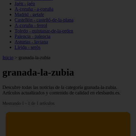
Jaén - jaén
A-coruña - a-coruña
Madrid - getafe
Castellón - castelló-de-la-plana
A-coruña - ferrol
Toledo - quintanar-de-la-orden
Palencia - palencia
Asturias - laviana
Lleida - seròs
Inicio
>
granada-la-zubia
granada-la-zubia
Descubre todas las noticias de la categoría granada-la-zubia.
Artículos actualizados y contenido de calidad en elesbardu.es.
Mostrando 1 - 1 de 1 artículos