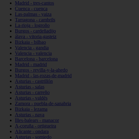
Madrid - tres-cantos
Cuenca - cuenca
Las-palmas - yaiza
Tarragona - cambrils
La-rioja - logroño
Burgos - cardeñadijo
álava - vitoria-gasteiz
Bizkaia - bilbao
Valencia - gandia
Valencia - valencia
Barcelona - barcelona
Madrid - madrid
Burgos - revilla-y-la-ahedo
Madrid - las-rozas-de-madrid
Asturias - castrillón
Asturias - salas
Asturias - carreño
Asturias - valdés
Zamora - puebla-de-sanabria
Bizkaia - lezama
Asturias - nava
Illes-balears - manacor
A-coruña - ortigueira
Alicante - ondara
Asturias - somiedo