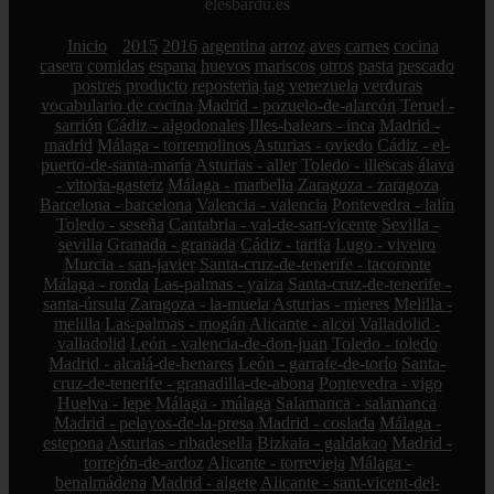
elesbardu.es
Inicio
2015
2016
argentina
arroz
aves
carnes
cocina
casera
comidas
espana
huevos
mariscos
otros
pasta
pescado
postres
producto
reposteria
tag
venezuela
verduras
vocabulario de cocina
Madrid - pozuelo-de-alarcón
Teruel -
sarrión
Cádiz - algodonales
Illes-balears - inca
Madrid -
madrid
Málaga - torremolinos
Asturias - oviedo
Cádiz - el-
puerto-de-santa-maría
Asturias - aller
Toledo - illescas
álava
- vitoria-gasteiz
Málaga - marbella
Zaragoza - zaragoza
Barcelona - barcelona
Valencia - valencia
Pontevedra - lalín
Toledo - seseña
Cantabria - val-de-san-vicente
Sevilla -
sevilla
Granada - granada
Cádiz - tarifa
Lugo - viveiro
Murcia - san-javier
Santa-cruz-de-tenerife - tacoronte
Málaga - ronda
Las-palmas - yaiza
Santa-cruz-de-tenerife -
santa-úrsula
Zaragoza - la-muela
Asturias - mieres
Melilla -
melilla
Las-palmas - mogán
Alicante - alcoi
Valladolid -
valladolid
León - valencia-de-don-juan
Toledo - toledo
Madrid - alcalá-de-henares
León - garrafe-de-torío
Santa-
cruz-de-tenerife - granadilla-de-abona
Pontevedra - vigo
Huelva - lepe
Málaga - málaga
Salamanca - salamanca
Madrid - pelayos-de-la-presa
Madrid - coslada
Málaga -
estepona
Asturias - ribadesella
Bizkaia - galdakao
Madrid -
torrejón-de-ardoz
Alicante - torrevieja
Málaga -
benalmádena
Madrid - algete
Alicante - sant-vicent-del-