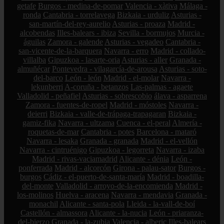
getafe
Burgos - medina-de-pomar
Valencia - xàtiva
Málaga -
ronda
Cantabria - torrelavega
Bizkaia - urduliz
Asturias -
san-martín-del-rey-aurelio
Asturias - proaza
Madrid -
alcobendas
Illes-balears - ibiza
Sevilla - bormujos
Murcia -
águilas
Zamora - galende
Asturias - vegadeo
Cantabria -
san-vicente-de-la-barquera
Navarra - erro
Madrid - collado-
villalba
Gipuzkoa - lasarte-oria
Asturias - aller
Granada -
almuñécar
Pontevedra - vilagarcía-de-arousa
Asturias - soto-
del-barco
León - león
Madrid - el-molar
Navarra -
lekunberri
A-coruña - betanzos
Las-palmas - agaete
Valladolid - peñafiel
Asturias - sobrescobio
álava - asparrena
Zamora - fuentes-de-ropel
Madrid - móstoles
Navarra -
deierri
Bizkaia - valle-de-trápaga-trapagaran
Bizkaia -
gamiz-fika
Navarra - ultzama
Cuenca - el-peral
Almería -
roquetas-de-mar
Cantabria - potes
Barcelona - mataró
Navarra - lesaka
Granada - granada
Madrid - el-vellón
Navarra - cintruénigo
Gipuzkoa - legorreta
Navarra - izaba
Madrid - rivas-vaciamadrid
Alicante - dénia
León -
ponferrada
Madrid - alcorcón
Girona - palau-sator
Burgos -
burgos
Cádiz - el-puerto-de-santa-maría
Madrid - boadilla-
del-monte
Valladolid - arroyo-de-la-encomienda
Madrid -
los-molinos
Huelva - aracena
Navarra - mendavia
Granada -
monachil
Alicante - santa-pola
Lleida - la-vall-de-boí
Castellón - almassora
Alicante - la-nucia
León - priaranza-
del-bierzo
Granada - la-zubia
Valencia - alberic
Illes-balears