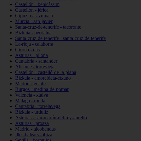
Castellón - benicàssim
Castellón - jérica
Gipuzkoa - zumaia
Murcia - san-javier
Santa-cruz-de-tenerife - tacoronte
Bizkaia - berriatua
Santa-cruz-de-tenerife - santa-cruz-de-tenerife
La-rioja - calahorra
Girona - das
Asturias - piloña
Cantabria - santander
Alicante - torrevieja
Castellón - castelló-de-la-plana
Bizkaia - amorebieta-etxano
Madrid - getafe
Burgos - medina-de-pomar
Valencia - xàtiva
Málaga - ronda
Cantabria - torrelavega
Bizkaia - urduliz
Asturias - san-martín-del-rey-aurelio
Asturias - proaza
Madrid - alcobendas
Illes-balears - ibiza
Sevilla - bormujos