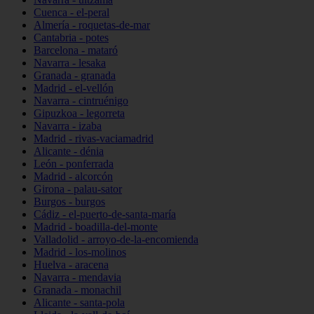
Cuenca - el-peral
Almería - roquetas-de-mar
Cantabria - potes
Barcelona - mataró
Navarra - lesaka
Granada - granada
Madrid - el-vellón
Navarra - cintruénigo
Gipuzkoa - legorreta
Navarra - izaba
Madrid - rivas-vaciamadrid
Alicante - dénia
León - ponferrada
Madrid - alcorcón
Girona - palau-sator
Burgos - burgos
Cádiz - el-puerto-de-santa-maría
Madrid - boadilla-del-monte
Valladolid - arroyo-de-la-encomienda
Madrid - los-molinos
Huelva - aracena
Navarra - mendavia
Granada - monachil
Alicante - santa-pola