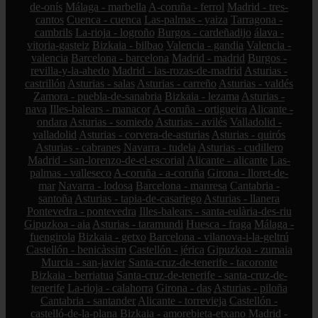
de-onís
Málaga - marbella
A-coruña - ferrol
Madrid - tres-
cantos
Cuenca - cuenca
Las-palmas - yaiza
Tarragona -
cambrils
La-rioja - logroño
Burgos - cardeñadijo
álava -
vitoria-gasteiz
Bizkaia - bilbao
Valencia - gandia
Valencia -
valencia
Barcelona - barcelona
Madrid - madrid
Burgos -
revilla-y-la-ahedo
Madrid - las-rozas-de-madrid
Asturias -
castrillón
Asturias - salas
Asturias - carreño
Asturias - valdés
Zamora - puebla-de-sanabria
Bizkaia - lezama
Asturias -
nava
Illes-balears - manacor
A-coruña - ortigueira
Alicante -
ondara
Asturias - somiedo
Asturias - avilés
Valladolid -
valladolid
Asturias - corvera-de-asturias
Asturias - quirós
Asturias - cabranes
Navarra - tudela
Asturias - cudillero
Madrid - san-lorenzo-de-el-escorial
Alicante - alicante
Las-
palmas - valleseco
A-coruña - a-coruña
Girona - lloret-de-
mar
Navarra - lodosa
Barcelona - manresa
Cantabria -
santoña
Asturias - tapia-de-casariego
Asturias - llanera
Pontevedra - pontevedra
Illes-balears - santa-eulària-des-riu
Gipuzkoa - aia
Asturias - taramundi
Huesca - fraga
Málaga -
fuengirola
Bizkaia - getxo
Barcelona - vilanova-i-la-geltrú
Castellón - benicàssim
Castellón - jérica
Gipuzkoa - zumaia
Murcia - san-javier
Santa-cruz-de-tenerife - tacoronte
Bizkaia - berriatua
Santa-cruz-de-tenerife - santa-cruz-de-
tenerife
La-rioja - calahorra
Girona - das
Asturias - piloña
Cantabria - santander
Alicante - torrevieja
Castellón -
castelló-de-la-plana
Bizkaia - amorebieta-etxano
Madrid -