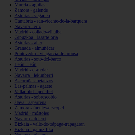
Murcia - águilas
Zamora - galende
Asturias - vegadeo
Cantabria - san-vicente-de-la-barquera
Navarra - erro
Madrid - collado-villalba
Gipuzkoa - lasarte-oria
Asturias - aller
Granada - almuñécar
Pontevedra - vilagarcía-de-arousa
Asturias - soto-del-barco
León - león
Madrid - el-molar
Navarra - lekunberri
A-coruña - betanzos
Las-palmas - agaete
Valladolid - peñafiel
Asturias - sobrescobio
álava - asparrena
Zamora - fuentes-de-ropel
Madrid - móstoles
Navarra - deierri
Bizkaia - valle-de-trápaga-trapagaran
Bizkaia - gamiz-fika
Navarra - ultzama