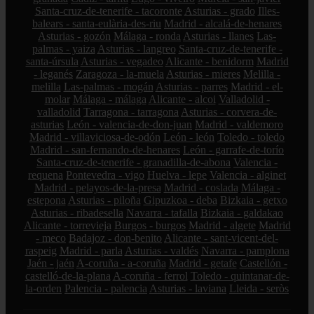
Santa-cruz-de-tenerife - tacoronte
Asturias - grado
Illes-
balears - santa-eulària-des-riu
Madrid - alcalá-de-henares
Asturias - gozón
Málaga - ronda
Asturias - llanes
Las-
palmas - yaiza
Asturias - langreo
Santa-cruz-de-tenerife -
santa-úrsula
Asturias - vegadeo
Alicante - benidorm
Madrid
- leganés
Zaragoza - la-muela
Asturias - mieres
Melilla -
melilla
Las-palmas - mogán
Asturias - parres
Madrid - el-
molar
Málaga - málaga
Alicante - alcoi
Valladolid -
valladolid
Tarragona - tarragona
Asturias - corvera-de-
asturias
León - valencia-de-don-juan
Madrid - valdemoro
Madrid - villaviciosa-de-odón
León - león
Toledo - toledo
Madrid - san-fernando-de-henares
León - garrafe-de-torío
Santa-cruz-de-tenerife - granadilla-de-abona
Valencia -
requena
Pontevedra - vigo
Huelva - lepe
Valencia - alginet
Madrid - pelayos-de-la-presa
Madrid - coslada
Málaga -
estepona
Asturias - piloña
Gipuzkoa - deba
Bizkaia - getxo
Asturias - ribadesella
Navarra - tafalla
Bizkaia - galdakao
Alicante - torrevieja
Burgos - burgos
Madrid - algete
Madrid
- meco
Badajoz - don-benito
Alicante - sant-vicent-del-
raspeig
Madrid - parla
Asturias - valdés
Navarra - pamplona
Jaén - jaén
A-coruña - a-coruña
Madrid - getafe
Castellón -
castelló-de-la-plana
A-coruña - ferrol
Toledo - quintanar-de-
la-orden
Palencia - palencia
Asturias - laviana
Lleida - seròs