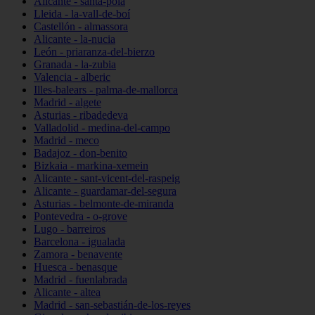
Alicante - santa-pola
Lleida - la-vall-de-boí
Castellón - almassora
Alicante - la-nucia
León - priaranza-del-bierzo
Granada - la-zubia
Valencia - alberic
Illes-balears - palma-de-mallorca
Madrid - algete
Asturias - ribadedeva
Valladolid - medina-del-campo
Madrid - meco
Badajoz - don-benito
Bizkaia - markina-xemein
Alicante - sant-vicent-del-raspeig
Alicante - guardamar-del-segura
Asturias - belmonte-de-miranda
Pontevedra - o-grove
Lugo - barreiros
Barcelona - igualada
Zamora - benavente
Huesca - benasque
Madrid - fuenlabrada
Alicante - altea
Madrid - san-sebastián-de-los-reyes