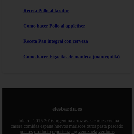
Receta Pollo al taratur
Como hacer Pollo al appletiser
Receta Pan integral con cerveza
Como hacer Figacitas de manteca (mantequilla)
elesbardu.es
Inicio
2015
2016
argentina
arroz
aves
carnes
cocina
casera
comidas
espana
huevos
mariscos
otros
pasta
pescado
postres
producto
reposteria
tag
venezuela
verduras