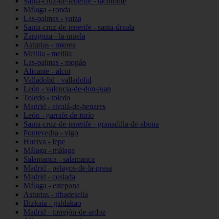
Santa-cruz-de-tenerife - tacoronte
Málaga - ronda
Las-palmas - yaiza
Santa-cruz-de-tenerife - santa-úrsula
Zaragoza - la-muela
Asturias - mieres
Melilla - melilla
Las-palmas - mogán
Alicante - alcoi
Valladolid - valladolid
León - valencia-de-don-juan
Toledo - toledo
Madrid - alcalá-de-henares
León - garrafe-de-torío
Santa-cruz-de-tenerife - granadilla-de-abona
Pontevedra - vigo
Huelva - lepe
Málaga - málaga
Salamanca - salamanca
Madrid - pelayos-de-la-presa
Madrid - coslada
Málaga - estepona
Asturias - ribadesella
Bizkaia - galdakao
Madrid - torrejón-de-ardoz