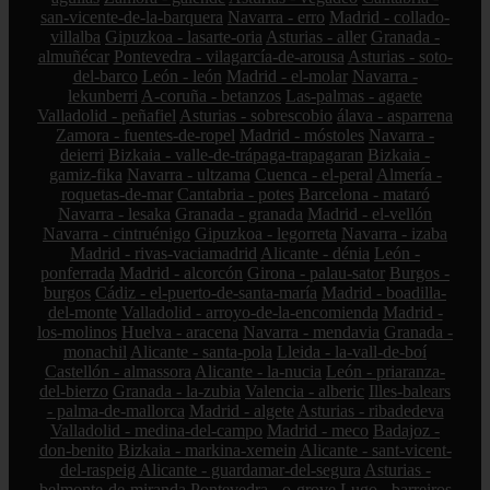
san-vicente-de-la-barquera
Navarra - erro
Madrid - collado-
villalba
Gipuzkoa - lasarte-oria
Asturias - aller
Granada -
almuñécar
Pontevedra - vilagarcía-de-arousa
Asturias - soto-
del-barco
León - león
Madrid - el-molar
Navarra -
lekunberri
A-coruña - betanzos
Las-palmas - agaete
Valladolid - peñafiel
Asturias - sobrescobio
álava - asparrena
Zamora - fuentes-de-ropel
Madrid - móstoles
Navarra -
deierri
Bizkaia - valle-de-trápaga-trapagaran
Bizkaia -
gamiz-fika
Navarra - ultzama
Cuenca - el-peral
Almería -
roquetas-de-mar
Cantabria - potes
Barcelona - mataró
Navarra - lesaka
Granada - granada
Madrid - el-vellón
Navarra - cintruénigo
Gipuzkoa - legorreta
Navarra - izaba
Madrid - rivas-vaciamadrid
Alicante - dénia
León -
ponferrada
Madrid - alcorcón
Girona - palau-sator
Burgos -
burgos
Cádiz - el-puerto-de-santa-maría
Madrid - boadilla-
del-monte
Valladolid - arroyo-de-la-encomienda
Madrid -
los-molinos
Huelva - aracena
Navarra - mendavia
Granada -
monachil
Alicante - santa-pola
Lleida - la-vall-de-boí
Castellón - almassora
Alicante - la-nucia
León - priaranza-
del-bierzo
Granada - la-zubia
Valencia - alberic
Illes-balears
- palma-de-mallorca
Madrid - algete
Asturias - ribadedeva
Valladolid - medina-del-campo
Madrid - meco
Badajoz -
don-benito
Bizkaia - markina-xemein
Alicante - sant-vicent-
del-raspeig
Alicante - guardamar-del-segura
Asturias -
belmonte-de-miranda
Pontevedra - o-grove
Lugo - barreiros