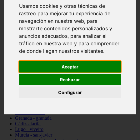
vocabulario de cocina
Usamos cookies y otras técnicas de
Madrid - pozuelo-de-alarcón
rastreo para mejorar tu experiencia de
Teruel - sarrión
navegación en nuestra web, para
Cádiz - algodonales
Illes-balears - inca
mostrarte contenidos personalizados y
Madrid - madrid
anuncios adecuados, para analizar el
Málaga - torremolinos
tráfico en nuestra web y para comprender
Asturias - oviedo
Cádiz - el-puerto-de-santa-maría
de donde llegan nuestros visitantes.
Asturias - aller
Toledo - illescas
Aceptar
álava - vitoria-gasteiz
Málaga - marbella
Zaragoza - zaragoza
Rechazar
Barcelona - barcelona
Valencia - valencia
Configurar
Pontevedra - lalín
Toledo - seseña
Cantabria - val-de-san-vicente
Sevilla - sevilla
Granada - granada
Cádiz - tarifa
Lugo - viveiro
Murcia - san-javier