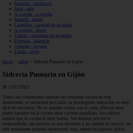
Navarra - pamplona
Jaén - jaén
A-coruña - a-coruña
Madrid - getafe
Castellón - castelló-de-la-plana
A-coruña - ferrol
Toledo - quintanar-de-la-orden
Palencia - palencia
Asturias - laviana
Lleida - seròs
Inicio
>
sidrer
>
Sidrería Pumarín en Gijón
Sidrería Pumarín en Gijón
📅 12/12/2025
Todos sus comensales veneran las exquisita cocina de este
restaurante, se encuentra en Gijón, su privilegiada ubicación es muy
fácil de encontrar. No se quedan cortos con la carta, ofrecen unos
platos basados en la cocina otras cocinas españolas, los críticos
opinan que la cocina es muy buena. Sus buenos precios te
sorprenderán, sus precios no son elevados y su comida lo merece, en
este restaurante aceptan mastercard, visa, american express, ticket