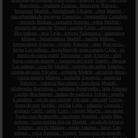
Barcelona - igualada
Zamora - benavente
Huesca -
benasque
Madrid - fuenlabrada
Alicante - altea
Madrid -
san-sebastián-de-los-reyes
Gipuzkoa - hondarribia
Cantabria
- meruelo
Bizkaia - santurtzi
Asturias - gijón
Madrid -
pozuelo-de-alarcón
Teruel - sarrión
Cádiz - algodonales
Illes-balears - inca
León - astorga
Salamanca - salamanca
Málaga - benalmádena
Madrid - madrid
Málaga -
torremolinos
Asturias - oviedo
Asturias - siero
Barcelona -
berga
Las-palmas - las-palmas-de-gran-canaria
Cádiz - el-
puerto-de-santa-maría
Tarragona - reus
Asturias - aller
Santa-cruz-de-tenerife - santiago-del-teide
Toledo - illescas
Las-palmas - arrecife
Madrid - torrejón-de-ardoz
Asturias -
cangas-de-onís
Alicante - orihuela
Madrid - alcorcón
álava -
vitoria-gasteiz
Málaga - marbella
Zaragoza - zaragoza
Valencia - valencia
Barcelona - barcelona
Madrid -
alcobendas
Barcelona - badalona
Pontevedra - lalín
Asturias
- avilés
Illes-balears - palma-de-mallorca
Toledo - seseña
Cantabria - val-de-san-vicente
Alicante - alicante
Girona -
lloret-de-mar
Sevilla - sevilla
León - sahagún
Granada -
granada
Cádiz - tarifa
Lugo - viveiro
Murcia - san-javier
Santa-cruz-de-tenerife - tacoronte
Asturias - grado
Illes-
balears - santa-eulària-des-riu
Madrid - alcalá-de-henares
Asturias - gozón
Málaga - ronda
Asturias - llanes
Las-
palmas - yaiza
Asturias - langreo
Santa-cruz-de-tenerife -