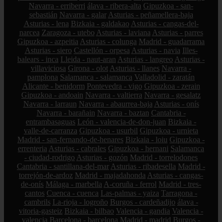
Navarra - erriberri
álava - ribera-alta
Gipuzkoa - san-
sebastián
Navarra - galar
Asturias - peñamellera-baja
Asturias - lena
Bizkaia - galdakao
Asturias - cangas-del-
narcea
Zaragoza - utebo
Asturias - laviana
Asturias - parres
Gipuzkoa - azpeitia
Asturias - colunga
Madrid - guadarrama
Asturias - siero
Castellón - orpesa
Asturias - navia
Illes-
balears - inca
Lleida - naut-aran
Asturias - langreo
Asturias -
villaviciosa
Girona - olot
Asturias - llanes
Navarra -
pamplona
Salamanca - salamanca
Valladolid - zaratán
Alicante - benidorm
Pontevedra - vigo
Gipuzkoa - zerain
Gipuzkoa - andoain
Navarra - valtierra
Navarra - gesalatz
Navarra - larraun
Navarra - abaurrea-baja
Asturias - onís
Navarra - barañain
Navarra - baztan
Cantabria -
entrambasaguas
León - valencia-de-don-juan
Bizkaia -
valle-de-carranza
Gipuzkoa - usurbil
Gipuzkoa - urnieta
Madrid - san-fernando-de-henares
Bizkaia - loiu
Gipuzkoa -
errenteria
Asturias - cabrales
Gipuzkoa - hernani
Salamanca
- ciudad-rodrigo
Asturias - gozón
Madrid - torrelodones
Cantabria - santillana-del-mar
Asturias - ribadesella
Madrid -
torrejón-de-ardoz
Madrid - majadahonda
Asturias - cangas-
de-onís
Málaga - marbella
A-coruña - ferrol
Madrid - tres-
cantos
Cuenca - cuenca
Las-palmas - yaiza
Tarragona -
cambrils
La-rioja - logroño
Burgos - cardeñadijo
álava -
vitoria-gasteiz
Bizkaia - bilbao
Valencia - gandia
Valencia -
valencia
Barcelona - barcelona
Madrid - madrid
Burgos -