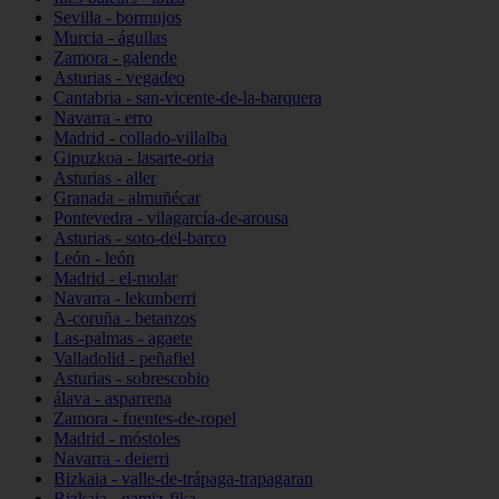
Sevilla - bormujos
Murcia - águilas
Zamora - galende
Asturias - vegadeo
Cantabria - san-vicente-de-la-barquera
Navarra - erro
Madrid - collado-villalba
Gipuzkoa - lasarte-oria
Asturias - aller
Granada - almuñécar
Pontevedra - vilagarcía-de-arousa
Asturias - soto-del-barco
León - león
Madrid - el-molar
Navarra - lekunberri
A-coruña - betanzos
Las-palmas - agaete
Valladolid - peñafiel
Asturias - sobrescobio
álava - asparrena
Zamora - fuentes-de-ropel
Madrid - móstoles
Navarra - deierri
Bizkaia - valle-de-trápaga-trapagaran
Bizkaia - gamiz-fika