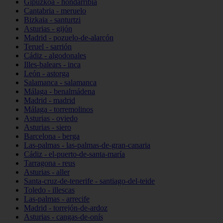
Gipuzkoa - hondarribia
Cantabria - meruelo
Bizkaia - santurtzi
Asturias - gijón
Madrid - pozuelo-de-alarcón
Teruel - sarrión
Cádiz - algodonales
Illes-balears - inca
León - astorga
Salamanca - salamanca
Málaga - benalmádena
Madrid - madrid
Málaga - torremolinos
Asturias - oviedo
Asturias - siero
Barcelona - berga
Las-palmas - las-palmas-de-gran-canaria
Cádiz - el-puerto-de-santa-maría
Tarragona - reus
Asturias - aller
Santa-cruz-de-tenerife - santiago-del-teide
Toledo - illescas
Las-palmas - arrecife
Madrid - torrejón-de-ardoz
Asturias - cangas-de-onís