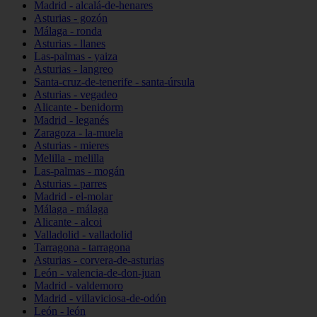
Madrid - alcalá-de-henares
Asturias - gozón
Málaga - ronda
Asturias - llanes
Las-palmas - yaiza
Asturias - langreo
Santa-cruz-de-tenerife - santa-úrsula
Asturias - vegadeo
Alicante - benidorm
Madrid - leganés
Zaragoza - la-muela
Asturias - mieres
Melilla - melilla
Las-palmas - mogán
Asturias - parres
Madrid - el-molar
Málaga - málaga
Alicante - alcoi
Valladolid - valladolid
Tarragona - tarragona
Asturias - corvera-de-asturias
León - valencia-de-don-juan
Madrid - valdemoro
Madrid - villaviciosa-de-odón
León - león