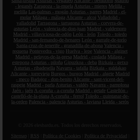
santa-úrsula
Asturias - vegadeo
Alicante - benidorm
Madrid
- leganés
Zaragoza - la-muela
Asturias - mieres
Melilla -
melilla
Las-palmas - mogán
Asturias - parres
Madrid - el-
molar
Málaga - málaga
Alicante - alcoi
Valladolid -
valladolid
Tarragona - tarragona
Asturias - corvera-de-
asturias
León - valencia-de-don-juan
Madrid - valdemoro
Madrid - villaviciosa-de-odón
León - león
Toledo - toledo
Madrid - san-fernando-de-henares
León - garrafe-de-torío
Santa-cruz-de-tenerife - granadilla-de-abona
Valencia -
requena
Pontevedra - vigo
Huelva - lepe
Valencia - alginet
Madrid - pelayos-de-la-presa
Madrid - coslada
Málaga -
estepona
Asturias - piloña
Gipuzkoa - deba
Bizkaia - getxo
Asturias - ribadesella
Navarra - tafalla
Bizkaia - galdakao
Alicante - torrevieja
Burgos - burgos
Madrid - algete
Madrid
- meco
Badajoz - don-benito
Alicante - sant-vicent-del-
raspeig
Madrid - parla
Asturias - valdés
Navarra - pamplona
Jaén - jaén
A-coruña - a-coruña
Madrid - getafe
Castellón -
castelló-de-la-plana
A-coruña - ferrol
Toledo - quintanar-de-
la-orden
Palencia - palencia
Asturias - laviana
Lleida - seròs
© 2026 elesbardu.es. Todos los derechos reservados.
Sitemap
|
RSS
|
Política de Cookies
|
Política de Privacidad
|