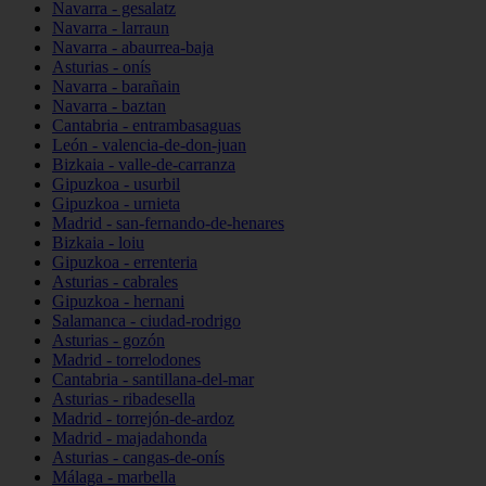
Navarra - gesalatz
Navarra - larraun
Navarra - abaurrea-baja
Asturias - onís
Navarra - barañain
Navarra - baztan
Cantabria - entrambasaguas
León - valencia-de-don-juan
Bizkaia - valle-de-carranza
Gipuzkoa - usurbil
Gipuzkoa - urnieta
Madrid - san-fernando-de-henares
Bizkaia - loiu
Gipuzkoa - errenteria
Asturias - cabrales
Gipuzkoa - hernani
Salamanca - ciudad-rodrigo
Asturias - gozón
Madrid - torrelodones
Cantabria - santillana-del-mar
Asturias - ribadesella
Madrid - torrejón-de-ardoz
Madrid - majadahonda
Asturias - cangas-de-onís
Málaga - marbella