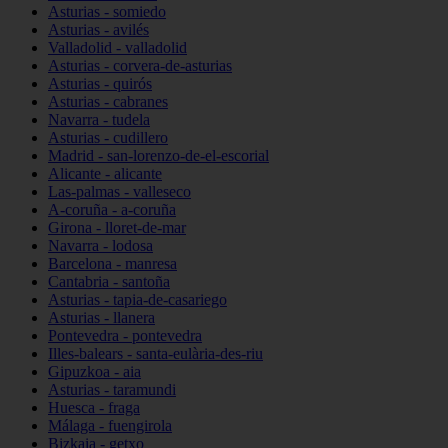
Asturias - somiedo
Asturias - avilés
Valladolid - valladolid
Asturias - corvera-de-asturias
Asturias - quirós
Asturias - cabranes
Navarra - tudela
Asturias - cudillero
Madrid - san-lorenzo-de-el-escorial
Alicante - alicante
Las-palmas - valleseco
A-coruña - a-coruña
Girona - lloret-de-mar
Navarra - lodosa
Barcelona - manresa
Cantabria - santoña
Asturias - tapia-de-casariego
Asturias - llanera
Pontevedra - pontevedra
Illes-balears - santa-eulària-des-riu
Gipuzkoa - aia
Asturias - taramundi
Huesca - fraga
Málaga - fuengirola
Bizkaia - getxo