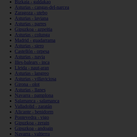
Bizkaia - galdakao
Asturias - cangas-del-narcea
Zaragoza - utebo
Asturias - laviana
Asturias - parres
Gipuzkoa - azpeitia
Asturias - colunga
Madrid - guadarrama
Asturias - siero
Castellón - orpesa
Asturias - navia
Illes-balears - inca
Lleida - naut-aran
Asturias - langreo
Asturias - villaviciosa
Girona - olot
Asturias - llanes
Navarra - pamplona
Salamanca - salamanca
Valladolid - zaratán
Alicante - benidorm
Pontevedra - vigo
Gipuzkoa - zerain
Gipuzkoa - andoain
Navarra - valtierra