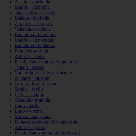
Alicante - orihuela
Madrid - alcorcón
álava - vitoria-gasteiz
Málaga - marbella
Zaragoza - zaragoza
Valencia - valencia
Barcelona - barcelona
Madrid - alcobendas
Barcelona - badalona
Pontevedra - lalín
Asturias - avilés
Illes-balears - palma-de-mallorca
Toledo - seseña
Cantabria - val-de-san-vicente
Alicante - alicante
Girona - lloret-de-mar
Sevilla - sevilla
León - sahagún
Granada - granada
Cádiz - tarifa
Lugo - viveiro
Murcia - san-javier
Santa-cruz-de-tenerife - tacoronte
Asturias - grado
Illes-balears - santa-eulària-des-riu