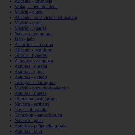
Alicante - torrevieja
Málaga - benalmádena
Madrid - algete
Alicante - sant-vicent-del-raspeig
Madrid - parla
Madrid - leganés
Navarra - pamplona
Jaén - jaén
A-coruña - a-coruña
Alicante - benidorm
Girona - figueres
Zaragoza - zaragoza
Asturias - noreña
Asturias - gijón
Asturias - oviedo
Tarragona - tarragona
Madrid - pozuelo-de-alarcón
Asturias - mieres
Gipuzkoa - astigarraga
Navarra - erriberri
álava - ribera-alta
Gipuzkoa - san-sebastián
Navarra - galar
Asturias - peñamellera-baja
Asturias - lena