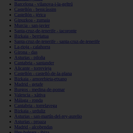
Barcelona - vilanova-i-la-geltrú
Castellón - benicàssim
Castellón - jérica
Gipuzkoa - zumaia
Murcia - san-javier
Santa-cruz-de-tenerife - tacoronte
Bizkaia - berriatua
Santa-cruz-de-tenerife - santa-cruz-de-tenerife
La-rioja - calahorra
Girona - das
Asturias - piloña
Cantabria - santander
Alicante - torrevieja
Castellón - castelló-de-la-plana
Bizkaia - amorebieta-etxano
Madrid - getafe
Burgos - medina-de-pomar
Valencia - xàtiva
Málaga - ronda
Cantabria - torrelavega
Bizkaia - urduliz
Asturias - san-martín-del-rey-aurelio
Asturias - proaza
Madrid - alcobendas
Illes-balears - ibiza