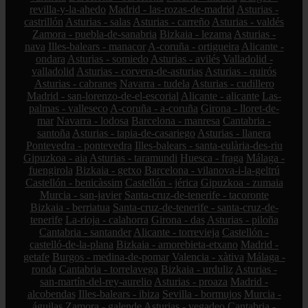
revilla-y-la-ahedo
Madrid - las-rozas-de-madrid
Asturias -
castrillón
Asturias - salas
Asturias - carreño
Asturias - valdés
Zamora - puebla-de-sanabria
Bizkaia - lezama
Asturias -
nava
Illes-balears - manacor
A-coruña - ortigueira
Alicante -
ondara
Asturias - somiedo
Asturias - avilés
Valladolid -
valladolid
Asturias - corvera-de-asturias
Asturias - quirós
Asturias - cabranes
Navarra - tudela
Asturias - cudillero
Madrid - san-lorenzo-de-el-escorial
Alicante - alicante
Las-
palmas - valleseco
A-coruña - a-coruña
Girona - lloret-de-
mar
Navarra - lodosa
Barcelona - manresa
Cantabria -
santoña
Asturias - tapia-de-casariego
Asturias - llanera
Pontevedra - pontevedra
Illes-balears - santa-eulària-des-riu
Gipuzkoa - aia
Asturias - taramundi
Huesca - fraga
Málaga -
fuengirola
Bizkaia - getxo
Barcelona - vilanova-i-la-geltrú
Castellón - benicàssim
Castellón - jérica
Gipuzkoa - zumaia
Murcia - san-javier
Santa-cruz-de-tenerife - tacoronte
Bizkaia - berriatua
Santa-cruz-de-tenerife - santa-cruz-de-
tenerife
La-rioja - calahorra
Girona - das
Asturias - piloña
Cantabria - santander
Alicante - torrevieja
Castellón -
castelló-de-la-plana
Bizkaia - amorebieta-etxano
Madrid -
getafe
Burgos - medina-de-pomar
Valencia - xàtiva
Málaga -
ronda
Cantabria - torrelavega
Bizkaia - urduliz
Asturias -
san-martín-del-rey-aurelio
Asturias - proaza
Madrid -
alcobendas
Illes-balears - ibiza
Sevilla - bormujos
Murcia -
águilas
Zamora - galende
Asturias - vegadeo
Cantabria -