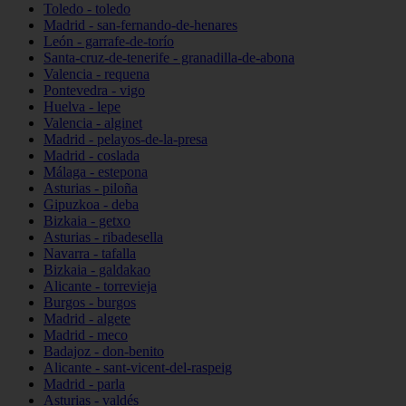
Toledo - toledo
Madrid - san-fernando-de-henares
León - garrafe-de-torío
Santa-cruz-de-tenerife - granadilla-de-abona
Valencia - requena
Pontevedra - vigo
Huelva - lepe
Valencia - alginet
Madrid - pelayos-de-la-presa
Madrid - coslada
Málaga - estepona
Asturias - piloña
Gipuzkoa - deba
Bizkaia - getxo
Asturias - ribadesella
Navarra - tafalla
Bizkaia - galdakao
Alicante - torrevieja
Burgos - burgos
Madrid - algete
Madrid - meco
Badajoz - don-benito
Alicante - sant-vicent-del-raspeig
Madrid - parla
Asturias - valdés