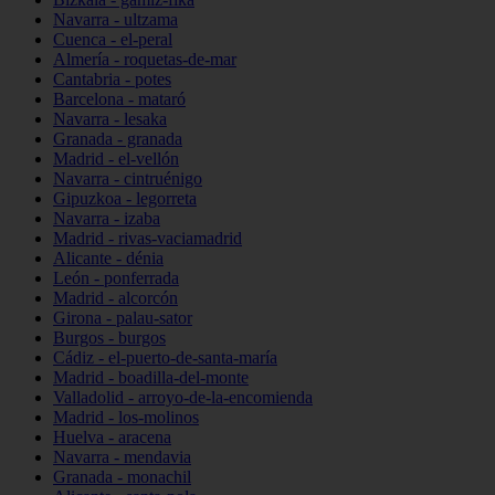
Navarra - ultzama
Cuenca - el-peral
Almería - roquetas-de-mar
Cantabria - potes
Barcelona - mataró
Navarra - lesaka
Granada - granada
Madrid - el-vellón
Navarra - cintruénigo
Gipuzkoa - legorreta
Navarra - izaba
Madrid - rivas-vaciamadrid
Alicante - dénia
León - ponferrada
Madrid - alcorcón
Girona - palau-sator
Burgos - burgos
Cádiz - el-puerto-de-santa-maría
Madrid - boadilla-del-monte
Valladolid - arroyo-de-la-encomienda
Madrid - los-molinos
Huelva - aracena
Navarra - mendavia
Granada - monachil