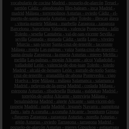
vocabulario de cocina
Madrid - pozuelo-de-alarcón
Teruel -
sarrión
Cádiz - algodonales
Illes-balears - inca
Madrid -
madrid
Málaga - torremolinos
Asturias - oviedo
Cádiz - el-
puerto-de-santa-maría
Asturias - aller
Toledo - illescas
álava
- vitoria-gasteiz
Málaga - marbella
Zaragoza - zaragoza
Barcelona - barcelona
Valencia - valencia
Pontevedra - lalín
Toledo - seseña
Cantabria - val-de-san-vicente
Sevilla -
sevilla
Granada - granada
Cádiz - tarifa
Lugo - viveiro
Murcia - san-javier
Santa-cruz-de-tenerife - tacoronte
Málaga - ronda
Las-palmas - yaiza
Santa-cruz-de-tenerife -
santa-úrsula
Zaragoza - la-muela
Asturias - mieres
Melilla -
melilla
Las-palmas - mogán
Alicante - alcoi
Valladolid -
valladolid
León - valencia-de-don-juan
Toledo - toledo
Madrid - alcalá-de-henares
León - garrafe-de-torío
Santa-
cruz-de-tenerife - granadilla-de-abona
Pontevedra - vigo
Huelva - lepe
Málaga - málaga
Salamanca - salamanca
Madrid - pelayos-de-la-presa
Madrid - coslada
Málaga -
estepona
Asturias - ribadesella
Bizkaia - galdakao
Madrid -
torrejón-de-ardoz
Alicante - torrevieja
Málaga -
benalmádena
Madrid - algete
Alicante - sant-vicent-del-
raspeig
Madrid - parla
Madrid - leganés
Navarra - pamplona
Jaén - jaén
A-coruña - a-coruña
Alicante - benidorm
Girona
- figueres
Zaragoza - zaragoza
Asturias - noreña
Asturias -
gijón
Asturias - oviedo
Tarragona - tarragona
Madrid -
pozuelo-de-alarcón
Asturias - mieres
Gipuzkoa - astigarraga