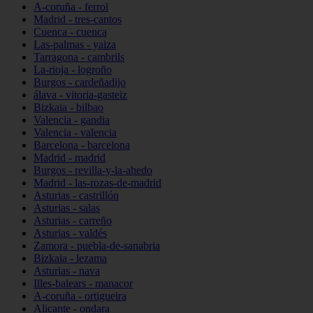
A-coruña - ferrol
Madrid - tres-cantos
Cuenca - cuenca
Las-palmas - yaiza
Tarragona - cambrils
La-rioja - logroño
Burgos - cardeñadijo
álava - vitoria-gasteiz
Bizkaia - bilbao
Valencia - gandia
Valencia - valencia
Barcelona - barcelona
Madrid - madrid
Burgos - revilla-y-la-ahedo
Madrid - las-rozas-de-madrid
Asturias - castrillón
Asturias - salas
Asturias - carreño
Asturias - valdés
Zamora - puebla-de-sanabria
Bizkaia - lezama
Asturias - nava
Illes-balears - manacor
A-coruña - ortigueira
Alicante - ondara