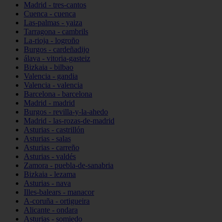
Madrid - tres-cantos
Cuenca - cuenca
Las-palmas - yaiza
Tarragona - cambrils
La-rioja - logroño
Burgos - cardeñadijo
álava - vitoria-gasteiz
Bizkaia - bilbao
Valencia - gandia
Valencia - valencia
Barcelona - barcelona
Madrid - madrid
Burgos - revilla-y-la-ahedo
Madrid - las-rozas-de-madrid
Asturias - castrillón
Asturias - salas
Asturias - carreño
Asturias - valdés
Zamora - puebla-de-sanabria
Bizkaia - lezama
Asturias - nava
Illes-balears - manacor
A-coruña - ortigueira
Alicante - ondara
Asturias - somiedo