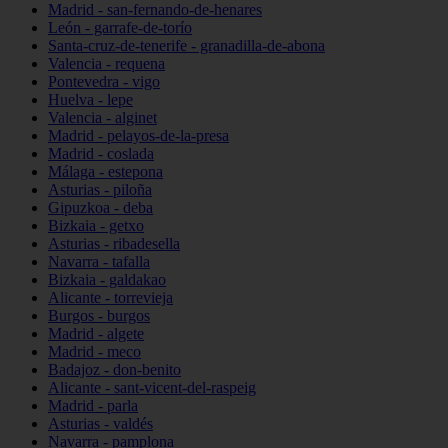
Madrid - san-fernando-de-henares
León - garrafe-de-torío
Santa-cruz-de-tenerife - granadilla-de-abona
Valencia - requena
Pontevedra - vigo
Huelva - lepe
Valencia - alginet
Madrid - pelayos-de-la-presa
Madrid - coslada
Málaga - estepona
Asturias - piloña
Gipuzkoa - deba
Bizkaia - getxo
Asturias - ribadesella
Navarra - tafalla
Bizkaia - galdakao
Alicante - torrevieja
Burgos - burgos
Madrid - algete
Madrid - meco
Badajoz - don-benito
Alicante - sant-vicent-del-raspeig
Madrid - parla
Asturias - valdés
Navarra - pamplona