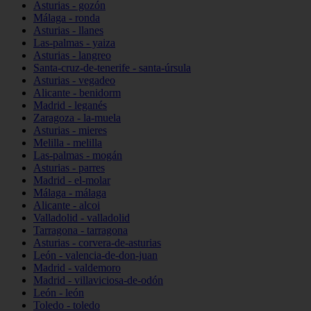
Asturias - gozón
Málaga - ronda
Asturias - llanes
Las-palmas - yaiza
Asturias - langreo
Santa-cruz-de-tenerife - santa-úrsula
Asturias - vegadeo
Alicante - benidorm
Madrid - leganés
Zaragoza - la-muela
Asturias - mieres
Melilla - melilla
Las-palmas - mogán
Asturias - parres
Madrid - el-molar
Málaga - málaga
Alicante - alcoi
Valladolid - valladolid
Tarragona - tarragona
Asturias - corvera-de-asturias
León - valencia-de-don-juan
Madrid - valdemoro
Madrid - villaviciosa-de-odón
León - león
Toledo - toledo