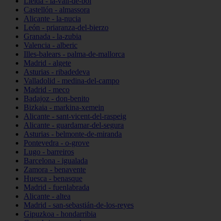
Lleida - la-vall-de-boí
Castellón - almassora
Alicante - la-nucia
León - priaranza-del-bierzo
Granada - la-zubia
Valencia - alberic
Illes-balears - palma-de-mallorca
Madrid - algete
Asturias - ribadedeva
Valladolid - medina-del-campo
Madrid - meco
Badajoz - don-benito
Bizkaia - markina-xemein
Alicante - sant-vicent-del-raspeig
Alicante - guardamar-del-segura
Asturias - belmonte-de-miranda
Pontevedra - o-grove
Lugo - barreiros
Barcelona - igualada
Zamora - benavente
Huesca - benasque
Madrid - fuenlabrada
Alicante - altea
Madrid - san-sebastián-de-los-reyes
Gipuzkoa - hondarribia