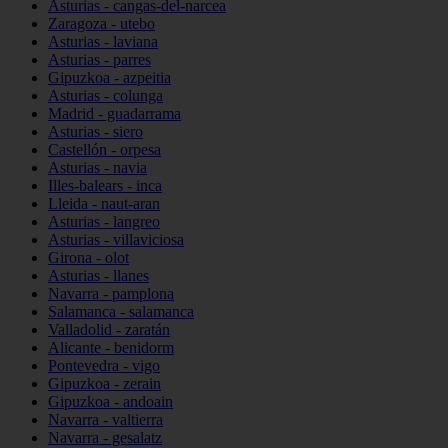
Asturias - cangas-del-narcea
Zaragoza - utebo
Asturias - laviana
Asturias - parres
Gipuzkoa - azpeitia
Asturias - colunga
Madrid - guadarrama
Asturias - siero
Castellón - orpesa
Asturias - navia
Illes-balears - inca
Lleida - naut-aran
Asturias - langreo
Asturias - villaviciosa
Girona - olot
Asturias - llanes
Navarra - pamplona
Salamanca - salamanca
Valladolid - zaratán
Alicante - benidorm
Pontevedra - vigo
Gipuzkoa - zerain
Gipuzkoa - andoain
Navarra - valtierra
Navarra - gesalatz