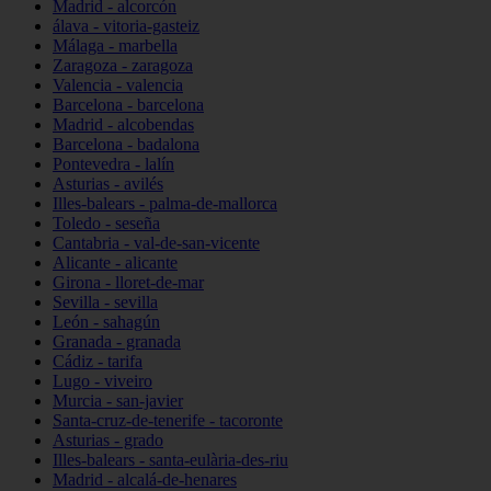
Madrid - alcorcón
álava - vitoria-gasteiz
Málaga - marbella
Zaragoza - zaragoza
Valencia - valencia
Barcelona - barcelona
Madrid - alcobendas
Barcelona - badalona
Pontevedra - lalín
Asturias - avilés
Illes-balears - palma-de-mallorca
Toledo - seseña
Cantabria - val-de-san-vicente
Alicante - alicante
Girona - lloret-de-mar
Sevilla - sevilla
León - sahagún
Granada - granada
Cádiz - tarifa
Lugo - viveiro
Murcia - san-javier
Santa-cruz-de-tenerife - tacoronte
Asturias - grado
Illes-balears - santa-eulària-des-riu
Madrid - alcalá-de-henares