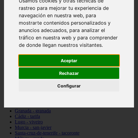
Usamos cookies y otras técnicas de
Madrid - pozuelo-de-alarcón
rastreo para mejorar tu experiencia de
Teruel - sarrión
navegación en nuestra web, para
Cádiz - algodonales
Illes-balears - inca
mostrarte contenidos personalizados y
Madrid - madrid
anuncios adecuados, para analizar el
Málaga - torremolinos
tráfico en nuestra web y para comprender
Asturias - oviedo
Cádiz - el-puerto-de-santa-maría
de donde llegan nuestros visitantes.
Asturias - aller
Toledo - illescas
Aceptar
álava - vitoria-gasteiz
Málaga - marbella
Zaragoza - zaragoza
Rechazar
Barcelona - barcelona
Valencia - valencia
Configurar
Pontevedra - lalín
Toledo - seseña
Cantabria - val-de-san-vicente
Sevilla - sevilla
Granada - granada
Cádiz - tarifa
Lugo - viveiro
Murcia - san-javier
Santa-cruz-de-tenerife - tacoronte