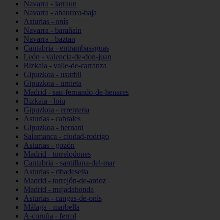
Navarra - larraun
Navarra - abaurrea-baja
Asturias - onís
Navarra - barañain
Navarra - baztan
Cantabria - entrambasaguas
León - valencia-de-don-juan
Bizkaia - valle-de-carranza
Gipuzkoa - usurbil
Gipuzkoa - urnieta
Madrid - san-fernando-de-henares
Bizkaia - loiu
Gipuzkoa - errenteria
Asturias - cabrales
Gipuzkoa - hernani
Salamanca - ciudad-rodrigo
Asturias - gozón
Madrid - torrelodones
Cantabria - santillana-del-mar
Asturias - ribadesella
Madrid - torrejón-de-ardoz
Madrid - majadahonda
Asturias - cangas-de-onís
Málaga - marbella
A-coruña - ferrol