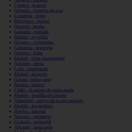
Cuenca - el-peral
Almería - roquetas-de-mar
Cantabria - potes
Barcelona - mataró
Navarra - lesaka
Granada - granada
Madrid - el-vellón
Navarra - cintruénigo
Gipuzkoa - legorreta
Navarra - izaba
Madrid - rivas-vaciamadrid
Alicante - dénia
León - ponferrada
Madrid - alcorcón
Girona - palau-sator
Burgos - burgos
Cádiz - el-puerto-de-santa-maría
Madrid - boadilla-del-monte
Valladolid - arroyo-de-la-encomienda
Madrid - los-molinos
Huelva - aracena
Navarra - mendavia
Granada - monachil
Alicante - santa-pola