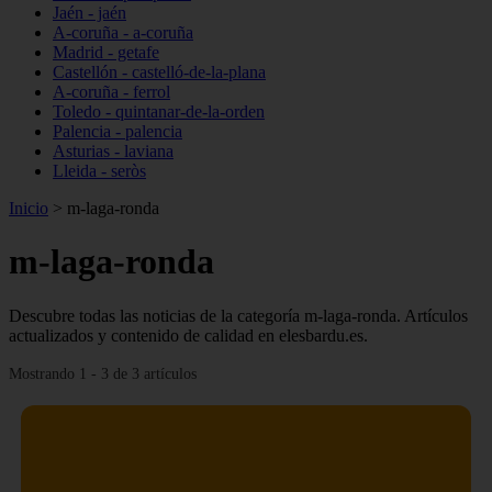
Jaén - jaén
A-coruña - a-coruña
Madrid - getafe
Castellón - castelló-de-la-plana
A-coruña - ferrol
Toledo - quintanar-de-la-orden
Palencia - palencia
Asturias - laviana
Lleida - seròs
Inicio
>
m-laga-ronda
m-laga-ronda
Descubre todas las noticias de la categoría m-laga-ronda. Artículos
actualizados y contenido de calidad en elesbardu.es.
Mostrando 1 - 3 de 3 artículos