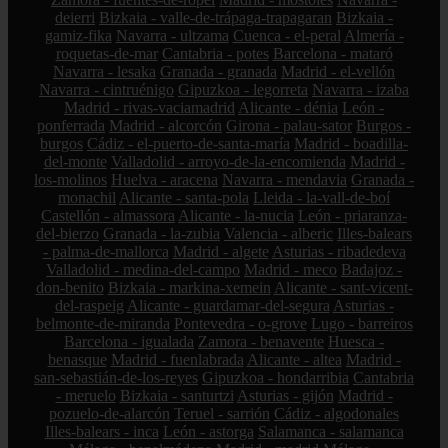
deierri
Bizkaia - valle-de-trápaga-trapagaran
Bizkaia -
gamiz-fika
Navarra - ultzama
Cuenca - el-peral
Almería -
roquetas-de-mar
Cantabria - potes
Barcelona - mataró
Navarra - lesaka
Granada - granada
Madrid - el-vellón
Navarra - cintruénigo
Gipuzkoa - legorreta
Navarra - izaba
Madrid - rivas-vaciamadrid
Alicante - dénia
León -
ponferrada
Madrid - alcorcón
Girona - palau-sator
Burgos -
burgos
Cádiz - el-puerto-de-santa-maría
Madrid - boadilla-
del-monte
Valladolid - arroyo-de-la-encomienda
Madrid -
los-molinos
Huelva - aracena
Navarra - mendavia
Granada -
monachil
Alicante - santa-pola
Lleida - la-vall-de-boí
Castellón - almassora
Alicante - la-nucia
León - priaranza-
del-bierzo
Granada - la-zubia
Valencia - alberic
Illes-balears
- palma-de-mallorca
Madrid - algete
Asturias - ribadedeva
Valladolid - medina-del-campo
Madrid - meco
Badajoz -
don-benito
Bizkaia - markina-xemein
Alicante - sant-vicent-
del-raspeig
Alicante - guardamar-del-segura
Asturias -
belmonte-de-miranda
Pontevedra - o-grove
Lugo - barreiros
Barcelona - igualada
Zamora - benavente
Huesca -
benasque
Madrid - fuenlabrada
Alicante - altea
Madrid -
san-sebastián-de-los-reyes
Gipuzkoa - hondarribia
Cantabria
- meruelo
Bizkaia - santurtzi
Asturias - gijón
Madrid -
pozuelo-de-alarcón
Teruel - sarrión
Cádiz - algodonales
Illes-balears - inca
León - astorga
Salamanca - salamanca