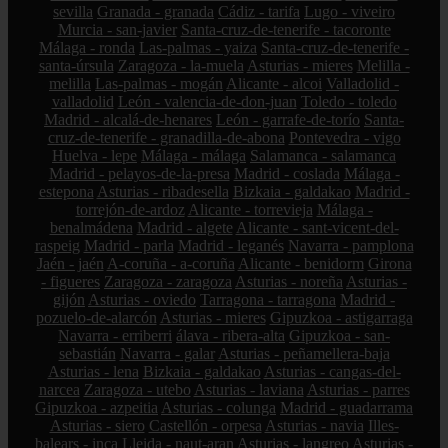
sevilla
Granada - granada
Cádiz - tarifa
Lugo - viveiro
Murcia - san-javier
Santa-cruz-de-tenerife - tacoronte
Málaga - ronda
Las-palmas - yaiza
Santa-cruz-de-tenerife -
santa-úrsula
Zaragoza - la-muela
Asturias - mieres
Melilla -
melilla
Las-palmas - mogán
Alicante - alcoi
Valladolid -
valladolid
León - valencia-de-don-juan
Toledo - toledo
Madrid - alcalá-de-henares
León - garrafe-de-torío
Santa-
cruz-de-tenerife - granadilla-de-abona
Pontevedra - vigo
Huelva - lepe
Málaga - málaga
Salamanca - salamanca
Madrid - pelayos-de-la-presa
Madrid - coslada
Málaga -
estepona
Asturias - ribadesella
Bizkaia - galdakao
Madrid -
torrejón-de-ardoz
Alicante - torrevieja
Málaga -
benalmádena
Madrid - algete
Alicante - sant-vicent-del-
raspeig
Madrid - parla
Madrid - leganés
Navarra - pamplona
Jaén - jaén
A-coruña - a-coruña
Alicante - benidorm
Girona
- figueres
Zaragoza - zaragoza
Asturias - noreña
Asturias -
gijón
Asturias - oviedo
Tarragona - tarragona
Madrid -
pozuelo-de-alarcón
Asturias - mieres
Gipuzkoa - astigarraga
Navarra - erriberri
álava - ribera-alta
Gipuzkoa - san-
sebastián
Navarra - galar
Asturias - peñamellera-baja
Asturias - lena
Bizkaia - galdakao
Asturias - cangas-del-
narcea
Zaragoza - utebo
Asturias - laviana
Asturias - parres
Gipuzkoa - azpeitia
Asturias - colunga
Madrid - guadarrama
Asturias - siero
Castellón - orpesa
Asturias - navia
Illes-
balears - inca
Lleida - naut-aran
Asturias - langreo
Asturias -