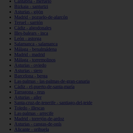
Cantabria - meruelo
Bizkaia - santurtzi
Asturias - gijón
Madrid - pozuelo-de-alarcón
Teruel - sarrión
Cádiz - algodonales
Illes-balears - inca
León - astorga
Salamanca - salamanca
Málaga - benalmádena
Madrid - madrid
Málaga - torremolinos
Asturias - oviedo
Asturias - siero
Barcelona - berga
Las-palmas - las-palmas-de-gran-canaria
Cádiz - el-puerto-de-santa-maría
Tarragona - reus
Asturias - aller
Santa-cruz-de-tenerife - santiago-del-teide
Toledo - illescas
Las-palmas - arrecife
Madrid - torrejón-de-ardoz
Asturias - cangas-de-onís
Alicante - orihuela