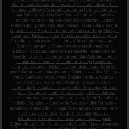
Madrid - san-lorenzo-de-el-escorial
Alicante - alicante
Las-
palmas - valleseco
A-coruña - a-coruña
Girona - lloret-de-
mar
Navarra - lodosa
Barcelona - manresa
Cantabria -
santoña
Asturias - tapia-de-casariego
Asturias - llanera
Pontevedra - pontevedra
Illes-balears - santa-eulària-des-riu
Gipuzkoa - aia
Asturias - taramundi
Huesca - fraga
Málaga -
fuengirola
Bizkaia - getxo
Barcelona - vilanova-i-la-geltrú
Castellón - benicàssim
Castellón - jérica
Gipuzkoa - zumaia
Murcia - san-javier
Santa-cruz-de-tenerife - tacoronte
Bizkaia - berriatua
Santa-cruz-de-tenerife - santa-cruz-de-
tenerife
La-rioja - calahorra
Girona - das
Asturias - piloña
Cantabria - santander
Alicante - torrevieja
Castellón -
castelló-de-la-plana
Bizkaia - amorebieta-etxano
Madrid -
getafe
Burgos - medina-de-pomar
Valencia - xàtiva
Málaga -
ronda
Cantabria - torrelavega
Bizkaia - urduliz
Asturias -
san-martín-del-rey-aurelio
Asturias - proaza
Madrid -
alcobendas
Illes-balears - ibiza
Sevilla - bormujos
Murcia -
águilas
Zamora - galende
Asturias - vegadeo
Cantabria -
san-vicente-de-la-barquera
Navarra - erro
Madrid - collado-
villalba
Gipuzkoa - lasarte-oria
Asturias - aller
Granada -
almuñécar
Pontevedra - vilagarcía-de-arousa
Asturias - soto-
del-barco
León - león
Madrid - el-molar
Navarra -
lekunberri
A-coruña - betanzos
Las-palmas - agaete
Valladolid - peñafiel
Asturias - sobrescobio
álava - asparrena
Zamora - fuentes-de-ropel
Madrid - móstoles
Navarra -