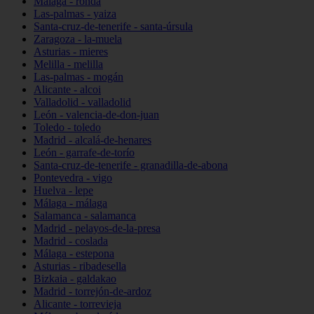
Málaga - ronda
Las-palmas - yaiza
Santa-cruz-de-tenerife - santa-úrsula
Zaragoza - la-muela
Asturias - mieres
Melilla - melilla
Las-palmas - mogán
Alicante - alcoi
Valladolid - valladolid
León - valencia-de-don-juan
Toledo - toledo
Madrid - alcalá-de-henares
León - garrafe-de-torío
Santa-cruz-de-tenerife - granadilla-de-abona
Pontevedra - vigo
Huelva - lepe
Málaga - málaga
Salamanca - salamanca
Madrid - pelayos-de-la-presa
Madrid - coslada
Málaga - estepona
Asturias - ribadesella
Bizkaia - galdakao
Madrid - torrejón-de-ardoz
Alicante - torrevieja