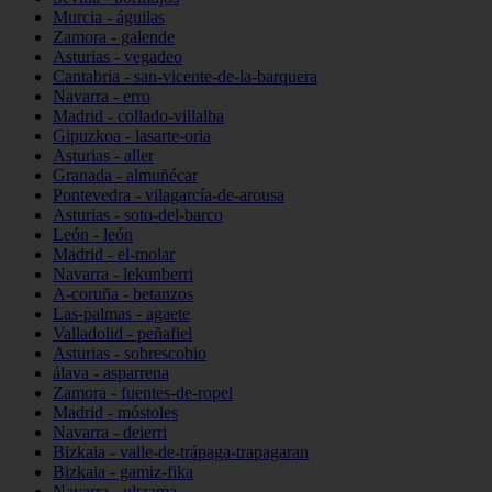
Murcia - águilas
Zamora - galende
Asturias - vegadeo
Cantabria - san-vicente-de-la-barquera
Navarra - erro
Madrid - collado-villalba
Gipuzkoa - lasarte-oria
Asturias - aller
Granada - almuñécar
Pontevedra - vilagarcía-de-arousa
Asturias - soto-del-barco
León - león
Madrid - el-molar
Navarra - lekunberri
A-coruña - betanzos
Las-palmas - agaete
Valladolid - peñafiel
Asturias - sobrescobio
álava - asparrena
Zamora - fuentes-de-ropel
Madrid - móstoles
Navarra - deierri
Bizkaia - valle-de-trápaga-trapagaran
Bizkaia - gamiz-fika
Navarra - ultzama