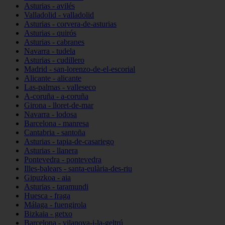
Asturias - avilés
Valladolid - valladolid
Asturias - corvera-de-asturias
Asturias - quirós
Asturias - cabranes
Navarra - tudela
Asturias - cudillero
Madrid - san-lorenzo-de-el-escorial
Alicante - alicante
Las-palmas - valleseco
A-coruña - a-coruña
Girona - lloret-de-mar
Navarra - lodosa
Barcelona - manresa
Cantabria - santoña
Asturias - tapia-de-casariego
Asturias - llanera
Pontevedra - pontevedra
Illes-balears - santa-eulària-des-riu
Gipuzkoa - aia
Asturias - taramundi
Huesca - fraga
Málaga - fuengirola
Bizkaia - getxo
Barcelona - vilanova-i-la-geltrú