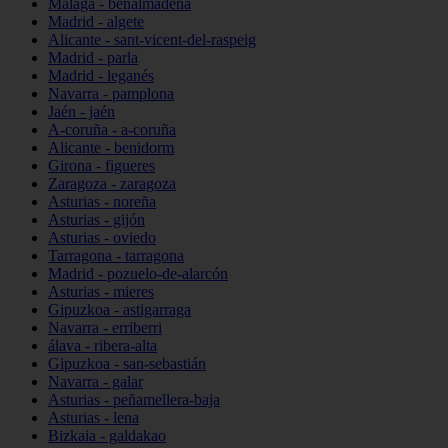
Málaga - benalmádena
Madrid - algete
Alicante - sant-vicent-del-raspeig
Madrid - parla
Madrid - leganés
Navarra - pamplona
Jaén - jaén
A-coruña - a-coruña
Alicante - benidorm
Girona - figueres
Zaragoza - zaragoza
Asturias - noreña
Asturias - gijón
Asturias - oviedo
Tarragona - tarragona
Madrid - pozuelo-de-alarcón
Asturias - mieres
Gipuzkoa - astigarraga
Navarra - erriberri
álava - ribera-alta
Gipuzkoa - san-sebastián
Navarra - galar
Asturias - peñamellera-baja
Asturias - lena
Bizkaia - galdakao