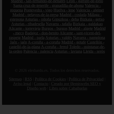
Madrid - san-fernando-de-henares
León - garrafe-de-torío
Santa-cruz-de-tenerife - granadilla-de-abona
Valencia -
requena
Pontevedra - vigo
Huelva - lepe
Valencia - alginet
Madrid - pelayos-de-la-presa
Madrid - coslada
Málaga -
estepona
Asturias - piloña
Gipuzkoa - deba
Bizkaia - getxo
Asturias - ribadesella
Navarra - tafalla
Bizkaia - galdakao
Alicante - torrevieja
Burgos - burgos
Madrid - algete
Madrid
- meco
Badajoz - don-benito
Alicante - sant-vicent-del-
raspeig
Madrid - parla
Asturias - valdés
Navarra - pamplona
Jaén - jaén
A-coruña - a-coruña
Madrid - getafe
Castellón -
castelló-de-la-plana
A-coruña - ferrol
Toledo - quintanar-de-
la-orden
Palencia - palencia
Asturias - laviana
Lleida - seròs
© 2026 elesbardu.es. Todos los derechos reservados.
Sitemap
|
RSS
|
Política de Cookies
|
Política de Privacidad
|
Aviso legal
|
Contacto
|
Creado por 0lemiswebs SEO y
Diseño web
|
Libro sobre Cabañuelas