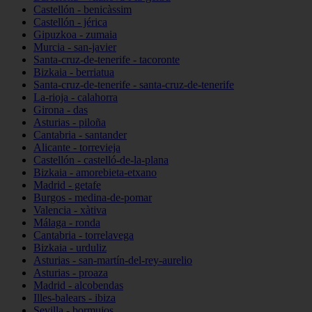
Castellón - benicàssim
Castellón - jérica
Gipuzkoa - zumaia
Murcia - san-javier
Santa-cruz-de-tenerife - tacoronte
Bizkaia - berriatua
Santa-cruz-de-tenerife - santa-cruz-de-tenerife
La-rioja - calahorra
Girona - das
Asturias - piloña
Cantabria - santander
Alicante - torrevieja
Castellón - castelló-de-la-plana
Bizkaia - amorebieta-etxano
Madrid - getafe
Burgos - medina-de-pomar
Valencia - xàtiva
Málaga - ronda
Cantabria - torrelavega
Bizkaia - urduliz
Asturias - san-martín-del-rey-aurelio
Asturias - proaza
Madrid - alcobendas
Illes-balears - ibiza
Sevilla - bormujos