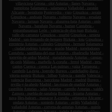
villaviciosa
Girona - olot
Asturias - llanes
Navarra -
pamplona
Salamanca - salamanca
Valladolid - zaratán
Alicante - benidorm
Pontevedra - vigo
Gipuzkoa - zerain
Gipuzkoa - andoain
Navarra - valtierra
Navarra - gesalatz
Navarra - larraun
Navarra - abaurrea-baja
Asturias - onís
Navarra - barañain
Navarra - baztan
Cantabria -
entrambasaguas
León - valencia-de-don-juan
Bizkaia -
valle-de-carranza
Gipuzkoa - usurbil
Gipuzkoa - urnieta
Madrid - san-fernando-de-henares
Bizkaia - loiu
Gipuzkoa -
errenteria
Asturias - cabrales
Gipuzkoa - hernani
Salamanca
- ciudad-rodrigo
Asturias - gozón
Madrid - torrelodones
Cantabria - santillana-del-mar
Asturias - ribadesella
Madrid -
torrejón-de-ardoz
Madrid - majadahonda
Asturias - cangas-
de-onís
Málaga - marbella
A-coruña - ferrol
Madrid - tres-
cantos
Cuenca - cuenca
Las-palmas - yaiza
Tarragona -
cambrils
La-rioja - logroño
Burgos - cardeñadijo
álava -
vitoria-gasteiz
Bizkaia - bilbao
Valencia - gandia
Valencia -
valencia
Barcelona - barcelona
Madrid - madrid
Burgos -
revilla-y-la-ahedo
Madrid - las-rozas-de-madrid
Asturias -
castrillón
Asturias - salas
Asturias - carreño
Asturias - valdés
Zamora - puebla-de-sanabria
Bizkaia - lezama
Asturias -
nava
Illes-balears - manacor
A-coruña - ortigueira
Alicante -
ondara
Asturias - somiedo
Asturias - avilés
Valladolid -
valladolid
Asturias - corvera-de-asturias
Asturias - quirós
Asturias - cabranes
Navarra - tudela
Asturias - cudillero