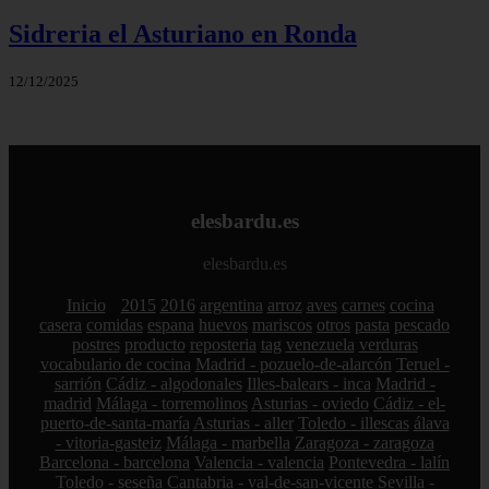
Sidreria el Asturiano en Ronda
12/12/2025
elesbardu.es
elesbardu.es
Inicio
2015
2016
argentina
arroz
aves
carnes
cocina
casera
comidas
espana
huevos
mariscos
otros
pasta
pescado
postres
producto
reposteria
tag
venezuela
verduras
vocabulario de cocina
Madrid - pozuelo-de-alarcón
Teruel -
sarrión
Cádiz - algodonales
Illes-balears - inca
Madrid -
madrid
Málaga - torremolinos
Asturias - oviedo
Cádiz - el-
puerto-de-santa-maría
Asturias - aller
Toledo - illescas
álava
- vitoria-gasteiz
Málaga - marbella
Zaragoza - zaragoza
Barcelona - barcelona
Valencia - valencia
Pontevedra - lalín
Toledo - seseña
Cantabria - val-de-san-vicente
Sevilla -