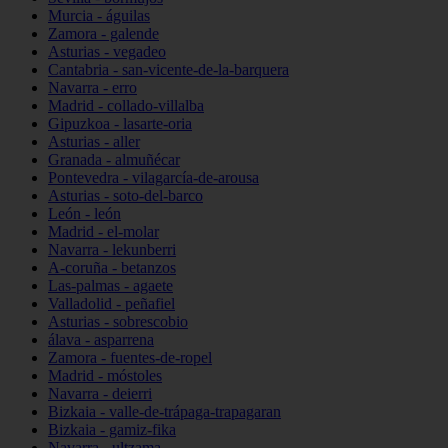
Murcia - águilas
Zamora - galende
Asturias - vegadeo
Cantabria - san-vicente-de-la-barquera
Navarra - erro
Madrid - collado-villalba
Gipuzkoa - lasarte-oria
Asturias - aller
Granada - almuñécar
Pontevedra - vilagarcía-de-arousa
Asturias - soto-del-barco
León - león
Madrid - el-molar
Navarra - lekunberri
A-coruña - betanzos
Las-palmas - agaete
Valladolid - peñafiel
Asturias - sobrescobio
álava - asparrena
Zamora - fuentes-de-ropel
Madrid - móstoles
Navarra - deierri
Bizkaia - valle-de-trápaga-trapagaran
Bizkaia - gamiz-fika
Navarra - ultzama