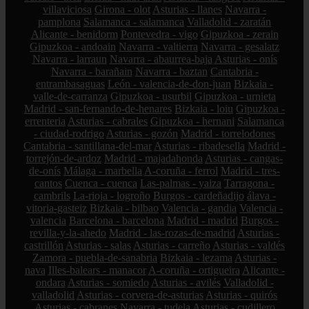
villaviciosa
Girona - olot
Asturias - llanes
Navarra -
pamplona
Salamanca - salamanca
Valladolid - zaratán
Alicante - benidorm
Pontevedra - vigo
Gipuzkoa - zerain
Gipuzkoa - andoain
Navarra - valtierra
Navarra - gesalatz
Navarra - larraun
Navarra - abaurrea-baja
Asturias - onís
Navarra - barañain
Navarra - baztan
Cantabria -
entrambasaguas
León - valencia-de-don-juan
Bizkaia -
valle-de-carranza
Gipuzkoa - usurbil
Gipuzkoa - urnieta
Madrid - san-fernando-de-henares
Bizkaia - loiu
Gipuzkoa -
errenteria
Asturias - cabrales
Gipuzkoa - hernani
Salamanca
- ciudad-rodrigo
Asturias - gozón
Madrid - torrelodones
Cantabria - santillana-del-mar
Asturias - ribadesella
Madrid -
torrejón-de-ardoz
Madrid - majadahonda
Asturias - cangas-
de-onís
Málaga - marbella
A-coruña - ferrol
Madrid - tres-
cantos
Cuenca - cuenca
Las-palmas - yaiza
Tarragona -
cambrils
La-rioja - logroño
Burgos - cardeñadijo
álava -
vitoria-gasteiz
Bizkaia - bilbao
Valencia - gandia
Valencia -
valencia
Barcelona - barcelona
Madrid - madrid
Burgos -
revilla-y-la-ahedo
Madrid - las-rozas-de-madrid
Asturias -
castrillón
Asturias - salas
Asturias - carreño
Asturias - valdés
Zamora - puebla-de-sanabria
Bizkaia - lezama
Asturias -
nava
Illes-balears - manacor
A-coruña - ortigueira
Alicante -
ondara
Asturias - somiedo
Asturias - avilés
Valladolid -
valladolid
Asturias - corvera-de-asturias
Asturias - quirós
Asturias - cabranes
Navarra - tudela
Asturias - cudillero