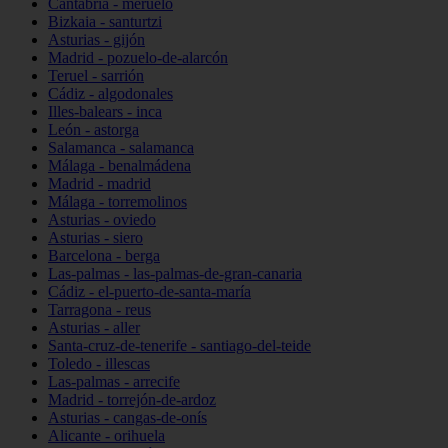
Cantabria - meruelo
Bizkaia - santurtzi
Asturias - gijón
Madrid - pozuelo-de-alarcón
Teruel - sarrión
Cádiz - algodonales
Illes-balears - inca
León - astorga
Salamanca - salamanca
Málaga - benalmádena
Madrid - madrid
Málaga - torremolinos
Asturias - oviedo
Asturias - siero
Barcelona - berga
Las-palmas - las-palmas-de-gran-canaria
Cádiz - el-puerto-de-santa-maría
Tarragona - reus
Asturias - aller
Santa-cruz-de-tenerife - santiago-del-teide
Toledo - illescas
Las-palmas - arrecife
Madrid - torrejón-de-ardoz
Asturias - cangas-de-onís
Alicante - orihuela