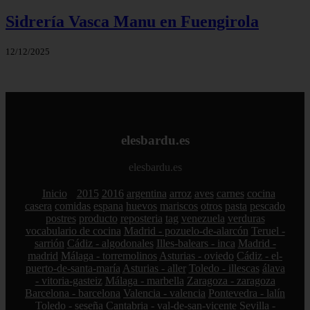
Sidrería Vasca Manu en Fuengirola
12/12/2025
elesbardu.es
elesbardu.es
Inicio
2015
2016
argentina
arroz
aves
carnes
cocina
casera
comidas
espana
huevos
mariscos
otros
pasta
pescado
postres
producto
reposteria
tag
venezuela
verduras
vocabulario de cocina
Madrid - pozuelo-de-alarcón
Teruel -
sarrión
Cádiz - algodonales
Illes-balears - inca
Madrid -
madrid
Málaga - torremolinos
Asturias - oviedo
Cádiz - el-
puerto-de-santa-maría
Asturias - aller
Toledo - illescas
álava
- vitoria-gasteiz
Málaga - marbella
Zaragoza - zaragoza
Barcelona - barcelona
Valencia - valencia
Pontevedra - lalín
Toledo - seseña
Cantabria - val-de-san-vicente
Sevilla -