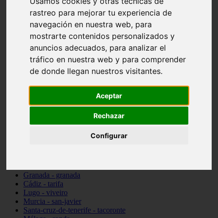
Usamos cookies y otras técnicas de
Madrid - pozuelo-de-alarcón
rastreo para mejorar tu experiencia de
Teruel - sarrión
navegación en nuestra web, para
Cádiz - algodonales
Illes-balears - inca
mostrarte contenidos personalizados y
Madrid - madrid
anuncios adecuados, para analizar el
Málaga - torremolinos
tráfico en nuestra web y para comprender
Asturias - oviedo
Cádiz - el-puerto-de-santa-maría
de donde llegan nuestros visitantes.
Asturias - aller
Toledo - illescas
Aceptar
álava - vitoria-gasteiz
Málaga - marbella
Zaragoza - zaragoza
Rechazar
Barcelona - barcelona
Valencia - valencia
Configurar
Pontevedra - lalín
Toledo - seseña
Cantabria - val-de-san-vicente
Sevilla - sevilla
Granada - granada
Cádiz - tarifa
Lugo - viveiro
Murcia - san-javier
Santa-cruz-de-tenerife - tacoronte