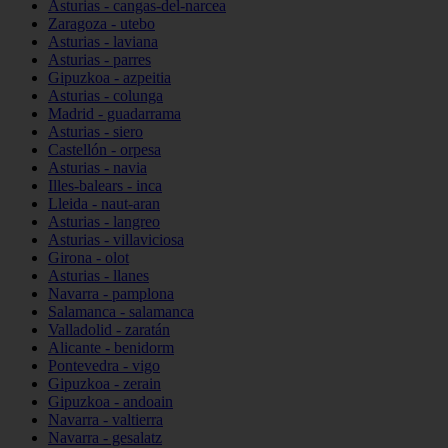
Asturias - cangas-del-narcea
Zaragoza - utebo
Asturias - laviana
Asturias - parres
Gipuzkoa - azpeitia
Asturias - colunga
Madrid - guadarrama
Asturias - siero
Castellón - orpesa
Asturias - navia
Illes-balears - inca
Lleida - naut-aran
Asturias - langreo
Asturias - villaviciosa
Girona - olot
Asturias - llanes
Navarra - pamplona
Salamanca - salamanca
Valladolid - zaratán
Alicante - benidorm
Pontevedra - vigo
Gipuzkoa - zerain
Gipuzkoa - andoain
Navarra - valtierra
Navarra - gesalatz