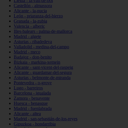
Lleida - la-vall-de-boí
Castellón - almassora
Alicante - la-nucia
León - priaranza-del-bierzo
Granada - la-zubia
Valencia - alberic
Illes-balears - palma-de-mallorca
Madrid - algete
Asturias - ribadedeva
Valladolid - medina-del-campo
Madrid - meco
Badajoz - don-benito
Bizkaia - markina-xemein
Alicante - sant-vicent-del-raspeig
Alicante - guardamar-del-segura
Asturias - belmonte-de-miranda
Pontevedra - o-grove
Lugo - barreiros
Barcelona - igualada
Zamora - benavente
Huesca - benasque
Madrid - fuenlabrada
Alicante - altea
Madrid - san-sebastián-de-los-reyes
Gipuzkoa - hondarribia