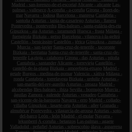
Madrid - san-lorenzo-de-el-escorial
Alicante - alicante
Las-
palmas - valleseco
A-coruña - a-coruña
Girona - lloret-de-
mar
Navarra - lodosa
Barcelona - manresa
Cantabria -
santoña
Asturias - tapia-de-casariego
Asturias - llanera
Pontevedra - pontevedra
Illes-balears - santa-eulària-des-riu
Gipuzkoa - aia
Asturias - taramundi
Huesca - fraga
Málaga -
fuengirola
Bizkaia - getxo
Barcelona - vilanova-i-la-geltrú
Castellón - benicàssim
Castellón - jérica
Gipuzkoa - zumaia
Murcia - san-javier
Santa-cruz-de-tenerife - tacoronte
Bizkaia - berriatua
Santa-cruz-de-tenerife - santa-cruz-de-
tenerife
La-rioja - calahorra
Girona - das
Asturias - piloña
Cantabria - santander
Alicante - torrevieja
Castellón -
castelló-de-la-plana
Bizkaia - amorebieta-etxano
Madrid -
getafe
Burgos - medina-de-pomar
Valencia - xàtiva
Málaga -
ronda
Cantabria - torrelavega
Bizkaia - urduliz
Asturias -
san-martín-del-rey-aurelio
Asturias - proaza
Madrid -
alcobendas
Illes-balears - ibiza
Sevilla - bormujos
Murcia -
águilas
Zamora - galende
Asturias - vegadeo
Cantabria -
san-vicente-de-la-barquera
Navarra - erro
Madrid - collado-
villalba
Gipuzkoa - lasarte-oria
Asturias - aller
Granada -
almuñécar
Pontevedra - vilagarcía-de-arousa
Asturias - soto-
del-barco
León - león
Madrid - el-molar
Navarra -
lekunberri
A-coruña - betanzos
Las-palmas - agaete
Valladolid - peñafiel
Asturias - sobrescobio
álava - asparrena
Zamora - fuentes-de-ropel
Madrid - móstoles
Navarra -