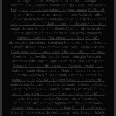
Málaga - benalmádena
Madrid - madrid
Málaga -
torremolinos
Asturias - oviedo
Asturias - siero
Barcelona -
berga
Las-palmas - las-palmas-de-gran-canaria
Cádiz - el-
puerto-de-santa-maría
Tarragona - reus
Asturias - aller
Santa-cruz-de-tenerife - santiago-del-teide
Toledo - illescas
Las-palmas - arrecife
Madrid - torrejón-de-ardoz
Asturias -
cangas-de-onís
Alicante - orihuela
Madrid - alcorcón
álava -
vitoria-gasteiz
Málaga - marbella
Zaragoza - zaragoza
Valencia - valencia
Barcelona - barcelona
Madrid -
alcobendas
Barcelona - badalona
Pontevedra - lalín
Asturias
- avilés
Illes-balears - palma-de-mallorca
Toledo - seseña
Cantabria - val-de-san-vicente
Alicante - alicante
Girona -
lloret-de-mar
Sevilla - sevilla
León - sahagún
Granada -
granada
Cádiz - tarifa
Lugo - viveiro
Murcia - san-javier
Santa-cruz-de-tenerife - tacoronte
Asturias - grado
Illes-
balears - santa-eulària-des-riu
Madrid - alcalá-de-henares
Asturias - gozón
Málaga - ronda
Asturias - llanes
Las-
palmas - yaiza
Asturias - langreo
Santa-cruz-de-tenerife -
santa-úrsula
Asturias - vegadeo
Alicante - benidorm
Madrid
- leganés
Zaragoza - la-muela
Asturias - mieres
Melilla -
melilla
Las-palmas - mogán
Asturias - parres
Madrid - el-
molar
Málaga - málaga
Alicante - alcoi
Valladolid -
valladolid
Tarragona - tarragona
Asturias - corvera-de-
asturias
León - valencia-de-don-juan
Madrid - valdemoro
Madrid - villaviciosa-de-odón
León - león
Toledo - toledo