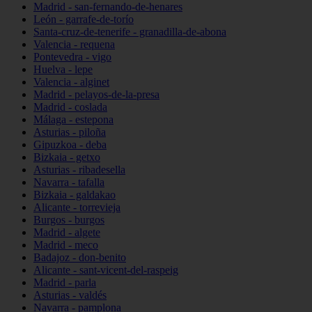
Madrid - san-fernando-de-henares
León - garrafe-de-torío
Santa-cruz-de-tenerife - granadilla-de-abona
Valencia - requena
Pontevedra - vigo
Huelva - lepe
Valencia - alginet
Madrid - pelayos-de-la-presa
Madrid - coslada
Málaga - estepona
Asturias - piloña
Gipuzkoa - deba
Bizkaia - getxo
Asturias - ribadesella
Navarra - tafalla
Bizkaia - galdakao
Alicante - torrevieja
Burgos - burgos
Madrid - algete
Madrid - meco
Badajoz - don-benito
Alicante - sant-vicent-del-raspeig
Madrid - parla
Asturias - valdés
Navarra - pamplona