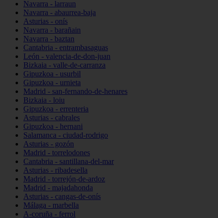
Navarra - larraun
Navarra - abaurrea-baja
Asturias - onís
Navarra - barañain
Navarra - baztan
Cantabria - entrambasaguas
León - valencia-de-don-juan
Bizkaia - valle-de-carranza
Gipuzkoa - usurbil
Gipuzkoa - urnieta
Madrid - san-fernando-de-henares
Bizkaia - loiu
Gipuzkoa - errenteria
Asturias - cabrales
Gipuzkoa - hernani
Salamanca - ciudad-rodrigo
Asturias - gozón
Madrid - torrelodones
Cantabria - santillana-del-mar
Asturias - ribadesella
Madrid - torrejón-de-ardoz
Madrid - majadahonda
Asturias - cangas-de-onís
Málaga - marbella
A-coruña - ferrol