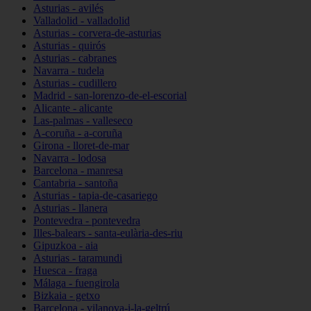
Asturias - avilés
Valladolid - valladolid
Asturias - corvera-de-asturias
Asturias - quirós
Asturias - cabranes
Navarra - tudela
Asturias - cudillero
Madrid - san-lorenzo-de-el-escorial
Alicante - alicante
Las-palmas - valleseco
A-coruña - a-coruña
Girona - lloret-de-mar
Navarra - lodosa
Barcelona - manresa
Cantabria - santoña
Asturias - tapia-de-casariego
Asturias - llanera
Pontevedra - pontevedra
Illes-balears - santa-eulària-des-riu
Gipuzkoa - aia
Asturias - taramundi
Huesca - fraga
Málaga - fuengirola
Bizkaia - getxo
Barcelona - vilanova-i-la-geltrú