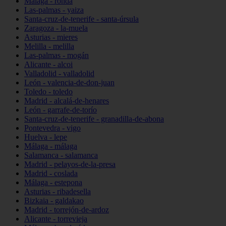
Málaga - ronda
Las-palmas - yaiza
Santa-cruz-de-tenerife - santa-úrsula
Zaragoza - la-muela
Asturias - mieres
Melilla - melilla
Las-palmas - mogán
Alicante - alcoi
Valladolid - valladolid
León - valencia-de-don-juan
Toledo - toledo
Madrid - alcalá-de-henares
León - garrafe-de-torío
Santa-cruz-de-tenerife - granadilla-de-abona
Pontevedra - vigo
Huelva - lepe
Málaga - málaga
Salamanca - salamanca
Madrid - pelayos-de-la-presa
Madrid - coslada
Málaga - estepona
Asturias - ribadesella
Bizkaia - galdakao
Madrid - torrejón-de-ardoz
Alicante - torrevieja