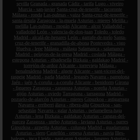
sevilla
Granada - granada
Cádiz - tarifa
Lugo - viveiro
Murcia - san-javier
Santa-cruz-de-tenerife - tacoronte
Málaga - ronda
Las-palmas - yaiza
Santa-cruz-de-tenerife -
santa-úrsula
Zaragoza - la-muela
Asturias - mieres
Melilla -
melilla
Las-palmas - mogán
Alicante - alcoi
Valladolid -
valladolid
León - valencia-de-don-juan
Toledo - toledo
Madrid - alcalá-de-henares
León - garrafe-de-torío
Santa-
cruz-de-tenerife - granadilla-de-abona
Pontevedra - vigo
Huelva - lepe
Málaga - málaga
Salamanca - salamanca
Madrid - pelayos-de-la-presa
Madrid - coslada
Málaga -
estepona
Asturias - ribadesella
Bizkaia - galdakao
Madrid -
torrejón-de-ardoz
Alicante - torrevieja
Málaga -
benalmádena
Madrid - algete
Alicante - sant-vicent-del-
raspeig
Madrid - parla
Madrid - leganés
Navarra - pamplona
Jaén - jaén
A-coruña - a-coruña
Alicante - benidorm
Girona
- figueres
Zaragoza - zaragoza
Asturias - noreña
Asturias -
gijón
Asturias - oviedo
Tarragona - tarragona
Madrid -
pozuelo-de-alarcón
Asturias - mieres
Gipuzkoa - astigarraga
Navarra - erriberri
álava - ribera-alta
Gipuzkoa - san-
sebastián
Navarra - galar
Asturias - peñamellera-baja
Asturias - lena
Bizkaia - galdakao
Asturias - cangas-del-
narcea
Zaragoza - utebo
Asturias - laviana
Asturias - parres
Gipuzkoa - azpeitia
Asturias - colunga
Madrid - guadarrama
Asturias - siero
Castellón - orpesa
Asturias - navia
Illes-
balears - inca
Lleida - naut-aran
Asturias - langreo
Asturias -