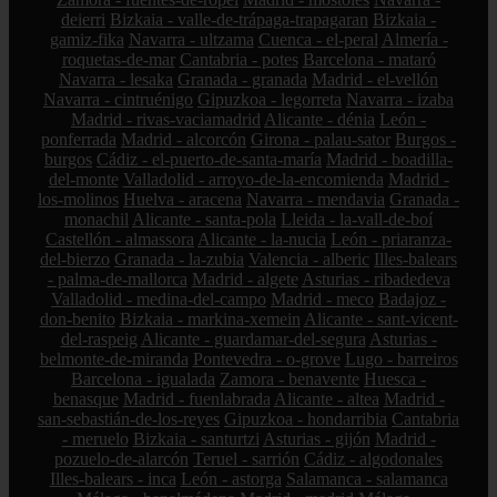
deierri
Bizkaia - valle-de-trápaga-trapagaran
Bizkaia -
gamiz-fika
Navarra - ultzama
Cuenca - el-peral
Almería -
roquetas-de-mar
Cantabria - potes
Barcelona - mataró
Navarra - lesaka
Granada - granada
Madrid - el-vellón
Navarra - cintruénigo
Gipuzkoa - legorreta
Navarra - izaba
Madrid - rivas-vaciamadrid
Alicante - dénia
León -
ponferrada
Madrid - alcorcón
Girona - palau-sator
Burgos -
burgos
Cádiz - el-puerto-de-santa-maría
Madrid - boadilla-
del-monte
Valladolid - arroyo-de-la-encomienda
Madrid -
los-molinos
Huelva - aracena
Navarra - mendavia
Granada -
monachil
Alicante - santa-pola
Lleida - la-vall-de-boí
Castellón - almassora
Alicante - la-nucia
León - priaranza-
del-bierzo
Granada - la-zubia
Valencia - alberic
Illes-balears
- palma-de-mallorca
Madrid - algete
Asturias - ribadedeva
Valladolid - medina-del-campo
Madrid - meco
Badajoz -
don-benito
Bizkaia - markina-xemein
Alicante - sant-vicent-
del-raspeig
Alicante - guardamar-del-segura
Asturias -
belmonte-de-miranda
Pontevedra - o-grove
Lugo - barreiros
Barcelona - igualada
Zamora - benavente
Huesca -
benasque
Madrid - fuenlabrada
Alicante - altea
Madrid -
san-sebastián-de-los-reyes
Gipuzkoa - hondarribia
Cantabria
- meruelo
Bizkaia - santurtzi
Asturias - gijón
Madrid -
pozuelo-de-alarcón
Teruel - sarrión
Cádiz - algodonales
Illes-balears - inca
León - astorga
Salamanca - salamanca