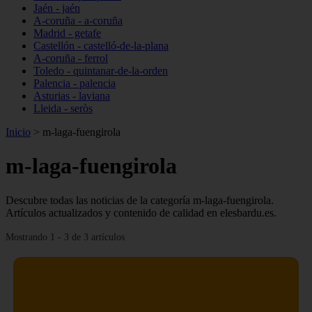
Jaén - jaén
A-coruña - a-coruña
Madrid - getafe
Castellón - castelló-de-la-plana
A-coruña - ferrol
Toledo - quintanar-de-la-orden
Palencia - palencia
Asturias - laviana
Lleida - seròs
Inicio
>
m-laga-fuengirola
m-laga-fuengirola
Descubre todas las noticias de la categoría m-laga-fuengirola.
Artículos actualizados y contenido de calidad en elesbardu.es.
Mostrando 1 - 3 de 3 artículos