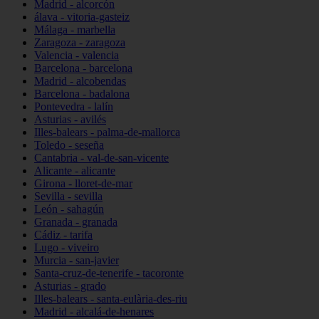
Madrid - alcorcón
álava - vitoria-gasteiz
Málaga - marbella
Zaragoza - zaragoza
Valencia - valencia
Barcelona - barcelona
Madrid - alcobendas
Barcelona - badalona
Pontevedra - lalín
Asturias - avilés
Illes-balears - palma-de-mallorca
Toledo - seseña
Cantabria - val-de-san-vicente
Alicante - alicante
Girona - lloret-de-mar
Sevilla - sevilla
León - sahagún
Granada - granada
Cádiz - tarifa
Lugo - viveiro
Murcia - san-javier
Santa-cruz-de-tenerife - tacoronte
Asturias - grado
Illes-balears - santa-eulària-des-riu
Madrid - alcalá-de-henares