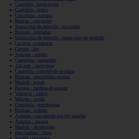
Castellón - benicàssim
Castellón - jérica
Gipuzkoa - zumaia
Murcia - san-javier
Santa-cruz-de-tenerife - tacoronte
Bizkaia - berriatua
Santa-cruz-de-tenerife - santa-cruz-de-tenerife
La-rioja - calahorra
Girona - das
Asturias - piloña
Cantabria - santander
Alicante - torrevieja
Castellón - castelló-de-la-plana
Bizkaia - amorebieta-etxano
Madrid - getafe
Burgos - medina-de-pomar
Valencia - xàtiva
Málaga - ronda
Cantabria - torrelavega
Bizkaia - urduliz
Asturias - san-martín-del-rey-aurelio
Asturias - proaza
Madrid - alcobendas
Illes-balears - ibiza
Sevilla - bormujos