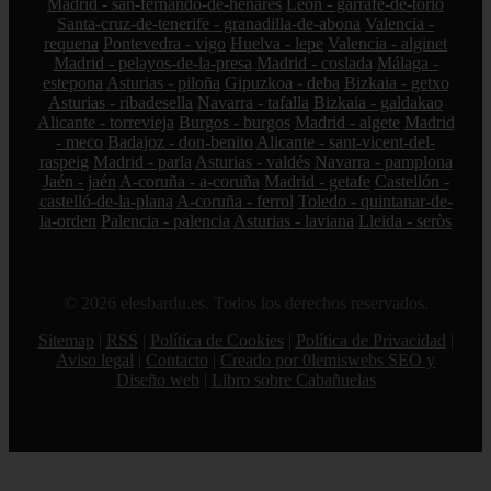
Madrid - san-fernando-de-henares
León - garrafe-de-torío
Santa-cruz-de-tenerife - granadilla-de-abona
Valencia -
requena
Pontevedra - vigo
Huelva - lepe
Valencia - alginet
Madrid - pelayos-de-la-presa
Madrid - coslada
Málaga -
estepona
Asturias - piloña
Gipuzkoa - deba
Bizkaia - getxo
Asturias - ribadesella
Navarra - tafalla
Bizkaia - galdakao
Alicante - torrevieja
Burgos - burgos
Madrid - algete
Madrid
- meco
Badajoz - don-benito
Alicante - sant-vicent-del-
raspeig
Madrid - parla
Asturias - valdés
Navarra - pamplona
Jaén - jaén
A-coruña - a-coruña
Madrid - getafe
Castellón -
castelló-de-la-plana
A-coruña - ferrol
Toledo - quintanar-de-
la-orden
Palencia - palencia
Asturias - laviana
Lleida - seròs
© 2026 elesbardu.es. Todos los derechos reservados.
Sitemap
|
RSS
|
Política de Cookies
|
Política de Privacidad
|
Aviso legal
|
Contacto
|
Creado por 0lemiswebs SEO y
Diseño web
|
Libro sobre Cabañuelas