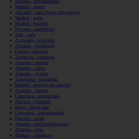
Málaga - benalmádena
Madrid - algete
Alicante - sant-vicent-del-raspeig
Madrid - parla
Madrid - leganés
Navarra - pamplona
Jaén - jaén
A-coruña - a-coruña
Alicante - benidorm
Girona - figueres
Zaragoza - zaragoza
Asturias - noreña
Asturias - gijón
Asturias - oviedo
Tarragona - tarragona
Madrid - pozuelo-de-alarcón
Asturias - mieres
Gipuzkoa - astigarraga
Navarra - erriberri
álava - ribera-alta
Gipuzkoa - san-sebastián
Navarra - galar
Asturias - peñamellera-baja
Asturias - lena
Bizkaia - galdakao