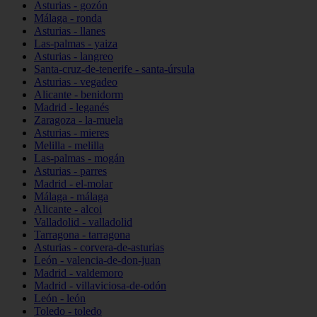
Asturias - gozón
Málaga - ronda
Asturias - llanes
Las-palmas - yaiza
Asturias - langreo
Santa-cruz-de-tenerife - santa-úrsula
Asturias - vegadeo
Alicante - benidorm
Madrid - leganés
Zaragoza - la-muela
Asturias - mieres
Melilla - melilla
Las-palmas - mogán
Asturias - parres
Madrid - el-molar
Málaga - málaga
Alicante - alcoi
Valladolid - valladolid
Tarragona - tarragona
Asturias - corvera-de-asturias
León - valencia-de-don-juan
Madrid - valdemoro
Madrid - villaviciosa-de-odón
León - león
Toledo - toledo