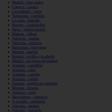
Madrid - tres-cantos
Cuenca - cuenca
Las-palmas - yaiza
Tarragona - cambrils
La-rioja - logroño
Burgos - cardeñadijo
álava - vitoria-gasteiz
Bizkaia - bilbao
Valencia - gandia
Valencia - valencia
Barcelona - barcelona
Madrid - madrid
Burgos - revilla-y-la-ahedo
Madrid - las-rozas-de-madrid
Asturias - castrillón
Asturias - salas
Asturias - carreño
Asturias - valdés
Zamora - puebla-de-sanabria
Bizkaia - lezama
Asturias - nava
Illes-balears - manacor
A-coruña - ortigueira
Alicante - ondara
Asturias - somiedo