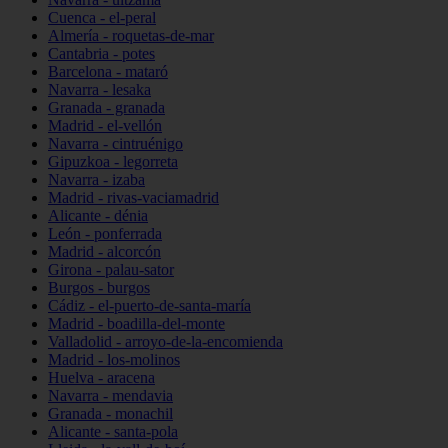
Cuenca - el-peral
Almería - roquetas-de-mar
Cantabria - potes
Barcelona - mataró
Navarra - lesaka
Granada - granada
Madrid - el-vellón
Navarra - cintruénigo
Gipuzkoa - legorreta
Navarra - izaba
Madrid - rivas-vaciamadrid
Alicante - dénia
León - ponferrada
Madrid - alcorcón
Girona - palau-sator
Burgos - burgos
Cádiz - el-puerto-de-santa-maría
Madrid - boadilla-del-monte
Valladolid - arroyo-de-la-encomienda
Madrid - los-molinos
Huelva - aracena
Navarra - mendavia
Granada - monachil
Alicante - santa-pola